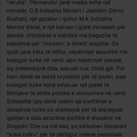
“okulte”. Përmendur janë madje edhe një
ministër, D.B (ndoshta Ministri i Jashtëm Ditmir
Bushati), një gazetar i njohur M.K (ndoshta
Mentor Kikia), e një karvan i gjatë inicialesh për
ateistë, ortodoksë e katolikë me bagazhe të
kobshme për “minimin” e shtetit shqiptar. Se
qysh janë këta të lidhur, nëpërmjet asociimit me
kolegjet turke në vend, apo nëpërmjet parasë,
siç pretendojnë disa, askush nuk thotë gjë. Por
kam idenë se është kryesisht për të parën, pasi
kolegjet turke kanë edukuar një pjesë të
fëmijëve të elitës politike e ekonomike në vend.
Sidoqoftë tani dimë vetëm që konfliktet e
shoqërisë turke po shërbejnë për të shpjeguar
sjelljen e disa aktorëve politikë e shoqëror në
Shqipëri. Dhe ca më keq, po kërkohen literalisht
“koka turku” për të përligjur orekse personale