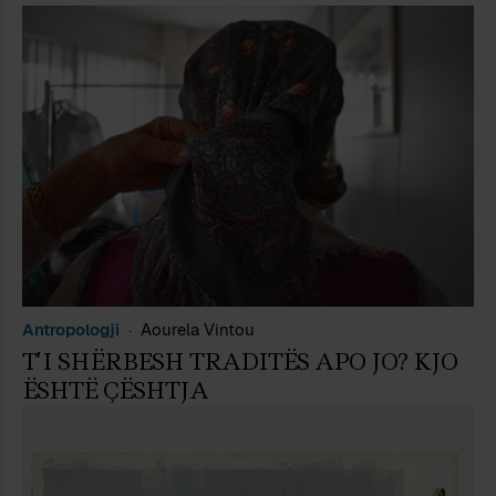
Antropologji
Aourela Vintou
T’I SHËRBESH TRADITËS APO JO? KJO
ËSHTË ÇËSHTJA