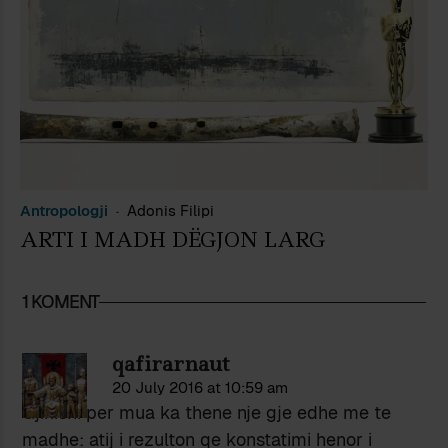
Antropologji
Adonis Filipi
ARTI I MADH DËGJON LARG
1 KOMENT
qafirarnaut
20 July 2016 at 10:59 am
Gjinishi per mua ka thene nje gje edhe me te
madhe: atij i rezulton qe konstatimi henor i