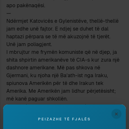
apo pakënaqësi.
—
Ndërmjet Katovicës e Gylenistëve, thellë-thellë
jam edhe unë fajtor. E ndjej se duhet të dal
haptazi përpara se të më akuzojnë të tjerët.
Unë jam poliagjent.
I mbrujtur me frymën komuniste që në djep, ja
shita shpirtin amerikanëve të CIA-s kur zura një
dashnore amerikane. Më pas shkova në
Gjermani, ku njoha një Ba’ath-ist nga Iraku,
spiunova Amerikën për të dhe Irakun tek
Amerika. Me Amerikën jam lidhur përjetësisht;
më kanë paguar shkollën.
BND-ja (Bundes Nachricht Dienst) më rekrutoi
×
kur punoja pjatalarës, në të njëjtën kohë kur
PEIZAZHE TË FJALËS
nëpërmjet një kolegu nga Sri Lanka u rekrutova