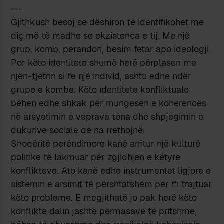
—-
Gjithkush besoj se dëshiron të identifikohet me
diç më të madhe se ekzistenca e tij. Me një
grup, komb, perandori, besim fetar apo ideologji.
Por këto identitete shumë herë përplasen me
njëri-tjetrin si te një individ, ashtu edhe ndër
grupe e kombe. Këto identitete konfliktuale
bëhen edhe shkak për mungesën e koherencës
në arsyetimin e veprave tona dhe shpjegimin e
dukurive sociale që na rrethojnë.
Shoqëritë perëndimore kanë arritur një kulturë
politike të lakmuar për zgjidhjen e këtyre
konflikteve. Ato kanë edhe instrumentet ligjore e
sistemin e arsimit të përshtatshëm për t’i trajtuar
këto probleme. E megjithatë jo pak herë këto
konflikte dalin jashtë përmasave të pritshme,