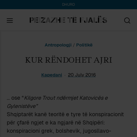
DHURO
Search
Antropologji
/
Politikë
for:
KUR RËNDOHET AJRI
Kapedani
20 July 2016
… ose “
Kilgore Trout ndërmjet Katovicës e
Gylenistëve”
Shqiptarët kanë teoritë e tyre të konspiracionit
për çfarë ngjet e ka ngjarë në Shqipëri:
konspiracioni grek, bolshevik, jugosllavo-