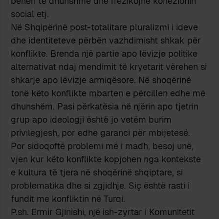
bëhen të dhunshme dhe rrezikojnë kohezionin
social etj.
Në Shqipërinë post-totalitare pluralizmi i ideve
dhe identiteteve përbën vazhdimisht shkak për
konflikte. Brenda një partie apo lëvizje politike
alternativat ndaj mendimit të kryetarit vërehen si
shkarje apo lëvizje armiqësore. Në shoqërinë
tonë këto konflikte mbarten e përcillen edhe më
dhunshëm. Pasi përkatësia në njërin apo tjetrin
grup apo ideologji është jo vetëm burim
privilegjesh, por edhe garanci për mbijetesë.
Por sidoqoftë problemi më i madh, besoj unë,
vjen kur këto konflikte kopjohen nga kontekste
e kultura të tjera në shoqërinë shqiptare, si
problematika dhe si zgjidhje. Siç është rasti i
fundit me konfliktin në Turqi.
P.sh. Ermir Gjinishi, një ish-zyrtar i Komunitetit