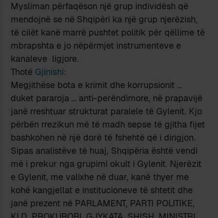
Mysliman përfaqëson një grup individësh që
mendojnë se në Shqipëri ka një grup njerëzish,
të cilët kanë marrë pushtet politik për qëllime të
mbrapshta e jo nëpërmjet instrumenteve e
kanaleve ligjore.
Thotë
Gjinishi
:
Megjithёse bota e krimit dhe korrupsionit …
duket pararoja … anti-perёndimore, nё prapavijë
janё rreshtuar strukturat paralele tё Gylenit. Kjo
pёrbёn rrezikun mё tё madh sepse tё gjitha fijet
bashkohen nё njё dorё tё fshehtё qё i dirigjon.
Sipas analistёve tё huaj, Shqipёria ёshtё vendi
mё i prekur nga grupimi okult i Gylenit. Njerёzit
e Gylenit, me valixhe nё duar, kanё thyer me
kohё kangjellat e institucioneve tё shtetit dhe
janё prezent nё PARLAMENT, PARTI POLITIKE,
KLD, PROKURORI, GJYKATA, SHISH, MINISTRI,