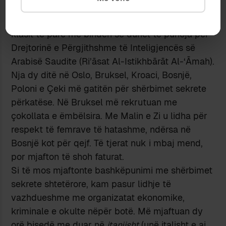
shërbimet sekrete si të nxirrja dorën në shi. Tre
ditë dhe disa pjata pilaf me pulë në një hotel të
klasit të parë më bindën se duhet të punoja për
Drejtorinë e Përgjithshme të Inteligjencës së
Arabisë Saudite (Ri’āsat Al-Istikhbārāt Al-‘Āmah).
Nja dy ditë në Oslo, Bruksel, Kroaci, Bosnjë,
Poloni e Çeki më gatitën për shërbimet sekrete
përkatëse. Në Bruksel më rekrutuan me
çokollata e ëmbëlsira. Me Malin e Zi u lidha për
respekt të femrave të hatashme, ndërsa në
Bosnjë kot për qejf. Të tjerat nuk i mbaj mend,
por mjafton të shoh faturat.
Si të mos mjaftonte bashkëpunimi me shërbimet
sekrete shtetërore, kam pasur lidhje të
vazhdueshme me organizatat ekonomike,
kriminale e okulte nëpër botë. Më mjaftuan dy
orë bisedë me duar në
itanjisht
(unë italisht e ai