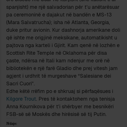
spanjisht) me një salvadorian për t’u anëtarësuar
pa ceremoninë e dajakut në bandën e MS-13
(Mara Salvatrucha); isha në Atlanta, Georgia,
duke pritur avionin. Kur dashnorja amerikane doli
që ishte me origjinë meksikane, automatikisht u
pajtova nga karteli i Gjirit. Kam qenë në lozhën e
Scottish Rite Temple në Oklahoma për disa
çaste, ndërsa në Itali kam ndenjur me orë në
bibliotekën e një farë Gladio dhe prej vitesh jam
agjent i urdhrit të murgeshave “Salesiane dei
Sacri Cuori”.
Edhe këtë rrëfim po e shkruaj si përfaqësues i
Kilgore Trout
. Pres të kontaktohem nga tenisja
Anna Kournikova për t’i shërbyer me besnikëri
FSB-së së Moskës dhe hirësisë së tij Putin.
Ndaje: