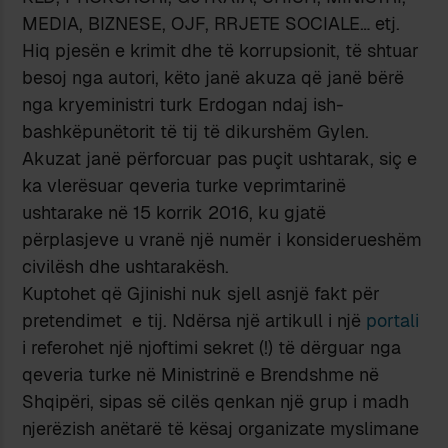
MEDIA, BIZNESE, OJF, RRJETE SOCIALE… etj.
Hiq pjesën e krimit dhe të korrupsionit, të shtuar
besoj nga autori, këto janë akuza që janë bërë
nga kryeministri turk Erdogan ndaj ish-
bashkëpunëtorit të tij të dikurshëm Gylen.
Akuzat janë përforcuar pas puçit ushtarak, siç e
ka vlerësuar qeveria turke veprimtarinë
ushtarake në 15 korrik 2016, ku gjatë
përplasjeve u vranë një numër i konsiderueshëm
civilësh dhe ushtarakësh.
Kuptohet që Gjinishi nuk sjell asnjë fakt për
pretendimet e tij. Ndërsa një artikull i një
portali
i referohet një njoftimi sekret (!) të dërguar nga
qeveria turke në Ministrinë e Brendshme në
Shqipëri, sipas së cilës qenkan një grup i madh
njerëzish anëtarë të kësaj organizate myslimane