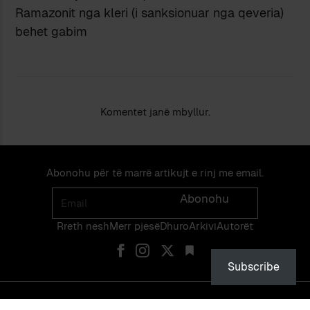
Ramazonit nga kleri (i sanksionuar nga qeveria)
behet gabim
Komentet janë mbyllur.
Abonohu për të marrë artikujt e rinj me email.
Email
Abonohu
Rreth nesh
Merr pjes​​ë​
Dhuro
Arkivi
Autorët
Subscribe
© PEIZAZHE TË FJALËS — ISSN 2475-1375 — NDALOHET RIPRODHIMI