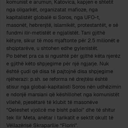
komunist e arumun, Katovica, kapjen e shtetit
nga oligarkët, organizatat mafioze, nga
kapitalistët globalë si Soros, nga UFO-t,
masonët, hebrenjtë, islamikët, protestantët, e së
fundmi ilir-metistët e ngjalistët. Tani gjithë
këtyre, sikur të mos mjaftonte për 2.5 milionët e
shqiptarëve, u shtohen edhe gylenistët.
Po bëhet pra ca si ngushtë për gjithë këta njerëz
e gjithë këto shpjegime për një ngjarje. Nuk
është çudi që disa të pajtojnë disa shpjegime
njëherazi: p.sh. se reforma në drejtësi është
stisur nga global-kapitalisti Soros nën udhëzimin
e ndonjë marsiani që këshillohet nga komunistët
vllehë, pjesëtarë të klubit të masonëve
“Qeleshet vjollcë me bisht palloi” dhe të shitur
tek Ilir Meta, anëtar i tarikatit e sektit okult të
Vëllazërisë Skraparllie “Floriri”.