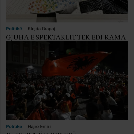
Politikë
Klejda Rrapaj
GJUHA E SPEKTAKLIT TEK EDI RAMA
Politikë
Hajro Emiri