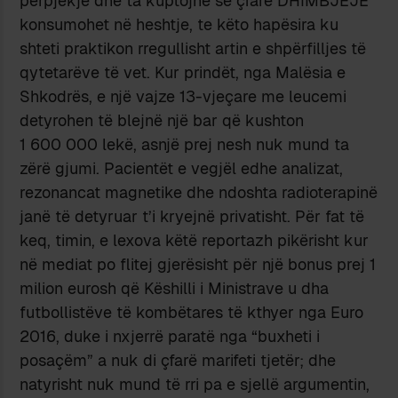
përpjekje dhe ta kuptojnë se çfarë DHIMBJEJE
konsumohet në heshtje, te këto hapësira ku
shteti praktikon rregullisht artin e shpërfilljes të
qytetarëve të vet. Kur prindët, nga Malësia e
Shkodrës, e një vajze 13-vjeçare me leucemi
detyrohen të blejnë një bar që kushton
1 600 000 lekë, asnjë prej nesh nuk mund ta
zërë gjumi. Pacientët e vegjël edhe analizat,
rezonancat magnetike dhe ndoshta radioterapinë
janë të detyruar t’i kryejnë privatisht.
Për fat të
keq, timin, e lexova këtë reportazh pikërisht kur
në mediat po flitej gjerësisht për një bonus prej 1
milion eurosh që Këshilli i Ministrave u dha
futbollistëve të kombëtares të kthyer nga Euro
2016, duke i nxjerrë paratë nga “buxheti i
posaçëm” a nuk di çfarë marifeti tjetër; dhe
natyrisht nuk mund të rri pa e sjellë argumentin,