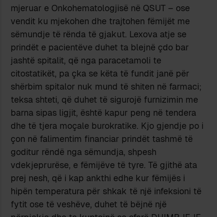
mjeruar e Onkohematologjisë në QSUT – ose
vendit ku mjekohen dhe trajtohen fëmijët me
sëmundje të rënda të gjakut. Lexova atje se
prindët e pacientëve duhet ta blejnë çdo bar
jashtë spitalit, që nga paracetamoli te
citostatikët, pa çka se këta të fundit janë për
shërbim spitalor nuk mund të shiten në farmaci;
teksa shteti, që duhet të sigurojë furnizimin me
barna sipas ligjit, është kapur peng në tendera
dhe të tjera moçale burokratike. Kjo gjendje po i
çon në falimentim financiar prindët tashmë të
goditur rëndë nga sëmundja, shpesh
vdekjeprurëse, e fëmijëve të tyre. Të gjithë ata
prej nesh, që i kap ankthi edhe kur fëmijës i
hipën temperatura për shkak të një infeksioni të
fytit ose të veshëve, duhet të bëjnë një