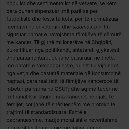
populist dhe sentimentalist në vetvete, se këto
para duhen shpenzuar, më parë se për
futbollistë dhe festa të kota, për të normalizuar
gjendjen në onkologjik dhe
sidomos
, për t’u
siguruar barnat e nevojshme fëmijëve të sëmurë
me kancer. Të gjithë milionerëve në Shqipëri,
duke filluar nga politikanët, shtetarët, gjykatësit
dhe parlamentarët që janë pasuruar, në thelb,
me paratë e taksapaguesve, duhet t’u vijë ndot
nga vetja dhe pasuritë materiale që konsumojnë
haptazi, para realitetit të fëmijëve kancerozë të
mbetur pa barna në QSUT; dhe aq më tepër në
rrethanat kur shumë nga kancerët në gjak, te
fëmijët, sot janë të shërueshëm me protokolle
trajtimi të standardizuara. Është e
papranueshme, madje moralisht e neveritshme,
që një shtet të mbulojë me miliona euro