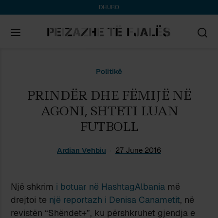
DHURO
Search
Politikë
for:
PRINDËR DHE FËMIJË NË
AGONI, SHTETI LUAN
FUTBOLL
Ardian Vehbiu
27 June 2016
Një shkrim
i botuar në HashtagAlbania
më
drejtoi te
një reportazh i Denisa Canametit
, në
revistën “Shëndet+”, ku përshkruhet gjendja e