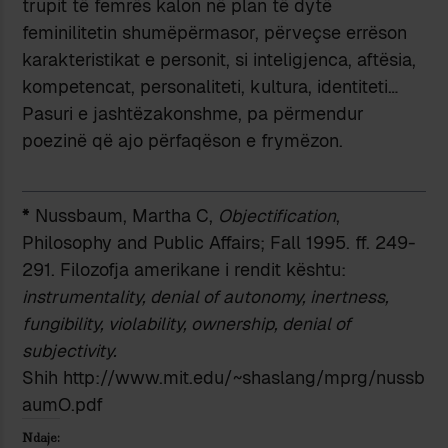
trupit të femrës kalon në plan të dytë
feminilitetin shumëpërmasor, përveçse errëson
karakteristikat e personit, si inteligjenca, aftësia,
kompetencat, personaliteti, kultura, identiteti…
Pasuri e jashtëzakonshme, pa përmendur
poezinë që ajo përfaqëson e frymëzon.
*
Nussbaum, Martha C,
Objectification
,
Philosophy and Public Affairs; Fall 1995. ff. 249-
291. Filozofja amerikane i rendit kështu:
instrumentality, denial of autonomy, inertness,
fungibility, violability, ownership, denial of
subjectivity.
Shih http://www.mit.edu/~shaslang/mprg/nussb
aumO.pdf
Ndaje: