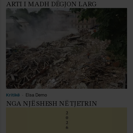
ARTI I MADH DËGJON LARG
Kritikë
Elsa Demo
NGA NJË SHESH NË TJETRIN