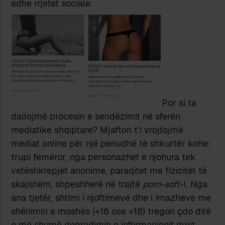
edhe rrjetet sociale.
Por si ta
dallojmë procesin e sendëzimit në sferën
mediatike shqiptare? Mjafton t’i vrojtojmë
mediat online për një periudhë të shkurtër kohe:
trupi femëror, nga personazhet e njohura tek
vetëshkrepjet anonime, paraqitet me fizicitet të
skajshëm, shpeshherë në trajtë
porn-soft
-i. Nga
ana tjetër, shtimi i njoftimeve dhe i imazheve me
shënimin e moshës (+16 ose +18) tregon çdo ditë
e më shumë degradimin e informacionit drejt