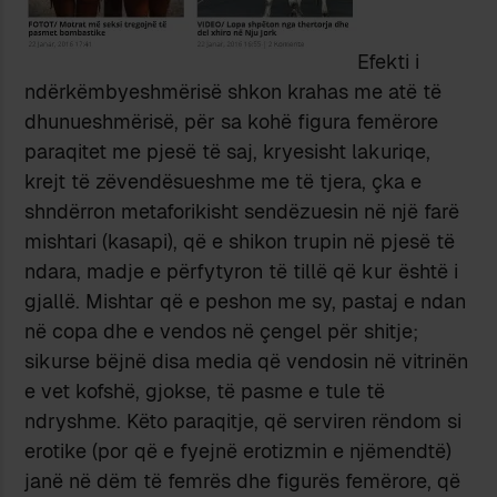
Efekti i
ndërkëmbyeshmërisë shkon krahas me atë të
dhunueshmërisë, për sa kohë figura femërore
paraqitet me pjesë të saj, kryesisht lakuriqe,
krejt të zëvendësueshme me të tjera, çka e
shndërron metaforikisht sendëzuesin në një farë
mishtari (kasapi), që e shikon trupin në pjesë të
ndara, madje e përfytyron të tillë që kur është i
gjallë. Mishtar që e peshon me sy, pastaj e ndan
në copa dhe e vendos në çengel për shitje;
sikurse bëjnë disa media që vendosin në vitrinën
e vet kofshë, gjokse, të pasme e tule të
ndryshme. Këto paraqitje, që serviren rëndom si
erotike (por që e fyejnë erotizmin e njëmendtë)
janë në dëm të femrës dhe figurës femërore, që