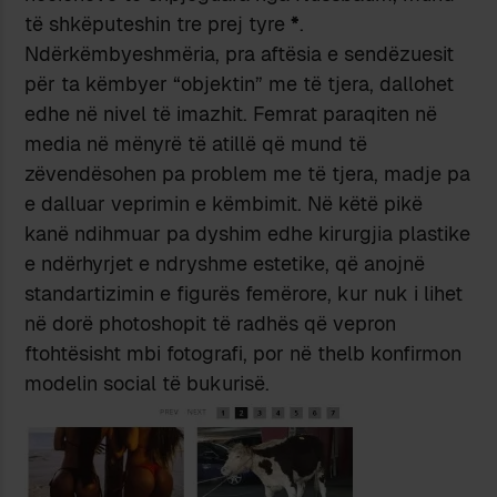
të shkëputeshin tre prej tyre
*
.
Ndërkëmbyeshmëria, pra aftësia e sendëzuesit
për ta këmbyer “objektin” me të tjera, dallohet
edhe në nivel të imazhit. Femrat paraqiten në
media në mënyrë të atillë që mund të
zëvendësohen pa problem me të tjera, madje pa
e dalluar veprimin e këmbimit. Në këtë pikë
kanë ndihmuar pa dyshim edhe kirurgjia plastike
e ndërhyrjet e ndryshme estetike, që anojnë
standartizimin e figurës femërore, kur nuk i lihet
në dorë photoshopit të radhës që vepron
ftohtësisht mbi fotografi, por në thelb konfirmon
modelin social të bukurisë.