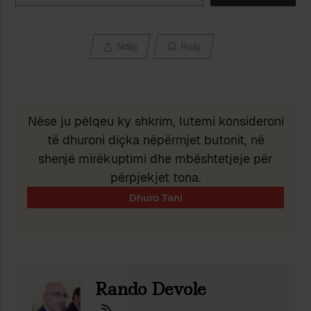
Ndaj
Ruaj
Nëse ju pëlqeu ky shkrim, lutemi konsideroni
të dhuroni diçka nëpërmjet butonit, në
shenjë mirëkuptimi dhe mbështetjeje për
përpjekjet tona.
Rando Devole