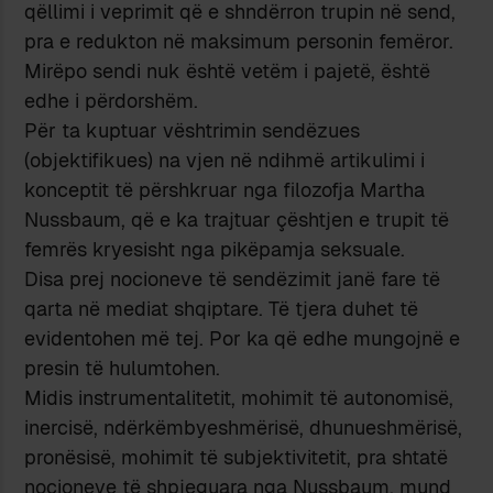
qëllimi i veprimit që e shndërron trupin në send,
pra e redukton në maksimum personin femëror.
Mirëpo sendi nuk është vetëm i pajetë, është
edhe i përdorshëm.
Për ta kuptuar vështrimin sendëzues
(objektifikues) na vjen në ndihmë artikulimi i
konceptit të përshkruar nga filozofja Martha
Nussbaum, që e ka trajtuar çështjen e trupit të
femrës kryesisht nga pikëpamja seksuale.
Disa prej nocioneve të sendëzimit janë fare të
qarta në mediat shqiptare. Të tjera duhet të
evidentohen më tej. Por ka që edhe mungojnë e
presin të hulumtohen.
Midis instrumentalitetit, mohimit të autonomisë,
inercisë, ndërkëmbyeshmërisë, dhunueshmërisë,
pronësisë, mohimit të subjektivitetit, pra shtatë
nocioneve të shpjeguara nga Nussbaum, mund