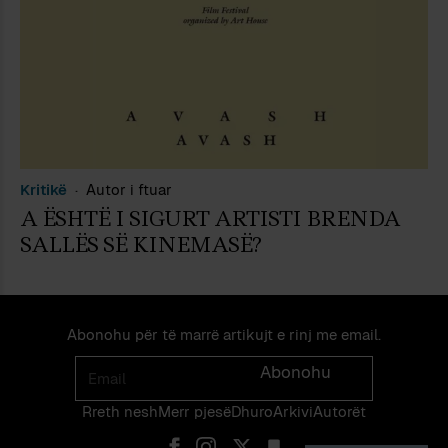
Kritikë
Autor i ftuar
A ËSHTË I SIGURT ARTISTI BRENDA
SALLËS SË KINEMASË?
Abonohu për të marrë artikujt e rinj me email.
Email
Abonohu
Rreth nesh
Merr pjes​​ë​
Dhuro
Arkivi
Autorët