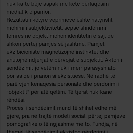
nuk ka të bëjë aspak me këtë përfaqësim
mediatik e pamor.
Rezultati i këtyre veprimeve është natyrisht
mohimi i subjektivitetit, sepse shndërrimi i
femrës në objekt mohon identitetin e saj, që
shkon përtej pamjes së jashtme. Pamjet
ekzibicioniste magnetizojnë instinktet dhe
anulojnë ndjenjat e përvojat e subjektit. Aktori i
sendëzimit jo vetëm nuk i merr parasysh ato,
por as që i pranon si ekzistuese. Në radhë të
parë vjen kënaqësia personale dhe përdorimi i
“objektit” për atë qëllim. Të tjerat nuk kanë
rëndësi.
Procesi i sendëzimit mund të shihet edhe më
gjerë, pra në trajtë modeli social, përtej pamjeve
pornografike o të ngjashme me to. Fundja, në
themel të sendëzimit ekziston përdorimi i