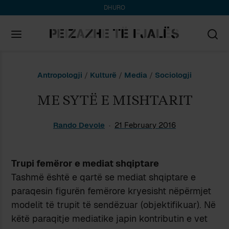
DHURO
Search
Antropologji
/
Kulturë
/
Media
/
Sociologji
for:
ME SYTË E MISHTARIT
Rando Devole
21 February 2016
Trupi femëror e mediat shqiptare
Tashmë është e qartë se mediat shqiptare e
paraqesin figurën femërore kryesisht nëpërmjet
modelit të trupit të sendëzuar (objektifikuar). Në
këtë paraqitje mediatike japin kontributin e vet