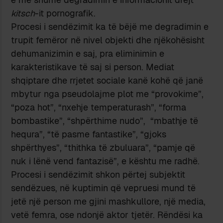
kitsch
-it pornografik.
Procesi i sendëzimit ka të bëjë me degradimin e
trupit femëror në nivel objekti dhe njëkohësisht
dehumanizimin e saj, pra eliminimin e
karakteristikave të saj si person. Mediat
shqiptare dhe rrjetet sociale kanë kohë që janë
mbytur nga pseudolajme plot me “provokime”,
“poza hot”, “nxehje temperaturash”, “forma
bombastike”, “shpërthime nudo”, “mbathje të
hequra”, “të pasme fantastike”, “gjoks
shpërthyes”, “thithka të zbuluara”, “pamje që
nuk i lënë vend fantazisë”, e kështu me radhë.
Procesi i sendëzimit shkon përtej subjektit
sendëzues, në kuptimin që vepruesi mund të
jetë një person me gjini mashkullore, një media,
vetë femra, ose ndonjë aktor tjetër. Rëndësi ka