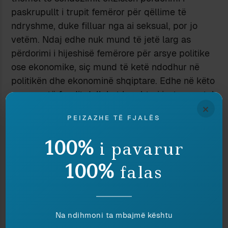
paskrupullt i trupit femëror për qëllime të
ndryshme, duke filluar nga ai seksual, por jo
vetëm. Ndaj edhe nuk mund të jetë larg as
përdorimi i hijeshisë femërore për arsye politike
ose ekonomike, siç mund të ketë ndodhur në
politikën dhe ekonominë shqiptare. Edhe në këto
procese të fundit dallohet karakteri instrumental
×
i veprimit, në thelb maskilist, sikurse tendenca
PEIZAZHE TË FJALËS
për ta konsideruar femrën si pa iniciativë dhe
autonomi.
100%
i pavarur
100%
falas
Na ndihmoni ta mbajmë kështu