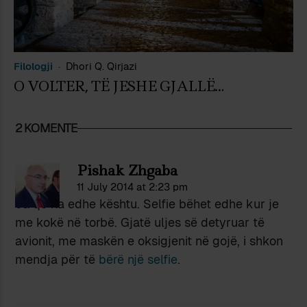
Filologji
Dhori Q. Qirjazi
O VOLTER, TË JESHE GJALLË…
2 KOMENTE
Pishak Zhgaba
11 July 2014 at 2:23 pm
Ja që ka edhe kështu. Selfie bëhet edhe kur je
me kokë në torbë. Gjatë uljes së detyruar të
avionit, me maskën e oksigjenit në gojë, i shkon
mendja për të
bërë një selfie
.