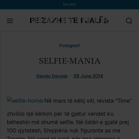
DHURO
Search
Fotografi
for:
SELFIE-MANIA
Rando Devole
29 June 2014
Në mars të këtij viti, revista “Time”
zhvilloi një kërkim për të gjetur vendet ku
bëheshin më shumë selfie. Në listën e gjatë prej
100 qytetesh, Shqipëria nuk figuronte as me
Tiranën. Në vend të parë, për nga shkrepja e