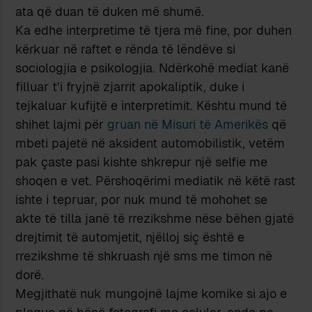
ata që duan të duken më shumë.
Ka edhe interpretime të tjera më fine, por duhen
kërkuar në raftet e rënda të lëndëve si
sociologjia e psikologjia. Ndërkohë mediat kanë
filluar t’i fryjnë zjarrit apokaliptik, duke i
tejkaluar kufijtë e interpretimit. Kështu mund të
shihet lajmi për
gruan në Misuri të Amerikës
që
mbeti pajetë në aksident automobilistik, vetëm
pak çaste pasi kishte shkrepur një selfie me
shoqen e vet. Përshoqërimi mediatik në këtë rast
ishte i tepruar, por nuk mund të mohohet se
akte të tilla janë të rrezikshme nëse bëhen gjatë
drejtimit të automjetit, njëlloj siç është e
rrezikshme të shkruash një sms me timon në
dorë.
Megjithatë nuk mungojnë lajme komike si ajo e