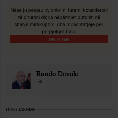
Nëse ju pëlqeu ky shkrim, lutemi konsideroni
të dhuroni diçka nëpërmjet butonit, në
shenjë mirëkuptimi dhe mbështetjeje për
përpjekjet tona.
Rando Devole
TË NGJASHME