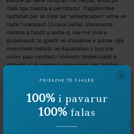
pleqve që bënë fotografi me celular, ende pa
dalë nga makina e përmbysur. Tragjikomike
njoftimet për të rinjtë që “vetëshkrepen” edhe në
raste funeralesh (
funeral selfie
). Interesante
viktima e fundit e selfie-it, ose më mirë e
projeksionit të gjestit në shoqërinë e sotme. Një
monument historik në Kazakistan u hoq me
nxitim pasi vendasit i shikonin intelektualët e
statujës si dy persona që pozonin për të bërë
“selfie”.
Lajmin e dhanë edhe mediat e Tiranës
,
×
çka më kujtoi interpretimin që i jepnim dy
PEIZAZHE TË FJALËS
statujave, të Leninit e të Stalinit përballë njërit
100%
i pavarur
tjetrit, që “hijeshonin” dikur bulevardin totalitar
“Dëshmorët e Kombit”.
100%
falas
Që kemi të bëjmë me një dukuri globale nuk ka
më asnjë dyshim. Edhe Shqipëria ka hyrë në
rrjedhën e botës, ashtu edhe të selfie-t, edhe