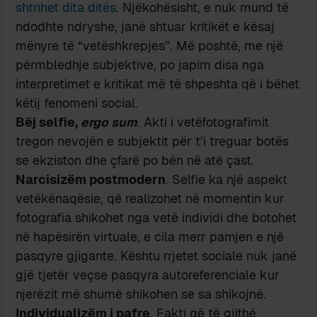
shtrihet dita ditës
. Njëkohësisht, e nuk mund të
ndodhte ndryshe, janë shtuar kritikët e kësaj
mënyre të “vetëshkrepjes”. Më poshtë, me një
përmbledhje subjektive, po japim disa nga
interpretimet e kritikat më të shpeshta që i bëhet
këtij fenomeni social.
Bëj selfie,
ergo sum
. Akti i vetëfotografimit
tregon nevojën e subjektit për t’i treguar botës
se ekziston dhe çfarë po bën në atë çast.
Narcisizëm postmodern
. Selfie ka një aspekt
vetëkënaqësie, që realizohet në momentin kur
fotografia shikohet nga vetë individi dhe botohet
në hapësirën virtuale, e cila merr pamjen e një
pasqyre gjigante. Kështu rrjetet sociale nuk janë
gjë tjetër veçse pasqyra autoreferenciale kur
njerëzit më shumë shikohen se sa shikojnë.
Individualizëm i pafre
. Fakti që të gjithë