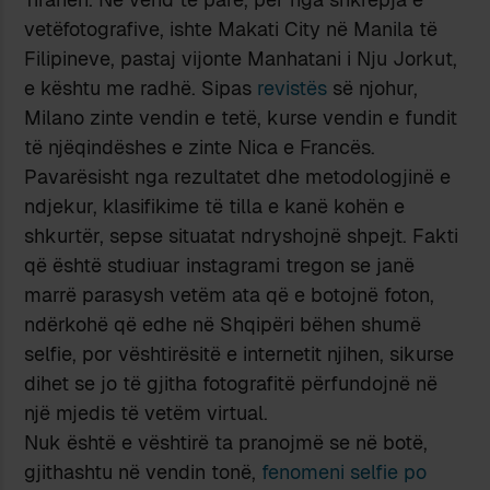
vetëfotografive, ishte Makati City në Manila të
Filipineve, pastaj vijonte Manhatani i Nju Jorkut,
e kështu me radhë. Sipas
revistës
së njohur,
Milano zinte vendin e tetë, kurse vendin e fundit
të njëqindëshes e zinte Nica e Francës.
Pavarësisht nga rezultatet dhe metodologjinë e
ndjekur, klasifikime të tilla e kanë kohën e
shkurtër, sepse situatat ndryshojnë shpejt. Fakti
që është studiuar instagrami tregon se janë
marrë parasysh vetëm ata që e botojnë foton,
ndërkohë që edhe në Shqipëri bëhen shumë
selfie, por vështirësitë e internetit njihen, sikurse
dihet se jo të gjitha fotografitë përfundojnë në
një mjedis të vetëm virtual.
Nuk është e vështirë ta pranojmë se në botë,
gjithashtu në vendin tonë,
fenomeni selfie po