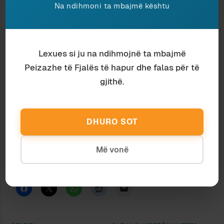
pse ende nuk rezulton në klasifikimet përkatëse.
Na ndihmoni ta mbajmë kështu
Interpretimet e mësipërme janë të vërteta, por
nënvizojnë kryesisht aspektet patologjike të
dukurisë; nuk besoj se dukuria duhet anatemuar
Lexues si ju na ndihmojnë ta mbajmë
pa vëzhguar edhe disa aspekte normale, siç
Peizazhe të Fjalës të hapur dhe falas për të
është dëshira për të rrëfyer. Selfie bëjnë
gjithë.
pothuajse të gjithë, përfshirë Obamën e Papën,
por motivimet janë të ndryshme. Siç dihet,
mjetet e reja mundësojnë gjuhë të tjera, që i
DHURO SOT
shërbejnë dëshirës së përhershme për të
treguar, ku dallohen edhe zonat e errëta që u
Më vonë
përmendën më sipër.
Ndaje: