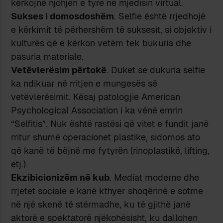
kërkojnë njohjen e tyre në mjedisin virtual.
Sukses i domosdoshëm
. Selfie është rrjedhojë
e kërkimit të përhershëm të suksesit, si objektiv i
kulturës që e kërkon vetëm tek bukuria dhe
pasuria materiale.
Vetëvlerësim përtokë
. Duket se dukuria selfie
ka ndikuar në rritjen e mungesës së
vetëvlerësimit. Kësaj patologjie American
Psychological Association i ka vënë emrin
“Selfitis”. Nuk është rastësi që vitet e fundit janë
rritur shumë operacionet plastike, sidomos ato
që kanë të bëjnë me fytyrën (rinoplastikë, lifting,
etj.).
Ekzibicionizëm në kub
. Mediat moderne dhe
rrjetet sociale e kanë kthyer shoqërinë e sotme
në një skenë të stërmadhe, ku të gjithë janë
aktorë e spektatorë njëkohësisht, ku dallohen