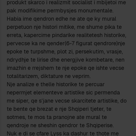
produkt skarco i realizmit socialist i mbijetoi me
pak modifikime permbysjes monumentale.
Habia ime qendron edhe ne ate qe ky mural
perpetuon nje histori mitike, me shume pika te
erreta, kapercime pindarike realitetesh historike,
pervecse ka ne qender(6-7 figurat qendrore)nje
epoke te turpshme, plot zi, persekutim, vrasje,
ndrydhje te lirise dhe energjive kombetare, nen
imazhin e rrejshem te nje epoke qe ishte vecse
totalitarizem, diktature ne veprim.
Nje analize e thelle historike te percuar
nepermjet elementeve artistike sic permenda
me siper, qe s’jane vecse skarcitete artistike, do
te bente qe brezat e nje Shqiperi tjeter, te
sotmes, te mos ta pranojne ate mural te
qendroje ne sheshin qendror te Shqiperise.
Nuk e di se cfare Lyss ka dashur te thote me