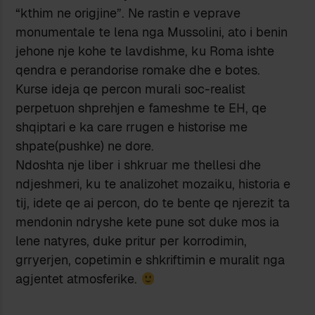
“kthim ne origjine”. Ne rastin e veprave
monumentale te lena nga Mussolini, ato i benin
jehone nje kohe te lavdishme, ku Roma ishte
qendra e perandorise romake dhe e botes.
Kurse ideja qe percon murali soc-realist
perpetuon shprehjen e fameshme te EH, qe
shqiptari e ka care rrugen e historise me
shpate(pushke) ne dore.
Ndoshta nje liber i shkruar me thellesi dhe
ndjeshmeri, ku te analizohet mozaiku, historia e
tij, idete qe ai percon, do te bente qe njerezit ta
mendonin ndryshe kete pune sot duke mos ia
lene natyres, duke pritur per korrodimin,
grryerjen, copetimin e shkriftimin e muralit nga
agjentet atmosferike.