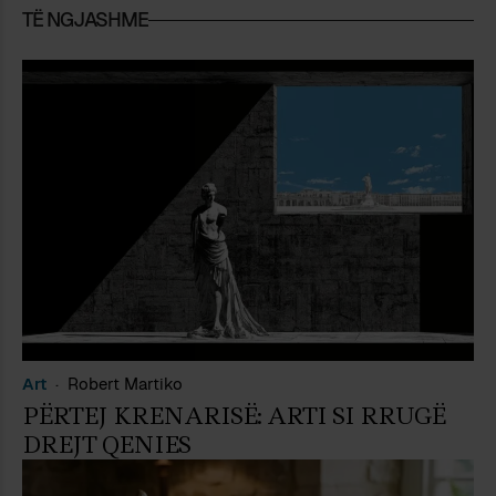
TË NGJASHME
Art
Robert Martiko
PËRTEJ KRENARISË: ARTI SI RRUGË
DREJT QENIES