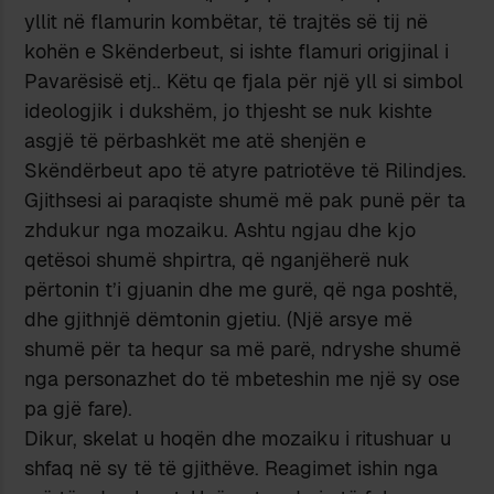
yllit në flamurin kombëtar, të trajtës së tij në
kohën e Skënderbeut, si ishte flamuri origjinal i
Pavarësisë etj.. Këtu qe fjala për një yll si simbol
ideologjik i dukshëm, jo thjesht se nuk kishte
asgjë të përbashkët me atë shenjën e
Skëndërbeut apo të atyre patriotëve të Rilindjes.
Gjithsesi ai paraqiste shumë më pak punë për ta
zhdukur nga mozaiku. Ashtu ngjau dhe kjo
qetësoi shumë shpirtra, që nganjëherë nuk
përtonin t’i gjuanin dhe me gurë, që nga poshtë,
dhe gjithnjë dëmtonin gjetiu. (Një arsye më
shumë për ta hequr sa më parë, ndryshe shumë
nga personazhet do të mbeteshin me një sy ose
pa gjë fare).
Dikur, skelat u hoqën dhe mozaiku i ritushuar u
shfaq në sy të të gjithëve. Reagimet ishin nga