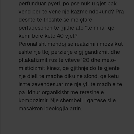
perfunduar pyeti: po pse nuk u gjet pak
vend per te vene nje kazme ndokund? Pra
deshte te thoshte se me çfare
perfaqesohen te gjithe ato “te mira” qe
kemi bere keto 40 vjet?
Peronalisht mendoj se realizimi i mozaikut
eshte nje lloj perzierje e gjigandizmit dhe
pllakatizmit rus te viteve ’20 dhe melo-
misticizmit kinez, qe gjithnje do te gjente
nje diell te madhe diku ne sfond, qe ketu
ishte zevendesuar me nje yll te madh e te
pa lidhur organikisht me teresine e
kompozimit. Nje shembell i qartese si e
masakron ideologjia artin.