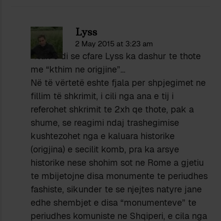
Lyss
2 May 2015 at 3:23 am
“Nuk e di se cfare Lyss ka dashur te thote
me “kthim ne origjine”…
Në të vërtetë eshte fjala per shpjegimet ne
fillim të shkrimit, i cili nga ana e tij i
referohet shkrimit te 2xh qe thote, pak a
shume, se reagimi ndaj trashegimise
kushtezohet nga e kaluara historike
(origjina) e secilit komb, pra ka arsye
historike nese shohim sot ne Rome a gjetiu
te mbijetojne disa monumente te periudhes
fashiste, sikunder te se njejtes natyre jane
edhe shembjet e disa “monumenteve” te
periudhes komuniste ne Shqiperi, e cila nga