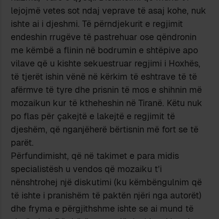
lejojmë vetes sot ndaj veprave të asaj kohe, nuk
ishte ai i djeshmi. Të përndjekurit e regjimit
endeshin rrugëve të pastrehuar ose qëndronin
me këmbë a flinin në bodrumin e shtëpive apo
vilave që u kishte sekuestruar regjimi i Hoxhës,
të tjerët ishin vënë në kërkim të eshtrave të të
afërmve të tyre dhe prisnin të mos e shihnin më
mozaikun kur të ktheheshin në Tiranë. Këtu nuk
po flas për çakejtë e lakejtë e regjimit të
djeshëm, që nganjëherë bërtisnin më fort se të
parët.
Përfundimisht, që në takimet e para midis
specialistësh u vendos që mozaiku t’i
nënshtrohej një diskutimi (ku këmbëngulnim që
të ishte i pranishëm të paktën njëri nga autorët)
dhe fryma e përgjithshme ishte se ai mund të