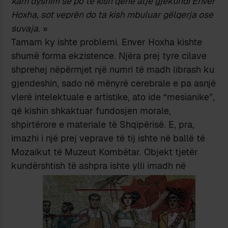
kam dyshim se po të kish qenë atje gjëkundi Enver
Hoxha, sot veprën do ta kish mbuluar gëlqerja ose
suvaja
. »
Tamam ky ishte problemi. Enver Hoxha kishte
shumë forma ekzistence. Njëra prej tyre cilave
shprehej nëpërmjet një numri të madh librash ku
gjendeshin, sado në mënyrë cerebrale e pa asnjë
vlerë intelektuale e artistike, ato ide “mesianike”,
që kishin shkaktuar fundosjen morale,
shpirtërore e materiale të Shqipërisë. E, pra,
imazhi i një prej veprave të tij ishte në ballë të
Mozaikut të Muzeut Kombëtar. Objekt tjetër
kundërshtish të ashpra ishte ylli imadh në