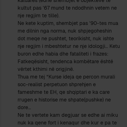
kaluares (edhe shembjet e objekteve te
kultut pas ’67 mund te ndodhnin vetem ne
nje regjim te tille).
Ne kete kuptim, shembjet pas ’90-tes mua
me dilnin nga norma, nuk shpjegoheshin
dot meqe ne pushtet, teorikisht, nuk ishte
nje regjim i mbeshtetur ne nje idologji… Ketu
buron edhe habia dhe fataliteti i frazes:
Fatkeqësisht, tendenca kombëtare është
vërtet kthimi në origjinë.
Thua me tej “Kurse ideja qe percon murali
soc-realist perpetuon shprehjen e
fameshme te EH, qe shqiptari e ka care
rrugen e historise me shpate(pushke) ne
dore…
Ne te vertete kam degjuar se edhe ai miku
nuk ka qene fort i kenaqur dhe kur e pa te