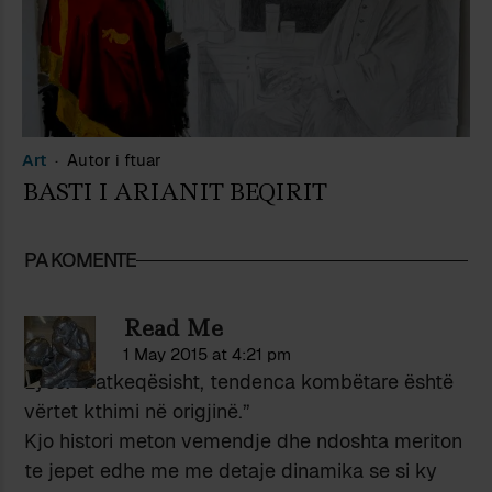
Art
Autor i ftuar
BASTI I ARIANIT BEQIRIT
PA KOMENTE
Read Me
1 May 2015 at 4:21 pm
Lyss: “Fatkeqësisht, tendenca kombëtare është
vërtet kthimi në origjinë.”
Kjo histori meton vemendje dhe ndoshta meriton
te jepet edhe me me detaje dinamika se si ky