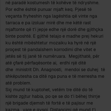
në paradë kostumesh të kohëve të ndryshme.
Por edhe është punuar mjaft keq. Pjesë të
veçanta fryheshin nga lagështia që vinte nga
tarraca e pa izoluar mirë dhe me këtë rast
mjaftonte që t’i jepje edhe një dorë dhe gjithçka
binte poshtë. E gjithë telajo e madhe prej hekuri
ku është mbështetur mozaiku ka hyrë në një
proçest të pandalshem korrodimi dhe vitet e
jetës së tij janë të numëruara. Megjithatë, për
atë çfarë përfaqësonte ai, erdhi një ditë
dhe ministrit Dh. Anagnosti, mendoi se duhej të
shkëputesha ca ditë nga puna e të merresha me
atë problem.
Siç mund të kuptohet, vetëm tre ditë do të
kishte zgjtur habia, po qe se do t’i bëhej thirrje
një brigade djemsh të fortë e të pajisur me
kazma, vare e qysqi. Distancimi që mund t’i