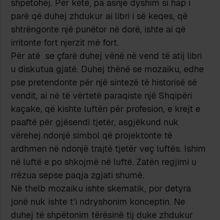
shpëtohej. Për këtë, pa asnjë dyshim si hap i
parë që duhej zhdukur ai libri i së keqes, që
shtrëngonte një punëtor në dorë, ishte ai që
irritonte fort njerzit më fort.
Për atë se çfarë duhej vënë në vend të atij libri
u diskutua gjatë. Duhej thënë se mozaiku, edhe
pse pretendonte për një sintezë të historisë së
vendit, ai në të vërtetë paraqiste një Shqipëri
kaçake, që kishte luftën për profesion, e krejt e
paaftë për gjësendi tjetër, asgjëkund nuk
vërehej ndonjë simbol që projektonte të
ardhmen në ndonjë trajtë tjetër veç luftës. Ishim
në luftë e po shkojmë në luftë. Zatën regjimi u
rrëzua sepse paqja zgjati shumë.
Në thelb mozaiku ishte skematik, por detyra
jonë nuk ishte t’i ndryshonim konceptin. Ne
duhej të shpëtonim tërësinë tij duke zhdukur