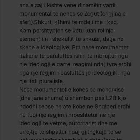
ana e saj i kishte vene dinamitin varrit
monumental te nenes se Zogut (origjina e
afert).Shkurt, kthimi te mdeli me i keq.
Kam pershtypjen se ketu luan rol nje
element i ri i shekullit te shkuar, dalja ne
skene e ideologjive. Pra nese monumentet
italiane te paraluftes ishin te mbrujtur nga
nje ideologji e qarte, reagimi ndaj tyre erdhi
nga nje regjim i pasluftes jo ideologjik, nga
nje itali pluraliste.
Nese monumentet e kohes se monarkise
(dhe jane shume) u shemben pas L2B kjo
ndodhi sepse ne ate kohe ne Shqiperi erdhi
ne fuqi nje regjim i mbeshtetur ne nje
ideologji te vetme, autoritarist dhe me
urrejtje te shpallur ndaj gjithçkaje te se