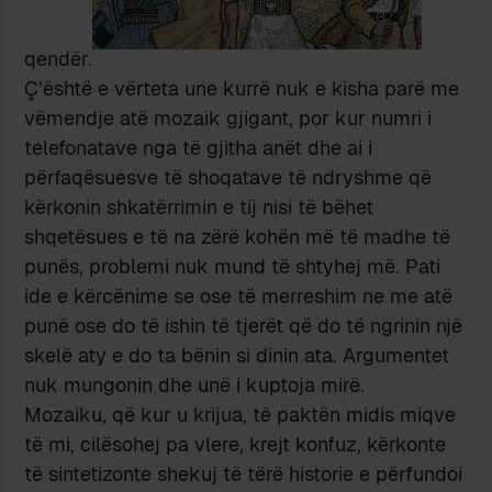
qendër.
Ç’është e vërteta une kurrë nuk e kisha parë me
vëmendje atë mozaik gjigant, por kur numri i
telefonatave nga të gjitha anët dhe ai i
përfaqësuesve të shoqatave të ndryshme që
kërkonin shkatërrimin e tij nisi të bëhet
shqetësues e të na zërë kohën më të madhe të
punës, problemi nuk mund të shtyhej më. Pati
ide e kërcënime se ose të merreshim ne me atë
punë ose do të ishin të tjerët që do të ngrinin një
skelë aty e do ta bënin si dinin ata. Argumentet
nuk mungonin dhe unë i kuptoja mirë.
Mozaiku, që kur u krijua, të paktën midis miqve
të mi, cilësohej pa vlere, krejt konfuz, kërkonte
të sintetizonte shekuj të tërë historie e përfundoi