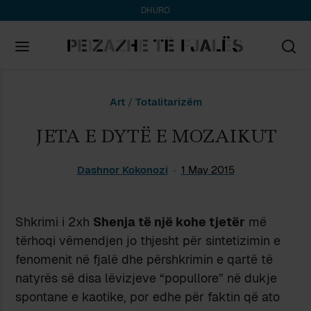
DHURO
Search
Art
/
Totalitarizëm
for:
JETA E DYTË E MOZAIKUT
Dashnor Kokonozi
1 May 2015
Shkrimi i 2xh
Shenja të një kohe tjetër
më
tërhoqi vëmendjen jo thjesht për sintetizimin e
fenomenit në fjalë dhe përshkrimin e qartë të
natyrës së disa lëvizjeve “popullore” në dukje
spontane e kaotike, por edhe për faktin që ato