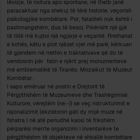
lëvizje, të nxitura apo spontane, në thelb janë
paracaktuar nga shekuj të tërë historie, veçorish
psikologjike kombëtare. Por, fataliteti nuk është i
pashmangshëm, dua të besoj. Pikërisht një gjë
të tillë më kujtoi një ngjarje e veçantë: Rrethanat
e kohës, këtu e plot njëzet vjet më parë, kërkuan
të gjendem në rrethin e traktativave që do të
vendosnin për fatin e njërit prej monumenteve
më emblematikë të Tiranës: Mozaikut të Muzeut
Kombëtar.
I sapo emëruar në postin e Drejtorit të
Përgjithshëm të Muzeumeve dhe Trashëgimisë
Kulturore, vërejtëm (ne:-)) se veç ristrukturimit e
rajonalizimit (ekzistonin gati dy mijë muze në
fshatra ) në atë periudhë kaosi të frikshëm
përparësi merrte organizimi i inventarëve te
përgjithëshm të objekteve në shkallë kombëtare