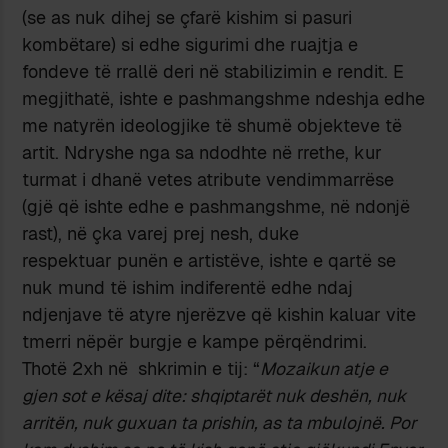
(se as nuk dihej se çfarë kishim si pasuri
kombëtare) si edhe sigurimi dhe ruajtja e
fondeve të rrallë deri në stabilizimin e rendit. E
megjithatë, ishte e pashmangshme ndeshja edhe
me natyrën ideologjike të shumë objekteve të
artit. Ndryshe nga sa ndodhte në rrethe, kur
turmat i dhanë vetes atribute vendimmarrëse
(gjë që ishte edhe e pashmangshme, në ndonjë
rast), në çka varej prej nesh, duke
respektuar punën e artistëve, ishte e qartë se
nuk mund të ishim indiferentë edhe ndaj
ndjenjave të atyre njerëzve që kishin kaluar vite
tmerri nëpër burgje e kampe përqëndrimi.
Thotë 2xh në shkrimin e tij: “
Mozaikun atje e
gjen sot e kësaj dite: shqiptarët nuk deshën, nuk
arritën, nuk guxuan ta prishin, as ta mbulojnë. Por