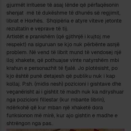
gjurmët irrituese të asaj lënde që përfaqësonin
shenjat më të dukëshme të dhunës së regjimit,
librat e Hoxhës. Shqipëria e atyre viteve jetonte
rezultatin e veprave të tij.
Artistët e pranishëm (që gjithnjë i kujtoj me
respekt) na siguruan se kjo nuk përbënte asnjë
problem. Në vend të librit mund të vendosej një
lloj xhakete, që pothuajse vinte natyrshëm mbi
krahun e personazhit të fjalë. Jo plotësisht, po
kjo është punë detajesh që publiku nuk i kap
kollaj. P.sh. (midis nesh) pozicioni i gishtave dhe
veçanërisht ai i gishtit të madh nuk ka ndryshuar
nga pozicioni fillestar (kur mbante librin),
ndërkohë që kur mban një xhaketë dora
funksionon më mirë, kur ajo gishtin e madhe e
shtrëngon nga pas..