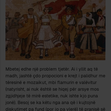
Mbetej edhe një problem tjetër. Ai i yllit aq të
madh, jashtë çdo propocioni e krejt i palidhur me
tëresinë e mozaikut, mbi flamurin e valëvitur
(natyrisht, ai nuk është se hiqej për arsye mos
zgjidhjeje të mirë estetike, nuk ishte kjo puna
jonë). Besoj se ka këtu nga ana që i kujtojnë
diskutimet pa fund (por jo pa vlerë) të pranisë së