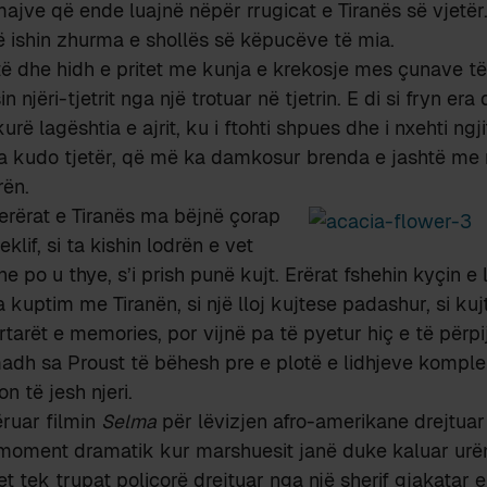
amajve që ende luajnë nëpër rrugicat e Tiranës së vjetër
të ishin zhurma e shollës së këpucëve të mia.
itë dhe hidh e pritet me kunja e krekosje mes çunave t
in njëri-tjetrit nga një trotuar në tjetrin. E di si fryn er
rë lagështia e ajrit, ku i ftohti shpues dhe i nxehti ngj
a kudo tjetër, që më ka damkosur brenda e jashtë me
ën.
erërat e Tiranës ma bëjnë çorap
klif, si ta kishin lodrën e vet
he po u thye, s’i prish punë kujt. Erërat fshehin kyçin e
 kuptim me Tiranën, si një lloj kujtese padashur, si kuj
rtarët e memories, por vijnë pa të pyetur hiç e të përp
madh sa Proust të bëhesh pre e plotë e lidhjeve komple
n të jesh njeri.
ruar filmin
Selma
për lëvizjen afro-amerikane drejtuar
moment dramatik kur marshuesit janë duke kaluar urën 
 tek trupat policorë drejtuar nga një sherif gjakatar e 