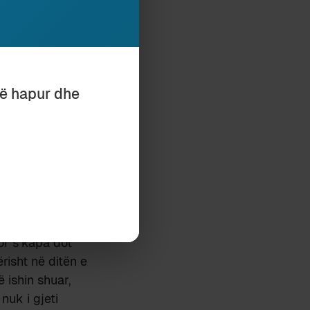
bindëse duke u
irit. Aroma e
 anën, ia
vitin.
Çaj lule
të hapur dhe
ëmbël plakash të
ase, ashtu siç
e në dorë
 nëpër gjithë
 nuk mund të
r Rottweiler, me
our, si dhe me
r s’kapa dot
risht në ditën e
 ishin shuar,
nuk i gjeti