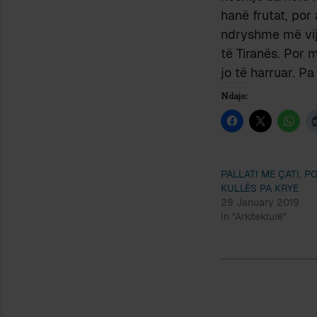
hanë frutat, por
ndryshme më vijn
të Tiranës. Por 
jo të harruar. Pa 
Ndaje:
PALLATI ME ÇATI, P
KULLËS PA KRYE
29 January 2019
In "Arkitekturë"