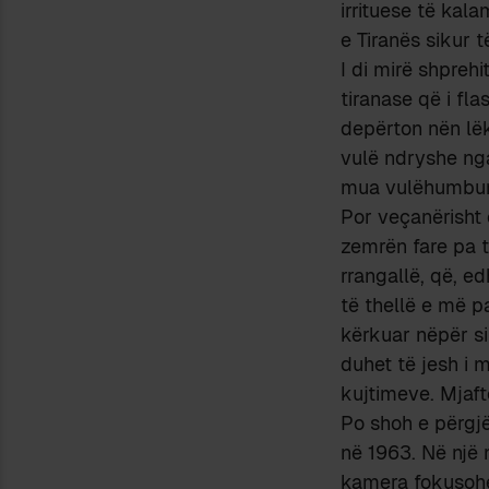
irrituese të kal
e Tiranës sikur 
I di mirë shpreh
tiranase që i flas
depërton nën lëku
vulë ndryshe ng
mua vulëhumbur
Por veçanërisht 
zemrën fare pa te
rrangallë, që, ed
të thellë e më pa
kërkuar nëpër si
duhet të jesh i 
kujtimeve. Mjafto
Po shoh e përgjë
në 1963. Në një 
kamera fokusohet