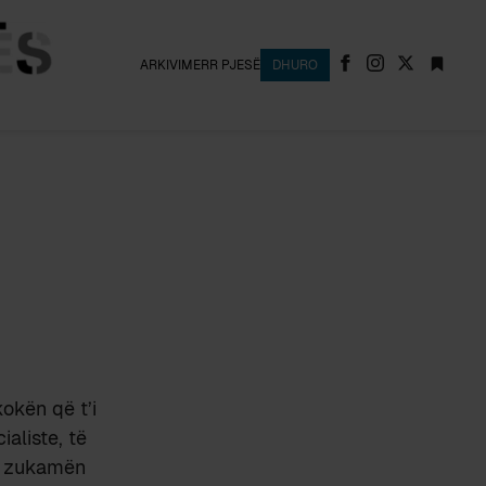
ARKIVI
MERR PJESË
DHURO
okën që t’i
aliste, të
me zukamën