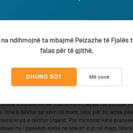
ociacionet me atë histori unë i kam lënë pas me punë 
 shoh mrekullinë erës dhe hijeshinë pemës së rëndë të bl
zhdonte tërë vitin, se edhe këtij nona ime ia kish gjetur
 verë, i thante në hije të thatë, dhe u pinim çajin gjithë 
u na ndihmojnë ta mbajmë Peizazhe të Fjalës 
mër e i freskët në verë! Për mua lidhet me një erë të 
u si edhe era e
tronafilave
. Ato më lidhen me nonën tiran
falas për të gjithë.
shen nga Kolonja dy erëra të tjera: në verë ajo mbant
të njoma borziloku fletë-vogël, ndërsa në dimër mbante
 të veta degëza trëndeline. Po të kisha gjyshen afër,
DHURO SOT
Më vonë
stinën ku ishim.
një Tiranë me plot turistë japonezë dhe me qen të buku
n rrugës më pak letra e më shumë prezervativë të përd
otje atmosferike se maksimumi i lejuar në Europë. Po
Isha e bindur që vinin në mars, ndaj për to, arrita pikë
 rashë kryq e tërthor Liqenit. Por mimozat këtë pranverë
obale na i paskësh sjellë në shkurt e jo në mars. Marsi 