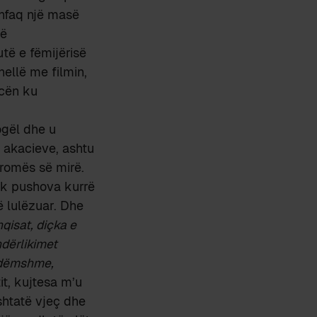
shfaq një masë
të
të e fëmijërisë
hellë me filmin,
acën ku
ogël dhe u
e akacieve, ashtu
aromës së mirë.
nuk pushova kurrë
ë lulëzuar. Dhe
qisat, diçka e
ndërlikimet
padëmshme,
it, kujtesa m’u
shtatë vjeç dhe