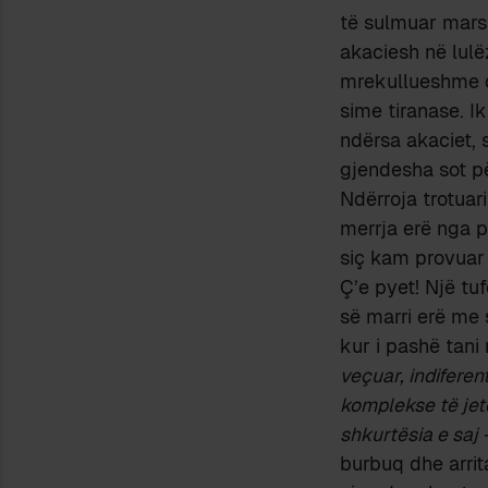
të sulmuar marsh
akaciesh në lulë
mrekullueshme dh
sime tiranase. Ik
ndërsa akaciet, 
gjendesha sot për
Ndërroja trotuar
merrja erë nga po
siç kam provuar 
Ç’e pyet! Një tu
së marri erë me 
kur i pashë tani 
veçuar, indiferen
komplekse të jet
shkurtësia e saj –
burbuq dhe arrit