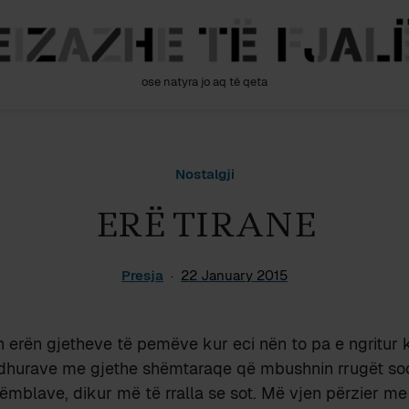
ose natyra jo aq të qeta
Nostalgji
ERË TIRANE
Presja
22 January 2015
h erën gjetheve të pemëve kur eci nën to pa e ngritur k
idhurave me gjethe shëmtaraqe që mbushnin rrugët soci
ëmblave, dikur më të rralla se sot. Më vjen përzier 