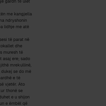
jë gardh të ulët
tën me kangjella
 ma ndryshonin
a lidhje me atë
sesi të parat në
tokallet dhe
as muresh të
t asaj ere; sado
jithë mrekullinë,
ë dukej se do më
 bardhë e të
ë vjetër. Ato
kur thonë se
duhet e u shijon
gun e ëmbël që