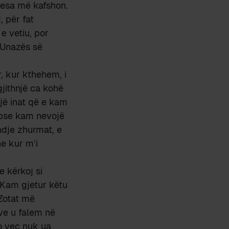
gesa më kafshon.
, për fat
e vetiu, por
a Unazës së
, kur kthehem, i
jithnjë ca kohë
një inat që e kam
epse kam nevojë
ndje zhurmat, e
he kur m’i
e kërkoj si
 Kam gjetur këtu
 Zotat më
ëve u falem në
jo veç nuk ua