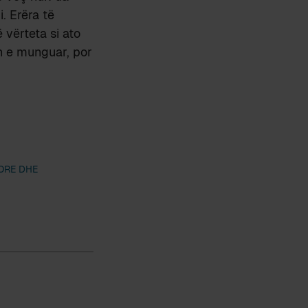
. Erëra të
vërteta si ato
en e munguar, por
ORE DHE