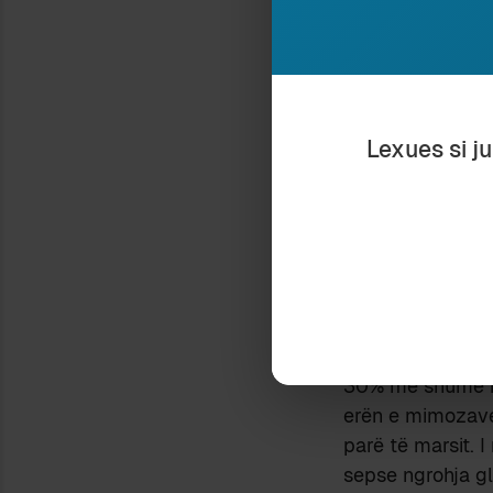
të bukur, por as
rritur, dhe sot i
blirit për mua va
mblidhte lulet në
Lexues si j
blini,
shkul në di
fëmijërisë, asht
më lidhen me gjy
gjithnjë gjethe 
xhepat e rrobave
ngatërroja kurrë 
Këtë verë gjeta 
njerëz që hedhi
30% më shumë nd
erën e mimozave. 
parë të marsit. I
sepse ngrohja gl