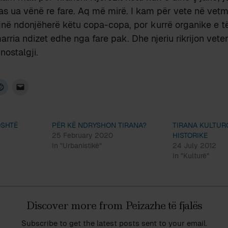
 as ua vënë re fare. Aq më mirë. I kam për vete në vetmi
ë ndonjëherë këtu copa-copa, por kurrë organike e të 
marria ndizet edhe nga fare pak. Dhe njeriu rikrijon vet
nostalgji.
OSHTË
PËR KË NDRYSHON TIRANA?
TIRANA KULTUR
25 February 2020
HISTORIKE
In "Urbanistikë"
24 July 2012
In "Kulturë"
Discover more from Peizazhe të fjalës
Subscribe to get the latest posts sent to your email.