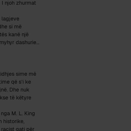
. I njoh zhurmat
ë lagjeve
a dhe si më
itës kanë një
 myhyr dashurie…
 lidhjes sime më
time që s’i ke
ijnë. Dhe nuk
kse të këtyre
 nga M. L. King
historike,
racist gati për