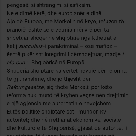
pengesë, si shtrëngim, si asfiksim.
Ne e dimë këtë, dhe europianët e dinë.
Ajo që Europa, me Merkelin në krye, refuzon të
pranojë, është se e vetmja mënyrë për ta
shpëtuar shoqërinë shqiptare nga kthetrat e
këtij
succubus
-i parakriminal – ose mafioz –
është pikërisht integrimi i përshpejtuar, madje
i
sforcuar
i Shqipërisë në Europë.
Shoqëria shqiptare ka vërtet nevojë për reforma
të gjithanshme, dhe jo thjesht për
Reformgesetze
, siç thotë Merkeli; por këto
reforma nuk mund të kryhen veçse nën drejtimin
e një agjencie me autoritetin e nevojshëm.
Elitës politike shqiptare sot i mungon ky
autoritet; dhe në rrethanat ekonomike, sociale
dhe kulturore të Shqipërisë, gjasat që autoriteti i