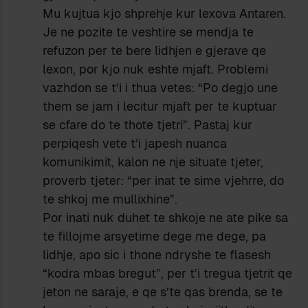
Mu kujtua kjo shprehje kur lexova Antaren.
Je ne pozite te veshtire se mendja te
refuzon per te bere lidhjen e gjerave qe
lexon, por kjo nuk eshte mjaft. Problemi
vazhdon se t’i i thua vetes: “Po degjo une
them se jam i lecitur mjaft per te kuptuar
se cfare do te thote tjetri”. Pastaj kur
perpiqesh vete t’i japesh nuanca
komunikimit, kalon ne nje situate tjeter,
proverb tjeter: “per inat te sime vjehrre, do
te shkoj me mullixhine”.
Por inati nuk duhet te shkoje ne ate pike sa
te fillojme arsyetime dege me dege, pa
lidhje, apo sic i thone ndryshe te flasesh
“kodra mbas bregut”, per t’i tregua tjetrit qe
jeton ne saraje, e qe s’te qas brenda, se te