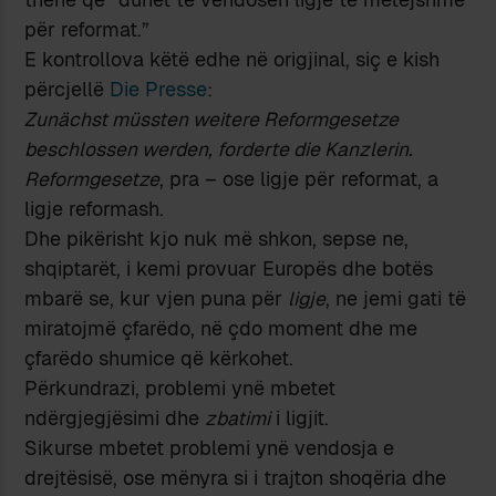
për reformat.”
E kontrollova këtë edhe në origjinal, siç e kish
përcjellë
Die Presse
:
Zunächst müssten weitere Reformgesetze
beschlossen werden, forderte die Kanzlerin.
Reformgesetze
, pra – ose ligje për reformat, a
ligje reformash.
Dhe pikërisht kjo nuk më shkon, sepse ne,
shqiptarët, i kemi provuar Europës dhe botës
mbarë se, kur vjen puna për
ligje
, ne jemi gati të
miratojmë çfarëdo, në çdo moment dhe me
çfarëdo shumice që kërkohet.
Përkundrazi, problemi ynë mbetet
ndërgjegjësimi dhe
zbatimi
i ligjit.
Sikurse mbetet problemi ynë vendosja e
drejtësisë, ose mënyra si i trajton shoqëria dhe