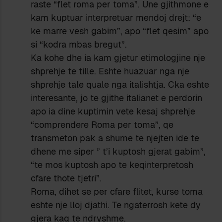
raste “flet roma per toma”. Une gjithmone e
kam kuptuar interpretuar mendoj drejt: “e
ke marre vesh gabim”, apo “flet qesim” apo
si “kodra mbas bregut”.
Ka kohe dhe ia kam gjetur etimologjine nje
shprehje te tille. Eshte huazuar nga nje
shprehje tale quale nga italishtja. Cka eshte
interesante, jo te gjithe italianet e perdorin
apo ia dine kuptimin vete kesaj shprehje
“comprendere Roma per toma”, qe
transmeton pak a shume te njejten ide te
dhene me siper ” t’i kuptosh gjerat gabim”,
“te mos kuptosh apo te keqinterpretosh
cfare thote tjetri”.
Roma, dihet se per cfare flitet, kurse toma
eshte nje lloj djathi. Te ngaterrosh kete dy
gjera kaq te ndryshme.