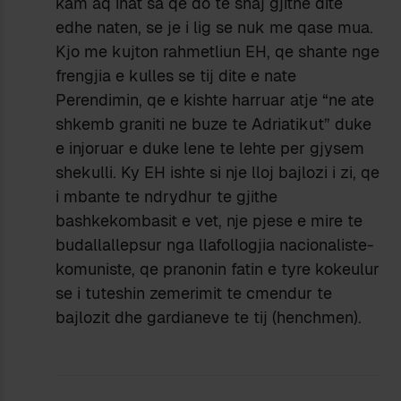
kam aq inat sa qe do te shaj gjithe dite
edhe naten, se je i lig se nuk me qase mua.
Kjo me kujton rahmetliun EH, qe shante nge
frengjia e kulles se tij dite e nate
Perendimin, qe e kishte harruar atje “ne ate
shkemb graniti ne buze te Adriatikut” duke
e injoruar e duke lene te lehte per gjysem
shekulli. Ky EH ishte si nje lloj bajlozi i zi, qe
i mbante te ndrydhur te gjithe
bashkekombasit e vet, nje pjese e mire te
budallallepsur nga llafollogjia nacionaliste-
komuniste, qe pranonin fatin e tyre kokeulur
se i tuteshin zemerimit te cmendur te
bajlozit dhe gardianeve te tij (henchmen).