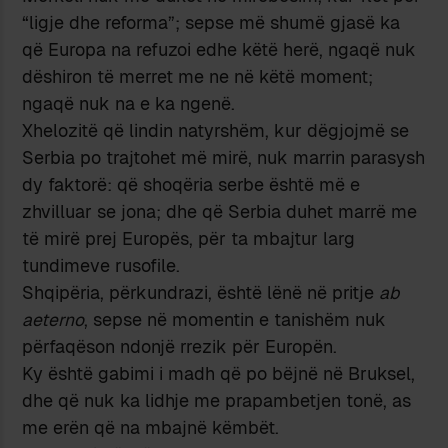
“ligje dhe reforma”; sepse më shumë gjasë ka
që Europa na refuzoi edhe këtë herë, ngaqë nuk
dëshiron të merret me ne në këtë moment;
ngaqë nuk na e ka ngenë.
Xhelozitë që lindin natyrshëm, kur dëgjojmë se
Serbia po trajtohet më mirë, nuk marrin parasysh
dy faktorë: që shoqëria serbe është më e
zhvilluar se jona; dhe që Serbia duhet marrë me
të mirë prej Europës, për ta mbajtur larg
tundimeve rusofile.
Shqipëria, përkundrazi, është lënë në pritje
ab
aeterno
, sepse në momentin e tanishëm nuk
përfaqëson ndonjë rrezik për Europën.
Ky është gabimi i madh që po bëjnë në Bruksel,
dhe që nuk ka lidhje me prapambetjen tonë, as
me erën që na mbajnë këmbët.