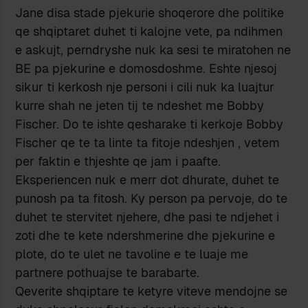
Jane disa stade pjekurie shoqerore dhe politike
qe shqiptaret duhet ti kalojne vete, pa ndihmen
e askujt, perndryshe nuk ka sesi te miratohen ne
BE pa pjekurine e domosdoshme. Eshte njesoj
sikur ti kerkosh nje personi i cili nuk ka luajtur
kurre shah ne jeten tij te ndeshet me Bobby
Fischer. Do te ishte qesharake ti kerkoje Bobby
Fischer qe te ta linte ta fitoje ndeshjen , vetem
per faktin e thjeshte qe jam i paafte.
Eksperiencen nuk e merr dot dhurate, duhet te
punosh pa ta fitosh. Ky person pa pervoje, do te
duhet te stervitet njehere, dhe pasi te ndjehet i
zoti dhe te kete ndershmerine dhe pjekurine e
plote, do te ulet ne tavoline e te luaje me
partnere pothuajse te barabarte.
Qeverite shqiptare te ketyre viteve mendojne se