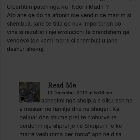
C’perfitim paten nga ku “Nder i Madh”?
Ato ane qe do na afronin me vendin qe marrim si
shembull, jane te tilla qe nuk importohen po
vine si rezultat i nje evolucioni te brendshem qe
vendeve (qe kemi marre si shembuj) u jane
dashur shekuj.
Read Me
19 December 2013 at 5:06 pm
E kam trashegimi nga shqipja e dikureshme
e mesuar ne familje dhe ne shoqeri. Ka
qelluar dhe shume prej te njohurve te
perdorim nje shprehje ne Shqiperi: “e ke
marre vesh roma per toma” apo ne disa