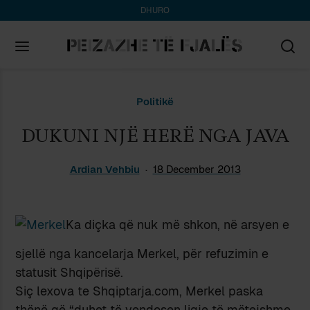
DHURO
Search
Politikë
for:
DUKUNI NJË HERË NGA JAVA
Ardian Vehbiu
18 December 2013
Ka diçka që nuk më shkon, në arsyen e
sjellë nga kancelarja Merkel, për refuzimin e
statusit Shqipërisë.
Siç lexova te Shqiptarja.com, Merkel paska
thënë që “duhet të vendosen ligje të mëtejshme