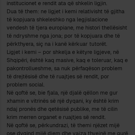
institucionet e rendit ata që shkelin ligjin.
Dua të them: ne ligjet i kemi relativisht të gjitha
të kopjuara shkeleshko nga legjislacione
vendesh të tjera europiane, me histori thellësisht
të ndryshme nga jona; por të kopjuara dhe të
përkthyera, siç na i kanë kërkuar tutorët.
Ligjet i kemi – por shkelja e këtyre ligjeve, në
Shqipëri, është kaq masive, kaq e toleruar, kaq e
pakontrollueshme, sa nuk përfaqëson problem
të drejtësisë dhe të ruajtjes së rendit, por
problem social.
Në qoftë se, bie fjala, një djalë qëllon me gur
xhamin e vitrinës së një dyqani, ky është krim
ndaj pronës dhe qetësisë publike, me të cilin
krim merren organet e ruajtjes së rendit.
Në qoftë se, përkundrazi, të themi njëzet mijë
ose dyqind mijë djem dhe vajza thyejnë me gurë