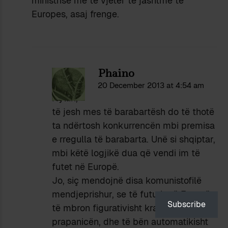
ministrise me te vjeter te jashtme te
Europes, asaj frenge.
Phaino
20 December 2013 at 4:54 am
Hyllin,
të jesh mes të barabartësh do të thotë
ta ndërtosh konkurrencën mbi premisa
e rregulla të barabarta. Unë si shqiptar,
mbi këtë logjikë dua që vendi im të
futet në Europë.
Jo, siç mendojnë disa komunistofilë
mendjeprishur, se të futurit në Europë
Subscribe
të mbron figurativisht krahët apo
prapanicën, dhe të bën automatikisht