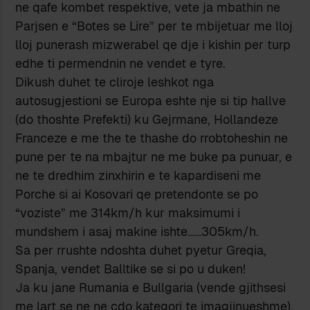
ne qafe kombet respektive, vete ja mbathin ne
Parjsen e “Botes se Lire” per te mbijetuar me lloj
lloj punerash mizwerabel qe dje i kishin per turp
edhe ti permendnin ne vendet e tyre.
Dikush duhet te cliroje leshkot nga
autosugjestioni se Europa eshte nje si tip hallve
(do thoshte Prefekti) ku Gejrmane, Hollandeze
Franceze e me the te thashe do rrobtoheshin ne
pune per te na mbajtur ne me buke pa punuar, e
ne te dredhim zinxhirin e te kapardiseni me
Porche si ai Kosovari qe pretendonte se po
“voziste” me 314km/h kur maksimumi i
mundshem i asaj makine ishte……305km/h.
Sa per rrushte ndoshta duhet pyetur Greqia,
Spanja, vendet Balltike se si po u duken!
Ja ku jane Rumania e Bullgaria (vende gjithsesi
me lart se ne ne cdo kategori te imagjinueshme).