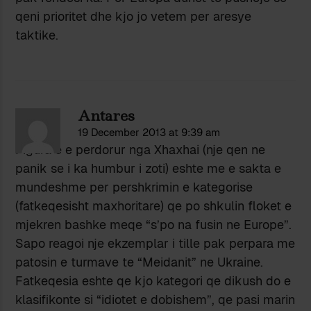
qeni prioritet dhe kjo jo vetem per aresye
taktike.
Antares
19 December 2013 at 9:39 am
Figura e e perdorur nga Xhaxhai (nje qen ne
panik se i ka humbur i zoti) eshte me e sakta e
mundeshme per pershkrimin e kategorise
(fatkeqesisht maxhoritare) qe po shkulin floket e
mjekren bashke meqe “s’po na fusin ne Europe”.
Sapo reagoi nje ekzemplar i tille pak perpara me
patosin e turmave te “Meidanit” ne Ukraine.
Fatkeqesia eshte qe kjo kategori qe dikush do e
klasifikonte si “idiotet e dobishem”, qe pasi marin