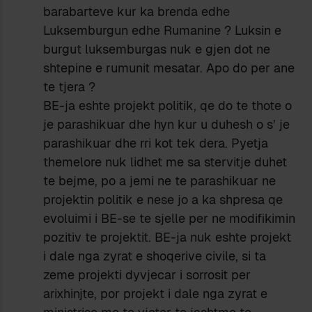
barabarteve kur ka brenda edhe
Luksemburgun edhe Rumanine ? Luksin e
burgut luksemburgas nuk e gjen dot ne
shtepine e rumunit mesatar. Apo do per ane
te tjera ?
BE-ja eshte projekt politik, qe do te thote o
je parashikuar dhe hyn kur u duhesh o s’ je
parashikuar dhe rri kot tek dera. Pyetja
themelore nuk lidhet me sa stervitje duhet
te bejme, po a jemi ne te parashikuar ne
projektin politik e nese jo a ka shpresa qe
evoluimi i BE-se te sjelle per ne modifikimin
pozitiv te projektit. BE-ja nuk eshte projekt
i dale nga zyrat e shoqerive civile, si ta
zeme projekti dyvjecar i sorrosit per
arixhinjte, por projekt i dale nga zyrat e