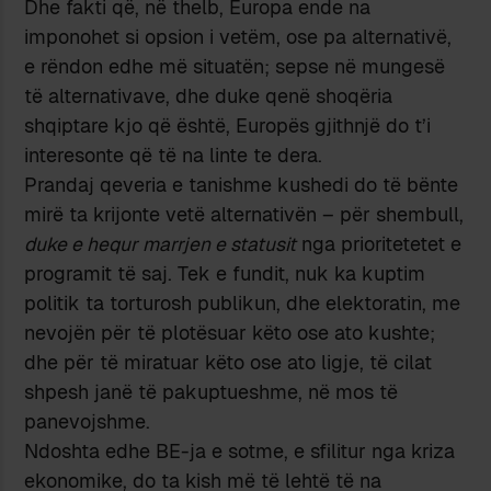
Dhe fakti që, në thelb, Europa ende na
imponohet si opsion i vetëm, ose pa alternativë,
e rëndon edhe më situatën; sepse në mungesë
të alternativave, dhe duke qenë shoqëria
shqiptare kjo që është, Europës gjithnjë do t’i
interesonte që të na linte te dera.
Prandaj qeveria e tanishme kushedi do të bënte
mirë ta krijonte vetë alternativën – për shembull,
duke e hequr marrjen e statusit
nga prioritetetet e
programit të saj. Tek e fundit, nuk ka kuptim
politik ta torturosh publikun, dhe elektoratin, me
nevojën për të plotësuar këto ose ato kushte;
dhe për të miratuar këto ose ato ligje, të cilat
shpesh janë të pakuptueshme, në mos të
panevojshme.
Ndoshta edhe BE-ja e sotme, e sfilitur nga kriza
ekonomike, do ta kish më të lehtë të na