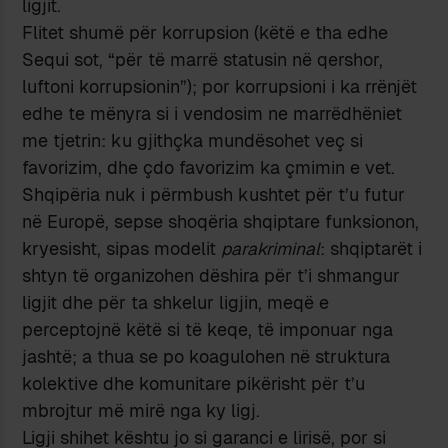
ligjit.
Flitet shumë për korrupsion (këtë e tha edhe
Sequi sot, “për të marrë statusin në qershor,
luftoni korrupsionin”); por korrupsioni i ka rrënjët
edhe te mënyra si i vendosim ne marrëdhëniet
me tjetrin: ku gjithçka mundësohet veç si
favorizim, dhe çdo favorizim ka çmimin e vet.
Shqipëria nuk i përmbush kushtet për t’u futur
në Europë, sepse shoqëria shqiptare funksionon,
kryesisht, sipas modelit
parakriminal
: shqiptarët i
shtyn të organizohen dëshira për t’i shmangur
ligjit dhe për ta shkelur ligjin, meqë e
perceptojnë këtë si të keqe, të imponuar nga
jashtë; a thua se po koagulohen në struktura
kolektive dhe komunitare pikërisht për t’u
mbrojtur më mirë nga ky ligj.
Ligji shihet kështu jo si garanci e lirisë, por si