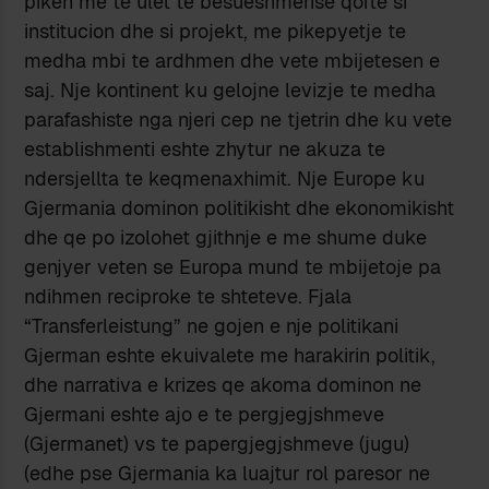
piken me te ulet te besueshmerise qofte si
institucion dhe si projekt, me pikepyetje te
medha mbi te ardhmen dhe vete mbijetesen e
saj. Nje kontinent ku gelojne levizje te medha
parafashiste nga njeri cep ne tjetrin dhe ku vete
establishmenti eshte zhytur ne akuza te
ndersjellta te keqmenaxhimit. Nje Europe ku
Gjermania dominon politikisht dhe ekonomikisht
dhe qe po izolohet gjithnje e me shume duke
genjyer veten se Europa mund te mbijetoje pa
ndihmen reciproke te shteteve. Fjala
“Transferleistung” ne gojen e nje politikani
Gjerman eshte ekuivalete me harakirin politik,
dhe narrativa e krizes qe akoma dominon ne
Gjermani eshte ajo e te pergjegjshmeve
(Gjermanet) vs te papergjegjshmeve (jugu)
(edhe pse Gjermania ka luajtur rol paresor ne