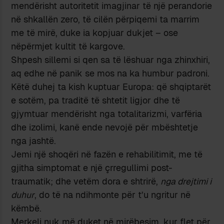
mendërisht autoritetit imagjinar të një perandorie
në shkallën zero, të cilën përpiqemi ta marrim
me të mirë, duke ia kopjuar dukjet – ose
nëpërmjet kultit të kargove.
Shpesh sillemi si qen sa të lëshuar nga zhinxhiri,
aq edhe në panik se mos na ka humbur padroni.
Këtë duhej ta kish kuptuar Europa: që shqiptarët
e sotëm, pa traditë të shtetit ligjor dhe të
gjymtuar mendërisht nga totalitarizmi, varfëria
dhe izolimi, kanë ende nevojë për mbështetje
nga jashtë.
Jemi një shoqëri në fazën e rehabilitimit, me të
gjitha simptomat e një çrregullimi post-
traumatik; dhe vetëm dora e shtrirë,
nga drejtimi i
duhur
, do të na ndihmonte për t’u ngritur në
këmbë.
Merkeli nuk më duket në mirëbesim, kur flet për