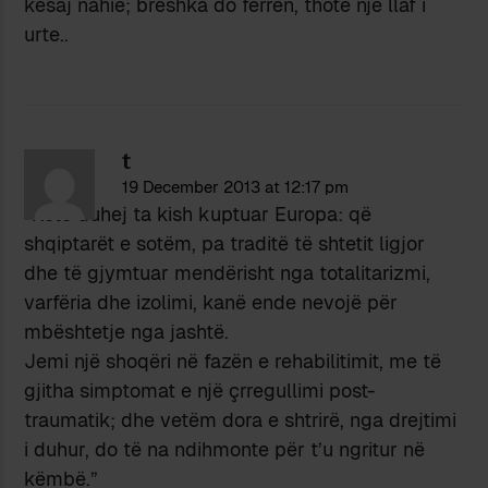
kesaj nahie; breshka do ferren, thote nje llaf i
urte..
t
19 December 2013 at 12:17 pm
“Këtë duhej ta kish kuptuar Europa: që
shqiptarët e sotëm, pa traditë të shtetit ligjor
dhe të gjymtuar mendërisht nga totalitarizmi,
varfëria dhe izolimi, kanë ende nevojë për
mbështetje nga jashtë.
Jemi një shoqëri në fazën e rehabilitimit, me të
gjitha simptomat e një çrregullimi post-
traumatik; dhe vetëm dora e shtrirë, nga drejtimi
i duhur, do të na ndihmonte për t’u ngritur në
këmbë.”