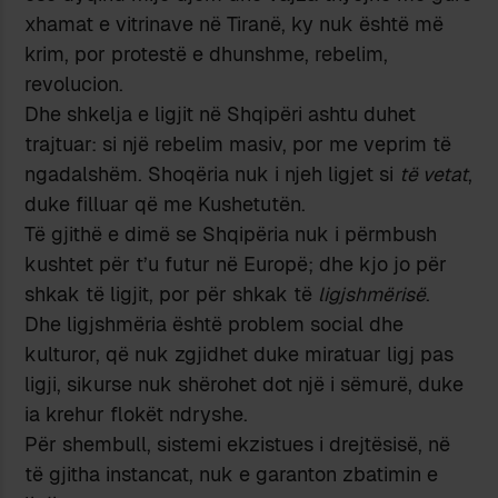
xhamat e vitrinave në Tiranë, ky nuk është më
krim, por protestë e dhunshme, rebelim,
revolucion.
Dhe shkelja e ligjit në Shqipëri ashtu duhet
trajtuar: si një rebelim masiv, por me veprim të
ngadalshëm. Shoqëria nuk i njeh ligjet si
të vetat
,
duke filluar që me Kushetutën.
Të gjithë e dimë se Shqipëria nuk i përmbush
kushtet për t’u futur në Europë; dhe kjo jo për
shkak të ligjit, por për shkak të
ligjshmërisë
.
Dhe ligjshmëria është problem social dhe
kulturor, që nuk zgjidhet duke miratuar ligj pas
ligji, sikurse nuk shërohet dot një i sëmurë, duke
ia krehur flokët ndryshe.
Për shembull, sistemi ekzistues i drejtësisë, në
të gjitha instancat, nuk e garanton zbatimin e