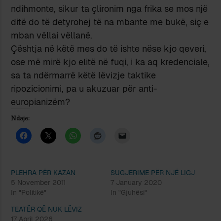
ndihmonte, sikur ta çlironim nga frika se mos një
ditë do të detyrohej të na mbante me bukë, siç e
mban vëllai vëllanë.
Çështja në këtë mes do të ishte nëse kjo qeveri,
ose më mirë kjo elitë në fuqi, i ka aq kredenciale,
sa ta ndërmarrë këtë lëvizje taktike
ripozicionimi, pa u akuzuar për anti-
europianizëm?
Ndaje:
PLEHRA PËR KAZAN
SUGJERIME PËR NJË LIGJ
5 November 2011
7 January 2020
In "Politikë"
In "Gjuhësi"
TEATËR QË NUK LËVIZ
17 April 2026