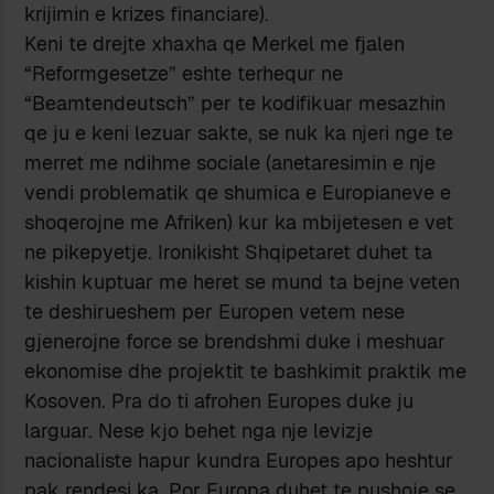
krijimin e krizes financiare).
Keni te drejte xhaxha qe Merkel me fjalen
“Reformgesetze” eshte terhequr ne
“Beamtendeutsch” per te kodifikuar mesazhin
qe ju e keni lezuar sakte, se nuk ka njeri nge te
merret me ndihme sociale (anetaresimin e nje
vendi problematik qe shumica e Europianeve e
shoqerojne me Afriken) kur ka mbijetesen e vet
ne pikepyetje. Ironikisht Shqipetaret duhet ta
kishin kuptuar me heret se mund ta bejne veten
te deshirueshem per Europen vetem nese
gjenerojne force se brendshmi duke i meshuar
ekonomise dhe projektit te bashkimit praktik me
Kosoven. Pra do ti afrohen Europes duke ju
larguar. Nese kjo behet nga nje levizje
nacionaliste hapur kundra Europes apo heshtur
pak rendesi ka. Por Europa duhet te pushoje se