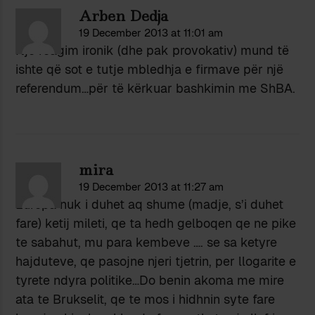
Arben Dedja
19 December 2013 at 11:01 am
Një reagim ironik (dhe pak provokativ) mund të
ishte që sot e tutje mbledhja e firmave për një
referendum…për të kërkuar bashkimin me ShBA.
mira
19 December 2013 at 11:27 am
Europa nuk i duhet aq shume (madje, s’i duhet
fare) ketij mileti, qe ta hedh gelboqen qe ne pike
te sabahut, mu para kembeve …. se sa ketyre
hajduteve, qe pasojne njeri tjetrin, per llogarite e
tyrete ndyra politike…Do benin akoma me mire
ata te Brukselit, qe te mos i hidhnin syte fare