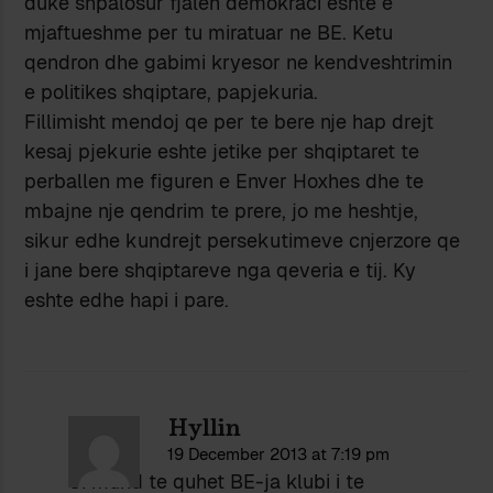
duke shpalosur fjalen demokraci eshte e
mjaftueshme per tu miratuar ne BE. Ketu
qendron dhe gabimi kryesor ne kendveshtrimin
e politikes shqiptare, papjekuria.
Fillimisht mendoj qe per te bere nje hap drejt
kesaj pjekurie eshte jetike per shqiptaret te
perballen me figuren e Enver Hoxhes dhe te
mbajne nje qendrim te prere, jo me heshtje,
sikur edhe kundrejt persekutimeve cnjerzore qe
i jane bere shqiptareve nga qeveria e tij. Ky
eshte edhe hapi i pare.
Hyllin
19 December 2013 at 7:19 pm
Si mund te quhet BE-ja klubi i te