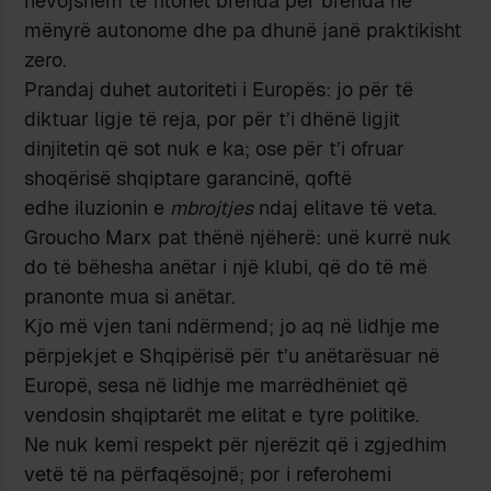
nevojshëm të fitohet brenda për brenda në
mënyrë autonome dhe pa dhunë janë praktikisht
zero.
Prandaj duhet autoriteti i Europës: jo për të
diktuar ligje të reja, por për t’i dhënë ligjit
dinjitetin që sot nuk e ka; ose për t’i ofruar
shoqërisë shqiptare garancinë, qoftë
edhe iluzionin e
mbrojtjes
ndaj elitave të veta.
Groucho Marx pat thënë njëherë: unë kurrë nuk
do të bëhesha anëtar i një klubi, që do të më
pranonte mua si anëtar.
Kjo më vjen tani ndërmend; jo aq në lidhje me
përpjekjet e Shqipërisë për t’u anëtarësuar në
Europë, sesa në lidhje me marrëdhëniet që
vendosin shqiptarët me elitat e tyre politike.
Ne nuk kemi respekt për njerëzit që i zgjedhim
vetë të na përfaqësojnë; por i referohemi