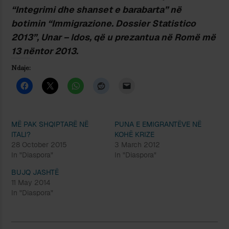
“Integrimi dhe shanset e barabarta” në
botimin “Immigrazione. Dossier Statistico
2013”, Unar – Idos, që u prezantua në Rom
ë
më
13 nëntor 2013.
Ndaje:
MË PAK SHQIPTARË NË
PUNA E EMIGRANTËVE NË
ITALI?
KOHË KRIZE
28 October 2015
3 March 2012
In "Diaspora"
In "Diaspora"
BUJQ JASHTË
11 May 2014
In "Diaspora"