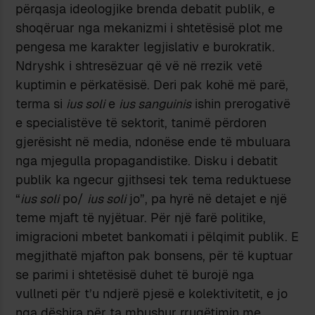
përqasja ideologjike brenda debatit publik, e
shoqëruar nga mekanizmi i shtetësisë plot me
pengesa me karakter legjislativ e burokratik.
Ndryshk i shtresëzuar që vë në rrezik vetë
kuptimin e përkatësisë. Deri pak kohë më parë,
terma si
ius soli
e
ius sanguinis
ishin prerogativë
e specialistëve të sektorit, tanimë përdoren
gjerësisht në media, ndonëse ende të mbuluara
nga mjegulla propagandistike. Disku i debatit
publik ka ngecur gjithsesi tek tema reduktuese
“
ius soli
po/
ius soli
jo”, pa hyrë në detajet e një
teme mjaft të nyjëtuar. Për një farë politike,
imigracioni mbetet bankomati i pëlqimit publik. E
megjithatë mjafton pak bonsens, për të kuptuar
se parimi i shtetësisë duhet të burojë nga
vullneti për t’u ndjerë pjesë e kolektivitetit, e jo
nga dëshira për ta mbushur rrugëtimin me