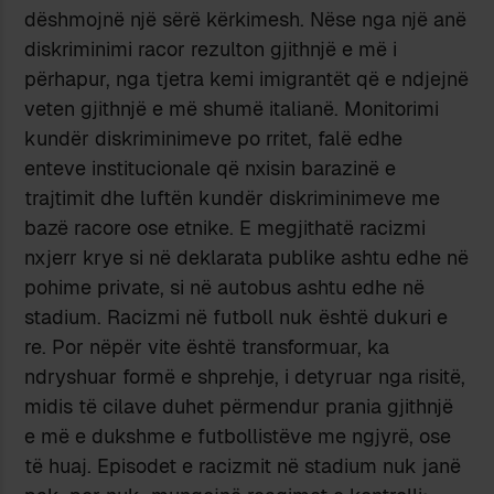
dëshmojnë një sërë kërkimesh. Nëse nga një anë
diskriminimi racor rezulton gjithnjë e më i
përhapur, nga tjetra kemi imigrantët që e ndjejnë
veten gjithnjë e më shumë italianë. Monitorimi
kundër diskriminimeve po rritet, falë edhe
enteve institucionale që nxisin barazinë e
trajtimit dhe luftën kundër diskriminimeve me
bazë racore ose etnike. E megjithatë racizmi
nxjerr krye si në deklarata publike ashtu edhe në
pohime private, si në autobus ashtu edhe në
stadium. Racizmi në futboll nuk është dukuri e
re. Por nëpër vite është transformuar, ka
ndryshuar formë e shprehje, i detyruar nga risitë,
midis të cilave duhet përmendur prania gjithnjë
e më e dukshme e futbollistëve me ngjyrë, ose
të huaj. Episodet e racizmit në stadium nuk janë