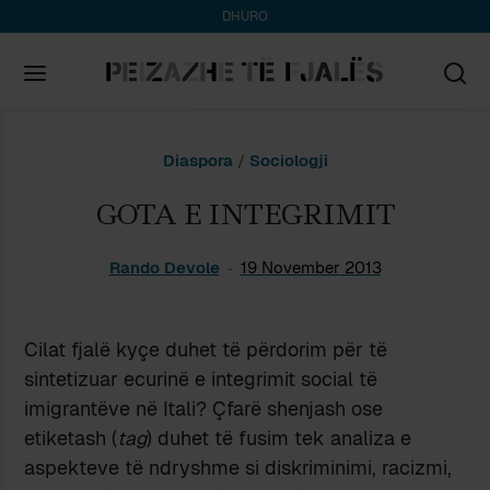
DHURO
Search
Diaspora
/
Sociologji
for:
GOTA E INTEGRIMIT
Rando Devole
19 November 2013
Cilat fjalë kyçe duhet të përdorim për të
sintetizuar ecurinë e integrimit social të
imigrantëve në Itali? Çfarë shenjash ose
etiketash (
tag
) duhet të fusim tek analiza e
aspekteve të ndryshme si diskriminimi, racizmi,