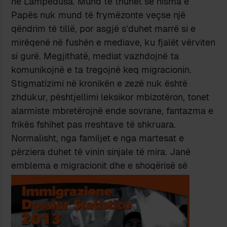
në Lampedusa. Mund të thuhet se nisma e
Papës nuk mund të frymëzonte veçse një
qëndrim të tillë, por asgjë s’duhet marrë si e
mirëqenë në fushën e mediave, ku fjalët vërviten
si gurë. Megjithatë, mediat vazhdojnë ta
komunikojnë e ta tregojnë keq migracionin.
Stigmatizimi në kronikën e zezë nuk është
zhdukur, pështjellimi leksikor mbizotëron, tonet
alarmiste mbretërojnë ende sovrane, fantazma e
frikës fshihet pas rreshtave të shkruara.
Normalisht, nga familjet e nga martesat e
përziera duhet të vinin sinjale të mira. Janë
emblema e migracionit dhe e shoqërisë së