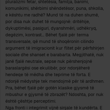
pluralizmi fetar, shtetësia, familja, banimi,
komunikimi, shërbimi shëndetësor, puna, shkolla,
e kështu me radhë? Mund të na duhen shumë,
por disa nuk duhet të mungojnë: dritëhije,
dykuptimësi, pasiguri, dyanshmëri, udhëkryq,
degëzim, kontrast… Bëhet fjalë për terma
transversale, që mund të shoqëronin cilindo
argument të imigracionit kur flitet për përfshirjen
sociale dhe shanset e barabarta. Megjithatë, nuk
janë fjalë neutrale, sepse nuk përshenjojnë
baraslargësi ose ekuilibër, por ndonjëherë
hendeqe të mëdha dhe teprime të forta. E
ndonjë mëdyshje tek mendojmë për të ardhmen.
Pra, bëhet fjalë për gotën klasike gjysmë të
mbushur e gjysmë të zbrazët? Ndoshta, por nuk
është çështje perceptimi.
Nga fronti i integrimit vijnë sinjale të kundërta. E