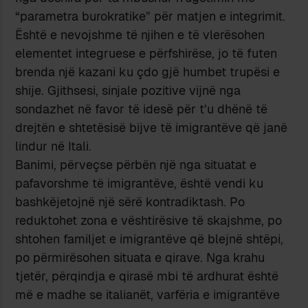
“parametra burokratike” për matjen e integrimit.
Është e nevojshme të njihen e të vlerësohen
elementet integruese e përfshirëse, jo të futen
brenda një kazani ku çdo gjë humbet trupësi e
shije. Gjithsesi, sinjale pozitive vijnë nga
sondazhet në favor të idesë për t’u dhënë të
drejtën e shtetësisë bijve të imigrantëve që janë
lindur në Itali.
Banimi, përveçse përbën një nga situatat e
pafavorshme të imigrantëve, është vendi ku
bashkëjetojnë një sërë kontradiktash. Po
reduktohet zona e vështirësive të skajshme, po
shtohen familjet e imigrantëve që blejnë shtëpi,
po përmirësohen situata e qirave. Nga krahu
tjetër, përqindja e qirasë mbi të ardhurat është
më e madhe se italianët, varfëria e imigrantëve