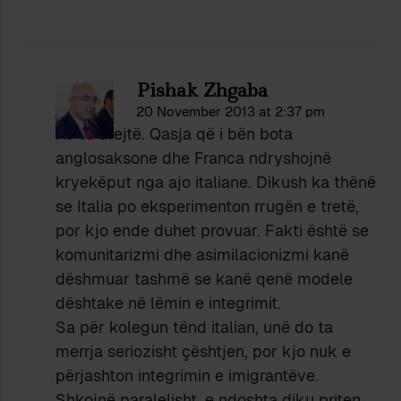
Pishak Zhgaba
20 November 2013 at 2:37 pm
Ke të drejtë. Qasja që i bën bota
anglosaksone dhe Franca ndryshojnë
kryekëput nga ajo italiane. Dikush ka thënë
se Italia po eksperimenton rrugën e tretë,
por kjo ende duhet provuar. Fakti është se
komunitarizmi dhe asimilacionizmi kanë
dëshmuar tashmë se kanë qenë modele
dështake në lëmin e integrimit.
Sa për kolegun tënd italian, unë do ta
merrja seriozisht çështjen, por kjo nuk e
përjashton integrimin e imigrantëve.
Shkojnë paralelisht, e ndoshta diku priten.