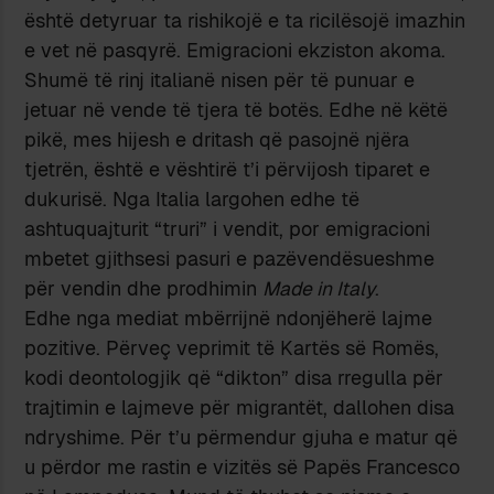
është detyruar ta rishikojë e ta ricilësojë imazhin
e vet në pasqyrë. Emigracioni ekziston akoma.
Shumë të rinj italianë nisen për të punuar e
jetuar në vende të tjera të botës. Edhe në këtë
pikë, mes hijesh e dritash që pasojnë njëra
tjetrën, është e vështirë t’i përvijosh tiparet e
dukurisë. Nga Italia largohen edhe të
ashtuquajturit “truri” i vendit, por emigracioni
mbetet gjithsesi pasuri e pazëvendësueshme
për vendin dhe prodhimin
Made in Italy
.
Edhe nga mediat mbërrijnë ndonjëherë lajme
pozitive. Përveç veprimit të Kartës së Romës,
kodi deontologjik që “dikton” disa rregulla për
trajtimin e lajmeve për migrantët, dallohen disa
ndryshime. Për t’u përmendur gjuha e matur që
u përdor me rastin e vizitës së Papës Francesco