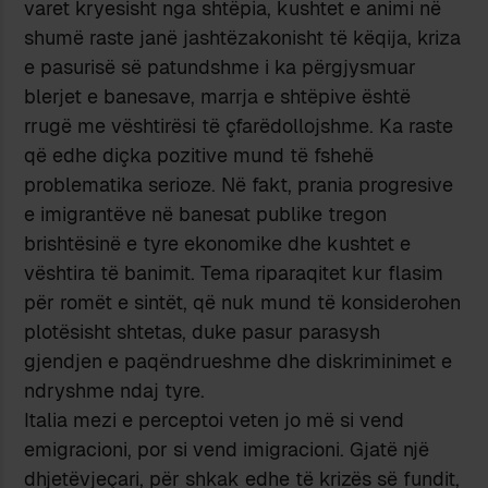
varet kryesisht nga shtëpia, kushtet e animi në
shumë raste janë jashtëzakonisht të këqija, kriza
e pasurisë së patundshme i ka përgjysmuar
blerjet e banesave, marrja e shtëpive është
rrugë me vështirësi të çfarëdollojshme. Ka raste
që edhe diçka pozitive mund të fshehë
problematika serioze. Në fakt, prania progresive
e imigrantëve në banesat publike tregon
brishtësinë e tyre ekonomike dhe kushtet e
vështira të banimit. Tema riparaqitet kur flasim
për romët e sintët, që nuk mund të konsiderohen
plotësisht shtetas, duke pasur parasysh
gjendjen e paqëndrueshme dhe diskriminimet e
ndryshme ndaj tyre.
Italia mezi e perceptoi veten jo më si vend
emigracioni, por si vend imigracioni. Gjatë një
dhjetëvjeçari, për shkak edhe të krizës së fundit,