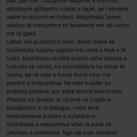
pak, por nuk mungojnë reagimet e kontrolli;
ekzistojnë gjithashtu mjetet e ligjet, që i dënojnë
rastet e racizmit në futboll. Megjithatë, lipsen
analiza të mëtejshme të fenomenit me një vizion
më të gjerë.
Lidhur me pluralizmin fetar, duhet thënë se
Kushtetuta Italiane vigjilon mbi lirinë e fesë e të
kultit. Kontribuon në këtë drejtim edhe historia e
kulturës së vendit, ku shumëfetaria ka rrënjë të
lashta, që në vitet e fundit është rritur me
praninë e imigrantëve. Në këtë kuadër ka
praktika pozitive, por edhe shumë pika kritike.
Prandaj ka rëndësi të vijojmë në rrugën e
ballafaqimit e të dialogut, midis feve,
institucioneve publike e qytetarëve.
Skizofrenia e mesazheve vihet re edhe në
çështjen e shtetësisë. Nga një krah ekziston