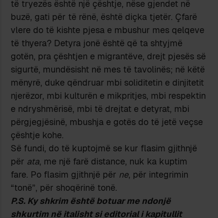
të tryezës është një çështje, nëse gjendet në
buzë, gati për të rënë, është diçka tjetër. Çfarë
vlere do të kishte pjesa e mbushur mes qelqeve
të thyera? Detyra jonë është që ta shtyjmë
gotën, pra çështjen e migrantëve, drejt pjesës së
sigurtë, mundësisht në mes të tavolinës; në këtë
mënyrë, duke qëndruar mbi soliditetin e dinjitetit
njerëzor, mbi kulturën e mikpritjes, mbi respektin
e ndryshmërisë, mbi të drejtat e detyrat, mbi
përgjegjësinë, mbushja e gotës do të jetë veçse
çështje kohe.
Së fundi, do të kuptojmë se kur flasim gjithnjë
për
ata
, me një farë distance, nuk ka kuptim
fare. Po flasim gjithnjë për
ne
, për integrimin
“tonë”, për shoqërinë tonë.
P.S. Ky shkrim është botuar me ndonj
ë
shkurtim n
ë
italisht si editorial i kapitullit