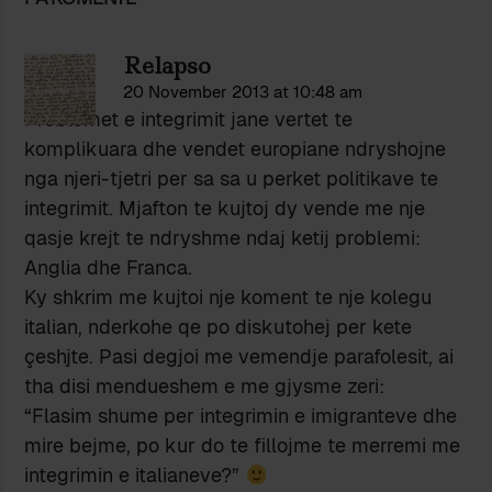
Relapso
20 November 2013 at 10:48 am
Problemet e integrimit jane vertet te
komplikuara dhe vendet europiane ndryshojne
nga njeri-tjetri per sa sa u perket politikave te
integrimit. Mjafton te kujtoj dy vende me nje
qasje krejt te ndryshme ndaj ketij problemi:
Anglia dhe Franca.
Ky shkrim me kujtoi nje koment te nje kolegu
italian, nderkohe qe po diskutohej per kete
çeshjte. Pasi degjoi me vemendje parafolesit, ai
tha disi mendueshem e me gjysme zeri:
“Flasim shume per integrimin e imigranteve dhe
mire bejme, po kur do te fillojme te merremi me
integrimin e italianeve?”