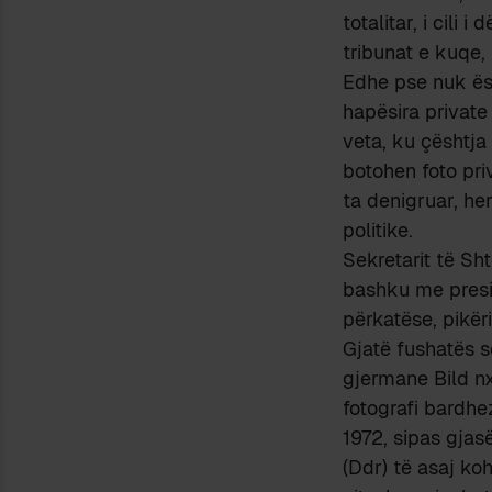
totalitar, i cili
tribunat e kuqe,
Edhe pse nuk ësh
hapësira private
veta, ku çështja
botohen foto pri
ta denigruar, he
politike.
Sekretarit të Sht
bashku me presi
përkatëse, pikëri
Gjatë
fushatës së
gjermane Bild nxo
fotografi bardhe
1972, sipas gjas
(Ddr) të asaj ko