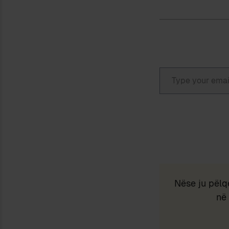
Type your email…
Nëse ju pëlq
në 