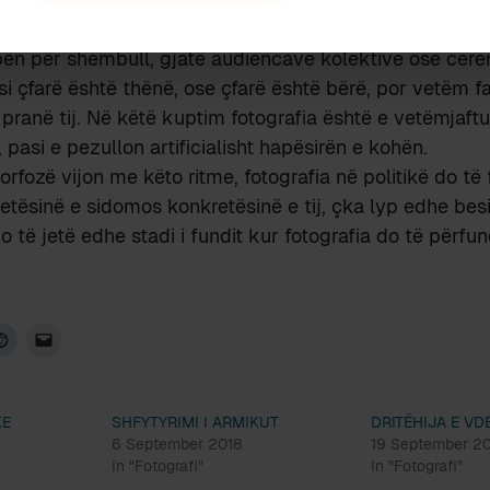
ansformohen gjithnjë e më shumë me ato që bëhen me pe
pën për shembull, gjatë audiencave kolektive ose cerem
i çfarë është thënë, ose çfarë është bërë, por vetëm fa
 pranë tij. Në këtë kuptim fotografia është e vetëmjaf
 pasi e pezullon artificialisht hapësirën e kohën.
ozë vijon me këto ritme, fotografia në politikë do të fi
tetësinë e sidomos konkretësinë e tij, çka lyp edhe be
o të jetë edhe stadi i fundit kur fotografia do të përfun
KE
SHFYTYRIMI I ARMIKUT
DRITËHIJA E VD
6 September 2018
19 September 2
In "Fotografi"
In "Fotografi"