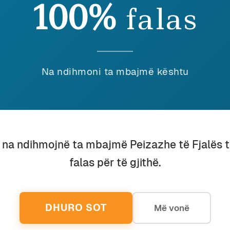
100%
falas
afive të dasmës, të mbijetuarat e vetme të asaj ditë t
tesa lloj lloj kujtimesh dhe emocionesh, sepse i kemi p
 ceremoniale me buzëqeshje të përzemërta, përqafime 
sh, çfarë kujtojmë? Asgjë, sepse nuk ishim të pranish
Na ndihmoni ta mbajmë kështu
yrshëm se pjesa e mëparshme ka qenë me siguri poziti
on në plan të dytë, fotografia kremtuese kalon në plan
amera e të kishim mundësi të filmonim bisedimet midis
fotogrami i fundit, me poza ceremoniale, ndoshta do të
irëpo fijet semantike të fotografisë ndërpriten, kështu
u na ndihmojnë ta mbajmë Peizazhe të Fjalës 
 veta rrëfimin e të gjithë takimit. Në të vërtetë, në at
 asgjë, siç mund të jetë bërë një qortim i rëndë, mun
falas për të gjithë.
t për të dhënë një mesazh, siç mund të ketë qenë një 
ësie.
ës, imazhet që kanë përjetësuar takimet e politikanë
DHURO SOT
Më vonë
janë kthyer në një rit të pamungueshëm për mediat. Nu
likut si trofe pas “aventurave” në vende të largëta. Mi