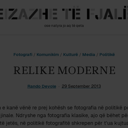
ose natyra jo aq të qeta
Fotografi
/
Komunikim
/
Kulturë
/
Media
/
Politikë
RELIKE MODERNE
Rando Devole
29 September 2013
e kanë vënë re prej kohësh se fotografia në politikë p
igjinale. Ndryshe nga fotografia klasike, ajo që bëhet pë
ë jetës, në politikë fotografitë shkrepen për t’ua kujtu