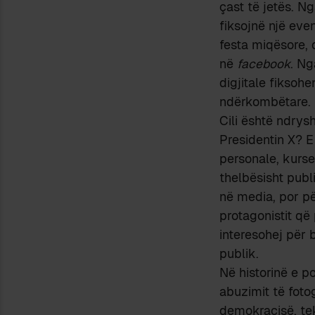
çast të jetës. N
fiksojnë një eve
festa miqësore, d
në
facebook
. Ng
digjitale fiksoh
ndërkombëtare.
Cili është ndrys
Presidentin X? E
personale, kurse
thelbësisht publi
në media, por pë
protagonistit që
interesohej për 
publik.
Në historinë e p
abuzimit të foto
demokracisë, tek