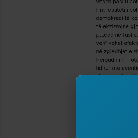
vitesh pasi u bot
Pra realiteti i 
demokraci të ko
të ekzistojnë gji
palëve në fushë.
verifikohet efekt
në zgjedhjet e sh
Përçudnimi i fot
lidhur me eventi
shqiptar dhe një
personalitet i h
nga televizionet
e mbështetjes d
të tillë politika
marrëdhënie miqë
anë rendja frene
për manipulime 