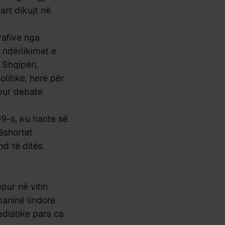
art dikujt në
rafive nga
 ndërlikimet e
 Shqipëri,
litike, herë për
apur debate
09-s, ku hante së
ëshortet
nd të ditës.
pur në vitin
maninë lindore
ediatike para ca