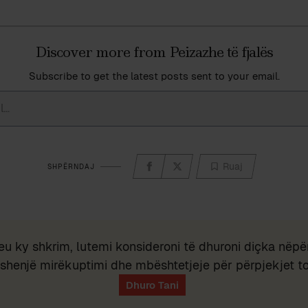
Discover more from Peizazhe të fjalës
Subscribe to get the latest posts sent to your email.
Ruaj
SHPËRNDAJ
eu ky shkrim, lutemi konsideroni të dhuroni diçka nëpër
shenjë mirëkuptimi dhe mbështetjeje për përpjekjet t