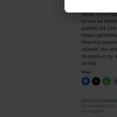
fotografi po tr
fetare, si me Pa
ku nuk ka rëndës
gjendej atë çast
tregon gjithshka,
Nëse kjo metamorf
objektit, me vër
të publikut. Ky d
vërtetë.
Ndaje:
BETEJA FOTOGRAFI
26 September 2013
In "Fotografi"