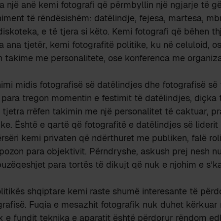
ga një anë kemi fotografi që përmbyllin një ngjarje të g
niment të rëndësishëm: datëlindje, fejesa, martesa, mb
iskoteka, e të tjera si këto. Kemi fotografi që bëhen thj
a ana tjetër, kemi fotografitë politike, ku në celuloid,
en takime me personalitete, ose konferenca me organiz
himi midis fotografisë së datëlindjes dhe fotografisë së
 para tregon momentin e festimit të datëlindjes, diçka 
 tjetra rrëfen takimin me një personalitet të caktuar, p
ke. Është e qartë që fotografitë e datëlindjes së liderit
rsëri kemi privaten që ndërthuret me publiken, falë roli
 pozon para objektivit. Përndryshe, askush prej nesh n
buzëqeshjet para tortës të dikujt që nuk e njohim e s’ka
olitikës shqiptare kemi raste shumë interesante të përd
grafisë. Fuqia e mesazhit fotografik nuk duhet kërkuar
 e fundit teknika e aparatit është përdorur rëndom ed