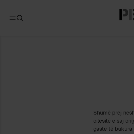
Search
for:
Shumë prej nesh 
cilësitë e saj or
çaste të bukura t