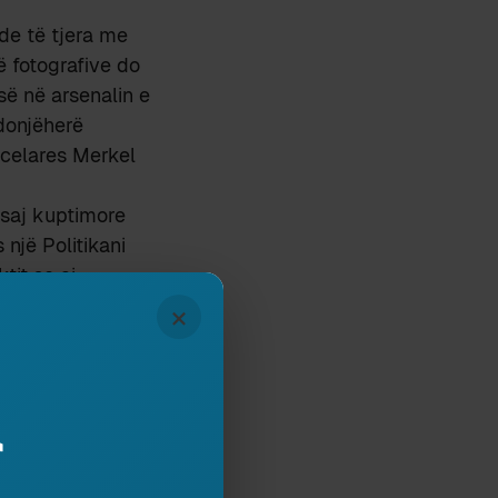
de të tjera me
 fotografive do
së në arsenalin e
Ndonjëherë
ncelares Merkel
 saj kuptimore
 një Politikani
tit se ai
anet e mundshme,
×
ublikut mesazhin
e një fotografi
tregon se kemi
r
tetojnë nga një
nga tjetra akuzat
shkrepja del me