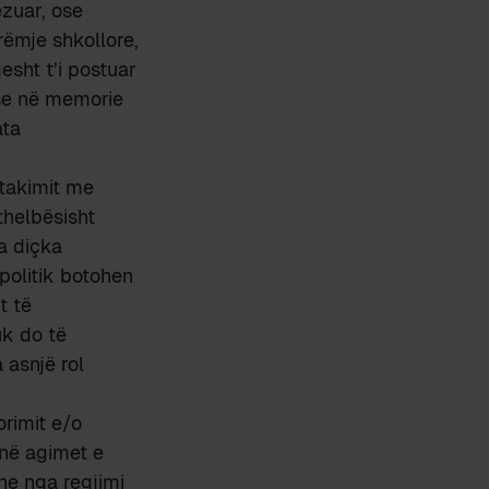
ëzuar, ose
rëmje shkollore,
esht t’i postuar
 ose në memorie
ata
 takimit me
thelbësisht
ra diçka
 politik botohen
t të
uk do të
 asnjë rol
orimit e/o
 në agimet e
he nga regjimi