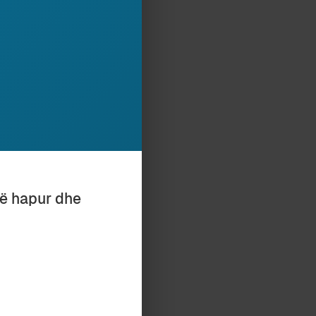
ë shënuar, ne
ërjetuar vetë. Po
miqsh e
ëm, por
ve. Përmbajtja
 të parë. Po të
 dy politikanëve
 ishte më i
 që fotografia
të hapur dhe
ë takim mund të
d të jenë
çast ceremonial
ve shqiptarë me
k ka politikan që
rëpo këto