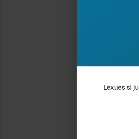
sukses.
Nëpërmjet fotogr
nxjerrim nga kuj
nga fotografitë
shtrëngime burra
imagjinojmë nat
e bisedimeve kal
kishim një telek
të rëndësishëm, 
parëndësishmi. M
Lexues si j
merr mbi supet e
mos ketë ndodhur
shtrënguar duar
pa kurrfarë rënd
Me kalimin e koh
kolegët e huaj, 
nuk ia ofron pub