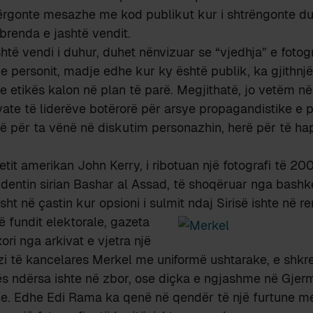
 i dërgonte mesazhe me kod publikut kur i shtrëngonte du
 brenda e jashtë vendit.
të vendi i duhur, duhet nënvizuar se “vjedhja” e fotog
 e personit, madje edhe kur ky është publik, ka gjithnjë
 e etikës kalon në plan të parë. Megjithatë, jo vetëm në
vate të liderëve botërorë për arsye propagandistike e po
rë për ta vënë në diskutim personazhin, herë për të h
etit amerikan John Kerry, i ribotuan një fotografi të 20
dentin sirian Bashar al Assad, të shoqëruar nga bashk
sht në çastin kur opsioni i sulmit ndaj Sirisë ishte në re
 fundit elektorale, gazeta
ri nga arkivat e vjetra një
zi të kancelares Merkel me uniformë ushtarake, e shkre
ës ndërsa ishte në zbor, ose diçka e ngjashme në Gjer
he. Edhe Edi Rama ka qenë në qendër të një furtune m