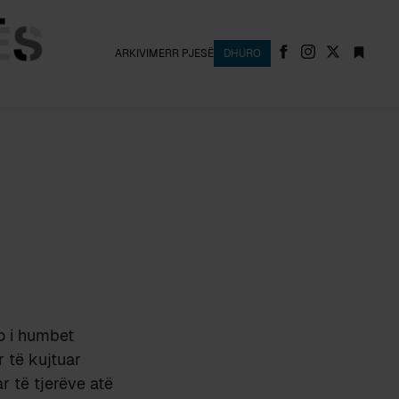
ARKIVI
MERR PJESË
DHURO
o i humbet
r të kujtuar
ar të tjerëve atë