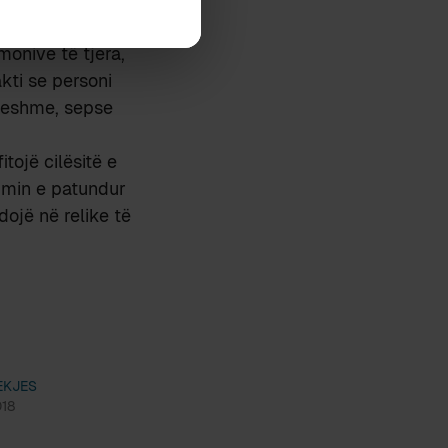
rsonalitetet
onive të tjera,
kti se personi
tueshme, sepse
tojë cilësitë e
simin e patundur
dojë në relike të
EKJES
018