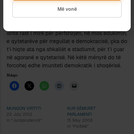
nga këndvështrimi politik, por si një element në
sistem, në kuptimin që çdo prekje e tij do të
Më vonë
sillte ndryshime (pozitive ose negative) në nivel
strukturor. Debati i gjerë e i gjithanshëm do të
ishte rast i mirë për përfshirjen, në mos edukimin,
e qytetarëve për rregullat e demokracisë, çka do
t’i hiqte ata nga shkallët e stadiumit, për t’i çuar
në agoranë e qytetarisë. Në këtë mënyrë do të
forcohej edhe imuniteti demokratik i shoqërisë.
Ndaje:
MUNGON VIRTYTI
KUR SËMURET
22 July 2012
PARLAMENTI
In "Jurisprudencë"
15 May 2008
In "Politikë"