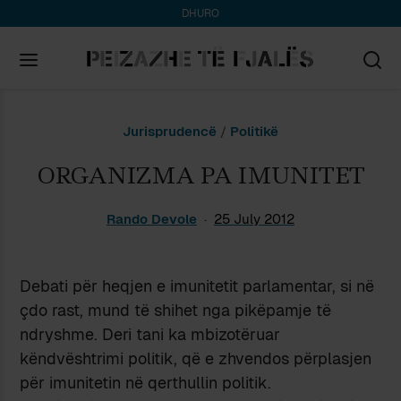
DHURO
Search
Jurisprudencë
/
Politikë
for:
ORGANIZMA PA IMUNITET
Rando Devole
25 July 2012
Debati për heqjen e imunitetit parlamentar, si në
çdo rast, mund të shihet nga pikëpamje të
ndryshme. Deri tani ka mbizotëruar
këndvështrimi politik, që e zhvendos përplasjen
për imunitetin në qerthullin politik.