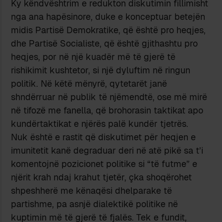
Ky këndvështrim e redukton diskutimin fillimisht
nga ana hapësinore, duke e konceptuar betejën
midis Partisë Demokratike, që është pro heqjes,
dhe Partisë Socialiste, që është gjithashtu pro
heqjes, por në një kuadër më të gjerë të
rishikimit kushtetor, si një dyluftim në ringun
politik. Në këtë mënyrë, qytetarët janë
shndërruar në publik të njëmendtë, ose më mirë
në tifozë me fanella, që brohorasin taktikat apo
kundërtaktikat e njërës palë kundër tjetrës.
Nuk është e rastit që diskutimet për heqjen e
imunitetit kanë degraduar deri në atë pikë sa t’i
komentojnë pozicionet politike si “të futme” e
njërit krah ndaj krahut tjetër, çka shoqërohet
shpeshherë me kënaqësi dhelparake të
partishme, pa asnjë dialektikë politike në
kuptimin më të gjerë të fjalës. Tek e fundit,