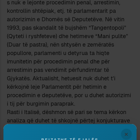
s nuk e lejonte procedimin penal, arrestimin,
kontrollin shtëpiak, etj. të parlamentarit pa
autorizimin e Dhomës së Deputetëve. Në vitin
1993, pas skandalit të bujshëm “Tangentopoli”
(Qyteti i ryshfeteve) dhe hetimeve “Mani pulite”
(Duar të pastra), nën shtysën e zemëratës
popullore, parlamenti u detyrua ta hiqte
imunitetin për procedimin penal dhe për
arrestimin pas vendimit përfundimtar të
Gjykatës. Aktualisht, hetuesit nuk duhet t’i
kërkojnë leje Parlamentit për hetimin e
procedimin e deputetëve, por u duhet autorizimi
i tij për burgimin paraprak.
Rasti i Italisë, dëshmon së pari se tema kërkon
analiza që duhet të shkojnë përtej konjukturave
aktuale. Këto 20 vitet e fundit, kanë treguar
×
gjithashtu, se raportet midis politikës dhe
PEIZAZHE TË FJALËS