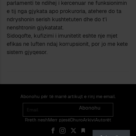
parlamenti te ndihej i kercenuar ne funksionimin
e tij nga gjykata apo prokuroria, atehere do ta
ndryshonin serish kushtetuten dhe do t’i
nenshtronin gjykatatat.
Sidoqofte, kufizimi i imunitetit eshte nje mjet
efikas ne luften ndaj korrupsionit, por jo me kete
sistem gjyqesor.
Abonohu për të marrë artikujt e rinj me email.
Email
Abonohu
Rreth nesh
Merr pjes​​ë​
Dhuro
Arkivi
Autorët