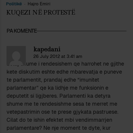
Politikë
Hajro Emiri
KUQEZI NË PROTESTË
PA KOMENTE
kapedani
26 July 2012 at 3:41 am
detaj shume i rendesishem qe harrohet ne gjithe
kete diskutim eshte edhe mbarevatja e puneve
te parlamentit, prandaj edhe “imunitet
parlamentar” qe ka lidhje me funksionin e
deputetit si ligjberes. Parlamenti ka detyra
shume me te rendesishme sesa te merret me
vetepastrimin ose te prese gjykata pastruese.
Cilat do te ishin efektet mbi vendimmarrjen
parlamentare? Ne nje moment te dyte, kur