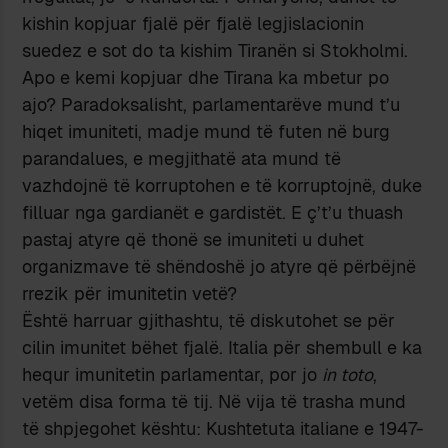
kishin kopjuar fjalë për fjalë legjislacionin
suedez e sot do ta kishim Tiranën si Stokholmi.
Apo e kemi kopjuar dhe Tirana ka mbetur po
ajo? Paradoksalisht, parlamentarëve mund t’u
hiqet imuniteti, madje mund të futen në burg
parandalues, e megjithatë ata mund të
vazhdojnë të korruptohen e të korruptojnë, duke
filluar nga gardianët e gardistët. E ç’t’u thuash
pastaj atyre që thonë se imuniteti u duhet
organizmave të shëndoshë jo atyre që përbëjnë
rrezik për imunitetin vetë?
Është harruar gjithashtu, të diskutohet se për
cilin imunitet bëhet fjalë. Italia për shembull e ka
hequr imunitetin parlamentar, por jo
in toto
,
vetëm disa forma të tij. Në vija të trasha mund
të shpjegohet kështu: Kushtetuta italiane e 1947-