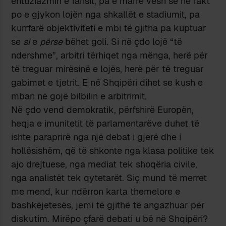
entuziazmin e fansit, pa e marrë vesh se në fakt
po e gjykon lojën nga shkallët e stadiumit, pa
kurrfarë objektiviteti e mbi të gjitha pa kuptuar
se
si
e
përse
bëhet goli. Si në çdo lojë “të
ndershme”, arbitri tërhiqet nga mënga, herë për
të treguar mirësinë e lojës, herë për të treguar
gabimet e tjetrit. E në Shqipëri dihet se kush e
mban në gojë bilbilin e arbitrimit.
Në çdo vend demokratik, përfshirë Europën,
heqja e imunitetit të parlamentarëve duhet të
ishte paraprirë nga një debat i gjerë dhe i
hollësishëm, që të shkonte nga klasa politike tek
ajo drejtuese, nga mediat tek shoqëria civile,
nga analistët tek qytetarët. Siç mund të merret
me mend, kur ndërron karta themelore e
bashkëjetesës, jemi të gjithë të angazhuar për
diskutim. Mirëpo çfarë debati u bë në Shqipëri?