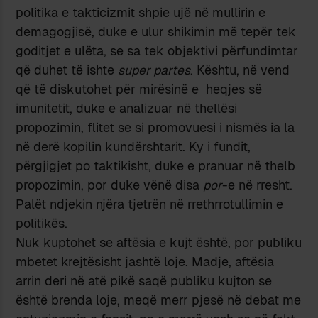
politika e takticizmit shpie ujë në mullirin e
demagogjisë, duke e ulur shikimin më tepër tek
goditjet e ulëta, se sa tek objektivi përfundimtar
që duhet të ishte
super partes
. Kështu, në vend
që të diskutohet për mirësinë e heqjes së
imunitetit, duke e analizuar në thellësi
propozimin, flitet se si promovuesi i nismës ia la
në derë kopilin kundërshtarit. Ky i fundit,
përgjigjet po taktikisht, duke e pranuar në thelb
propozimin, por duke vënë disa
por
-e në rresht.
Palët ndjekin njëra tjetrën në rrethrrotullimin e
politikës.
Nuk kuptohet se aftësia e kujt është, por publiku
mbetet krejtësisht jashtë loje. Madje, aftësia
arrin deri në atë pikë saqë publiku kujton se
është brenda loje, meqë merr pjesë në debat me