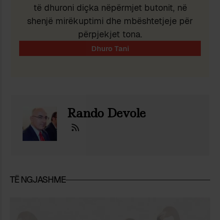
të dhuroni diçka nëpërmjet butonit, në
shenjë mirëkuptimi dhe mbështetjeje për
përpjekjet tona.
Rando Devole
TË NGJASHME