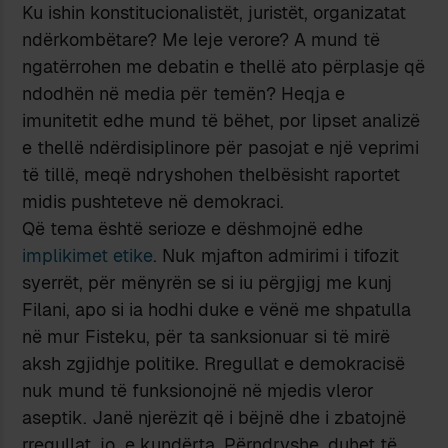
Ku ishin konstitucionalistët, juristët, organizatat
ndërkombëtare? Me leje verore? A mund të
ngatërrohen me debatin e thellë ato përplasje që
ndodhën në media për temën? Heqja e
imunitetit edhe mund të bëhet, por lipset analizë
e thellë ndërdisiplinore për pasojat e një veprimi
të tillë, meqë ndryshohen thelbësisht raportet
midis pushteteve në demokraci.
Që tema është serioze e dëshmojnë edhe
implikimet etike
. Nuk mjafton admirimi i tifozit
syerrët, për mënyrën se si iu përgjigj me kunj
Filani, apo si ia hodhi duke e vënë me shpatulla
në mur Fisteku, për ta sanksionuar si të mirë
aksh zgjidhje politike. Rregullat e demokracisë
nuk mund të funksionojnë në mjedis vleror
aseptik. Janë njerëzit që i bëjnë dhe i zbatojnë
rregullat, jo e kundërta. Përndryshe, duhet të