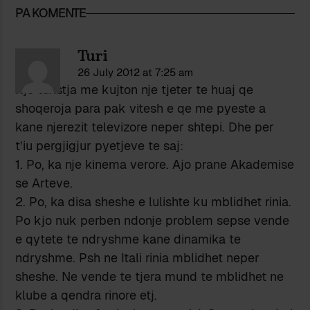
PA KOMENTE
Turi
26 July 2012 at 7:25 am
Kjo turistja me kujton nje tjeter te huaj qe
shoqeroja para pak vitesh e qe me pyeste a
kane njerezit televizore neper shtepi. Dhe per
t’iu pergjigjur pyetjeve te saj:
1. Po, ka nje kinema verore. Ajo prane Akademise
se Arteve.
2. Po, ka disa sheshe e lulishte ku mblidhet rinia.
Po kjo nuk perben ndonje problem sepse vende
e qytete te ndryshme kane dinamika te
ndryshme. Psh ne Itali rinia mblidhet neper
sheshe. Ne vende te tjera mund te mblidhet ne
klube a qendra rinore etj.