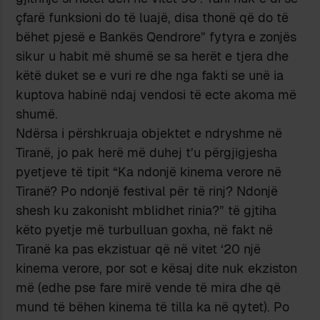
çfarë funksioni do të luajë, disa thonë që do të
bëhet pjesë e Bankës Qendrore” fytyra e zonjës
sikur u habit më shumë se sa herët e tjera dhe
këtë duket se e vuri re dhe nga fakti se unë ia
kuptova habinë ndaj vendosi të ecte akoma më
shumë.
Ndërsa i përshkruaja objektet e ndryshme në
Tiranë, jo pak herë më duhej t’u përgjigjesha
pyetjeve të tipit “Ka ndonjë kinema verore në
Tiranë? Po ndonjë festival për të rinj? Ndonjë
shesh ku zakonisht mblidhet rinia?” të gjtiha
këto pyetje më turbulluan goxha, në fakt në
Tiranë ka pas ekzistuar që në vitet ‘20 një
kinema verore, por sot e kësaj dite nuk ekziston
më (edhe pse fare mirë vende të mira dhe që
mund të bëhen kinema të tilla ka në qytet). Po