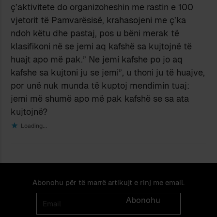
ç’aktivitete do organizoheshin me rastin e 100
vjetorit të Pamvarësisë, krahasojeni me ç’ka
ndoh këtu dhe pastaj, pos u bëni merak të
klasifikoni në se jemi aq kafshë sa kujtojnë të
huajt apo më pak.” Ne jemi kafshe po jo aq
kafshe sa kujtoni ju se jemi”, u thoni ju të huajve,
por unë nuk munda të kuptoj mendimin tuaj:
jemi më shumë apo më pak kafshë se sa ata
kujtojnë?
Loading...
Abonohu për të marrë artikujt e rinj me email.
Email
Abonohu