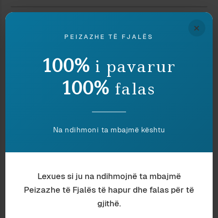
Discover more from Peizazhe të fjalës
×
PEIZAZHE TË FJALËS
Subscribe to get the latest posts sent to your email.
Type your email…
100%
i pavarur
Subscribe
100%
falas
Ndaj
Ruaj
Na ndihmoni ta mbajmë kështu
Nëse ju pëlqeu ky shkrim, lutemi konsideroni
të dhuroni diçka nëpërmjet butonit, në
Lexues si ju na ndihmojnë ta mbajmë
shenjë mirëkuptimi dhe mbështetjeje për
Peizazhe të Fjalës të hapur dhe falas për të
përpjekjet tona.
gjithë.