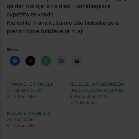
që deri më dje ishte djepi i udhëheqësve
sypetrita të vendit.
Kjo është Tirana kulturore dhe historike që u
prezantojmë turistëve të huaj!
Ndaje:
TIRANA DHE CITADELA
TEL QUEL: O-POZITARIZËM
27 January 2020
I KEQDREJTUAR KULLASH
In "Urbanistikë"
6 September 2023
In "Arkitekturë"
KULLAT E TIRANËS (I)
29 April 2016
In "Urbanistikë"