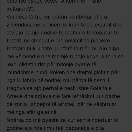
bëra një pyetje vetes “A kemi ne Tiranë
kulturore?”.
Vendosa t’i tregoj Teatrin kombëtar dhe u
zhvendosa në rugicën në krah të bulevardit dhe
aty ajo pa një godinë të lodhur e të këputur të
teatrit; në stendat e promovimit të pjesëve
teatrale nuk kishte kurrfarë lajmërimi. Ajo e pa
me vëmendje dhe me një tundje koke, a thua se
lexoi sikletin tim për ndonjë pyetje të
mundshme, tundi kokën dhe drejtoi gishtin për
nga lulishtja që nodhej mu përballë nesh. I
tregova se ajo përballë nesh ishte Galeria e
Arteve dhe ndjeva një farë lehtësimi kur pashë
që zonja i shpejtoi të afrohej, për të vështruar
më nga afër galerinë.
Ndërsa po më pyeste se kur është ndërtuar si
godinë ajo ndali mu tek pedonalja e cila