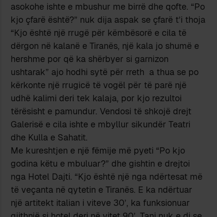
asokohe ishte e mbushur me birrë dhe qofte. “Po
kjo çfarë është?” nuk dija aspak se çfarë t’i thoja
“Kjo është një rrugë për këmbësorë e cila të
dërgon në kalanë e Tiranës, një kala jo shumë e
hershme por që ka shërbyer si garnizon
ushtarak” ajo hodhi sytë për rreth a thua se po
kërkonte një rrugicë të vogël për të parë një
udhë kalimi deri tek kalaja, por kjo rezultoi
tërësisht e pamundur. Vendosi të shkojë drejt
Galerisë e cila ishte e mbyllur sikundër Teatri
dhe Kulla e Sahatit.
Me kureshtjen e një fëmije më pyeti “Po kjo
godina këtu e mbuluar?” dhe gishtin e drejtoi
nga Hotel Dajti. “Kjo është një nga ndërtesat më
të veçanta në qytetin e Tiranës. E ka ndërtuar
një artitekt italian i viteve 30’, ka funksionuar
gjithnjë si hotel deri në vitet 90’. Tani nuk e di se