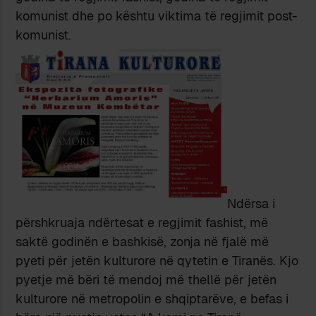
komunist dhe po kështu viktima të regjimit post-
komunist.
Ndërsa i
përshkruaja ndërtesat e regjimit fashist, më
saktë godinën e bashkisë, zonja në fjalë më
pyeti për jetën kulturore në qytetin e Tiranës. Kjo
pyetje më bëri të mendoj më thellë për jetën
kulturore në metropolin e shqiptarëve, e befas i