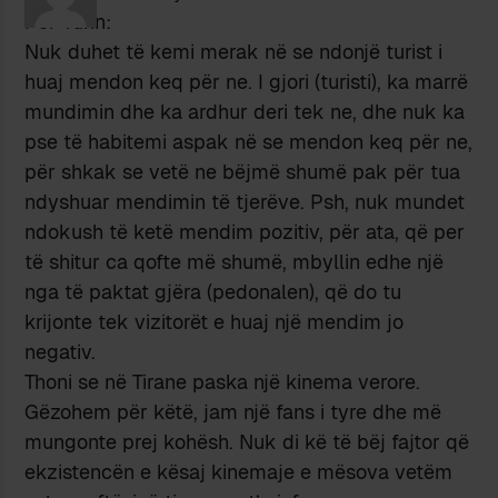
Për Turin:
Nuk duhet të kemi merak në se ndonjë turist i
huaj mendon keq për ne. I gjori (turisti), ka marrë
mundimin dhe ka ardhur deri tek ne, dhe nuk ka
pse të habitemi aspak në se mendon keq për ne,
për shkak se vetë ne bëjmë shumë pak për tua
ndyshuar mendimin të tjerëve. Psh, nuk mundet
ndokush të ketë mendim pozitiv, për ata, që per
të shitur ca qofte më shumë, mbyllin edhe një
nga të paktat gjëra (pedonalen), që do tu
krijonte tek vizitorët e huaj një mendim jo
negativ.
Thoni se në Tirane paska një kinema verore.
Gëzohem për këtë, jam një fans i tyre dhe më
mungonte prej kohësh. Nuk di kë të bëj fajtor që
ekzistencën e kësaj kinemaje e mësova vetëm