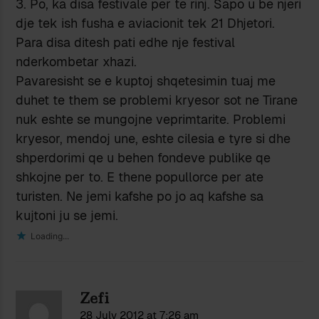
3. Po, ka disa festivale per te rinj. Sapo u be njeri
dje tek ish fusha e aviacionit tek 21 Dhjetori.
Para disa ditesh pati edhe nje festival
nderkombetar xhazi.
Pavaresisht se e kuptoj shqetesimin tuaj me
duhet te them se problemi kryesor sot ne Tirane
nuk eshte se mungojne veprimtarite. Problemi
kryesor, mendoj une, eshte cilesia e tyre si dhe
shperdorimi qe u behen fondeve publike qe
shkojne per to. E thene popullorce per ate
turisten. Ne jemi kafshe po jo aq kafshe sa
kujtoni ju se jemi.
Loading...
Zefi
28 July 2012 at 7:26 am