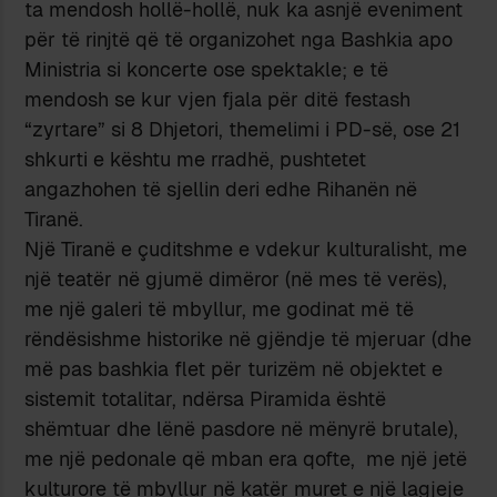
ta mendosh hollë-hollë, nuk ka asnjë eveniment
për të rinjtë që të organizohet nga Bashkia apo
Ministria si koncerte ose spektakle; e të
mendosh se kur vjen fjala për ditë festash
“zyrtare” si 8 Dhjetori, themelimi i PD-së, ose 21
shkurti e kështu me rradhë, pushtetet
angazhohen të sjellin deri edhe Rihanën në
Tiranë.
Një Tiranë e çuditshme e vdekur kulturalisht, me
një teatër në gjumë dimëror (në mes të verës),
me një galeri të mbyllur, me godinat më të
rëndësishme historike në gjëndje të mjeruar (dhe
më pas bashkia flet për turizëm në objektet e
sistemit totalitar, ndërsa Piramida është
shëmtuar dhe lënë pasdore në mënyrë brutale),
me një pedonale që mban era qofte, me një jetë
kulturore të mbyllur në katër muret e një lagjeje