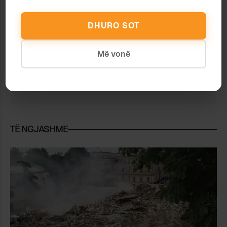
DHURO SOT
Më vonë
Xhabyni
TË NGJASHME