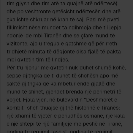
tim gjysh dhe tim atë ta quajnë atë ndërtesë)
dhe po vështronte qetësisht ndërtesën dhe atë
çka ishte shkruar në krah të saj. Pasi më pyeti
fillimisht nëse mundet ta ndihmoja dhe t’i jepja
ndonjë ide mbi Tiranën dhe se çfarë mund të
vizitonte, ajo u tregua e gatshme që për rreth
tridhjetë minuta të dëgjonte disa fjalë të pakta
mbi qytetin tim të lindjes.
Për t’u njohur me qytetin nuk duhet shumë kohë,
sepse gjithçka që ti duhet të shohësh apo më
saktë gjithçka që ka mbetur ende gjallë dhe
mund të shihet, gjendet brenda një perimetri të
vogël. Fjala vjen, në bulevardin “Dëshmorët e
kombit” sheh thuajse gjithë historinë e Tiranës:
një xhami të vjetër e periudhës osmane, një kala
e një shtëpi të një familjeje me peshë në Tiranë,
godina të regjimit fashist, godina të regjimit