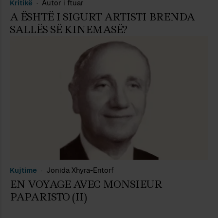
Kritikë
Autor i ftuar
A ËSHTË I SIGURT ARTISTI BRENDA
SALLËS SË KINEMASË?
Kujtime
Jonida Xhyra-Entorf
EN VOYAGE AVEC MONSIEUR
PAPARISTO (II)