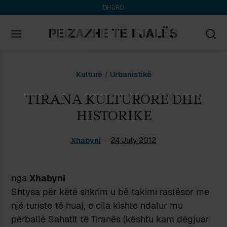
DHURO
Search
Kulturë
/
Urbanistikë
for:
TIRANA KULTURORE DHE
HISTORIKE
Xhabyni
24 July 2012
nga
Xhabyni
Shtysa për këtë shkrim u bë takimi rastësor me
një turiste të huaj, e cila kishte ndalur mu
përballë Sahatit të Tiranës (kështu kam dëgjuar