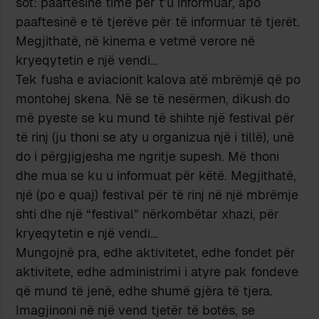
sot: paaftësinë time per t’u informuar, apo
paaftesinë e të tjerëve për të informuar të tjerët.
Megjithatë, në kinema e vetmë verore në
kryeqytetin e një vendi…
Tek fusha e aviacionit kalova atë mbrëmjë që po
montohej skena. Në se të nesërmen, dikush do
më pyeste se ku mund të shihte një festival për
të rinj (ju thoni se aty u organizua një i tillë), unë
do i përgjigjesha me ngritje supesh. Më thoni
dhe mua se ku u informuat për këtë. Megjithatë,
një (po e quaj) festival për të rinj në një mbrëmje
shti dhe një “festival” nërkombëtar xhazi, për
kryeqytetin e një vendi…
Mungojnë pra, edhe aktivitetet, edhe fondet për
aktivitete, edhe administrimi i atyre pak fondeve
që mund të jenë, edhe shumë gjëra të tjera.
Imagjinoni në një vend tjetër të botës, se