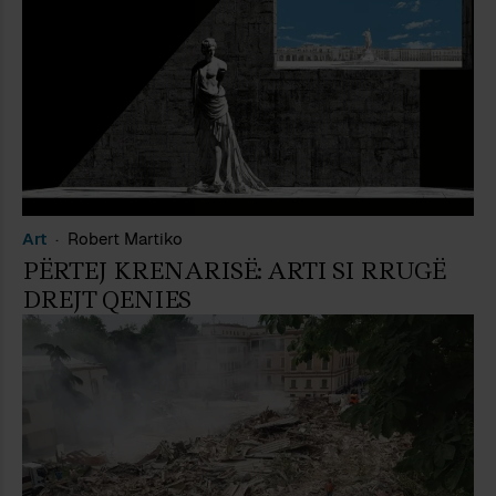
Art
Robert Martiko
PËRTEJ KRENARISË: ARTI SI RRUGË
DREJT QENIES