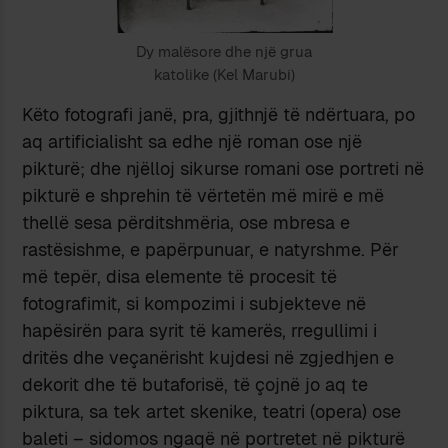
Dy malësore dhe një grua
katolike (Kel Marubi)
Këto fotografi janë, pra, gjithnjë të ndërtuara, po
aq artificialisht sa edhe një roman ose një
pikturë; dhe njëlloj sikurse romani ose portreti në
pikturë e shprehin të vërtetën më mirë e më
thellë sesa përditshmëria, ose mbresa e
rastësishme, e papërpunuar, e natyrshme. Për
më tepër, disa elemente të procesit të
fotografimit, si kompozimi i subjekteve në
hapësirën para syrit të kamerës, rregullimi i
dritës dhe veçanërisht kujdesi në zgjedhjen e
dekorit dhe të butaforisë, të çojnë jo aq te
piktura, sa tek artet skenike, teatri (opera) ose
baleti – sidomos ngaqë në portretet në pikturë