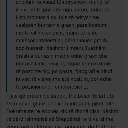
orientimi seksual të ndryshëm, mund të
ish vënë të pozonte nga autori, mund të
kish provuar disa lloje të ndryshme
veshjesh burrash e grash, para kostumit
me të cilin e shohim, mund të ishte
malësor, intelektual, përdhunues grash
apo burrash, dashnor i mrekullueshëm
grash a burrash, madje edhe grash dhe
burrash njëkohësisht, mund të mos donte
të pozonte hiç, po pastaj fotografi e bindi
jo veç të vishej me atë kostum, por edhe
të pozicionohej femërorësisht…
Fjalë që prekin një aspekt thelbësor të artit të
Marubëve: çfarë janë këto fotografi, pikërisht?
Dokumente të epokës, do të thonë disa: dëshmi
të përditshmërisë së Shqipërisë të dikurshme;
vepra arti të fotografëve përkatës, do të thonë