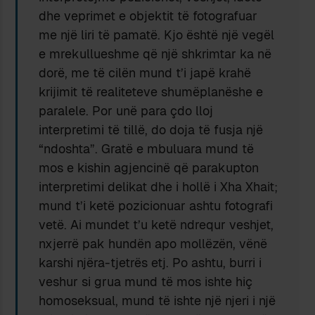
dhe veprimet e objektit të fotografuar
me një liri të pamatë. Kjo është një vegël
e mrekullueshme që një shkrimtar ka në
dorë, me të cilën mund t’i japë krahë
krijimit të realiteteve shumëplanëshe e
paralele. Por unë para çdo lloj
interpretimi të tillë, do doja të fusja një
“ndoshta”. Gratë e mbuluara mund të
mos e kishin agjencinë që parakupton
interpretimi delikat dhe i hollë i Xha Xhait;
mund t’i ketë pozicionuar ashtu fotografi
vetë. Ai mundet t’u ketë ndrequr veshjet,
nxjerrë pak hundën apo mollëzën, vënë
karshi njëra-tjetrës etj. Po ashtu, burri i
veshur si grua mund të mos ishte hiç
homoseksual, mund të ishte një njeri i një