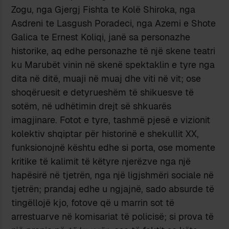
Zogu, nga Gjergj Fishta te Kolë Shiroka, nga
Asdreni te Lasgush Poradeci, nga Azemi e Shote
Galica te Ernest Koliqi, janë sa personazhe
historike, aq edhe personazhe të një skene teatri
ku Marubët vinin në skenë spektaklin e tyre nga
dita në ditë, muaji në muaj dhe viti në vit; ose
shoqëruesit e detyrueshëm të shikuesve të
sotëm, në udhëtimin drejt së shkuarës
imagjinare. Fotot e tyre, tashmë pjesë e vizionit
kolektiv shqiptar për historinë e shekullit XX,
funksionojnë kështu edhe si porta, ose momente
kritike të kalimit të këtyre njerëzve nga një
hapësirë në tjetrën, nga një ligjshmëri sociale në
tjetrën; prandaj edhe u ngjajnë, sado absurde të
tingëllojë kjo, fotove që u marrin sot të
arrestuarve në komisariat të policisë; si prova të