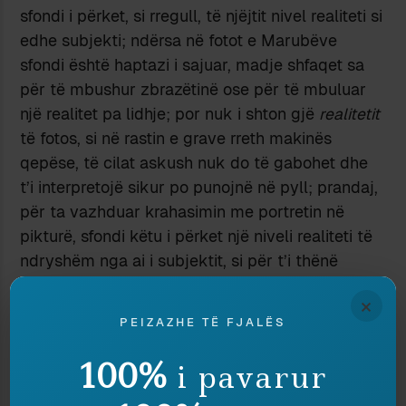
sfondi i përket, si rregull, të njëjtit nivel realiteti si
edhe subjekti; ndërsa në fotot e Marubëve
sfondi është haptazi i sajuar, madje shfaqet sa
për të mbushur zbrazëtinë ose për të mbuluar
një realitet pa lidhje; por nuk i shton gjë
realitetit
të fotos, si në rastin e grave rreth makinës
qepëse, të cilat askush nuk do të gabohet dhe
t’i interpretojë sikur po punojnë në pyll; prandaj,
për ta vazhduar krahasimin me portretin në
pikturë, sfondi këtu i përket një niveli realiteti të
ndryshëm nga ai i subjektit, si për t’i thënë
publikut ose shikuesit (konsumatorit) të
fotos
se
×
kjo është foto, jo imazh që ia kemi vjedhur
PEIZAZHE TË FJALËS
realitetit.
Tek e fundit, të paktën për atë epokë dhe për
100%
i pavarur
teknikat ekzistuese, por edhe për mënyrën si