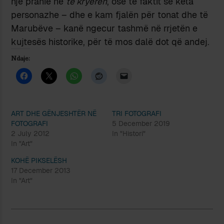
një pranie në
të kryerën
, ose të faktit se këta
personazhe – dhe e kam fjalën për tonat dhe të
Marubëve – kanë ngecur tashmë në rrjetën e
kujtesës historike, për të mos dalë dot që andej.
Ndaje:
ART DHE GËNJESHTËR NË
TRI FOTOGRAFI
FOTOGRAFI
5 December 2019
2 July 2012
In "Histori"
In "Art"
KOHË PIKSELËSH
17 December 2013
In "Art"