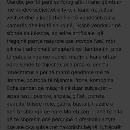
Marubi, për të parë se fotografët i kanë qëmtuar
me kujdes subjektet e tyre, u kanë rregulluar
veshjet dhe u kanë thënë si të vendosen para
kamerës dhe ku të shikojnë; i kanë vendosur në
sfonde sa luksoze, aq edhe artificiale, që
tregojnë pamje natyrore ose
trompe l’œil
, mbi
qilima tradicionalë shqiptarë që llamburitin, pica
të gatuara nga një kubist; madje u kanë oftuar
edhe sende të thjeshta, ose prop-e, për t’u
mbështetur e për të marrë qëndrime më të
lirshme, poltrona të hijshme, frone, komodina.
Edhe sendet që mbajnë në duar subjektet –
sipas rastit pushkë, shpata, çifteli, penela,
kukulla, brisqe rroje, çadra, bastun, rruzare e
deri te shtanga që ngre Mbreti Zog – janë të tilla
që të shprehin ose përçojnë profesionin e tyre,
ose atë çka subjektet zakonisht bëjnë: luftëtarët