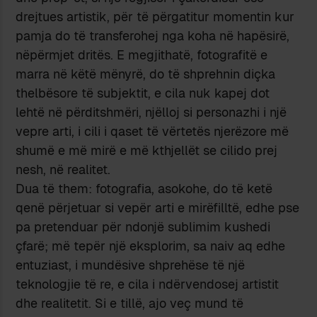
drejtues artistik, për të përgatitur momentin kur
pamja do të transferohej nga koha në hapësirë,
nëpërmjet dritës. E megjithatë, fotografitë e
marra në këtë mënyrë, do të shprehnin diçka
thelbësore të subjektit, e cila nuk kapej dot
lehtë në përditshmëri, njëlloj si personazhi i një
vepre arti, i cili i qaset të vërtetës njerëzore më
shumë e më mirë e më kthjellët se cilido prej
nesh, në realitet.
Dua të them: fotografia, asokohe, do të ketë
qenë përjetuar si vepër arti e mirëfilltë, edhe pse
pa pretenduar për ndonjë sublimim kushedi
çfarë; më tepër një eksplorim, sa naiv aq edhe
entuziast, i mundësive shprehëse të një
teknologjie të re, e cila i ndërvendosej artistit
dhe realitetit. Si e tillë, ajo veç mund të