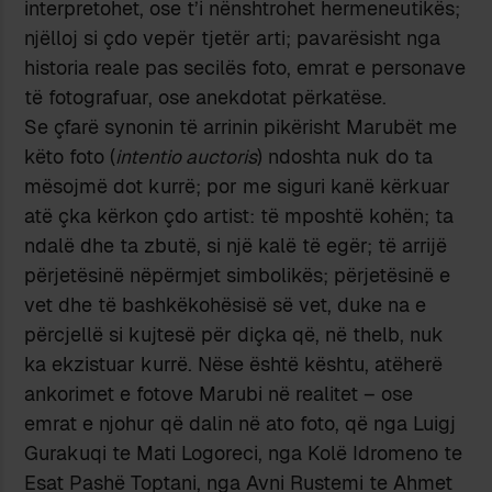
interpretohet, ose t’i nënshtrohet hermeneutikës;
njëlloj si çdo vepër tjetër arti; pavarësisht nga
historia reale pas secilës foto, emrat e personave
të fotografuar, ose anekdotat përkatëse.
Se çfarë synonin të arrinin pikërisht Marubët me
këto foto (
intentio auctoris
) ndoshta nuk do ta
mësojmë dot kurrë; por me siguri kanë kërkuar
atë çka kërkon çdo artist: të mposhtë kohën; ta
ndalë dhe ta zbutë, si një kalë të egër; të arrijë
përjetësinë nëpërmjet simbolikës; përjetësinë e
vet dhe të bashkëkohësisë së vet, duke na e
përcjellë si kujtesë për diçka që, në thelb, nuk
ka ekzistuar kurrë. Nëse është kështu, atëherë
ankorimet e fotove Marubi në realitet – ose
emrat e njohur që dalin në ato foto, që nga Luigj
Gurakuqi te Mati Logoreci, nga Kolë Idromeno te
Esat Pashë Toptani, nga Avni Rustemi te Ahmet