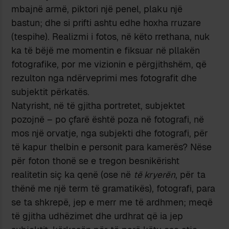
mbajnë armë, piktori një penel, plaku një
bastun; dhe si prifti ashtu edhe hoxha rruzare
(tespihe). Realizmi i fotos, në këto rrethana, nuk
ka të bëjë me momentin e fiksuar në pllakën
fotografike, por me vizionin e përgjithshëm, që
rezulton nga ndërveprimi mes fotografit dhe
subjektit përkatës.
Natyrisht, në të gjitha portretet, subjektet
pozojnë – po çfarë është poza në fotografi, në
mos një orvatje, nga subjekti dhe fotografi, për
të kapur thelbin e personit para kamerës? Nëse
për foton thonë se e tregon besnikërisht
realitetin siç ka qenë (ose në
të kryerën
, për ta
thënë me një term të gramatikës), fotografi, para
se ta shkrepë, jep e merr me të ardhmen; meqë
të gjitha udhëzimet dhe urdhrat që ia jep