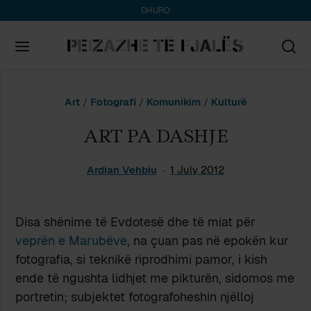
DHURO
Search
Art
/
Fotografi
/
Komunikim
/
Kulturë
for:
ART PA DASHJE
Ardian Vehbiu
1 July 2012
Disa shënime të Evdotesë dhe të miat për
veprën e Marubëve
, na çuan pas në epokën kur
fotografia, si teknikë riprodhimi pamor, i kish
ende të ngushta lidhjet me pikturën, sidomos me
portretin; subjektet fotografoheshin njëlloj