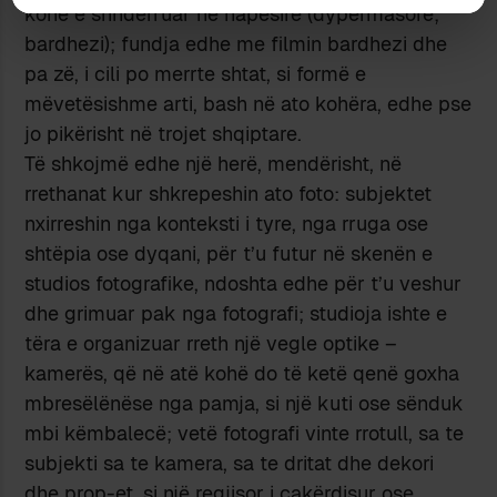
kohë e shndërruar në hapësirë (dypërmasore;
bardhezi); fundja edhe me filmin bardhezi dhe
pa zë, i cili po merrte shtat, si formë e
mëvetësishme arti, bash në ato kohëra, edhe pse
jo pikërisht në trojet shqiptare.
Të shkojmë edhe një herë, mendërisht, në
rrethanat kur shkrepeshin ato foto: subjektet
nxirreshin nga konteksti i tyre, nga rruga ose
shtëpia ose dyqani, për t’u futur në skenën e
studios fotografike, ndoshta edhe për t’u veshur
dhe grimuar pak nga fotografi; studioja ishte e
tëra e organizuar rreth një vegle optike –
kamerës, që në atë kohë do të ketë qenë goxha
mbresëlënëse nga pamja, si një kuti ose sënduk
mbi këmbalecë; vetë fotografi vinte rrotull, sa te
subjekti sa te kamera, sa te dritat dhe dekori
dhe prop-et, si një regjisor i çakërdisur ose