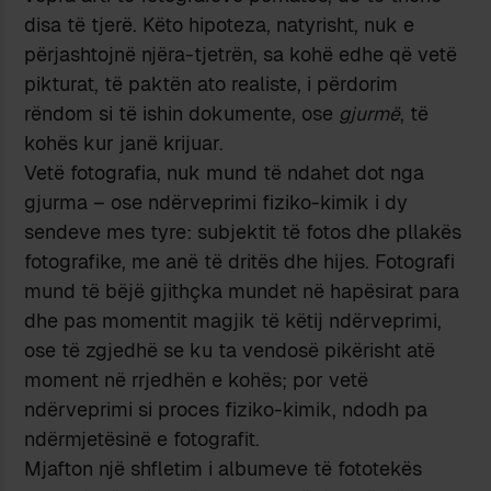
disa të tjerë. Këto hipoteza, natyrisht, nuk e
përjashtojnë njëra-tjetrën, sa kohë edhe që vetë
pikturat, të paktën ato realiste, i përdorim
rëndom si të ishin dokumente, ose
gjurmë
, të
kohës kur janë krijuar.
Vetë fotografia, nuk mund të ndahet dot nga
gjurma – ose ndërveprimi fiziko-kimik i dy
sendeve mes tyre: subjektit të fotos dhe pllakës
fotografike, me anë të dritës dhe hijes. Fotografi
mund të bëjë gjithçka mundet në hapësirat para
dhe pas momentit magjik të këtij ndërveprimi,
ose të zgjedhë se ku ta vendosë pikërisht atë
moment në rrjedhën e kohës; por vetë
ndërveprimi si proces fiziko-kimik, ndodh pa
ndërmjetësinë e fotografit.
Mjafton një shfletim i albumeve të fototekës