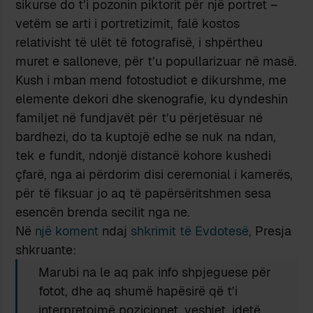
sikurse do t’i pozonin piktorit për një portret –
vetëm se arti i portretizimit, falë kostos
relativisht të ulët të fotografisë, i shpërtheu
muret e salloneve, për t’u popullarizuar në masë.
Kush i mban mend fotostudiot e dikurshme, me
elemente dekori dhe skenografie, ku dyndeshin
familjet në fundjavët për t’u përjetësuar në
bardhezi, do ta kuptojë edhe se nuk na ndan,
tek e fundit, ndonjë distancë kohore kushedi
çfarë, nga ai përdorim disi ceremonial i kamerës,
për të fiksuar jo aq të papërsëritshmen sesa
esencën brenda secilit nga ne.
Në
një koment
ndaj
shkrimit të Evdotesë
, Presja
shkruante:
Marubi na le aq pak info shpjeguese për
fotot, dhe aq shumë hapësirë që t’i
interpretojmë pozicionet, veshjet, idetë