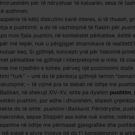
dmirueshëm për të ndryshuar të kaluarën, sesa të ta
 të ardhmen.
aspekte të këtij diskutimi kanë interes, si të thuash, g
shtja e pushtimit: a do të vazhdojmë të flasim për
pusht
Apo mos fjala
pushtim
, në kontekstet përkatëse, është 
 për më tepër, nuk u përgjigjet dinamikave të realitetit
uluar keq. Si gjithnjë, koncepti ynë për historinë priret
et përkatëse ne gjithnjë i interpretojmë si mite, të cil
ie me rrjedhën e kohës, përveç një pozicionimi statik
timi “turk” – unë do të përdorja gjithnjë termin “osman
iskutojmë; – të vijmë pra te debati në lidhje me pushti
Ballkan, në shekujt XIV-XV, ishte pa dyshim
pushtim
,
vetëm pushtim, por edhe i dhunshëm, shpesh çnjerëzo
ekte do të ishte:
pushtimi i Ballkanit
. Përndryshe, push
nakronike, sepse Shqipëri aso kohe nuk kishte; ndërsa 
sqarime në lidhje me përmasat gjeografike dhe politike
një pjesë e atyre trojeve që do t’i konsideronim si arbë