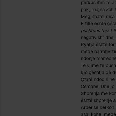
përkushtim të a
pak, ruajna Zot,
Megjithatë, disa 
E tillë është çë
pushtues turk
? 
negativisht dhe,
Pyetja është form
meqë narrativizim
ndonjë marrëdhën
Të vijmë te push
kjo çështja që d
Çfarë ndodhi në 
Osmane. Dhe jo 
Shprehja më korr
është shprehje a
Arbërisë kërkon 
asaj kohe: meqë 