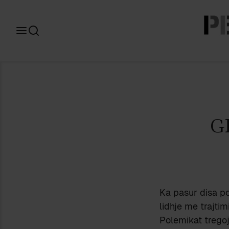
Search
for:
G
Ka pasur disa po
lidhje me trajtim
Polemikat tregoj