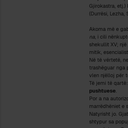
Gjirokastra, etj
(Durrësi, Lezha, 
Akoma më e gab
na
, i cili nënkup
shekullit XV; nj
mitik, esencialist
Në të vërtetë, n
trashëguar nga 
vlen njëlloj për 
Të jemi të qartë
pushtuese
.
Por a na autoriz
marrëdhëniet e s
Natyrisht jo. Gj
shtypur sa popuj