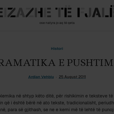
ose natyra jo aq të qeta
Histori
RAMATIKA E PUSHTIM
Ardian Vehbiu
25 August 2011
lemika në shtyp këto ditë, për rishikimin e teksteve të 
in që i është bërë në ato tekste, tradicionalisht, periu
në, para së gjithash, se ne e kemi më të lehtë të pun