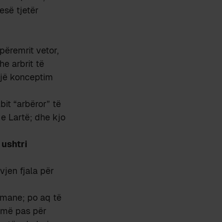
esë tjetër
 përemrit vetor,
he arbrit të
 një konceptim
bit “arbëror” të
e Lartë; dhe kjo
n
ushtri
vjen fjala për
Osmane; po aq të
e më pas për