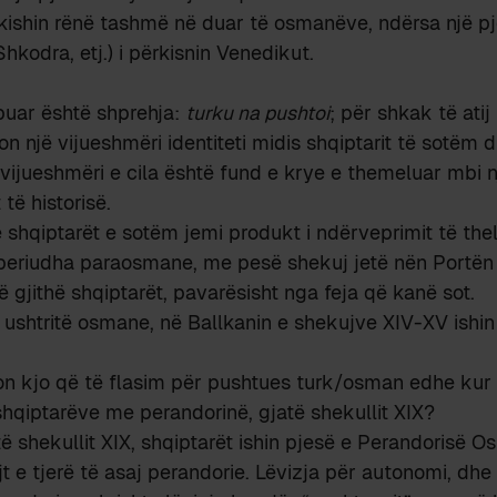
.) kishin rënë tashmë në duar të osmanëve, ndërsa një pj
Shkodra, etj.) i përkisnin Venedikut.
uar është shprehja:
turku na pushtoi
; për shkak të atij
ton një vijueshmëri identiteti midis shqiptarit të sotëm d
ë vijueshmëri e cila është fund e krye e themeluar mbi
 të historisë.
e shqiptarët e sotëm jemi produkt i ndërveprimit të thel
periudha paraosmane, me pesë shekuj jetë nën Portën 
të gjithë shqiptarët, pavarësisht nga feja që kanë sot.
: ushtritë osmane, në Ballkanin e shekujve XIV-XV ishi
on kjo që të flasim për pushtues turk/osman edhe kur 
hqiptarëve me perandorinë, gjatë shekullit XIX?
atë shekullit XIX, shqiptarët ishin pjesë e Perandorisë 
t e tjerë të asaj perandorie. Lëvizja për autonomi, dh