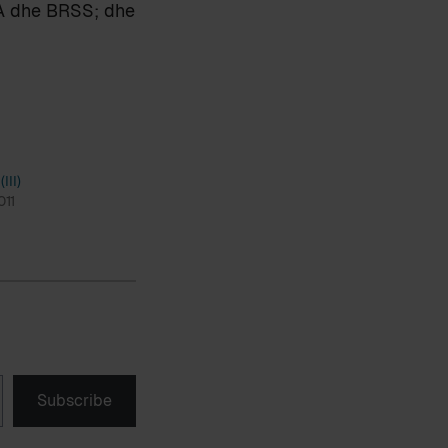
hBA dhe BRSS; dhe
III)
011
Subscribe