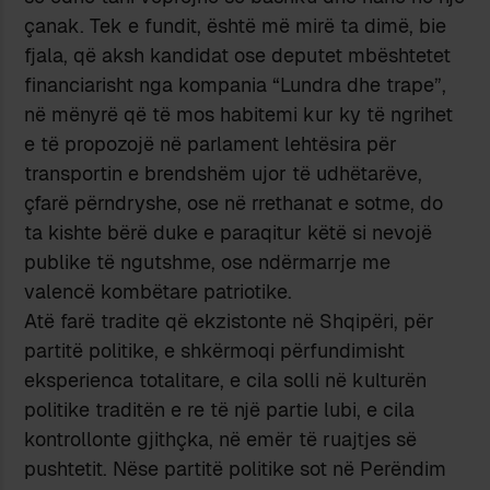
çanak. Tek e fundit, është më mirë ta dimë, bie
fjala, që aksh kandidat ose deputet mbështetet
financiarisht nga kompania “Lundra dhe trape”,
në mënyrë që të mos habitemi kur ky të ngrihet
e të propozojë në parlament lehtësira për
transportin e brendshëm ujor të udhëtarëve,
çfarë përndryshe, ose në rrethanat e sotme, do
ta kishte bërë duke e paraqitur këtë si nevojë
publike të ngutshme, ose ndërmarrje me
valencë kombëtare patriotike.
Atë farë tradite që ekzistonte në Shqipëri, për
partitë politike, e shkërmoqi përfundimisht
eksperienca totalitare, e cila solli në kulturën
politike traditën e re të një partie lubi, e cila
kontrollonte gjithçka, në emër të ruajtjes së
pushtetit. Nëse partitë politike sot në Perëndim