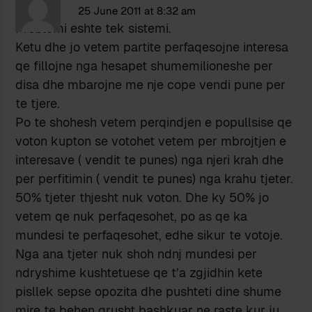
25 June 2011 at 8:32 am
Problemi eshte tek sistemi.
Ketu dhe jo vetem partite perfaqesojne interesa
qe fillojne nga hesapet shumemilioneshe per
disa dhe mbarojne me nje cope vendi pune per
te tjere.
Po te shohesh vetem perqindjen e popullsise qe
voton kupton se votohet vetem per mbrojtjen e
interesave ( vendit te punes) nga njeri krah dhe
per perfitimin ( vendit te punes) nga krahu tjeter.
50% tjeter thjesht nuk voton. Dhe ky 50% jo
vetem qe nuk perfaqesohet, po as qe ka
mundesi te perfaqesohet, edhe sikur te votoje.
Nga ana tjeter nuk shoh ndnj mundesi per
ndryshime kushtetuese qe t’a zgjidhin kete
pisllek sepse opozita dhe pushteti dine shume
mire te behen grusht bashkuar ne raste kur ju