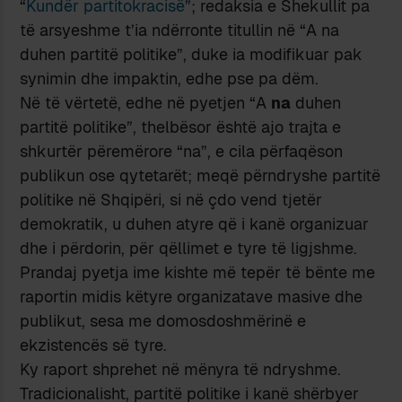
“
Kundër partitokracisë
”; redaksia e Shekullit pa
të arsyeshme t’ia ndërronte titullin në “A na
duhen partitë politike”, duke ia modifikuar pak
synimin dhe impaktin, edhe pse pa dëm.
Në të vërtetë, edhe në pyetjen “A
na
duhen
partitë politike”, thelbësor është ajo trajta e
shkurtër përemërore “na”, e cila përfaqëson
publikun ose qytetarët; meqë përndryshe partitë
politike në Shqipëri, si në çdo vend tjetër
demokratik, u duhen atyre që i kanë organizuar
dhe i përdorin, për qëllimet e tyre të ligjshme.
Prandaj pyetja ime kishte më tepër të bënte me
raportin midis këtyre organizatave masive dhe
publikut, sesa me domosdoshmërinë e
ekzistencës së tyre.
Ky raport shprehet në mënyra të ndryshme.
Tradicionalisht, partitë politike i kanë shërbyer