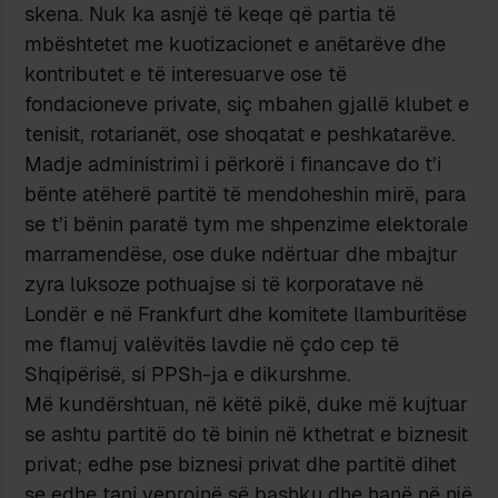
skena. Nuk ka asnjë të keqe që partia të
mbështetet me kuotizacionet e anëtarëve dhe
kontributet e të interesuarve ose të
fondacioneve private, siç mbahen gjallë klubet e
tenisit, rotarianët, ose shoqatat e peshkatarëve.
Madje administrimi i përkorë i financave do t’i
bënte atëherë partitë të mendoheshin mirë, para
se t’i bënin paratë tym me shpenzime elektorale
marramendëse, ose duke ndërtuar dhe mbajtur
zyra luksoze pothuajse si të korporatave në
Londër e në Frankfurt dhe komitete llamburitëse
me flamuj valëvitës lavdie në çdo cep të
Shqipërisë, si PPSh-ja e dikurshme.
Më kundërshtuan, në këtë pikë, duke më kujtuar
se ashtu partitë do të binin në kthetrat e biznesit
privat; edhe pse biznesi privat dhe partitë dihet
se edhe tani veprojnë së bashku dhe hanë në një