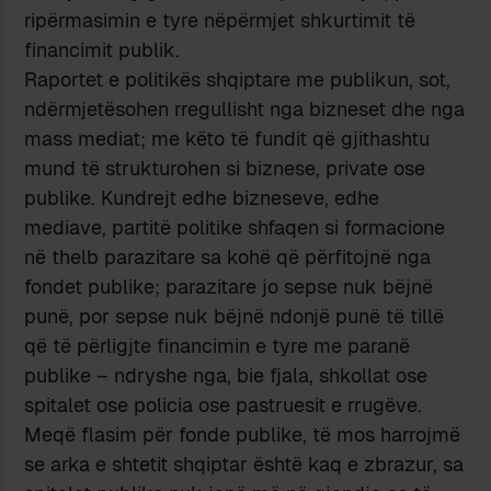
ripërmasimin e tyre nëpërmjet shkurtimit të
financimit publik.
Raportet e politikës shqiptare me publikun, sot,
ndërmjetësohen rregullisht nga bizneset dhe nga
mass mediat; me këto të fundit që gjithashtu
mund të strukturohen si biznese, private ose
publike. Kundrejt edhe bizneseve, edhe
mediave, partitë politike shfaqen si formacione
në thelb parazitare sa kohë që përfitojnë nga
fondet publike; parazitare jo sepse nuk bëjnë
punë, por sepse nuk bëjnë ndonjë punë të tillë
që të përligjte financimin e tyre me paranë
publike – ndryshe nga, bie fjala, shkollat ose
spitalet ose policia ose pastruesit e rrugëve.
Meqë flasim për fonde publike, të mos harrojmë
se arka e shtetit shqiptar është kaq e zbrazur, sa