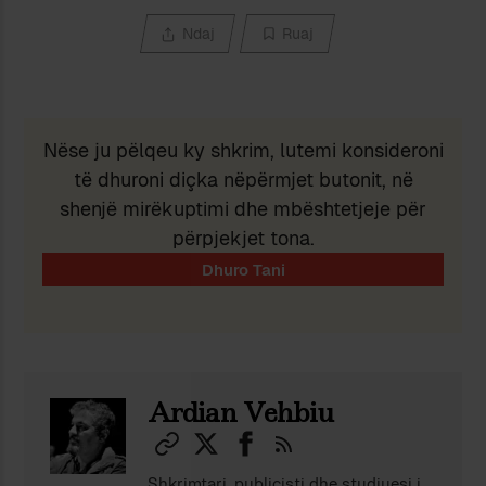
Ndaj
Ruaj
Nëse ju pëlqeu ky shkrim, lutemi konsideroni
të dhuroni diçka nëpërmjet butonit, në
shenjë mirëkuptimi dhe mbështetjeje për
përpjekjet tona.
Ardian Vehbiu
Shkrimtari, publicisti dhe studiuesi i