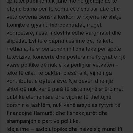
spitalet publike nuk janë më në gjendje as të
blejnë barna për të sëmurët e shtruar atje dhe
vetë qeveria Berisha kërkon të nxjerrë në shitje
florinjtë e gjyshit: hidrocentralet, rrugët
kombëtare, nesër ndoshta edhe vargmalet dhe
shpellat. Është e papranueshme që, në këto
rrethana, të shpenzohen miliona lekë për spote
televizive, koncerte dhe postera me fytyrat e një
klase politike që nuk e ka përligjur vetveten –
lekë të cilat, të paktën pjesërisht, vijnë nga
kontributet e qytetarëve. Një qeveri dhe një
shtet që nuk kanë pará të sistemojnë shërbimet
publike elementare dhe vijojnë të thellojnë
borxhin e jashtëm, nuk kanë arsye as fytyrë të
financojnë flamurët dhe fishekzjarrët dhe
shampanjën e partive politike.
Ideja ime – sado utopike dhe naive siç mund t’i