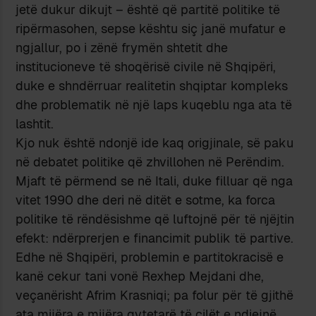
jetë dukur dikujt – është që partitë politike të
ripërmasohen, sepse kështu siç janë mufatur e
ngjallur, po i zënë frymën shtetit dhe
institucioneve të shoqërisë civile në Shqipëri,
duke e shndërruar realitetin shqiptar kompleks
dhe problematik në një laps kuqeblu nga ata të
lashtit.
Kjo nuk është ndonjë ide kaq origjinale, së paku
në debatet politike që zhvillohen në Perëndim.
Mjaft të përmend se në Itali, duke filluar që nga
vitet 1990 dhe deri në ditët e sotme, ka forca
politike të rëndësishme që luftojnë për të njëjtin
efekt: ndërprerjen e financimit publik të partive.
Edhe në Shqipëri, problemin e partitokracisë e
kanë cekur tani vonë Rexhep Mejdani dhe,
veçanërisht Afrim Krasniqi; pa folur për të gjithë
ata mijëra e mijëra qytetarë të cilët e ndiejnë,