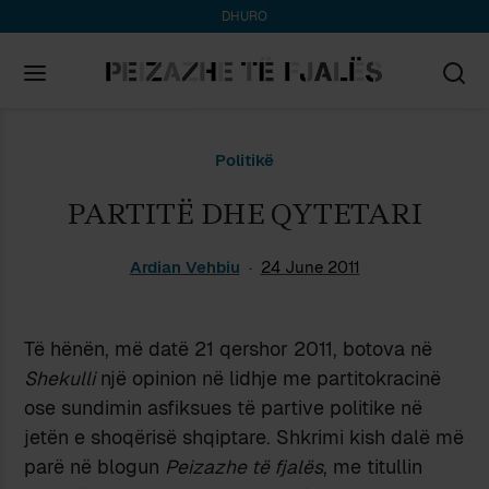
DHURO
Search
Politikë
for:
PARTITË DHE QYTETARI
Ardian Vehbiu
24 June 2011
Të hënën, më datë 21 qershor 2011, botova në
Shekulli
një opinion në lidhje me partitokracinë
ose sundimin asfiksues të partive politike në
jetën e shoqërisë shqiptare. Shkrimi kish dalë më
parë në blogun
Peizazhe të fjalës
, me titullin