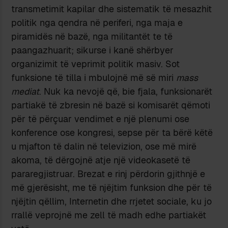
transmetimit kapilar dhe sistematik të mesazhit
politik nga qendra në periferi, nga maja e
piramidës në bazë, nga militantët te të
paangazhuarit; sikurse i kanë shërbyer
organizimit të veprimit politik masiv. Sot
funksione të tilla i mbulojnë më së miri
mass
mediat
. Nuk ka nevojë që, bie fjala, funksionarët
partiakë të zbresin në bazë si komisarët qëmoti
për të përçuar vendimet e një plenumi ose
konference ose kongresi, sepse për ta bërë këtë
u mjafton të dalin në televizion, ose më mirë
akoma, të dërgojnë atje një videokasetë të
pararegjistruar. Brezat e rinj përdorin gjithnjë e
më gjerësisht, me të njëjtim funksion dhe për të
njëjtin qëllim, Internetin dhe rrjetet sociale, ku jo
rrallë veprojnë me zell të madh edhe partiakët