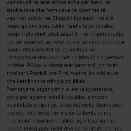
vazhdojnë të jenë aktive edhe për inerci të
strukturave dhe formulave të djeshme të
veprimit politik, në Shqipëri kjo inerci, në atë
masë që ekziston, është fund e krye toksike,
meqë i referohet totalitarizmit – jo në përmbajtje,
por në synimet; sa kohë që partia merr përparësi
madje ekskluzivitet të pamerituar në
përfytyrimet dhe veprimet politike të subjekteve
politike. PPSh-ja vërtet nuk jeton më, por kulti
totalitar i Partisë, me P të madhe, ka mbijetuar
dhe kërcënon ta rrënojë politikën.
Përndryshe, organizimin e lirë të qytetarëve,
edhe për synime mirëfilli politike, e mbron
kushtetuta si një nga të drejtat civile themelore;
prandaj ndërhyrja ime kishte të bënte jo me
“ndalimin” e partive politike, siç u kuptua nga
ndonjë koleg gabimisht dhe pa të drejtë, por me