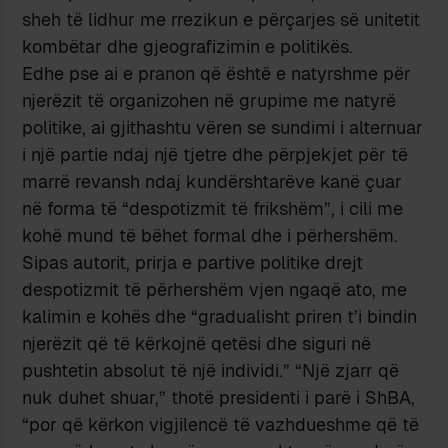
sheh të lidhur me rrezikun e përçarjes së unitetit
kombëtar dhe gjeografizimin e politikës.
Edhe pse ai e pranon që është e natyrshme për
njerëzit të organizohen në grupime me natyrë
politike, ai gjithashtu vëren se sundimi i alternuar
i një partie ndaj një tjetre dhe përpjekjet për të
marrë revansh ndaj kundërshtarëve kanë çuar
në forma të “despotizmit të frikshëm”, i cili me
kohë mund të bëhet formal dhe i përhershëm.
Sipas autorit, prirja e partive politike drejt
despotizmit të përhershëm vjen ngaqë ato, me
kalimin e kohës dhe “gradualisht priren t’i bindin
njerëzit që të kërkojnë qetësi dhe siguri në
pushtetin absolut të një individi.” “Një zjarr që
nuk duhet shuar,” thotë presidenti i parë i ShBA,
“por që kërkon vigjilencë të vazhdueshme që të