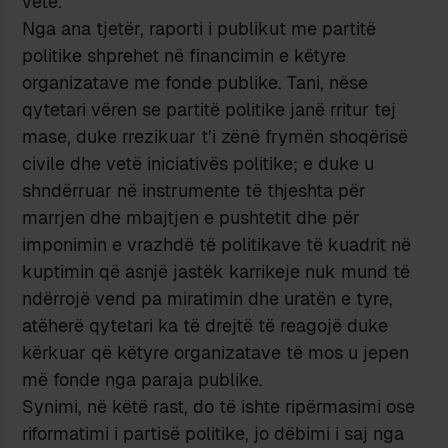
vetë.
Nga ana tjetër, raporti i publikut me partitë
politike shprehet në financimin e këtyre
organizatave me fonde publike. Tani, nëse
qytetari vëren se partitë politike janë rritur tej
mase, duke rrezikuar t’i zënë frymën shoqërisë
civile dhe vetë iniciativës politike; e duke u
shndërruar në instrumente të thjeshta për
marrjen dhe mbajtjen e pushtetit dhe për
imponimin e vrazhdë të politikave të kuadrit në
kuptimin që asnjë jastëk karrikeje nuk mund të
ndërrojë vend pa miratimin dhe uratën e tyre,
atëherë qytetari ka të drejtë të reagojë duke
kërkuar që këtyre organizatave të mos u jepen
më fonde nga paraja publike.
Synimi, në këtë rast, do të ishte ripërmasimi ose
riformatimi i partisë politike, jo dëbimi i saj nga