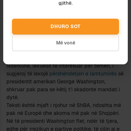
është e sigurt, qoftë edhe nën dritën e përvojës
gjithë.
italiane: partitokracia, si formë e diktaturës,
mund të kundërshtohet vetëm nëpërmjet
veprimit politik jashtë statu quo-së partiake.
DHURO SOT
Shënim:
Ky shkrim u botua
dje në
Shekulli
.
Pjesë të tij janë marrë nga komentet e mia në
Më vonë
temën e mëparshme në blog, pjesë të tjera janë
origjinale.
Ndërkohë, lexuesit të interesuar për temën, i
sugjeroj të lexojë
përshëndetjen e lamtumirës
së
presidentit amerikan George Washington,
shkruar pak para se këtij t’i skadonte mandati i
dytë.
Teksti është mjaft i njohur në ShBA, ndoshta më
pak në Europë dhe akoma më pak në Shqipëri.
Në të presidenti Washington flet, ndër të tjera,
edhe për rrezikun e partive politike, të cilin ai e