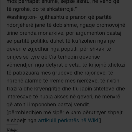
mos përhapet shumë, sepse ashtu, në vend që
të ngrohë, do të shkatërrojë.”
Washington-i gjithashtu e pranon që partitë
ndonjëherë janë të dobishme, ngaqë promovojnë
lirinë brenda monarkive, por argumenton pastaj
se partitë politike duhet të kufizohen nga një
qeveri e zgjedhur nga populli, për shkak të
prirjes së tyre që t’ia tërheqin qeverisë
vëmendjen nga detyrat e veta, të krijojnë xhelozi
të pabazuara mes grupeve dhe rajoneve, të
ngrenë alarme të rreme mes njerëzve, të nxitin
trazira dhe kryengritje dhe t’u japin shteteve dhe
interesave të huaja akses në qeveri, në mënyrë
që ato t’i imponohen pastaj vendit.
[përmbledhjen më sipër e kam përkthyer shpejt
e shpejt nga
artikulli përkatës në Wiki
.]
Ndaje: