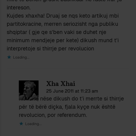
intereson.
Kujdes xhaxha! Druaj se nqs keto artikuj mbi
partitokracine, merren seriozisht nga publiku
shqiptar ( gje qe s’ben vaki se duhet nje
minimum mendjeje per kete) dikush mund t’i
interpretoje si thirrje per revolucion
Loading...
Xha Xhai
25 June 2011 at 11:23 am
Në fakt, nëse dikush do t’i merrte si thirrje
për të bërë diçka, fjala kyçe nuk është
revolucion, por referendum.
Loading...