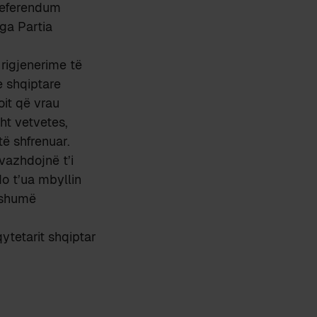
 referendum
ga Partia
 rigjenerime të
e shqiptare
oit që vrau
ht vetvetes,
të shfrenuar.
vazhdojnë t’i
o t’ua mbyllin
i shumë
ytetarit shqiptar