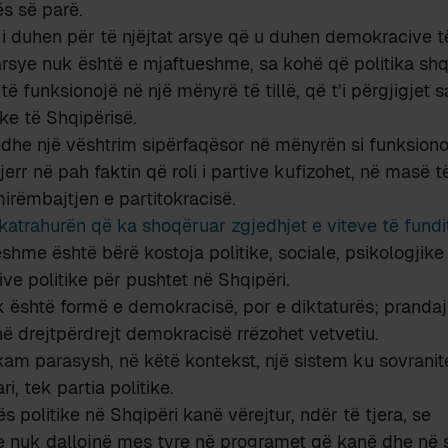
ës së parë.
i duhen për të njëjtat arsye që u duhen demokracive të
arsye nuk është e mjaftueshme, sa kohë që politika shq
ë funksionojë në një mënyrë të tillë, që t’i përgjigjet 
ke të Shqipërisë.
edhe një vështrim sipërfaqësor në mënyrën si funksionon
jerr në pah faktin që roli i partive kufizohet, në masë
rëmbajtjen e partitokracisë.
katrahurën që ka shoqëruar zgjedhjet e viteve të fundi
shme është bërë kostoja politike, sociale, psikologjike
ive politike për pushtet në Shqipëri.
k është formë e demokracisë, por e diktaturës; pranda
jnë drejtpërdrejt demokracisë rrëzohet vetvetiu.
kam parasysh, në këtë kontekst, një sistem ku sovranit
ri, tek partia politike.
s politike në Shqipëri kanë vërejtur, ndër të tjera, se
ike nuk dallojnë mes tyre në programet që kanë dhe në st