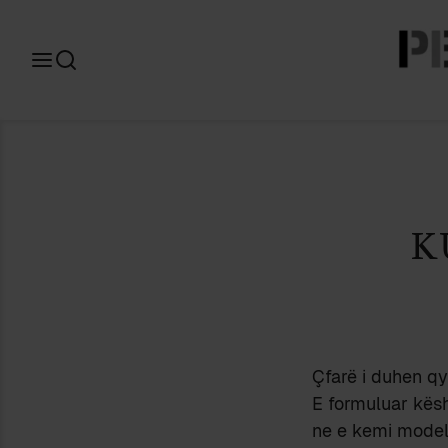
Search
for:
K
Çfarë i duhen qyt
E formuluar kësh
ne e kemi modelu