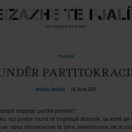
ose natyra jo aq të qeta
Politikë
UNDËR PARTITOKRACI
Ardian Vehbiu
19 June 2011
etarit shqiptar partitë politike?
tu, kjo pyetje mund të tingëllojë absurde, sa kohë që s
ar sipas demokracive të tjera, perëndimore, në të cilat