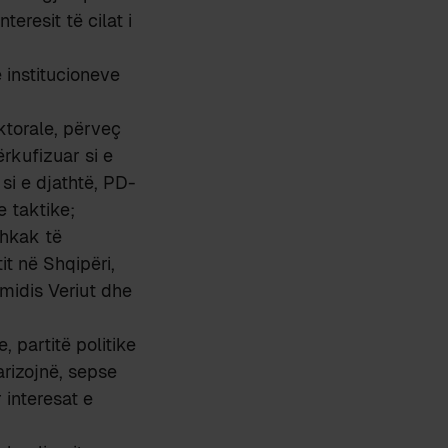
eresit të cilat i
 institucioneve
ktorale, përveç
rkufizuar si e
si e djathtë, PD-
e taktike;
shkak të
t në Shqipëri,
 midis Veriut dhe
 partitë politike
larizojnë, sepse
 interesat e