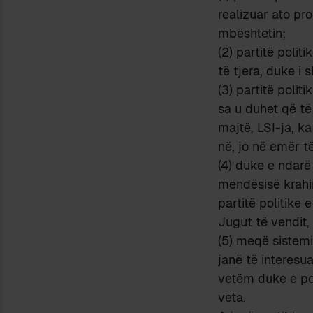
realizuar ato pro
mbështetin;
(2) partitë poli
të tjera, duke i
(3) partitë poli
sa u duhet që të
majtë, LSI-ja, k
në, jo në emër t
(4) duke e ndarë
mendësisë krahin
partitë politike 
Jugut të vendit,
(5) meqë sistemi
janë të interesua
vetëm duke e pol
veta.