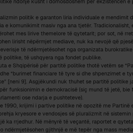
olitike ndonjë kusht i domosdoshëm për ekzistencën e p
ralizmin politik e garanton liria individuale e mendimit
ria e komunikimit masiv nga ana tjetër. Tradicionalisht, e
rohet mes lirive themelore të qytetarit; por sot, në rre
ohen lirisht nëpërmjet mediave, nuk ka nevojë që pjesë
qeverisje të ndërmjetësohet nga organizata burokratike
të politike, të ushqyera nga fondet publike.
ta e Shqipërisë për partitë politike thotë vetëm se “Par
…” dhe “burimet financiare të tyre si dhe shpenzimet e t
e” [neni 9]. Asgjëkundi nuk thuhet se partitë politike 
për funksionimin e demokracisë (siç mund të jetë, bie f
rlamenti ose ndarja e pushteteve).
ve 1990, krijimi i partive politike në opozitë me Partinë
prehja kryesore e vendosjes së pluralizmit në sistemin p
ë ka rrjedhur. Në mënyrë të veçantë, raportet e qyteta
po ndërmjetësohen gjithnjë e më tepër nga mass mediat