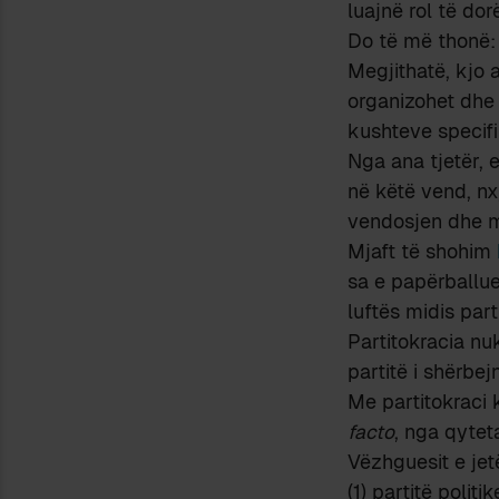
luajnë rol të dor
Do të më thonë: 
Megjithatë, kjo 
organizohet dhe t
kushteve specifi
Nga ana tjetër, 
në këtë vend, nx
vendosjen dhe mi
Mjaft të shohim
sa e papërballue
luftës midis part
Partitokracia nu
partitë i shërbe
Me partitokraci 
facto
, nga qyteta
Vëzhguesit e jetë
(1) partitë polit