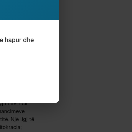
et
në këtë
n krejt të
en të varen nga
të hapur dhe
nte një nxitje
n e do të
 do të
lokale, më
 zgjidhnin në
tura nga
 tillë, i cili
inancimeve
të. Një ligj të
itokracia;