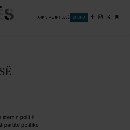
ARKIVI
MERR PJESË
DHURO
SË
istemin politik
 partitë politike