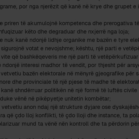
grame, por nga njerëzit që kanë në krye dhe grupet e int
tike priren të akumulojnë kompetenca dhe prerogativa të
 shfuqizuar këto dhe degraduar dhe nxjerrë nga loja;
tike nuk kanë ndonjë lidhje organike me bazën e tyre ele
 sigurojnë votat e nevojshme; kështu, një parti e vetëpë
a vite që bashkëqeveris me një parti të vetëpërkufizuar 
ë ndonjë interesi madhor të vendit, por thjesht për arsy
 vetvetiu bazën elektorale në mënyrë gjeografike për 
ore dhe provinciale të një pjese të madhe të elektorati
e kanë shndërruar politikën në një formë të luftës civile
 duke vënë në pikëpyetje unitetin kombëtar;
 vetvetiu anon ndaj një strukture dyjare ose dyskajëshe,
ra që çdo lloj konflikti, të çdo lloji dhe instance, ta po
arizuar mund ta vënë nën kontroll dhe ta përdorin për