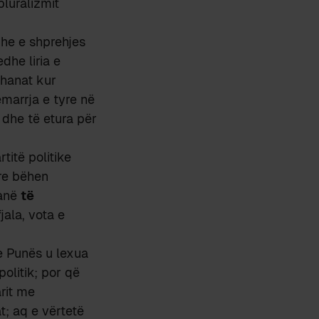
luralizmit
 dhe e shprehjes
dhe liria e
thanat kur
marrja e tyre në
 dhe të etura për
titë politike
yre bëhen
janë
të
jala, vota e
 e Punës u lexua
olitik; por që
rit me
; aq e vërtetë