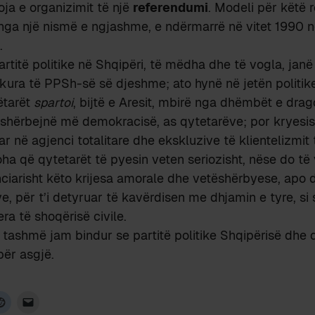
oja e organizimit të një
referendumi
. Modeli për këtë
nga një nismë e ngjashme, e ndërmarrë në vitet 1990 n
.
artitë politike në Shqipëri, të mëdha dhe të vogla, janë
ura të PPSh-së së djeshme; ato hynë në jetën politik
tëtarët
spartoi
, bijtë e Aresit, mbirë nga dhëmbët e drag
shërbejnë më demokracisë, as qytetarëve; por kryesis
r në agjenci totalitare dhe ekskluzive të klientelizmit 
ha që qytetarët të pyesin veten seriozisht, nëse do të 
ciarisht këto krijesa amorale dhe vetëshërbyese, apo d
ve, për t’i detyruar të kavërdisen me dhjamin e tyre, s
era të shoqërisë civile.
tashmë jam bindur se partitë politike Shqipërisë dhe q
për asgjë.