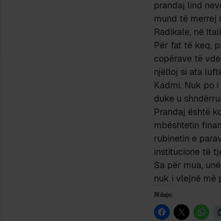
prandaj lind nev
mund të merrej 
Radikale, në Itali
Për fat të keq, p
copërave të vdek
njëlloj si ata luf
Kadmi. Nuk po i 
duke u shndërrua
Prandaj është ko
mbështetin finan
rubinetin e para
institucione të tj
Sa për mua, unë 
nuk i vlejnë më 
Ndaje: