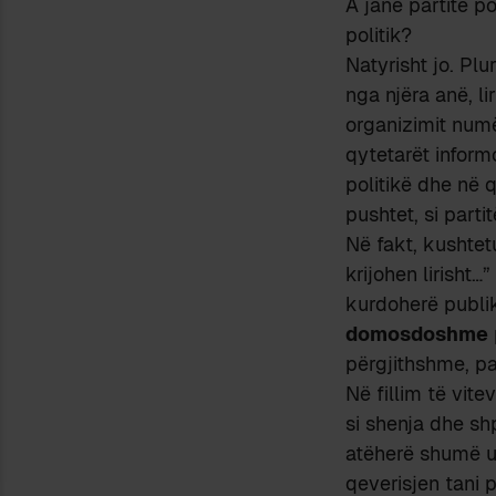
A janë partitë p
politik?
Natyrisht jo. Plu
nga njëra anë, li
organizimit numë
qytetarët inform
politikë dhe në 
pushtet, si parti
Në fakt, kushtetu
krijohen lirisht
kurdoherë publik
domosdoshme
përgjithshme, pa
Në fillim të vite
si shenja dhe sh
atëherë shumë uj
qeverisjen tani 