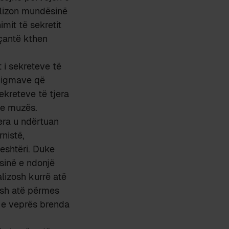
alizon mundësinë
mit të sekretit
eçantë kthen
 i sekreteve të
enigmave që
ekreteve të tjera
 e muzës.
iera u ndërtuan
nistë,
eshtëri. Duke
sinë e ndonjë
alizosh kurrë atë
esh atë përmes
n e veprës brenda