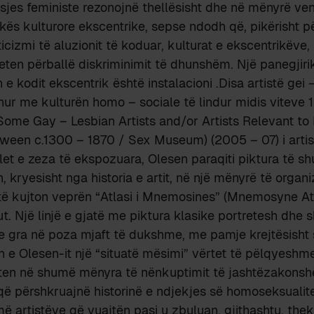
sjes feministe rezonojnë thellësisht dhe në mënyrë v
ikës kulturore ekscentrike, sepse ndodh që, pikërisht 
cizmi të aluzionit të koduar, kulturat e ekscentrikëve,
eten përballë diskriminimit të dhunshëm. Një panegjirik
in e kodit ekscentrik është instalacioni .Disa artistë gei
idhur me kulturën homo – sociale të lindur midis viteve
Some Gay – Lesbian Artists and/or Artists Relevant t
ween c.1300 – 1870 / Sex Museum) (2005 – 07) i artist
et e zeza të ekspozuara, Olesen paraqiti piktura të 
, kryesisht nga historia e artit, në një mënyrë të organi
të kujton veprën “Atlasi i Mnemosines” (Mnemosyne Atl
. Një linjë e gjatë me piktura klasike portretesh dhe 
e gra në poza mjaft të dukshme, me pamje krejtësisht 
n e Olesen-it një “situatë mësimi” vërtet të pëlqyeshme
veten në shumë mënyra të nënkuptimit të jashtëzakonsh
, që përshkruajnë historinë e ndjekjes së homoseksualite
më artistëve që vuajtën pasi u zbuluan, gjithashtu, the