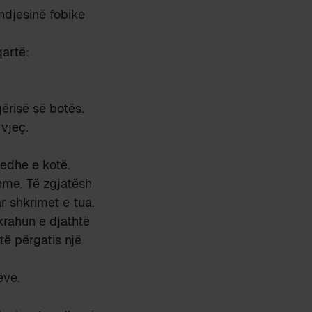
ndjesinë fobike
qartë:
ërisë së botës.
vjeç.
edhe e kotë.
shme. Të zgjatësh
r shkrimet e tua.
rahun e djathtë
të përgatis një
ëve.