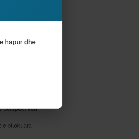
ërndajnë
 ishte rikthim në
të hapur dhe
 e ndeshim artin
të tipografuara
fi bardh e zi dhe
një të fshehte:
 ngutësisht të
re perspektivën
 e bllokuara