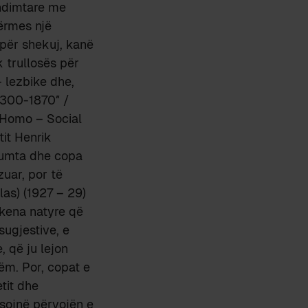
endimtare me
përmes një
 për shekuj, kanë
 trullosës për
 – lezbike dhe,
 1300-1870″ /
o Homo – Social
it Henrik
shumta dhe copa
zuar, por të
as) (1927 – 29)
skena natyre që
sugjestive, e
, që ju lejon
ëm. Por, copat e
tit dhe
ksojnë përvojën e