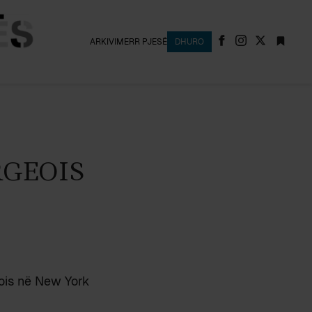
ARKIVI
MERR PJESË
DHURO
GEOIS
ois në New York