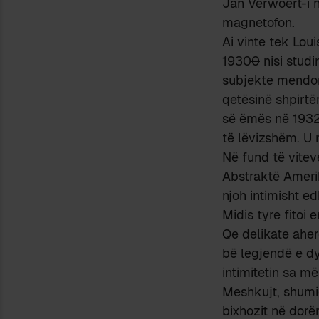
Jan Verwoert-i n
magnetofon.
Ai vinte tek Loui
1930
0
nisi stud
subjekte mendore
qetësinë shpirtë
së ëmës në 1932 e
të lëvizshëm. U n
Në fund të vitev
Abstraktë Ameri
njoh intimisht e
Midis tyre fitoi
Qe delikate aher
bë legjendë e dyf
intimitetin sa m
Meshkujt, shumic
bixhozit në dorë