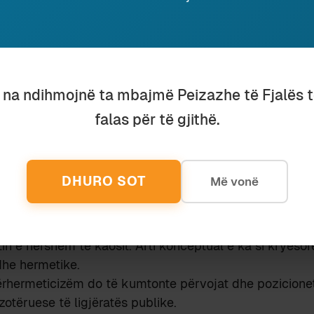
 Merimangat mirëkuptohen se zhdukin mizat. Mizat shp
tu janë jetike dhe të domosdoshme”.
thurje. A është arti merimangë? Metafora e merimangës
 biokimia e helmit dhe zanafillë e shfarosjes.
u na ndihmojnë ta mbajmë Peizazhe të Fjalës 
mallkuar se një merimangë?
hte nervoz.
falas për të gjithë.
ime të rrezikshme.
ceptual mbase ka dështuar. Mbase nuk ka dështuar. Sot
ë art të shenjave të koduara: mesazhe brenda kodeve 
DHURO SOT
Më vonë
heme letre, ose gjeste enigmatike të fiksuara në fotogra
etash të prishura. Në zemër të kodit ndjejmë praninë e 
mënyrë të menduari dhe të bërjes së gjërave, që duken
tin e hershëm të kaosit. Arti konceptual e ka si kryeso
dhe hermetike.
rhermeticizëm do të kumtonte përvojat dhe pozicionet
otëruese të ligjëratës publike.