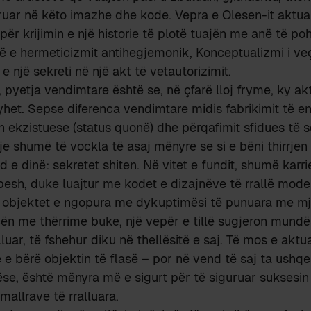
ruar në këto imazhe dhe kode. Vepra e Olesen-it aktu
r krijimin e një historie të plotë tuajën me anë të pohi
ormë e hermeticizmit antihegjemonik, Konceptualizmi i v
 e një sekreti në një akt të vetautorizimit.
 pyetja vendimtare është se, në çfarë lloj fryme, ky akt
yhet. Sepse diferenca vendimtare midis fabrikimit të 
 ekzistuese (status quonë) dhe përqafimit sfidues të s
e shumë të vockla të asaj mënyre se si e bëni thirrjen
 e dinë: sekretet shiten. Në vitet e fundit, shumë karr
esh, duke luajtur me kodet e dizajnëve të rrallë moder
objektet e ngopura me dykuptimësi të punuara me mj
ën me thërrime buke, një vepër e tillë sugjeron mundë
lluar, të fshehur diku në thellësitë e saj. Të mos e aktu
 e bërë objektin të flasë – por në vend të saj ta ushq
se, është mënyra më e sigurt për të siguruar suksesi
mallrave të rralluara.