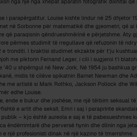
xori nga një nga xhepat aparatin fotografik dixhital që 
se i parapërgatitur. Louise kishte lindur në 25 dhjetor 1
imet në Sorbonne për matematikë dhe gjeometri, që ai 
 që paraqisnin qëndrueshmërinë e përjetshme. Aty gjet
rore përmes studimit të rregullave që refuzonin të ndr
 tronditi. I braktisi studimet ekzakte për t’ju kushtuar 
joh me piktorin Fernand Leger, i cili i sugjeroi t’i blato
e ’40 u shpërngul në New Jork. Në 1954 ju bashkua gru
kanë, midis të cilëve spikatnin Barnet Newman dhe Ad
dhe me artistë si Mark Rothko, Jackson Pollock dhe Wi
 emër edhe Louise.
e, ende e bukur dhe joshëse, me një tërbim seksual t
ishtë e artit dhe seksit. Emri i saj i paraprinte skanda
ë publik – kjo është aureola e saj e të pabesueshmes k
a ëndërrimtarë dhe perversë hynin dhe dilnin nga jeta e
n e një profesionisti dinak në një kazino të tmerrshme.