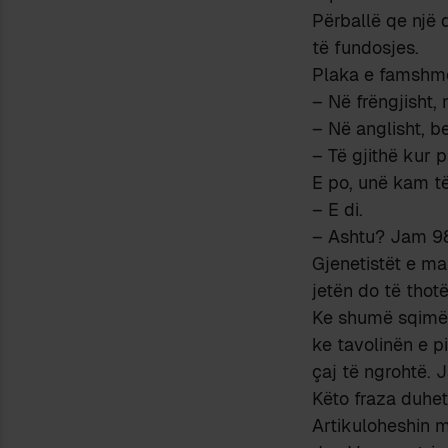
Përballë qe një 
të fundosjes.
Plaka e famshme 
– Në frëngjisht,
– Në anglisht, be
– Të gjithë kur 
E po, unë kam të
– E di.
– Ashtu? Jam 98
Gjenetistët e ma
jetën do të thot
Ke shumë sqimë,
ke tavolinën e p
çaj të ngrohtë.
Këto fraza duhet
Artikuloheshin m