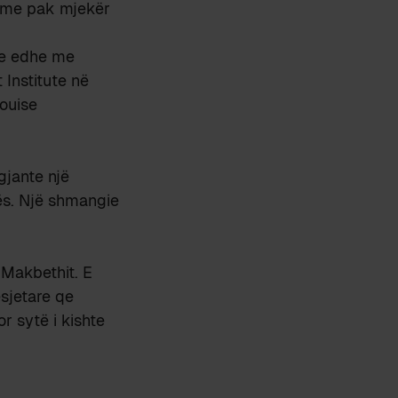
, me pak mjekër
te edhe me
 Institute në
ouise
gjante një
sës. Një shmangie
 Makbethit. E
sjetare qe
r sytë i kishte