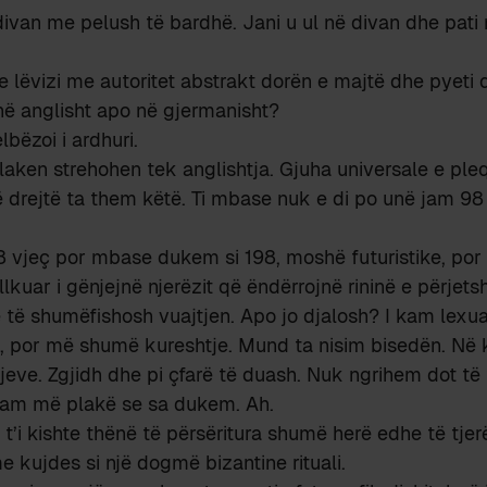
divan me pelush të bardhë. Jani u ul në divan dhe pati 
lëvizi me autoritet abstrakt dorën e majtë dhe pyeti 
 në anglisht apo në gjermanisht?
lbëzoi i ardhuri.
plaken strehohen tek anglishtja. Gjuha universale e pleq
 drejtë ta them këtë. Ti mbase nuk e di po unë jam 98 
 vjeç por mbase dukem si 198, moshë futuristike, por 
llkuar i gënjejnë njerëzit që ëndërrojnë rininë e përjet
ë të shumëfishosh vuajtjen. Apo jo djalosh? I kam lexua
 por më shumë kureshtje. Mund ta nisim bisedën. Në k
ijeve. Zgjidh dhe pi çfarë të duash. Nuk ngrihem dot të 
 Jam më plakë se sa dukem. Ah.
 t’i kishte thënë të përsëritura shumë herë edhe të tjer
e kujdes si një dogmë bizantine rituali.