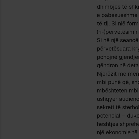
dhimbjes të shk
e pabesueshme pë
të tij. Si nië f
(ri-)përvetësimin
Si në një seancë,
përvetësuara kr
pohojnë gjendjen
qëndron në detaj
Njerëzit me mend
mbi punë që, shp
mbështeten mbi 
ushqyer audienc
sekreti të stërho
potencial – duke
heshtjes shprehë
një ekonomie të 