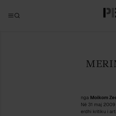
Search
for:
MERI
nga
Moikom Ze
Në 31 maj 2009 
erdhi kritiku i a