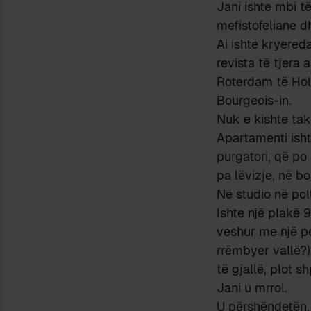
Jani ishte mbi 
mefistofeliane d
Ai ishte kryere
revista të tjera 
Roterdam të Hola
Bourgeois-in.
Nuk e kishte tak
Apartamenti ishte
purgatori, që po
pa lëvizje, në bo
Në studio në pol
Ishte një plakë 9
veshur me një p
rrëmbyer vallë?).
të gjallë, plot s
Jani u mrrol.
U përshëndetën.