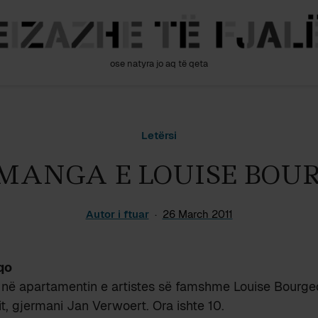
ose natyra jo aq të qeta
Letërsi
MANGA E LOUISE BOUR
Autor i ftuar
26 March 2011
qo
në apartamentin e artistes së famshme Louise Bourge
rtit, gjermani Jan Verwoert. Ora ishte 10.