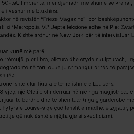
të 50-tat. I mprehtë, mendjemadh më shumë se krenar
he i veshur me bluxhins.
daktor në revistën “Frieze Magazine”, por bashkëpunon
arti si “Metropolis M.” Jepte leksione edhe në Piet Zwart
ndës. Kishte ardhur në New Jork për të intervistuar L
uar kurrë më parë.
 rrëmujë, plot libra, piktura dhe etyde skulpturash, i n
 degradonte në ferr, duke ju shmangur dritës së paraj
shllëk.
tronë ishte ulur figura e lemerishme e Louise-s.
8 vjeç, një Ofeli e shndërruar në një nga magjistricat e
enjuar të bardhë dhe të shëmtuar (nga ç’garderobë me
 Fytyra e Louise-s qe çuditërisht e madhe, e zgjatur, po
hpotitje që nuk është e njëjta gjë si skepticizmi.