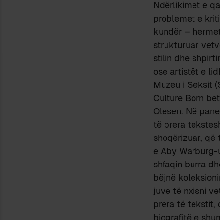
Ndërlikimet e qa
problemet e krit
kundër – hermeti
strukturuar vetv
stilin dhe shpirt
ose artistët e l
Muzeu i Seksit (
Culture Born bet
Olesen. Në panel
të prera tekstesh
shoqërizuar, që 
e Aby Warburg-ut
shfaqin burra dh
bëjnë koleksioni
juve të nxisni 
prera të tekstit
biografitë e shu