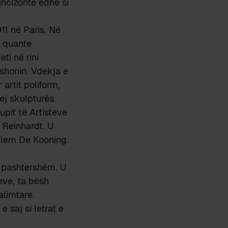
incizonte edhe si
911 në Paris. Në
i quante
i në rini
yshonin. Vdekja e
artit poliform,
hej skulpturës.
pit të Artisteve
 Reinhardt. U
llem De Kooning.
ë pashtershëm. U
leve, ta bësh
alimtare.
 saj si letrat e