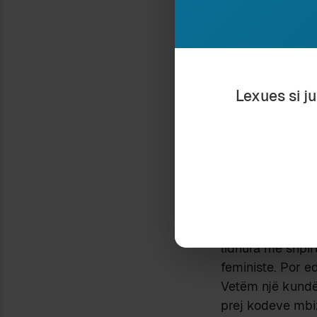
tepër e zgjuar.
infeksione. Kësh
Edhe arti është 
primitivitet, tek
Lexues si j
A ka gjë më të 
Jan Verwoert is
Ai foli plot alud
Tha se arti kon
konceptual si nj
në fletë të verd
shirita videokas
çelësin për një 
lidhura me shpir
feministe. Por e
Vetëm një kundë
prej kodeve mbiz