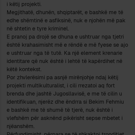
i këtij projekti.
Megjithatë, dhunën, shqiptarët, e bashkë me të
edhe shëmtinë e asfiksinë, nuk e njohën më pak
në shtetin e tyre kriminel.
E pranoj pa drojë se dhuna e ushtruar nga tjetri
është krahasimisht më e rëndë e më fyese se ajo
e ushtruar nga të tutë. Ka një element krenarie
identitare që nuk është i lehtë të kapërdihet në
këtë kontekst.
Por zhvlerësimi pa asnjë mirënjohje ndaj këtij
projekti multikulturalist, i cili rrezatoi aq fort
brenda dhe jashtë Jugosllavisë, e me të cilin u
identifikuan, njerëz dhe ëndrra si Bekim Fehmiu
e bashkë me të shumë të tjerë, nuk është i
vlefshëm për asknënd pikërisht sepse mbetet i
njëanshëm.
Përfundimisht, përpara se të shkaktoj tronditjet