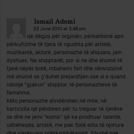
Ismail Ademi
22 June 2010 at 3:48 pm
Sa herë që dëgjoj për orgjinën, përkatësinë apo
përkufizime të tjera të ngushta për artistë,
muzikantë, aktorë, personazhe të shquara, jam
dyshues. Ne shqiptarët, por si ne dhe shumë të
tjerë nëpër botë, mbahemi fort dhe nënvizojmë
më shumë se ç’duhet prejardhjen ose si e quand
ndonjë “gjakun” shqiptar të personazheve të
famshme.
Këto personazhe shndërohen në mite, në
kartvizita që përdoren për tu treguar të tjerëve
se dhe ne jemi “komb” që ka prodhuar talente,
udhëheqës, artistë, me pak fjalë elita të njohura
dhe vlerësuara ndërkombëtarisht. Shumë pak