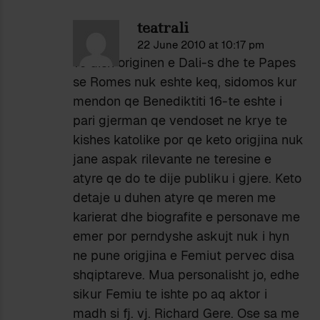
teatrali
22 June 2010 at 10:17 pm
Te dish originen e Dali-s dhe te Papes
se Romes nuk eshte keq, sidomos kur
mendon qe Benediktiti 16-te eshte i
pari gjerman qe vendoset ne krye te
kishes katolike por qe keto origjina nuk
jane aspak rilevante ne teresine e
atyre qe do te dije publiku i gjere. Keto
detaje u duhen atyre qe meren me
karierat dhe biografite e personave me
emer por perndyshe askujt nuk i hyn
ne pune origjina e Femiut pervec disa
shqiptareve. Mua personalisht jo, edhe
sikur Femiu te ishte po aq aktor i
madh si fj. vj. Richard Gere. Ose sa me