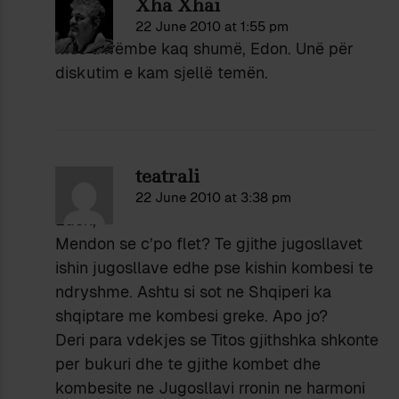
Xha Xhai
22 June 2010 at 1:55 pm
Mos u rrëmbe kaq shumë, Edon. Unë për
diskutim e kam sjellë temën.
teatrali
22 June 2010 at 3:38 pm
Edon,
Mendon se c’po flet? Te gjithe jugosllavet
ishin jugosllave edhe pse kishin kombesi te
ndryshme. Ashtu si sot ne Shqiperi ka
shqiptare me kombesi greke. Apo jo?
Deri para vdekjes se Titos gjithshka shkonte
per bukuri dhe te gjithe kombet dhe
kombesite ne Jugosllavi rronin ne harmoni