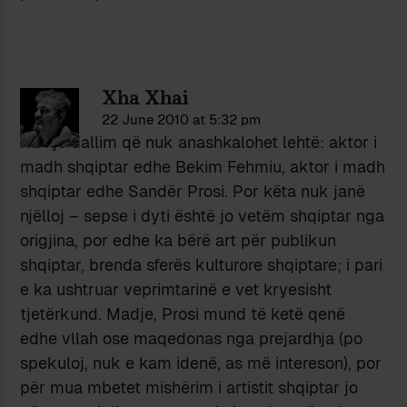
Xha Xhai
22 June 2010 at 5:32 pm
Ka një dallim që nuk anashkalohet lehtë: aktor i
madh shqiptar edhe Bekim Fehmiu, aktor i madh
shqiptar edhe Sandër Prosi. Por këta nuk janë
njëlloj – sepse i dyti është jo vetëm shqiptar nga
origjina, por edhe ka bërë art për publikun
shqiptar, brenda sferës kulturore shqiptare; i pari
e ka ushtruar veprimtarinë e vet kryesisht
tjetërkund. Madje, Prosi mund të ketë qenë
edhe vllah ose maqedonas nga prejardhja (po
spekuloj, nuk e kam idenë, as më intereson), por
për mua mbetet mishërim i artistit shqiptar jo