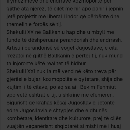
frymëzimeve dhe endrrave kozmopolite për
gjithë ata njerëz, të cilët me hir apo pahir i jepnin
jetë projektit më liberal Lindor që përbënte dhe
themelin e forcës së tij.
Shekulli XX në Ballkan u hap dhe u mbyll me
funde të dëshpëruara perandorish dhe endrrash.
Artisti i perandorisë së vogël Jugosllave, e cila
rrezatoi në gjithë Ballkanin e përtej tij, nuk mund
ta injoronte këtë realitet të hidhur.
Shekulli XXI nuk la më vend në këto treva për
gjërësi e bujari kozmopolite e qytetare, shija dhe
kujtimi i të cilave, po aq sa ai i Bekim Fehmiut
apo vetë eshtrat e tij, u shkrinë me efemeren.
Sigurisht që krahas kësaj Jugosllavie, jetonte
edhe Jugosllavia e shtypjes dhe e dhunës
kombëtare, identitare dhe kulturore, prej të cilës
vuajtën veçanërisht shqiptarët si mishi më i huaj