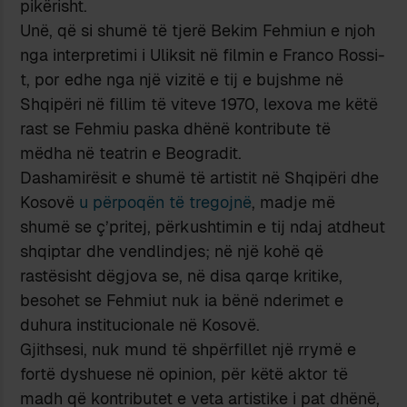
pikërisht.
Unë, që si shumë të tjerë Bekim Fehmiun e njoh
nga interpretimi i Uliksit në filmin e Franco Rossi-
t, por edhe nga një vizitë e tij e bujshme në
Shqipëri në fillim të viteve 1970, lexova me këtë
rast se Fehmiu paska dhënë kontribute të
mëdha në teatrin e Beogradit.
Dashamirësit e shumë të artistit në Shqipëri dhe
Kosovë
u përpoqën të tregojnë
, madje më
shumë se ç’pritej, përkushtimin e tij ndaj atdheut
shqiptar dhe vendlindjes; në një kohë që
rastësisht dëgjova se, në disa qarqe kritike,
besohet se Fehmiut nuk ia bënë nderimet e
duhura institucionale në Kosovë.
Gjithsesi, nuk mund të shpërfillet një rrymë e
fortë dyshuese në opinion, për këtë aktor të
madh që kontributet e veta artistike i pat dhënë,