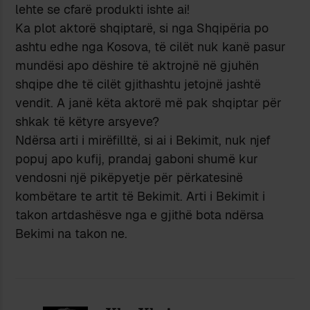
lehte se cfarë produkti ishte ai!
Ka plot aktorë shqiptarë, si nga Shqipëria po
ashtu edhe nga Kosova, të cilët nuk kanë pasur
mundësi apo dëshire të aktrojnë në gjuhën
shqipe dhe të cilët gjithashtu jetojnë jashtë
vendit. A janë këta aktorë më pak shqiptar për
shkak të këtyre arsyeve?
Ndërsa arti i mirëfilltë, si ai i Bekimit, nuk njef
popuj apo kufij, prandaj gaboni shumë kur
vendosni një pikëpyetje për përkatesinë
kombëtare te artit të Bekimit. Arti i Bekimit i
takon artdashësve nga e gjithë bota ndërsa
Bekimi na takon ne.