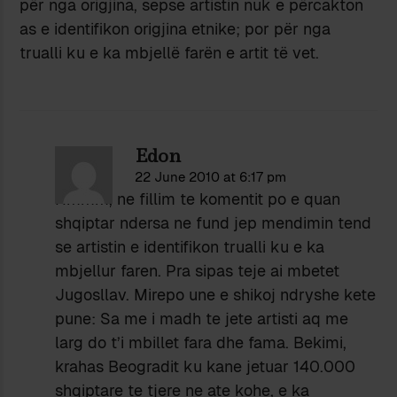
për nga origjina, sepse artistin nuk e përcakton
as e identifikon origjina etnike; por për nga
trualli ku e ka mbjellë farën e artit të vet.
Edon
22 June 2010 at 6:17 pm
Hmmm, ne fillim te komentit po e quan
shqiptar ndersa ne fund jep mendimin tend
se artistin e identifikon trualli ku e ka
mbjellur faren. Pra sipas teje ai mbetet
Jugosllav. Mirepo une e shikoj ndryshe kete
pune: Sa me i madh te jete artisti aq me
larg do t’i mbillet fara dhe fama. Bekimi,
krahas Beogradit ku kane jetuar 140.000
shqiptare te tjere ne ate kohe, e ka