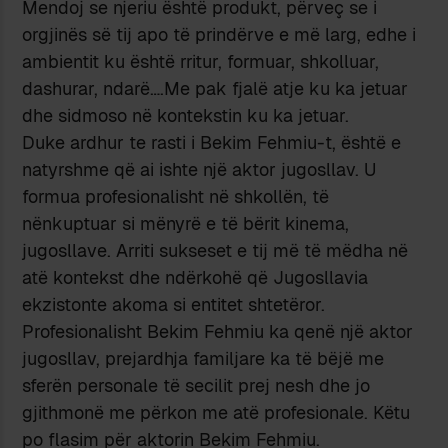
Mendoj se njeriu është produkt, përveç se i
orgjinës së tij apo të prindërve e më larg, edhe i
ambientit ku është rritur, formuar, shkolluar,
dashurar, ndarë….Me pak fjalë atje ku ka jetuar
dhe sidmoso në kontekstin ku ka jetuar.
Duke ardhur te rasti i Bekim Fehmiu-t, është e
natyrshme që ai ishte një aktor jugosllav. U
formua profesionalisht në shkollën, të
nënkuptuar si mënyrë e të bërit kinema,
jugosllave. Arriti sukseset e tij më të mëdha në
atë kontekst dhe ndërkohë që Jugosllavia
ekzistonte akoma si entitet shtetëror.
Profesionalisht Bekim Fehmiu ka qenë një aktor
jugosllav, prejardhja familjare ka të bëjë me
sferën personale të secilit prej nesh dhe jo
gjithmonë me përkon me atë profesionale. Këtu
po flasim për aktorin Bekim Fehmiu.