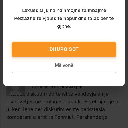
Lexues si ju na ndihmojnë ta mbajmë
Edon
Peizazhe të Fjalës të hapur dhe falas për të
22 June 2010 at 4:03 pm
gjithë.
http://www.gazetaexpress.com/web/i
ndex.php/artikujt/lexo/33041/C6/C20
/
DHURO SOT
Më vonë
Edon
22 June 2010 at 2:40 pm
Xhaxha, diskutim do te ishte vendosja e nje
pikepyetjes ne titullin e artikullit. E vetmja gje qe
ju keni lene per diskutim eshte perkatesia
kombetare e artit te Fehmiut. Pershendetje