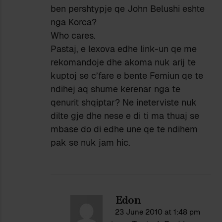
ben pershtypje qe John Belushi eshte
nga Korca?
Who cares.
Pastaj, e lexova edhe link-un qe me
rekomandoje dhe akoma nuk arij te
kuptoj se c’fare e bente Femiun qe te
ndihej aq shume kerenar nga te
qenurit shqiptar? Ne ineterviste nuk
dilte gje dhe nese e di ti ma thuaj se
mbase do di edhe une qe te ndihem
pak se nuk jam hic.
Edon
23 June 2010 at 1:48 pm