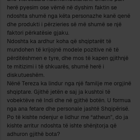
herë pyesim ose vëmë në dyshim faktin se
ndoshta shumë nga këta personazhe kanë qenë
dhe produkti i përzieries së më shumë se një
faktori përkatësie gjaku.
Ndoshta ka ardhur koha që shqiptarët të
mundohen të krijojnë modele pozitive në të
përditëshmen e tyre, dhe mos të kapen gjithnjë
te mitizimi i të shkuarës, shumë herë i
diskutueshëm.
Nënë Tereza ka lindur nga një familje me orgjinë
shqiptare. Gjithë jetën e saj ja kushtoi të
vobektëve në Indi dhe në gjithë botën. U formua
nga ana fetare dhe personale jashtë Shqipërisë.
Po të kishte ndenjur e lidhur me “atheun”, do ja
kishte arritur ndoshta të ishte shënjtorja që
adhuron gjithë bota?