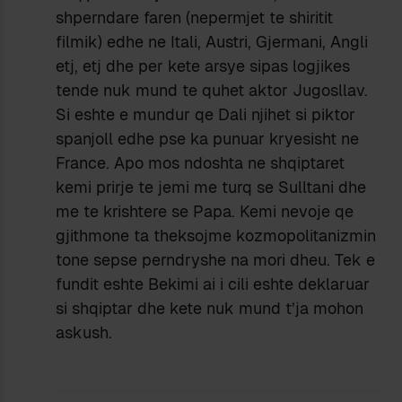
shperndare faren (nepermjet te shiritit
filmik) edhe ne Itali, Austri, Gjermani, Angli
etj, etj dhe per kete arsye sipas logjikes
tende nuk mund te quhet aktor Jugosllav.
Si eshte e mundur qe Dali njihet si piktor
spanjoll edhe pse ka punuar kryesisht ne
France. Apo mos ndoshta ne shqiptaret
kemi prirje te jemi me turq se Sulltani dhe
me te krishtere se Papa. Kemi nevoje qe
gjithmone ta theksojme kozmopolitanizmin
tone sepse perndryshe na mori dheu. Tek e
fundit eshte Bekimi ai i cili eshte deklaruar
si shqiptar dhe kete nuk mund t’ja mohon
askush.