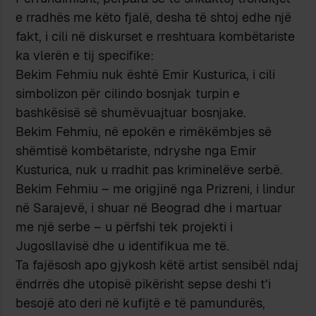
e rradhës me këto fjalë, desha të shtoj edhe një
fakt, i cili në diskurset e rreshtuara kombëtariste
ka vlerën e tij specifike:
Bekim Fehmiu nuk është Emir Kusturica, i cili
simbolizon për cilindo bosnjak turpin e
bashkësisë së shumëvuajtuar bosnjake.
Bekim Fehmiu, në epokën e rimëkëmbjes së
shëmtisë kombëtariste, ndryshe nga Emir
Kusturica, nuk u rradhit pas kriminelëve serbë.
Bekim Fehmiu – me origjinë nga Prizreni, i lindur
në Sarajevë, i shuar në Beograd dhe i martuar
me një serbe – u përfshi tek projekti i
Jugosllavisë dhe u identifikua me të.
Ta fajësosh apo gjykosh këtë artist sensibël ndaj
ëndrrës dhe utopisë pikërisht sepse deshi t’i
besojë ato deri në kufijtë e të pamundurës,