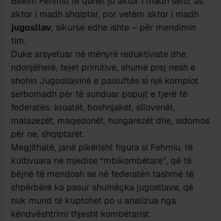
Bekim Fehmiu të quhet jo aktor i madh serb, as
aktor i madh shqiptar, por vetëm aktor i madh
jugosllav
, sikurse edhe ishte – për mendimin
tim.
Duke arsyetuar në mënyrë reduktiviste dhe,
ndonjëherë, tejet primitive, shumë prej nesh e
shohin Jugosllavinë e pasluftës si një komplot
serbomadh për të sunduar popujt e tjerë të
federatës: kroatët, boshnjakët, sllovenët,
malazezët, maqedonët, hungarezët dhe, sidomos
për ne, shqiptarët.
Megjithatë, janë pikërisht figura si Fehmiu, të
kultivuara në mjedise “mbikombëtare”, që të
bëjnë të mendosh se në federatën tashmë të
shpërbërë ka pasur shumëçka jugosllave, që
nuk mund të kuptohet po u analizua nga
këndvështrimi thjesht kombëtarist.