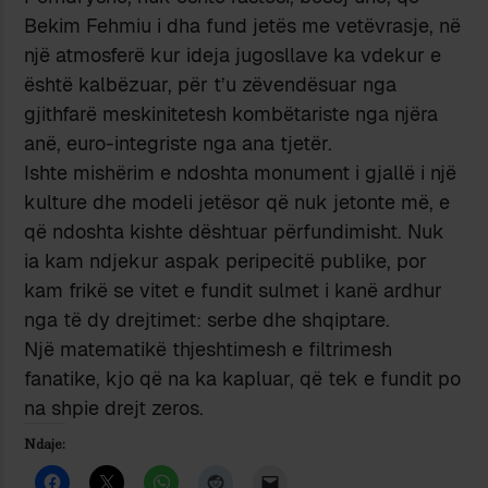
Bekim Fehmiu i dha fund jetës me vetëvrasje, në
një atmosferë kur ideja jugosllave ka vdekur e
është kalbëzuar, për t’u zëvendësuar nga
gjithfarë meskinitetesh kombëtariste nga njëra
anë, euro-integriste nga ana tjetër.
Ishte mishërim e ndoshta monument i gjallë i një
kulture dhe modeli jetësor që nuk jetonte më, e
që ndoshta kishte dështuar përfundimisht. Nuk
ia kam ndjekur aspak peripecitë publike, por
kam frikë se vitet e fundit sulmet i kanë ardhur
nga të dy drejtimet: serbe dhe shqiptare.
Një matematikë thjeshtimesh e filtrimesh
fanatike, kjo që na ka kapluar, që tek e fundit po
na shpie drejt zeros.
Ndaje: