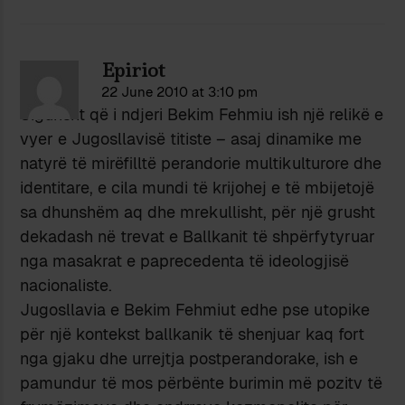
Epiriot
22 June 2010 at 3:10 pm
Sigurisht që i ndjeri Bekim Fehmiu ish një relikë e
vyer e Jugosllavisë titiste – asaj dinamike me
natyrë të mirëfilltë perandorie multikulturore dhe
identitare, e cila mundi të krijohej e të mbijetojë
sa dhunshëm aq dhe mrekullisht, për një grusht
dekadash në trevat e Ballkanit të shpërfytyruar
nga masakrat e paprecedenta të ideologjisë
nacionaliste.
Jugosllavia e Bekim Fehmiut edhe pse utopike
për një kontekst ballkanik të shenjuar kaq fort
nga gjaku dhe urrejtja postperandorake, ish e
pamundur të mos përbënte burimin më pozitv të