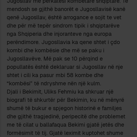
Jugosllav me përkatësi kombëtare shqiptare. Të
mendosh se gjithë banorët e Jugosllavisë kanë
qenë Jugosllav, është arrogance e sojit te vet
dhe për më tepër sindrom tipik i shqiptarëve
nga Shqiperia dhe injoranteve nga europa
perëndimore. Jugosllavia ka qene shtet i çdo
kombi dhe kombësie dhe më se paku i
Jugosllavëve. Më pak se 10 përqind e
popullatës është deklaruar si Jugosllav në nje
shtet i cili ka pasur mbi 58 kombe dhe
“kombësi” të ndryshme nën një kulm.
Djali i Bekimit, Uliks Fehmiu ka shkruar një
biografi të shkurtër për Bekimin, ku në mënyrë
shumë të bukur e spjegon historinë e familjes
dhe gjithë tragjedinë, peripecitë dhe problemet
me të cilat u ballafaqua Bekimi gjatë jetës dhe
formësimit të tij. Gjatë leximit kuptohet shume