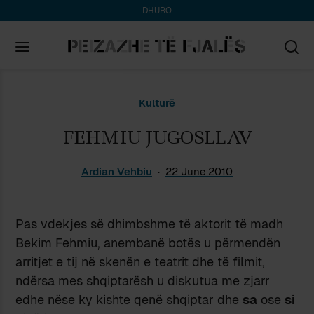
DHURO
Search
Kulturë
for:
FEHMIU JUGOSLLAV
Ardian Vehbiu
22 June 2010
Pas vdekjes së dhimbshme të aktorit të madh
Bekim Fehmiu, anembanë botës u përmendën
arritjet e tij në skenën e teatrit dhe të filmit,
ndërsa mes shqiptarësh u diskutua me zjarr
edhe nëse ky kishte qenë shqiptar dhe
sa
ose
si