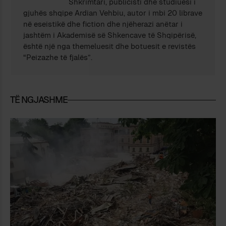
Shkrimtari, publicisti dhe studiuesi i
gjuhës shqipe Ardian Vehbiu, autor i mbi 20 librave
në eseistikë dhe fiction dhe njëherazi anëtar i
jashtëm i Akademisë së Shkencave të Shqipërisë,
është një nga themeluesit dhe botuesit e revistës
“Peizazhe të fjalës”.
TË NGJASHME