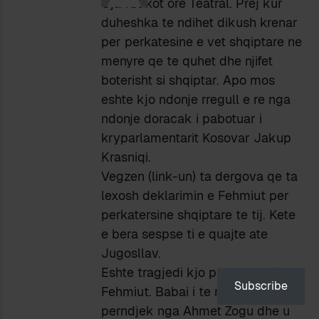
Cja fut kot ore Teatral. Prej kur
duheshka te ndihet dikush krenar
per perkatesine e vet shqiptare ne
menyre qe te quhet dhe njifet
boterisht si shqiptar. Apo mos
eshte kjo ndonje rregull e re nga
ndonje doracak i pabotuar i
kryparlamentarit Kosovar Jakup
Krasniqi.
Vegzen (link-un) ta dergova qe ta
lexosh deklarimin e Fehmiut per
perkatersine shqiptare te tij. Kete
e bera sespse ti e quajte ate
Jugosllav.
Eshte tragjedi kjo puna e Bekim
Subscribe
Fehmiut. Babai i te ndjerit u
perndjek nga Ahmet Zogu dhe u