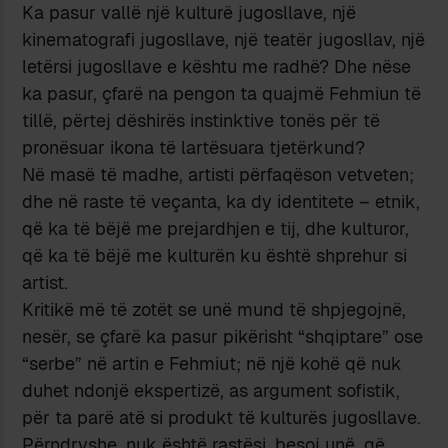
Ka pasur vallë një kulturë jugosllave, një
kinematografi jugosllave, një teatër jugosllav, një
letërsi jugosllave e kështu me radhë? Dhe nëse
ka pasur, çfarë na pengon ta quajmë Fehmiun të
tillë, përtej dëshirës instinktive tonës për të
pronësuar ikona të lartësuara tjetërkund?
Në masë të madhe, artisti përfaqëson vetveten;
dhe në raste të veçanta, ka dy identitete – etnik,
që ka të bëjë me prejardhjen e tij, dhe kulturor,
që ka të bëjë me kulturën ku është shprehur si
artist.
Kritikë më të zotët se unë mund të shpjegojnë,
nesër, se çfarë ka pasur pikërisht “shqiptare” ose
“serbe” në artin e Fehmiut; në një kohë që nuk
duhet ndonjë ekspertizë, as argument sofistik,
për ta parë atë si produkt të kulturës jugosllave.
Përndryshe, nuk është rastësi, besoj unë, që