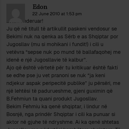
Edon
22 June 2010 at 1:53 pm
Zotëri i nderuar!
Ju që në titull të artikullit paskeni vendosur se
Bekimi nuk na qenka as Sërb e as Shqiptar por
Jugosllav (mu si mohikani i fundit!) i cili u
vetëvra “sepse nuk po mund të ballafaqohej me
idenë e një Jugosllavie të kalbur”.
Ajo që është vërtetë për tu kritikuar është fakti
se edhe pse ju vet pranoni se nuk “ja keni
ndjekur aspak peripecitë publike” ju përsëri, me
një lehtësi të padurueshme, gjeni guximin që
B.Fehmiun ta quani produkt Jugosllav.
Bekim Fehmiu ka qenë shqiptar, i lindur në
Bosnjë, nga prindër Shqiptar i cili ka punuar si
aktor në gjuhe të ndryshme. Ai ka qenë shtetas