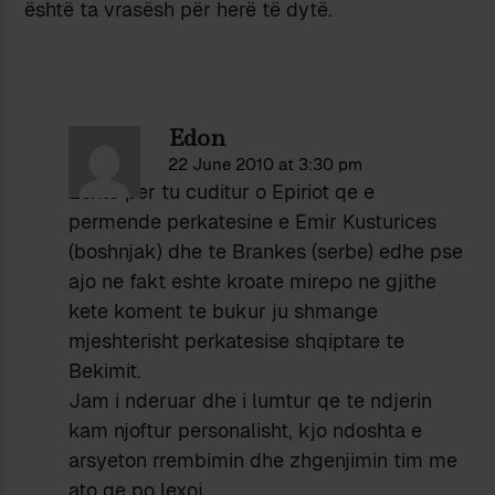
është ta vrasësh për herë të dytë.
Edon
22 June 2010 at 3:30 pm
Eshte per tu cuditur o Epiriot qe e
permende perkatesine e Emir Kusturices
(boshnjak) dhe te Brankes (serbe) edhe pse
ajo ne fakt eshte kroate mirepo ne gjithe
kete koment te bukur ju shmange
mjeshterisht perkatesise shqiptare te
Bekimit.
Jam i nderuar dhe i lumtur qe te ndjerin
kam njoftur personalisht, kjo ndoshta e
arsyeton rrembimin dhe zhgenjimin tim me
ato qe po lexoj.