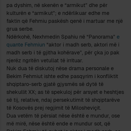
pa dyshim, në skenën e “armikut” dhe për
kulturën e “armikut”; e ndërlikuar edhe me
faktin që Fehmiu paskësh qenë i martuar me një
grua serbe.
Ndërkohë, Nexhmedin Spahiu në “Panorama”
e
quante Fehmiun
“aktor i madh serb, aktori më i
madh serb i të gjitha kohërave”, për çka jo pak
njerëz ngritën vetullat të irrituar.
Nuk dua të diskutoj nëse drama personale e
Bekim Fehmiut ishte edhe pasqyrim i konfliktit
shqiptaro-serb gjatë gjysmës së dytë të
shekullit XX; as të spekuloj për arsyet e heshtjes
së tij, relative, ndaj persekutimit të shqiptarëve
të Kosovës prej regjimit të Milosheviçit.
Dua vetëm të përsiat nëse është e mundur, ose
më mirë, nëse është ende e mundur sot, që