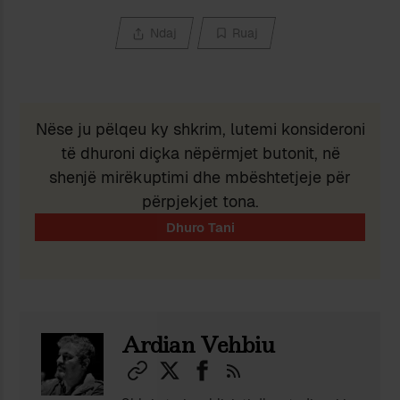
Ndaj
Ruaj
Nëse ju pëlqeu ky shkrim, lutemi konsideroni
të dhuroni diçka nëpërmjet butonit, në
shenjë mirëkuptimi dhe mbështetjeje për
përpjekjet tona.
Ardian Vehbiu