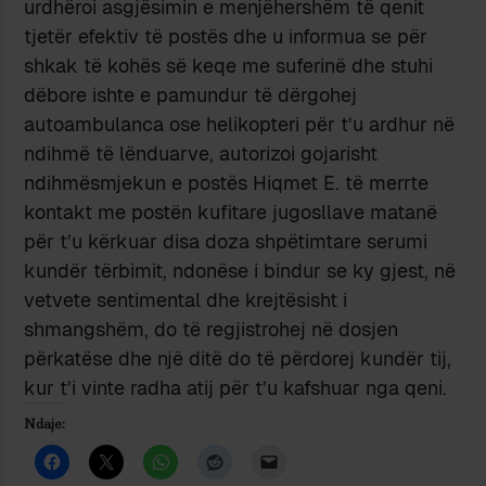
urdhëroi asgjësimin e menjëhershëm të qenit
tjetër efektiv të postës dhe u informua se për
shkak të kohës së keqe me suferinë dhe stuhi
dëbore ishte e pamundur të dërgohej
autoambulanca ose helikopteri për t’u ardhur në
ndihmë të lënduarve, autorizoi gojarisht
ndihmësmjekun e postës Hiqmet E. të merrte
kontakt me postën kufitare jugosllave matanë
për t’u kërkuar disa doza shpëtimtare serumi
kundër tërbimit, ndonëse i bindur se ky gjest, në
vetvete sentimental dhe krejtësisht i
shmangshëm, do të regjistrohej në dosjen
përkatëse dhe një ditë do të përdorej kundër tij,
kur t’i vinte radha atij për t’u kafshuar nga qeni.
Ndaje: