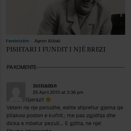
Feminizëm
Agron Alibali
PISHTARI I FUNDIT I NJË BREZI
PA KOMENTE
noname
25 April 2010 at 3:36 pm
I madh, Gjerazi!
Vetem ne nje periudhe, eshte shprehur gjema qe
pllakosi posten e kufirit.; me pas zgjidhja dhe
dicka e mbetur pezull…. E gjitha, ne nje!