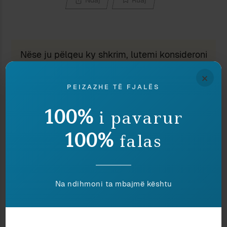
Nëse ju pëlqeu ky shkrim, lutemi konsideroni
të dhuroni diçka nëpërmjet butonit, në
×
shenjë mirëkuptimi dhe mbështetjeje për
PEIZAZHE TË FJALËS
përpjekjet tona.
100%
i pavarur
100%
falas
Maks Gjerazi
Na ndihmoni ta mbajmë kështu