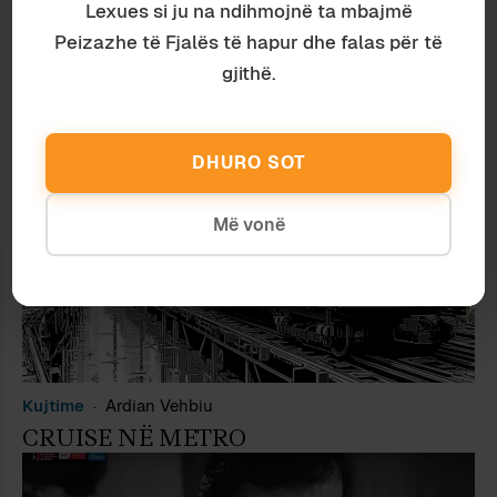
Lexues si ju na ndihmojnë ta mbajmë
TË NGJASHME
Peizazhe të Fjalës të hapur dhe falas për të
gjithë.
DHURO SOT
Më vonë
Kujtime
Ardian Vehbiu
CRUISE NË METRO