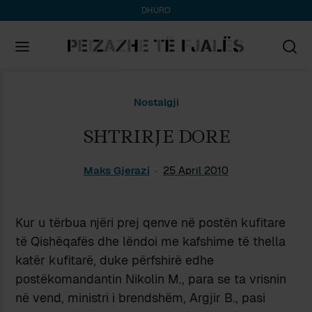
DHURO
Search
Nostalgji
for:
SHTRIRJE DORE
Maks Gjerazi
25 April 2010
Kur u tërbua njëri prej qenve në postën kufitare
të Qishëqafës dhe lëndoi me kafshime të thella
katër kufitarë, duke përfshirë edhe
postëkomandantin Nikolin M., para se ta vrisnin
në vend, ministri i brendshëm, Argjir B., pasi