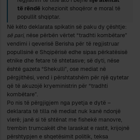
të rëndë
kohezionit shoqëror e moral të
popullit shqiptar.
Në këto deklarata spikatin së paku dy çështje:
së pari
, nëse përbën vërtet “tradhti kombëtare”
vendimi i qeverisë Berisha për të regjistruar
popullsinë e Shqipërisë edhe sipas përkatësisë
etnike dhe fetare të shtetasve; së dyti, nëse
është gazeta “Shekulli”, ose mediat në
përgjithësi, vend i përshtatshëm për një qytetar
që të akuzojë kryeministrin për “tradhti
kombëtare”.
Po nis të përgjigjem nga pyetja e dytë –
deklarata të tilla në mediat nuk kanë ndonjë
vlerë; janë si të shtënat me fishekë manovre,
trembin trumcakët dhe laraskat e rastit, krijojnë
përshtypjen e shqetësimit politik, teksa