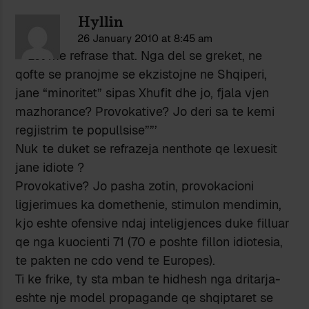
Hyllin
26 January 2010 at 8:45 am
””’Let me refrase that. Nga del se greket, ne
qofte se pranojme se ekzistojne ne Shqiperi,
jane “minoritet” sipas Xhufit dhe jo, fjala vjen
mazhorance? Provokative? Jo deri sa te kemi
regjistrim te popullsise””’
Nuk te duket se refrazeja nenthote qe lexuesit
jane idiote ?
Provokative? Jo pasha zotin, provokacioni
ligjerimues ka domethenie, stimulon mendimin,
kjo eshte ofensive ndaj inteligjences duke filluar
qe nga kuocienti 71 (70 e poshte fillon idiotesia,
te pakten ne cdo vend te Europes).
Ti ke frike, ty sta mban te hidhesh nga dritarja-
eshte nje model propagande qe shqiptaret se