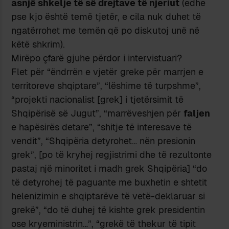
asnjë shkelje të së drejtave të njeriut
(edhe
pse kjo është temë tjetër, e cila nuk duhet të
ngatërrohet me temën që po diskutoj unë në
këtë shkrim).
Mirëpo çfarë gjuhe përdor i intervistuari?
Flet për “ëndrrën e vjetër greke për marrjen e
territoreve shqiptare”, “lëshime të turpshme”,
“projekti nacionalist [grek] i tjetërsimit të
Shqipërisë së Jugut”, “marrëveshjen për
faljen
e hapësirës detare”, “shitje të interesave të
vendit”, “Shqipëria detyrohet… nën presionin
grek”, [po të kryhej regjistrimi dhe të rezultonte
pastaj një minoritet i madh grek Shqipëria] “do
të detyrohej të paguante me buxhetin e shtetit
helenizimin e shqiptarëve të vetë-deklaruar si
grekë”, “do të duhej të kishte grek presidentin
ose kryeministrin…”, “grekë të thekur të tipit