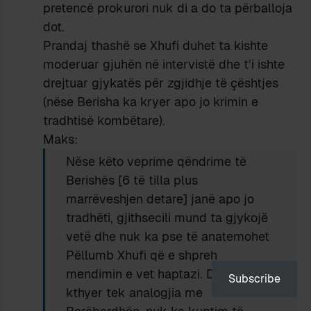
pretencë prokurori nuk di a do ta përballoja
dot.
Prandaj thashë se Xhufi duhet ta kishte
moderuar gjuhën në intervistë dhe t’i ishte
drejtuar gjykatës për zgjidhje të çështjes
(nëse Berisha ka kryer apo jo krimin e
tradhtisë kombëtare).
Maks:
Nëse këto veprime qëndrime të
Berishës [6 të tilla plus
marrëveshjen detare] janë apo jo
tradhëti, gjithsecili mund ta gjykojë
vetë dhe nuk ka pse të anatemohet
Pëllumb Xhufi që e shpreh
mendimin e vet haptazi. Duke u
Subscribe
kthyer tek analogjia me