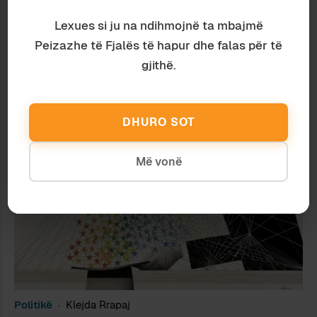
Lexues si ju na ndihmojnë ta mbajmë
Peizazhe të Fjalës të hapur dhe falas për të
gjithë.
Komunikim
Ardian Vehbiu
KU JE?
DHURO SOT
Më vonë
Politikë
Klejda Rrapaj