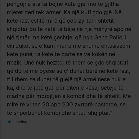
pengojnë ata ta bëjnë këtë gjë, me të gjitha
mjetet deri tek armët. Ka një kufi çdo gjë. Në
këtë rast është mirë që çdo zyrtar i shtetit
shqiptar do të ketë të bëjë në një mënyrë apo në
një tjetër me këtë çështje, që nga Genc Pollo, i
cili duket se e kam marrë me shumë entusiazëm
këtë punë, ta ketë të qartë se ve kokën në
rrezik. Unë nuk hezitoj të them se çdo shqiptari
që do të më pyesë se ç’ duhet bërë në këtë rast,
t’ i them se duhet të gjejë një armë nëse nuk e
ka, dhe të jetë gati për ditën e kësaj beteje të
madhe për mbrojtjen e kombit dhe të shtetit. Më
mirë të vriten 20 apo 200 zyrtarë bastardë, se
të shpërbëhet kombi dhe shteti shqiptar.”””
Loading...