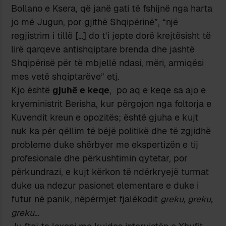
Bollano e Ksera, që janë gati të fshijnë nga harta
jo më Jugun, por gjithë Shqipërinë”, “një
regjistrim i tillë […] do t’i jepte dorë krejtësisht të
lirë qarqeve antishqiptare brenda dhe jashtë
Shqipërisë për të mbjellë ndasi, mëri, armiqësi
mes vetë shqiptarëve” etj.
Kjo është
gjuhë e keqe
, po aq e keqe sa ajo e
kryeministrit Berisha, kur përgojon nga foltorja e
Kuvendit kreun e opozitës; është gjuha e kujt
nuk ka për qëllim të bëjë politikë dhe të zgjidhë
probleme duke shërbyer me ekspertizën e tij
profesionale dhe përkushtimin qytetar, por
përkundrazi, e kujt kërkon të ndërkryejë turmat
duke ua ndezur pasionet elementare e duke i
futur në panik, nëpërmjet fjalëkodit
greku, greku,
greku
…