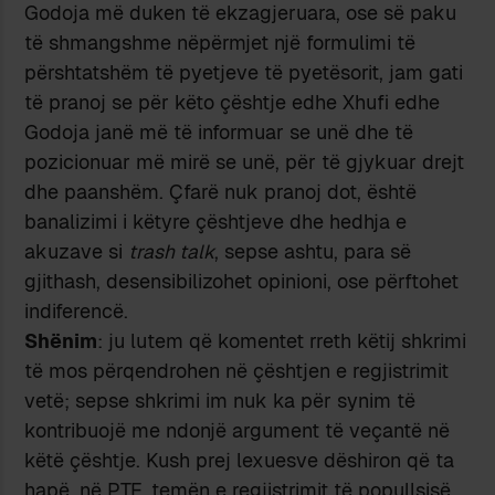
Godoja më duken të ekzagjeruara, ose së paku
të shmangshme nëpërmjet një formulimi të
përshtatshëm të pyetjeve të pyetësorit, jam gati
të pranoj se për këto çështje edhe Xhufi edhe
Godoja janë më të informuar se unë dhe të
pozicionuar më mirë se unë, për të gjykuar drejt
dhe paanshëm. Çfarë nuk pranoj dot, është
banalizimi i këtyre çështjeve dhe hedhja e
akuzave si
trash talk
, sepse ashtu, para së
gjithash, desensibilizohet opinioni, ose përftohet
indiferencë.
Shënim
: ju lutem që komentet rreth këtij shkrimi
të mos përqendrohen në çështjen e regjistrimit
vetë; sepse shkrimi im nuk ka për synim të
kontribuojë me ndonjë argument të veçantë në
këtë çështje. Kush prej lexuesve dëshiron që ta
hapë, në PTF, temën e regjistrimit të popullsisë,