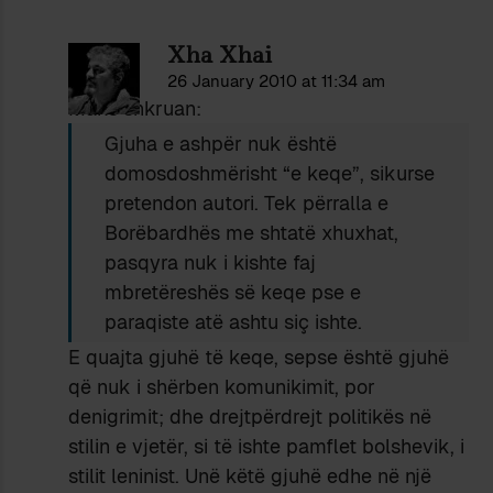
Xha Xhai
26 January 2010 at 11:34 am
Maks shkruan:
Gjuha e ashpër nuk është
domosdoshmërisht “e keqe”, sikurse
pretendon autori. Tek përralla e
Borëbardhës me shtatë xhuxhat,
pasqyra nuk i kishte faj
mbretëreshës së keqe pse e
paraqiste atë ashtu siç ishte.
E quajta gjuhë të keqe, sepse është gjuhë
që nuk i shërben komunikimit, por
denigrimit; dhe drejtpërdrejt politikës në
stilin e vjetër, si të ishte pamflet bolshevik, i
stilit leninist. Unë këtë gjuhë edhe në një