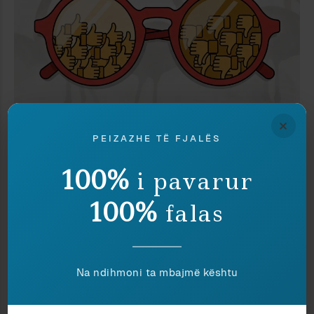
×
PEIZAZHE TË FJALËS
Politikë
Ajkuna Dakli
PO UNË QË NUK VOTOJ PËR TY?
100%
i pavarur
100%
falas
Na ndihmoni ta mbajmë kështu