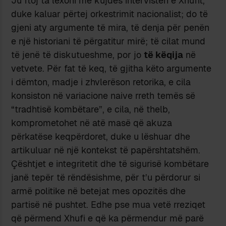
Ju ftoj ta lexoni me kujdes intervistën e Xhufit,
duke kaluar përtej orkestrimit nacionalist; do të
gjeni aty argumente të mira, të denja për penën
e një historiani të përgatitur mirë; të cilat mund
të jenë të diskutueshme, por jo
të këqija
në
vetvete. Për fat të keq, të gjitha këto argumente
i dëmton, madje i zhvlerëson retorika, e cila
konsiston në variacione naive rreth temës së
“tradhtisë kombëtare”, e cila, në thelb,
komprometohet në atë masë që akuza
përkatëse keqpërdoret, duke u lëshuar dhe
artikuluar në një kontekst të papërshtatshëm.
Çështjet e integritetit dhe të sigurisë kombëtare
janë tepër të rëndësishme, për t’u përdorur si
armë politike në betejat mes opozitës dhe
partisë në pushtet. Edhe pse mua vetë rreziqet
që përmend Xhufi e që ka përmendur më parë