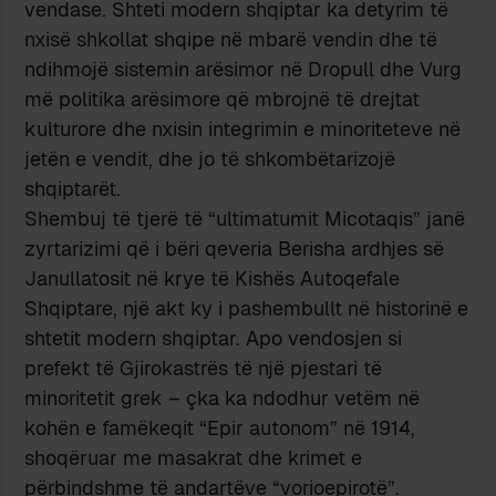
vendase. Shteti modern shqiptar ka detyrim të
nxisë shkollat shqipe në mbarë vendin dhe të
ndihmojë sistemin arësimor në Dropull dhe Vurg
më politika arësimore që mbrojnë të drejtat
kulturore dhe nxisin integrimin e minoriteteve në
jetën e vendit, dhe jo të shkombëtarizojë
shqiptarët.
Shembuj të tjerë të “ultimatumit Micotaqis” janë
zyrtarizimi që i bëri qeveria Berisha ardhjes së
Janullatosit në krye të Kishës Autoqefale
Shqiptare, një akt ky i pashembullt në historinë e
shtetit modern shqiptar. Apo vendosjen si
prefekt të Gjirokastrës të një pjestari të
minoritetit grek – çka ka ndodhur vetëm në
kohën e famëkeqit “Epir autonom” në 1914,
shoqëruar me masakrat dhe krimet e
përbindshme të andartëve “vorioepirotë”.