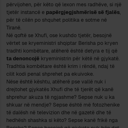
përvijohen, për këto që lexon mes radhëve, si një
tjetër instancë e
papërgjegjshmërisë së fjalës
,
për të cilën po shquhet politika e sotme në
Tiranë.
Në qoftë se Xhufi, ose kushdo tjetër, besojnë
vërtet se kryeministri shqiptar Berisha po kryen
tradhti kombëtare, atëherë është detyra e tij që
ta denoncojë
kryeministrin për këtë në gjykatë.
Tradhtia kombëtare është krim i rëndë, ndaj të
cilit kodi penal shprehet pa ekuivoke.
Nëse është kështu, atëherë pse vallë nuk i
drejtohet gjykatës Xhufi dhe të tjerët që kanë
shprehur akuza të ngjashme? Sepse nuk u ka
shkuar në mendje? Sepse është më fotozhenike
të dalësh në televizion dhe në gazetë dhe të
hedhësh shashka si këto? Sepse kanë frikë nga
Berisha? Sepse besojnë që gjykata nuk bën dot