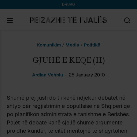
DHURO
Search
Komunikim
/
Media
/
Politikë
for:
GJUHË E KEQE (II)
Ardian Vehbiu
25 January 2010
Shumë prej jush do t’i kenë ndjekur debatet në
shtyp për regjistrimin e popullsisë në Shqipëri që
po planifikon administrata e tanishme e Berishës.
Palët në debate kanë sjellë shumë argumente
pro dhe kundër, të cilët meritojnë të shqyrtohen