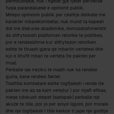
permbushjeje, nuk i ngelet gje tjeter pervecse
fuqia parandaluese e opinionit publik.
Mirepo opinionin publik per ceshtje delikate me
karakter mbarekombetar, nuk mund ta kapesh
dot me diskurse akademike, domosdoshmerisht
do shfrytezosh platformen retorike te politikes,
por e rendesishme kur shfrytezon retoriken
eshte te thuash gjera qe mbartin vertetesi dhe
kjo e Xhufit mban te verteta (te pakten per
mua).
Perballe nje rreziku te madh nuk ka rendesi
gjuha, kane rendesi faktet.
Tradhtia kombetare eshte togfjalesh i rende (te
pakten me aq sa kam verejtur ) por mjaft efikas,
meqe cdokush stepet (sadopak) perballe nje
akuze te tille, por jo per arsye ligjore, por morale
dhe nje togfjalesh i tille kerkon ti jape nje goditje