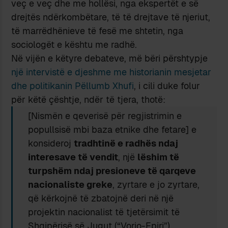
veç e veç dhe me hollësi, nga ekspertët e së
drejtës ndërkombëtare, të të drejtave të njeriut,
të marrëdhënieve të fesë me shtetin, nga
sociologët e kështu me radhë.
Në vijën e këtyre debateve, më bëri përshtypje
një intervistë e djeshme me historianin mesjetar
dhe politikanin Pëllumb Xhufi
, i cili duke folur
për këtë çështje, ndër të tjera, thotë:
[Nismën e qeverisë për regjistrimin e
popullsisë mbi baza etnike dhe fetare] e
konsideroj
tradhtinë e radhës ndaj
interesave të vendit
, një
lëshim të
turpshëm ndaj presioneve të qarqeve
nacionaliste greke
, zyrtare e jo zyrtare,
që kërkojnë të zbatojnë deri në një
projektin nacionalist të tjetërsimit të
Shqipërisë së Jugut (“Vorio-Epiri”).