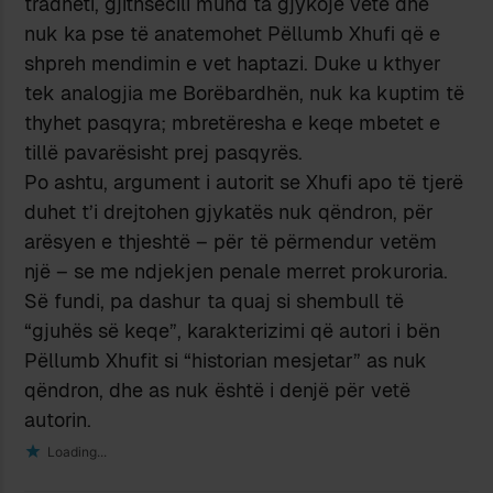
tradhëti, gjithsecili mund ta gjykojë vetë dhe
nuk ka pse të anatemohet Pëllumb Xhufi që e
shpreh mendimin e vet haptazi. Duke u kthyer
tek analogjia me Borëbardhën, nuk ka kuptim të
thyhet pasqyra; mbretëresha e keqe mbetet e
tillë pavarësisht prej pasqyrës.
Po ashtu, argument i autorit se Xhufi apo të tjerë
duhet t’i drejtohen gjykatës nuk qëndron, për
arësyen e thjeshtë – për të përmendur vetëm
një – se me ndjekjen penale merret prokuroria.
Së fundi, pa dashur ta quaj si shembull të
“gjuhës së keqe”, karakterizimi që autori i bën
Pëllumb Xhufit si “historian mesjetar” as nuk
qëndron, dhe as nuk është i denjë për vetë
autorin.
Loading...