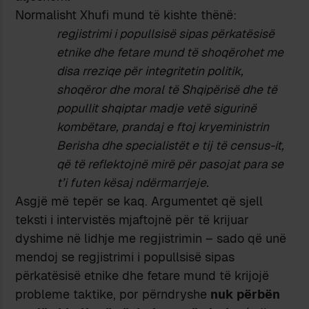
Normalisht Xhufi mund të kishte thënë:
regjistrimi i popullsisë sipas përkatësisë
etnike dhe fetare mund të shoqërohet me
disa rreziqe për integritetin politik,
shoqëror dhe moral të Shqipërisë dhe të
popullit shqiptar madje vetë sigurinë
kombëtare, prandaj e ftoj kryeministrin
Berisha dhe specialistët e tij të census-it,
që të reflektojnë mirë për pasojat para se
t’i futen kësaj ndërmarrjeje.
Asgjë më tepër se kaq. Argumentet që sjell
teksti i intervistës mjaftojnë për të krijuar
dyshime në lidhje me regjistrimin – sado që unë
mendoj se regjistrimi i popullsisë sipas
përkatësisë etnike dhe fetare mund të krijojë
probleme taktike, por përndryshe
nuk përbën