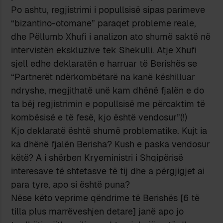
Po ashtu, regjistrimi i popullsisë sipas parimeve
“bizantino-otomane” paraqet probleme reale,
dhe Pëllumb Xhufi i analizon ato shumë saktë në
intervistën ekskluzive tek Shekulli. Atje Xhufi
sjell edhe deklaratën e harruar të Berishës se
“Partnerët ndërkombëtarë na kanë këshilluar
ndryshe, megjithatë unë kam dhënë fjalën e do
ta bëj regjistrimin e popullsisë me përcaktim të
kombësisë e të fesë, kjo është vendosur”(!)
Kjo deklaratë është shumë problematike. Kujt ia
ka dhënë fjalën Berisha? Kush e paska vendosur
këtë? A i shërben Kryeministri i Shqipërisë
interesave të shtetasve të tij dhe a përgjigjet ai
para tyre, apo si është puna?
Nëse këto veprime qëndrime të Berishës [6 të
tilla plus marrëveshjen detare] janë apo jo