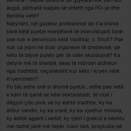
asgjë, përballë kapjes së shtetit nga PD-ja dhe
Berisha vetë?
Natyrisht, një gazetar profesionist do t’ia kishte
bërë këtë pyetje menjëherë të intervistuarit tonë:
pse nuk e denonconi këtë tradhtar, z. Xhufi? Pse
nuk ua jepni në duar organeve të drejtësisë, që
këto të bëjnë punën për të cilën ekzistojnë? Ka
detyrë më të shenjtë, sesa të mbrosh atdheun
nga tradhtitë, veçanërisht kur këto i kryen vetë
Kryeministri?
Po bëj edhe unë si shumë pyetje… edhe pse vetë
e kam të qartë se kësi deklaratash, të cilat i
dëgjon çdo javë, se ky është tradhtar, ky ka
shitur vendin, ky ka vrarë, ky ka vjedhur miliona,
ky është agjent i serbit, ky tjetri i grekut e kështu
me radhë janë më tepër
trash talk
, broçkulla që