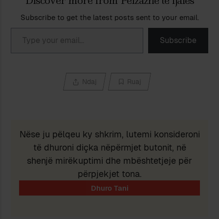
Discover more from Peizazhe të fjalës
Subscribe to get the latest posts sent to your email.
Type your email…
Subscribe
Ndaj
Ruaj
Nëse ju pëlqeu ky shkrim, lutemi konsideroni
të dhuroni diçka nëpërmjet butonit, në
shenjë mirëkuptimi dhe mbështetjeje për
përpjekjet tona.