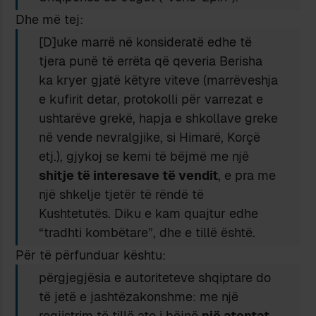
Dhe më tej:
[D]uke marrë në konsideratë edhe të
tjera punë të errëta që qeveria Berisha
ka kryer gjatë këtyre viteve (marrëveshja
e kufirit detar, protokolli për varrezat e
ushtarëve grekë, hapja e shkollave greke
në vende nevralgjike, si Himarë, Korçë
etj.), gjykoj se kemi të bëjmë me një
shitje të interesave të vendit
, e pra me
një shkelje tjetër të rëndë të
Kushtetutës. Diku e kam quajtur edhe
“tradhti kombëtare”, dhe e tillë është.
Për të përfunduar kështu:
përgjegjësia e autoriteteve shqiptare do
të jetë e jashtëzakonshme: me një
regjistrim të tillë ato i bëjnë
një atentat