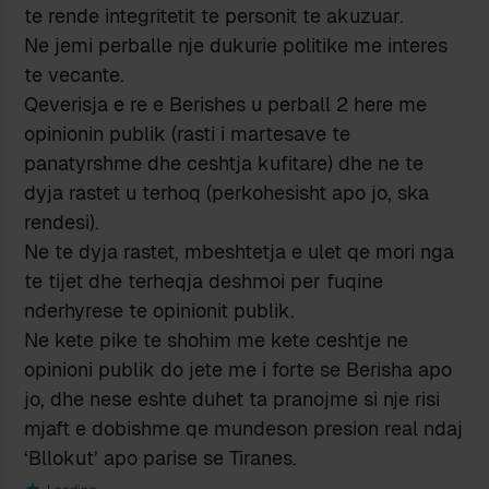
te rende integritetit te personit te akuzuar.
Ne jemi perballe nje dukurie politike me interes
te vecante.
Qeverisja e re e Berishes u perball 2 here me
opinionin publik (rasti i martesave te
panatyrshme dhe ceshtja kufitare) dhe ne te
dyja rastet u terhoq (perkohesisht apo jo, ska
rendesi).
Ne te dyja rastet, mbeshtetja e ulet qe mori nga
te tijet dhe terheqja deshmoi per fuqine
nderhyrese te opinionit publik.
Ne kete pike te shohim me kete ceshtje ne
opinioni publik do jete me i forte se Berisha apo
jo, dhe nese eshte duhet ta pranojme si nje risi
mjaft e dobishme qe mundeson presion real ndaj
‘Bllokut’ apo parise se Tiranes.