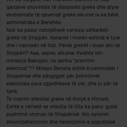
qarqeve shoviniste të diasporës greke dhe atyre
ekstremiste të qeverisë greke sikurse ia ka bërë
administrata e Berishës.
Nuk ka pasur ndonjëherë varreza ushtarësh
grekë në Shqipëri. Italianët i morën eshtrat e tyre
dhe i varrosën në Itali. Përse grekët i duan ato në
Shqipëri? Aaa, sepse, sikurse thoshte ish-
ministrja Bakojani, na qenka “premtim
elektoral”?? Mirëpo Berisha është kryeministër i
Shqipërisë dhe përgjigjet për premtimet
elektorale para zgjedhësve të vet, dhe jo për të
tjerë.
Të marrim shkollat greke në Korçë e Himarë.
Eshtë e vërtetë se shkolla të tilla ka patur gjatë
pushtimit otoman të Shqipërisë. Ato synonin
shkombëtarizimin dhe helenizimin e popullsisë