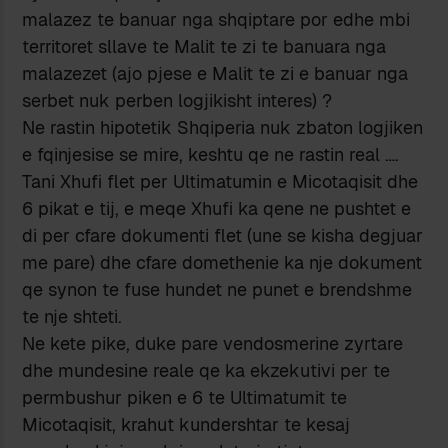
malazez te banuar nga shqiptare por edhe mbi
territoret sllave te Malit te zi te banuara nga
malazezet (ajo pjese e Malit te zi e banuar nga
serbet nuk perben logjikisht interes) ?
Ne rastin hipotetik Shqiperia nuk zbaton logjiken
e fqinjesise se mire, keshtu qe ne rastin real ….
Tani Xhufi flet per Ultimatumin e Micotaqisit dhe
6 pikat e tij, e meqe Xhufi ka qene ne pushtet e
di per cfare dokumenti flet (une se kisha degjuar
me pare) dhe cfare domethenie ka nje dokument
qe synon te fuse hundet ne punet e brendshme
te nje shteti.
Ne kete pike, duke pare vendosmerine zyrtare
dhe mundesine reale qe ka ekzekutivi per te
permbushur piken e 6 te Ultimatumit te
Micotaqisit, krahut kundershtar te kesaj