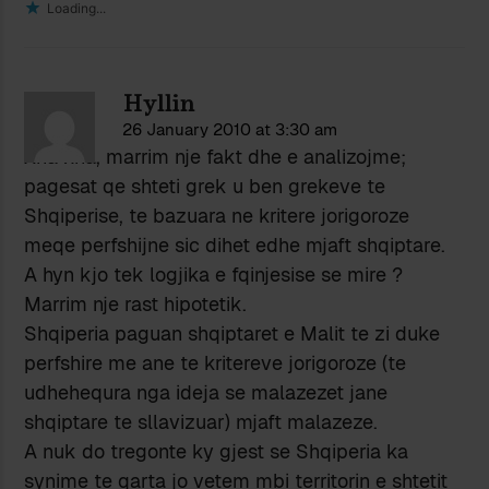
Loading...
Hyllin
26 January 2010 at 3:30 am
Xha xha, marrim nje fakt dhe e analizojme;
pagesat qe shteti grek u ben grekeve te
Shqiperise, te bazuara ne kritere jorigoroze
meqe perfshijne sic dihet edhe mjaft shqiptare.
A hyn kjo tek logjika e fqinjesise se mire ?
Marrim nje rast hipotetik.
Shqiperia paguan shqiptaret e Malit te zi duke
perfshire me ane te kritereve jorigoroze (te
udhehequra nga ideja se malazezet jane
shqiptare te sllavizuar) mjaft malazeze.
A nuk do tregonte ky gjest se Shqiperia ka
synime te qarta jo vetem mbi territorin e shtetit