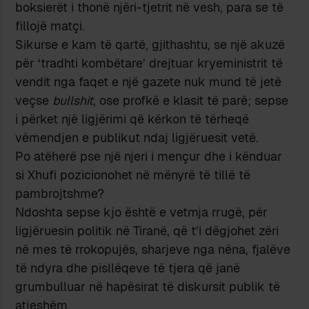
boksierët i thonë njëri-tjetrit në vesh, para se të
fillojë matçi.
Sikurse e kam të qartë, gjithashtu, se një akuzë
për ‘tradhti kombëtare’ drejtuar kryeministrit të
vendit nga faqet e një gazete nuk mund të jetë
veçse
bullshit
, ose profkë e klasit të parë; sepse
i përket një ligjërimi që kërkon të tërheqë
vëmendjen e publikut ndaj ligjëruesit vetë.
Po atëherë pse një njeri i mençur dhe i kënduar
si Xhufi pozicionohet në mënyrë të tillë të
pambrojtshme?
Ndoshta sepse kjo është e vetmja rrugë, për
ligjëruesin politik në Tiranë, që t’i dëgjohet zëri
në mes të rrokopujës, sharjeve nga nëna, fjalëve
të ndyra dhe pisllëqeve të tjera që janë
grumbulluar në hapësirat të diskursit publik të
atjeshëm.