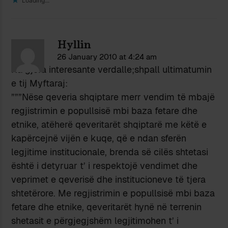
Loading...
Hyllin
26 January 2010 at 4:24 am
Ka gjera interesante verdalle;shpall ultimatumin
e tij Myftaraj:
”””Nëse qeveria shqiptare merr vendim të mbajë
regjistrimin e popullsisë mbi baza fetare dhe
etnike, atëherë qeveritarët shqiptarë me këtë e
kapërcejnë vijën e kuqe, që e ndan sferën
legjitime institucionale, brenda së cilës shtetasi
është i detyruar t’ i respektojë vendimet dhe
veprimet e qeverisë dhe institucioneve të tjera
shtetërore. Me regjistrimin e popullsisë mbi baza
fetare dhe etnike, qeveritarët hynë në terrenin
shetasit e përgjegjshëm legjitimohen t’ i