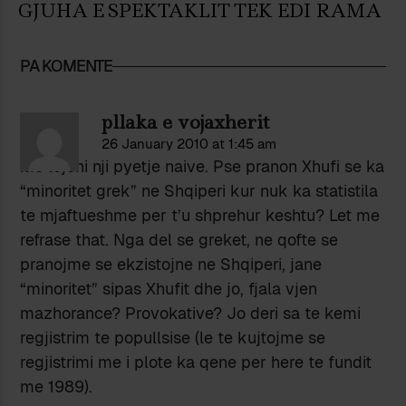
GJUHA E SPEKTAKLIT TEK EDI RAMA
PA KOMENTE
pllaka e vojaxherit
26 January 2010 at 1:45 am
Me lejoni nji pyetje naive. Pse pranon Xhufi se ka
“minoritet grek” ne Shqiperi kur nuk ka statistila
te mjaftueshme per t’u shprehur keshtu? Let me
refrase that. Nga del se greket, ne qofte se
pranojme se ekzistojne ne Shqiperi, jane
“minoritet” sipas Xhufit dhe jo, fjala vjen
mazhorance? Provokative? Jo deri sa te kemi
regjistrim te popullsise (le te kujtojme se
regjistrimi me i plote ka qene per here te fundit
me 1989).