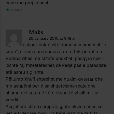
hane me prej kohesh.
Loading...
Maks
26 January 2010 at 9:18 am
Gjuha e ashpër nuk është domosdoshmërisht “e
keqe”, sikurse pretendon autori. Tek përralla e
Borëbardhës me shtatë xhuxhat, pasqyra nuk i
kishte faj mbretëreshës së keqe pse e paraqiste
atë ashtu siç ishte.
Pëllumb Xhufi shprehet me guxim qytetar dhe
me ashpërsi për disa shqetësime reale dhe
shumë delikate në këtë etapë të zhvillimit të
vendit.
Asnjëherë shteti shqiptar, gjatë ekzistencës së
vet 98 vjeçare, nuk i ka bërë lëshime të tilla