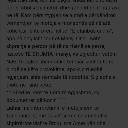
për simbolikën, moton dhe gdhëndjen e figurave
në të. Kam përshtypjen se autori e përqëndron
vëmendjen te motoja e monedhës që në atë
kohë kur ishte prerë, ishte: “E pluribus unum”,
apo në anglisht “out of Many, One”. Këtë
shprehje e përdor pë të na thënë se përtej
rasteve TË SHUMTA (many), ka zgjedhur vetëm
NJË, të zakonshëm duke tentuar kështu të na
bindë se këto provokime, apo kjo rrjedhë
ngjarjesh ishte normale të ndodhte. Siç edhe e
thotë në fund këtu:
“””Si edhe herë të tjera të ngjashme, dy
dokumentet përkonin.””””
Lidhur me interpretimin e mëtejshëm të
Tannhauserit, më duket se më shumë lidhje
shpirtërore kishte Rroku me Amerikën dhe