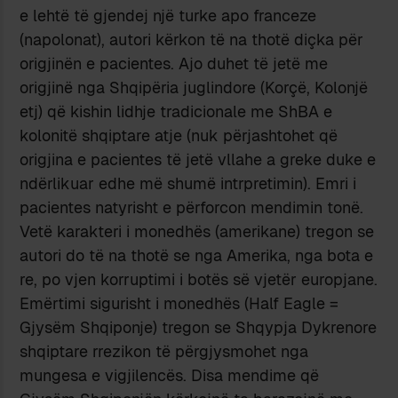
e lehtë të gjendej një turke apo franceze
(napolonat), autori kërkon të na thotë diçka për
origjinën e pacientes. Ajo duhet të jetë me
origjinë nga Shqipëria juglindore (Korçë, Kolonjë
etj) që kishin lidhje tradicionale me ShBA e
kolonitë shqiptare atje (nuk përjashtohet që
origjina e pacientes të jetë vllahe a greke duke e
ndërlikuar edhe më shumë intrpretimin). Emri i
pacientes natyrisht e përforcon mendimin tonë.
Vetë karakteri i monedhës (amerikane) tregon se
autori do të na thotë se nga Amerika, nga bota e
re, po vjen korruptimi i botës së vjetër europjane.
Emërtimi sigurisht i monedhës (Half Eagle =
Gjysëm Shqiponje) tregon se Shqypja Dykrenore
shqiptare rrezikon të përgjysmohet nga
mungesa e vigjilencës. Disa mendime që