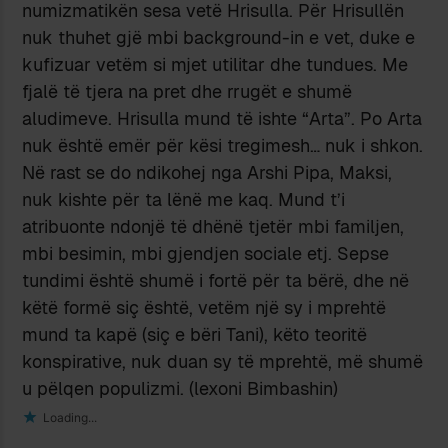
numizmatikën sesa vetë Hrisulla. Për Hrisullën
nuk thuhet gjë mbi background-in e vet, duke e
kufizuar vetëm si mjet utilitar dhe tundues. Me
fjalë të tjera na pret dhe rrugët e shumë
aludimeve. Hrisulla mund të ishte “Arta”. Po Arta
nuk është emër për kësi tregimesh… nuk i shkon.
Në rast se do ndikohej nga Arshi Pipa, Maksi,
nuk kishte për ta lënë me kaq. Mund t’i
atribuonte ndonjë të dhënë tjetër mbi familjen,
mbi besimin, mbi gjendjen sociale etj. Sepse
tundimi është shumë i fortë për ta bërë, dhe në
këtë formë siç është, vetëm një sy i mprehtë
mund ta kapë (siç e bëri Tani), këto teoritë
konspirative, nuk duan sy të mprehtë, më shumë
u pëlqen populizmi. (lexoni Bimbashin)
Loading...