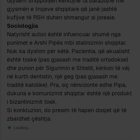
Gjysëm Shqiponjën kërkojnë ta barazojnë me
gjysmën e trojeve shqiptare që janë jashtë
kufijve të RSH duhen shmangur si joreale.
Sociologjia
Natyrisht autori është infuencuar shumë nga
punimet e Arshi Pipës mbi stalinizmin shqiptar.
Nuk ka dyshim për këtë. Pacientia, që akualisht
është toske (pas gjasash me traditë ortodokse)
dhe punon për Sigurimin e Shtetit, kërkon të vëj
në kurth dentistin, një geg (pas gjasash me
traditë katolike). Pra, siç nënvizonte edhe Pipa,
dukuria e komunizmit shqiptar është një produkt
i bizantinizmit tosk.
Si konkluzion, do presim të hapen dosjet që të
zbardhet çështja.
Loading...