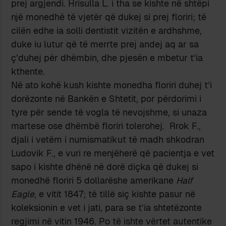
prej argjendi. Hrisulla L. i tha se kishte në shtëpi
një monedhë të vjetër që dukej si prej floriri; të
cilën edhe ia solli dentistit vizitën e ardhshme,
duke iu lutur që të merrte prej andej aq ar sa
ç’duhej për dhëmbin, dhe pjesën e mbetur t’ia
kthente.
Në ato kohë kush kishte monedha floriri duhej t’i
dorëzonte në Bankën e Shtetit, por përdorimi i
tyre për sende të vogla të nevojshme, si unaza
martese ose dhëmbë floriri tolerohej.
Rrok F.,
djali i vetëm i numismatikut të madh shkodran
Ludovik F., e vuri re menjëherë që pacientja e vet
sapo i kishte dhënë në dorë diçka që dukej si
monedhë floriri 5 dollarëshe amerikane
Half
Eagle
, e vitit 1847; të tillë siç kishte pasur në
koleksionin e vet i jati, para se t’ia shtetëzonte
regjimi në vitin 1946. Po të ishte vërtet autentike