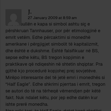
J.
27 January 2009 at 8:59 am
Unë Hrisullën e kapa si simbol ashtu siç e
përshkruan Tannhauser, por për etimologjinë e
emrit vetëm. Edhe përcaktimi si monedhë
amerikane i përgjigjet simbolit të kapitalizmit,
dhe është e dukshme. Është falsifikuar në BS,
sepse edhe këtu, BS tregon kopjimin e
praktikave që ndiqeshin në shtetin shqiptar. Pra
gjithë kjo procedurë kopjohej prej sovjetëve.
Mirëpo interesante del të jetë emri i monedhës si
“Half Eagle”. Edhe shkrimi pjerrtas i emrit, tregon
se autori do të na tërheqë vëmendjen për këtë
fakt. Nuk ndalet këtu, por jep edhe datën kur
ishte prerë monedha.
Nga wiki tani, te Half Eagle, datat kanë rëndësi