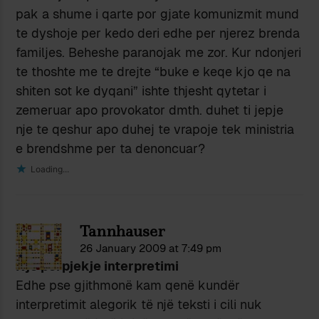
pak a shume i qarte por gjate komunizmit mund
te dyshoje per kedo deri edhe per njerez brenda
familjes. Beheshe paranojak me zor. Kur ndonjeri
te thoshte me te drejte “buke e keqe kjo qe na
shiten sot ke dyqani” ishte thjesht qytetar i
zemeruar apo provokator dmth. duhet ti jepje
nje te qeshur apo duhej te vrapoje tek ministria
e brendshme per ta denoncuar?
Loading...
Tannhauser
26 January 2009 at 7:49 pm
Një përpjekje interpretimi
Edhe pse gjithmonë kam qenë kundër
interpretimit alegorik të një teksti i cili nuk