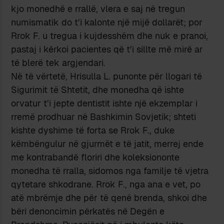
kjo monedhë e rrallë, vlera e saj në tregun
numismatik do t’i kalonte një mijë dollarët; por
Rrok F. u tregua i kujdesshëm dhe nuk e pranoi,
pastaj i kërkoi pacientes që t’i sillte më mirë ar
të blerë tek argjendari.
Në të vërtetë, Hrisulla L. punonte për llogari të
Sigurimit të Shtetit, dhe monedha që ishte
orvatur t’i jepte dentistit ishte një ekzemplar i
rremë prodhuar në Bashkimin Sovjetik; shteti
kishte dyshime të forta se Rrok F., duke
këmbëngulur në gjurmët e të jatit, merrej ende
me kontrabandë floriri dhe koleksiononte
monedha të rralla, sidomos nga familje të vjetra
qytetare shkodrane. Rrok F., nga ana e vet, po
atë mbrëmje dhe për të qenë brenda, shkoi dhe
bëri denoncimin përkatës në Degën e