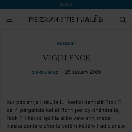
DHURO
Search
Nostalgji
for:
VIGJILENCE
Maks Gjerazi
25 January 2009
Kur pacientja Hrisulla L. i kërkoi dentistit Rrok F.
që t’i përgatiste këllëf floriri për dy dhëmballë,
Rrok F. i kërkoi që t’ia sillte vetë arin, meqë
klinika dentare ofronte vetëm këllëfë tradicionalë