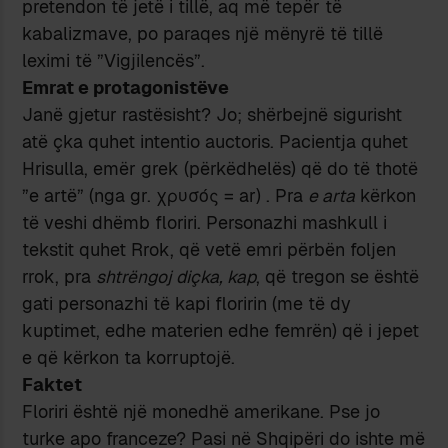
pretendon të jetë i tillë, aq më tepër të
kabalizmave, po paraqes një mënyrë të tillë
leximi të ”Vigjilencës”.
Emrat e protagonistëve
Janë gjetur rastësisht? Jo; shërbejnë sigurisht
atë çka quhet intentio auctoris. Pacientja quhet
Hrisulla, emër grek (përkëdhelës) që do të thotë
”e artë” (nga gr. χρυσός = ar) . Pra
e arta
kërkon
të veshi dhëmb floriri. Personazhi mashkull i
tekstit quhet Rrok, që vetë emri përbën foljen
rrok, pra
shtrëngoj diçka, kap
, që tregon se është
gati personazhi të kapi floririn (me të dy
kuptimet, edhe materien edhe femrën) që i jepet
e që kërkon ta korruptojë.
Faktet
Floriri është një monedhë amerikane. Pse jo
turke apo franceze? Pasi në Shqipëri do ishte më