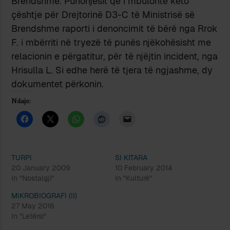
Brendshme. Punonjësit që i mbulonte këto
çështje për Drejtorinë D3-C të Ministrisë së
Brendshme raporti i denoncimit të bërë nga Rrok
F. i mbërriti në tryezë të punës njëkohësisht me
relacionin e përgatitur, për të njëjtin incident, nga
Hrisulla L. Si edhe herë të tjera të ngjashme, dy
dokumentet përkonin.
Ndaje:
TURPI
SI KITARA
20 January 2009
10 February 2014
In "Nostalgji"
In "Kulturë"
MIKROBIOGRAFI (II)
27 May 2016
In "Letërsi"