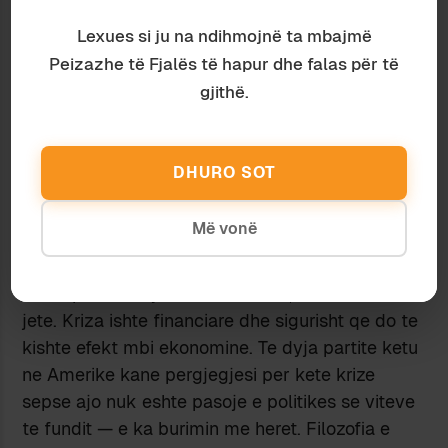
I vetmi shpjegim qe kam nuk eshte injoranca por
Lexues si ju na ndihmojnë ta mbajmë
grykesia, shume njerez bene shume para ne
Peizazhe të Fjalës të hapur dhe falas për të
proces e siper.
gjithë.
DHURO SOT
Hyllin
5 November 2008 at 1:09 pm
Më vonë
Kete e mora nga peshku. Permetari shkruan:
Shkaku i krizes ekonomike brenda Amerikes nuk
eshte politika e jashtme e Bushit, dhe s’ka si te
jete. Kriza ishte financiare dhe sigurisht qe do te
kishte efekt mbi ekonomine. Te dyja partite ketu
ne Amerike kane pergjegjesi per kete krize
sepse ajo nuk eshte pasoje e politikes se viteve
te fundit — e ka burimin me heret. Filozofia e