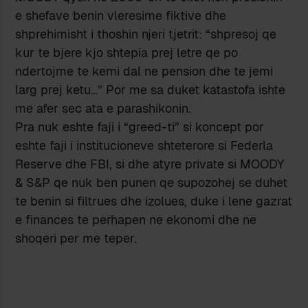
e shefave benin vleresime fiktive dhe
shprehimisht i thoshin njeri tjetrit: “shpresoj qe
kur te bjere kjo shtepia prej letre qe po
ndertojme te kemi dal ne pension dhe te jemi
larg prej ketu…” Por me sa duket katastofa ishte
me afer sec ata e parashikonin.
Pra nuk eshte faji i “greed-ti” si koncept por
eshte faji i institucioneve shteterore si Federla
Reserve dhe FBI, si dhe atyre private si MOODY
& S&P qe nuk ben punen qe supozohej se duhet
te benin si filtrues dhe izolues, duke i lene gazrat
e finances te perhapen ne ekonomi dhe ne
shoqeri per me teper.