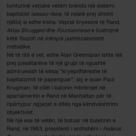
lumturinë vetjake vetëm brenda një sistemi
kapitalist
laissez-faire
, të ndarë prej shtetit
njëlloj si edhe kisha. Veprat kryesore të Rand,
Atlas Shrugged
dhe
Fountainhead
e ilustrojnë
këtë filozofi në mënyrë jashtëzakonisht
metodike.
Në të ritë e vet, edhe Alan Greenspan ishte një
prej pjesëtarëve të një grupi të ngushtë
admiruesish të kësaj “kryepriftëreshe të
kapitalizmit të papenguar”, siç e quan Paul
Krugman; të cilët i kalonin mbrëmjet në
apartamentin e Rand në Manhattan për të
ripërtypur ngjarjet e ditës nga këndvështrimi
objektivist.
Në një ese të vetën, të botuar në buletinin e
Rand, në 1963, presidenti i ardhshëm i
Federal