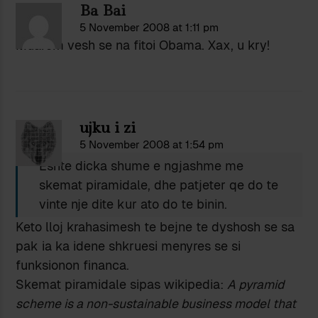
Ba Bai
5 November 2008 at 1:11 pm
Muarëm vesh se na fitoi Obama. Xax, u kry!
ujku i zi
5 November 2008 at 1:54 pm
Eshte dicka shume e ngjashme me
skemat piramidale, dhe patjeter qe do te
vinte nje dite kur ato do te binin.
Keto lloj krahasimesh te bejne te dyshosh se sa
pak ia ka idene shkruesi menyres se si
funksionon financa.
Skemat piramidale sipas wikipedia:
A pyramid
scheme is a non-sustainable business model that