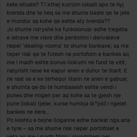
kete situate? T’i kthej kurrizin lokalit apo te hyj
brenda dhe te heq sa me shume baste qe te jete
e mundur sa kohe qe eshte aty brenda??
Jo shume ndryshe ka funksionuar edhe tregetia
e letrave me vlere dhe perdorimi i derivateve
neper ‘dealing-rooms’ te shume bankave; sa me
teper risk qe te futesh ne portofolin e bankes aq
me i madh eshte bonus-llokumi ne fund te vitit,
natyrisht nese ke kapur anen e duhur te litarit. E
ne rast se e ke terhequr litarin ne anen e gabuar,
e shumta qe do te humbasesh eshte vendi i
punes dhe rrogen per aq kohe sa te gjesh nje
pune (lokal) tjeter, kurse humbja (k*pili) i ngelet
bankes ne dere…
Po keshtu e bejne llogarine edhe bankat nga ana
e tyre – sa me shume risk neper portofolet e
veta aq me i madh fitimi i mundshem per