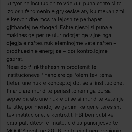
kthyer ne institucion te vdekur, puna eshte si ta
izolosh fenomenin e grykesise aty ku mekanizmi
e kerkon dhe mos ta lejosh te perhapet
gjithandej ne shoqeri. Eshte njesoj si puna e
makines qe per te ulur ndotjet qe vijne nga
djegja e naftes nuk eleminojme vete naften –
prodhuesin e energjise – por kontrollojme
gazrat.
Nese do t’i riktheheshim problemit te
institucioneve financiare qe folem tek tema
tjeter, une nuk e konceptoj dot se si institucionet
financiare mund te perjashtohen nga bursa
sepse pa ato une nuk e di se si mund te kete nje
te tille, por mendoj se gabimi ka qene teresisht
tek institucionet e kontrollit. FBI beri publike
para pak ditesh e-mailet e disa punonjesve te
MOODY qysh ne 2006-en te cilet nen presionin