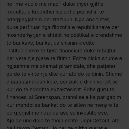
ne “me kuc e me mac”, duke thyer gjithe
rregullat e kredidhenies edhe pse ishin te
ndergjegjshem per rrezikun. Nga ana tjeter,
duke perfituar nga filozofia e republikaneve per
mosnderhyrjen e shtetit ne politikat e brendshme
te bankave, bankat ua shisnin kredite
institucioneve te tjera financiare duke mbajtur
per vete nje pjese te fitimit. Eshte dicka shume e
ngjashme me skemat piramidale, dhe patjeter
qe do te vinte nje dite kur ato do te binin. Shume
e paralajmeruan kete, por pak e dinin vertet se
kur do te ndodhte ekzaktesisht. Edhe guru te
finances, si Greenspan, pranoi se e ka pat gabim
kur mendoi se bankat do te sillen ne menyre te
pergjegjshme ndaj parase se investitoreve.
Ajo qe une doja te thoja eshte: Jepi Cezarit, ate
qe i takon Cezarit. Jo per te gjitha gjerat e