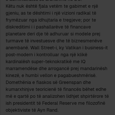
Këtu nuk është fjala vetëm te gabimet e një
gjeniu, as te dështimi i një vizioni radikal të
frymëzuar nga idhujtaria e tregjeve; por te
diskreditimi i i pashallarëve të financave
planetare deri dje të adhuruar si modele prej
turmave të investuesve dhe të biznesmenëve
anembanë. Wall Street-i, ky Vatikan i business-it
post-modern i kontrolluar nga një klikë
kardinalësh super-teknokratikë me IQ
marramendëse dhe arrogancë prej mandarinësh
kinezë, e humbi vellon e pagabueshmërisë.
Domethënia e fiaskos së Greenspan dhe
kumarxhinjve teoricienë të financës bëhet edhe
më e qartë po të analizohen lidhjet shpirtërore të
ish presidentit të Federal Reserve me filozofinë
objektiviste të Ayn Rand.