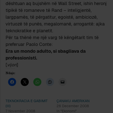
dështuan aq bujshëm në Wall Street, ishin heronj
tipikë të romaneve të Rand – inteligjentë,
largpamës, të përgatitur, egoistë, ambiciozë,
virtuozë të punës, megalomanë, arrogantë: ajka
teknokratike e planetit.
Për ta thënë me një varg të këngëtarit tim të
preferuar Paolo Conte:
Era un mondo adulto, si sbagliava da
professionisti.
[
vijon
]
Ndaje:
TEKNOKRACIA E GABIMIT
ÇANAKU AMERIKAN
(III)
26 December 2008
7 November 2008
In "Ekonomi"