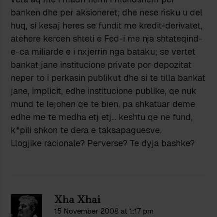
banken dhe per aksioneret; dhe nese risku u del
huq, si kesaj heres se fundit me kredit-derivatet,
atehere kercen shteti e Fed-i me nja shtateqind-
e-ca miliarde e i nxjerrin nga bataku; se vertet
bankat jane institucione private por depozitat
neper to i perkasin publikut dhe si te tilla bankat
jane, implicit, edhe institucione publike, qe nuk
mund te lejohen qe te bien, pa shkatuar deme
edhe me te medha etj etj… keshtu qe ne fund,
k*pili shkon te dera e taksapaguesve.
Llogjike racionale? Perverse? Te dyja bashke?
Xha Xhai
15 November 2008 at 1:17 pm