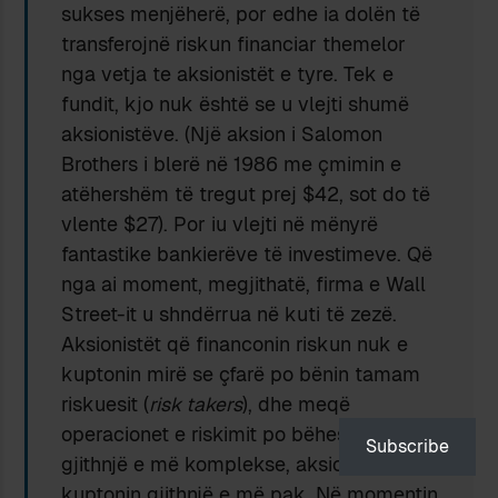
sukses menjëherë, por edhe ia dolën të
transferojnë riskun financiar themelor
nga vetja te aksionistët e tyre. Tek e
fundit, kjo nuk është se u vlejti shumë
aksionistëve. (Një aksion i Salomon
Brothers i blerë në 1986 me çmimin e
atëhershëm të tregut prej $42, sot do të
vlente $27). Por iu vlejti në mënyrë
fantastike bankierëve të investimeve. Që
nga ai moment, megjithatë, firma e Wall
Street-it u shndërrua në kuti të zezë.
Aksionistët që financonin riskun nuk e
kuptonin mirë se çfarë po bënin tamam
riskuesit (
risk takers
), dhe meqë
operacionet e riskimit po bëheshin
Subscribe
gjithnjë e më komplekse, aksionistët po
kuptonin gjithnjë e më pak. Në momentin