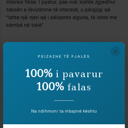
interesi fikse. I pyetur, pse nuk kishte zgjedhur
taksën e lëvizshme të interesit, u përgjigj që
“ishte një njeri që i pëlqente siguria, të ishte me
këmbë në tokë”
×
PEIZAZHE TË FJALËS
vetulluesja
5 November 2008 at 10:17 am
100%
i pavarur
Kjo eshte e pagelltitshme. Si ka mundesi qe
anomalia ishte shume e qarte per njerez te
100%
falas
thjeshte dhe jo per zotin Greenspan. Me cudit
shume menyra se si flitet per krizen financiare,
sikur te ishte nje rrufe ne qiell te paster, me
duket nje genjeshter me bisht.
Na ndihmoni ta mbajmë kështu
Ne te njejten menyre eshte folur per mungesen e
aremeve te shkaterimit tne mase ne Irak.