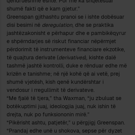
qëndrueshme është. Por më ka shqetësuar
shumë fakti që e kam gjetur.”
Greenspan gjithashtu pranoi se i ishte dobësuar
disi besimi në
deregulation
, dhe se praktika
jashtëzakonisht e përhapur dhe e pambikëqyrur
e shpërndarjes së riskut financiar nëpërmjet
përdorimit të instrumenteve financiare ekzotike,
të quajtura derivate (
derivatives
), kishte dalë
tashmë jashtë kontrolli, duke e rënduar edhe më
krizën e tanishme; në një kohë që ai vetë, prej
shumë vjetësh, kish qenë kundërshtar i
vendosur i rregullimit të derivateve.
“Me fjalë të tjera,” tha Waxman, “ju zbuluat se
botëkuptimi juaj, ideologjia juaj, nuk ishin të
drejta, nuk po funksiononin mirë.”
“Pikërisht ashtu, patjetër,” u përgjigj Greenspan.
“Prandaj edhe unë u shokova, sepse për dyzet