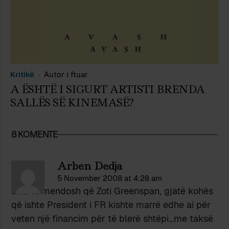
Kritikë
Autor i ftuar
A ËSHTË I SIGURT ARTISTI BRENDA
SALLËS SË KINEMASË?
8 KOMENTE
Arben Dedja
5 November 2008 at 4:28 am
Dhe të mendosh që Zoti Greenspan, gjatë kohës
që ishte President i FR kishte marrë edhe ai për
veten një financim për të blerë shtëpi…me taksë