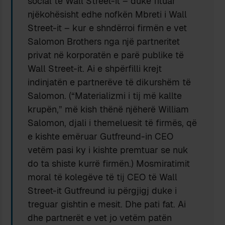
social të Wall Street-it – duke fituar
njëkohësisht edhe nofkën Mbreti i Wall
Street-it – kur e shndërroi firmën e vet
Salomon Brothers nga një partneritet
privat në korporatën e parë publike të
Wall Street-it. Ai e shpërfilli krejt
indinjatën e partnerëve të dikurshëm të
Salomon. (“Materializmi i tij më kallte
krupën,” më kish thënë njëherë William
Salomon, djali i themeluesit të firmës, që
e kishte emëruar Gutfreund-in CEO
vetëm pasi ky i kishte premtuar se nuk
do ta shiste kurrë firmën.) Mosmiratimit
moral të kolegëve të tij CEO të Wall
Street-it Gutfreund iu përgjigj duke i
treguar gishtin e mesit. Dhe pati fat. Ai
dhe partnerët e vet jo vetëm patën