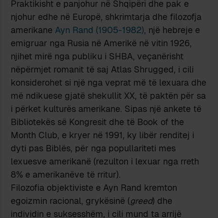
Praktikisht e panjohur në Shqipëri dhe pak e
njohur edhe në Europë, shkrimtarja dhe filozofja
amerikane
Ayn Rand (1905-1982)
, një hebreje e
emigruar nga Rusia në Amerikë në vitin 1926,
njihet mirë nga publiku i SHBA, veçanërisht
nëpërmjet romanit të saj Atlas Shrugged, i cili
konsiderohet si një nga veprat më të lexuara dhe
më ndikuese gjatë shekullit XX, të paktën për sa
i përket kulturës amerikane. Sipas një ankete të
Bibliotekës së Kongresit dhe të Book of the
Month Club, e kryer në 1991, ky libër renditej i
dyti pas Biblës, për nga popullariteti mes
lexuesve amerikanë (rezulton i lexuar nga rreth
8% e amerikanëve të rritur).
Filozofia objektiviste e Ayn Rand kremton
egoizmin racional, grykësinë (
greed
) dhe
individin e suksesshëm, i cili mund ta arrijë