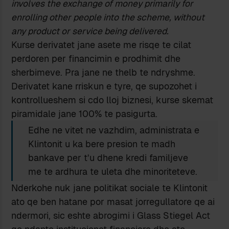
involves the exchange of money primarily for
enrolling other people into the scheme, without
any product or service being delivered.
Kurse derivatet jane asete me risqe te cilat
perdoren per financimin e prodhimit dhe
sherbimeve. Pra jane ne thelb te ndryshme.
Derivatet kane rriskun e tyre, qe supozohet i
kontrollueshem si cdo lloj biznesi, kurse skemat
piramidale jane 100% te pasigurta.
Edhe ne vitet ne vazhdim, administrata e
Klintonit u ka bere presion te madh
bankave per t’u dhene kredi familjeve
me te ardhura te uleta dhe minoriteteve.
Nderkohe nuk jane politikat sociale te Klintonit
ato qe ben hatane por masat jorregullatore qe ai
ndermori, sic eshte abrogimi i Glass Stiegel Act