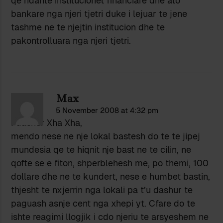
qe ndante institucionet financiare dhe ato
bankare nga njeri tjetri duke i lejuar te jene
tashme ne te njejtin institucion dhe te
pakontrolluara nga njeri tjetri.
Max
5 November 2008 at 4:32 pm
I dashur Xha Xha,
mendo nese ne nje lokal bastesh do te te jipej
mundesia qe te hiqnit nje bast ne te cilin, ne
qofte se e fiton, shperblehesh me, po themi, 100
dollare dhe ne te kundert, nese e humbet bastin,
thjesht te nxjerrin nga lokali pa t’u dashur te
paguash asnje cent nga xhepi yt. Cfare do te
ishte reagimi llogjik i cdo njeriu te arsyeshem ne