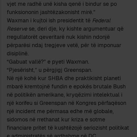
vjet me radhë unë kisha qenë i bindur se po
funksiononin jashtëzakonisht mirë.”
Waxman i kujtoi ish presidentit të
Federal
Reserve
se, deri dje, ky kishte argumentuar që
rregullatorët qeveritarë nuk kishin ndonjë
përparësi ndaj tregjeve vetë, për të imponuar
disiplinë.
“Gabuat vallë?” e pyeti Waxman.
“Pjesërisht,” u përgjigj Greenspan.
Në një kohë kur SHBA dhe praktikisht planeti
mbarë kremtojnë fundin e epokës brutale Bush
në politikën amerikane, kryqëzimi intelektual i
një korifeu si Greenspan në Kongres përfaqëson
një incident me përmasa edhe më globale,
sidomos në rrethanat kur kriza e sotme
financiare pritet të kushtëzojë seriozisht politikat
e administratës së ardhshme në DC.