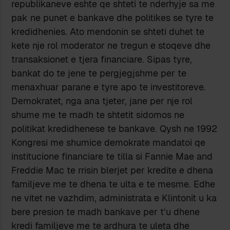
republikaneve eshte qe shteti te nderhyje sa me
pak ne punet e bankave dhe politikes se tyre te
kredidhenies. Ato mendonin se shteti duhet te
kete nje rol moderator ne tregun e stoqeve dhe
transaksionet e tjera financiare. Sipas tyre,
bankat do te jene te pergjegjshme per te
menaxhuar parane e tyre apo te investitoreve.
Demokratet, nga ana tjeter, jane per nje rol
shume me te madh te shtetit sidomos ne
politikat kredidhenese te bankave. Qysh ne 1992
Kongresi me shumice demokrate mandatoi qe
institucione financiare te tilla si Fannie Mae and
Freddie Mac te rrisin blerjet per kredite e dhena
familjeve me te dhena te ulta e te mesme. Edhe
ne vitet ne vazhdim, administrata e Klintonit u ka
bere presion te madh bankave per t’u dhene
kredi familjeve me te ardhura te uleta dhe