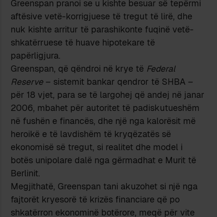
Greenspan pranoi se u kishte besuar së tepërmi
aftësive vetë-korrigjuese të tregut të lirë, dhe
nuk kishte arritur të parashikonte fuqinë vetë-
shkatërruese të huave hipotekare të
papërligjura.
Greenspan, që qëndroi në krye të
Federal
Reserve
– sistemit bankar qendror të SHBA –
për 18 vjet, para se të largohej që andej në janar
2006, mbahet për autoritet të padiskutueshëm
në fushën e financës, dhe një nga kalorësit më
heroikë e të lavdishëm të kryqëzatës së
ekonomisë së tregut, si realitet dhe model i
botës unipolare dalë nga gërmadhat e Murit të
Berlinit.
Megjithatë, Greenspan tani akuzohet si një nga
fajtorët kryesorë të krizës financiare që po
shkatërron ekonominë botërore, meqë për vite