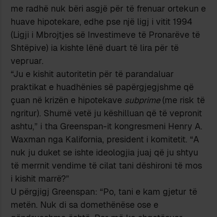
me radhë nuk bëri asgjë për të frenuar ortekun e
huave hipotekare, edhe pse një ligj i vitit 1994
(Ligji i Mbrojtjes së Investimeve të Pronarëve të
Shtëpive) ia kishte lënë duart të lira për të
vepruar.
“Ju e kishit autoritetin për të parandaluar
praktikat e huadhënies së papërgjegjshme që
çuan në krizën e hipotekave
subprime
(me risk të
ngritur). Shumë vetë ju këshilluan që të vepronit
ashtu,” i tha Greenspan-it kongresmeni Henry A.
Waxman nga Kalifornia, president i komitetit. “A
nuk ju duket se ishte ideologjia juaj që ju shtyu
të merrnit vendime të cilat tani dëshironi të mos
i kishit marrë?”
U përgjigj Greenspan: “Po, tani e kam gjetur të
metën. Nuk di sa domethënëse ose e