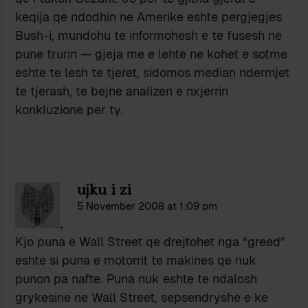
keqija qe ndodhin ne Amerike eshte pergjegjes
Bush-i, mundohu te informohesh e te fusesh ne
pune trurin — gjeja me e lehte ne kohet e sotme
eshte te lesh te tjeret, sidomos median ndermjet
te tjerash, te bejne analizen e nxjerrin
konkluzione per ty.
ujku i zi
5 November 2008 at 1:09 pm
Xha xha,
Kjo puna e Wall Street qe drejtohet nga “greed”
eshte si puna e motorrit te makines qe nuk
punon pa nafte. Puna nuk eshte te ndalosh
grykesine ne Wall Street, sepsendryshe e ke