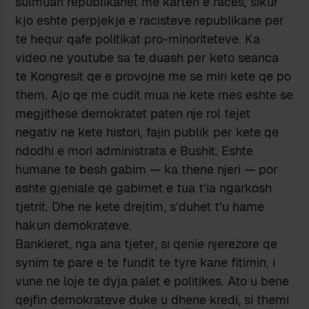
sulmuan republikanet me karten e races, sikur
kjo eshte perpjekje e racisteve republikane per
te hequr qafe politikat pro-minoriteteve. Ka
video ne youtube sa te duash per keto seanca
te Kongresit qe e provojne me se miri kete qe po
them. Ajo qe me cudit mua ne kete mes eshte se
megjithese demokratet paten nje rol tejet
negativ ne kete histori, fajin publik per kete qe
ndodhi e mori administrata e Bushit. Eshte
humane te besh gabim — ka thene njeri — por
eshte gjeniale qe gabimet e tua t’ia ngarkosh
tjetrit. Dhe ne kete drejtim, s’duhet t’u hame
hakun demokrateve.
Bankieret, nga ana tjeter, si qenie njerezore qe
synim te pare e te fundit te tyre kane fitimin, i
vune ne loje te dyja palet e politikes. Ato u bene
qejfin demokrateve duke u dhene kredi, si themi