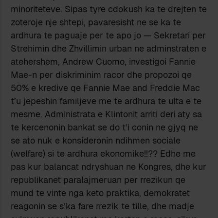
minoriteteve. Sipas tyre cdokush ka te drejten te
zoteroje nje shtepi, pavaresisht ne se ka te
ardhura te paguaje per te apo jo — Sekretari per
Strehimin dhe Zhvillimin urban ne adminstraten e
atehershem, Andrew Cuomo, investigoi Fannie
Mae-n per diskriminim racor dhe propozoi qe
50% e kredive qe Fannie Mae and Freddie Mac
t’u jepeshin familjeve me te ardhura te ulta e te
mesme. Administrata e Klintonit arriti deri aty sa
te kercenonin bankat se do t’i conin ne gjyq ne
se ato nuk e konsideronin ndihmen sociale
(welfare) si te ardhura ekonomike!!?? Edhe me
pas kur balancat ndryshuan ne Kongres, dhe kur
republikanet paralajmeruan per rrezikun qe
mund te vinte nga keto praktika, demokratet
reagonin se s’ka fare rrezik te tille, dhe madje