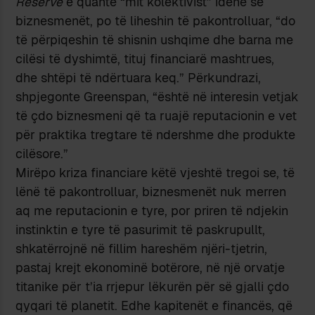
Reserve
e quante “mit kolektivist” idenë se
biznesmenët, po të liheshin të pakontrolluar, “do
të përpiqeshin të shisnin ushqime dhe barna me
cilësi të dyshimtë, tituj financiarë mashtrues,
dhe shtëpi të ndërtuara keq.” Përkundrazi,
shpjegonte Greenspan, “është në interesin vetjak
të çdo biznesmeni që ta ruajë reputacionin e vet
për praktika tregtare të ndershme dhe produkte
cilësore.”
Mirëpo kriza financiare këtë vjeshtë tregoi se, të
lënë të pakontrolluar, biznesmenët nuk merren
aq me reputacionin e tyre, por priren të ndjekin
instinktin e tyre të pasurimit të paskrupullt,
shkatërrojnë në fillim hareshëm njëri-tjetrin,
pastaj krejt ekonominë botërore, në një orvatje
titanike për t’ia rrjepur lëkurën për së gjalli çdo
qyqari të planetit. Edhe kapitenët e financës, që