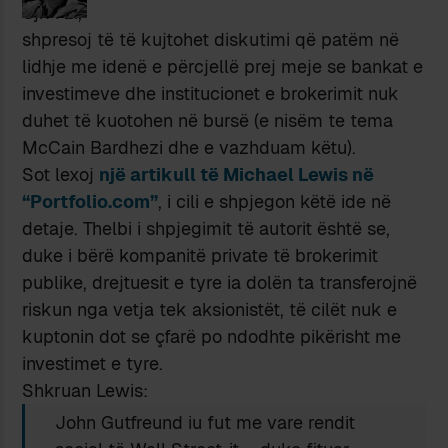
Ujk i zi,
shpresoj të të kujtohet diskutimi që patëm në
lidhje me idenë e përcjellë prej meje se bankat e
investimeve dhe institucionet e brokerimit nuk
duhet të kuotohen në bursë (e nisëm te tema
McCain Bardhezi dhe e vazhduam këtu).
Sot lexoj
një artikull të Michael Lewis në
“Portfolio.com”
, i cili e shpjegon këtë ide në
detaje. Thelbi i shpjegimit të autorit është se,
duke i bërë kompanitë private të brokerimit
publike, drejtuesit e tyre ia dolën ta transferojnë
riskun nga vetja tek aksionistët, të cilët nuk e
kuptonin dot se çfarë po ndodhte pikërisht me
investimet e tyre.
Shkruan Lewis:
John Gutfreund iu fut me vare rendit