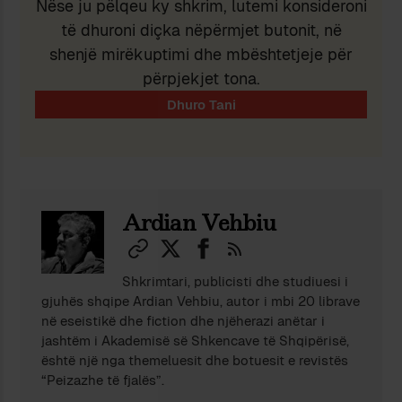
Nëse ju pëlqeu ky shkrim, lutemi konsideroni
të dhuroni diçka nëpërmjet butonit, në
shenjë mirëkuptimi dhe mbështetjeje për
përpjekjet tona.
Ardian Vehbiu
Shkrimtari, publicisti dhe studiuesi i
gjuhës shqipe Ardian Vehbiu, autor i mbi 20 librave
në eseistikë dhe fiction dhe njëherazi anëtar i
jashtëm i Akademisë së Shkencave të Shqipërisë,
është një nga themeluesit dhe botuesit e revistës
“Peizazhe të fjalës”.