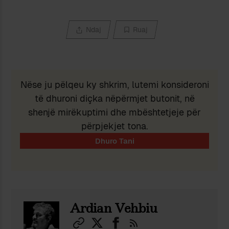
Ndaj
Ruaj
Nëse ju pëlqeu ky shkrim, lutemi konsideroni
të dhuroni diçka nëpërmjet butonit, në
shenjë mirëkuptimi dhe mbështetjeje për
përpjekjet tona.
Ardian Vehbiu