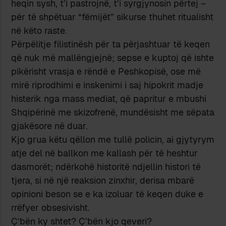
heqin sysh, t’i pastrojnë, t’i syrgjynosin përtej –
për të shpëtuar “fëmijët” sikurse thuhet ritualisht
në këto raste.
Përpëlitje filistinësh për ta përjashtuar të keqen
që nuk më mallëngjejnë; sepse e kuptoj që ishte
pikërisht vrasja e rëndë e Peshkopisë, ose më
mirë riprodhimi e inskenimi i saj hipokrit madje
histerik nga mass mediat, që papritur e mbushi
Shqipërinë me skizofrenë, mundësisht me sëpata
gjakësore në duar.
Kjo grua këtu qëllon me tullë policin, ai gjytyrym
atje del në ballkon me kallash për të heshtur
dasmorët; ndërkohë historitë ndjellin histori të
tjera, si në një reaksion zinxhir, derisa mbarë
opinioni beson se e ka izoluar të keqen duke e
rrëfyer obsesivisht.
Ç’bën ky shtet? Ç’bën kjo qeveri?