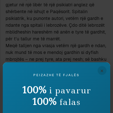
gjetur në një libër të një psikiatri anglez që
shërbente në ishujt e Paqësorit. Spitalin
psikiatrik, ku punonte autori, vetëm një gardh e
ndante nga spitali i lebrozëve. Çdo ditë lebrozët
mblidheshin hareshëm në anën e tyre të gardhit,
për t’u tallur me të marrët.
Meqë talljen nga vrasja vetëm një gardh e ndan,
nuk mund të mos e mendoj gardhin si dyfish
mbrojtës – ne prej tyre, ata prej nesh; së bashku
me ngushëllimin se marrëzia i përket një bote të
×
përtejme. Po cila marrëzi?
PEIZAZHE TË FJALËS
Gjithnjë nga fëminia, më kujtohet si gjysma e
çunave të mëhallës e humbën virgjërinë duke u
100%
i pavarur
praktikuar me një jevgë budallaqe e madhoshe,
100%
falas
me dhëmbët e para të thyera e që i vareshin
jargët nga goja; nuk di kur filloi ajo e shkretë të