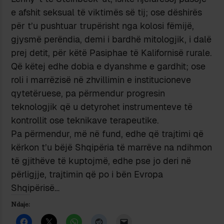
e afshit seksual të viktimës së tij; ose dëshirës
për t’u pushtuar trupërisht nga kolosi fëmijë,
gjysmë perëndia, demi i bardhë mitologjik, i dalë
prej detit, për këtë Pasiphae të Kalifornisë rurale.
Që këtej edhe dobia e dyanshme e gardhit; ose
roli i marrëzisë në zhvillimin e institucioneve
qytetëruese, pa përmendur progresin
teknologjik që u detyrohet instrumenteve të
kontrollit ose teknikave terapeutike.
Pa përmendur, më në fund, edhe që trajtimi që
kërkon t’u bëjë Shqipëria të marrëve na ndihmon
të gjithëve të kuptojmë, edhe pse jo deri në
përligjje, trajtimin që po i bën Evropa
Shqipërisë…
Ndaje: