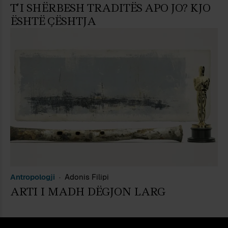
T’I SHËRBESH TRADITËS APO JO? KJO
ËSHTË ÇËSHTJA
Antropologji
Adonis Filipi
ARTI I MADH DËGJON LARG