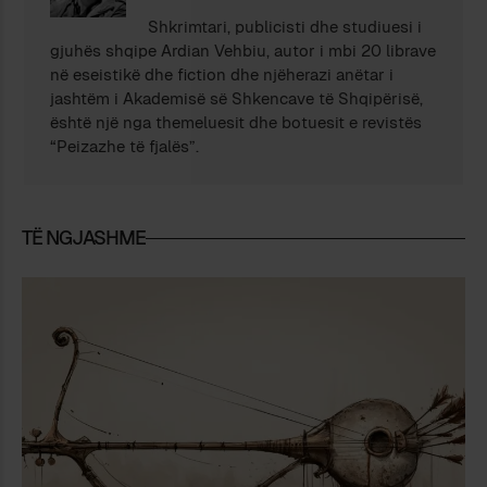
Shkrimtari, publicisti dhe studiuesi i
gjuhës shqipe Ardian Vehbiu, autor i mbi 20 librave
në eseistikë dhe fiction dhe njëherazi anëtar i
jashtëm i Akademisë së Shkencave të Shqipërisë,
është një nga themeluesit dhe botuesit e revistës
“Peizazhe të fjalës”.
TË NGJASHME