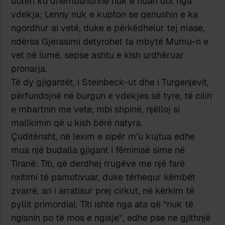
botën ku dhembshurinë nuk e ndan dot nga
vdekja; Lenny nuk e kupton se qenushin e ka
ngordhur ai vetë, duke e përkëdhelur tej mase,
ndërsa Gjerasimi detyrohet ta mbytë Mumu-n e
vet në lumë, sepse ashtu e kish urdhëruar
pronarja.
Të dy gjigantët, i Steinbeck-ut dhe i Turgenjevit,
përfundojnë në burgun e vdekjes së tyre, të cilin
e mbartnin me vete, mbi shpinë, njëlloj si
mallkimin që u kish bërë natyra.
Çuditërisht, në lexim e sipër m’u kujtua edhe
mua një budalla gjigant i fëminisë sime në
Tiranë: Titi, që derdhej rrugëve me një farë
nxitimi të pamotivuar, duke tërhequr këmbët
zvarrë, ari i arratisur prej cirkut, në kërkim të
pyllit primordial. Titi ishte nga ata që “nuk të
ngisnin po të mos e ngisje”, edhe pse ne gjithnjë