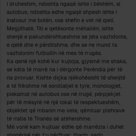
i druheshim, ndoshta ngaqë ishte i bëshëm, si
autobus; ndoshta edhe ngaqë shpesh ishte i
inatosur me botën, ose shefin e vet në qiell.
Megjithatë, Titi e qetësonte mëhallën; ishte
shenjë e pakundërshtueshme se jeta vazhdonte,
e qetë dhe e përditshme, dhe se ne mund ta
vazhdonim futbollin në mes të rrugës.
Ka qenë një kohë kur kujtoja, gjysmë me shaka,
se këta të marrë na i dërgonte Perëndia për të
na provuar. Kishte diçka njëkohësisht të shenjtë
e të frikshme në sorollatjet e tyre, monologjet,
piskamat në autobus ose në rrugë, përpjekjet
për të mësyrë në një lokal të respektueshëm,
objektet që mbanin me vete, qëmtuar plehrave
të rralla të Tiranës së atëhershme.
Më vonë kam kujtuar edhe që marrëzia i duhet
shoqërisë për t’u përftuar; tharm, sado