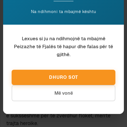
mbetej me barrë, por jam i sigurtë se nuk do të
ketë reshtur, deri vonë vonë vonë.
Na ndihmoni ta mbajmë kështu
Çfarë festivali genesh në fëmijët e saj! Ç’pasurim
i racës pellazge!
Proverbi italian “La madre degli imbecilli è
Lexues si ju na ndihmojnë ta mbajmë
sempre incinta” do ta ketë zanafillën te kjo
gatishmëri e të marrëve për ta bërë publik
Peizazhe të Fjalës të hapur dhe falas për të
seksualitetin. Në krahasim me aventurat e
gjithë.
ekzibicionistëve që shëtitin rrugicave
mbështjellë me pardesy të gjata, barra e
budallaqes u bën të gjithëve pyetje nga më
DHURO SOT
metafiziket.
Kam njohur edhe një vajzë, të mençur, lindur nga
Më vonë
prindër të certifikuar si idiotë… Nuk di pse, por
çdo gjest i saji, deri edhe te një orvatje jo shumë
e suksseshme për të zverdhur flokët, merrte
trajta heroike.