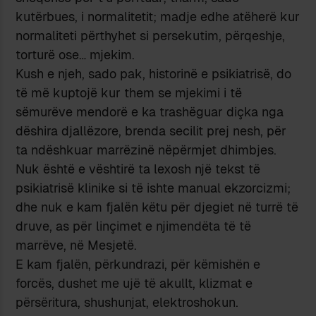
kutërbues, i normalitetit; madje edhe atëherë kur
normaliteti përthyhet si persekutim, përqeshje,
torturë ose… mjekim.
Kush e njeh, sado pak, historinë e psikiatrisë, do
të më kuptojë kur them se mjekimi i të
sëmurëve mendorë e ka trashëguar diçka nga
dëshira djallëzore, brenda secilit prej nesh, për
ta ndëshkuar marrëzinë nëpërmjet dhimbjes.
Nuk është e vështirë ta lexosh një tekst të
psikiatrisë klinike si të ishte manual ekzorcizmi;
dhe nuk e kam fjalën këtu për djegiet në turrë të
druve, as për linçimet e njimendëta të të
marrëve, në Mesjetë.
E kam fjalën, përkundrazi, për këmishën e
forcës, dushet me ujë të akullt, klizmat e
përsëritura, shushunjat, elektroshokun.