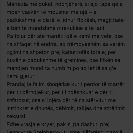
Marrëzia më duket, ndonjëherë, si ajo tapa që e
mban vaskën të mbushur me ujë – e
padukshme, e pistë, e lidhur flokësh, megjithatë
e bën të mundshme mrekullinë e të larit.
Pa folur për atë marrëzi që e kemi me vete, ose
na shfaqet në ëndrra, aq rrëmbyeshëm sa vetëm
zgjimi na shpëton prej katastrofës totale; për
buzën e padukshme të greminës, ose frikën se
mendjen mund ta humbim po aq lehtë sa ç’e
kemi gjetur.
Prandaj ia falim shoqërisë kur i përdor të marrët
për t’i përndjekur, për t’i ndëshkuar e për t’i
shfarosur; ose si lojëra për të na stërvitur me
instinktet e dhunës, dëbimit, talljes dhe zotërimit
seksual.
Edhe vrasja e kryer, pak si pa dashur, prej
Lenny-t të Steinbeck-ut, ishte njëfarësoj pasojë