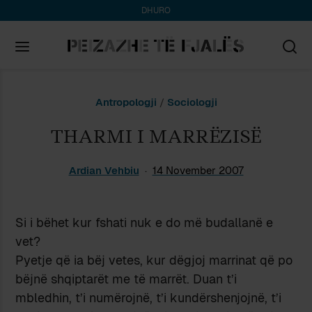
DHURO
Search
Antropologji
/
Sociologji
for:
THARMI I MARRËZISË
Ardian Vehbiu
14 November 2007
Si i bëhet kur fshati nuk e do më budallanë e
vet?
Pyetje që ia bëj vetes, kur dëgjoj marrinat që po
bëjnë shqiptarët me të marrët. Duan t’i
mbledhin, t’i numërojnë, t’i kundërshenjojnë, t’i