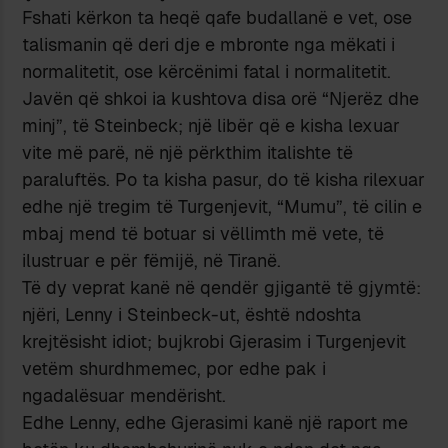
Fshati kërkon ta heqë qafe budallanë e vet, ose
talismanin që deri dje e mbronte nga mëkati i
normalitetit, ose kërcënimi fatal i normalitetit.
Javën që shkoi ia kushtova disa orë “Njerëz dhe
minj”, të Steinbeck; një libër që e kisha lexuar
vite më parë, në një përkthim italishte të
paraluftës. Po ta kisha pasur, do të kisha rilexuar
edhe një tregim të Turgenjevit, “Mumu”, të cilin e
mbaj mend të botuar si vëllimth më vete, të
ilustruar e për fëmijë, në Tiranë.
Të dy veprat kanë në qendër gjigantë të gjymtë:
njëri, Lenny i Steinbeck-ut, është ndoshta
krejtësisht idiot; bujkrobi Gjerasim i Turgenjevit
vetëm shurdhmemec, por edhe pak i
ngadalësuar mendërisht.
Edhe Lenny, edhe Gjerasimi kanë një raport me