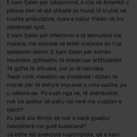
E kam fjalën për lobotominë, e cila në Amerikë u
përsos deri në atë shkallë sa mund të kryhej në
kushte ambulatore, duke e kallur thikën në tru
nëpërmjet syrit…
E kam fjalën për infektimin e të sëmurëve me
malarje, me shpresë se ethet malarike do t’ua
qetësonin delirin. E kam fjalën për komën
insulinike, gjithashtu të shkaktuar artificialisht.
Të gjitha të shkuara, por jo të harruara.
Tepër cinik mendimi se shoqërisë i duhen të
marrët për të shfryrë impulset e veta sadike, pa
u ndëshkuar. Po kush nga ne, të shëndoshët,
nuk ka qeshur së paku një herë me vuajtjen e
tjetrit?
Ku janë ata fëmijë që nuk e kanë gjuajtur
ndonjëherë me gurë budallanë?
Ja edhe një anekdotë kuptimplote, që e kam