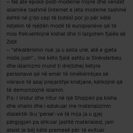
– Në atë epokë post-moderne rrojnë dhe vëndet
islamike tashmë (internet e jeta moderne tashmë
është në ç’do cep të botës) por jo për këtë
ndjekin të njëjtën modë të europianëve që të
mos frekuentojnë kishat dhe ti largohen fjalës së
Zotit
– “shkatërrimin nuk ja u solla unë, atë e gjeta
midis jush”… me këto fjalë ashtu si Skënderbeu,
dhe islamizmi mund ti drejtohej këtyre
personave që në emër të rimëkëmbjes së
vlerave të asaj prejardhje kristjane, kërkojnë që
të demonizojnë islamin.
P.s: I lindur dhe rritur në një Shqipëri pa kisha
dhe xhami dhe i edukuar me materializmin
dialektik (ku ‘përse’-ve të mija ja u gjej
përgjigjen pa shkuar jashtë materiales), jam
ateist (e bëj këtë premesë për të evituar