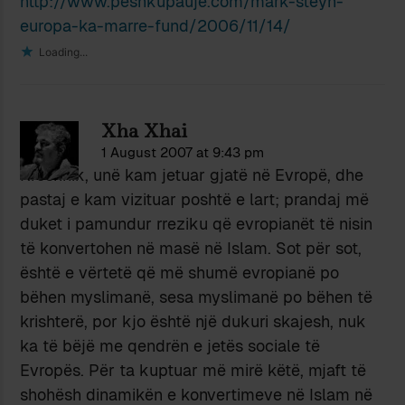
http://www.peshkupauje.com/mark-steyn-
europa-ka-marre-fund/2006/11/14/
Loading...
Xha Xhai
1 August 2007 at 9:43 pm
Kreshnik, unë kam jetuar gjatë në Evropë, dhe
pastaj e kam vizituar poshtë e lart; prandaj më
duket i pamundur rreziku që evropianët të nisin
të konvertohen në masë në Islam. Sot për sot,
është e vërtetë që më shumë evropianë po
bëhen myslimanë, sesa myslimanë po bëhen të
krishterë, por kjo është një dukuri skajesh, nuk
ka të bëjë me qendrën e jetës sociale të
Evropës. Për ta kuptuar më mirë këtë, mjaft të
shohësh dinamikën e konvertimeve në Islam në