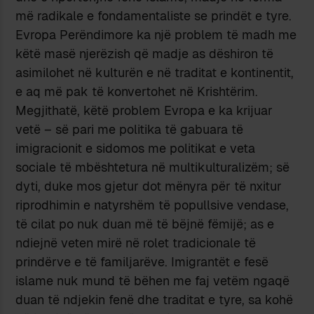
më radikale e fondamentaliste se prindët e tyre.
Evropa Perëndimore ka një problem të madh me
këtë masë njerëzish që madje as dëshiron të
asimilohet në kulturën e në traditat e kontinentit,
e aq më pak të konvertohet në Krishtërim.
Megjithatë, këtë problem Evropa e ka krijuar
vetë – së pari me politika të gabuara të
imigracionit e sidomos me politikat e veta
sociale të mbështetura në multikulturalizëm; së
dyti, duke mos gjetur dot mënyra për të nxitur
riprodhimin e natyrshëm të popullsive vendase,
të cilat po nuk duan më të bëjnë fëmijë; as e
ndiejnë veten mirë në rolet tradicionale të
prindërve e të familjarëve. Imigrantët e fesë
islame nuk mund të bëhen me faj vetëm ngaqë
duan të ndjekin fenë dhe traditat e tyre, sa kohë