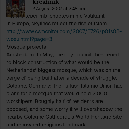
kreshnik
2 August 2007 at 2:48 pm
Per me teper mbi shqetesimin e Vatikanit
In Europe, skylines reflect the rise of Islam
http://www.csmonitor.com/2007/0726/p01s08-
woeu.html?page=3
Mosque projects
Amsterdam: In May, the city council threatened
to block construction of what would be the
Netherlands’ biggest mosque, which was on the
verge of being built after a decade of struggle.
Cologne, Germany: The Turkish Islamic Union has
plans for a mosque that would hold 2,000
worshipers. Roughly half of residents are
opposed, and some worry it will overshadow the
nearby Cologne Cathedral, a World Heritage Site
and renowned religious landmark.