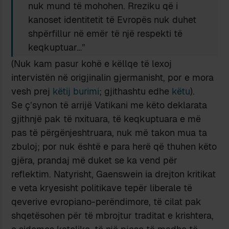
nuk mund të mohohen. Rreziku që i
kanoset identitetit të Evropës nuk duhet
shpërfillur në emër të një respekti të
keqkuptuar…”
(Nuk kam pasur kohë e këllqe të lexoj
intervistën në origjinalin gjermanisht, por e mora
vesh prej
këtij burimi
; gjithashtu edhe
këtu
).
Se ç’synon të arrijë Vatikani me këto deklarata
gjithnjë pak të nxituara, të keqkuptuara e më
pas të përgënjeshtruara, nuk më takon mua ta
zbuloj; por nuk është e para herë që thuhen këto
gjëra, prandaj më duket se ka vend për
reflektim. Natyrisht, Gaenswein ia drejton kritikat
e veta kryesisht politikave tepër liberale të
qeverive evropiano-perëndimore, të cilat pak
shqetësohen për të mbrojtur traditat e krishtera,