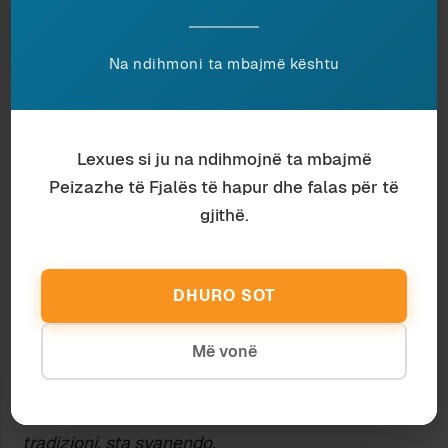
gjithçka që ajo thotë është e vërtetë dhe
qëndron, por pikërisht, dyshimin tim (pyetja që
bëja në fillim) as që merr në konsideratë.
Na ndihmoni ta mbajmë kështu
Sepse më parë se të gjënden justifikime për
rreziqe të mundëshme që mund t’i kanosen
Europës në një të afërme të afërt ose të largët,
Lexues si ju na ndihmojnë ta mbajmë
duhet të gjenden shkaqet dhe arsyet se përse
Peizazhe të Fjalës të hapur dhe falas për të
sot njerëzit (europianët) e kanë harruar derën e
gjithë.
Zotit, dhe këtu vlen të përmëndet analiza që i
bën Ajo Europës së sotëme:
Finiti i blocchi
contrapposti l’Europa si ritrova a dover
DHURO SOT
fronteggiare situazioni e fenomeni inediti quali il
relativismo, il secolarismo, l’edonismo, il
Më vonë
nichilismo, l’individualismo, e il diffuso benessere
che rende insensibile l’uomo. Siamo un popolo
che, dimenticando la propria identità e le proprie
tradizioni, sta svanendo.