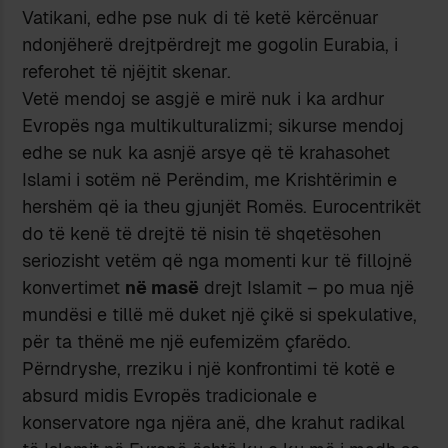
Vatikani, edhe pse nuk di të ketë kërcënuar
ndonjëherë drejtpërdrejt me gogolin Eurabia, i
referohet të njëjtit skenar.
Vetë mendoj se asgjë e mirë nuk i ka ardhur
Evropës nga multikulturalizmi; sikurse mendoj
edhe se nuk ka asnjë arsye që të krahasohet
Islami i sotëm në Perëndim, me Krishtërimin e
hershëm që ia theu gjunjët Romës. Eurocentrikët
do të kenë të drejtë të nisin të shqetësohen
seriozisht vetëm që nga momenti kur të fillojnë
konvertimet
në masë
drejt Islamit – po mua një
mundësi e tillë më duket një çikë si spekulative,
për ta thënë me një eufemizëm çfarëdo.
Përndryshe, rreziku i një konfrontimi të kotë e
absurd midis Evropës tradicionale e
konservatore nga njëra anë, dhe krahut radikal