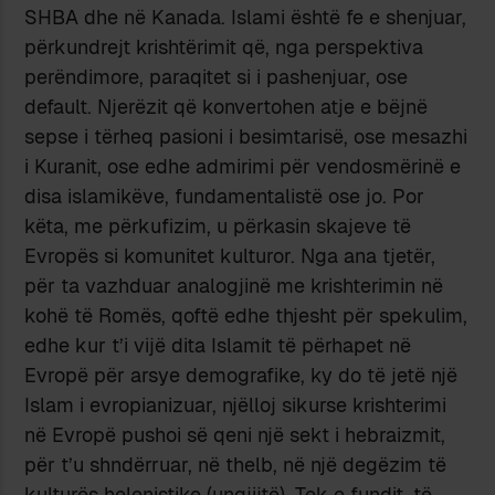
SHBA dhe në Kanada. Islami është fe e shenjuar,
përkundrejt krishtërimit që, nga perspektiva
perëndimore, paraqitet si i pashenjuar, ose
default. Njerëzit që konvertohen atje e bëjnë
sepse i tërheq pasioni i besimtarisë, ose mesazhi
i Kuranit, ose edhe admirimi për vendosmërinë e
disa islamikëve, fundamentalistë ose jo. Por
këta, me përkufizim, u përkasin skajeve të
Evropës si komunitet kulturor. Nga ana tjetër,
për ta vazhduar analogjinë me krishterimin në
kohë të Romës, qoftë edhe thjesht për spekulim,
edhe kur t’i vijë dita Islamit të përhapet në
Evropë për arsye demografike, ky do të jetë një
Islam i evropianizuar, njëlloj sikurse krishterimi
në Evropë pushoi së qeni një sekt i hebraizmit,
për t’u shndërruar, në thelb, në një degëzim të
kulturës helenistike (ungjijtë). Tek e fundit, të