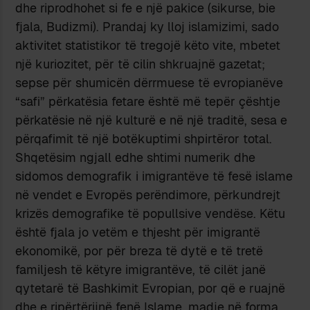
dhe riprodhohet si fe e një pakice (sikurse, bie
fjala, Budizmi). Prandaj ky lloj islamizimi, sado
aktivitet statistikor të tregojë këto vite, mbetet
një kuriozitet, për të cilin shkruajnë gazetat;
sepse për shumicën dërrmuese të evropianëve
“safi” përkatësia fetare është më tepër çështje
përkatësie në një kulturë e në një traditë, sesa e
përqafimit të një botëkuptimi shpirtëror total.
Shqetësim ngjall edhe shtimi numerik dhe
sidomos demografik i imigrantëve të fesë islame
në vendet e Evropës perëndimore, përkundrejt
krizës demografike të popullsive vendëse. Këtu
është fjala jo vetëm e thjesht për imigrantë
ekonomikë, por për breza të dytë e të tretë
familjesh të këtyre imigrantëve, të cilët janë
qytetarë të Bashkimit Evropian, por që e ruajnë
dhe e ripërtërijnë fenë Islame, madje në forma