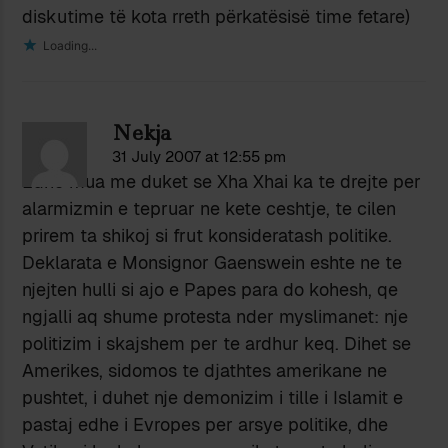
diskutime të kota rreth përkatësisë time fetare)
Loading...
Nekja
31 July 2007 at 12:55 pm
Edhe mua me duket se Xha Xhai ka te drejte per
alarmizmin e tepruar ne kete ceshtje, te cilen
prirem ta shikoj si frut konsideratash politike.
Deklarata e Monsignor Gaenswein eshte ne te
njejten hulli si ajo e Papes para do kohesh, qe
ngjalli aq shume protesta nder myslimanet: nje
politizim i skajshem per te ardhur keq. Dihet se
Amerikes, sidomos te djathtes amerikane ne
pushtet, i duhet nje demonizim i tille i Islamit e
pastaj edhe i Evropes per arsye politike, dhe