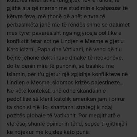
gjithë ata që merren me studimin e krahasuar të
këtyre feve, më thonë që anët e tyre të
përbashkëta janë më të rëndësishme se dallimet
mes tyre; pavarësisht nga ngjyrosja politike e
konfliktit fetar sot në Lindjen e Mesme e gjetiu.
Katolicizmi, Papa dhe Vatikani, në vend që t’u
bëjnë jehonë doktrinave dinake të neokonëve,
do të bënin mirë të punonin, së bashku me
Islamin, për t’u gjetur një zgjidhje konflikteve në
Lindjen e Mesme, sidomos krizës palestineze…
Në këtë kontekst, unë edhe skandalin e
pedofilisë së klerit katolik amerikan jam i prirur
ta shoh si një lloj shantazhi strategjik ndaj
pozitës globale të Vatikanit. Por megjithatë e
vlerësoj shumë opinionin tënd, sepse ti gjithnjë i
ke ndjekur me kujdes këto punë.