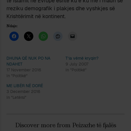
të Islamit në Evropë është ku e ku më i madh se
rreziku demografik i plakjes dhe vyshkjes së
Krishtërimit në kontinent.
Ndaje:
DHUNA QË NUK PO NA
T’ia vëmë kryqin?
NDAHET
9 July 2007
17 November 2016
In "Politikë"
In "Politikë"
ME LIBËR NË DORË
3 December 2016
In "Letërsi"
Discover more from Peizazhe të fjalës