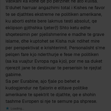
Vatikani ka kohe qe po perzihet ne ato kulisa.
S’duhet harruar angazhimi total i Kishes ne favor
te se djathtes ekstreme ne politiken amerikane,
ku aborti eshte bere lakmus testi absolut, qe
eklipson gjithshka tjeter(!) Shto ketu edhe
shqetesimin per pjellshmerine e madhe te grave
islame, dhe kuptohet se Kisha nuk ndihet mire
per perspektivat e krishterimit. Personalisht s’me
pelqen fare kjo nderthurje e fese me politiken
(sa ka vuajtur Evropa nga kjo), por me sa duket
njerezit jane te destinuar te perserisin te njejtat
gabime.
Sa per Eurabine, ajo fjale po behet e
kudogjendur ne fjalorin e elitave politike
amerikane te spektrit te djathte, qe e shohin
tashme Evropen si nje te semure pa shprese.
Loading...