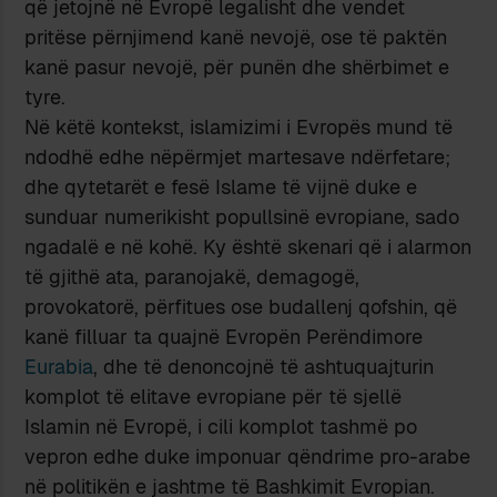
që jetojnë në Evropë legalisht dhe vendet
pritëse përnjimend kanë nevojë, ose të paktën
kanë pasur nevojë, për punën dhe shërbimet e
tyre.
Në këtë kontekst, islamizimi i Evropës mund të
ndodhë edhe nëpërmjet martesave ndërfetare;
dhe qytetarët e fesë Islame të vijnë duke e
sunduar numerikisht popullsinë evropiane, sado
ngadalë e në kohë. Ky është skenari që i alarmon
të gjithë ata, paranojakë, demagogë,
provokatorë, përfitues ose budallenj qofshin, që
kanë filluar ta quajnë Evropën Perëndimore
Eurabia
, dhe të denoncojnë të ashtuquajturin
komplot të elitave evropiane për të sjellë
Islamin në Evropë, i cili komplot tashmë po
vepron edhe duke imponuar qëndrime pro-arabe
në politikën e jashtme të Bashkimit Evropian.