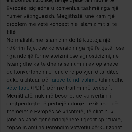
e sidomos katolike, të një pjese të madhe të
Evropës; siç edhe u komentua tashmë nga një
numër vëzhguesish. Megjithatë, unë kam një
problem me vetë konceptin e islamizimit si të
tillë.
Normalisht, me islamizim do të kuptoja një
ndërrim feje, ose konversion nga një fe tjetër ose
nga ndonjë formë ateizmi ose agnosticizmi, në
Islam; dhe ka të dhëna se numri i evropianëve
që konvertohen në fenë e re po vjen dita-ditës
duke u shtuar, për
arsye të ndryshme
(shih edhe
këtë faqe
(PDF), për një trajtim më tërësor).
Megjithatë, nuk më besohet që konvertimi i
drejtpërdrejtë të përbëjë ndonjë rrezik real për
themelet e Evropës së krishterë; të cilat nuk
janë as kanë qenë ndonjëherë thjesht spirituale;
sepse Islami në Perëndim vetvetiu përkufizohet