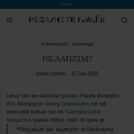
DHURO
Search
Antropologji
/
Sociologji
for:
ISLAMIZIM?
Ardian Vehbiu
27 July 2007
Lexoj tani se sekretari privat i Papës Benedikt
XVI, Monsignor
Georg Gaenswein
, në një
intervistë botuar sot në
Sueddeutsche
Magazine
, paska thënë, ndër të tjera se
“Përpjekjet për islamizim të Perëndimit