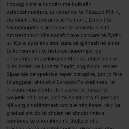
tipologjikisht e kundërt me kulturën
establishmentare, eurokratike, të Palazzo Pitti-t,
Da Vinci-t, katedrales së Reims-it, Davidit të
Michelangelo-s, kanaleve të Venezia-s e të
Amsterdam-it dhe kasafortave bankare të Zyrih-
ut. Kjo e dyta ekziston para së gjithash në emër
të konservimit të historisë nëpërmjet një
përpjekjeje muzeifikuese titanike, objektivi i së
cilës është, në fund të fundit, asgjësimi i reales.
Sipas një perspektive tepër distopike, por jo fare
të pagjasë, shtetet e Evropës Perëndimore, të
privuara nga efektet tonizuese të horizontit
sovjetik në Lindje, janë të destinuara të pësojnë
një varg shndërrimesh sociale rrënjësore, të cilat
gradualisht do të shpien në shndërrimin e
kombeve të dikurshme në titullarë dhe
trashëgues të pushtetit politik, ekonomik dhe