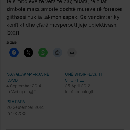
të simboleve të veta të paçmuara, të cilat
simbole masa amorfe poshtë mureve të fortesës
gjithsesi nuk ia lakmon aspak. Sa vendimtar ky
konflikt dhe çfarë mospërputhjeje objektivash!
[
2001]
Ndaje:
NGA GJAKMARRJA NË
UNË SHQIPFLAS, TI
KOMB
SHQIPFLET
4 September 2014
25 April 2012
In "Antropologji"
In "Antropologji"
PSE PAPA
20 September 2014
In "Politikë"