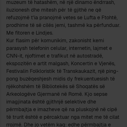
muzeum të hatashëm, në një dinamo ëndrrash,
iluzionesh dhe mitesh për të gjithë ne që
refuzojmë t’ia pranojmë vetes se Lufta e Ftohtë,
prodhime të së cilës jemi, tashmë ka përfunduar.
Me fitoren e Lindjes.
Kur flasim për komunikim, zakonisht kemi
parasysh telefonin celular, internetin, lajmet e
CNN-it, njoftimet e trafikut në autostradë,
ekspozitën e artit malgash, Koncertin e Vjenës,
Festivalin Folkloristik të Transkaukazit, një ping-
pong buzëqeshjesh midis dy frekuentuesish të
njëkohshëm të Bibliotekës së Shoqatës së
Arkeologëve Gjermanë në Romë. Kjo sepse
imagjinata është gjithnjë selektive dhe
përmbajtja e imazheve që na pluskojnë në cipë
të trurit është e përcaktuar nga mitet me të cilat
rrojmë. Dhe jo vetëm kaq: edhe përmbajtja e