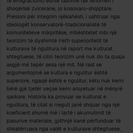
të emigracionit) është tashmë një fenomen i
shoqërisë zvicerane, jo kosovaro-shqiptare.
Presioni për integrim njëkahësh, i ushtruar nga
ideologët konservatorë-tradicionalistë të
komuniteteve mikpritëse, mbështetet mbi një
teorizim të dyshimtë rreth superioritetit të
kulturave të ngulitura në raport me kulturat
shtegtuese, të cilin teorizim unë nuk do ta quaja
asgjë më tepër sesa një mit. Në rast se
argumentojmë se kultura e ngulitur është
superiore, ngaqë është e ngulitur, këtu nuk kemi
bërë gjë tjetër veçse kemi arsyetuar në mënyrë
qarkore. Historia ka provuar se kulturat e
ngulitura, të cilat si rregull janë shquar nga një
koeficient shumë më i lartë i akumulimit të
pasurive materiale, gjithnjë kanë përfunduar të
shkatërruara nga valët e kulturave shtegtuese,