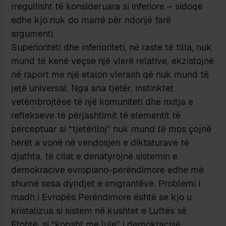
rregullisht të konsideruara si inferiore – sidoqë
edhe kjo nuk do marrë për ndonjë farë
argumenti.
Superioriteti dhe inferioriteti, në raste të tilla, nuk
mund të kenë veçse një vlerë relative, ekzistojnë
në raport me një etalon vlerash që nuk mund të
jetë universal. Nga ana tjetër, instinktet
vetëmbrojtëse të një komuniteti dhe nxitja e
reflekseve të përjashtimit të elementit të
perceptuar si “tjetërlloj” nuk mund të mos çojnë
herët a vonë në vendosjen e diktaturave të
djathta, të cilat e denatyrojnë sistemin e
demokracive evropiano-perëndimore edhe më
shumë sesa dyndjet e imigrantëve. Problemi i
madh i Evropës Perëndimore është se kjo u
kristalizua si sistem në kushtet e Luftës së
Ftohtë, si “kopsht me lule” i demokracisë