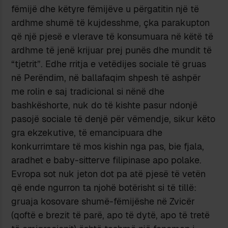
fëmijë dhe këtyre fëmijëve u përgatitin një të
ardhme shumë të kujdesshme, çka parakupton
që një pjesë e vlerave të konsumuara në këtë të
ardhme të jenë krijuar prej punës dhe mundit të
“tjetrit”. Edhe rritja e vetëdijes sociale të gruas
në Perëndim, në ballafaqim shpesh të ashpër
me rolin e saj tradicional si nënë dhe
bashkëshorte, nuk do të kishte pasur ndonjë
pasojë sociale të denjë për vëmendje, sikur këto
gra ekzekutive, të emancipuara dhe
konkurrimtare të mos kishin nga pas, bie fjala,
aradhet e baby-sitterve filipinase apo polake.
Evropa sot nuk jeton dot pa atë pjesë të vetën
që ende ngurron ta njohë botërisht si të tillë:
gruaja kosovare shumë-fëmijëshe në Zvicër
(qoftë e brezit të parë, apo të dytë, apo të tretë