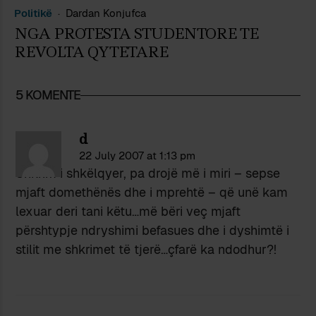
Politikë
Dardan Konjufca
NGA PROTESTA STUDENTORE TE
REVOLTA QYTETARE
5 KOMENTE
d
22 July 2007 at 1:13 pm
Shkrim i shkëlqyer, pa drojë më i miri – sepse
mjaft domethënës dhe i mprehtë – që unë kam
lexuar deri tani këtu…më bëri veç mjaft
përshtypje ndryshimi befasues dhe i dyshimtë i
stilit me shkrimet të tjerë…çfarë ka ndodhur?!