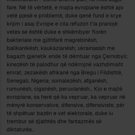
fare. Në të vërtetë, e majta evropiane është ajo
vetë pjesë e problemit, duke qenë fund e krye
krijim i asaj Evrope e cila refuzon t’ia pranojë
vetes se është duke e shkëmbyer florën
bakteriale me gjithfarë magrebinësh,
ballkanikësh, kaukazianësh; ukrainasish me
bagazh gjenetik ende të dëmtuar nga Çernobyli;
kinezësh të palodhur që ndërrojnë vazhdimisht
emrat; zezakësh afrikanë nga Bregu i Fildishtë,
Senegali, Nigeria; somalezësh, afganësh,
rumunësh, ciganësh, peruvianësh… Kjo e majtë
evropiane, sa herë që ka vepruar, ka vepruar në
mënyrë konservative, difensive, difensiviste, për
të shpëtuar bazën e vet elektorale, duke iu
trembur së djathtës dhe fantazmës së
diktaturës…