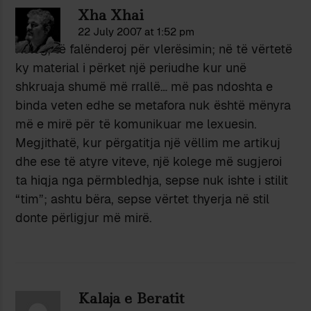
Xha Xhai
22 July 2007 at 1:52 pm
Koleg, të falënderoj për vlerësimin; në të vërtetë
ky material i përket një periudhe kur unë
shkruaja shumë më rrallë… më pas ndoshta e
binda veten edhe se metafora nuk është mënyra
më e mirë për të komunikuar me lexuesin.
Megjithatë, kur përgatitja një vëllim me artikuj
dhe ese të atyre viteve, një kolege më sugjeroi
ta hiqja nga përmbledhja, sepse nuk ishte i stilit
“tim”; ashtu bëra, sepse vërtet thyerja në stil
donte përligjur më mirë.
Kalaja e Beratit