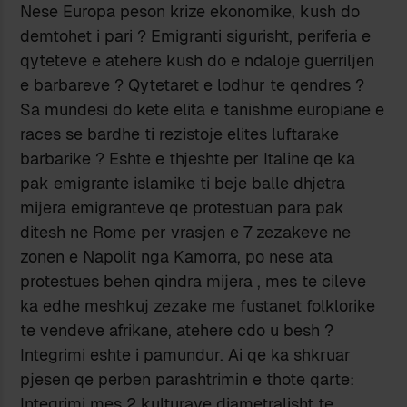
Nese Europa peson krize ekonomike, kush do
demtohet i pari ? Emigranti sigurisht, periferia e
qyteteve e atehere kush do e ndaloje guerriljen
e barbareve ? Qytetaret e lodhur te qendres ?
Sa mundesi do kete elita e tanishme europiane e
races se bardhe ti rezistoje elites luftarake
barbarike ? Eshte e thjeshte per Italine qe ka
pak emigrante islamike ti beje balle dhjetra
mijera emigranteve qe protestuan para pak
ditesh ne Rome per vrasjen e 7 zezakeve ne
zonen e Napolit nga Kamorra, po nese ata
protestues behen qindra mijera , mes te cileve
ka edhe meshkuj zezake me fustanet folklorike
te vendeve afrikane, atehere cdo u besh ?
Integrimi eshte i pamundur. Ai qe ka shkruar
pjesen qe perben parashtrimin e thote qarte:
Integrimi mes 2 kulturave diametralisht te