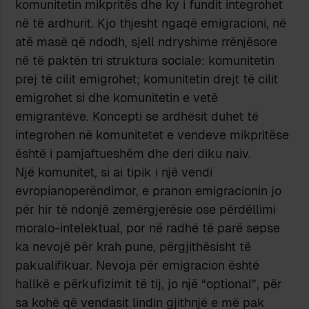
komunitetin mikpritës dhe ky i fundit integrohet
në të ardhurit. Kjo thjesht ngaqë emigracioni, në
atë masë që ndodh, sjell ndryshime rrënjësore
në të paktën tri struktura sociale: komunitetin
prej të cilit emigrohet; komunitetin drejt të cilit
emigrohet si dhe komunitetin e vetë
emigrantëve. Koncepti se ardhësit duhet të
integrohen në komunitetet e vendeve mikpritëse
është i pamjaftueshëm dhe deri diku naiv.
Një komunitet, si ai tipik i një vendi
evropianoperëndimor, e pranon emigracionin jo
për hir të ndonjë zemërgjerësie ose përdëllimi
moralo-intelektual, por në radhë të parë sepse
ka nevojë për krah pune, përgjithësisht të
pakualifikuar. Nevoja për emigracion është
hallkë e përkufizimit të tij, jo një “optional”, për
sa kohë që vendasit lindin gjithnjë e më pak