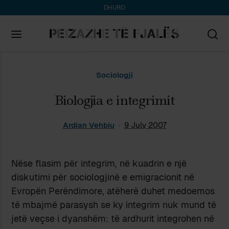
DHURO
Search
Sociologji
for:
Biologjia e integrimit
Ardian Vehbiu
9 July 2007
Nëse flasim për integrim, në kuadrin e një
diskutimi për sociologjinë e emigracionit në
Evropën Perëndimore, atëherë duhet medoemos
të mbajmë parasysh se ky integrim nuk mund të
jetë veçse i dyanshëm: të ardhurit integrohen në