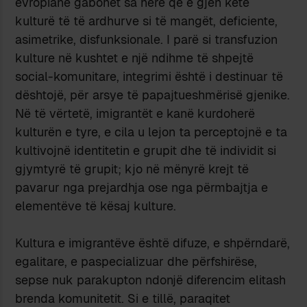
evropiane gabohet sa herë që e gjen këtë
kulturë të të ardhurve si të mangët, deficiente,
asimetrike, disfunksionale. I parë si transfuzion
kulture në kushtet e një ndihme të shpejtë
social-komunitare, integrimi është i destinuar të
dështojë, për arsye të papajtueshmërisë gjenike.
Në të vërtetë, imigrantët e kanë kurdoherë
kulturën e tyre, e cila u lejon ta perceptojnë e ta
kultivojnë identitetin e grupit dhe të individit si
gjymtyrë të grupit; kjo në mënyrë krejt të
pavarur nga prejardhja ose nga përmbajtja e
elementëve të kësaj kulture.
Kultura e imigrantëve është difuze, e shpërndarë,
egalitare, e paspecializuar dhe përfshirëse,
sepse nuk parakupton ndonjë diferencim elitash
brenda komunitetit. Si e tillë, paraqitet