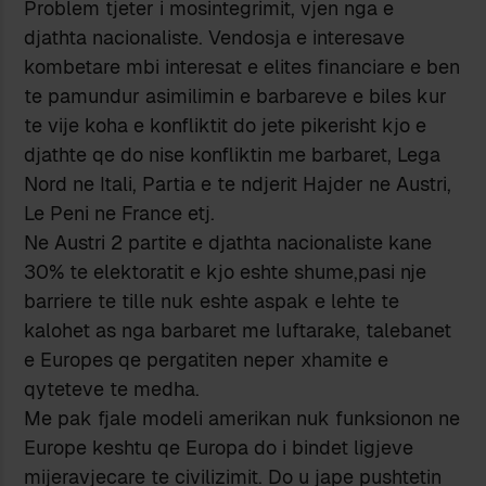
Problem tjeter i mosintegrimit, vjen nga e
djathta nacionaliste. Vendosja e interesave
kombetare mbi interesat e elites financiare e ben
te pamundur asimilimin e barbareve e biles kur
te vije koha e konfliktit do jete pikerisht kjo e
djathte qe do nise konfliktin me barbaret, Lega
Nord ne Itali, Partia e te ndjerit Hajder ne Austri,
Le Peni ne France etj.
Ne Austri 2 partite e djathta nacionaliste kane
30% te elektoratit e kjo eshte shume,pasi nje
barriere te tille nuk eshte aspak e lehte te
kalohet as nga barbaret me luftarake, talebanet
e Europes qe pergatiten neper xhamite e
qyteteve te medha.
Me pak fjale modeli amerikan nuk funksionon ne
Europe keshtu qe Europa do i bindet ligjeve
mijeravjecare te civilizimit. Do u jape pushtetin