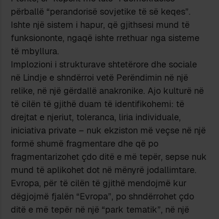
përballë “perandorisë sovjetike të së keqes”.
Ishte një sistem i hapur, që gjithsesi mund të
funksiononte, ngaqë ishte rrethuar nga sisteme
të mbyllura.
Implozioni i strukturave shtetërore dhe sociale
në Lindje e shndërroi vetë Perëndimin në një
relike, në një gërdallë anakronike. Ajo kulturë në
të cilën të gjithë duam të identifikohemi: të
drejtat e njeriut, toleranca, liria individuale,
iniciativa private – nuk ekziston më veçse në një
formë shumë fragmentare dhe që po
fragmentarizohet çdo ditë e më tepër, sepse nuk
mund të aplikohet dot në mënyrë jodallimtare.
Evropa, për të cilën të gjithë mendojmë kur
dëgjojmë fjalën “Evropa”, po shndërrohet çdo
ditë e më tepër në një “park tematik”, në një