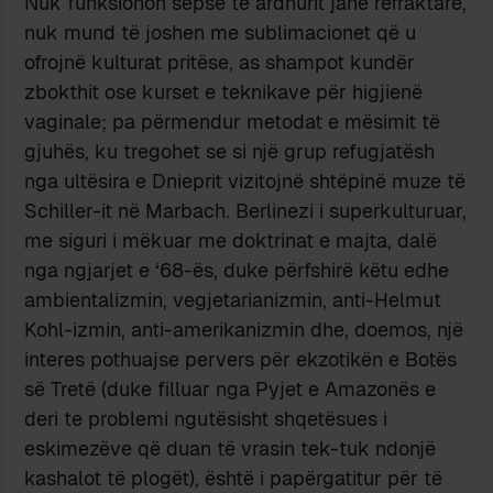
Nuk funksionon sepse të ardhurit janë refraktarë,
nuk mund të joshen me sublimacionet që u
ofrojnë kulturat pritëse, as shampot kundër
zbokthit ose kurset e teknikave për higjienë
vaginale; pa përmendur metodat e mësimit të
gjuhës, ku tregohet se si një grup refugjatësh
nga ultësira e Dnieprit vizitojnë shtëpinë muze të
Schiller-it në Marbach. Berlinezi i superkulturuar,
me siguri i mëkuar me doktrinat e majta, dalë
nga ngjarjet e ‘68-ës, duke përfshirë këtu edhe
ambientalizmin, vegjetarianizmin, anti-Helmut
Kohl-izmin, anti-amerikanizmin dhe, doemos, një
interes pothuajse pervers për ekzotikën e Botës
së Tretë (duke filluar nga Pyjet e Amazonës e
deri te problemi ngutësisht shqetësues i
eskimezëve që duan të vrasin tek-tuk ndonjë
kashalot të plogët), është i papërgatitur për të