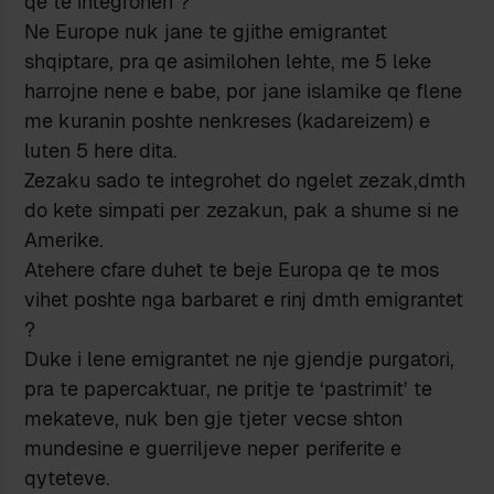
qe te integrohen ?
Ne Europe nuk jane te gjithe emigrantet
shqiptare, pra qe asimilohen lehte, me 5 leke
harrojne nene e babe, por jane islamike qe flene
me kuranin poshte nenkreses (kadareizem) e
luten 5 here dita.
Zezaku sado te integrohet do ngelet zezak,dmth
do kete simpati per zezakun, pak a shume si ne
Amerike.
Atehere cfare duhet te beje Europa qe te mos
vihet poshte nga barbaret e rinj dmth emigrantet
?
Duke i lene emigrantet ne nje gjendje purgatori,
pra te papercaktuar, ne pritje te ‘pastrimit’ te
mekateve, nuk ben gje tjeter vecse shton
mundesine e guerriljeve neper periferite e
qyteteve.