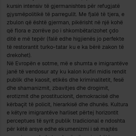
kursin intensiv të gjermanishtes për refugjatë
gjysmëpolitikë të parregullt. Me fjalë të tjera, e
zbulon që është gjerman, pikërisht në një kohë
që flora e zorrëve po i shkombëtarizohet çdo
ditë e më tepër (falë edhe higjienës jo perfekte
të restorantit turko-tatar ku e ka bërë zakon të
drekohet).
Në Evropën e sotme, më e shumta e imigrantëve
janë të vendosur aty ku kalon kufiri midis rendit
publik dhe kaosit, etikës dhe kriminalitetit, fesë
dhe shamanizmit, zbavitjes dhe drogimit,
erotizmit dhe prostitucionit, demokracisë dhe
kërbaçit të policit, hierarkisë dhe dhunës. Kultura
e këtyre imigrantëve harliset përtej horizontit
perceptues të syrit publik tradicional e ndoshta
për këtë arsye edhe ekumenizmi i së majtës