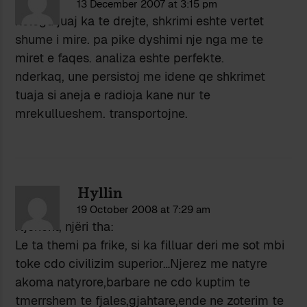
13 December 2007 at 3:15 pm
kolegu juaj ka te drejte, shkrimi eshte vertet
shume i mire. pa pike dyshimi nje nga me te
miret e faqes. analiza eshte perfekte.
nderkaq, une persistoj me idene qe shkrimet
tuaja si aneja e radioja kane nur te
mrekullueshem. transportojne.
Hyllin
19 October 2008 at 7:29 am
Njëherit, njëri tha:
Le ta themi pa frike, si ka filluar deri me sot mbi
toke cdo civilizim superior…Njerez me natyre
akoma natyrore,barbare ne cdo kuptim te
tmerrshem te fjales,gjahtare,ende ne zoterim te