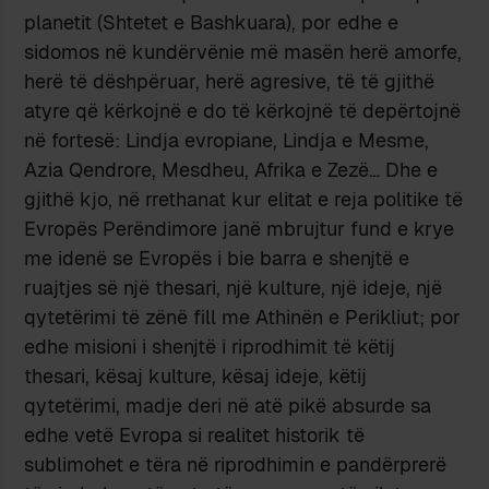
planetit (Shtetet e Bashkuara), por edhe e
sidomos në kundërvënie më masën herë amorfe,
herë të dëshpëruar, herë agresive, të të gjithë
atyre që kërkojnë e do të kërkojnë të depërtojnë
në fortesë: Lindja evropiane, Lindja e Mesme,
Azia Qendrore, Mesdheu, Afrika e Zezë… Dhe e
gjithë kjo, në rrethanat kur elitat e reja politike të
Evropës Perëndimore janë mbrujtur fund e krye
me idenë se Evropës i bie barra e shenjtë e
ruajtjes së një thesari, një kulture, një ideje, një
qytetërimi të zënë fill me Athinën e Perikliut; por
edhe misioni i shenjtë i riprodhimit të këtij
thesari, kësaj kulture, kësaj ideje, këtij
qytetërimi, madje deri në atë pikë absurde sa
edhe vetë Evropa si realitet historik të
sublimohet e tëra në riprodhimin e pandërprerë