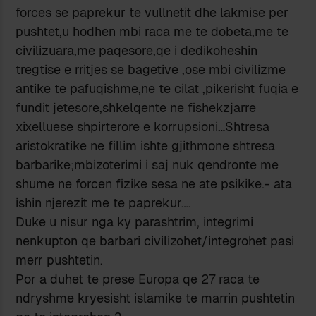
forces se paprekur te vullnetit dhe lakmise per
pushtet,u hodhen mbi raca me te dobeta,me te
civilizuara,me paqesore,qe i dedikoheshin
tregtise e rritjes se bagetive ,ose mbi civilizme
antike te pafuqishme,ne te cilat ,pikerisht fuqia e
fundit jetesore,shkelqente ne fishekzjarre
xixelluese shpirterore e korrupsioni…Shtresa
aristokratike ne fillim ishte gjithmone shtresa
barbarike;mbizoterimi i saj nuk qendronte me
shume ne forcen fizike sesa ne ate psikike.- ata
ishin njerezit me te paprekur….
Duke u nisur nga ky parashtrim, integrimi
nenkupton qe barbari civilizohet/integrohet pasi
merr pushtetin.
Por a duhet te prese Europa qe 27 raca te
ndryshme kryesisht islamike te marrin pushtetin