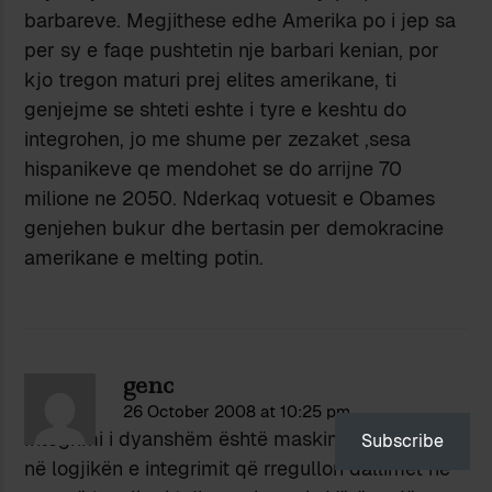
barbareve. Megjithese edhe Amerika po i jep sa
per sy e faqe pushtetin nje barbari kenian, por
kjo tregon maturi prej elites amerikane, ti
genjejme se shteti eshte i tyre e keshtu do
integrohen, jo me shume per zezaket ,sesa
hispanikeve qe mendohet se do arrijne 70
milione ne 2050. Nderkaq votuesit e Obames
genjehen bukur dhe bertasin per demokracine
amerikane e melting potin.
genc
26 October 2008 at 10:25 pm
Integrimi i dyanshëm është maskim i njëansisë
Subscribe
në logjikën e integrimit që rregullon dallimet në