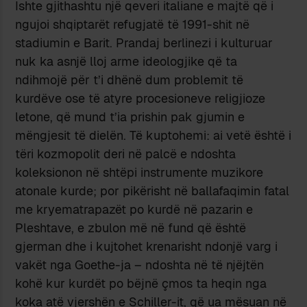
Ishte gjithashtu një qeveri italiane e majtë që i
ngujoi shqiptarët refugjatë të 1991-shit në
stadiumin e Barit. Prandaj berlinezi i kulturuar
nuk ka asnjë lloj arme ideologjike që ta
ndihmojë për t’i dhënë dum problemit të
kurdëve ose të atyre procesioneve religjioze
letone, që mund t’ia prishin pak gjumin e
mëngjesit të dielën. Të kuptohemi: ai vetë është i
tëri kozmopolit deri në palcë e ndoshta
koleksionon në shtëpi instrumente muzikore
atonale kurde; por pikërisht në ballafaqimin fatal
me kryematrapazët po kurdë në pazarin e
Pleshtave, e zbulon më në fund që është
gjerman dhe i kujtohet krenarisht ndonjë varg i
vakët nga Goethe-ja – ndoshta në të njëjtën
kohë kur kurdët po bëjnë çmos ta heqin nga
koka atë vjershën e Schiller-it, që ua mësuan në