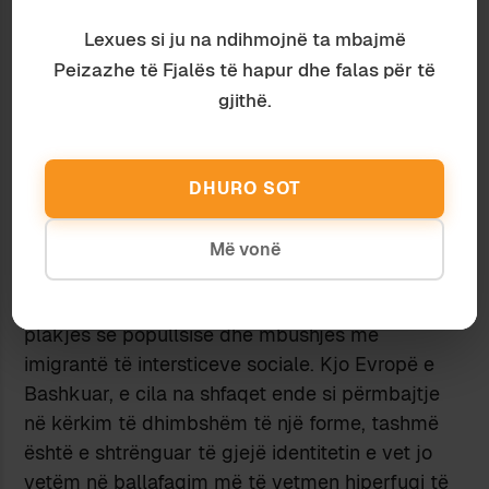
Përkundrazi, aristokracia e re e kombeve të
Lexues si ju na ndihmojnë ta mbajmë
defertilizuara, do të përqendrohet në ruajtjen
dhe riprodhimin e strukturave të pushtetit dhe të
Peizazhe të Fjalës të hapur dhe falas për të
komunikimit, si instrument bazë i ushtrimit të
gjithë.
këtij pushteti brenda një universi në thelb virtual,
sepse digital.
Mbetet megjithatë e vërtetë se Evropa e
DHURO SOT
Bashkuar – e cila si projekt i përket epokës së
Luftës së Ftohtë – mund të shërbejë farë mirë si
Më vonë
një kundërmasë ndaj atrofisë së shteteve-
kombe të Evropës Perëndimore, në rrethanat e
plakjes së popullsisë dhe mbushjes me
imigrantë të intersticeve sociale. Kjo Evropë e
Bashkuar, e cila na shfaqet ende si përmbajtje
në kërkim të dhimbshëm të një forme, tashmë
është e shtrënguar të gjejë identitetin e vet jo
vetëm në ballafaqim më të vetmen hiperfuqi të