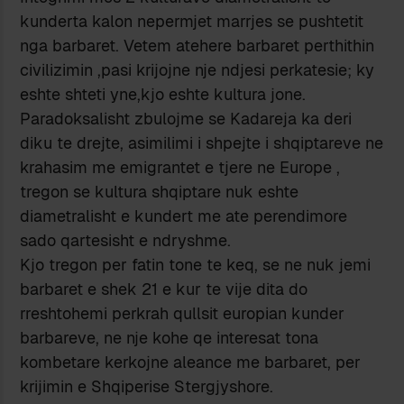
kunderta kalon nepermjet marrjes se pushtetit
nga barbaret. Vetem atehere barbaret perthithin
civilizimin ,pasi krijojne nje ndjesi perkatesie; ky
eshte shteti yne,kjo eshte kultura jone.
Paradoksalisht zbulojme se Kadareja ka deri
diku te drejte, asimilimi i shpejte i shqiptareve ne
krahasim me emigrantet e tjere ne Europe ,
tregon se kultura shqiptare nuk eshte
diametralisht e kundert me ate perendimore
sado qartesisht e ndryshme.
Kjo tregon per fatin tone te keq, se ne nuk jemi
barbaret e shek 21 e kur te vije dita do
rreshtohemi perkrah qullsit europian kunder
barbareve, ne nje kohe qe interesat tona
kombetare kerkojne aleance me barbaret, per
krijimin e Shqiperise Stergjyshore.