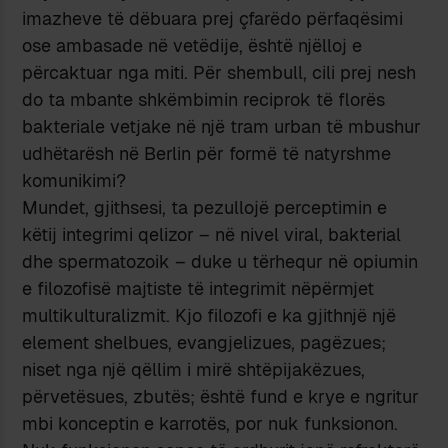
imazheve të dëbuara prej çfarëdo përfaqësimi
ose ambasade në vetëdije, është njëlloj e
përcaktuar nga miti. Për shembull, cili prej nesh
do ta mbante shkëmbimin reciprok të florës
bakteriale vetjake në një tram urban të mbushur
udhëtarësh në Berlin për formë të natyrshme
komunikimi?
Mundet, gjithsesi, ta pezullojë perceptimin e
këtij integrimi qelizor – në nivel viral, bakterial
dhe spermatozoik – duke u tërhequr në opiumin
e filozofisë majtiste të integrimit nëpërmjet
multikulturalizmit. Kjo filozofi e ka gjithnjë një
element shelbues, evangjelizues, pagëzues;
niset nga një qëllim i mirë shtëpijakëzues,
përvetësues, zbutës; është fund e krye e ngritur
mbi konceptin e karrotës, por nuk funksionon.