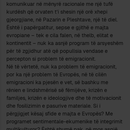
komunikuar në mënyrë racionale me një tufë
kurdësh që orvaten t’i shesin një orë xhepi
gjeorgjiane, në Pazarin e Pleshtave, një të diel.
Është i papërgatitur, sepse e gjithë e majta
evropiane – tek e cila falen, në thelb, elitat e
kontinentit – nuk ka asnjë program të arsyeshëm
për të zgjidhur atë që popullsia vendase e
percepton si problem të emigracionit.
Në të vërtetë, nuk ka problem të emigracionit,
por ka një problem të Evropës, në të cilën
emigracioni ka pjesën e vet, së bashku me
rënien e lindshmërisë së fëmijëve, krizën e
familjes, krizën e ideologjive dhe të motivacionit
dhe fosilizimin e pasurive materiale.
Si i
përgjigjet kësaj sfide e majta e Evropës? Me
programet sentimentale-ekumenike të integrimit
multikulturor? Është shumë pak, në mos asgjë