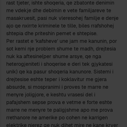
rast tjeter, ishte shoqeria, qe zbatonte denimin
me vdekje dhe debimin e vete familjareve te
masakruesit, pasi nuk vleresohej familje e denje
ajo qe nxirrte kriminele te tille, biles rrafshohej
shtepia dhe priteshin pemet e shtepise.
Per rastet e ‘kafsheve’ une jam me kanunin, por
sot kemi nje problem shume te madh, drejtesia
nuk ka aftesine(per shume arsye, qe nga
heterogjeniteti i shoqerise e deri tek gjykatesi
unik) qe ka pasur shoqeria kanunore. Sistemi i
drejtesise eshte teper i koklavitur me gjera
absurde, si mospranimi i proves te marre ne
menyre joligjore, e keshtu vrasesi del i
pafajshem sepse prova e vetme e forte eshte
marre ne menyre te paligjshme apo me prova
rrethanore ne amerike po cohen ne karrigen
elektrike njerez qe nuk dihet mire ne kane kryer