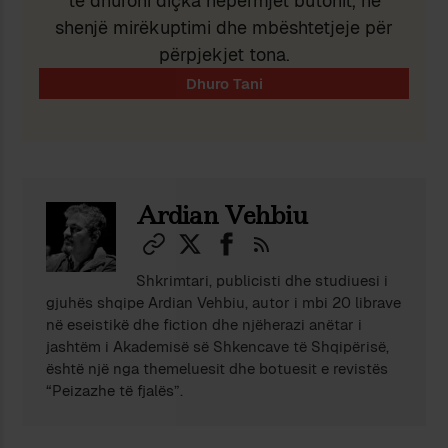
të dhuroni diçka nëpërmjet butonit, në
shenjë mirëkuptimi dhe mbështetjeje për
përpjekjet tona.
Ardian Vehbiu
Shkrimtari, publicisti dhe studiuesi i
gjuhës shqipe Ardian Vehbiu, autor i mbi 20 librave
në eseistikë dhe fiction dhe njëherazi anëtar i
jashtëm i Akademisë së Shkencave të Shqipërisë,
është një nga themeluesit dhe botuesit e revistës
“Peizazhe të fjalës”.