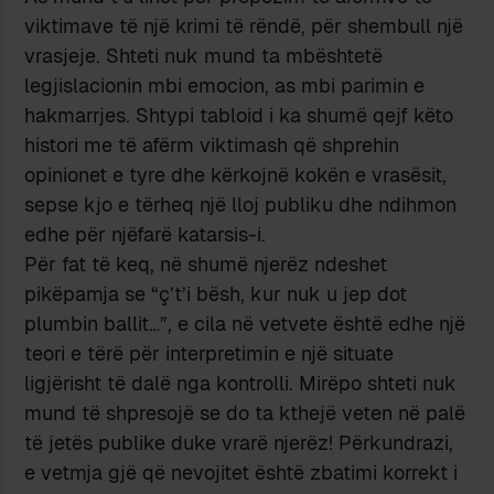
viktimave të një krimi të rëndë, për shembull një
vrasjeje. Shteti nuk mund ta mbështetë
legjislacionin mbi emocion, as mbi parimin e
hakmarrjes. Shtypi tabloid i ka shumë qejf këto
histori me të afërm viktimash që shprehin
opinionet e tyre dhe kërkojnë kokën e vrasësit,
sepse kjo e tërheq një lloj publiku dhe ndihmon
edhe për njëfarë katarsis-i.
Për fat të keq, në shumë njerëz ndeshet
pikëpamja se “ç’t’i bësh, kur nuk u jep dot
plumbin ballit…”, e cila në vetvete është edhe një
teori e tërë për interpretimin e një situate
ligjërisht të dalë nga kontrolli. Mirëpo shteti nuk
mund të shpresojë se do ta kthejë veten në palë
të jetës publike duke vrarë njerëz! Përkundrazi,
e vetmja gjë që nevojitet është zbatimi korrekt i