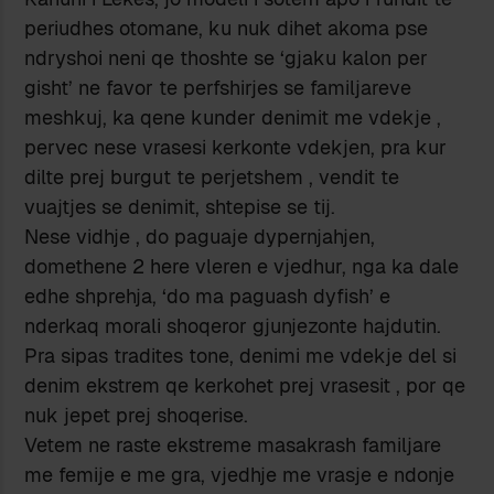
periudhes otomane, ku nuk dihet akoma pse
ndryshoi neni qe thoshte se ‘gjaku kalon per
gisht’ ne favor te perfshirjes se familjareve
meshkuj, ka qene kunder denimit me vdekje ,
pervec nese vrasesi kerkonte vdekjen, pra kur
dilte prej burgut te perjetshem , vendit te
vuajtjes se denimit, shtepise se tij.
Nese vidhje , do paguaje dypernjahjen,
domethene 2 here vleren e vjedhur, nga ka dale
edhe shprehja, ‘do ma paguash dyfish’ e
nderkaq morali shoqeror gjunjezonte hajdutin.
Pra sipas tradites tone, denimi me vdekje del si
denim ekstrem qe kerkohet prej vrasesit , por qe
nuk jepet prej shoqerise.
Vetem ne raste ekstreme masakrash familjare
me femije e me gra, vjedhje me vrasje e ndonje