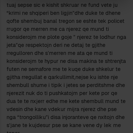
tuaj sepse sic e kishit shkruar ne fund vete ju
“krimi ne shqiperi ben ligjin”dhe duke te dhene
qofte shembuj banal tregon se eshte tek policet
rrugor qe merren me ca njerez qe mund ti
konsiderojm me plote goje ” njerez te lodhur nga
jeta”qe respektojn deri ne detaj te gjithe
rregulloren dhe s’merren me ata qe mund ti
konsiderojm te hypur ne disa makina te shtrenjta
futen ne semafore me te kuqe duke shkelur te
gjitha rregullat e qarkullimit,nejse ku ishte nje
shembull shume i tipik i jetes se perditshme dhe
njerezit nuk do ti pushkatojm per kete por qe
dua te te nxjerr edhe me kete shembull mund te
vdesin dhe kane vdekur mijra njerez dhe pse
nga “trongolliku”i disa injoranteve qe nxitojn dhe
s’jane te kujdesur pse se kane vene dy lek me