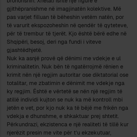
brohorisnin. Xhelati ishte një figurë e
gjithëpranishme në imagjinatën kolektive. Më
pas varjet filluan të bëheshin vetëm natën, por
të varurit ekspozoheshin në qendër të qyteteve,
për të trembur të tjerët. Kjo është bërë edhe në
Shqipëri, besoj, deri nga fundi i viteve
gjashtëdhjetë.
Nuk ka asnjë provë që dënimi me vdekje e ul
kriminalitetin. Nuk bën të ngatërrojmë rënien e
krimit nën një regjim autoritar ose diktatorial ose
totalitar, me zbatimin e dënimit me vdekje nga
ky regjim. Është e vërtetë se nën një regjim të
atillë individi kujton se nuk ka më kontroll mbi
jetën e vet, por kjo nuk ka të bëjë me frikën nga
vdekja e dhunshme, e shkaktuar prej shtetit.
Përkundrazi, ekzistenca e një realiteti të tillë kur
njerëzit presin me vite për t’u ekzekutuar,