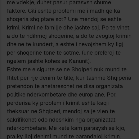
me vdekje, duhet pasur parasysh shume
faktore. Cili eshte problemi me i madh qe ka
shoqeria shqiptare sot? Une mendoj se eshte
krimi. Krimi ne familje dhe jashte saj. Po te vihet,
a do te ndihmoj shoqerine, a do te zvogloj krimin
dhe ne te kundert, a eshte i nevojshem ky ligj
per shoqerine tone te sotme. (une preferoj te
ngelem jashte kohes se Kanunit).
Eshte me e sigurte se ne Shqiperi nuk mund te
flitet per nje denim te tille, kur tashme Shqiperia
pretendon te anetaresohet ne disa organizata
politike nderkombetare dhe europiane. Por,
perderisa ky problem i krimit eshte kaq i
theksuar ne Shqiperi, mendoj sa je vlen te
sakrifikohet cdo ndeshkim nga organizatat
nderkombetare. Me kete kam parasysh se kjo,
pra ky lloj denimi mund te parandaloj krimin.