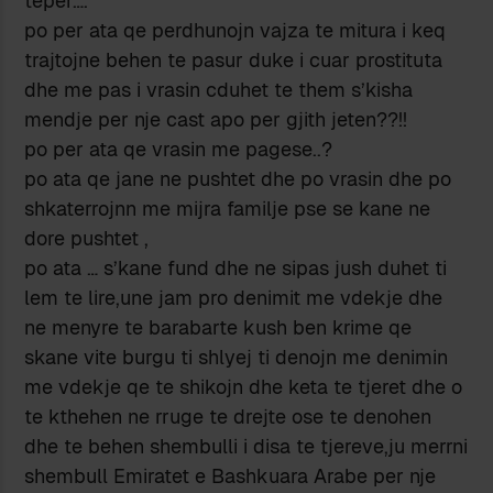
teper….
po per ata qe perdhunojn vajza te mitura i keq
trajtojne behen te pasur duke i cuar prostituta
dhe me pas i vrasin cduhet te them s’kisha
mendje per nje cast apo per gjith jeten??!!
po per ata qe vrasin me pagese..?
po ata qe jane ne pushtet dhe po vrasin dhe po
shkaterrojnn me mijra familje pse se kane ne
dore pushtet ,
po ata … s’kane fund dhe ne sipas jush duhet ti
lem te lire,une jam pro denimit me vdekje dhe
ne menyre te barabarte kush ben krime qe
skane vite burgu ti shlyej ti denojn me denimin
me vdekje qe te shikojn dhe keta te tjeret dhe o
te kthehen ne rruge te drejte ose te denohen
dhe te behen shembulli i disa te tjereve,ju merrni
shembull Emiratet e Bashkuara Arabe per nje