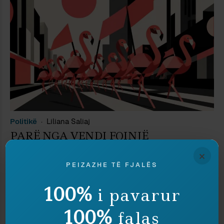
Politikë
Liliana Saliaj
PARË NGA VENDI FQINJË
×
PEIZAZHE TË FJALËS
100%
i pavarur
100%
falas