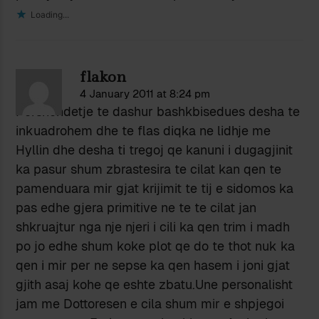
Loading...
flakon
4 January 2011 at 8:24 pm
Pershendetje te dashur bashkbisedues desha te
inkuadrohem dhe te flas diqka ne lidhje me
Hyllin dhe desha ti tregoj qe kanuni i dugagjinit
ka pasur shum zbrastesira te cilat kan qen te
pamenduara mir gjat krijimit te tij e sidomos ka
pas edhe gjera primitive ne te te cilat jan
shkruajtur nga nje njeri i cili ka qen trim i madh
po jo edhe shum koke plot qe do te thot nuk ka
qen i mir per ne sepse ka qen hasem i joni gjat
gjith asaj kohe qe eshte zbatu.Une personalisht
jam me Dottoresen e cila shum mir e shpjegoi