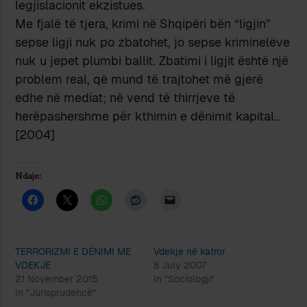
legjislacionit ekzistues.
Me fjalë të tjera, krimi në Shqipëri bën “ligjin”
sepse ligji nuk po zbatohet, jo sepse kriminelëve
nuk u jepet plumbi ballit. Zbatimi i ligjit është një
problem real, që mund të trajtohet më gjerë
edhe në mediat; në vend të thirrjeve të
herëpashershme për kthimin e dënimit kapital…
[2004]
Ndaje:
TERRORIZMI E DËNIMI ME
Vdekje në katror
VDEKJE
8 July 2007
21 November 2015
In "Sociologji"
In "Jurisprudencë"