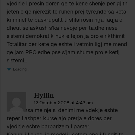
vjedhje i presin doren qe te kene shenje per gjith
jeten e qe njerezit te ruhen prej tyre,ndersa keta
kriminel te paskrupullt ti shfarrosin nga faqja e
dheut se askush s’ka nevoje per ta,dhe nese
sistemi demokratik nuk e lejon ja pro e rikthimit
Totalitar per kete qe eshte i vetmin ligj me mend
qe jam PRO,edhe pse s’jam shume pro e ketij
sistemi…
Loading...
Hyllin
12 October 2008 at 4:43 am
Dottoressa me nje s, denimi me vdekje eshte
teper i ashper kurse ajo prerja e dores per
vjedhje eshte barbarizem i paster.
Kanuni i Lekes, jo modeli i sotem apo i fundit te