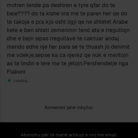
motren tende pa deshiren e tyre qfar do te
beje???? do ta kishe vra me te paren her qe do
te takoje e pra kjo osht ligji qe ne shtetet Arabe
kete e ben shteti zemerimin tend ata e rregullojn
dhe e bejn sipas rregullave te caktuar andaj
mendo edhe nje her para se te thuash jo denimit
me vdekje,sepse ka ca njerez qe nuk e meritojn
as te lindin e lere me te jetojn.Pershendetje nga
Flakoni
Loading...
Komentet janë mbyllur.
Abonohu për të marrë artikujt e rinj me email.