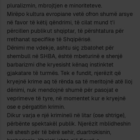
pluralizmin, mbrojtjen e minoriteteve.
Mirëpo kultura evropiane vetë ofron shumë arsye
në favor të këtij qëndrimi, të cilat mund t’i
përcillen publikut shqiptar, të përshtatura për
rrethanat specifike të Shqipërisë.
Dënimi me vdekje, ashtu siç zbatohet për
shembull në SHBA, është mbeturinë e shenjë
barbarizmi dhe kryesisht kënaq instinktet
gjakatare të turmës. Tek e fundit, njerëzit që
kryejnë krime aq të rënda sa të meritojnë atë lloj
dënimi, nuk mendojnë shumë për pasojat e
veprimeve të tyre, në momentet kur e kryejnë
ose e përgatitin krimin.
Dikur varja e një krimineli në litar (ose shtrige),
përbënte spektakël publik. Njerëzit mblidheshin
në shesh për të bërë sehir, duartrokisnin,