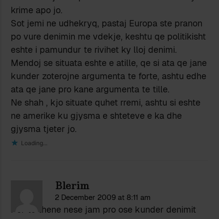
krime apo jo.
Sot jemi ne udhekryq, pastaj Europa ste pranon
po vure denimin me vdekje, keshtu qe politikisht
eshte i pamundur te rivihet ky lloj denimi.
Mendoj se situata eshte e atille, qe si ata qe jane
kunder zoterojne argumenta te forte, ashtu edhe
ata qe jane pro kane argumenta te tille.
Ne shah , kjo situate quhet rremi, ashtu si eshte
ne amerike ku gjysma e shteteve e ka dhe
gjysma tjeter jo.
Loading...
Blerim
2 December 2009 at 8:11 am
Per te thene nese jam pro ose kunder denimit