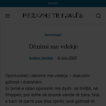
DHURO
Search
Sociologji
for:
Dënimi me vdekje
Ardian Vehbiu
8 July 2007
Oportuniteti i dënimit me vdekje – diskutim
gjithnjë i dobishëm.
Si temë e ndan opinionin më dysh: në SHBA, në
Shqipëri, por edhe në shumë vende të tjera. Nuk
e kam të qartë pse disa njerëz janë gjithnjë të