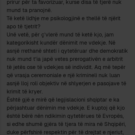
prirur për ta favorizuar, kurse disa të tjerë nuk
mund ta pranojnë.
Të ketë lidhje me psikologjinë e thellë të njërit
apo të tjetrit?
Unë vetë, për ç’vlerë mund të ketë kjo, jam
kategorikisht kundër dënimit me vdekje. Në
asnjë rrethanë shteti i qytetëruar dhe demokratik
nuk mund t’ia japë vetes prerogativën e arbitrit
të jetës ose të vdekjes së individit. Aq më tepër
që vrasja ceremoniale e një krimineli nuk luan
asnjë lloj roli objektiv në shlyerjen e pasojave të
krimit të kryer.
Është gjë e mirë që legjislacioni shqiptar e ka
përjashtuar dënimin me vdekje. E kuptoj që kjo
është bërë nën ndikimin qytetërues të Evropës,
si edhe shumë gjëra të tjera të mira në Shqipëri,
duke përfshirë respektin për të drejtat e njeriut,