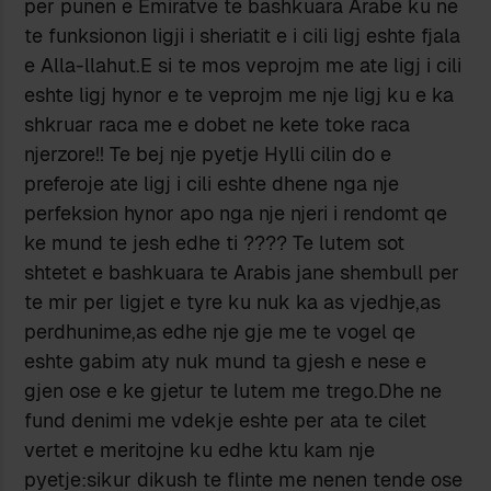
per punen e Emiratve te bashkuara Arabe ku ne
te funksionon ligji i sheriatit e i cili ligj eshte fjala
e Alla-llahut.E si te mos veprojm me ate ligj i cili
eshte ligj hynor e te veprojm me nje ligj ku e ka
shkruar raca me e dobet ne kete toke raca
njerzore!! Te bej nje pyetje Hylli cilin do e
preferoje ate ligj i cili eshte dhene nga nje
perfeksion hynor apo nga nje njeri i rendomt qe
ke mund te jesh edhe ti ???? Te lutem sot
shtetet e bashkuara te Arabis jane shembull per
te mir per ligjet e tyre ku nuk ka as vjedhje,as
perdhunime,as edhe nje gje me te vogel qe
eshte gabim aty nuk mund ta gjesh e nese e
gjen ose e ke gjetur te lutem me trego.Dhe ne
fund denimi me vdekje eshte per ata te cilet
vertet e meritojne ku edhe ktu kam nje
pyetje:sikur dikush te flinte me nenen tende ose