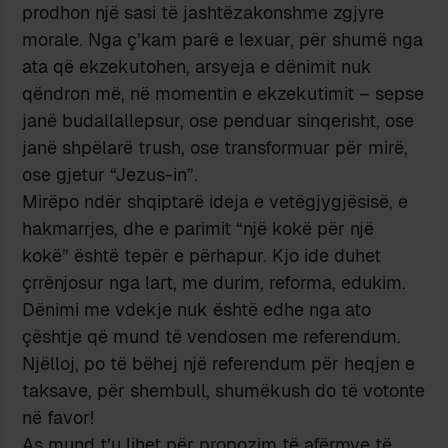
prodhon një sasi të jashtëzakonshme zgjyre
morale. Nga ç’kam parë e lexuar, për shumë nga
ata që ekzekutohen, arsyeja e dënimit nuk
qëndron më, në momentin e ekzekutimit – sepse
janë budallallepsur, ose penduar sinqerisht, ose
janë shpëlarë trush, ose transformuar për mirë,
ose gjetur “Jezus-in”.
Mirëpo ndër shqiptarë ideja e vetëgjygjësisë, e
hakmarrjes, dhe e parimit “një kokë për një
kokë” është tepër e përhapur. Kjo ide duhet
çrrënjosur nga lart, me durim, reforma, edukim.
Dënimi me vdekje nuk është edhe nga ato
çështje që mund të vendosen me referendum.
Njëlloj, po të bëhej një referendum për heqjen e
taksave, për shembull, shumëkush do të votonte
në favor!
As mund t’u lihet për propozim të afërmve të