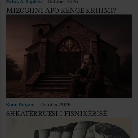
Fatos A. Kopliku
October 2025
MIZOGJINI APO KËNGË KRIJIMI?
Kaon Serjani
October 2025
SHKATËRRUESI I FISNIKËRISË