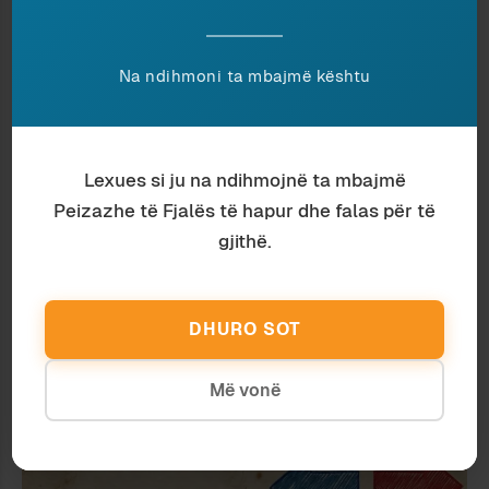
SHQIPËRIA Ç’DO TË BËHET – BESA
DHE SHTETI
Na ndihmoni ta mbajmë kështu
Lexues si ju na ndihmojnë ta mbajmë
Peizazhe të Fjalës të hapur dhe falas për të
gjithë.
DHURO SOT
Dashnor Kokonozi
November 2025
Më vonë
MES NIÇES DHE FLOBERIT