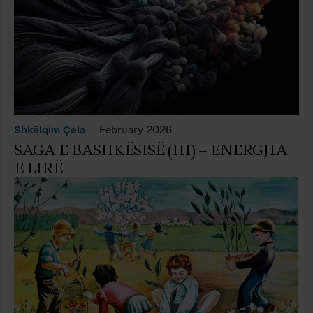
Shkëlqim Çela
February 2026
SAGA E BASHKËSISË (III) – ENERGJIA
E LIRË