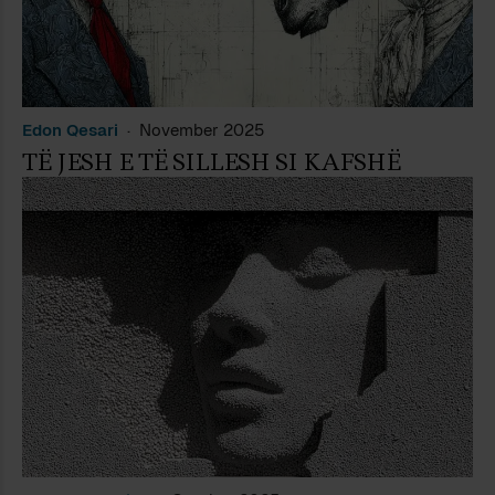
Edon Qesari
November 2025
TË JESH E TË SILLESH SI KAFSHË