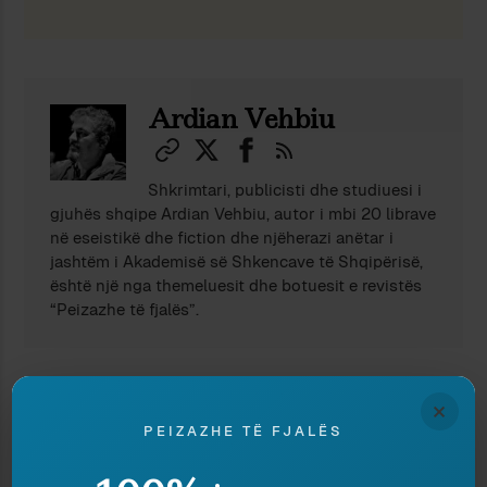
Ndaj
Ruaj
Ardian Vehbiu
Shkrimtari, publicisti dhe studiuesi i
gjuhës shqipe Ardian Vehbiu, autor i mbi 20 librave
në eseistikë dhe fiction dhe njëherazi anëtar i
jashtëm i Akademisë së Shkencave të Shqipërisë,
është një nga themeluesit dhe botuesit e revistës
“Peizazhe të fjalës”.
TË NGJASHME
×
PEIZAZHE TË FJALËS