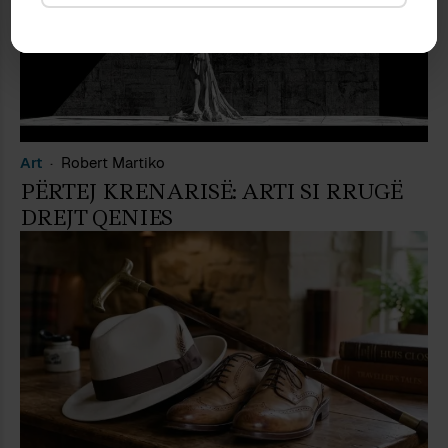
Art
Robert Martiko
PËRTEJ KRENARISË: ARTI SI RRUGË
DREJT QENIES