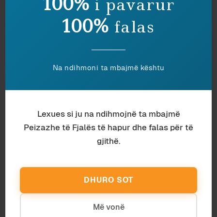
100%
i pavarur
100%
falas
Na ndihmoni ta mbajmë kështu
Lexues si ju na ndihmojnë ta mbajmë
Antropologji
Aourela Vintou
Peizazhe të Fjalës të hapur dhe falas për të
T’I SHËRBESH TRADITËS APO JO? KJO
gjithë.
ËSHTË ÇËSHTJA
DHURO SOT
Më vonë