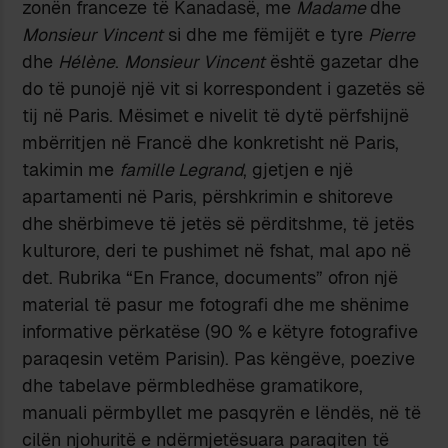
zonën franceze të Kanadasë, me
Madame
dhe
Monsieur Vincent
si dhe me fëmijët e tyre
Pierre
dhe
Hélène
.
Monsieur Vincent
është gazetar dhe
do të punojë një vit si korrespondent i gazetës së
tij në Paris. Mësimet e nivelit të dytë përfshijnë
mbërritjen në Francë dhe konkretisht në Paris,
takimin me
famille Legrand
, gjetjen e një
apartamenti në Paris, përshkrimin e shitoreve
dhe shërbimeve të jetës së përditshme, të jetës
kulturore, deri te pushimet në fshat, mal apo në
det. Rubrika “En France, documents” ofron një
material të pasur me fotografi dhe me shënime
informative përkatëse (90 % e këtyre fotografive
paraqesin vetëm Parisin). Pas këngëve, poezive
dhe tabelave përmbledhëse gramatikore,
manuali përmbyllet me pasqyrën e lëndës, në të
cilën njohuritë e ndërmjetësuara paraqiten të