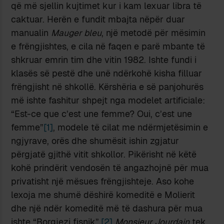
që më sjellin kujtimet kur i kam lexuar libra të
caktuar. Herën e fundit mbajta nëpër duar
manualin
Mauger bleu
, një metodë për mësimin
e frëngjishtes, e cila në faqen e parë mbante të
shkruar emrin tim dhe vitin 1982. Ishte fundi i
klasës së pestë dhe unë ndërkohë kisha filluar
frëngjisht në shkollë. Kërshëria e së panjohurës
më ishte fashitur shpejt nga modelet artificiale:
“Est-ce que c’est une femme? Oui, c’est une
femme”
[1]
, modele të cilat me ndërmjetësimin e
ngjyrave, orës dhe shumësit ishin zgjatur
përgjatë gjithë vitit shkollor. Pikërisht në këtë
kohë prindërit vendosën të angazhojnë për mua
privatisht një mësues frëngjishteje. Aso kohe
lexoja me shumë dëshirë komeditë e Molierit
dhe një ndër komeditë më të dashura për mua
ishte “Borgjezi fisnik”.
[2]
Monsieur Jourdain
tek