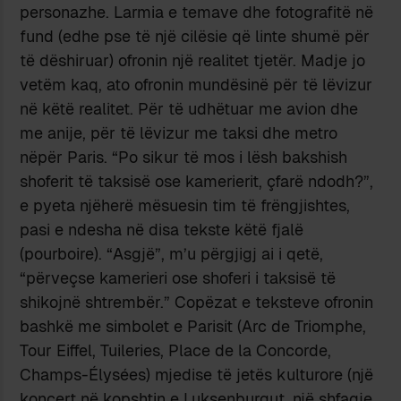
personazhe. Larmia e temave dhe fotografitë në
fund (edhe pse të një cilësie që linte shumë për
të dëshiruar) ofronin një realitet tjetër. Madje jo
vetëm kaq, ato ofronin mundësinë për të lëvizur
në këtë realitet. Për të udhëtuar me avion dhe
me anije, për të lëvizur me taksi dhe metro
nëpër Paris. “Po sikur të mos i lësh bakshish
shoferit të taksisë ose kamerierit, çfarë ndodh?”,
e pyeta njëherë mësuesin tim të frëngjishtes,
pasi e ndesha në disa tekste këtë fjalë
(pourboire). “Asgjë”, m’u përgjigj ai i qetë,
“përveçse kamerieri ose shoferi i taksisë të
shikojnë shtrembër.” Copëzat e teksteve ofronin
bashkë me simbolet e Parisit (Arc de Triomphe,
Tour Eiffel, Tuileries, Place de la Concorde,
Champs-Élysées) mjedise të jetës kulturore (një
koncert në kopshtin e Luksenburgut, një shfaqje