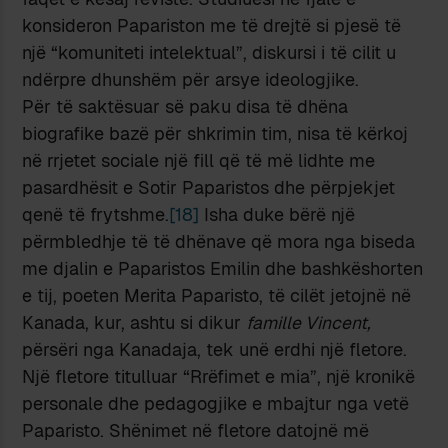
konsideron Papariston me të drejtë si pjesë të
një “komuniteti intelektual”, diskursi i të cilit u
ndërpre dhunshëm për arsye ideologjike.
Për të saktësuar së paku disa të dhëna
biografike bazë për shkrimin tim, nisa të kërkoj
në rrjetet sociale një fill që të më lidhte me
pasardhësit e Sotir Paparistos dhe përpjekjet
qenë të frytshme.
[18]
Isha duke bërë një
përmbledhje të të dhënave që mora nga biseda
me djalin e Paparistos Emilin dhe bashkëshorten
e tij, poeten Merita Paparisto, të cilët jetojnë në
Kanada, kur, ashtu si dikur
famille Vincent,
përsëri nga Kanadaja, tek unë erdhi një fletore.
Një fletore titulluar “Rrëfimet e mia”, një kronikë
personale dhe pedagogjike e mbajtur nga vetë
Paparisto. Shënimet në fletore datojnë më