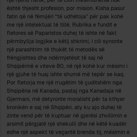
është thjesht profesion, por mision. Kisha pasur
fatin që në fëmijëri “të udhëtoja” për pak kohë
me një intelektual të tillë. Rubrika e fundit e
fletores së Paparistos duhej të ishte në fakt
përmbyllja logjike e këtij shkrimi, i cili synonte
një parashtrim të thukët të metodës së
frëngjishtes dhe ndërmjetësit të saj në
Shqipërinë e viteve 80, në një kohë kur mësimi i
një gjuhe të huaj ishte shumë më tepër se kaq.
Por fletorja me një rrugëtim të çuditshëm nga
Shqipëria në Kanada, pastaj nga Kanadaja në
Gjermani, më detyronte moralisht për ta kthyer
kronikën e saj në Shqipëri, aty ku ajo duhej të
zinte vend për të kuptuar në gjerësi zhvillimin e
arsimit përgjatë një shekulli dhe në këtë kuadër
edhe një aspekt të veçantë brenda tij, mësimin e