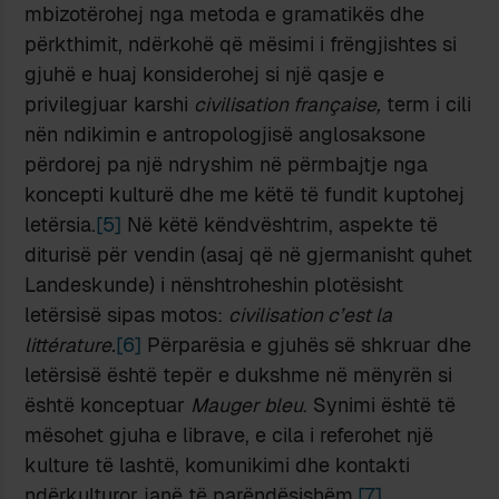
mbizotërohej nga metoda e gramatikës dhe
përkthimit, ndërkohë që mësimi i frëngjishtes si
gjuhë e huaj konsiderohej si një qasje e
privilegjuar karshi
civilisation française,
term i cili
nën ndikimin e antropologjisë anglosaksone
përdorej pa një ndryshim në përmbajtje nga
koncepti kulturë dhe me këtë të fundit kuptohej
letërsia.
[5]
Në këtë këndvështrim, aspekte të
diturisë për vendin (asaj që në gjermanisht quhet
Landeskunde) i nënshtroheshin plotësisht
letërsisë sipas motos:
civilisation c’est la
littérature.
[6]
Përparësia e gjuhës së shkruar dhe
letërsisë është tepër e dukshme në mënyrën si
është konceptuar
Mauger bleu
. Synimi është të
mësohet gjuha e librave, e cila i referohet një
kulture të lashtë, komunikimi dhe kontakti
ndërkulturor janë të parëndësishëm.
[7]