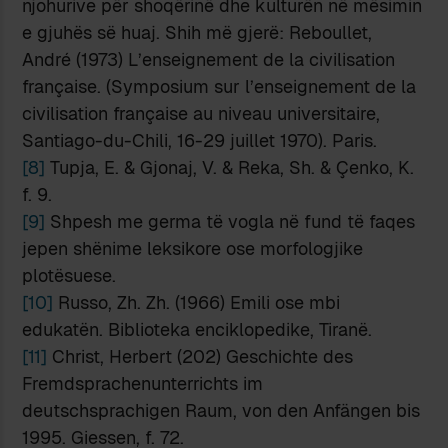
njohurive për shoqërinë dhe kulturën në mësimin
e gjuhës së huaj. Shih më gjerë: Reboullet,
André (1973) L’enseignement de la civilisation
française. (Symposium sur l’enseignement de la
civilisation française au niveau universitaire,
Santiago-du-Chili, 16-29 juillet 1970). Paris.
[8]
Tupja, E. & Gjonaj, V. & Reka, Sh. & Çenko, K.
f. 9.
[9]
Shpesh me germa të vogla në fund të faqes
jepen shënime leksikore ose morfologjike
plotësuese.
[10]
Russo, Zh. Zh. (1966) Emili ose mbi
edukatën. Biblioteka enciklopedike, Tiranë.
[11]
Christ, Herbert (202) Geschichte des
Fremdsprachenunterrichts im
deutschsprachigen Raum, von den Anfängen bis
1995. Giessen, f. 72.