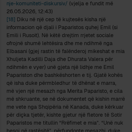
nje-komuniteti-diskursiv/
(vjelja e fundit më
26.05.2026, 12:43)
[18]
Diku në një cep të kujtesës kisha një
informacion që djali i Paparistos quhej Emil (si
Emili i Rusoit). Në këtë drejtim rrjetet sociale
ofrojnë shumë lehtësira dhe me ndihmë nga
Elbasani (gjej rastin të falënderoj mikeshat e mia
Xhuljeta Kadilli Daja dhe Dhurata Valera për
ndihmën e vyer) unë gjeta një lidhje me Emil
Papariston dhe bashkëshorten e tij. Gjatë kohës
që isha duke përmbledhur të dhënat e marra,
më vjen një mesazh nga Merita Paparisto, e cila
më shkruante, se në dokumentet që kishin marrë
me vete nga Shqipëria në Kanada, duke kërkuar
për diçka tjetër, kishte gjetur një fletore të Sotir
Paparistos me titullin “Rrëfimet e mia”. “Unë nuk
besoj në rastësitë”, përfundonte mesazhi, duke