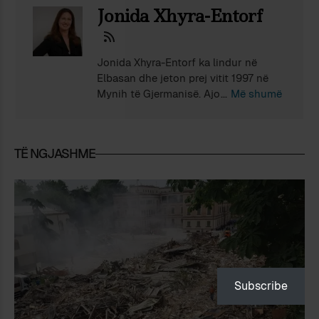
Jonida Xhyra-Entorf
Jonida Xhyra-Entorf ka lindur në
Elbasan dhe jeton prej vitit 1997 në
Mynih të Gjermanisë. Ajo ka
Më shumë
përfunduar studimet për gjuhë dhe
letërsi shqipe në Universitetin e
Elbasanit dhe ka doktoruar në
TË NGJASHME
Universitetin e Mynihut. Është autore
e monografisë Soziokulturelle
Aspekte bei Martin Camajs
Prosawortschatz (Aspekte socio-
kulturore në prozën e Martin Camajt),
një studim në kuadrin e semantikës
interpretative, si dhe e shumë
artikujve e punimeve shkencorë.
Subscribe