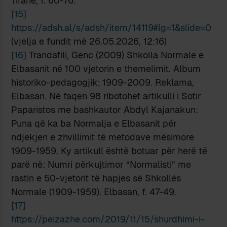
Tiranë, f. 60-76.
[15]
https://adsh.al/s/adsh/item/14119#lg=1&slide=0
(vjelja e fundit më 26.05.2026, 12:16)
[16]
Trandafili, Genc (2009) Shkolla Normale e
Elbasanit në 100 vjetorin e themelimit. Album
historiko-pedagogjik: 1909-2009. Reklama,
Elbasan. Në faqen 98 ribotohet artikulli i Sotir
Paparistos me bashkautor Abdyl Kajanakun:
Puna që ka ba Normalja e Elbasanit për
ndjekjen e zhvillimit të metodave mësimore
1909-1959. Ky artikull është botuar për herë të
parë në: Numri përkujtimor “Normalisti” me
rastin e 50-vjetorit të hapjes së Shkollës
Normale (1909-1959). Elbasan, f. 47-49.
[17]
https://peizazhe.com/2019/11/15/shurdhimi-i-