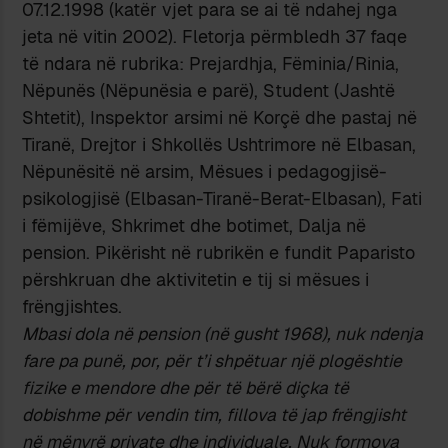
07.12.1998 (katër vjet para se ai të ndahej nga
jeta në vitin 2002). Fletorja përmbledh 37 faqe
të ndara në rubrika: Prejardhja, Fëminia/Rinia,
Nëpunës (Nëpunësia e parë), Student (Jashtë
Shtetit), Inspektor arsimi në Korçë dhe pastaj në
Tiranë, Drejtor i Shkollës Ushtrimore në Elbasan,
Nëpunësitë në arsim, Mësues i pedagogjisë-
psikologjisë (Elbasan-Tiranë-Berat-Elbasan), Fati
i fëmijëve, Shkrimet dhe botimet, Dalja në
pension. Pikërisht në rubrikën e fundit Paparisto
përshkruan dhe aktivitetin e tij si mësues i
frëngjishtes.
Mbasi dola në pension (në gusht 1968), nuk ndenja
fare pa punë, por, për t’i shpëtuar një plogështie
fizike e mendore dhe për të bërë diçka të
dobishme për vendin tim, fillova të jap frëngjisht
në mënyrë private dhe individuale. Nuk formova