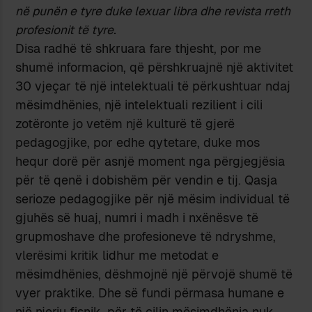
në punën e tyre duke lexuar libra dhe revista rreth
profesionit të tyre.
Disa radhë të shkruara fare thjesht, por me
shumë informacion, që përshkruajnë një aktivitet
30 vjeçar të një intelektuali të përkushtuar ndaj
mësimdhënies, një intelektuali rezilient i cili
zotëronte jo vetëm një kulturë të gjerë
pedagogjike, por edhe qytetare, duke mos
hequr dorë për asnjë moment nga përgjegjësia
për të qenë i dobishëm për vendin e tij. Qasja
serioze pedagogjike për një mësim individual të
gjuhës së huaj, numri i madh i nxënësve të
grupmoshave dhe profesioneve të ndryshme,
vlerësimi kritik lidhur me metodat e
mësimdhënies, dëshmojnë një përvojë shumë të
vyer praktike. Dhe së fundi përmasa humane e
një njeriu fisnik, për të cilin mësimdhënia nuk