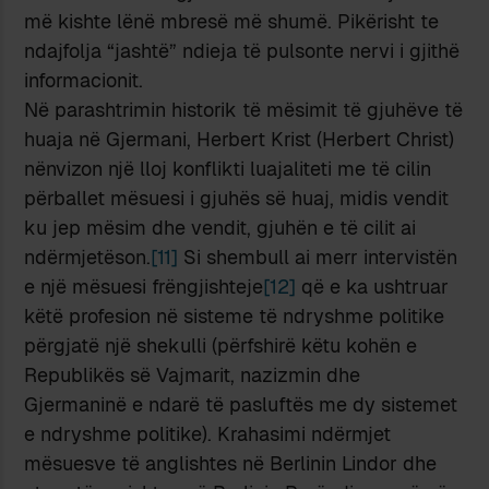
më kishte lënë mbresë më shumë. Pikërisht te
ndajfolja “jashtë” ndieja të pulsonte nervi i gjithë
informacionit.
Në parashtrimin historik të mësimit të gjuhëve të
huaja në Gjermani, Herbert Krist (Herbert Christ)
nënvizon një lloj konflikti luajaliteti me të cilin
përballet mësuesi i gjuhës së huaj, midis vendit
ku jep mësim dhe vendit, gjuhën e të cilit ai
ndërmjetëson.
[11]
Si shembull ai merr intervistën
e një mësuesi frëngjishteje
[12]
që e ka ushtruar
këtë profesion në sisteme të ndryshme politike
përgjatë një shekulli (përfshirë këtu kohën e
Republikës së Vajmarit, nazizmin dhe
Gjermaninë e ndarë të pasluftës me dy sistemet
e ndryshme politike). Krahasimi ndërmjet
mësuesve të anglishtes në Berlinin Lindor dhe