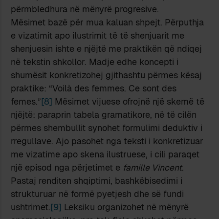
përmbledhura në mënyrë progresive.
Mësimet bazë për mua kaluan shpejt. Përputhja
e vizatimit apo ilustrimit të të shenjuarit me
shenjuesin ishte e njëjtë me praktikën që ndiqej
në tekstin shkollor. Madje edhe koncepti i
shumësit konkretizohej gjithashtu përmes kësaj
praktike: “Voilà des femmes. Ce sont des
femes.”
[8]
Mësimet vijuese ofrojnë një skemë të
njëjtë: paraprin tabela gramatikore, në të cilën
përmes shembullit synohet formulimi deduktiv i
rregullave. Ajo pasohet nga teksti i konkretizuar
me vizatime apo skena ilustruese, i cili paraqet
një episod nga përjetimet e
famille Vincent
.
Pastaj renditen shqiptimi, bashkëbisedimi i
strukturuar në formë pyetjesh dhe së fundi
ushtrimet.
[9]
Leksiku organizohet në mënyrë