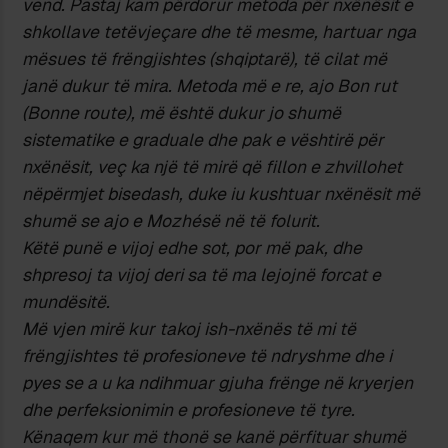
vend. Pastaj kam përdorur metoda për nxënësit e
shkollave tetëvjeçare dhe të mesme, hartuar nga
mësues të frëngjishtes (shqiptarë), të cilat më
janë dukur të mira. Metoda më e re, ajo Bon rut
(Bonne route), më është dukur jo shumë
sistematike e graduale dhe pak e vështirë për
nxënësit, veç ka një të mirë që fillon e zhvillohet
nëpërmjet bisedash, duke iu kushtuar nxënësit më
shumë se ajo e Mozhésë në të folurit.
Këtë punë e vijoj edhe sot, por më pak, dhe
shpresoj ta vijoj deri sa të ma lejojnë forcat e
mundësitë.
Më vjen mirë kur takoj ish-nxënës të mi të
frëngjishtes të profesioneve të ndryshme dhe i
pyes se a u ka ndihmuar gjuha frënge në kryerjen
dhe perfeksionimin e profesioneve të tyre.
Kënaqem kur më thonë se kanë përfituar shumë