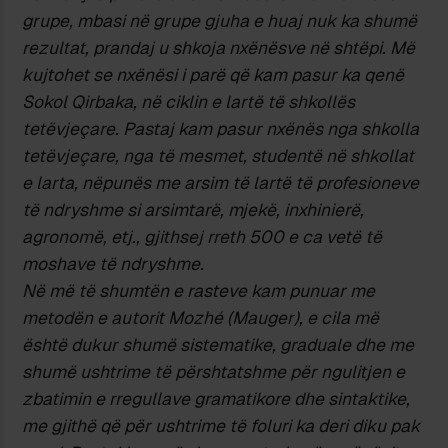
grupe, mbasi në grupe gjuha e huaj nuk ka shumë
rezultat, prandaj u shkoja nxënësve në shtëpi. Më
kujtohet se nxënësi i parë që kam pasur ka qenë
Sokol Qirbaka, në ciklin e lartë të shkollës
tetëvjeçare. Pastaj kam pasur nxënës nga shkolla
tetëvjeçare, nga të mesmet, studentë në shkollat
e larta, nëpunës me arsim të lartë të profesioneve
të ndryshme si arsimtarë, mjekë, inxhinierë,
agronomë, etj., gjithsej rreth 500 e ca vetë të
moshave të ndryshme.
Në më të shumtën e rasteve kam punuar me
metodën e autorit Mozhé (Mauger), e cila më
është dukur shumë sistematike, graduale dhe me
shumë ushtrime të përshtatshme për ngulitjen e
zbatimin e rregullave gramatikore dhe sintaktike,
me gjithë që për ushtrime të foluri ka deri diku pak