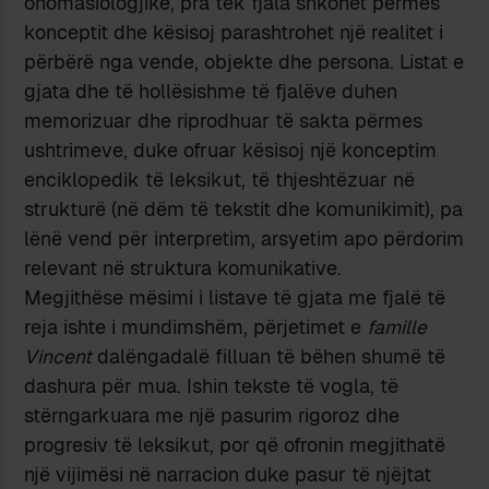
onomasiologjike, pra tek fjala shkohet përmes
konceptit dhe kësisoj parashtrohet një realitet i
përbërë nga vende, objekte dhe persona. Listat e
gjata dhe të hollësishme të fjalëve duhen
memorizuar dhe riprodhuar të sakta përmes
ushtrimeve, duke ofruar kësisoj një konceptim
enciklopedik të leksikut, të thjeshtëzuar në
strukturë (në dëm të tekstit dhe komunikimit), pa
lënë vend për interpretim, arsyetim apo përdorim
relevant në struktura komunikative.
Megjithëse mësimi i listave të gjata me fjalë të
reja ishte i mundimshëm, përjetimet e
famille
Vincent
dalëngadalë filluan të bëhen shumë të
dashura për mua. Ishin tekste të vogla, të
stërngarkuara me një pasurim rigoroz dhe
progresiv të leksikut, por që ofronin megjithatë
një vijimësi në narracion duke pasur të njëjtat