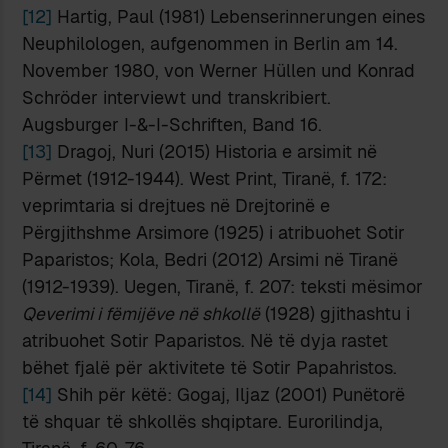
[12]
Hartig, Paul (1981) Lebenserinnerungen eines
Neuphilologen, aufgenommen in Berlin am 14.
November 1980, von Werner Hüllen und Konrad
Schröder interviewt und transkribiert.
Augsburger I-&-I-Schriften, Band 16.
[13]
Dragoj, Nuri (2015) Historia e arsimit në
Përmet (1912-1944). West Print, Tiranë, f. 172:
veprimtaria si drejtues në Drejtorinë e
Përgjithshme Arsimore (1925) i atribuohet Sotir
Paparistos; Kola, Bedri (2012) Arsimi në Tiranë
(1912-1939). Uegen, Tiranë, f. 207: teksti mësimor
Qeverimi i fëmijëve në shkollë
(1928) gjithashtu i
atribuohet Sotir Paparistos. Në të dyja rastet
bëhet fjalë për aktivitete të Sotir Papahristos.
[14]
Shih për këtë: Gogaj, Iljaz (2001) Punëtorë
të shquar të shkollës shqiptare. Eurorilindja,