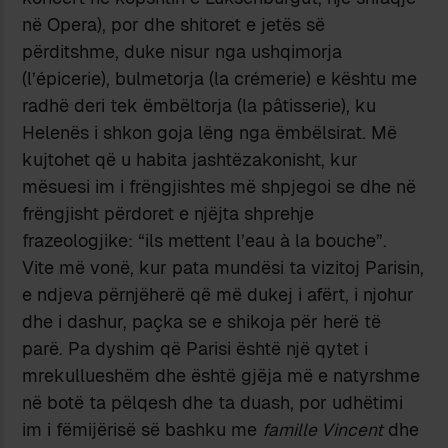
në Opera), por dhe shitoret e jetës së
përditshme, duke nisur nga ushqimorja
(l’épicerie), bulmetorja (la crémerie) e kështu me
radhë deri tek ëmbëltorja (la pâtisserie), ku
Helenës i shkon goja lëng nga ëmbëlsirat. Më
kujtohet që u habita jashtëzakonisht, kur
mësuesi im i frëngjishtes më shpjegoi se dhe në
frëngjisht përdoret e njëjta shprehje
frazeologjike: “ils mettent l’eau à la bouche”.
Vite më vonë, kur pata mundësi ta vizitoj Parisin,
e ndjeva përnjëherë që më dukej i afërt, i njohur
dhe i dashur, paçka se e shikoja për herë të
parë. Pa dyshim që Parisi është një qytet i
mrekullueshëm dhe është gjëja më e natyrshme
në botë ta pëlqesh dhe ta duash, por udhëtimi
im i fëmijërisë së bashku me
famille Vincent
dhe