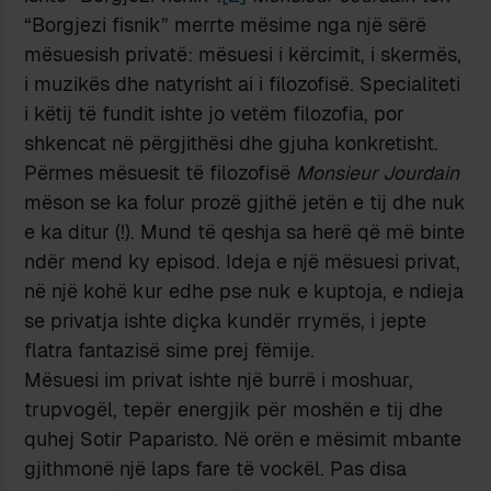
“Borgjezi fisnik” merrte mësime nga një sërë
mësuesish privatë: mësuesi i kërcimit, i skermës,
i muzikës dhe natyrisht ai i filozofisë. Specialiteti
i këtij të fundit ishte jo vetëm filozofia, por
shkencat në përgjithësi dhe gjuha konkretisht.
Përmes mësuesit të filozofisë
Monsieur Jourdain
mëson se ka folur prozë gjithë jetën e tij dhe nuk
e ka ditur (!). Mund të qeshja sa herë që më binte
ndër mend ky episod. Ideja e një mësuesi privat,
në një kohë kur edhe pse nuk e kuptoja, e ndieja
se privatja ishte diçka kundër rrymës, i jepte
flatra fantazisë sime prej fëmije.
Mësuesi im privat ishte një burrë i moshuar,
trupvogël, tepër energjik për moshën e tij dhe
quhej Sotir Paparisto. Në orën e mësimit mbante
gjithmonë një laps fare të vockël. Pas disa