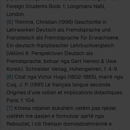
Foreign Students Book 1. Longmans NaN,
London.
[5]
Thimme, Christian (1996) Geschichte in
Lehrwerken Deutsch als Fremdsprache und
Französisch als Fremdsprache für Erwachsene.
Ein deutsch-französischer Lehrbuchvergleich
(Vëllimi 6: Perspektiven Deutsch als
Fremdsprache, botuar nga Gert Henrici & Uwe
Koreik). Schneider Verlag, Hohengehren, f. 4-9.
[6]
Citat nga Victor Hugo (1802-1885), marrë nga
Cuq, J. P. (1991) Le français langue seconde.
Origines d’une notion et implications didactiques.
Paris, f. 104.
[7]
Kthesa ndjehet dukshëm vetëm pas njëzet
vjetësh me qasjen e formuluar qartë nga
Reboullet, i cili thekson domosdoshmërinë e