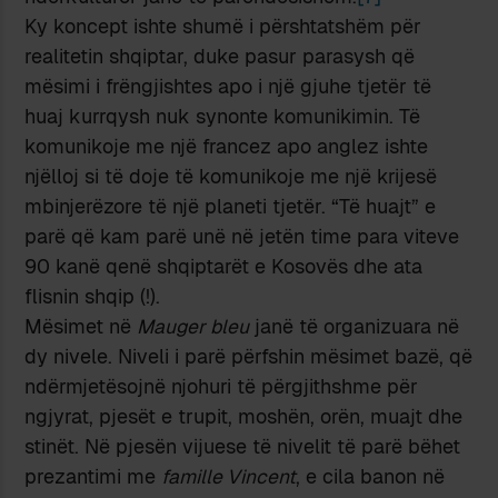
Ky koncept ishte shumë i përshtatshëm për
realitetin shqiptar, duke pasur parasysh që
mësimi i frëngjishtes apo i një gjuhe tjetër të
huaj kurrqysh nuk synonte komunikimin. Të
komunikoje me një francez apo anglez ishte
njëlloj si të doje të komunikoje me një krijesë
mbinjerëzore të një planeti tjetër. “Të huajt” e
parë që kam parë unë në jetën time para viteve
90 kanë qenë shqiptarët e Kosovës dhe ata
flisnin shqip (!).
Mësimet në
Mauger bleu
janë të organizuara në
dy nivele. Niveli i parë përfshin mësimet bazë, që
ndërmjetësojnë njohuri të përgjithshme për
ngjyrat, pjesët e trupit, moshën, orën, muajt dhe
stinët. Në pjesën vijuese të nivelit të parë bëhet
prezantimi me
famille Vincent
, e cila banon në