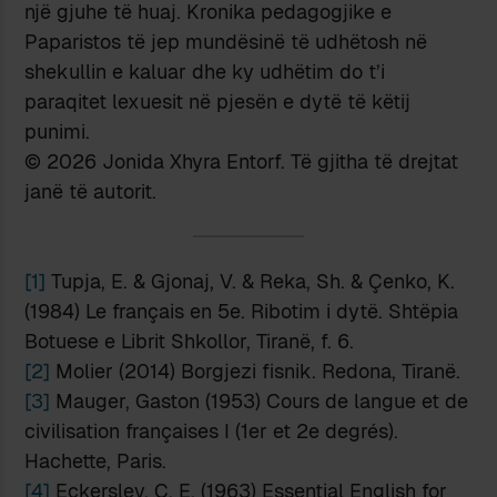
një gjuhe të huaj. Kronika pedagogjike e
Paparistos të jep mundësinë të udhëtosh në
shekullin e kaluar dhe ky udhëtim do t’i
paraqitet lexuesit në pjesën e dytë të këtij
punimi.
© 2026 Jonida Xhyra Entorf. Të gjitha të drejtat
janë të autorit.
[1]
Tupja, E. & Gjonaj, V. & Reka, Sh. & Çenko, K.
(1984) Le français en 5e. Ribotim i dytë. Shtëpia
Botuese e Librit Shkollor, Tiranë, f. 6.
[2]
Molier (2014) Borgjezi fisnik. Redona, Tiranë.
[3]
Mauger, Gaston (1953) Cours de langue et de
civilisation françaises I (1er et 2e degrés).
Hachette, Paris.
[4]
Eckersley, C. E. (1963) Essential English for