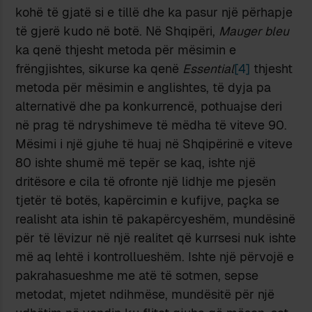
kohë të gjatë si e tillë dhe ka pasur një përhapje
të gjerë kudo në botë. Në Shqipëri,
Mauger bleu
ka qenë thjesht metoda për mësimin e
frëngjishtes, sikurse ka qenë
Essential
[4]
thjesht
metoda për mësimin e anglishtes, të dyja pa
alternativë dhe pa konkurrencë, pothuajse deri
në prag të ndryshimeve të mëdha të viteve 90.
Mësimi i një gjuhe të huaj në Shqipërinë e viteve
80 ishte shumë më tepër se kaq, ishte një
dritësore e cila të ofronte një lidhje me pjesën
tjetër të botës, kapërcimin e kufijve, paçka se
realisht ata ishin të pakapërcyeshëm, mundësinë
për të lëvizur në një realitet që kurrsesi nuk ishte
më aq lehtë i kontrollueshëm. Ishte një përvojë e
pakrahasueshme me atë të sotmen, sepse
metodat, mjetet ndihmëse, mundësitë për një