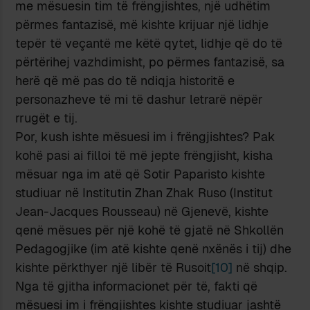
me mësuesin tim të frëngjishtes, një udhëtim
përmes fantazisë, më kishte krijuar një lidhje
tepër të veçantë me këtë qytet, lidhje që do të
përtërihej vazhdimisht, po përmes fantazisë, sa
herë që më pas do të ndiqja historitë e
personazheve të mi të dashur letrarë nëpër
rrugët e tij.
Por, kush ishte mësuesi im i frëngjishtes? Pak
kohë pasi ai filloi të më jepte frëngjisht, kisha
mësuar nga im atë që Sotir Paparisto kishte
studiuar në Institutin Zhan Zhak Ruso (Institut
Jean-Jacques Rousseau) në Gjenevë, kishte
qenë mësues për një kohë të gjatë në Shkollën
Pedagogjike (im atë kishte qenë nxënës i tij) dhe
kishte përkthyer një libër të Rusoit
[10]
në shqip.
Nga të gjitha informacionet për të, fakti që
mësuesi im i frëngjishtes kishte studiuar jashtë