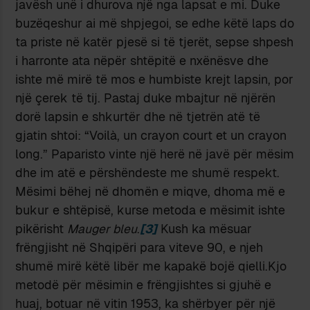
javësh unë i dhurova një nga lapsat e mi. Duke
buzëqeshur ai më shpjegoi, se edhe këtë laps do
ta priste në katër pjesë si të tjerët, sepse shpesh
i harronte ata nëpër shtëpitë e nxënësve dhe
ishte më mirë të mos e humbiste krejt lapsin, por
një çerek të tij. Pastaj duke mbajtur në njërën
dorë lapsin e shkurtër dhe në tjetrën atë të
gjatin shtoi: “Voilà, un crayon court et un crayon
long.” Paparisto vinte një herë në javë për mësim
dhe im atë e përshëndeste me shumë respekt.
Mësimi bëhej në dhomën e miqve, dhoma më e
bukur e shtëpisë, kurse metoda e mësimit ishte
pikërisht
Mauger bleu
.
[3]
Kush ka mësuar
frëngjisht në Shqipëri para viteve 90, e njeh
shumë mirë këtë libër me kapakë bojë qielli.Kjo
metodë për mësimin e frëngjishtes si gjuhë e
huaj, botuar në vitin 1953, ka shërbyer për një