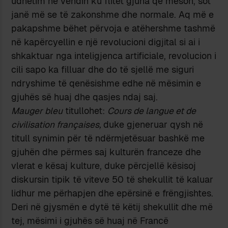
udhëtim në vendin ku flitet gjuha që mëson, sot
janë më se të zakonshme dhe normale. Aq më e
pakapshme bëhet përvoja e atëhershme tashmë
në kapërcyellin e një revolucioni digjital si ai i
shkaktuar nga inteligjenca artificiale, revolucion i
cili sapo ka filluar dhe do të sjellë me siguri
ndryshime të qenësishme edhe në mësimin e
gjuhës së huaj dhe qasjes ndaj saj.
Mauger bleu
titullohet:
Cours de langue et de
civilisation françaises,
duke gjeneruar qysh në
titull synimin për të ndërmjetësuar bashkë me
gjuhën dhe përmes saj kulturën franceze dhe
vlerat e kësaj kulture, duke përcjellë kësisoj
diskursin tipik të viteve 50 të shekullit të kaluar
lidhur me përhapjen dhe epërsinë e frëngjishtes.
Deri në gjysmën e dytë të këtij shekullit dhe më
tej, mësimi i gjuhës së huaj në Francë