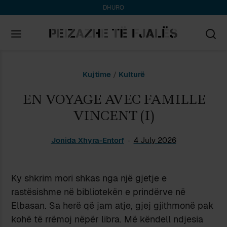
DHURO
Search
Kujtime
/
Kulturë
for:
EN VOYAGE AVEC FAMILLE
VINCENT (I)
Jonida Xhyra-Entorf
4 July 2026
Ky shkrim mori shkas nga një gjetje e
rastësishme në bibliotekën e prindërve në
Elbasan. Sa herë që jam atje, gjej gjithmonë pak
kohë të rrëmoj nëpër libra. Më këndell ndjesia