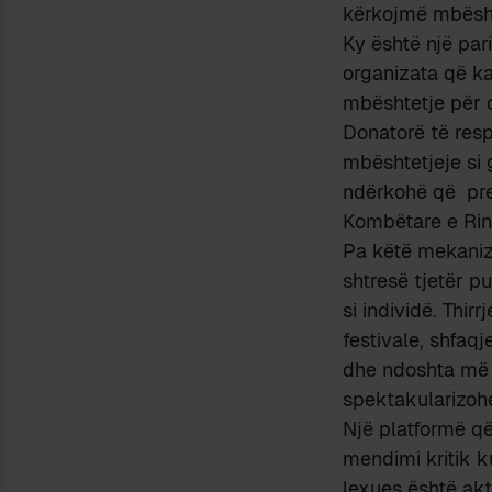
kërkojmë mbësht
Ky është një par
organizata që ka
mbështetje për o
Donatorë të res
mbështetjeje si 
ndërkohë që pre
Kombëtare e Ri
Pa këtë mekanizë
shtresë tjetër pu
si individë. Thir
festivale, shfaqj
dhe ndoshta më t
spektakularizohe
Një platformë që
mendimi kritik 
lexues është akt