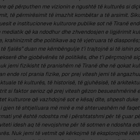
re që përputhen me vizionin e ngushtë të kulturës si diç
izmit, të përmirësimit të imazhit kombëtar a të arsimit. S
esit e institucioneve kulturore publike sot në Tiranë en
 mediatik që ka ndodhur dhe zhvendosjen e ligjërimit kul
e, krahinizmit dhe politikave aq të vjetruara të diasporës
e të fjalës” duan me këmbëngulje t’i trajtojnë si të ishin 
sekserë dhe gjobëvënës të politikës, dhe t’i përçmojnë s
nuk jemi fizikisht të pranishëm në Tiranë dhe në qokat kul
an ende rol prania fizike, por prej vitesh jemi të angazh
uale të kulturës, të historisë, të gjuhësisë, të arkitekturë
atrit si faktor serioz që prej vitesh gëzon besueshmërinë e
t kulturore që vazhdojnë sot e kësaj dite, shpesh duke i
i gjen të shtjelluara më mirë e më shterueshëm në faqet 
mati ynë është ndoshta më i përshtatshmi për të çuar për
viteti idesh aq të nevojshme për të sotmen e ndoshta ed
rës. Nuk jemi të vetmit që kërkojmë të eksplorojmë këtë