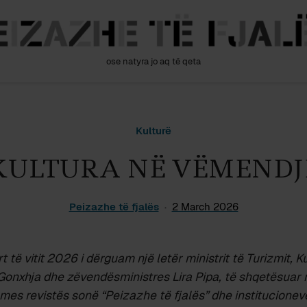
ose natyra jo aq të qeta
Kulturë
KULTURA NË VËMENDJ
Peizazhe të fjalës
2 March 2026
 të vitit 2026 i dërguam një letër ministrit të Turizmit, K
i Gonxhja dhe zëvendësministres Lira Pipa, të shqetësuar
mes revistës sonë “Peizazhe të fjalës” dhe institucionev