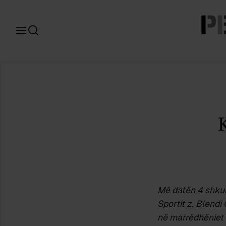
Search
for:
Më datën 4 shkurt
Sportit z. Blend
në marrëdhëniet 