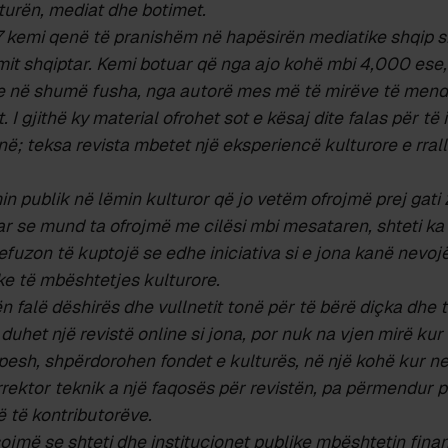
turën, mediat dhe botimet.
7 kemi qenë të pranishëm në hapësirën mediatike shqip si
it shqiptar. Kemi botuar që nga ajo kohë mbi 4,000 ese, 
le në shumë fusha, nga autorë mes më të mirëve të mend
 I gjithë ky material ofrohet sot e kësaj dite falas për të 
në; teksa revista mbetet një eksperiencë kulturore e rral
n publik në lëmin kulturor që jo vetëm ofrojmë prej gati 
r se mund ta ofrojmë me cilësi mbi mesataren, shteti ka
efuzon të kuptojë se edhe iniciativa si e jona kanë nevoj
ike të mbështetjes kulturore.
 falë dëshirës dhe vullnetit tonë për të bërë diçka dhe 
 duhet një revistë online si jona, por nuk na vjen mirë kur
pesh, shpërdorohen fondet e kulturës, në një kohë kur ne
rektor teknik a një faqosës për revistën, pa përmendur p
 të kontributorëve.
jmë se shteti dhe institucionet publike mbështetin fina