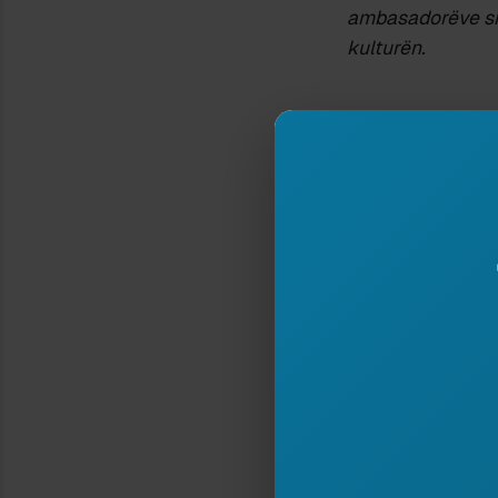
ambasador
ë
ve s
kultur
ë
n.
Lënda: Rreth m
– Rasti i revist
I nderuar minist
Ju shkruajmë në 
ka funksionuar s
pothuajse dy de
tonë të thellë l
krijojnë një para
por lënë jashtë 
ndikim të dëshm
fort të besojmë 
nuk po zgjatemi 