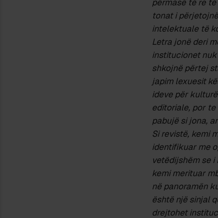
përmasë të re të
tonat i përjetojn
intelektuale të k
Letra jonë deri 
institucionet nuk
shkojnë përtej s
japim lexuesit kë
ideve për kulturë
editoriale, por 
pabujë si jona, 
Si revistë, kemi 
identifikuar me o
vetëdijsh
ë
m se i
kemi merituar mb
në panoramën kult
është një sinjal 
drejtohet institu