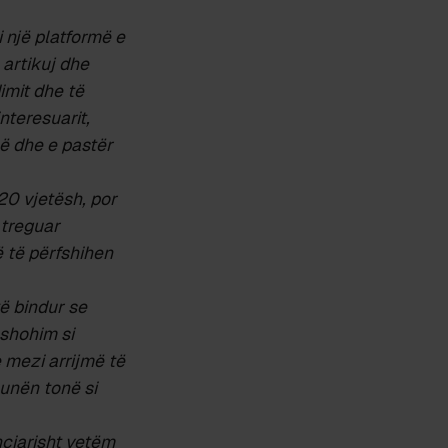
 një platformë e
artikuj dhe
imit dhe të
interesuarit,
lë dhe e pastër
20 vjetësh, por
 treguar
ë të përfshihen
të bindur se
 shohim si
 mezi arrijmë të
unën tonë si
nciarisht vetëm