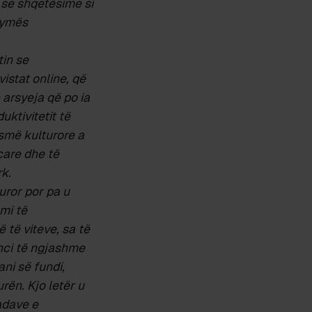
 se shqetësime si
frymës
tin se
vistat online, që
arsyeja që po ia
uktivitetit të
ismë kulturore a
çare dhe të
rk.
uror por pa u
emi të
 të viteve, sa të
enci të ngjashme
ani s
ë
fundi,
rën. Kjo let
ë
r u
adave e