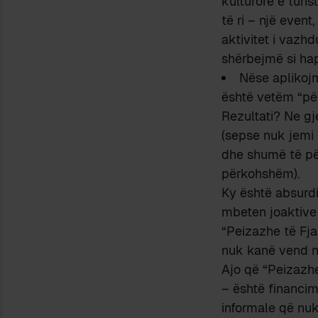
kulturore e turis
të ri – një even
aktivitet i vazh
shërbejmë si hap
Nëse aplikojm
është vetëm “për
Rezultati? Ne gj
(sepse nuk jemi 
dhe shumë të për
përkohshëm).
Ky është absurdi
mbeten joaktive g
“Peizazhe të Fjal
nuk kanë vend në
Ajo që “Peizazhe
– është financim
informale që nuk