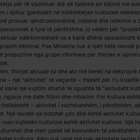
etje për të vazhduar atë që tashmë po bëjmë me suk
im i njohur gjerësisht në mbështetjen kulturore ndërko
në provuar qëndrueshmërinë, cilësinë dhe ndikimin e t
peracionet e tyre të përditshme, jo vetëm për “projekt
pektuar ndërkombëtarë na e kanë dhënë sporadikisht kë
grupim informal. Pse Ministria nuk e njeh këtë nevojë p
t propozime nga grupe informale për thirrjen e lajmër
nisë.
m, thirrjet aktuale (si dhe ato më herët) na detyrojnë t
ne – një “aktivitet” të veçantë – thjesht për t’u kualifi
rjet kanë një kuptim shumë të ngushtë të “aktivitetit kul
e, ngjarje me datë fillimi dhe mbarimi. Por kultura ësht
helbësisht – aktivitet i vazhdueshëm, i përditshëm, q
t. Një revistë që botohet çdo ditë është aktivitet kultu
 ruan kujtesën kulturore është aktivitet kulturor. Një h
kulturohet dhe merr pjesë në komunikim të përditshëm
ivitet kulturor. Këto nuk janë më pak aktivitete sepse