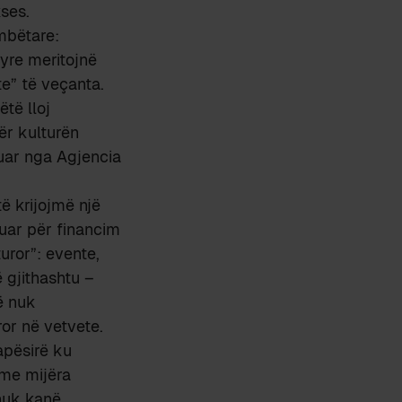
ses.
mbëtare:
yre meritojnë
e” të veçanta.
të lloj
ër kulturën
uar nga Agjencia
ë krijojmë një
kuar për financim
turor”: evente,
ë gjithashtu –
ë nuk
ror në vetvete.
apësirë ku
 me mijëra
 nuk kanë