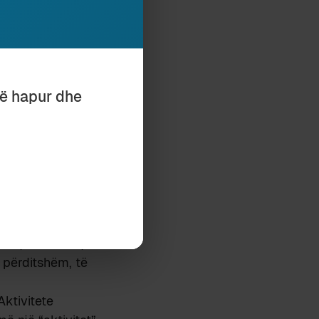
ë: festivalizmin,
efuzuar të
kohë do të
të hapur dhe
rë të kulturës
për skenën e
tazhin që kanë
 për Mbështetje
ar. Në thirrjen
ikojmë ose si
ërfaqëson atë që
ë përditshëm, të
Aktivitete