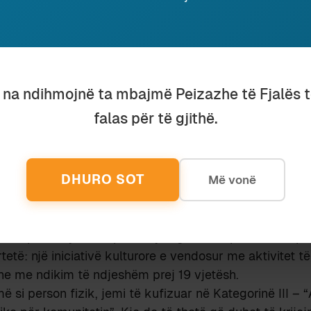
itikuar dhe refuzuar logjikën e “aktiviteteve” në kultur
trashëgiminë, posterët me sponsorë në salla bosh. Kemi r
një ritual të tillë me shpresë se edhe institucionet me 
hin.
u na ndihmojnë ta mbajmë Peizazhe të Fjalës 
të vazhdueshme për të ndikuar në një vizion më të gje
falas për të gjithë.
e kosto jo vetëm personale për Peizazhe të Fjalës por 
ruajmë këtë letër për të dëshmuar specifikisht disavan
re si e jona.
DHURO SOT
Më vonë
 situatën konkrete të “Peizazhe të Fjalës”: Në thirrjen
turore të Organizatave jemi automatikisht të përjashtu
ozime Për Ngjarje Kulturore Dhe Turistike mund të apl
se si “person juridik” por asnjë nga këto opsione nuk p
tetë: një iniciativë kulturore e vendosur me aktivitet t
 me ndikim të ndjeshëm prej 19 vjetësh.
 si person fizik, jemi të kufizuar në Kategorinë III – “