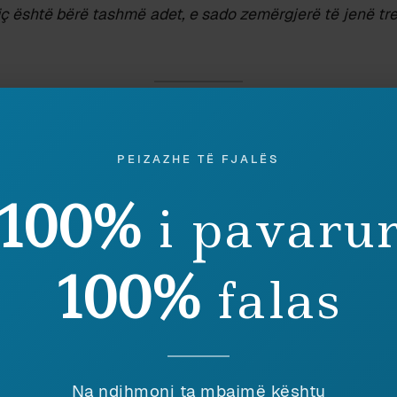
iç
ë
sht
ë
b
ë
r
ë
tashm
ë
adet, e sado zem
ë
rgjer
ë
t
ë
jenë tr
b
ë
shtetjes të programeve kulturore me aktivitet 
ës “Peizazhe të Fjalës”
PEIZAZHE TË FJALËS
ër Gonxhja dhe e nderuara zëvendësministre Pipa,
emër të revistës kulturore “Peizazhe të Fjalës”, e cila
100%
i pavaru
i një platformë online e pavarur e mendimit shqiptar. 
kadash në shërbim të kulturës shqiptare, ne shprehim
idhur me dy thirrjet publike që MTKS ka hapur për vitin 
100%
falas
doks thelbësor: ato mbështesin krijimin e aktiviteteve t
mbështetjes iniciativa kulturore ekzistuese, të qëndr
uar si “Peizazhe të Fjalës” që nuk kanë status formal
se ju keni njohuri për veprimtarinë tonë gjatë këtyre 19
me një prezantim biografik të revistës apo tonin si bo
Na ndihmoni ta mbajmë kështu