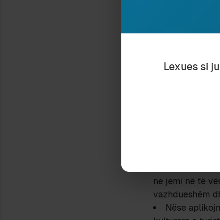
dhe autorë.
Me vite e kemi kr
turistifikimin, 
marrim pjesë në 
ndërgjegjësohes
Lexues si j
Ndërhyrjet tona 
janë injoruar, m
gjerë. Po ju shk
iniciativa kulturo
Le të shqyrtojmë
e Programeve Kul
për Projekt Prop
“person fizik” o
ne jemi në të vër
vazhdueshëm dhe
Nëse aplikojmë