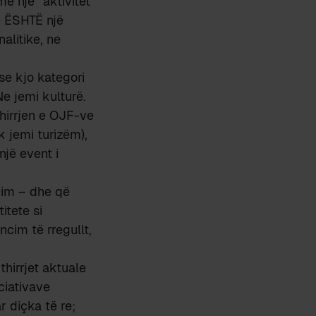
më një “aktivitet”
në ËSHTË një
alitike, ne
se kjo kategori
e jemi kulturë.
hirrjen e OJF-ve
k jemi turizëm),
një event i
ncim – dhe që
itete si
ncim të rregullt,
hirrjet aktuale
iciativave
 diçka të re;