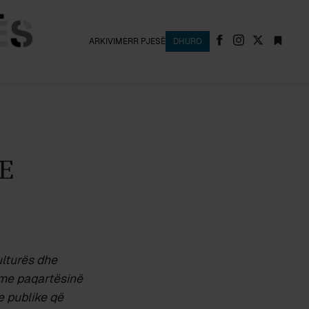
ARKIVI
MERR PJESË
DHURO
E
ulturës dhe
 me paqartësinë
e publike që