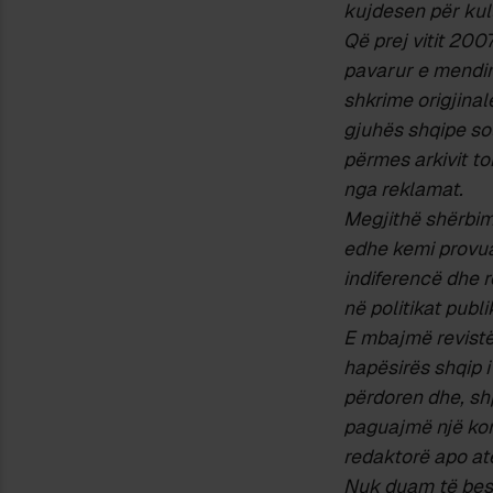
kujdesen për kul
Që prej vitit 200
pavarur e mendim
shkrime origjina
gjuhës shqipe sot.
përmes arkivit to
nga reklamat.
Megjithë shërbimi
edhe kemi provua
indiferencë dhe r
në politikat publ
E mbajmë revistën
hapësirës shqip i
përdoren dhe, sh
paguajmë një kor
redaktorë apo atë
Nuk duam të beso