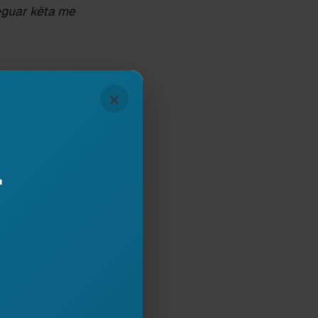
eguar këta me
×
të vazhdueshëm
 që nga viti 2007
r
Me përvojë
 shqetësimin
2026, të cilat
ë reja kulturore,
ueshme dhe me
 si OJF. Duam
 viteve, prandaj
tues, redaktorë