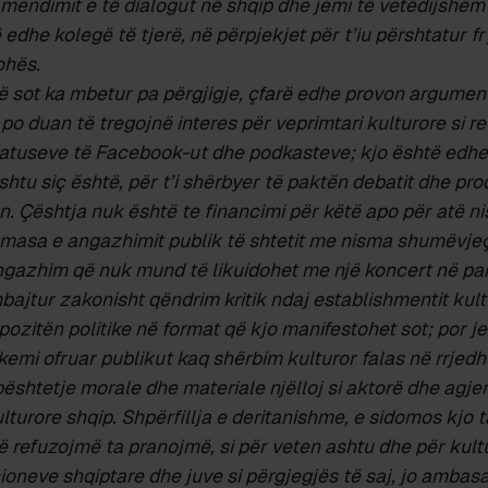
 mendimit e të dialogut në shqip dhe jemi të vetëdijshëm
ë edhe kolegë të tjerë, në përpjekjet për t’iu përshtatur 
ohës.
më sot ka mbetur pa përgjigje, çfarë edhe provon argumen
 po duan të tregojnë interes për veprimtari kulturore si re
tatuseve të Facebook-ut dhe podkasteve; kjo është edhe 
shtu siç është, për t’i shërbyer të paktën debatit dhe prod
n. Çështja nuk është te financimi për këtë apo për atë n
te masa e angazhimit publik të shtetit me nisma shumëvje
angazhim që nuk mund të likuidohet me një koncert në pa
mbajtur zakonisht qëndrim kritik ndaj establishmentit kult
pozitën politike në format që kjo manifestohet sot; por j
 kemi ofruar publikut kaq shërbim kulturor falas në rrjedhë
ështetje morale dhe materiale njëlloj si aktorë dhe agj
urore shqip. Shpërfillja e deritanishme, e sidomos kjo t
që refuzojmë ta pranojmë, si për veten ashtu dhe për kultu
cioneve shqiptare dhe juve si p
ë
rgjegj
ë
s t
ë
saj, jo ambas