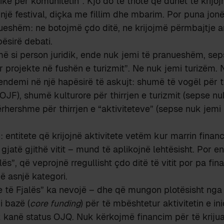
tike për komunitetin”. Kjo do të thotë që duhet të krijoj
t, një festival, diçka me fillim dhe mbarim. Por puna jo
dueshëm: ne botojmë çdo ditë, ne krijojmë përmbajtje an
ësirë debati.
ë si person juridik, ende nuk jemi të pranueshëm, sep
 projekte në fushën e turizmit”. Ne nuk jemi turizëm. N
endemi në një hapësirë të askujt: shumë të vogël për t
OJF), shumë kulturore për thirrjen e turizmit (sepse nu
hershme për thirrjen e “aktiviteteve” (sepse nuk jemi 
: entitete që krijojnë aktivitete vetëm kur marrin fina
jatë gjithë vitit – mund të aplikojnë lehtësisht. Por ent
ës”, që veprojnë rregullisht çdo ditë të vitit por pa fina
 asnjë kategori.
 të Fjalës” ka nevojë – dhe që mungon plotësisht nga t
i bazë (
core funding
) për të mbështetur aktivitetin e in
 kanë status OJQ. Nuk kërkojmë financim për të krijuar