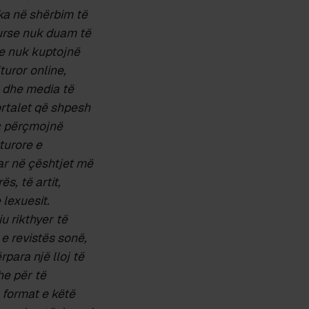
ka në shërbim të
ikurse nuk duam të
de nuk kuptojnë
turor online,
; dhe media të
portalet që shpesh
iç përçmojnë
turore e
uar në çështjet më
s, të artit,
 lexuesit.
u rikthyer të
e revistës sonë,
para një lloj të
he për të
 format e këtë