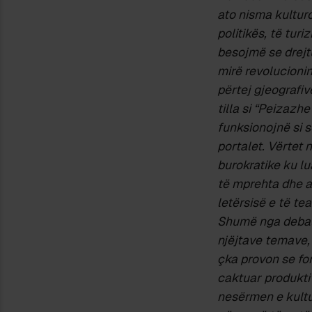
ato nisma kulturo
politikës, të tur
besojmë se drejtu
mirë revolucionin
përtej gjeografiv
tilla si “Peizazh
funksionojnë si 
portalet. Vërtet 
burokratike ku lu
të mprehta dhe akt
letërsisë e të te
Shumë nga debate
njëjtave temave, 
çka provon se for
caktuar produkti
nesërmen e kultu