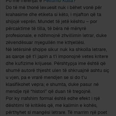
Po me rrëfenjat e
Pellumb Kulla
?
Do të më thonë lexuesit nuk i bëhet vonë për
krahasime dhe etiketa si këto, i mjafton që ta
shijojë veprën. Mundet të jetë kështu – por
përcaktime të tilla, të bëra në mënyrë
profesionale, e ndihmojnë zhvillimin letrar, duke
zëvendësuar mjegullën me kthjellësi.
Në letërsinë shqipe sikur nuk ka shkolla letrare,
as qarqe që t’i japin a t’i imponojnë vetes kritere
dhe kufizime krijuese. Përshtypja ime është që
shumë autorë thjesht ulen të shkruajnë ashtu siç
u vjen, pa e vrarë mendjen se si do t’u
klasifikohet vepra; e shumta, duke pasur në
mendje një “histori” që duan të tregojnë.
Por ky rrafshim formal është edhe efekt i një
dështimi të kritikës që, me kalimin e kohës,
përthyhet si mangësi letrare. Të marrim një poet