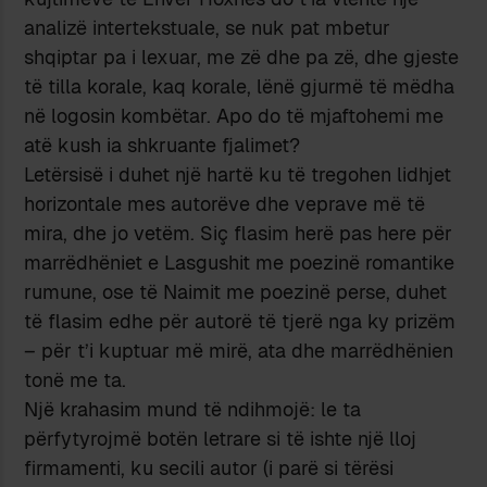
analizë intertekstuale, se nuk pat mbetur
shqiptar pa i lexuar, me zë dhe pa zë, dhe gjeste
të tilla korale, kaq korale, lënë gjurmë të mëdha
në logosin kombëtar. Apo do të mjaftohemi me
atë kush ia shkruante fjalimet?
Letërsisë i duhet një hartë ku të tregohen lidhjet
horizontale mes autorëve dhe veprave më të
mira, dhe jo vetëm. Siç flasim herë pas here për
marrëdhëniet e Lasgushit me poezinë romantike
rumune, ose të Naimit me poezinë perse, duhet
të flasim edhe për autorë të tjerë nga ky prizëm
– për t’i kuptuar më mirë, ata dhe marrëdhënien
tonë me ta.
Një krahasim mund të ndihmojë: le ta
përfytyrojmë botën letrare si të ishte një lloj
firmamenti, ku secili autor (i parë si tërësi