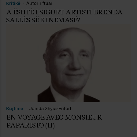
Kritikë
Autor i ftuar
A ËSHTË I SIGURT ARTISTI BRENDA
SALLËS SË KINEMASË?
Kujtime
Jonida Xhyra-Entorf
EN VOYAGE AVEC MONSIEUR
PAPARISTO (II)