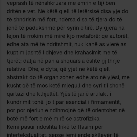
veprash të nënshkruara me emrin e tij) bën
dritën e vet. Në këtë qiell të letërsisë disa yje do
të shndrisin më fort, ndërsa disa të tjera do të
jenë të padukshme për syrin e lirë. Dy gjëra na
lejon të rrokim më mirë kjo metaforë: që autorët,
edhe ata më të ndritshmit, nuk kanë as vlerë as
kuptim jashtë lidhjeve dhe krahasimit me të
tjerët; dalja në pah a shquarsia është gjithnjë
relative. Dhe, e dyta, që yjet në këtë qiell
abstrakt do të organizohen edhe ato në yjësi, me
kusht që të mos ketë mjegull dhe syri t’i shohë
qartazi dhe kthjellët. Yjësitë janë artifakt i
kundrimit tonë, jo tipar esencial i firmamentit,
por por njeriun e ndihmojnë që të orientohet në
botë më fort e më mirë se astrofizika.
Kemi pasur ndoshta frikë të flasim për
intertekstualitet, sepse jemi ende skllevër të