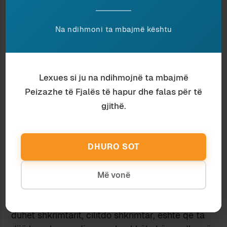
shkrimtarë bashkëkohorë na bëjnë krenarë që
jemi shqiptarë? Që na mahnitin me bukurinë e
Na ndihmoni ta mbajmë kështu
artit të fjalës së tyre? Hë mo?
Në realitet, pjesëmarrësit në atë konferencë aq
të supozuar nuk do të dinë se nga ta fillojnë –
Lexues si ju na ndihmojnë ta mbajmë
sepse aktivitete të tilla duhen paraprirë nga një
Peizazhe të Fjalës të hapur dhe falas për të
punë që te ne nuk është kryer. Disa shkrimtarë
janë bërë fytyra të njohura deri në mërzi, dalin
gjithë.
në televizor e në mediat sociale deri në
kudogjendje (ubikuitet), fyejnë dhe fyhen,
prononcohen sa dhe si të munden, shkojnë në
DHURO SOT
podkast me kryeministrin, gëzojnë e shijojnë
favorin qeveritar, promovohen si të ishin faktorë,
Më vonë
por edhe ata vetë e dinë, nëse e kanë seriozisht
shkrimtarinë, se aq nuk mjafton. Sepse ajo që i
duhet shkrimtarit, cilitdo shkrimtar, është që ta