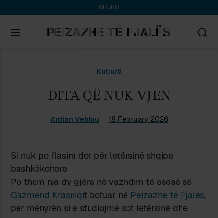
DHURO
Search
Kulturë
for:
DITA QË NUK VJEN
Ardian Vehbiu
18 February 2026
Si nuk po flasim dot për letërsinë shqipe
bashkëkohore
Po them nja dy gjëra në vazhdim të esesë së
Gazmend Krasniqi
t botuar në
Peizazhe të Fjalës
,
për mënyrën si e studiojmë sot letërsinë dhe