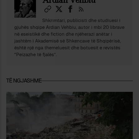
Ardian Vehbiu
Shkrimtari, publicisti dhe studiuesi i
gjuhës shqipe Ardian Vehbiu, autor i mbi 20 librave
në eseistikë dhe fiction dhe njëherazi anëtar i
jashtëm i Akademisë së Shkencave të Shqipërisë,
është një nga themeluesit dhe botuesit e revistës
“Peizazhe të fjalës”.
TË NGJASHME