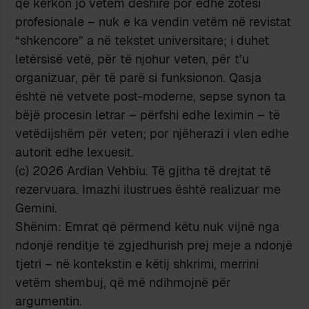
që kërkon jo vetëm dëshirë por edhe zotësi
profesionale – nuk e ka vendin vetëm në revistat
“shkencore” a në tekstet universitare; i duhet
letërsisë vetë, për të njohur veten, për t’u
organizuar, për të parë si funksionon. Qasja
është në vetvete post-moderne, sepse synon ta
bëjë procesin letrar – përfshi edhe leximin – të
vetëdijshëm për veten; por njëherazi i vlen edhe
autorit edhe lexuesit.
(c) 2026 Ardian Vehbiu. Të gjitha të drejtat të
rezervuara. Imazhi ilustrues është realizuar me
Gemini.
Shënim: Emrat që përmend këtu nuk vijnë nga
ndonjë renditje të zgjedhurish prej meje a ndonjë
tjetri – në kontekstin e këtij shkrimi, merrini
vetëm shembuj, që më ndihmojnë për
argumentin.