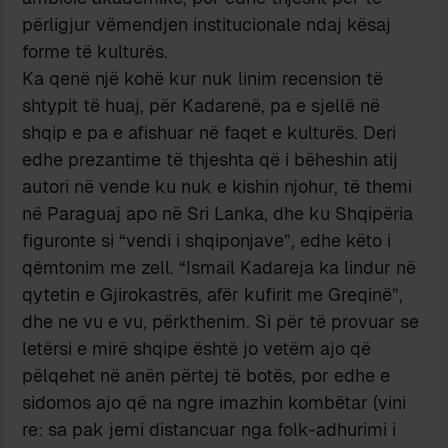
përligjur vëmendjen institucionale ndaj kësaj
forme të kulturës.
Ka qenë një kohë kur nuk linim recension të
shtypit të huaj, për Kadarenë, pa e sjellë në
shqip e pa e afishuar në faqet e kulturës. Deri
edhe prezantime të thjeshta që i bëheshin atij
autori në vende ku nuk e kishin njohur, të themi
në Paraguaj apo në Sri Lanka, dhe ku Shqipëria
figuronte si “vendi i shqiponjave”, edhe këto i
qëmtonim me zell. “Ismail Kadareja ka lindur në
qytetin e Gjirokastrës, afër kufirit me Greqinë”,
dhe ne vu e vu, përkthenim. Si për të provuar se
letërsi e mirë shqipe është jo vetëm ajo që
pëlqehet në anën përtej të botës, por edhe e
sidomos ajo që na ngre imazhin kombëtar (vini
re: sa pak jemi distancuar nga folk-adhurimi i