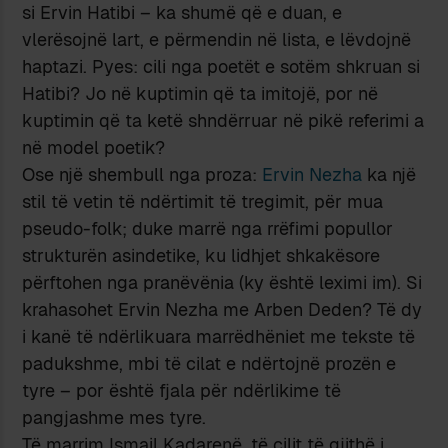
si Ervin Hatibi – ka shumë që e duan, e
vlerësojnë lart, e përmendin në lista, e lëvdojnë
haptazi. Pyes: cili nga poetët e sotëm shkruan si
Hatibi? Jo në kuptimin që ta imitojë, por në
kuptimin që ta ketë shndërruar në pikë referimi a
në model poetik?
Ose një shembull nga proza:
Ervin Nezha
ka një
stil të vetin të ndërtimit të tregimit, për mua
pseudo-folk; duke marrë nga rrëfimi popullor
strukturën asindetike, ku lidhjet shkakësore
përftohen nga pranëvënia (ky është leximi im). Si
krahasohet Ervin Nezha me Arben Deden? Të dy
i kanë të ndërlikuara marrëdhëniet me tekste të
padukshme, mbi të cilat e ndërtojnë prozën e
tyre – por është fjala për ndërlikime të
pangjashme mes tyre.
Të marrim Ismail Kadarenë, të cilit të gjithë i