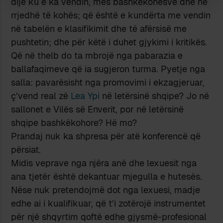
dijë ku e ka vendin, mes bashkëkohësve dhe në
rrjedhë të kohës; që është e kundërta me vendin
në tabelën e klasifikimit dhe të afërsisë me
pushtetin; dhe për këtë i duhet gjykimi i kritikës.
Që në thelb do ta mbrojë nga pabarazia e
ballafaqimeve që ia sugjeron turma. Pyetje nga
salla: pavarësisht nga promovimi i ekzagjeruar,
ç’vend real zë
Lea Ypi
në letërsinë shqipe? Jo në
sallonet e Vilës së Enverit, por në letërsinë
shqipe bashkëkohore? Hë mo?
Prandaj nuk ka shpresa për atë konferencë që
përsiat.
Midis veprave nga njëra anë dhe lexuesit nga
ana tjetër është dekantuar mjegulla e hutesës.
Nëse nuk pretendojmë dot nga lexuesi, madje
edhe ai i kualifikuar, që t’i zotërojë instrumentet
për një shqyrtim qoftë edhe gjysmë-profesional