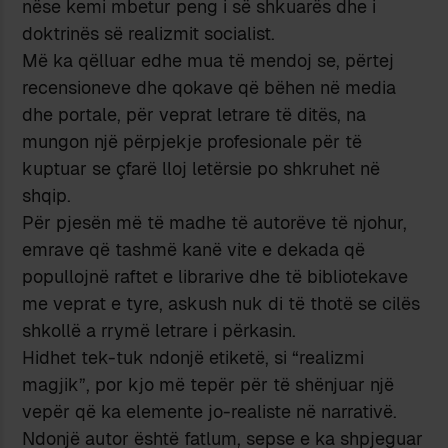
nëse kemi mbetur peng i së shkuarës dhe i
doktrinës së realizmit socialist.
Më ka qëlluar edhe mua të mendoj se, përtej
recensioneve dhe qokave që bëhen në media
dhe portale, për veprat letrare të ditës, na
mungon një përpjekje profesionale për të
kuptuar se çfarë lloj letërsie po shkruhet në
shqip.
Për pjesën më të madhe të autorëve të njohur,
emrave që tashmë kanë vite e dekada që
popullojnë raftet e librarive dhe të bibliotekave
me veprat e tyre, askush nuk di të thotë se cilës
shkollë a rrymë letrare i përkasin.
Hidhet tek-tuk ndonjë etiketë, si “realizmi
magjik”, por kjo më tepër për të shënjuar një
vepër që ka elemente jo-realiste në narrativë.
Ndonjë autor është fatlum, sepse e ka shpjeguar