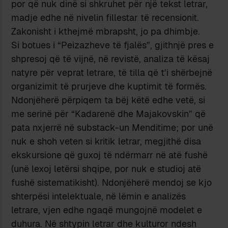
por që nuk dinë si shkruhet për një tekst letrar,
madje edhe në nivelin fillestar të recensionit.
Zakonisht i kthejmë mbrapsht, jo pa dhimbje.
Si botues i “Peizazheve të fjalës”, gjithnjë pres e
shpresoj që të vijnë, në revistë, analiza të kësaj
natyre për veprat letrare, të tilla që t’i shërbejnë
organizimit të prurjeve dhe kuptimit të formës.
Ndonjëherë përpiqem ta bëj këtë edhe vetë, si
me serinë për “Kadarenë dhe Majakovskin” që
pata nxjerrë në substack-un Menditime; por unë
nuk e shoh veten si kritik letrar, megjithë disa
ekskursione që guxoj të ndërmarr në atë fushë
(unë lexoj letërsi shqipe, por nuk e studioj atë
fushë sistematikisht). Ndonjëherë mendoj se kjo
shterpësi intelektuale, në lëmin e analizës
letrare, vjen edhe ngaqë mungojnë modelet e
duhura. Në shtypin letrar dhe kulturor ndesh