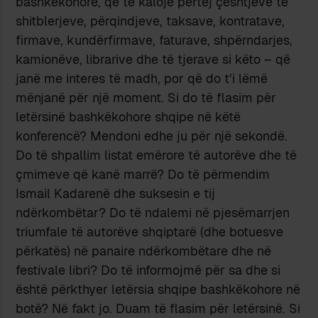
bashkëkohore, që të kalojë përtej çështjeve të
shitblerjeve, përqindjeve, taksave, kontratave,
firmave, kundërfirmave, faturave, shpërndarjes,
kamionëve, librarive dhe të tjerave si këto – që
janë me interes të madh, por që do t’i lëmë
mënjanë për një moment. Si do të flasim për
letërsinë bashkëkohore shqipe në këtë
konferencë? Mendoni edhe ju për një sekondë.
Do të shpallim listat emërore të autorëve dhe të
çmimeve që kanë marrë? Do të përmendim
Ismail Kadarenë dhe suksesin e tij
ndërkombëtar? Do të ndalemi në pjesëmarrjen
triumfale të autorëve shqiptarë (dhe botuesve
përkatës) në panaire ndërkombëtare dhe në
festivale libri? Do të informojmë për sa dhe si
është përkthyer letërsia shqipe bashkëkohore në
botë? Në fakt jo. Duam të flasim për letërsinë. Si