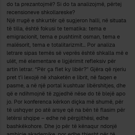
do ta prezantojmë? Si do ta analizojmë, përtej
recensioneve shkollareske?
Një rrugë e shkurtër që sugjeron halli, në situata
të tilla, është fokusi te tematika: tema e
emigracionit, tema e pushtimit osman, tema e
malësorit, tema e totalitarizmit… Por analiza
letrare sipas temës së veprës është shkalla më e
ulët, më elementare e ligjërimit refleksiv për
artin letrar. “Për ça flet ky libër?” Gjëra që njeriu
pret t’i lexojë në xhaketën e librit, në faqen e
pasme, a në një portal kushtuar libërshitjes, dhe
që e ndihmojnë të zgjedhë nëse do të blejë apo
jo. Por konferenca kërkon diçka më shumë, për
të ushqyer po atë arsye që na bën të flasim për
letërsi shqipe – edhe në përgjithësi, edhe
bashkëkohore. Dhe jo për të kënaqur ndonjë
ambicie akademike, por edhe thjesht për të