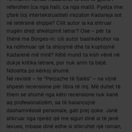
referohen (ca nga halli, ca nga malli). Pyetja ime:
çfarë lloj intertekstualiteti rrezaton Kadareja sot
në letërsinë shqipe? Cilit autor ia ka shtruar
rrugën drejt shkëlqimit letrar? Ose – për ta
thënë me Borges-in: cili autor bashkëkohor na
ka ndihmuar që ta shijojmë dhe ta kuptojmë
Kadarenë më mirë? Këtë mund ta kish vënë në
dukje kritika letrare, por nuk arrin ta bëjë.
Ndoshta po kërkoj shumë.
Në revistë – te “Peizazhe të fjalës” – na vijnë
shpesh recensione për libra të rinj. Më duhet të
them se shumë nga këto recensione nuk kanë
aq profesionalizëm, sa të balancojnë
dashamirësisë personale, gati prej qoke. Janë
shkruar nga njerëz që me siguri dinë si të jenë
lexues, mbase dinë edhe si shkruhet një roman,