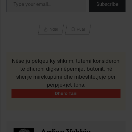
Subscribe
Ndaj
Ruaj
Nëse ju pëlqeu ky shkrim, lutemi konsideroni
të dhuroni diçka nëpërmjet butonit, në
shenjë mirëkuptimi dhe mbështetjeje për
përpjekjet tona.