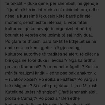
të tekstit – duke qenë, për shembull, në gjendje
t’i japë një lexim intertekstual minimal; pra, edhe
nëse ia kursejmë lexuesin këtë barrë për një
moment, sërish është letërsia, si veprimtari
kulturore, që ka nevojë të organizohet përtej
botimit të veprës dhe leximit të saj individual.
Po çfarë të thuash, para faktit të kthjellët se ne
ende nuk ua kemi gjetur një gjenealogji
kulturore autorëve të traditës së afërt, të cilët na
bie goja në tokë duke i lëvduar? Nga ka ardhur
proza e Kadaresë? Po romanet e Agollit? Ku i ka
rrënjët realizmi kritik – edhe pse pak anakronik
– i Jakov Xoxës? Po epika e Fishtës? Po vargu i
lirë i Migjenit? Si është projektuar hija e Mitrush
Kutelit në letërsinë shqipe? Çfarë jehonash sjell
proza e Camajt? Po poezia? Deri edhe
kujtimeve të Enver Hoxhës do t’ia vlente një