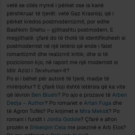
vetë se cilës rrymë i përket ose ia kanë
përshkruar të tjerët: vetë Gaz Krasniqi, që i
përket kredos postmodernizmit, por edhe
Bashkim Shehu – gjithashtu postmodern. E
megjithatë: çfarë do të thotë të identifikohesh si
postmodernist në një letërsi që ende i falet
romantizmit dhe realizmit kritik; dhe si të
pozicionon kjo, në raport me një modernist si
Idlir Azizi i
Terxhuman
-it?
Po si i bëhet për autorë të tjerë, madje të
mirënjohur? E çfarë lloji është letërsia që ka vite
që lëvron
Ben Blushi
? Po ajo e prozave të
Arben
Dedja – Author
? Po romanet e
Artan Fuga
dhe
të Agron Tufës? Po krijimet e
Mira Meksi
t? Po
romani i fundit i
Jonila Godole
? Çfarë e afron
prozën e
Shkelqim Cela
me poezinë e Arb Elos?