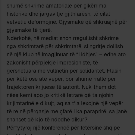
shumë shkrime amatoriale për çikërrima
historike dhe jargavitje gjithfarësh, të cilat
vetvetiu deformojnë. Gjysmakë që shkruajnë për
gjysmakë të tjerë.
Ndërkohë, në mediat shoh rregullisht shkrime
nga shkrimtarë për shkrimtarë, si ngritje dollish
në një klub të imagjinuar të “Lidhjes” – edhe ato
zakonisht përpjekje impresioniste, të
gërshetuara me vullnetin për solidaritet. Flasin
për këtë ose atë vepër, por shumë rrallë për
trajektoren krijuese të autorit. Nuk them dot
nëse kemi apo jo kritikë letrarë që ta njohin
krijimtarinë e dikujt, aq sa t’ia lexojnë një vepër
të re në përqasje me çfarë i ka paraprirë; sa janë
shanset që kjo të ndodhë dikur?
Përfytyroj një konferencë për letërsinë shqipe