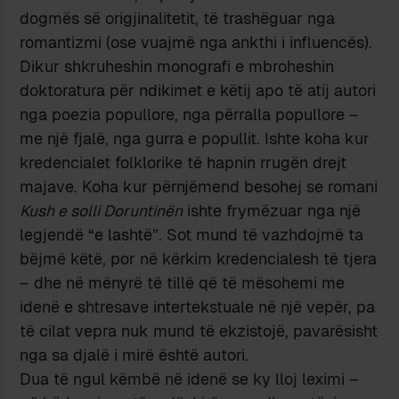
dogmës së origjinalitetit, të trashëguar nga
romantizmi (ose vuajmë nga ankthi i influencës).
Dikur shkruheshin monografi e mbroheshin
doktoratura për ndikimet e këtij apo të atij autori
nga poezia popullore, nga përralla popullore –
me një fjalë, nga gurra e popullit. Ishte koha kur
kredencialet folklorike të hapnin rrugën drejt
majave. Koha kur përnjëmend besohej se romani
Kush e solli Doruntinën
ishte frymëzuar nga një
legjendë “e lashtë”. Sot mund të vazhdojmë ta
bëjmë këtë, por në kërkim kredencialesh të tjera
– dhe në mënyrë të tillë që të mësohemi me
idenë e shtresave intertekstuale në një vepër, pa
të cilat vepra nuk mund të ekzistojë, pavarësisht
nga sa djalë i mirë është autori.
Dua të ngul këmbë në idenë se ky lloj leximi –