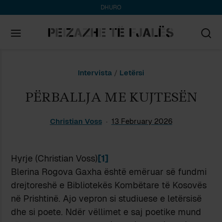
DHURO
Search
Intervista
/
Letërsi
for:
PËRBALLJA ME KUJTESËN
Christian Voss
13 February 2026
Hyrje (Christian Voss)
[1]
Blerina Rogova Gaxha është emëruar së fundmi
drejtoreshë e Bibliotekës Kombëtare të Kosovës
në Prishtinë. Ajo vepron si studiuese e letërsisë
dhe si poete. Ndër vëllimet e saj poetike mund