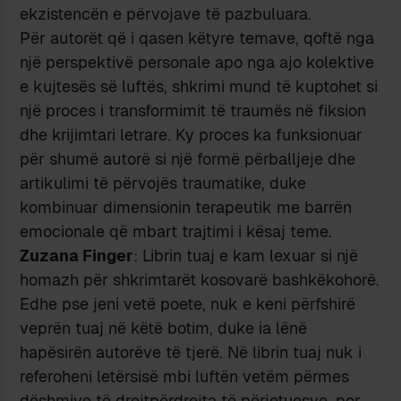
ekzistencën e përvojave të pazbuluara.
Për autorët që i qasen këtyre temave, qoftë nga
një perspektivë personale apo nga ajo kolektive
e kujtesës së luftës, shkrimi mund të kuptohet si
një proces i transformimit të traumës në fiksion
dhe krijimtari letrare. Ky proces ka funksionuar
për shumë autorë si një formë përballjeje dhe
artikulimi të përvojës traumatike, duke
kombinuar dimensionin terapeutik me barrën
emocionale që mbart trajtimi i kësaj teme.
Zuzana Finger
: Librin tuaj e kam lexuar si një
homazh për shkrimtarët kosovarë bashkëkohorë.
Edhe pse jeni vetë poete, nuk e keni përfshirë
veprën tuaj në këtë botim, duke ia lënë
hapësirën autorëve të tjerë. Në librin tuaj nuk i
referoheni letërsisë mbi luftën vetëm përmes
dëshmive të drejtpërdrejta të përjetuesve, por