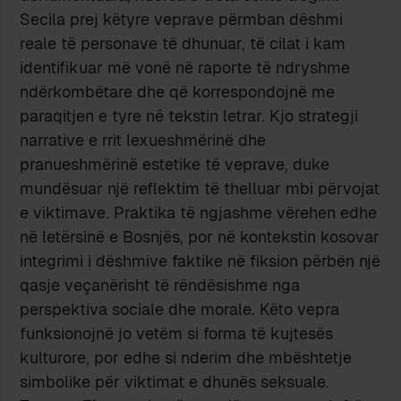
Secila prej këtyre veprave përmban dëshmi
reale të personave të dhunuar, të cilat i kam
identifikuar më vonë në raporte të ndryshme
ndërkombëtare dhe që korrespondojnë me
paraqitjen e tyre në tekstin letrar. Kjo strategji
narrative e rrit lexueshmërinë dhe
pranueshmërinë estetike të veprave, duke
mundësuar një reflektim të thelluar mbi përvojat
e viktimave. Praktika të ngjashme vërehen edhe
në letërsinë e Bosnjës, por në kontekstin kosovar
integrimi i dëshmive faktike në fiksion përbën një
qasje veçanërisht të rëndësishme nga
perspektiva sociale dhe morale. Këto vepra
funksionojnë jo vetëm si forma të kujtesës
kulturore, por edhe si nderim dhe mbështetje
simbolike për viktimat e dhunës seksuale.