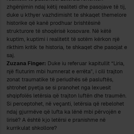
zhgënjimin ndaj këtij realiteti dhe pasojave të tij,
duke u kthyer vazhdimisht te shkaqet themelore
historike që kanë prodhuar brishtësinë
strukturore të shoqërisë kosovare. Në këtë
kuptim, kuptimi i realitetit të sotëm kërkon një
rikthim kritik te historia, te shkaqet dhe pasojat e
saj.
Zuzana Finger:
Duke iu referuar kapitullit “Liria,
një fluturim mbi humnerat e errëta”, i cili trajton
zonat traumatike të periudhës së pasluftës,
shtrohet pyetja se si pranohet nga lexuesit
shqipfolës letërsia që trajton luftën dhe traumën.
Si perceptohet, në veçanti, letërsia që rebelohet
ndaj gjurmëve që lufta ka lënë mbi përvojën e
lirisë? A është kjo letërsi e pranishme në
kurrikulat shkollore?