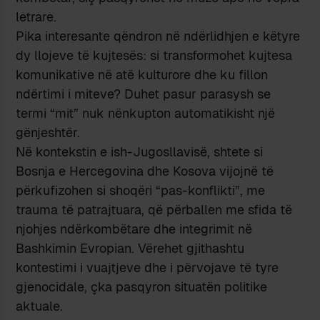
letrare.
Pika interesante qëndron në ndërlidhjen e këtyre
dy llojeve të kujtesës: si transformohet kujtesa
komunikative në atë kulturore dhe ku fillon
ndërtimi i miteve? Duhet pasur parasysh se
termi “mit” nuk nënkupton automatikisht një
gënjeshtër.
Në kontekstin e ish-Jugosllavisë, shtete si
Bosnja e Hercegovina dhe Kosova vijojnë të
përkufizohen si shoqëri “pas-konflikti”, me
trauma të patrajtuara, që përballen me sfida të
njohjes ndërkombëtare dhe integrimit në
Bashkimin Evropian. Vërehet gjithashtu
kontestimi i vuajtjeve dhe i përvojave të tyre
gjenocidale, çka pasqyron situatën politike
aktuale.