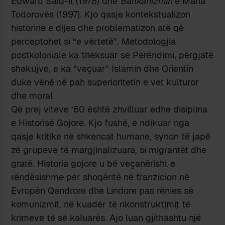
Edward Said-it (1978) dhe
Ballkanizmin
e Maria
Todorovës (1997). Kjo qasje kontekstualizon
historinë e dijes dhe problematizon atë që
perceptohet si “e vërtetë”. Metodologjia
postkoloniale ka theksuar se Perëndimi, përgjatë
shekujve, e ka “veçuar” Islamin dhe Orientin
duke vënë në pah superioritetin e vet kulturor
dhe moral.
Që prej viteve ‘60 është zhvilluar edhe disiplina
e Historisë Gojore. Kjo fushë, e ndikuar nga
qasje kritike në shkencat humane, synon të japë
zë grupeve të margjinalizuara, si migrantët dhe
gratë. Historia gojore u bë veçanërisht e
rëndësishme për shoqëritë në tranzicion në
Evropën Qendrore dhe Lindore pas rënies së
komunizmit, në kuadër të rikonstruktimit të
krimeve të së kaluarës. Ajo luan gjithashtu një