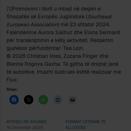
[1]
Promovimi i librit u mbajt në degën e
Shoqatës së Evropës Juglindore (
Southeast
European Association
) më 23 shtator 2024.
Falënderime Aurora Salihut dhe Elona Selmanit
për transkriptimin e këtij aktiviteti. Redaktim
gjuhësor përfundimtar: Tea Lozi.
© 2026 Christian Voss, Zuzana Finger dhe
Blerina Rogova Gaxha. Të gjitha të drejtat janë
të autorëve. Imazhi ilustrues është realizuar me
Flux.
Ndaje:
ATDHEU NË SHUMËS
FORMAT LETRARE TË
19 December 2025
KUJTESËS