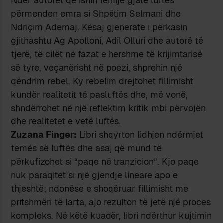
Ndër autorët që ishin fëmijë gjatë luftës
përmenden emra si Shpëtim Selmani dhe
Ndriçim Ademaj. Kësaj gjenerate i përkasin
gjithashtu Ag Apolloni, Adil Olluri dhe autorë të
tjerë, të cilët në fazat e hershme të krijimtarisë
së tyre, veçanërisht në poezi, shprehin një
qëndrim rebel. Ky rebelim drejtohet fillimisht
kundër realitetit të pasluftës dhe, më vonë,
shndërrohet në një reflektim kritik mbi përvojën
dhe realitetet e vetë luftës.
Zuzana Finger:
Libri shqyrton lidhjen ndërmjet
temës së luftës dhe asaj që mund të
përkufizohet si “paqe në tranzicion”. Kjo paqe
nuk paraqitet si një gjendje lineare apo e
thjeshtë; ndonëse e shoqëruar fillimisht me
pritshmëri të larta, ajo rezulton të jetë një proces
kompleks. Në këtë kuadër, libri ndërthur kujtimin