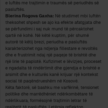
e luftës me trajtimin e traumës së periudhës së
pasluftës.
Blerina Rogova Gaxha:
Në studimet mbi luftën
theksohet shpesh se ajo ka efekte afatgjata dhe
se përfundimi i saj nuk mund të përcaktohet
qartë në kohë. Në këtë kuptim, për shumë
autorë të këtij brezi, periudha e pasluftës
karakterizohet nga ndjenja fillestare e revoltës
dhe e frustrimit ndaj një paqeje të brishtë dhe
një lirie të paplotë. Kufizimet e lëvizjes, proceset
e ngadalta të rindërtimit dhe gjendja e brishtë e
arsimit dhe e kulturës kanë krijuar një kontekst
social të paqëndrueshëm në Kosovë.
Këta faktorë, së bashku me varfërinë, tensionet
politike dhe marrëdhëniet ndërkombëtare të
ndërlikuara, formësojnë trajtimin letrar të
realitetit të pasluftës. Letërsia reflekton