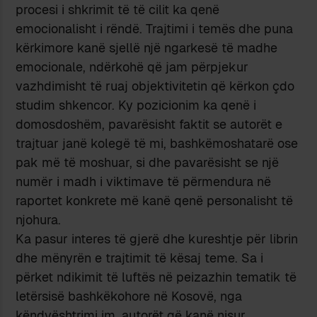
procesi i shkrimit të të cilit ka qenë
emocionalisht i rëndë. Trajtimi i temës dhe puna
kërkimore kanë sjellë një ngarkesë të madhe
emocionale, ndërkohë që jam përpjekur
vazhdimisht të ruaj objektivitetin që kërkon çdo
studim shkencor. Ky pozicionim ka qenë i
domosdoshëm, pavarësisht faktit se autorët e
trajtuar janë kolegë të mi, bashkëmoshatarë ose
pak më të moshuar, si dhe pavarësisht se një
numër i madh i viktimave të përmendura në
raportet konkrete më kanë qenë personalisht të
njohura.
Ka pasur interes të gjerë dhe kureshtje për librin
dhe mënyrën e trajtimit të kësaj teme. Sa i
përket ndikimit të luftës në peizazhin tematik të
letërsisë bashkëkohore në Kosovë, nga
këndvështrimi im, autorët që kanë nisur