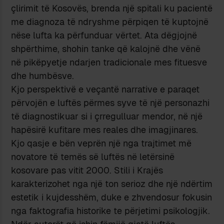
çlirimit të Kosovës, brenda një spitali ku pacientë
me diagnoza të ndryshme përpiqen të kuptojnë
nëse lufta ka përfunduar vërtet. Ata dëgjojnë
shpërthime, shohin tanke që kalojnë dhe vënë
në pikëpyetje ndarjen tradicionale mes fituesve
dhe humbësve.
Kjo perspektivë e veçantë narrative e paraqet
përvojën e luftës përmes syve të një personazhi
të diagnostikuar si i çrregulluar mendor, në një
hapësirë kufitare mes reales dhe imagjinares.
Kjo qasje e bën veprën një nga trajtimet më
novatore të temës së luftës në letërsinë
kosovare pas vitit 2000. Stili i Krajës
karakterizohet nga një ton serioz dhe një ndërtim
estetik i kujdesshëm, duke e zhvendosur fokusin
nga faktografia historike te përjetimi psikologjik.