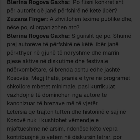
Blerina Rogova Gaxha:
Po flisni konkretisht
për autorët që janë përfshirë në këtë libër?
Zuzana Finger:
A zhvillohen lexime publike dhe,
nëse po, si organizohen ato?
Blerina Rogova Gaxha:
Sigurisht që po. Shumë
prej autorëve të përfshirë në këtë libër janë
përkthyer në gjuhë të ndryshme dhe marrin
pjesë aktive në diskutime dhe festivale
ndërkombëtare, si brenda ashtu edhe jashtë
Kosovës. Megjithatë, prania e tyre në programet
shkollore mbetet minimale, pasi kurrikulat
vazhdojnë të dominohen nga autorë të
kanonizuar të brezave më të vjetër.
Letërsia që trajton luftën dhe historinë e saj në
Kosovë nuk i kushtohet vëmendje e
mjaftueshme në arsim, ndonëse këto vepra
kontribuojnë jo vetëm në diskursin letrar, por