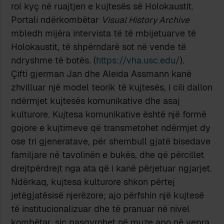
rol kyç në ruajtjen e kujtesës së Holokaustit.
Portali ndërkombëtar
Visual History Archive
mbledh mijëra intervista të të mbijetuarve të
Holokaustit, të shpërndarë sot në vende të
ndryshme të botës. (
https://vha.usc.edu/
).
Çifti gjerman Jan dhe Aleida Assmann kanë
zhvilluar një model teorik të kujtesës, i cili dallon
ndërmjet kujtesës komunikative dhe asaj
kulturore. Kujtesa komunikative është një formë
gojore e kujtimeve që transmetohet ndërmjet dy
ose tri gjeneratave, për shembull gjatë bisedave
familjare në tavolinën e bukës, dhe që përcillet
drejtpërdrejt nga ata që i kanë përjetuar ngjarjet.
Ndërkaq, kujtesa kulturore shkon përtej
jetëgjatësisë njerëzore; ajo përfshin një kujtesë
të institucionalizuar dhe të pranuar në nivel
kombëtar, siç pasqyrohet në muze apo në vepra