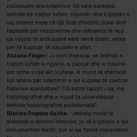
individuale dhe kolektive. Në këtë kontekst,
letërsia që trajton luftën, traumën dhe kujtesën e
saj mbetet ende në një fazë zhvillimi, duke lënë
hapësirë për interpretime dhe referenca të reja
që vijojnë të artikulojnë këtë temë bosht, jetike
për të kuptuar të kaluarën e afërt.
Zuzana Finger:
Ju keni theksuar se letërsia e
trajton luftën si ngjarje, si pasojë dhe si traumë,
por edhe si një akt kujtese. A mund të shërbejë
kjo letërsi për ndërtimin e një kujtese të caktuar
historike-kombëtare? Cili është raporti i saj me
historiografinë dhe a mund ta zëvendësojë
letërsia historiografinë profesionale?
Blerina Rogova Gaxha
: Letërsia mund të
shërbejë si dëshmi historike, jo në kuptimin e një
dokumentimi faktik, por si një formë interpretimi.