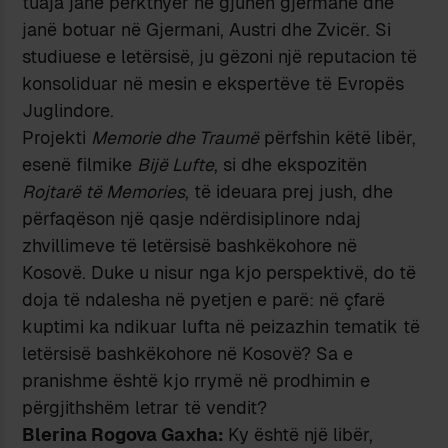
tuaja janë përkthyer në gjuhën gjermane dhe
janë botuar në Gjermani, Austri dhe Zvicër. Si
studiuese e letërsisë, ju gëzoni një reputacion të
konsoliduar në mesin e ekspertëve të Evropës
Juglindore.
Projekti
Memorie dhe Traumë
përfshin këtë libër,
esenë filmike
Bijë Lufte
, si dhe ekspozitën
Rojtarë të Memories
, të ideuara prej jush, dhe
përfaqëson një qasje ndërdisiplinore ndaj
zhvillimeve të letërsisë bashkëkohore në
Kosovë. Duke u nisur nga kjo perspektivë, do të
doja të ndalesha në pyetjen e parë: në çfarë
kuptimi ka ndikuar lufta në peizazhin tematik të
letërsisë bashkëkohore në Kosovë? Sa e
pranishme është kjo rrymë në prodhimin e
përgjithshëm letrar të vendit?
Blerina Rogova Gaxha:
Ky është një libër,