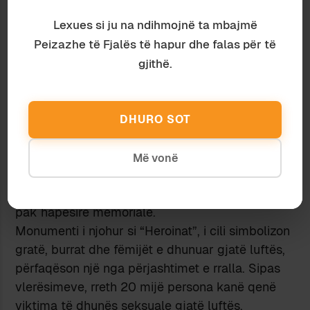
humbjen. A mund të kontribuojë ajo në shërimin
Lexues si ju na ndihmojnë ta mbajmë
e plagëve përmes ndërtimit të një kujtese
kolektive, apo, përkundrazi, rrezikon të rihapë
Peizazhe të Fjalës të hapur dhe falas për të
plagët e traumave të rënda?
gjithë.
Blerina Rogova Gaxha
: Në diskursin publik
dominon shpesh narrativa heroike e luftës.
Ekziston një vëmendje e madhe ndaj heronjve
DHURO SOT
dhe luftëtarëve të Ushtrisë Çlirimtare të
Kosovës, çka reflektohet edhe në numrin e madh
Më vonë
të monumenteve kushtuar atyre. Në të kundërt,
për viktimat e tjera të luftës ka dukshëm më
pak hapësirë memoriale.
Monumenti i njohur si “Heroinat”, i cili simbolizon
gratë, burrat dhe fëmijët e dhunuar gjatë luftës,
përfaqëson një nga përjashtimet e rralla. Sipas
vlerësimeve, rreth 20 mijë persona kanë qenë
viktima të dhunës seksuale gjatë luftës,