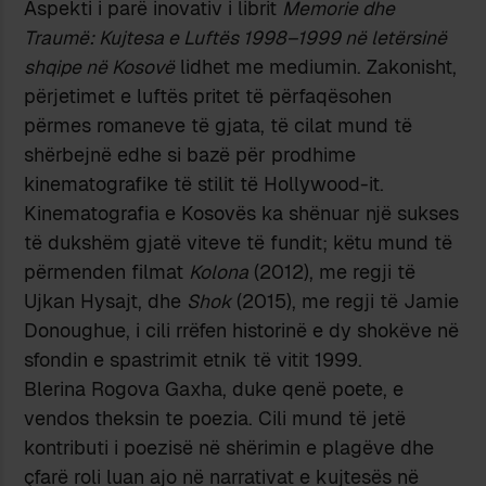
Aspekti i parë inovativ i librit
Memorie dhe
Traumë: Kujtesa e Luftës 1998–1999 në letërsinë
shqipe në Kosovë
lidhet me mediumin. Zakonisht,
përjetimet e luftës pritet të përfaqësohen
përmes romaneve të gjata, të cilat mund të
shërbejnë edhe si bazë për prodhime
kinematografike të stilit të Hollywood-it.
Kinematografia e Kosovës ka shënuar një sukses
të dukshëm gjatë viteve të fundit; këtu mund të
përmenden filmat
Kolona
(2012), me regji të
Ujkan Hysajt, dhe
Shok
(2015), me regji të Jamie
Donoughue, i cili rrëfen historinë e dy shokëve në
sfondin e spastrimit etnik të vitit 1999.
Blerina Rogova Gaxha, duke qenë poete, e
vendos theksin te poezia. Cili mund të jetë
kontributi i poezisë në shërimin e plagëve dhe
çfarë roli luan ajo në narrativat e kujtesës në