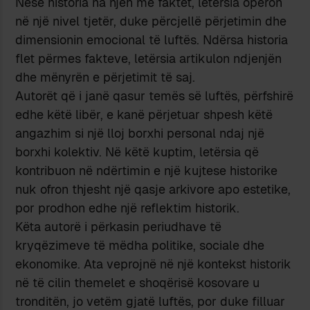
Nëse historia na njeh me faktet, letërsia operon
në një nivel tjetër, duke përcjellë përjetimin dhe
dimensionin emocional të luftës. Ndërsa historia
flet përmes fakteve, letërsia artikulon ndjenjën
dhe mënyrën e përjetimit të saj.
Autorët që i janë qasur temës së luftës, përfshirë
edhe këtë libër, e kanë përjetuar shpesh këtë
angazhim si një lloj borxhi personal ndaj një
borxhi kolektiv. Në këtë kuptim, letërsia që
kontribuon në ndërtimin e një kujtese historike
nuk ofron thjesht një qasje arkivore apo estetike,
por prodhon edhe një reflektim historik.
Këta autorë i përkasin periudhave të
kryqëzimeve të mëdha politike, sociale dhe
ekonomike. Ata veprojnë në një kontekst historik
në të cilin themelet e shoqërisë kosovare u
tronditën, jo vetëm gjatë luftës, por duke filluar