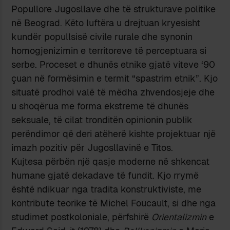
Popullore Jugosllave dhe të strukturave politike
në Beograd. Këto luftëra u drejtuan kryesisht
kundër popullsisë civile rurale dhe synonin
homogjenizimin e territoreve të perceptuara si
serbe. Proceset e dhunës etnike gjatë viteve ‘90
çuan në formësimin e termit “spastrim etnik”. Kjo
situatë prodhoi valë të mëdha zhvendosjeje dhe
u shoqërua me forma ekstreme të dhunës
seksuale, të cilat tronditën opinionin publik
perëndimor që deri atëherë kishte projektuar një
imazh pozitiv për Jugosllavinë e Titos.
Kujtesa përbën një qasje moderne në shkencat
humane gjatë dekadave të fundit. Kjo rrymë
është ndikuar nga tradita konstruktiviste, me
kontribute teorike të Michel Foucault, si dhe nga
studimet postkoloniale, përfshirë
Orientalizmin
e