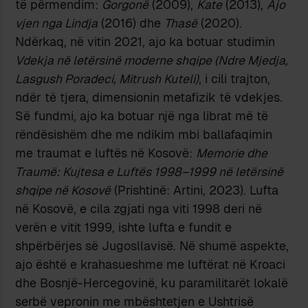
të përmendim:
Gorgonë
(2009),
Kate
(2013),
Ajo
vjen nga Lindja
(2016) dhe
Thasë
(2020).
Ndërkaq, në vitin 2021, ajo ka botuar studimin
Vdekja në letërsinë moderne shqipe (Ndre Mjedja,
Lasgush Poradeci, Mitrush Kuteli)
, i cili trajton,
ndër të tjera, dimensionin metafizik të vdekjes.
Së fundmi, ajo ka botuar një nga librat më të
rëndësishëm dhe me ndikim mbi ballafaqimin
me traumat e luftës në Kosovë:
Memorie dhe
Traumë: Kujtesa e Luftës 1998–1999 në letërsinë
shqipe në Kosovë
(Prishtinë: Artini, 2023). Lufta
në Kosovë, e cila zgjati nga viti 1998 deri në
verën e vitit 1999, ishte lufta e fundit e
shpërbërjes së Jugosllavisë. Në shumë aspekte,
ajo është e krahasueshme me luftërat në Kroaci
dhe Bosnjë-Hercegovinë, ku paramilitarët lokalë
serbë vepronin me mbështetjen e Ushtrisë