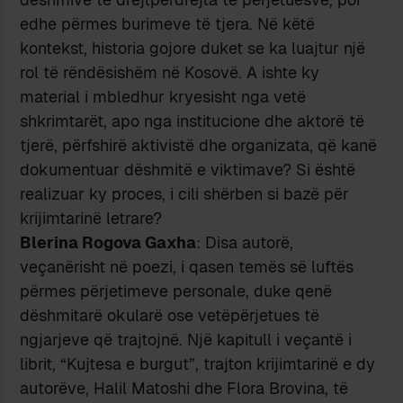
edhe përmes burimeve të tjera. Në këtë
kontekst, historia gojore duket se ka luajtur një
rol të rëndësishëm në Kosovë. A ishte ky
material i mbledhur kryesisht nga vetë
shkrimtarët, apo nga institucione dhe aktorë të
tjerë, përfshirë aktivistë dhe organizata, që kanë
dokumentuar dëshmitë e viktimave? Si është
realizuar ky proces, i cili shërben si bazë për
krijimtarinë letrare?
Blerina Rogova Gaxha
: Disa autorë,
veçanërisht në poezi, i qasen temës së luftës
përmes përjetimeve personale, duke qenë
dëshmitarë okularë ose vetëpërjetues të
ngjarjeve që trajtojnë. Një kapitull i veçantë i
librit, “Kujtesa e burgut”, trajton krijimtarinë e dy
autorëve, Halil Matoshi dhe Flora Brovina, të