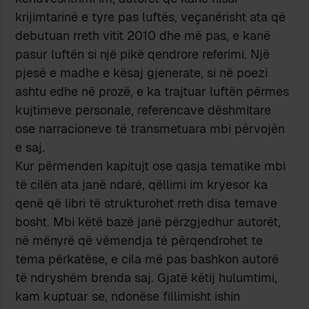
krijimtarinë e tyre pas luftës, veçanërisht ata që
debutuan rreth vitit 2010 dhe më pas, e kanë
pasur luftën si një pikë qendrore referimi. Një
pjesë e madhe e kësaj gjenerate, si në poezi
ashtu edhe në prozë, e ka trajtuar luftën përmes
kujtimeve personale, referencave dëshmitare
ose narracioneve të transmetuara mbi përvojën
e saj.
Kur përmenden kapitujt ose qasja tematike mbi
të cilën ata janë ndarë, qëllimi im kryesor ka
qenë që libri të strukturohet rreth disa temave
bosht. Mbi këtë bazë janë përzgjedhur autorët,
në mënyrë që vëmendja të përqendrohet te
tema përkatëse, e cila më pas bashkon autorë
të ndryshëm brenda saj. Gjatë këtij hulumtimi,
kam kuptuar se, ndonëse fillimisht ishin