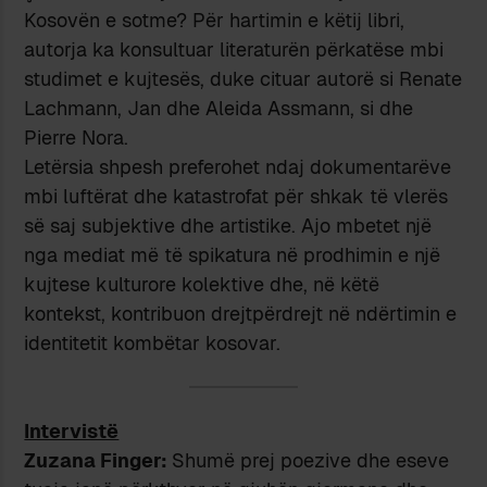
Kosovën e sotme? Për hartimin e këtij libri,
autorja ka konsultuar literaturën përkatëse mbi
studimet e kujtesës, duke cituar autorë si Renate
Lachmann, Jan dhe Aleida Assmann, si dhe
Pierre Nora.
Letërsia shpesh preferohet ndaj dokumentarëve
mbi luftërat dhe katastrofat për shkak të vlerës
së saj subjektive dhe artistike. Ajo mbetet një
nga mediat më të spikatura në prodhimin e një
kujtese kulturore kolektive dhe, në këtë
kontekst, kontribuon drejtpërdrejt në ndërtimin e
identitetit kombëtar kosovar.
Intervistë
Zuzana Finger:
Shumë prej poezive dhe eseve