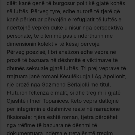
cilët kanë qenë të burgosur politikë gjatë kohës
së luftës. Përveç tyre, edhe autorë të tjerë që
kanë përjetuar përvojën e refugjatit të luftës e
ndërtojnë veprën duke u nisur nga perspektiva
personale, të cilën më pas e ndërthurin me
dimensionin kolektiv të kësaj përvoje.
Përveç poezisë, libri analizon edhe vepra në
prozë të bazuara në dëshmitë e viktimave të
dhunës seksuale gjatë luftës. Tri prej veprave të
trajtuara janë romani Kësulëkuqja i Ag Apollonit,
një prozë nga Gazmend Bërlajolli me titull
Fluturon fëllënza e malit, si dhe tregimi i gjatë
Gjashtë i Imer Topanicës. Këto vepra dallojnë
për integrimin e dëshmive reale në narracione
fiksionale: njëra është roman, tjetra përbëhet
nga rrëfime të bazuara në dëshmi të
dokumentuara, ndërsa e treta është tregim.