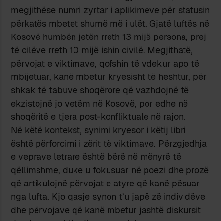
megjithëse numri zyrtar i aplikimeve për statusin
përkatës mbetet shumë më i ulët. Gjatë luftës në
Kosovë humbën jetën rreth 13 mijë persona, prej
të cilëve rreth 10 mijë ishin civilë. Megjithatë,
përvojat e viktimave, qofshin të vdekur apo të
mbijetuar, kanë mbetur kryesisht të heshtur, për
shkak të tabuve shoqërore që vazhdojnë të
ekzistojnë jo vetëm në Kosovë, por edhe në
shoqëritë e tjera post-konfliktuale në rajon.
Në këtë kontekst, synimi kryesor i këtij libri
është përforcimi i zërit të viktimave. Përzgjedhja
e veprave letrare është bërë në mënyrë të
qëllimshme, duke u fokusuar në poezi dhe prozë
që artikulojnë përvojat e atyre që kanë pësuar
nga lufta. Kjo qasje synon t’u japë zë individëve
dhe përvojave që kanë mbetur jashtë diskursit