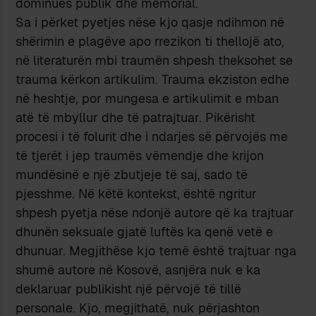
dominues publik dhe memorial.
Sa i përket pyetjes nëse kjo qasje ndihmon në
shërimin e plagëve apo rrezikon ti thellojë ato,
në literaturën mbi traumën shpesh theksohet se
trauma kërkon artikulim. Trauma ekziston edhe
në heshtje, por mungesa e artikulimit e mban
atë të mbyllur dhe të patrajtuar. Pikërisht
procesi i të folurit dhe i ndarjes së përvojës me
të tjerët i jep traumës vëmendje dhe krijon
mundësinë e një zbutjeje të saj, sado të
pjesshme. Në këtë kontekst, është ngritur
shpesh pyetja nëse ndonjë autore që ka trajtuar
dhunën seksuale gjatë luftës ka qenë vetë e
dhunuar. Megjithëse kjo temë është trajtuar nga
shumë autore në Kosovë, asnjëra nuk e ka
deklaruar publikisht një përvojë të tillë
personale. Kjo, megjithatë, nuk përjashton