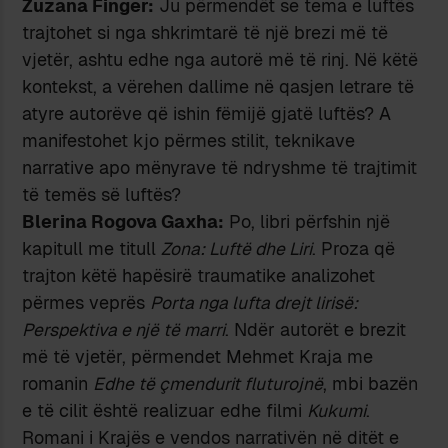
Zuzana Finger:
Ju përmendët se tema e luftës
trajtohet si nga shkrimtarë të një brezi më të
vjetër, ashtu edhe nga autorë më të rinj. Në këtë
kontekst, a vërehen dallime në qasjen letrare të
atyre autorëve që ishin fëmijë gjatë luftës? A
manifestohet kjo përmes stilit, teknikave
narrative apo mënyrave të ndryshme të trajtimit
të temës së luftës?
Blerina Rogova Gaxha:
Po, libri përfshin një
kapitull me titull
Zona: Luftë dhe Liri
. Proza që
trajton këtë hapësirë traumatike analizohet
përmes veprës
Porta nga lufta drejt lirisë:
Perspektiva e një të marri
. Ndër autorët e brezit
më të vjetër, përmendet Mehmet Kraja me
romanin
Edhe të çmendurit fluturojnë
, mbi bazën
e të cilit është realizuar edhe filmi
Kukumi
.
Romani i Krajës e vendos narrativën në ditët e