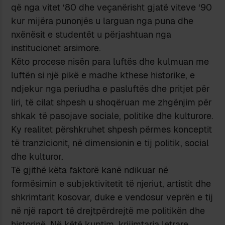
që nga vitet ‘80 dhe veçanërisht gjatë viteve ‘90
kur mijëra punonjës u larguan nga puna dhe
nxënësit e studentët u përjashtuan nga
institucionet arsimore.
Këto procese nisën para luftës dhe kulmuan me
luftën si një pikë e madhe kthese historike, e
ndjekur nga periudha e pasluftës dhe pritjet për
liri, të cilat shpesh u shoqëruan me zhgënjim për
shkak të pasojave sociale, politike dhe kulturore.
Ky realitet përshkruhet shpesh përmes konceptit
të tranzicionit, në dimensionin e tij politik, social
dhe kulturor.
Të gjithë këta faktorë kanë ndikuar në
formësimin e subjektivitetit të njeriut, artistit dhe
shkrimtarit kosovar, duke e vendosur veprën e tij
në një raport të drejtpërdrejtë me politikën dhe
historinë. Në këtë kuptim, krijimtaria letrare