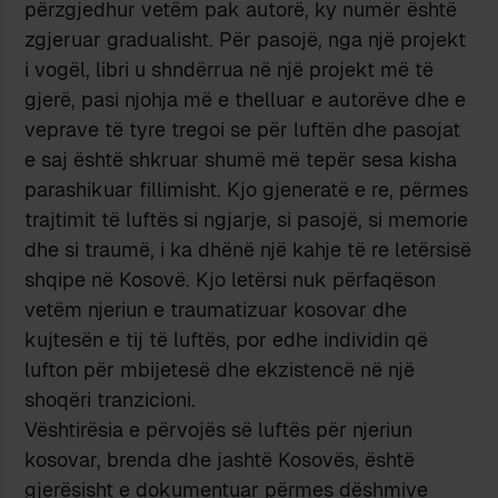
përzgjedhur vetëm pak autorë, ky numër është
zgjeruar gradualisht. Për pasojë, nga një projekt
i vogël, libri u shndërrua në një projekt më të
gjerë, pasi njohja më e thelluar e autorëve dhe e
veprave të tyre tregoi se për luftën dhe pasojat
e saj është shkruar shumë më tepër sesa kisha
parashikuar fillimisht. Kjo gjeneratë e re, përmes
trajtimit të luftës si ngjarje, si pasojë, si memorie
dhe si traumë, i ka dhënë një kahje të re letërsisë
shqipe në Kosovë. Kjo letërsi nuk përfaqëson
vetëm njeriun e traumatizuar kosovar dhe
kujtesën e tij të luftës, por edhe individin që
lufton për mbijetesë dhe ekzistencë në një
shoqëri tranzicioni.
Vështirësia e përvojës së luftës për njeriun
kosovar, brenda dhe jashtë Kosovës, është
gjerësisht e dokumentuar përmes dëshmive