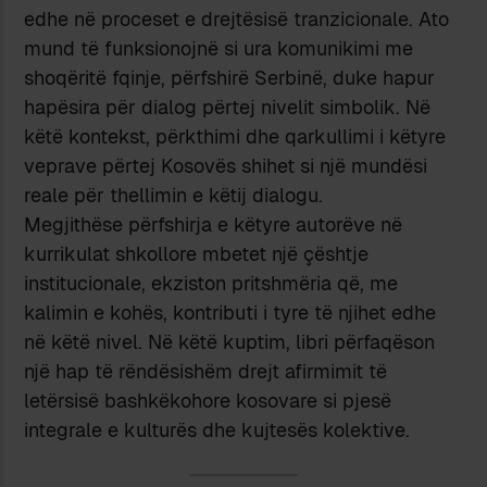
edhe në proceset e drejtësisë tranzicionale. Ato
mund të funksionojnë si ura komunikimi me
shoqëritë fqinje, përfshirë Serbinë, duke hapur
hapësira për dialog përtej nivelit simbolik. Në
këtë kontekst, përkthimi dhe qarkullimi i këtyre
veprave përtej Kosovës shihet si një mundësi
reale për thellimin e këtij dialogu.
Megjithëse përfshirja e këtyre autorëve në
kurrikulat shkollore mbetet një çështje
institucionale, ekziston pritshmëria që, me
kalimin e kohës, kontributi i tyre të njihet edhe
në këtë nivel. Në këtë kuptim, libri përfaqëson
një hap të rëndësishëm drejt afirmimit të
letërsisë bashkëkohore kosovare si pjesë
integrale e kulturës dhe kujtesës kolektive.