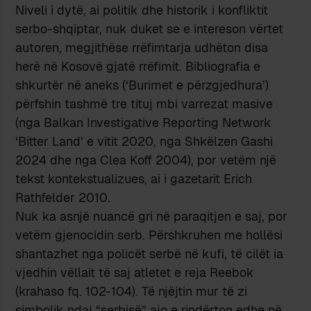
Niveli i dytë, ai politik dhe historik i konfliktit
serbo-shqiptar, nuk duket se e intereson vërtet
autoren, megjithëse rrëfimtarja udhëton disa
herë në Kosovë gjatë rrëfimit. Bibliografia e
shkurtër në aneks (‘Burimet e përzgjedhura’)
përfshin tashmë tre tituj mbi varrezat masive
(nga Balkan Investigative Reporting Network
‘Bitter Land’ e vitit 2020, nga Shkëlzen Gashi
2024 dhe nga Clea Koff 2004), por vetëm një
tekst kontekstualizues, ai i gazetarit Erich
Rathfelder 2010.
Nuk ka asnjë nuancë gri në paraqitjen e saj, por
vetëm gjenocidin serb. Përshkruhen me hollësi
shantazhet nga policët serbë në kufi, të cilët ia
vjedhin vëllait të saj atletet e reja Reebok
(krahaso fq. 102-104). Të njëjtin mur të zi
simbolik ndaj “serbisë” ajo e rindërton edhe në