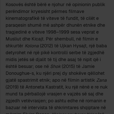
Kosovës është bërë e njohur në opinionin publik
perëndimor kryesisht përmes filmave
kinematografikë të viteve të fundit, të cilët e
paraqesin shumë më ashpër dhunën etnike dhe
tragjedinë e viteve 1998–1999 sesa veprat e
Musliut dhe Kicajt. Për shembull, në filmin e
shkurtër
Kolona
(2012) të Ujkan Hysajt, një baba
detyrohet në një pikë kontrolli serbe të zgjedhë
midis jetës së djalit të tij dhe asaj të nipit që i
është besuar; ose në
Shok
(2015) të Jamie
Donoughue-s, ku njëri prej dy shokëve qëllohet
gjatë spastrimit etnik; apo në filmin artistik
Zana
(2019) të Antoneta Kastratit, ku një nënë e re nuk
mund ta përballojë vrasjen e vajzës së saj dhe
zgjedh vetëvrasjen; po ashtu edhe në romanin e
bazuar në intervista të shkrimtares shqiptare në