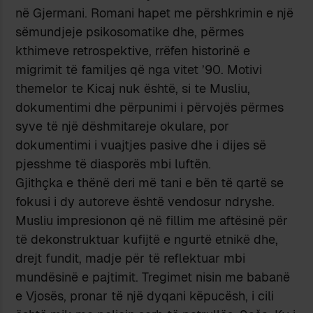
në Gjermani. Romani hapet me përshkrimin e një
sëmundjeje psikosomatike dhe, përmes
kthimeve retrospektive, rrëfen historinë e
migrimit të familjes që nga vitet ’90. Motivi
themelor te Kicaj nuk është, si te Musliu,
dokumentimi dhe përpunimi i përvojës përmes
syve të një dëshmitareje okulare, por
dokumentimi i vuajtjes pasive dhe i dijes së
pjesshme të diasporës mbi luftën.
Gjithçka e thënë deri më tani e bën të qartë se
fokusi i dy autoreve është vendosur ndryshe.
Musliu impresionon që në fillim me aftësinë për
të dekonstruktuar kufijtë e ngurtë etnikë dhe,
drejt fundit, madje për të reflektuar mbi
mundësinë e pajtimit. Tregimet nisin me babanë
e Vjosës, pronar të një dyqani këpucësh, i cili