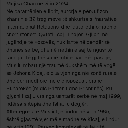
Mujika Chao në vitin 2024.
Në parathënien e librit, autorja e përkufizon
zhanrin e 32 tregimeve të shkurtra si ‘narrative
International Relations’ dhe ‘auto-ethnographic
short stories’. Qyteti i saj i lindjes, Gjilani në
juglindje të Kosovës, nuk ishte në qendër të
dhunës serbe, dhe në rrethin e saj të ngushtë
familjar të gjithë kanë mbijetuar. Për pasojë,
Musliu mbart një traumë dukshëm më të vogël
se Jehona Kicaj, e cila vjen nga një zonë rurale,
dhe për rrjedhojë më e ekspozuar, pranë
Suharekës (midis Prizrenit dhe Prishtinës), ku
gjyshi i saj u vra nga ushtarët serbë në maj 1999,
ndërsa shtëpia dhe fshati u dogjën.
Alter ego-ja e Musliut, e lindur në vitin 1985,
është gjashtë vjet më e madhe se Kicaj, e lindur
në vitin 1991. Përveç kompleksit të fajit të