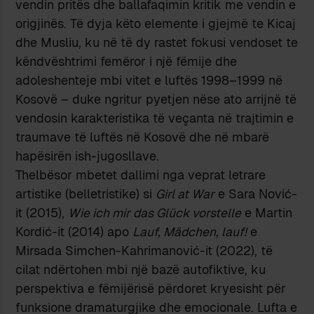
vendin pritës dhe ballafaqimin kritik me vendin e
origjinës. Të dyja këto elemente i gjejmë te Kicaj
dhe Musliu, ku në të dy rastet fokusi vendoset te
këndvështrimi femëror i një fëmije dhe
adoleshenteje mbi vitet e luftës 1998–1999 në
Kosovë – duke ngritur pyetjen nëse ato arrijnë të
vendosin karakteristika të veçanta në trajtimin e
traumave të luftës në Kosovë dhe në mbarë
hapësirën ish-jugosllave.
Thelbësor mbetet dallimi nga veprat letrare
artistike (belletristike) si
Girl at War
e Sara Nović-
it (2015),
Wie ich mir das Glück vorstelle
e Martin
Kordić-it (2014) apo
Lauf, Mädchen, lauf!
e
Mirsada Simchen-Kahrimanović-it (2022), të
cilat ndërtohen mbi një bazë autofiktive, ku
perspektiva e fëmijërisë përdoret kryesisht për
funksione dramaturgjike dhe emocionale. Lufta e