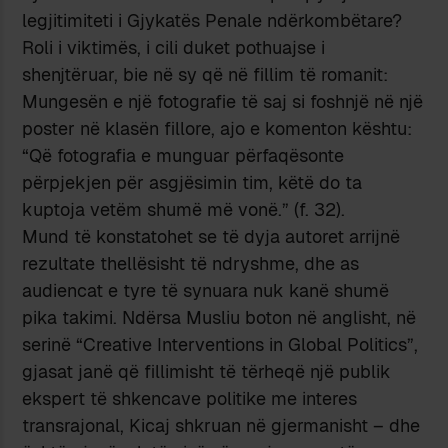
legjitimiteti i Gjykatës Penale ndërkombëtare?
Roli i viktimës, i cili duket pothuajse i
shenjtëruar, bie në sy që në fillim të romanit:
Mungesën e një fotografie të saj si foshnjë në një
poster në klasën fillore, ajo e komenton kështu:
“Që fotografia e munguar përfaqësonte
përpjekjen për asgjësimin tim, këtë do ta
kuptoja vetëm shumë më vonë.” (f. 32).
Mund të konstatohet se të dyja autoret arrijnë
rezultate thellësisht të ndryshme, dhe as
audiencat e tyre të synuara nuk kanë shumë
pika takimi. Ndërsa Musliu boton në anglisht, në
serinë “Creative Interventions in Global Politics”,
gjasat janë që fillimisht të tërheqë një publik
ekspert të shkencave politike me interes
transrajonal, Kicaj shkruan në gjermanisht – dhe