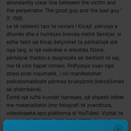
abundantly clear line between the victim and
the perpetrator. The good guy and the bad guy.”
(f. 159).
Le të ndalemi tani te romani i Kicajt: përvoja e
dhunës dhe e humbjes brenda rrethit familjar, si
edhe fakti që Kicaj detyrohet ta përballojë atë
nga larg, si një nxënëse e shkollës fillore,
përbëjnë thelbin e diagnozës së dentistit të saj,
me të cilin hapet romani. Rrëfyesja vuan nga
stresi post-traumatik, i cili manifestohet
psikosomatikisht përmes bruksizmit (kërcëllimës
së dhëmbëve).
Është një luftë kundër harresës, që shpesh lidhet
me materialitetin (me fotografi të zverdhura,
videokaseta apo platforma si YouTube). Vizitat te
dentisti (S. 7ff, 22ff, 45ff, 68ff, 157ff) dhe më pas
×
te një osteopate (97ff.) e strukturojnë librin dhe