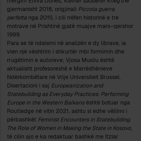
mërgim Elvira Dones,
Kleiner sauberer Krieg
(në
gjermanisht 2018, origjinali
Piccola guerra
perfetta
nga 2011), i cili rrëfen historinë e tre
motrave në Prishtinë gjatë muajve mars–qershor
1999.
Para se të ndalemi në analizën e dy librave, ia
vlen një vështrim i shkurtër mbi formimin dhe
rrugëtimin e autoreve; Vjosa Musliu është
aktualisht profesoreshë e Marrëdhënieve
Ndërkombëtare në Vrije Universiteit Brussel.
Disertacioni i saj
Europeanization and
Statebuilding as Everyday Practices: Performing
Europe in the Western Balkans
është botuar nga
Routledge në vitin 2021, ashtu si edhe vëllimi i
përbashkët
Feminist Encounters in Statebuilding.
The Role of Women in Making the State in Kosovo
,
të cilin ajo e ka redaktuar bashkë me Itziar