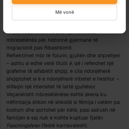
vlerësuar ndaras: rrëfimi episodik, që shpesh nis
nga fotografitë e kujtimeve, i një gruaje të
Më vonë
traumatizuar, heshtja e së cilës zhvillohet
metaforikisht gjithnjë e më tej, përbën një arritje
të jashtëzakonshme dhe një kontribut
mbresëlënës për historinë gjermane të
migracionit pas Ribashkimit.
Reflektimet mbi të folurin, gjuhën dhe shprehjen
– ashtu si edhe vetë titulli
ë
, që i referohet një
grafeme të alfabetit shqip, e cila ndonjëherë
shqiptohet si ë e ndonjëherë mbetet e heshtur –
shfaqin një intensitet të lartë gjuhësor.
Veçanërisht mbresëlënëse është skena ku
rrëfimtarja shkon në shkollë si fëmija i vetëm pa
kostum dhe qortohet për këtë, pasi askush në
familjen e saj nuk e kishte kuptuar fjalën
Faschingsfeier
(festë karnavalesh).