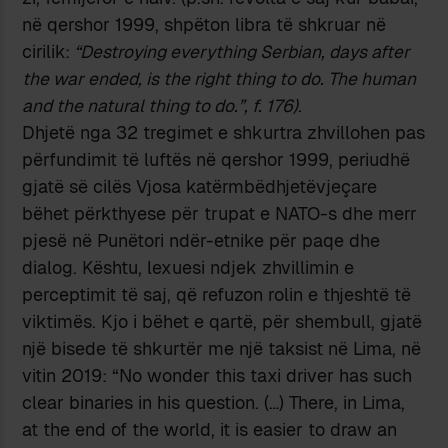
në qershor 1999, shpëton libra të shkruar në
cirilik:
“Destroying everything Serbian, days after
the war ended, is the right thing to do. The human
and the natural thing to do.”, f. 176)
.
Dhjetë nga 32 tregimet e shkurtra zhvillohen pas
përfundimit të luftës në qershor 1999, periudhë
gjatë së cilës Vjosa katërmbëdhjetëvjeçare
bëhet përkthyese për trupat e NATO-s dhe merr
pjesë në Punëtori ndër-etnike për paqe dhe
dialog. Kështu, lexuesi ndjek zhvillimin e
perceptimit të saj, që refuzon rolin e thjeshtë të
viktimës. Kjo i bëhet e qartë, për shembull, gjatë
një bisede të shkurtër me një taksist në Lima, në
vitin 2019: “No wonder this taxi driver has such
clear binaries in his question. (…) There, in Lima,
at the end of the world, it is easier to draw an