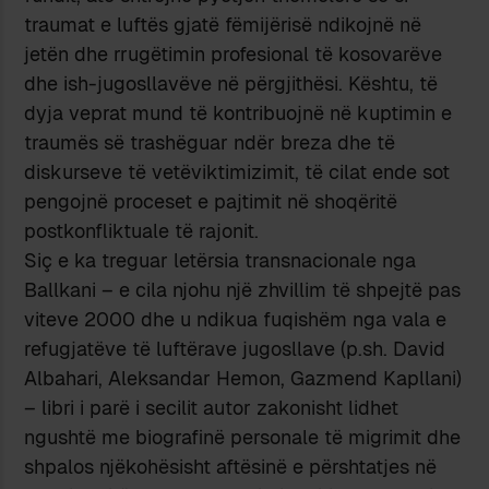
traumat e luftës gjatë fëmijërisë ndikojnë në
jetën dhe rrugëtimin profesional të kosovarëve
dhe ish-jugosllavëve në përgjithësi. Kështu, të
dyja veprat mund të kontribuojnë në kuptimin e
traumës së trashëguar ndër breza dhe të
diskurseve të vetëviktimizimit, të cilat ende sot
pengojnë proceset e pajtimit në shoqëritë
postkonfliktuale të rajonit.
Siç e ka treguar letërsia transnacionale nga
Ballkani – e cila njohu një zhvillim të shpejtë pas
viteve 2000 dhe u ndikua fuqishëm nga vala e
refugjatëve të luftërave jugosllave (p.sh. David
Albahari, Aleksandar Hemon, Gazmend Kapllani)
– libri i parë i secilit autor zakonisht lidhet
ngushtë me biografinë personale të migrimit dhe
shpalos njëkohësisht aftësinë e përshtatjes në