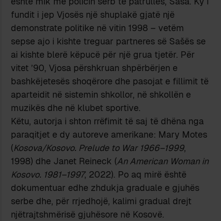
është mik me policin serb të patrullës, Saša. Ky i
fundit i jep Vjosës një shuplakë gjatë një
demonstrate politike në vitin 1998 – vetëm
sepse ajo i kishte treguar partneres së Sašës se
ai kishte blerë këpucë për një grua tjetër. Për
vitet ’90, Vjosa përshkruan shpërbërjen e
bashkëjetesës shoqërore dhe pasojat e fillimit të
aparteidit në sistemin shkollor, në shkollën e
muzikës dhe në klubet sportive.
Këtu, autorja i shton rrëfimit të saj të dhëna nga
paraqitjet e dy autoreve amerikane: Mary Motes
(
Kosova/Kosovo. Prelude to War 1966–1999
,
1998) dhe Janet Reineck (
An American Woman in
Kosovo. 1981–1997
, 2022). Po aq mirë është
dokumentuar edhe zhdukja graduale e gjuhës
serbe dhe, për rrjedhojë, kalimi gradual drejt
njëtrajtshmërisë gjuhësore në Kosovë.