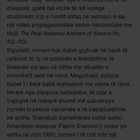
diasporë: gjatë një vizite te një kolege
studimesh, kjo e fundit shfaq në laptopin e saj
një video propagandistike serbo-nacionaliste me
titull
The Real National Anthem of Kosovo
(fq.
112–113).
Sigurisht, romani nuk duhet gjykuar në bazë të
ndikimit të tij në politikën e brendshme të
Kosovës sot apo në lidhje me situatën e
minoritetit serb në vend. Megjithatë, autorja
duhet t’i bëjë ballë krahasimit me vepra të tjera
letrare nga diaspora ballkanike, të cilat e
trajtojnë në mënyrë shumë më subversive
rrymën kryesore nacionale e të papajtueshme
në atdhe. Shembull domethënës është autori
finlandezo-kosovar Pajtim Statovci (i lindur po
ashtu në vitin 1991), romani i të cilit mbi një