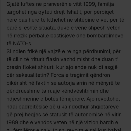
Gjatë luftës në pranverën e vitit 1999, familja
largohet nga qyteti drejt fshatit, por përpiqet
herë pas here të kthehet në shtëpinë e vet për të
parë si është situata, duke e vënë shpesh veten
në rrezik përballë bastisjeve dhe bombardimeve
të NATO-s.
Si ndien frikë një vajzë e re nga përdhunimi, për
të cilin të rriturit flasin vazhdimisht dhe duan t’i
presin flokët shkurt, kur ajo ende nuk di asgjë
për seksualitetin? Forca e tregimit qëndron
pikërisht në faktin se autorja arrin në mënyrë të
qëndrueshme ta ruajë këndvështrimin dhe
ndjeshmërinë e botës fëmijërore. Ajo revoltohet
ndaj padrejtësisë që u ka ndodhur shqiptarëve
që prej heqjes së statusit të autonomisë në vitin
1989 dhe e vendos veten në një vizion bardh e
zi, fëmijëror e naiv. (p.sh. revolta e saj kur babai,