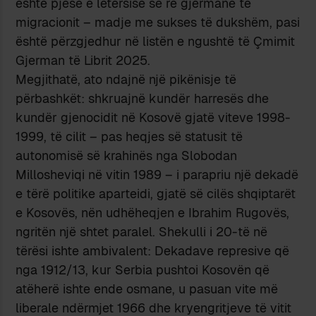
është pjesë e letërsisë së re gjermane të
migracionit – madje me sukses të dukshëm, pasi
është përzgjedhur në listën e ngushtë të Çmimit
Gjerman të Librit 2025.
Megjithatë, ato ndajnë një pikënisje të
përbashkët: shkruajnë kundër harresës dhe
kundër gjenocidit në Kosovë gjatë viteve 1998-
1999, të cilit – pas heqjes së statusit të
autonomisë së krahinës nga Slobodan
Millosheviqi në vitin 1989 – i parapriu një dekadë
e tërë politike aparteidi, gjatë së cilës shqiptarët
e Kosovës, nën udhëheqjen e Ibrahim Rugovës,
ngritën një shtet paralel. Shekulli i 20-të në
tërësi ishte ambivalent: Dekadave represive që
nga 1912/13, kur Serbia pushtoi Kosovën që
atëherë ishte ende osmane, u pasuan vite më
liberale ndërmjet 1966 dhe kryengritjeve të vitit