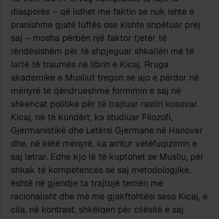
diasporës – që lidhet me faktin se nuk ishte e
pranishme gjatë luftës ose kishte shpëtuar prej
saj – mosha përbën një faktor tjetër të
rëndësishëm për të shpjeguar shkallën më të
lartë të traumës në librin e Kicaj. Rruga
akademike e Musliut tregon se ajo e përdor në
mënyrë të qëndrueshme formimin e saj në
shkencat politike për të trajtuar rastin kosovar.
Kicaj, në të kundërt, ka studiuar Filozofi,
Gjermanistikë dhe Letërsi Gjermane në Hanover
dhe, në këtë mënyrë, ka arritur vetëfuqizimin e
saj letrar. Edhe kjo lë të kuptohet se Musliu, për
shkak të kompetencës së saj metodologjike,
është në gjendje ta trajtojë temën më
racionalisht dhe më me gjakftohtësi sesa Kicaj, e
cila, në kontrast, shkëlqen për cilësitë e saj