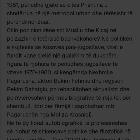
1981, periudhë gjatë së cilës Prishtina u
shndërrua në një metropol urban dhe tërësisht të
perëndimorizuar.
Cilin pozicion zënë sot Musliu dhe Kicaj në
peizazhin e letërsisë bashkëkohore? Në politikën
e kujtesës së Kosovës pas-jugosllave, vitet e
fundit kanë sjellë një gjallërim të dukshëm:
figura të njohura të periudhës jugosllave të
viteve 1970-1980, si këngëtarja Nexhmije
Pagarusha, aktori Bekim Fehmiu dhe regjisori
Bekim Sahatçiu, po rehabilitohen aktualisht dhe
po rivlerësohen përmes biografive të reja (si, për
shembull, libri për fëmijë i sapobotuar mbi
Pagarushën nga Meliza Krasniqi).
Në të dy librat autobiografikë të profesoreshës
së njohur të shkencave politike dhe filozofisë në
Londër, Lea Ypi –
Free
(2021) dhe
Indignity. A Life