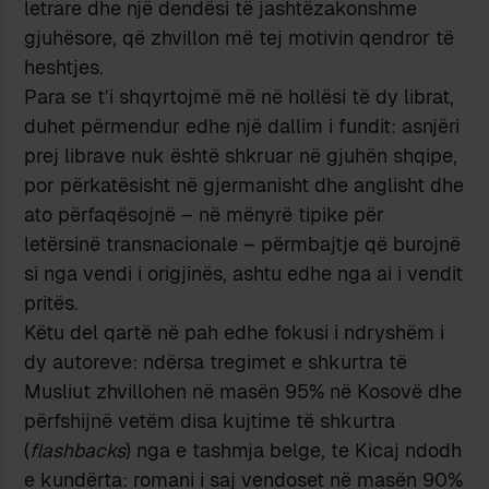
letrare dhe një dendësi të jashtëzakonshme
gjuhësore, që zhvillon më tej motivin qendror të
heshtjes.
Para se t’i shqyrtojmë më në hollësi të dy librat,
duhet përmendur edhe një dallim i fundit: asnjëri
prej librave nuk është shkruar në gjuhën shqipe,
por përkatësisht në gjermanisht dhe anglisht dhe
ato përfaqësojnë – në mënyrë tipike për
letërsinë transnacionale – përmbajtje që burojnë
si nga vendi i origjinës, ashtu edhe nga ai i vendit
pritës.
Këtu del qartë në pah edhe fokusi i ndryshëm i
dy autoreve: ndërsa tregimet e shkurtra të
Musliut zhvillohen në masën 95% në Kosovë dhe
përfshijnë vetëm disa kujtime të shkurtra
(
flashbacks
) nga e tashmja belge, te Kicaj ndodh
e kundërta: romani i saj vendoset në masën 90%