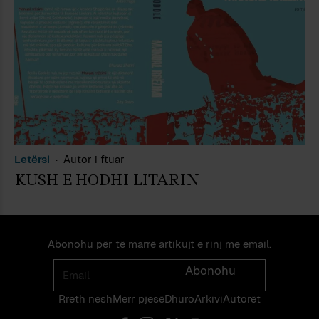
Letërsi
Autor i ftuar
KUSH E HODHI LITARIN
Abonohu për të marrë artikujt e rinj me email.
Email
Abonohu
Rreth nesh
Merr pjes​​ë​
Dhuro
Arkivi
Autorët