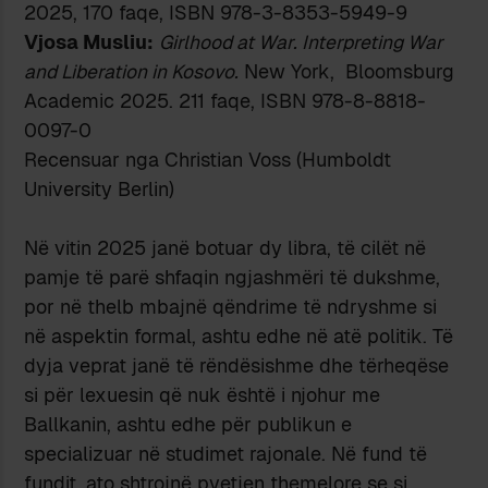
2025, 170 faqe, ISBN 978-3-8353-5949-9
Vjosa Musliu:
Girlhood at War. Interpreting War
and Liberation in Kosovo.
New York, Bloomsburg
Academic 2025. 211 faqe, ISBN 978-8-8818-
0097-0
Recensuar nga Christian Voss (Humboldt
University Berlin)
Në vitin 2025 janë botuar dy libra, të cilët në
pamje të parë shfaqin ngjashmëri të dukshme,
por në thelb mbajnë qëndrime të ndryshme si
në aspektin formal, ashtu edhe në atë politik. Të
dyja veprat janë të rëndësishme dhe tërheqëse
si për lexuesin që nuk është i njohur me
Ballkanin, ashtu edhe për publikun e
specializuar në studimet rajonale. Në fund të
fundit, ato shtrojnë pyetjen themelore se si