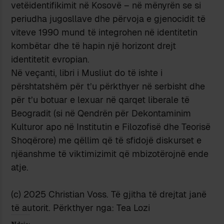
vetëidentifikimit në Kosovë – në mënyrën se si
periudha jugosllave dhe përvoja e gjenocidit të
viteve 1990 mund të integrohen në identitetin
kombëtar dhe të hapin një horizont drejt
identitetit evropian.
Në veçanti, libri i Musliut do të ishte i
përshtatshëm për t’u përkthyer në serbisht dhe
për t’u botuar e lexuar në qarqet liberale të
Beogradit (si në Qendrën për Dekontaminim
Kulturor apo në Institutin e Filozofisë dhe Teorisë
Shoqërore) me qëllim që të sfidojë diskurset e
njëanshme të viktimizimit që mbizotërojnë ende
atje.
(c) 2025 Christian Voss. Të gjitha të drejtat janë
të autorit. Përkthyer nga: Tea Lozi