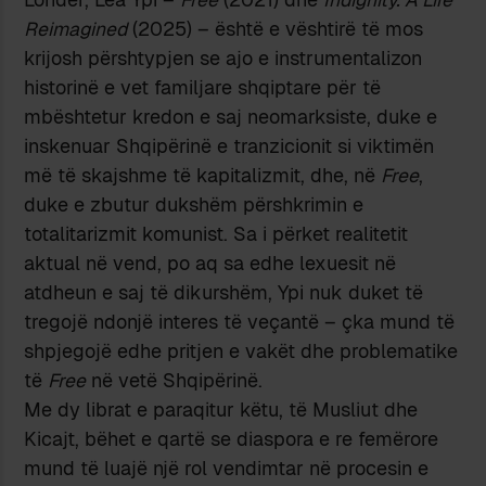
Reimagined
(2025) – është e vështirë të mos
krijosh përshtypjen se ajo e instrumentalizon
historinë e vet familjare shqiptare për të
mbështetur kredon e saj neomarksiste, duke e
inskenuar Shqipërinë e tranzicionit si viktimën
më të skajshme të kapitalizmit, dhe, në
Free
,
duke e zbutur dukshëm përshkrimin e
totalitarizmit komunist. Sa i përket realitetit
aktual në vend, po aq sa edhe lexuesit në
atdheun e saj të dikurshëm, Ypi nuk duket të
tregojë ndonjë interes të veçantë – çka mund të
shpjegojë edhe pritjen e vakët dhe problematike
të
Free
në vetë Shqipërinë.
Me dy librat e paraqitur këtu, të Musliut dhe
Kicajt, bëhet e qartë se diaspora e re femërore
mund të luajë një rol vendimtar në procesin e