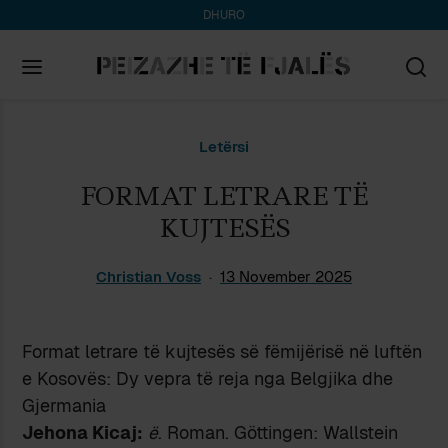
DHURO
Search
Letërsi
for:
FORMAT LETRARE TË
KUJTESËS
Christian Voss
13 November 2025
Format letrare të kujtesës së fëmijërisë në luftën
e Kosovës: Dy vepra të reja nga Belgjika dhe
Gjermania
Jehona Kicaj:
ë
. Roman. Göttingen: Wallstein