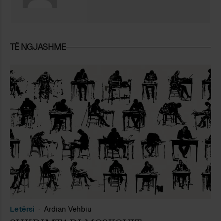
TË NGJASHME
Letërsi
Ardian Vehbiu