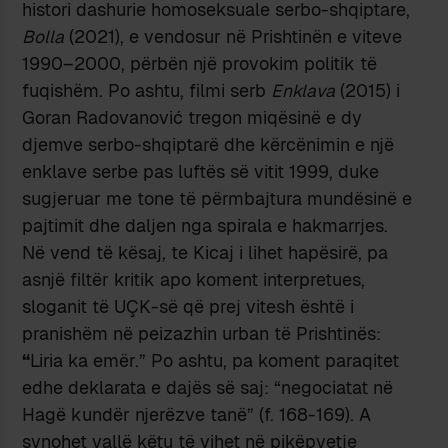
histori dashurie homoseksuale serbo-shqiptare,
Bolla
(2021), e vendosur në Prishtinën e viteve
1990–2000, përbën një provokim politik të
fuqishëm. Po ashtu, filmi serb
Enklava
(2015) i
Goran Radovanović tregon miqësinë e dy
djemve serbo-shqiptarë dhe kërcënimin e një
enklave serbe pas luftës së vitit 1999, duke
sugjeruar me tone të përmbajtura mundësinë e
pajtimit dhe daljen nga spirala e hakmarrjes.
Në vend të kësaj, te Kicaj i lihet hapësirë, pa
asnjë filtër kritik apo koment interpretues,
sloganit të UÇK-së që prej vitesh është i
pranishëm në peizazhin urban të Prishtinës:
“
Liria ka emër.” Po ashtu, pa koment paraqitet
edhe deklarata e dajës së saj: “negociatat në
Hagë kundër njerëzve tanë” (f. 168-169). A
synohet vallë këtu të vihet në pikëpyetje