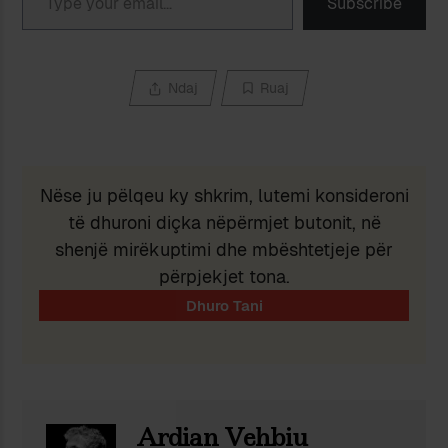
Subscribe
Ndaj
Ruaj
Nëse ju pëlqeu ky shkrim, lutemi konsideroni
të dhuroni diçka nëpërmjet butonit, në
shenjë mirëkuptimi dhe mbështetjeje për
përpjekjet tona.
Ardian Vehbiu