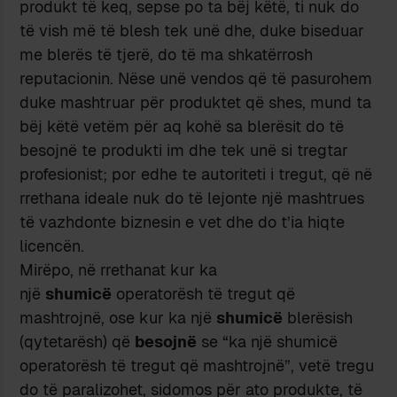
produkt të keq, sepse po ta bëj këtë, ti nuk do
të vish më të blesh tek unë dhe, duke biseduar
me blerës të tjerë, do të ma shkatërrosh
reputacionin. Nëse unë vendos që të pasurohem
duke mashtruar për produktet që shes, mund ta
bëj këtë vetëm për aq kohë sa blerësit do të
besojnë te produkti im dhe tek unë si tregtar
profesionist; por edhe te autoriteti i tregut, që në
rrethana ideale nuk do të lejonte një mashtrues
të vazhdonte biznesin e vet dhe do t’ia hiqte
licencën.
Mirëpo, në rrethanat kur ka
një
shumicë
operatorësh të tregut që
mashtrojnë, ose kur ka një
shumicë
blerësish
(qytetarësh) që
besojnë
se “ka një shumicë
operatorësh të tregut që mashtrojnë”, vetë tregu
do të paralizohet, sidomos për ato produkte, të