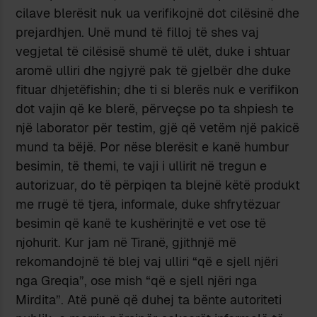
cilave blerësit nuk ua verifikojnë dot cilësinë dhe
prejardhjen. Unë mund të filloj të shes vaj
vegjetal të cilësisë shumë të ulët, duke i shtuar
aromë ulliri dhe ngjyrë pak të gjelbër dhe duke
fituar dhjetëfishin; dhe ti si blerës nuk e verifikon
dot vajin që ke blerë, përveçse po ta shpiesh te
një laborator për testim, gjë që vetëm një pakicë
mund ta bëjë. Por nëse blerësit e kanë humbur
besimin, të themi, te vaji i ullirit në tregun e
autorizuar, do të përpiqen ta blejnë këtë produkt
me rrugë të tjera, informale, duke shfrytëzuar
besimin që kanë te kushërinjtë e vet ose të
njohurit. Kur jam në Tiranë, gjithnjë më
rekomandojnë të blej vaj ulliri “që e sjell njëri
nga Greqia”, ose mish “që e sjell njëri nga
Mirdita”. Atë punë që duhej ta bënte autoriteti