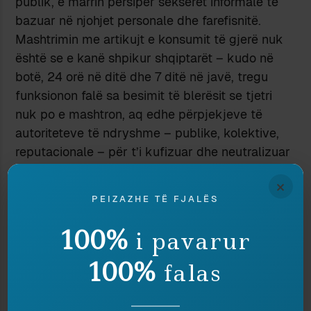
publik, e marrin përsipër sekserët informalë të
bazuar në njohjet personale dhe farefisnitë.
Mashtrimin me artikujt e konsumit të gjerë nuk
është se e kanë shpikur shqiptarët – kudo në
botë, 24 orë në ditë dhe 7 ditë në javë, tregu
funksionon falë sa besimit të blerësit se tjetri
nuk po e mashtron, aq edhe përpjekjeve të
autoriteteve të ndryshme – publike, kolektive,
reputacionale – për t’i kufizuar dhe neutralizuar
mashtruesit. Tek e fundit, blerësve u mjafton
×
besimi se autoritetet përkatëse po bëjnë aq sa
PEIZAZHE TË FJALËS
munden,
për t’i mbrojtur
, dhe kjo përfshin edhe
mundësinë reale që mashtruesit të përfundojnë
100%
i pavarur
në burg. Mirëpo nuk ka asnjë autoritet që të
100%
mund ta ushtrojë funksionin e vet, në rrethanat
falas
kur ka një shumicë operatorësh që mashtrojnë;
kur një shitës tregton produkte të skaduara,