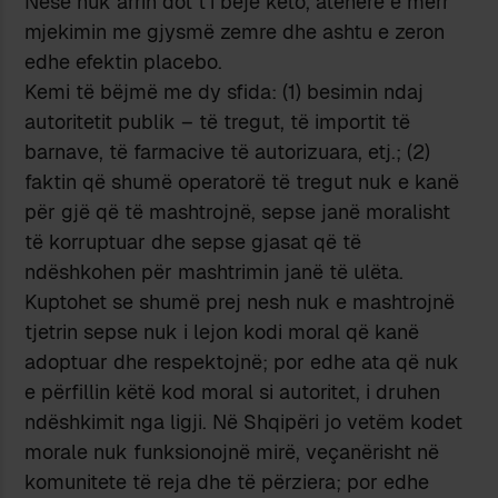
Nëse nuk arrin dot t’i bëjë këto, atëherë e merr
mjekimin me gjysmë zemre dhe ashtu e zeron
edhe efektin placebo.
Kemi të bëjmë me dy sfida: (1) besimin ndaj
autoritetit publik – të tregut, të importit të
barnave, të farmacive të autorizuara, etj.; (2)
faktin që shumë operatorë të tregut nuk e kanë
për gjë që të mashtrojnë, sepse janë moralisht
të korruptuar dhe sepse gjasat që të
ndëshkohen për mashtrimin janë të ulëta.
Kuptohet se shumë prej nesh nuk e mashtrojnë
tjetrin sepse nuk i lejon kodi moral që kanë
adoptuar dhe respektojnë; por edhe ata që nuk
e përfillin këtë kod moral si autoritet, i druhen
ndëshkimit nga ligji. Në Shqipëri jo vetëm kodet
morale nuk funksionojnë mirë, veçanërisht në
komunitete të reja dhe të përziera; por edhe