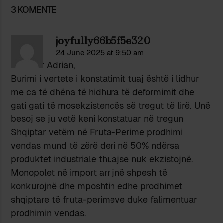
3 KOMENTE
joyfully66b5f5e320
24 June 2025 at 9:50 am
I dashur Adrian,
Burimi i vertete i konstatimit tuaj është i lidhur
me ca të dhëna të hidhura të deformimit dhe
gati gati të mosekzistencës së tregut të lirë. Unë
besoj se ju vetë keni konstatuar në tregun
Shqiptar vetëm në Fruta-Perime prodhimi
vendas mund të zërë deri në 50% ndërsa
produktet industriale thuajse nuk ekzistojnë.
Monopolet në import arrijnë shpesh të
konkurojnë dhe mposhtin edhe prodhimet
shqiptare të fruta-perimeve duke falimentuar
prodhimin vendas.