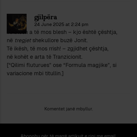
gjilpëra
24 June 2025 at 2:24 pm
Të blesh a të mos blesh – kjo është çështja,
në
tregjet
shekullore buzë Jonit.
Të ikësh, të mos rrish! – zgjidhet çështja,
në kohët e arta të Tranzicionit.
[“Qilimi fluturues” ose “Formula magjike”, si
variacione mbi titullin.]
Komentet janë mbyllur.
Abonohu për të marrë artikujt e rinj me email.