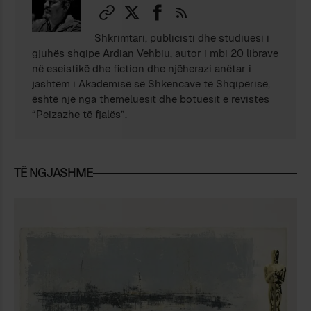
Shkrimtari, publicisti dhe studiuesi i
gjuhës shqipe Ardian Vehbiu, autor i mbi 20 librave
në eseistikë dhe fiction dhe njëherazi anëtar i
jashtëm i Akademisë së Shkencave të Shqipërisë,
është një nga themeluesit dhe botuesit e revistës
“Peizazhe të fjalës”.
TË NGJASHME