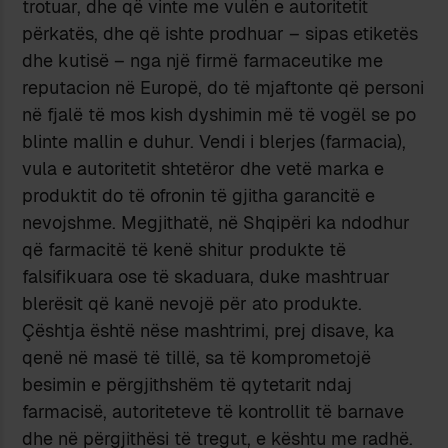
trotuar, dhe që vinte me vulën e autoritetit
përkatës, dhe që ishte prodhuar – sipas etiketës
dhe kutisë – nga një firmë farmaceutike me
reputacion në Europë, do të mjaftonte që personi
në fjalë të mos kish dyshimin më të vogël se po
blinte mallin e duhur. Vendi i blerjes (farmacia),
vula e autoritetit shtetëror dhe vetë marka e
produktit do të ofronin të gjitha garancitë e
nevojshme. Megjithatë, në Shqipëri ka ndodhur
që farmacitë të kenë shitur produkte të
falsifikuara ose të skaduara, duke mashtruar
blerësit që kanë nevojë për ato produkte.
Çështja është nëse mashtrimi, prej disave, ka
qenë në masë të tillë, sa të komprometojë
besimin e përgjithshëm të qytetarit ndaj
farmacisë, autoriteteve të kontrollit të barnave
dhe në përgjithësi të tregut, e kështu me radhë.