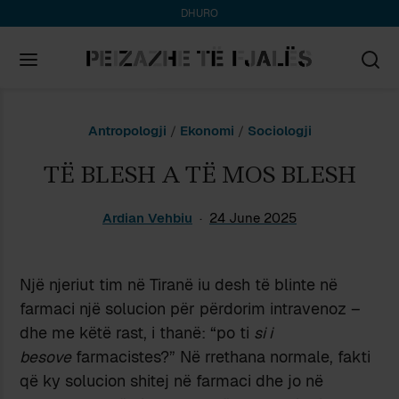
DHURO
Search
Antropologji
/
Ekonomi
/
Sociologji
for:
TË BLESH A TË MOS BLESH
Ardian Vehbiu
24 June 2025
Një njeriut tim në Tiranë iu desh të blinte në
farmaci një solucion për përdorim intravenoz –
dhe me këtë rast, i thanë: “po ti
si i
besove
farmacistes?” Në rrethana normale, fakti
që ky solucion shitej në farmaci dhe jo në