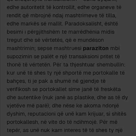
edhe autoritetit të kontrollit, edhe organeve të
rendit që mbrojnë ndaj mashtrimeve të tilla,
edhe markës së mallit. Paradoksalisht, është
besimi i përgjithshëm te marrëdhënia midis
tregut dhe së vërtetës, që e mundëson
mashtrimin; sepse mashtruesi
paraziton
mbi
supozimin se palët e një transaksioni pritet të
thonë të vërtetën. Për ta thjeshtuar shembullin:
kur unë të shes ty një shportë me portokalle të
bahçes, ti je pak a shumë në gjendje të
verifikosh se portokallet sime janë të freskëta
dhe autentike (nuk janë as plastike, dhe as të dy
vjetëve më parë); dhe nëse ke akoma ndonjë
dyshim, reputacioni që unë kam krijuar, si shitës
portokallesh, në vite do të ndihmojë. Për më
tepër, as unë nuk kam interes të të shes ty një