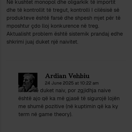
Në kushtet monopol dhe oligarkik të importit
dhe të kontrollit të tregut, kontrolli I cilësisë së
produkteve është farsë dhe shpesh mjet për të
mposhtur çdo lloj konkurence në treg.
Aktualisht problem është sistemik prandaj edhe
shkrimi juaj duket një naivitet.
Ardian Vehbiu
24 June 2025 at 10:22 am
Mund të duket naiv, por zgjidhja naive
është ajo që ka më gjasë të sigurojë lojën
me shumë pozitive (në kuptimin që ka ky
term në game theory).