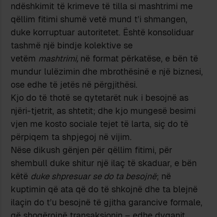
ndëshkimit të krimeve të tilla si mashtrimi me
qëllim fitimi shumë vetë mund t’i shmangen,
duke korruptuar autoritetet. Është konsoliduar
tashmë një bindje kolektive se
vetëm
mashtrimi,
në format përkatëse, e bën të
mundur lulëzimin dhe mbrothësinë e një biznesi,
ose edhe të jetës në përgjithësi.
Kjo do të thotë se qytetarët nuk i besojnë as
njëri-tjetrit, as shtetit; dhe kjo mungesë besimi
vjen me kosto sociale tejet të larta, siç do të
përpiqem ta shpjegoj në vijim.
Nëse dikush gënjen për qëllim fitimi, për
shembull duke shitur një ilaç të skaduar, e bën
këtë
duke shpresuar se do ta besojnë
; në
kuptimin që ata që do të shkojnë dhe ta blejnë
ilaçin do t’u besojnë të gjitha garancive formale,
që shoqërojnë transaksionin – edhe dyqanit,