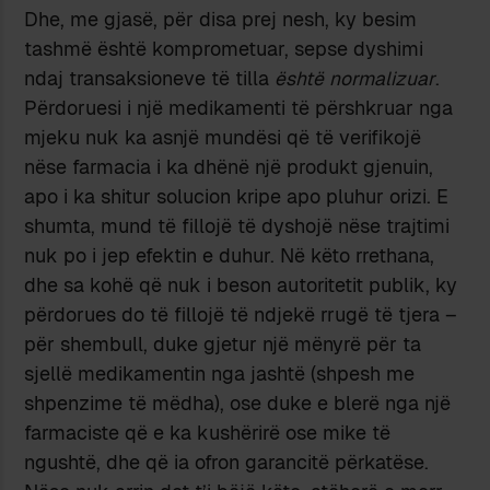
Dhe, me gjasë, për disa prej nesh, ky besim
tashmë është komprometuar, sepse dyshimi
ndaj transaksioneve të tilla
është
normalizuar
.
Përdoruesi i një medikamenti të përshkruar nga
mjeku nuk ka asnjë mundësi që të verifikojë
nëse farmacia i ka dhënë një produkt gjenuin,
apo i ka shitur solucion kripe apo pluhur orizi. E
shumta, mund të fillojë të dyshojë nëse trajtimi
nuk po i jep efektin e duhur. Në këto rrethana,
dhe sa kohë që nuk i beson autoritetit publik, ky
përdorues do të fillojë të ndjekë rrugë të tjera –
për shembull, duke gjetur një mënyrë për ta
sjellë medikamentin nga jashtë (shpesh me
shpenzime të mëdha), ose duke e blerë nga një
farmaciste që e ka kushërirë ose mike të
ngushtë, dhe që ia ofron garancitë përkatëse.