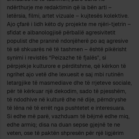
ndërthurje me redaktimin që ia bën arti –
letërsia, filmi, artet vizuale – kujtesës kolektive.
Ajo çfarë i lidh këto dy projekte me njëri-tjetrin –
sfidat e albanologjisë përballë agresivitetit
populist dhe praninë ndonjëherë po aq agresive
të së shkuarës në të tashmen – është pikërisht
synimi i revistës “Peizazhe të fjalës”, si
përpjekje kulturore e përditshme, që kërkon të
ngrihet ajo vetë dhe lexuesit e saj mbi rutinën
letargjike të masmediave dhe të rrjeteve sociale,
për të kërkuar një dekodim, sado të pjesshëm,
të ndodhive në kulturë dhe në dije, përndryshe
të lëna në të errët nga pushtetet e interesuara.
Si edhe më parë, vazhduam të bëjmë edhe miq,
edhe armiq; disa na duan sepse gjejnë te ne
veten, ose të paktën shpresën për një ligjërim