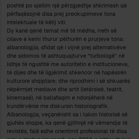
poshtë po sjellim një përzgjedhje shkrimesh që
përfaqësojnë disa prej preokupimeve tona
intelektuale të këtij viti.
Dy kanë qenë temat më të mëdha, rreth së
cilave e kemi thurur pëlhurën e prurjeve tona:
albanologjia, sfidat që i vijnë prej alternativëve
dhe sidomos të ashtuquajturve “turbologë” në
lidhje të ngushtë me autoritetin e institucioneve,
të dijes dhe të ligjërimit shkencor në hapësirën
kulturore shqiptare; dhe riprodhimi i së shkuarës
nëpërmjet mediave dhe artit (letërsisë, teatrit,
kinemasë), në ballafaqim e ndonjëherë në
kundërvënie me diskursin historiografik.
Albanologjia, veçanërisht sa i takon historisë së
gjuhës shqipe, ka qenë gjithnjë në vëmendje të
revistës, falë edhe orientimit profesional të disa