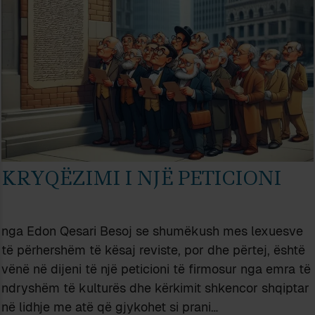
KRYQËZIMI I NJË PETICIONI
nga Edon Qesari Besoj se shumëkush mes lexuesve
të përhershëm të kësaj reviste, por dhe përtej, është
vënë në dijeni të një peticioni të firmosur nga emra të
ndryshëm të kulturës dhe kërkimit shkencor shqiptar
në lidhje me atë që gjykohet si prani…