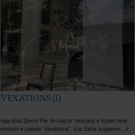
VEXATIONS (I)
nga Elsa Demo Për të luajtur tetëqind e dyzet herë
motivin e pjesës “Vexations”, Eric Satie sugjeron: …il