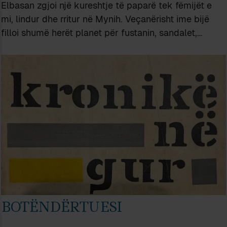
Elbasan zgjoi një kureshtje të paparë tek fëmijët e
mi, lindur dhe rritur në Mynih. Veçanërisht ime bijë
filloi shumë herët planet për fustanin, sandalet,…
BOTËNDËRTUESI