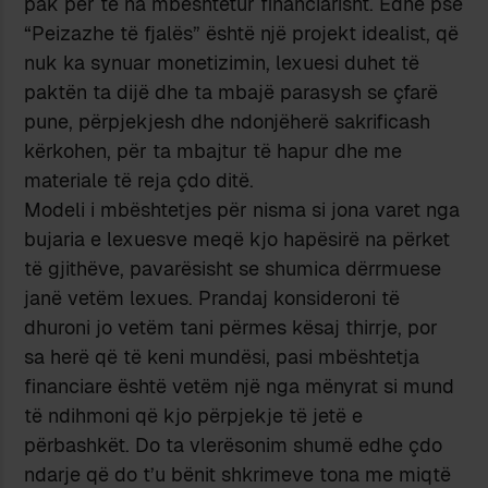
pak për të na mbështetur financiarisht. Edhe pse
“Peizazhe të fjalës” është një projekt idealist, që
nuk ka synuar monetizimin, lexuesi duhet të
paktën ta dijë dhe ta mbajë parasysh se çfarë
pune, përpjekjesh dhe ndonjëherë sakrificash
kërkohen, për ta mbajtur të hapur dhe me
materiale të reja çdo ditë.
Modeli i mbështetjes për nisma si jona varet nga
bujaria e lexuesve meqë kjo hapësirë na përket
të gjithëve, pavarësisht se shumica dërrmuese
janë vetëm lexues. Prandaj konsideroni të
dhuroni jo vetëm tani përmes kësaj thirrje, por
sa herë që të keni mundësi, pasi mbështetja
financiare është vetëm një nga mënyrat si mund
të ndihmoni që kjo përpjekje të jetë e
përbashkët. Do ta vlerësonim shumë edhe çdo
ndarje që do t’u bënit shkrimeve tona me miqtë