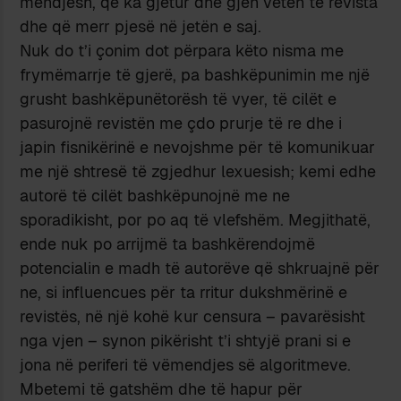
mendjesh, që ka gjetur dhe gjen veten te revista
dhe që merr pjesë në jetën e saj.
Nuk do t’i çonim dot përpara këto nisma me
frymëmarrje të gjerë, pa bashkëpunimin me një
grusht bashkëpunëtorësh të vyer, të cilët e
pasurojnë revistën me çdo prurje të re dhe i
japin fisnikërinë e nevojshme për të komunikuar
me një shtresë të zgjedhur lexuesish; kemi edhe
autorë të cilët bashkëpunojnë me ne
sporadikisht, por po aq të vlefshëm. Megjithatë,
ende nuk po arrijmë ta bashkërendojmë
potencialin e madh të autorëve që shkruajnë për
ne, si influencues për ta rritur dukshmërinë e
revistës, në një kohë kur censura – pavarësisht
nga vjen – synon pikërisht t’i shtyjë prani si e
jona në periferi të vëmendjes së algoritmeve.
Mbetemi të gatshëm dhe të hapur për