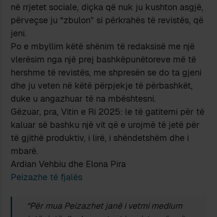
në rrjetet sociale, diçka që nuk ju kushton asgjë,
përveçse ju “zbulon” si përkrahës të revistës, që
jeni.
Po e mbyllim këtë shënim të redaksisë me një
vlerësim nga një prej bashkëpunëtoreve më të
hershme të revistës, me shpresën se do ta gjeni
dhe ju veten në këtë përpjekje të përbashkët,
duke u angazhuar të na mbështesni.
Gëzuar, pra, Vitin e Ri 2025: le të gatitemi për të
kaluar së bashku një vit që e urojmë të jetë për
të gjithë produktiv, i lirë, i shëndetshëm dhe i
mbarë.
Ardian Vehbiu dhe Elona Pira
Peizazhe të fjalës
“Për mua Peizazhet janë i vetmi medium