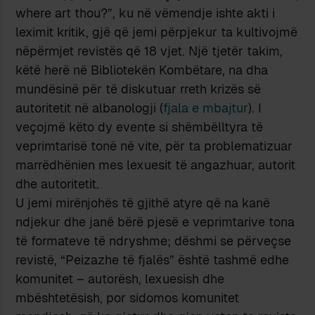
where art thou?”, ku në vëmendje ishte akti i
leximit kritik, gjë që jemi përpjekur ta kultivojmë
nëpërmjet revistës që 18 vjet. Një tjetër takim,
këtë herë në Bibliotekën Kombëtare, na dha
mundësinë për të diskutuar rreth krizës së
autoritetit në albanologji (
fjala e mbajtur
). I
veçojmë këto dy evente si shëmbëlltyra të
veprimtarisë tonë në vite, për ta problematizuar
marrëdhënien mes lexuesit të angazhuar, autorit
dhe autoritetit.
U jemi mirënjohës të gjithë atyre që na kanë
ndjekur dhe janë bërë pjesë e veprimtarive tona
të formateve të ndryshme; dëshmi se përveçse
revistë, “Peizazhe të fjalës” është tashmë edhe
komunitet – autorësh, lexuesish dhe
mbështetësish, por sidomos komunitet