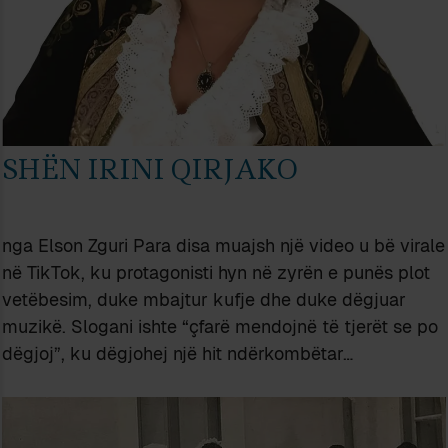
SHËN IRINI QIRJAKO
nga Elson Zguri Para disa muajsh një video u bë virale
në TikTok, ku protagonisti hyn në zyrën e punës plot
vetëbesim, duke mbajtur kufje dhe duke dëgjuar
muzikë. Slogani ishte “çfarë mendojnë të tjerët se po
dëgjoj”, ku dëgjohej një hit ndërkombëtar…