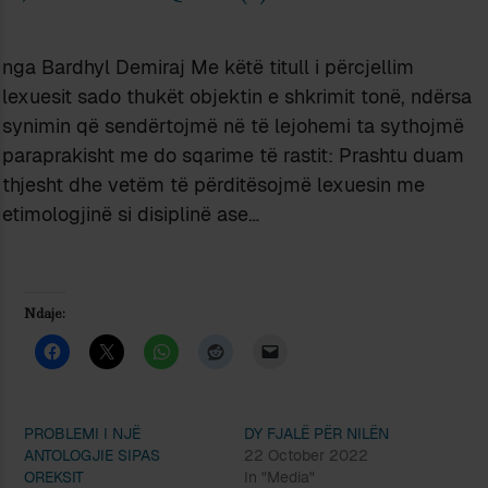
nga Bardhyl Demiraj Me këtë titull i përcjellim
lexuesit sado thukët objektin e shkrimit tonë, ndërsa
synimin që sendërtojmë në të lejohemi ta sythojmë
paraprakisht me do sqarime të rastit: Prashtu duam
thjesht dhe vetëm të përditësojmë lexuesin me
etimologjinë si disiplinë ase…
Ndaje:
PROBLEMI I NJË
DY FJALË PËR NILËN
ANTOLOGJIE SIPAS
22 October 2022
OREKSIT
In "Media"