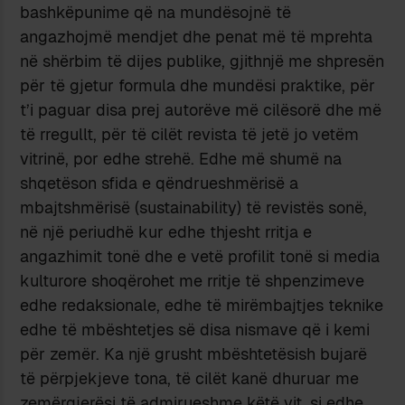
bashkëpunime që na mundësojnë të
angazhojmë mendjet dhe penat më të mprehta
në shërbim të dijes publike, gjithnjë me shpresën
për të gjetur formula dhe mundësi praktike, për
t’i paguar disa prej autorëve më cilësorë dhe më
të rregullt, për të cilët revista të jetë jo vetëm
vitrinë, por edhe strehë. Edhe më shumë na
shqetëson sfida e qëndrueshmërisë a
mbajtshmërisë (sustainability) të revistës sonë,
në një periudhë kur edhe thjesht rritja e
angazhimit tonë dhe e vetë profilit tonë si media
kulturore shoqërohet me rritje të shpenzimeve
edhe redaksionale, edhe të mirëmbajtjes teknike
edhe të mbështetjes së disa nismave që i kemi
për zemër. Ka një grusht mbështetësish bujarë
të përpjekjeve tona, të cilët kanë dhuruar me
zemërgjerësi të admirueshme këtë vit, si edhe