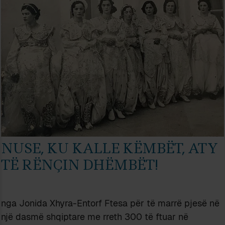
NUSE, KU KALLE KËMBËT, ATY
TË RËNÇIN DHËMBËT!
nga Jonida Xhyra-Entorf Ftesa për të marrë pjesë në
një dasmë shqiptare me rreth 300 të ftuar në