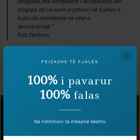
jetëgjatë dhe kompetent i rezistencës për
progres, që ne kemi prodhuar në fushën e
kulturës kombëtare në vitet e
demokracisë.”
Eda Derhemi
×
PEIZAZHE TË FJALËS
100%
i pavarur
Shkrime të zgjedhura nga ky vit
100%
falas
Na ndihmoni ta mbajmë kështu