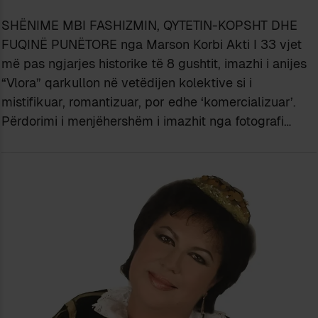
SHËNIME MBI FASHIZMIN, QYTETIN-KOPSHT DHE
FUQINË PUNËTORE nga Marson Korbi Akti I 33 vjet
më pas ngjarjes historike të 8 gushtit, imazhi i anijes
“Vlora” qarkullon në vetëdijen kolektive si i
mistifikuar, romantizuar, por edhe ‘komercializuar’.
Përdorimi i menjëhershëm i imazhit nga fotografi…