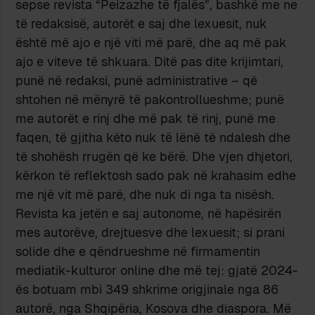
sepse revista “Peizazhe të fjalës”, bashkë me ne
të redaksisë, autorët e saj dhe lexuesit, nuk
është më ajo e një viti më parë, dhe aq më pak
ajo e viteve të shkuara. Ditë pas dite krijimtari,
punë në redaksi, punë administrative – që
shtohen në mënyrë të pakontrollueshme; punë
me autorët e rinj dhe më pak të rinj, punë me
faqen, të gjitha këto nuk të lënë të ndalesh dhe
të shohësh rrugën që ke bërë. Dhe vjen dhjetori,
kërkon të reflektosh sado pak në krahasim edhe
me një vit më parë, dhe nuk di nga ta nisësh.
Revista ka jetën e saj autonome, në hapësirën
mes autorëve, drejtuesve dhe lexuesit; si prani
solide dhe e qëndrueshme në firmamentin
mediatik-kulturor online dhe më tej: gjatë 2024-
ës botuam mbi 349 shkrime origjinale nga 86
autorë, nga Shqipëria, Kosova dhe diaspora. Më