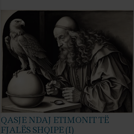
QASJE NDAJ ETIMONIT TË
FJALËS SHQIPE (I)