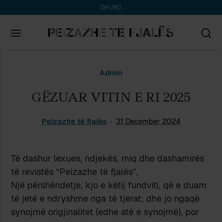
DHURO
Search
Admin
for:
GËZUAR VITIN E RI 2025
Peizazhe të fjalës
31 December 2024
Të dashur lexues, ndjekës, miq dhe dashamirës
të revistës “Peizazhe të fjalës”,
Një përshëndetje, kjo e këtij fundviti, që e duam
të jetë e ndryshme nga të tjerat; dhe jo ngaqë
synojmë origjinalitet (edhe atë e synojmë), por