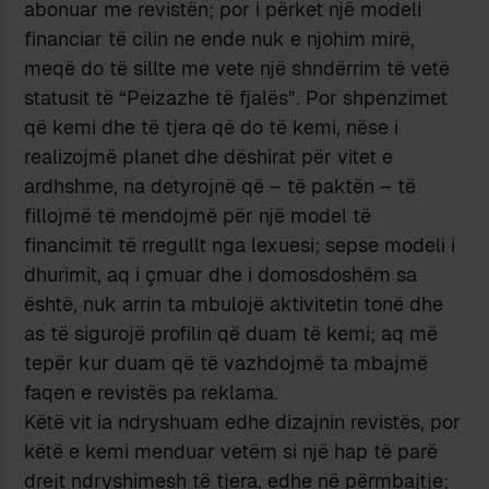
abonuar me revistën; por i përket një modeli
financiar të cilin ne ende nuk e njohim mirë,
meqë do të sillte me vete një shndërrim të vetë
statusit të “Peizazhe të fjalës”. Por shpenzimet
që kemi dhe të tjera që do të kemi, nëse i
realizojmë planet dhe dëshirat për vitet e
ardhshme, na detyrojnë që – të paktën – të
fillojmë të mendojmë për një model të
financimit të rregullt nga lexuesi; sepse modeli i
dhurimit, aq i çmuar dhe i domosdoshëm sa
është, nuk arrin ta mbulojë aktivitetin tonë dhe
as të sigurojë profilin që duam të kemi; aq më
tepër kur duam që të vazhdojmë ta mbajmë
faqen e revistës pa reklama.
Këtë vit ia ndryshuam edhe dizajnin revistës, por
këtë e kemi menduar vetëm si një hap të parë
drejt ndryshimesh të tjera, edhe në përmbajtje;