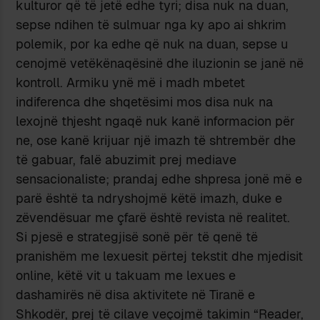
kulturor që të jetë edhe tyri; disa nuk na duan,
sepse ndihen të sulmuar nga ky apo ai shkrim
polemik, por ka edhe që nuk na duan, sepse u
cenojmë vetëkënaqësinë dhe iluzionin se janë në
kontroll. Armiku ynë më i madh mbetet
indiferenca dhe shqetësimi mos disa nuk na
lexojnë thjesht ngaqë nuk kanë informacion për
ne, ose kanë krijuar një imazh të shtrembër dhe
të gabuar, falë abuzimit prej mediave
sensacionaliste; prandaj edhe shpresa jonë më e
parë është ta ndryshojmë këtë imazh, duke e
zëvendësuar me çfarë është revista në realitet.
Si pjesë e strategjisë sonë për të qenë të
pranishëm me lexuesit përtej tekstit dhe mjedisit
online, këtë vit u takuam me lexues e
dashamirës në disa aktivitete në Tiranë e
Shkodër, prej të cilave veçojmë takimin “Reader,