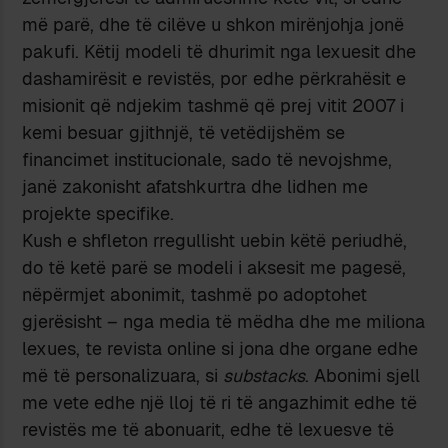
më parë, dhe të cilëve u shkon mirënjohja jonë
pakufi. Këtij modeli të dhurimit nga lexuesit dhe
dashamirësit e revistës, por edhe përkrahësit e
misionit që ndjekim tashmë që prej vitit 2007 i
kemi besuar gjithnjë, të vetëdijshëm se
financimet institucionale, sado të nevojshme,
janë zakonisht afatshkurtra dhe lidhen me
projekte specifike.
Kush e shfleton rregullisht uebin këtë periudhë,
do të ketë parë se modeli i aksesit me pagesë,
nëpërmjet abonimit, tashmë po adoptohet
gjerësisht – nga media të mëdha dhe me miliona
lexues, te revista online si jona dhe organe edhe
më të personalizuara, si
substacks
. Abonimi sjell
me vete edhe një lloj të ri të angazhimit edhe të
revistës me të abonuarit, edhe të lexuesve të