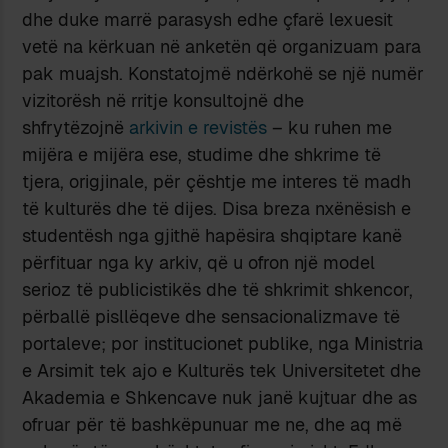
dhe duke marrë parasysh edhe çfarë lexuesit
vetë na kërkuan në anketën që organizuam para
pak muajsh. Konstatojmë ndërkohë se një numër
vizitorësh në rritje konsultojnë dhe
shfrytëzojnë
arkivin e revistës
– ku ruhen me
mijëra e mijëra ese, studime dhe shkrime të
tjera, origjinale, për çështje me interes të madh
të kulturës dhe të dijes. Disa breza nxënësish e
studentësh nga gjithë hapësira shqiptare kanë
përfituar nga ky arkiv, që u ofron një model
serioz të publicistikës dhe të shkrimit shkencor,
përballë pisllëqeve dhe sensacionalizmave të
portaleve; por institucionet publike, nga Ministria
e Arsimit tek ajo e Kulturës tek Universitetet dhe
Akademia e Shkencave nuk janë kujtuar dhe as
ofruar për të bashkëpunuar me ne, dhe aq më