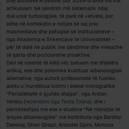
prej autorëve kryesorë; por 2024-a ishte viti kur
artikuluam një qëndrim më sistematik ndaj
dukurisë turbologjike, të parë në vetvete, por
edhe në kontekstin e nxitjes së saj prej
masmediave dhe pafuqisë së institucioneve –
nga Akademia e Shkencave te Universitetet –
për të dalë në publik me qëndrime dhe mesazhe
të qarta dhe pozicionime proaktive.
Deri në vjeshtë të këtij viti, botuam me dhjetëra
artikuj, ese dhe polemika kushtuar albanologjisë
alternative, nga autorë profesionistë të fushës;
ashtu u mundësua botimi i esesë monografike
“Përrallëtarët e gjuhës shqipe”, nga Ardian
Vehbiu (
recensioni nga Teuta Toska
); dhe i
përmbledhjes me ese e studime “Në mbrojtje të
arsyes albanologjike” me kontribute nga Bardhyl
Demiraj, Dhori Qiriazi, Aristotel Spiro, Mimoza