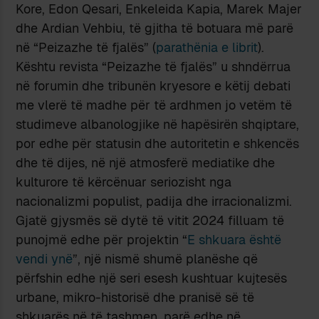
Kore, Edon Qesari, Enkeleida Kapia, Marek Majer
dhe Ardian Vehbiu, të gjitha të botuara më parë
në “Peizazhe të fjalës” (
parathënia e librit
).
Kështu revista “Peizazhe të fjalës” u shndërrua
në forumin dhe tribunën kryesore e këtij debati
me vlerë të madhe për të ardhmen jo vetëm të
studimeve albanologjike në hapësirën shqiptare,
por edhe për statusin dhe autoritetin e shkencës
dhe të dijes, në një atmosferë mediatike dhe
kulturore të kërcënuar seriozisht nga
nacionalizmi populist, padija dhe irracionalizmi.
Gjatë gjysmës së dytë të vitit 2024 filluam të
punojmë edhe për projektin “
E shkuara është
vendi ynë
”, një nismë shumë planëshe që
përfshin edhe një seri esesh kushtuar kujtesës
urbane, mikro-historisë dhe pranisë së të
shkuarës në të tashmen, parë edhe në