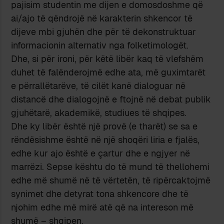
pajisim studentin me dijen e domosdoshme që
ai/ajo të qëndrojë në karakterin shkencor të
dijeve mbi gjuhën dhe për të dekonstruktuar
informacionin alternativ nga folketimologët.
Dhe, si për ironi, për këtë libër kaq të vlefshëm
duhet të falënderojmë edhe ata, më guximtarët
e përrallëtarëve, të cilët kanë dialoguar në
distancë dhe dialogojnë e ftojnë në debat publik
gjuhëtarë, akademikë, studiues të shqipes.
Dhe ky libër është një provë (e tharët) se sa e
rëndësishme është në një shoqëri liria e fjalës,
edhe kur ajo është e çartur dhe e ngjyer në
marrëzi. Sepse kështu do të mund të thellohemi
edhe më shumë në të vërtetën, të ripërcaktojmë
synimet dhe detyrat tona shkencore dhe të
njohim edhe më mirë atë që na intereson më
shumë – shqipen.