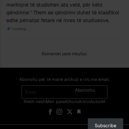
meritojnë të studiohen ata vetë, për këto
qëndrime.” Them se qëndrimi duhet të klasifikoi
edhe përrallat fetare në mres të studiuesve.
Loading...
Komentet janë mbyllur.
Abonohu për të marrë artikujt e rinj me email.
Email
Abonohu
Rreth nesh
Merr pjes​​ë​
Dhuro
Arkivi
Autorët
Subscribe