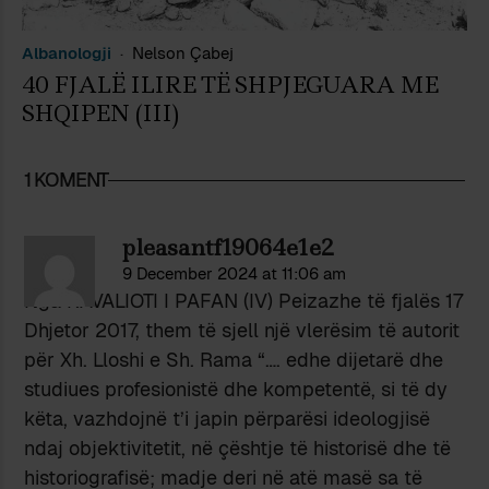
Albanologji
Nelson Çabej
40 FJALË ILIRE TË SHPJEGUARA ME
SHQIPEN (III)
1 KOMENT
pleasantf19064e1e2
9 December 2024 at 11:06 am
Nga KAVALIOTI I PAFAN (IV) Peizazhe të fjalës 17
Dhjetor 2017, them të sjell një vlerësim të autorit
për Xh. Lloshi e Sh. Rama “…. edhe dijetarë dhe
studiues profesionistë dhe kompetentë, si të dy
këta, vazhdojnë t’i japin përparësi ideologjisë
ndaj objektivitetit, në çështje të historisë dhe të
historiografisë; madje deri në atë masë sa të