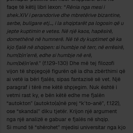
faqe të këtij libri lexon: “
Rënia nga mesi i
shek.XIV i perandorive dhe mbretërive bizantine,
serbe, bullgare etj…, i la shqiptarët pa logosin që u
jepte kuptimin e vetes. Në një kaos, hapësirë,
domethënë në humnerë. Në të dy kuptimet që ka
kjo fjalë në shqipen: si humbje në terr, në errësirë,
hum(b)n
’errë, edhe si humbje në erë,
hum(bë)n
’erë
.” (f.129-130) Dhe më tej filozofi
vijon të shpjegojë figurën që ia dha zbërthimi që
ai vetë ia bëri fjalës, sipas fantazisë së vet. Një
paragraf i tërë me këtë shpjegim. Nuk është i
vetmi rast ky, e bën këtë edhe me fjalën
“autokton” (autokto(a)në prej “k’to-anë”, f.122),
ose “skandal” diku tjetër. Krijon një argument
nga një analizë e gabuar e fjalës në shqip.
Si mund të “shërohet” mjedisi universitar nga kjo