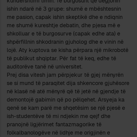
kundërshtimi timin. Të burgosurit që dëgjonin
ishin ndarë në 3 grupe: shumë e mbështesnin
me pasion, capak ishin skeptikë dhe e ndiqnin
me shumë kureshtje debatin, dhe pjesa më e
shkolluar e të burgosurve (capak edhe ata) e
shpërfillnin shkodranin gjuholog dhe e vinin në
lojë. Aty kuptova se kisha përpara një mikrobotë
të publikut shqiptar. Për fat të keq, edhe të
auditorëve tanë në universitet.
Prej disa vitesh jam përpjekur të gjej mënyrën
se si mund të paraqitet dija shkencore gjuhësore
në klasë në atë mënyrë që të jetë në gjendje të
demontojë gabimin që po pëlqehet. Arsyeja ka
qenë se kam parë me shqetësim se një pjesë e
ish-studentëve të mi ndjekin me qejf dhe
pranojnë ligjërimet fantazmagorike të
folkalbanologëve në lidhje me origjinën e