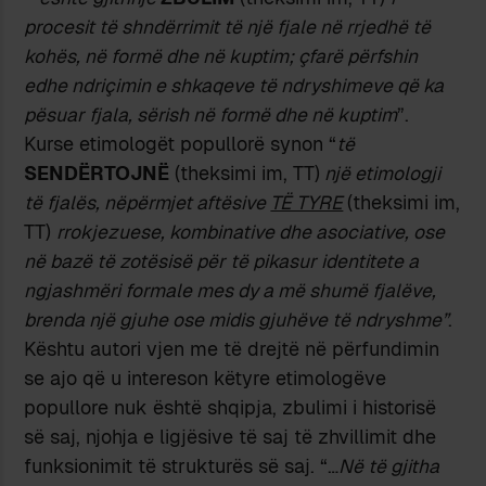
procesit të shndërrimit të një fjale në rrjedhë të
kohës, në formë dhe në kuptim; çfarë përfshin
edhe ndriçimin e shkaqeve të ndryshimeve që ka
pësuar fjala, sërish në formë dhe në kuptim
”.
Kurse etimologët popullorë synon “
të
SENDËRTOJNË
(theksimi im, TT)
një etimologji
të fjalës, nëpërmjet aftësive
TË TYRE
(theksimi im,
TT)
rrokjezuese, kombinative dhe asociative, ose
në bazë të zotësisë për të pikasur identitete a
ngjashmëri formale mes dy a më shumë fjalëve,
brenda një gjuhe ose midis gjuhëve të ndryshme
”
.
Kështu autori vjen me të drejtë në përfundimin
se ajo që u intereson këtyre etimologëve
popullore nuk është shqipja, zbulimi i historisë
së saj, njohja e ligjësive të saj të zhvillimit dhe
funksionimit të strukturës së saj. “…
Në të gjitha