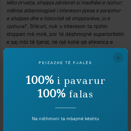
këto orvatje, shqipja përdoret si madhësi e njohur;
ndërsa albanologjisë i intereson pjesa e panjohur
e shqipes dhe e historisë së shqiptarëve, jo e
njohura!
”. Shkurt, nuk u intereson ta njohin
shqipen më mirë, por të dëshmojnë superioritetin
e saj mbi të tjerat, në një kohë që shkenca e
gjuhësisë i ka vlerësuar që në fillim të gjitha
×
gjuhët me të njëjtën vlerë dhe interes shkencor.
PEIZAZHE TË FJALËS
Në libër kemi edhe një oponencë të monografisë
Shqipja dhe sanskritishtja
, të Petro Zhejit, në
100%
i pavarur
dijeninë time e para që kryhet prej një studiuesi
për këtë vepër. Isha studente kur e pashë për
100%
falas
herë të parë në librari librin me këtë titull shumë
tërheqës për një që sapo kishte nisur të
studionte gramatikën historike. Shkova tek
Na ndihmoni ta mbajmë kështu
profesori i historisë së gjuhës (profesor Albert
Riska) dhe ia tregova titullin e librit dhe më