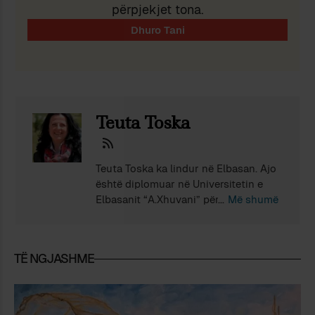
përpjekjet tona.
Teuta Toska
Teuta Toska ka lindur në Elbasan. Ajo
është diplomuar në Universitetin e
Elbasanit “A.Xhuvani” për gjuhë
Më shumë
shqipe dhe letërsi në vitin 1997 dhe
është doktoruar në Universitetin e
Tiranës në vitin 2013 në fushë të
TË NGJASHME
gjuhësisë. Është një nga themeluesit
dhe anëtare e komitetit ekzekutiv të
Institutit për Studime Shqiptare dhe
Protestante. Me këtë institut është