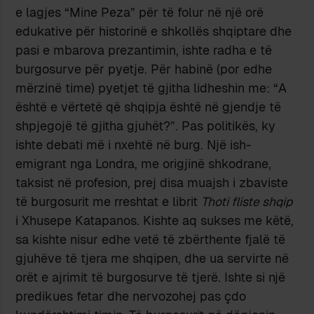
e lagjes “Mine Peza” për të folur në një orë
edukative për historinë e shkollës shqiptare dhe
pasi e mbarova prezantimin, ishte radha e të
burgosurve për pyetje. Për habinë (por edhe
mërzinë time) pyetjet të gjitha lidheshin me: “A
është e vërtetë që shqipja është në gjendje të
shpjegojë të gjitha gjuhët?”. Pas politikës, ky
ishte debati më i nxehtë në burg. Një ish-
emigrant nga Londra, me origjinë shkodrane,
taksist në profesion, prej disa muajsh i zbaviste
të burgosurit me rreshtat e librit
Thoti fliste shqip
i Xhusepe Katapanos. Kishte aq sukses me këtë,
sa kishte nisur edhe vetë të zbërthente fjalë të
gjuhëve të tjera me shqipen, dhe ua servirte në
orët e ajrimit të burgosurve të tjerë. Ishte si një
predikues fetar dhe nervozohej pas çdo