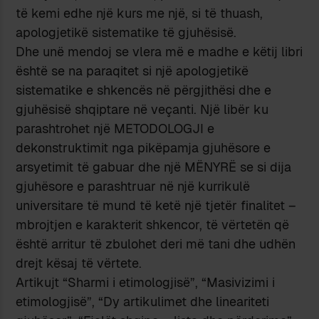
të kemi edhe një kurs me një, si të thuash,
apologjetikë sistematike të gjuhësisë.
Dhe unë mendoj se vlera më e madhe e këtij libri
është se na paraqitet si një apologjetikë
sistematike e shkencës në përgjithësi dhe e
gjuhësisë shqiptare në veçanti. Një libër ku
parashtrohet një METODOLOGJI e
dekonstruktimit nga pikëpamja gjuhësore e
arsyetimit të gabuar dhe një MËNYRË se si dija
gjuhësore e parashtruar në një kurrikulë
universitare të mund të ketë një tjetër finalitet –
mbrojtjen e karakterit shkencor, të vërtetën që
është arritur të zbulohet deri më tani dhe udhën
drejt kësaj të vërtete.
Artikujt “Sharmi i etimologjisë”, “Masivizimi i
etimologjisë”, “Dy artikulimet dhe lineariteti