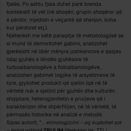
fjalës. Po ashtu fjala duhet parë brenda
kontekstit të vet (në shoqëri, grupin shoqëror që
e përdor, mjedisin e veçantë që shenjon, koha
kur përdoret etj.).
Njëherësh me këtë paraqitje të metodologjisë se
si mund të demontohet gabimi, analizohet
gjerësisht në libër mënyra joshkencore e qasjes
ndaj gjuhës e lëndës gjuhësore të
turboalbanologëve a folkalbanologëve,
analizohen gabimet logjike të arsyetimeve të
tyre, gjykohet produkti që sjellin (që në të
vërtetë nuk e sjellin) për gjuhën dhe kulturën
shqiptare, heterogjenitetin e prurjeve që i
karakterizon dhe shpërfilljen, në të vërtetë, të
përmasës historike në analizë e metodë.
Sipas autorit, “…
etimologjizimi – siç kuptohet sot
– është gjithnjë
ZBULIM
(theksimi im, TT)
i