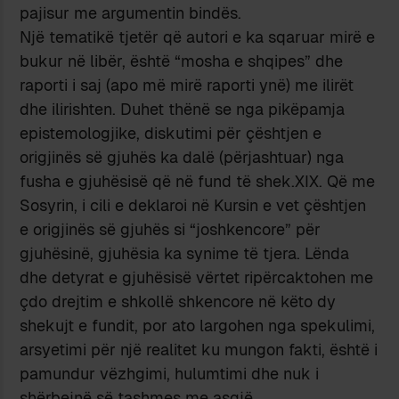
pajisur me argumentin bindës.
Një tematikë tjetër që autori e ka sqaruar mirë e
bukur në libër, është “mosha e shqipes” dhe
raporti i saj (apo më mirë raporti ynë) me ilirët
dhe ilirishten. Duhet thënë se nga pikëpamja
epistemologjike, diskutimi për çështjen e
origjinës së gjuhës ka dalë (përjashtuar) nga
fusha e gjuhësisë që në fund të shek.XIX. Që me
Sosyrin, i cili e deklaroi në Kursin e vet çështjen
e origjinës së gjuhës si “joshkencore” për
gjuhësinë, gjuhësia ka synime të tjera. Lënda
dhe detyrat e gjuhësisë vërtet ripërcaktohen me
çdo drejtim e shkollë shkencore në këto dy
shekujt e fundit, por ato largohen nga spekulimi,
arsyetimi për një realitet ku mungon fakti, është i
pamundur vëzhgimi, hulumtimi dhe nuk i
shërbejnë së tashmes me asgjë.