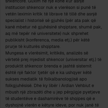
shkencore. Guxim në një kohë kur asnjë
institucion shkencor nuk e vlerëson si punë të
vetën leximin kritik të librave të tillë dhe asnjë
specialist i historisë së gjuhës (për ata pak që
kanë mbetur në gjuhësinë shqiptare, shumë pak,
aq më tepër në universitete) nuk shprehet
publikisht (konferenca, media etj.) për këtë
prurje të kulturës shqiptare.
Mungesa e vlerësimit, kritikës, analizës së
vërtetë prej mjedisit shkencor (universitar etj.) të
produktit shkencor brenda e jashtë sistemit
është një faktor tjetër që e ka ushqyer këtë
sukses mediatik të folkalbanologjisë apo
folkgjuhësisë. Dhe ky libër i Ardian Vehbiut e
mbush një zbrazëti dhe u jep përgjigje pyetjeve
të studentëve e dashamirëve të shqipes që e
dyshojnë vlerën e këtyre ideve, por nuk janë të