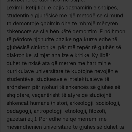
Leximi i këtij libri e pajis dashamirin e shqipes,
studentin e gjuhësisë me një metodë se si mund
ta demontojë gabimin dhe të mbrojë mënyrën
shkencore se si e bën këtë demontim. E ndihmon
të përdorë njohuritë bazike nga kurse edhe të
gjuhësisë sinkronike, për më tepër të gjuhësisë
diakronike, si mjet analize e kritike. Ky libër
duhet të nxisë ata që merren me hartimin e
kurrikulave universitare të kuptojnë nevojën e
studentëve, studiuesve e intelektualëve të
ardhshëm për njohuri të shkencës së gjuhësisë
shqiptare, veçanërisht të atyre që studiojnë
shkencat humane (histori, arkeologji, sociologji,
pedagogji, antropologji, etnologji, filozofi,
gazetari etj.). Por edhe ne që merremi me
mësimdhënien universitare të gjuhësisë duhet ta