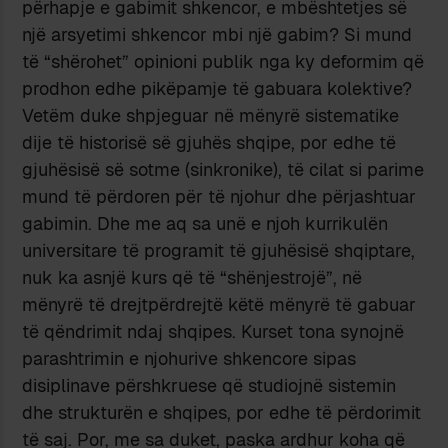
përhapje e gabimit shkencor, e mbështetjes së
një arsyetimi shkencor mbi një gabim? Si mund
të “shërohet” opinioni publik nga ky deformim që
prodhon edhe pikëpamje të gabuara kolektive?
Vetëm duke shpjeguar në mënyrë sistematike
dije të historisë së gjuhës shqipe, por edhe të
gjuhësisë së sotme (sinkronike), të cilat si parime
mund të përdoren për të njohur dhe përjashtuar
gabimin. Dhe me aq sa unë e njoh kurrikulën
universitare të programit të gjuhësisë shqiptare,
nuk ka asnjë kurs që të “shënjestrojë”, në
mënyrë të drejtpërdrejtë këtë mënyrë të gabuar
të qëndrimit ndaj shqipes. Kurset tona synojnë
parashtrimin e njohurive shkencore sipas
disiplinave përshkruese që studiojnë sistemin
dhe strukturën e shqipes, por edhe të përdorimit
të saj. Por, me sa duket, paska ardhur koha që