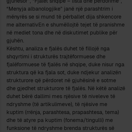
gjuhësor”, “Fjalët shqipe – lista dhe përdorime”,
“Menyja albanologjike” janë një parashtrim i
mënyrës se si mund të përballet dija shkencore
me alternativEn e shumëllojtë tejet të pranishme
në mediet tona dhe në diskutimet publike për
gjuhën.
Kështu, analiza e fjalës duhet të fillojë nga
shqyrtimi i strukturës trajtëformuese dhe
fjalëformuese të fjalës në shqipe, duke nisur nga
struktura që ka fjala sot, duke ndjekur analizën
strukturore që përdoret në gjuhësinë e sotme
dhe gjedhet strukturore të fjalës. Në këtë analizë
duhet bërë dallimi mes njësive të niveleve të
ndryshme (të artikulimeve), të njësive me
kuptim (rrënja, parashtesa, prapashtesa, tema)
dhe të atyre pa kuptim (fonema/tingulli) me
funksione të ndryshme brenda strukturës së