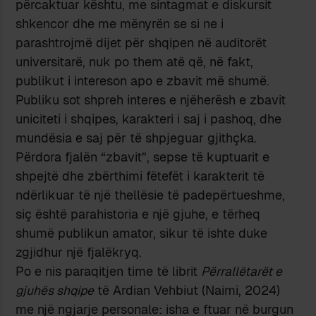
përcaktuar kështu, me sintagmat e diskursit
shkencor dhe me mënyrën se si ne i
parashtrojmë dijet për shqipen në auditorët
universitarë, nuk po them atë që, në fakt,
publikut i intereson apo e zbavit më shumë.
Publiku sot shpreh interes e njëherësh e zbavit
uniciteti i shqipes, karakteri i saj i pashoq, dhe
mundësia e saj për të shpjeguar gjithçka.
Përdora fjalën “zbavit”, sepse të kuptuarit e
shpejtë dhe zbërthimi fëtefët i karakterit të
ndërlikuar të një thellësie të padepërtueshme,
siç është parahistoria e një gjuhe, e tërheq
shumë publikun amator, sikur të ishte duke
zgjidhur një fjalëkryq.
Po e nis paraqitjen time të librit
Përrallëtarët e
gjuhës shqipe
të Ardian Vehbiut (Naimi, 2024)
me një ngjarje personale: isha e ftuar në burgun