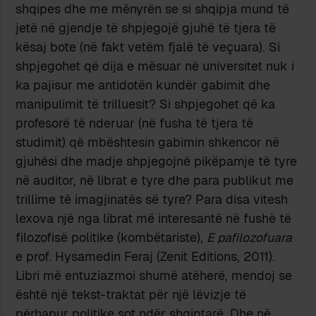
shqipes dhe me mënyrën se si shqipja mund të
jetë në gjendje të shpjegojë gjuhë të tjera të
kësaj bote (në fakt vetëm fjalë të veçuara). Si
shpjegohet që dija e mësuar në universitet nuk i
ka pajisur me antidotën kundër gabimit dhe
manipulimit të trilluesit? Si shpjegohet që ka
profesorë të nderuar (në fusha të tjera të
studimit) që mbështesin gabimin shkencor në
gjuhësi dhe madje shpjegojnë pikëpamje të tyre
në auditor, në librat e tyre dhe para publikut me
trillime të imagjinatës së tyre? Para disa vitesh
lexova një nga librat më interesantë në fushë të
filozofisë politike (kombëtariste),
E pafilozofuara
e prof. Hysamedin Feraj (Zenit Editions, 2011).
Libri më entuziazmoi shumë atëherë, mendoj se
është një tekst-traktat për një lëvizje të
përhapur politike sot ndër shqiptarë. Dhe në