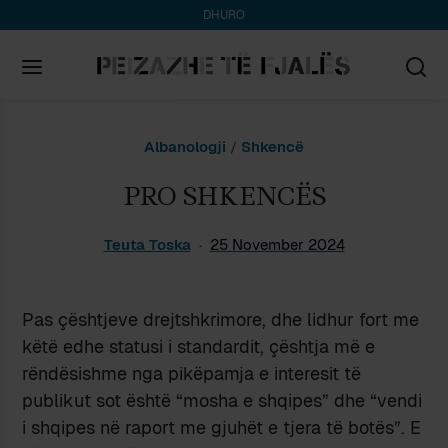
DHURO
Search
Albanologji
/
Shkencë
for:
PRO SHKENCËS
Teuta Toska
25 November 2024
Pas çështjeve drejtshkrimore, dhe lidhur fort me
këtë edhe statusi i standardit, çështja më e
rëndësishme nga pikëpamja e interesit të
publikut sot është “mosha e shqipes” dhe “vendi
i shqipes në raport me gjuhët e tjera të botës”. E