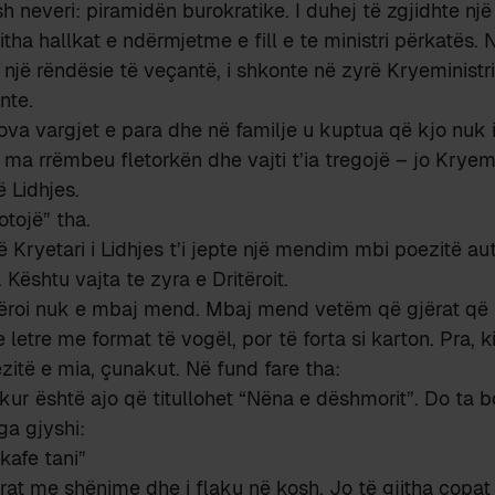
sh neveri: piramidën burokratike. I duhej të zgjidhte një
itha hallkat e ndërmjetme e fill e te ministri përkatës.
 një rëndësie të veçantë, i shkonte në zyrë Kryeministrit
nte.
ova vargjet e para dhe në familje u kuptua që kjo nuk
 ma rrëmbeu fletorkën dhe vajti t’ia tregojë – jo Kryemin
ë Lidhjes.
otojë” tha.
ë Kryetari i Lidhjes t’i jepte një mendim mbi poezitë aut
ështu vajta te zyra e Dritëroit.
tëroi nuk e mbaj mend. Mbaj mend vetëm që gjërat që 
e letre me format të vogël, por të forta si karton. Pra, 
itë e mia, çunakut. Në fund fare tha:
ur është ajo që titullohet “Nëna e dëshmorit”. Do ta 
ga gjyshi:
kafe tani”
etrat me shënime dhe i flaku në kosh. Jo të gjitha copat