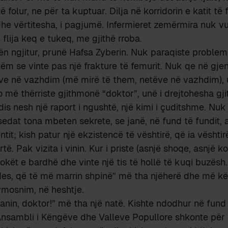
 folur, ne për ta kuptuar. Dilja në korridorin e katit të f
dhe vërtitesha, i pagjumë. Infermieret zemërmira nuk v
flija keq e tukeq, me gjithë rroba.
ën ngjitur, prunë Hafsa Zyberin. Nuk paraqiste probl
tëm se vinte pas një frakture të femurit. Nuk qe në gjen
ëve në vazhdim (më mirë të them, netëve në vazhdim)
o më thërriste gjithmonë “doktor”, unë i drejtohesha gj
is nesh një raport i ngushtë, një kimi i çuditshme. Nuk 
sedat tona mbeten sekrete, se janë, në fund të fundit, 
tit; kish patur një ekzistencë të vështirë, që ia vësht
të. Pak vizita i vinin. Kur i priste (asnjë shoqe, asnjë k
flokët e bardhë dhe vinte një tis të hollë të kuqi buzësh.
des, që të më marrin shpinë” më tha njëherë dhe më kër
ymosnim, në heshtje.
in, doktor!” më tha një natë. Kishte ndodhur në fund 
Ansambli i Këngëve dhe Valleve Popullore shkonte për 