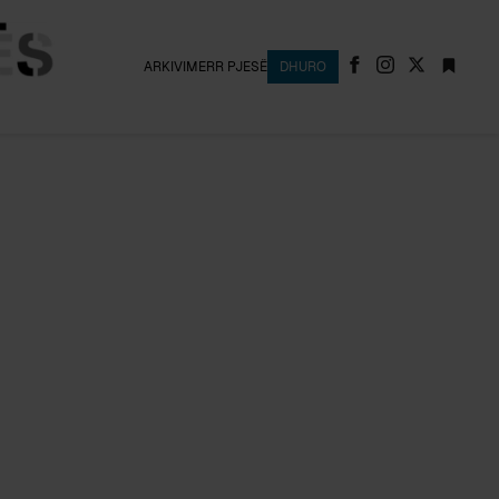
ARKIVI
MERR PJESË
DHURO