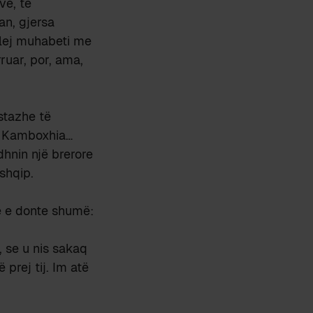
ve, të
an, gjersa
llej muhabeti me
rruar, por, ama,
 stazhe të
i, Kamboxhia…
dhnin një brerore
shqip.
të e donte shumë:
 se u nis sakaq
prej tij. Im atë