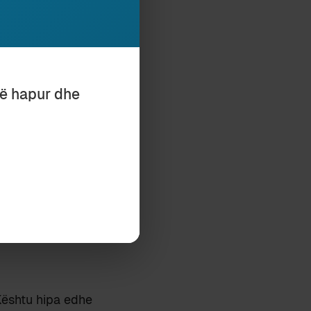
e shumë i dobët.
 komod. Ai, nga
të hapur dhe
”
 ndër të tjera,
lirimtare
 italisht e
 Kështu hipa edhe