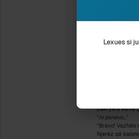
Dhe në fakt, mës
Iu desh të rendit
Unë rrija te shk
lart, më pyeste f
Lexues si j
“Pa më zgjedho 
“Hm!
Ponere
.”
“Ëhë!” Me një tje
“
Io pongo, tu pon
Frynte një erë që
mësuesi im ishte
pseudonimi i tij i
“
Imperfetto
? Më 
pakryera është g
“
Io ponevo…
”
“Bravo! Vazhdo
Njerëz që kaloni