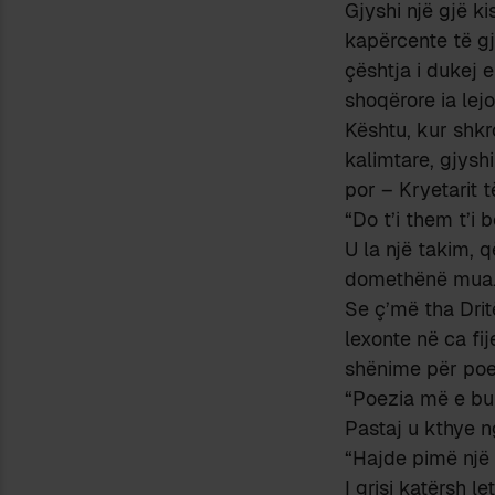
Gjyshi një gjë ki
kapërcente të gj
çështja i dukej e
shoqërore ia lejo
Kështu, kur shkr
kalimtare, gjyshi
por – Kryetarit t
“Do t’i them t’i b
U la një takim, q
domethënë mua. K
Se ç’më tha Dri
lexonte në ca fij
shënime për poez
“Poezia më e buk
Pastaj u kthye n
“Hajde pimë një 
I grisi katërsh l