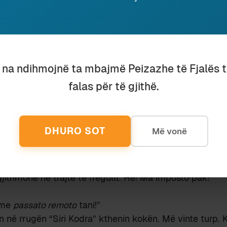
uesi ishte operuar me një rezeksion stomaku dhe vint
ë nga e para krejt tjegullat e çatisë.
allët e drunjta të mbështetura për muri. Pozicion aspak
oljet e parregullta.
u na ndihmojnë ta mbajmë Peizazhe të Fjalës 
pak foljen
porre
. Në tranzitiv. Hajde! Forma e vjetër?”
falas për të gjithë.
gull në dorë: “Indikativi prezent? Jepi!”
i, egli (ella) pone; noi poniamo, voi ponete, essi pongono.
 m’i degdiste fjalët larg. Përgjigjesha duke ulëritur. Se,
DHURO SOT
Më vonë
 ca i rënë nga veshët (jo më kot, gjatë Luftës Nacionalç
shte “Shurdhi”). Ulëriste:
mjafton vetëm veta e parë njëjës, se e kemi thënë që në
jithmonë në trajtë të rregullt. Hë! Ma imposto pak!”
 me
passato remoto
tani!”
n në rrugën “Siri Kodra” kthenin kokën. Më vinte turp.