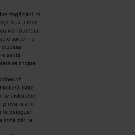
shte zhgënjimi im
jeç). Nuk u mor
ga kish buthtuar
jë e saktë – e
n studiuar
 e saktë.
tërsisë shqipe.
radhës të
kollës). Ishte
oi të diskutohej
 prova, u arrit
ë të deleguar
de kohë për ta