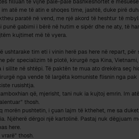
tës filluan të vijnë palë-palë bashkëshortët e mësuese
im atë me të atin e shoqes time, jashtë, duke pirë duh
 i ktheu paratë në vend, me një akord të heshtur të mby
si punë gabimi i bërë në hutim e sipër dhe ne aty, të ha
jtëm kujtimet më të vyera.
isë ushtarake tim eti i vinin herë pas here në repart, për
he për specializim të plotë, kirurgë nga Kina, Vietnam
 i sillte në shtëpi. Të paktën te mua ato drekëra seç hi
irurgë nga vende të largëta komuniste flisnin nga pak 
ste rusishtja.
 kamboxhian që, mjerisht, tani nuk ia kujtoj emrin. Im a
alentuar” thosh.
 morën pushtetin, i çuan lajm të kthehet, me sa duket,
. Njëherë dërgoi një kartolinë. Pastaj nuk dëgjuam më 
pas here.
 vrarë” thosh.