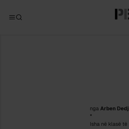
Search
for:
nga
Arben Dedj
*
Isha në klasë të 