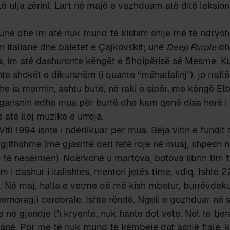
të ulja zërin). Lart në majë e vazhduam atë ditë leksion
 Unë dhe im atë nuk mund të kishim shije më të ndrys
 italiane dhe baletet e Çajkovskit; unë
Deep Purple
d
ha, im atë dashuronte këngët e Shqipërisë së Mesme. K
e shokët e dikurshëm (i quante “mëhallalinj”), jo rrallë
he ia merrnin, ashtu butë, në raki e sipër, me këngë Elb
ogarisnin edhe mua për burrë dhe kam qenë disa herë i
 atë lloj muzike e urreja.
iti 1994 ishte i ndërlikuar për mua. Bëja vitin e fundit 
ërgjithshme (me gjashtë deri tetë roje në muaj, shpesh n
 të nesërmen). Ndërkohë u martova, botova librin tim 
 i dashur i italishtes, mentori jetës time, vdiq. Ishte 22 
25. Në maj, halla e vetme që më kish mbetur, burrëvdek
hemoragji cerebrale. Ishte rëndë. Ngeli e gozhduar në s
 në gjendje t’i kryente, nuk hante dot vetë. Net të tjer
ranë. Por me të nuk mund të këmbeje dot asnjë fjalë, ki