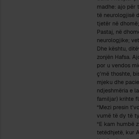
madhe: ajo për të
të neurologjisë 
tjetër në dhomë; 
Pastaj, në dhom
neurologjike; ve
Dhe kështu, dit
zonjën Hafsa. Aj
por u vendos mid
ç’më thoshte, bi
mjeku dhe pacien
ndjeshmëria e lar
familjar) krihte 
“Mezi presin t’v
vumë të dy të t
“E kam humbë zan
tetëdhjetë, kur 