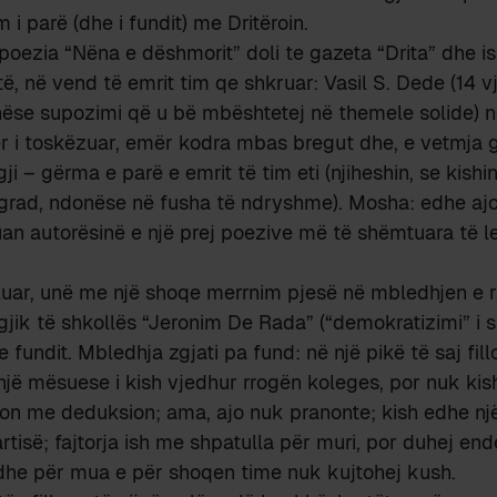
m i parë (dhe i fundit) me Dritëroin.
poezia “Nëna e dëshmorit” doli te gazeta “Drita” dhe i
ë, në vend të emrit tim qe shkruar: Vasil S. Dede (14 v
nëse supozimi që u bë mbështetej në themele solide) n
ër i toskëzuar, emër kodra mbas bregut dhe, e vetmja g
i – gërma e parë e emrit të tim eti (njiheshin, se kishi
grad, ndonëse në fusha të ndryshme). Mosha: edhe ajo
 autorësinë e një prej poezive më të shëmtuara të le
lluar, unë me një shoqe merrnim pjesë në mbledhjen e 
gjik të shkollës “Jeronim De Rada” (“demokratizimi” i sh
 fundit. Mbledhja zgjati pa fund: në një pikë të saj fill
 një mësuese i kish vjedhur rrogën koleges, por nuk kish
ion me deduksion; ama, ajo nuk pranonte; kish edhe nj
artisë; fajtorja ish me shpatulla për muri, por duhej en
 dhe për mua e për shoqen time nuk kujtohej kush.