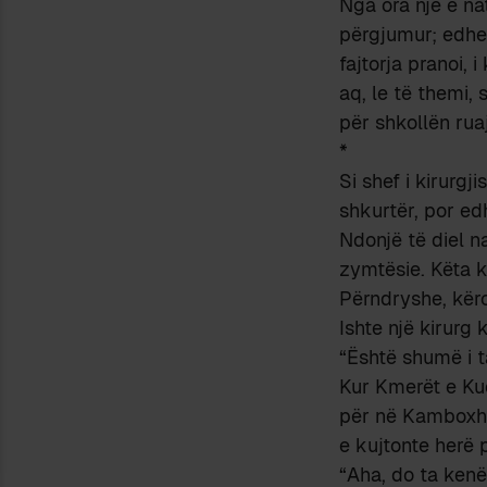
Nga ora një e na
përgjumur; edhe 
fajtorja pranoi,
aq, le të themi, 
për shkollën rua
*
Si shef i kirurgj
shkurtër, por ed
Ndonjë të diel na
zymtësie. Këta k
Përndryshe, kërci
Ishte një kirurg
“Është shumë i t
Kur Kmerët e Kuq
për në Kamboxhia
e kujtonte herë 
“Aha, do ta kenë