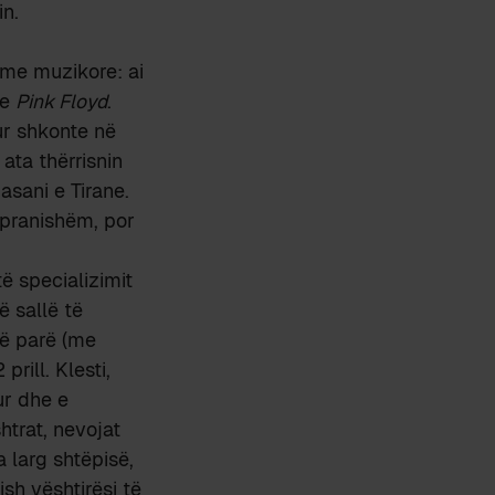
in.
hme muzikore: ai
he
Pink Floyd
.
ur shkonte në
 ata thërrisnin
asani e Tirane.
 pranishëm, por
të specializimit
ë sallë të
të parë (me
prill. Klesti,
ur dhe e
htrat, nevojat
a larg shtëpisë,
sh vështirësi të