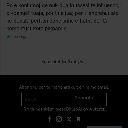
Po e konfirmoj qe nuk dua kurssesi te influencoj
pikpamjet tuaja, por liria juaj per ti shprehur ato
ne publik, perfton edhe lirine e tjetrit per t’i
komentuar keto pikpamje.
Loading...
Komentet janë mbyllur.
Abonohu për të marrë artikujt e rinj me email.
Email
Abonohu
Rreth nesh
Merr pjes​​ë​
Dhuro
Arkivi
Autorët