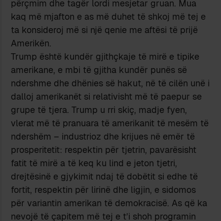
përçmim dhe tagër lordi mesjetar gruan. Mua
kaq më mjafton e as më duhet të shkoj më tej e
ta konsideroj më si një qenie me aftësi të prijë
Amerikën.
Trump është kundër gjithçkaje të mirë e tipike
amerikane, e mbi të gjitha kundër punës së
ndershme dhe dhënies së hakut, në të cilën unë i
dalloj amerikanët si relativisht më të paepur se
grupe të tjera. Trump u rri skiç, madje fyen,
vlerat më të pranuara të amerikanit të mesëm të
ndershëm – industrioz dhe krijues në emër të
prosperitetit: respektin për tjetrin, pavarësisht
fatit të mirë a të keq ku lind e jeton tjetri,
drejtësinë e gjykimit ndaj të dobëtit si edhe të
fortit, respektin për lirinë dhe ligjin, e sidomos
për variantin amerikan të demokracisë. As që ka
nevojë të çapitem më tej e t’i shoh programin