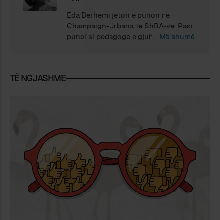
Eda Derhemi jeton e punon në
Champaign-Urbana të ShBA-ve. Pasi
punoi si pedagoge e gjuhësisë në
Më shumë
Universitetin e Tiranës (1985-1990),
ajo emigroi në Itali, e më pas në ShBA.
Përfundoi një Master (Linguistics)
TË NGJASHME
dhe një PhD (Communications) në
Universitetin e Illinoisit në Urbana-
Champaign, ku, prej shumë vjetësh,
punon si pedagoge me fokus kurse
për gjendjen sociolinguistike në Itali,
Mesdhe dhe Europë. Pas doktoratës,
ka kryer dy herë kërkime post-
doktorale 1-vjecare: në Kosovë
mbështetur prej IREX, dhe në Tiranë
mbështetur prej Fulbright. Puna e saj
shkencore është ndërdisiplinore dhe
ndërthur gjuhësinë me etnicitetin,
politikën, ligjin, dhe kulturën. Pakicat