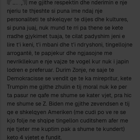
O Zonje, me gjithe respektin dhe nderimin e nje
njeriu te thjeshte si puna ime ndaj nje
personaliteti te shkelqyer te dijes dhe kultures,
si puna juaj, nuk mund te rri pa thene se kete
rradhe gjykimet tuaja, te cilat padyshim jeni e
lire t’i keni, t’i mbani dhe t’i ndryshoni, tingellojne
arrogantë, te papjekur dhe ngjasojne me
nevrikllekun e nje vajze te vogel kur nuk i japin
lodren e preferuar. Durim Zonje, ne saje te
Demokracisse se vendit qe te ka mirepritur, kete
Trumpin me gjithe zhulin e tij moral nuk ke per
ta pasur ne qafe me shume se kater vjet, pra hic
me shume se Z. Biden me gjithe zevendsen e tij
qe e shkelqyen Ameriken (me cudi po ve re se
kjo folje ne shqipe tingellon cuditshem afer me
nje tjeter me kuptim pak a shume te kundert)
keto 4 vjetet e fundit.