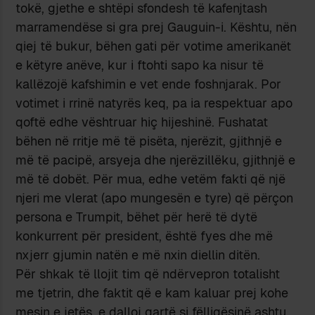
tokë, gjethe e shtëpi sfondesh të kafenjtash
marramendëse si gra prej Gauguin-i. Kështu, nën
qiej të bukur, bëhen gati për votime amerikanët
e këtyre anëve, kur i ftohti sapo ka nisur të
kallëzojë kafshimin e vet ende foshnjarak. Por
votimet i rrinë natyrës keq, pa ia respektuar apo
qoftë edhe vështruar hiç hijeshinë. Fushatat
bëhen në rritje më të pisëta, njerëzit, gjithnjë e
më të pacipë, arsyeja dhe njerëzillëku, gjithnjë e
më të dobët. Për mua, edhe vetëm fakti që një
njeri me vlerat (apo mungesën e tyre) që përçon
persona e Trumpit, bëhet për herë të dytë
konkurrent për president, është fyes dhe më
nxjerr gjumin natën e më nxin diellin ditën.
Për shkak të llojit tim që ndërvepron totalisht
me tjetrin, dhe faktit që e kam kaluar prej kohe
mesin e jetës, e dalloj qartë si fëlliqësinë ashtu