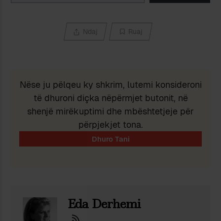
Ndaj
Ruaj
Nëse ju pëlqeu ky shkrim, lutemi konsideroni
të dhuroni diçka nëpërmjet butonit, në
shenjë mirëkuptimi dhe mbështetjeje për
përpjekjet tona.
Eda Derhemi