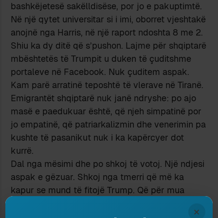
bashkëjetesë sakëlldisëse, por jo e pakuptimtë.
Në një qytet universitar si i imi, oborret vjeshtakë
anojnë nga Harris, në një raport ndoshta 8 me 2.
Shiu ka dy ditë që s’pushon. Lajme për shqiptarë
mbështetës të Trumpit u duken të çuditshme
portaleve në Facebook. Nuk çuditem aspak.
Kam parë arratinë teposhtë të vlerave në Tiranë.
Emigrantët shqiptarë nuk janë ndryshe: po ajo
masë e paedukuar është, që njeh simpatinë por
jo empatinë, që patriarkalizmin dhe venerimin pa
kushte të pasanikut nuk i ka kapërcyer dot
kurrë.
Dal nga mësimi dhe po shkoj të votoj. Një ndjesi
aspak e gëzuar. Shkoj nga tmerri që më ka
kapur se mund të fitojë Trump. Që për mua
është gjëmë botërore, jo thjesht amerikane. Pa
×
përmendur pështirën e thellë për të si njeri.