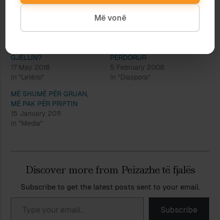
Më vonë
POEZIA SOT: JETON APO
MËRGIMTARËT E
GJËLLIN?
PËRDORUR
17 May 2018
5 February 2008
In "Letërsi"
In "Diaspora"
MË SHUMË PËR GRUAN,
MË PAK PËR PRIFTIN
15 January 2011
In "Media"
Discover more from Peizazhe të fjalës
Subscribe to get the latest posts sent to your email.
Type your email…
Subscribe