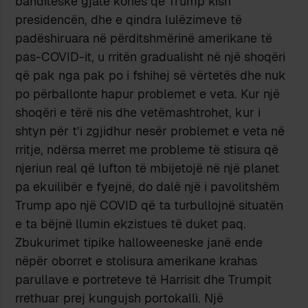
banditeske gjatë kohës që Trump kish
presidencën, dhe e qindra lulëzimeve të
padëshiruara në përditshmërinë amerikane të
pas-COVID-it, u rritën gradualisht në një shoqëri
që pak nga pak po i fshihej së vërtetës dhe nuk
po përballonte hapur problemet e veta. Kur një
shoqëri e tërë nis dhe vetëmashtrohet, kur i
shtyn për t’i zgjidhur nesër problemet e veta në
rritje, ndërsa merret me probleme të stisura që
njeriun real që lufton të mbijetojë në një planet
pa ekuilibër e fyejnë, do dalë një i pavolitshëm
Trump apo një COVID që ta turbullojnë situatën
e ta bëjnë llumin ekzistues të duket paq.
Zbukurimet tipike halloweeneske janë ende
nëpër oborret e stolisura amerikane krahas
parullave e portreteve të Harrisit dhe Trumpit
rrethuar prej kungujsh portokallì. Një