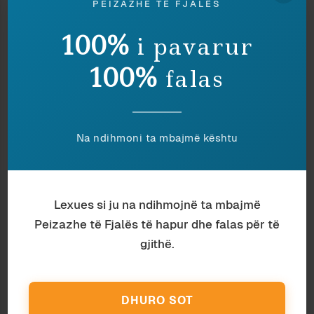
PEIZAZHE TË FJALËS
Makina shket pa zhurmë. Shiu rrallon. Pastaj
pushon. Gria e errët në katër pasdreke peshon
100%
i pavarur
mbi makinë dhe mbi mua. Ndaloj. Një mace e
100%
falas
zezë po kalon rrugën mbi vijat e bardha. Dy tri
makina radhiten në të dy krahët. Macja, që me
sa duket rregullat e qarkullimit në rrugë i
respekton më shumë se unë, kapardiset pa
Na ndihmoni ta mbajmë kështu
sakëlldi me hap të kontrolluar. Luan ojnash se
nuk është në Tiranë, ku do e kishin bërë njësh
me asfaltin sakaq. Ah, duhet të ble edhe nja dy-
Lexues si ju na ndihmojnë ta mbajmë
tre shishe verë për sonte. Im shoq nuk bie të
Peizazhe të Fjalës të hapur dhe falas për të
flerë derisa agu zbardh, në ditët e zgjedhjeve
presidenciale. Duhet të ble edhe letër higjienike
gjithë.
dhe kripë, se janë mbaruar.
DHURO SOT
Ndaje: