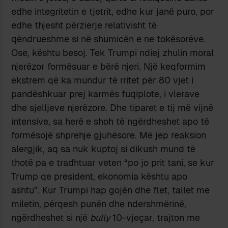
edhe integritetin e tjetrit, edhe kur janë puro, por
edhe thjesht përzierje relativisht të
qëndrueshme si në shumicën e ne tokësorëve.
Ose, kështu besoj. Tek Trumpi ndiej zhulin moral
njerëzor formësuar e bërë njeri. Një keqformim
ekstrem që ka mundur të rritet për 80 vjet i
pandëshkuar prej karmës fuqiplote, i vlerave
dhe sjelljeve njerëzore. Dhe tiparet e tij më vijnë
intensive, sa herë e shoh të ngërdheshet apo të
formësojë shprehje gjuhësore. Më jep reaksion
alergjik, aq sa nuk kuptoj si dikush mund të
thotë pa e tradhtuar veten “po jo prit tani, se kur
Trump qe president, ekonomia kështu apo
ashtu”. Kur Trumpi hap gojën dhe flet, tallet me
miletin, përqesh punën dhe ndershmërinë,
ngërdheshet si një
bully
10-vjeçar, trajton me