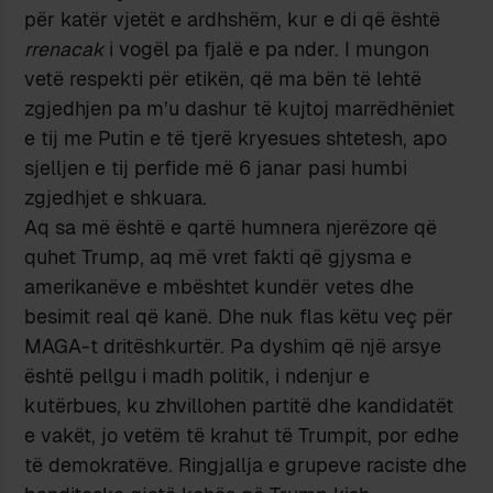
për katër vjetët e ardhshëm, kur e di që është
rrenacak
i vogël pa fjalë e pa nder. I mungon
vetë respekti për etikën, që ma bën të lehtë
zgjedhjen pa m’u dashur të kujtoj marrëdhëniet
e tij me Putin e të tjerë kryesues shtetesh, apo
sjelljen e tij perfide më 6 janar pasi humbi
zgjedhjet e shkuara.
Aq sa më është e qartë humnera njerëzore që
quhet Trump, aq më vret fakti që gjysma e
amerikanëve e mbështet kundër vetes dhe
besimit real që kanë. Dhe nuk flas këtu veç për
MAGA-t dritëshkurtër. Pa dyshim që një arsye
është pellgu i madh politik, i ndenjur e
kutërbues, ku zhvillohen partitë dhe kandidatët
e vakët, jo vetëm të krahut të Trumpit, por edhe
të demokratëve. Ringjallja e grupeve raciste dhe