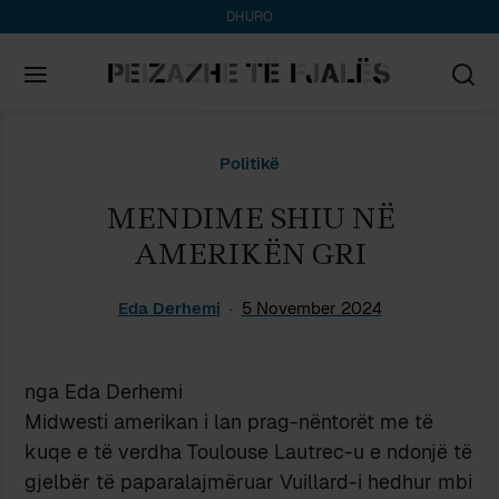
DHURO
Search
Politikë
for:
MENDIME SHIU NË
AMERIKËN GRI
Eda Derhemi
5 November 2024
nga Eda Derhemi
Midwesti amerikan i lan prag-nëntorët me të
kuqe e të verdha Toulouse Lautrec-u e ndonjë të
gjelbër të paparalajmëruar Vuillard-i hedhur mbi