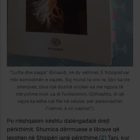
“Lufta dhe paqja” (Einaudi, në dy vëllime). E fotografuar
mbi komodinën e vajzës. Siç mund ta vini re, libri ka tre
shenjues; plus një duzinë sticker-sa me ngjyra të
ndryshme (nuk ua di funksionin). Gjithashtu, di që
vajza ka edhe një file në celular, për personazhet
(“sennò, è un casino!”).
Po rrëshqasim kështu dalëngadalë drejt
përkthimit. Shumica dërrmuese e librave që
lexohen në Shqipëri janë përkthime.
[2]
Tani, kur