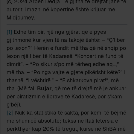
(c) 2024 Arben Dedja. Të gjitha të drejtat janë të
autorit. Imazhi në kopertinë është krijuar me
Midjourney.
[1]
Edhe tim bir, një nga gjërat që e pyes
gjithmonë kur vjen të na takojë është: – “Ç’libër
po lexon?” Herën e fundit më tha që në shqip po
lexon një libër të Kadaresë, “Koncert në fund të
dimrit”. – “Po sikur s’po më tërheq edhe aq…,”
më tha. – “Po nga vajte e gjete pikërisht këtë?” i
thashë. “I vështirë.” – “E shkarkova pirat!”, më
tha. (Më fal,
Bujar
, që me të drejtë më je ankuar
për piratizmin e librave të Kadaresë, por s’kam
ç’bëj).
[2]
Nuk ka statistika të sakta, por kemi të bëjmë
me shumicë absolute; teksa në Itali letërsia e
përkthyer kap 20% të tregut, kurse në ShBA më