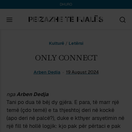
DHURO
Search
Kulturë
/
Letërsi
for:
ONLY CONNECT
Arben Dedja
19 August 2024
nga
Arben Dedja
Tani po dua të bëj dy gjëra. E para, të marr një
temë (çdo temë) e ta thjeshtoj deri në kockë
(apo deri në palcë?), duke e kthyer arsyetimin në
një fill të hollë logjik: kjo pak për përtaci e pak