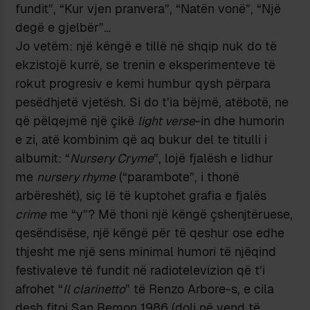
fundit”, “Kur vjen pranvera”, “Natën vonë”, “Një
degë e gjelbër”…
Jo vetëm: një këngë e tillë në shqip nuk do të
ekzistojë kurrë, se trenin e eksperimenteve të
rokut progresiv e kemi humbur qysh përpara
pesëdhjetë vjetësh. Si do t’ia bëjmë, atëbotë, ne
që pëlqejmë një çikë
light verse
-in dhe humorin
e zi, atë kombinim që aq bukur del te titulli i
albumit: “
Nursery Cryme
”, lojë fjalësh e lidhur
me
nursery rhyme
(“parambote”, i thonë
arbëreshët), siç lë të kuptohet grafia e fjalës
crime
me “y”? Më thoni një këngë çshenjtëruese,
qesëndisëse, një këngë për të qeshur ose edhe
thjesht me një sens minimal humori të njëqind
festivaleve të fundit në radiotelevizion që t’i
afrohet “
Il clarinetto
” të Renzo Arbore-s, e cila
desh fitoi San Remon 1986 (doli në vend të