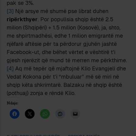
pak se 3%.
[3]
Një arsye më shumë pse librat duhen
ripërkthyer
. Por popullsia shqip është 2.5
milion (Shqipëri) + 1.5 milion (Kosovë), ja, shto,
me shpirtmadhësi, edhe 1 milion emigrantë me
njëfarë aftësie për ta përdorur gjuhën jashtë
Facebook-ut, dhe bëhet vërtet e vështirë t’i
gjesh njerëzit që mund të merren me përkthime.
[4]
Aq më tepër që mjaftojnë Klio Evangjeli dhe
Vedat Kokona për t’i “mbuluar” më së miri në
shqip këta shkrimtarë. Balzaku në shqip është
(pothuaj) zonja e rëndë Klio.
Ndaje: