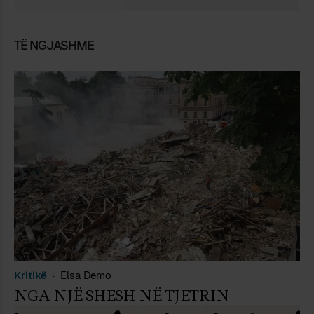
viti 1999 jeton në Padova (Itali), në të
cilin universitet është doktoruar dhe
punon si kërkues shkencor. Në jetën
TË NGJASHME
e tij alternative ka botuar në Shqipëri
(po e lëmë mënjanë Italinë) katër
vëllime me poezi dhe gjashtë me
prozë të shkurtër. Ka botuar
gjithashtu edhe dhjetë libra me
përkthime nga italishtja dhe
anglishtja, gati ekskluzivisht libra
poetikë, nga Guido Cavalcanti e tëhu.
Kritikë
Elsa Demo
NGA NJË SHESH NË TJETRIN