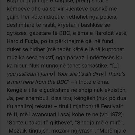
Bognor, juglindje e Anglisë, pret gishtat e
këmbëve dhe ua servir klientëve bashkë me
çajin. Për këtë ndiqet e rrethohet nga policia,
dëshmitarë të rastit, kryetari i bashkisë së
qytezës, gazetarë të BBC, e ëma e Haroldit vetë,
Harold Fuçia, po ta përkthejmë që, në fund,
duket se hidhet (më tepër këtë e lë të kuptohet
muzika sesa teksti) nga parvazi i ndërtesës ku
ka hipur. Nuk mungojnë tonet sarkastike: “[…]
you just can’t jump
|
Your shirt’s all dirty
|
There’s
a man here from the BBC
” – i thotë e ëma.
Këngë e tillë e çuditshme në shqip nuk ekziston.
Ja, për shembull, disa tituj këngësh (nuk po dua
t’u analizoj tekstet – titulli mjafton) të Festivalit
të 11, më i avancuari i asaj kohe te ne (viti 1972):
“Sonte u takoj të gjithëve”, “Shoqja më e mirë”,
“Mozaik tingujsh, mozaik ngjyrash”, “Mbrëmja e