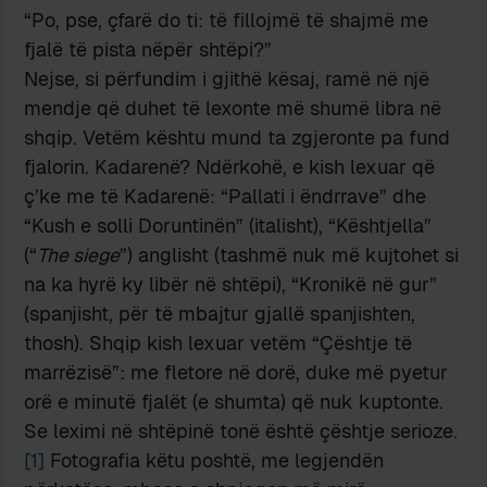
“Po, pse, çfarë do ti: të fillojmë të shajmë me
fjalë të pista nëpër shtëpi?”
Nejse, si përfundim i gjithë kësaj, ramë në një
mendje që duhet të lexonte më shumë libra në
shqip. Vetëm kështu mund ta zgjeronte pa fund
fjalorin. Kadarenë? Ndërkohë, e kish lexuar që
ç’ke me të Kadarenë: “Pallati i ëndrrave” dhe
“Kush e solli Doruntinën” (italisht), “Kështjella”
(“
The siege
”) anglisht (tashmë nuk më kujtohet si
na ka hyrë ky libër në shtëpi), “Kronikë në gur”
(spanjisht, për të mbajtur gjallë spanjishten,
thosh). Shqip kish lexuar vetëm “Çështje të
marrëzisë”: me fletore në dorë, duke më pyetur
orë e minutë fjalët (e shumta) që nuk kuptonte.
Se leximi në shtëpinë tonë është çështje serioze.
[1]
Fotografia këtu poshtë, me legjendën