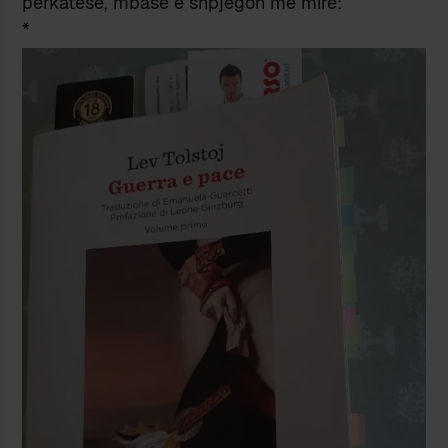
përkatëse, mbase e shpjegon më mirë:
*