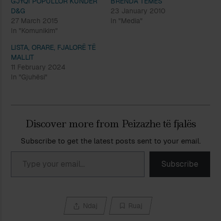
GJYQI POPULLOR KUNDËR
BRENDA TEMËS
D&G
23 January 2010
27 March 2015
In "Media"
In "Komunikim"
LISTA, ORARE, FJALORË TË
MALLIT
11 February 2024
In "Gjuhësi"
Discover more from Peizazhe të fjalës
Subscribe to get the latest posts sent to your email.
Type your email…
Subscribe
Ndaj
Ruaj