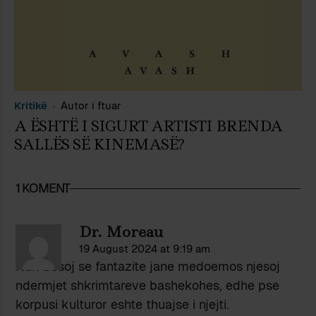
Kritikë
Autor i ftuar
A ËSHTË I SIGURT ARTISTI BRENDA
SALLËS SË KINEMASË?
1 KOMENT
Dr. Moreau
19 August 2024 at 9:19 am
Nuk besoj se fantazite jane medoemos njesoj
ndermjet shkrimtareve bashekohes, edhe pse
korpusi kulturor eshte thuajse i njejti.