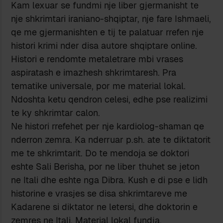
Kam lexuar se fundmi nje liber gjermanisht te
nje shkrimtari iraniano-shqiptar, nje fare Ishmaeli,
qe me gjermanishten e tij te palatuar rrefen nje
histori krimi nder disa autore shqiptare online.
Histori e rendomte metaletrare mbi vrases
aspiratash e imazhesh shkrimtaresh. Pra
tematike universale, por me material lokal.
Ndoshta ketu qendron celesi, edhe pse realizimi
te ky shkrimtar calon.
Ne histori rrefehet per nje kardiolog-shaman qe
nderron zemra. Ka nderruar p.sh. ate te diktatorit
me te shkrimtarit. Do te mendoja se doktori
eshte Sali Berisha, por ne liber thuhet se jeton
ne Itali dhe eshte nga Dibra. Kush e di pse e lidh
historine e vrasjes se disa shkrimtareve me
Kadarene si diktator ne letersi, dhe doktorin e
zemres ne Itali. Material lokal fundja.