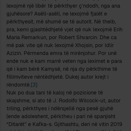
lexojmë një libër të përkthyer ç’ndodh, nga ana
gjuhësore? Asëll-asëll, ne lexojmë fjalët e
përkthyesit, më shumë se të autorit. Në thelb,
pra, kemi gjashtëdhjetë vjet që nuk lexojmë Erih
Maria Remarkun, por Robert Shvarcin. Dhe ca
më pak vite që nuk lexojmë Xhojsin, por Idlir
Azizin. Përmenda emra të mirënjohur. Por unë
ende nuk e kam marrë veten nga leximet e para
që i kam bërë Kamysë, në nja dy përkthime të
fillimviteve nëntëdhjetë. Dukej autor krejt i
rëndomtë.
[3]
Nuk po dua tani të kaloj në pozicione të
skajshme, si ato të J. Rodolfo Wilcock-ut, autor
triling, përkthyes i ndërsjellë nga pesë gjuhë
(ende adoleshent, përktheu i pari në spanjisht
“Ditarët” e Kafka-s. Gjithashtu, deri në vitin 2019