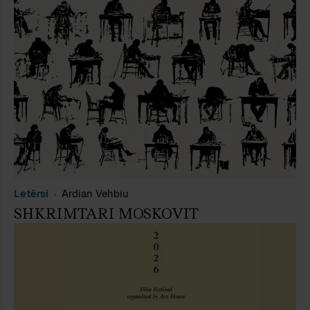
Letërsi
Ardian Vehbiu
SHKRIMTARI MOSKOVIT