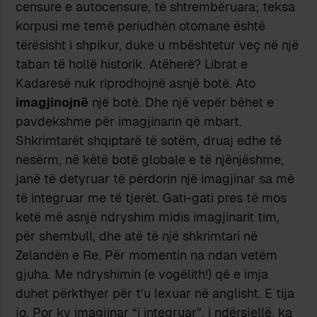
censure e autocensure, të shtrembëruara; teksa
korpusi me temë periudhën otomane është
tërësisht i shpikur, duke u mbështetur veç në një
taban të hollë historik. Atëherë? Librat e
Kadaresë nuk riprodhojnë asnjë botë. Ato
imagjinojnë
një botë. Dhe një vepër bëhet e
pavdekshme për imagjinarin që mbart.
Shkrimtarët shqiptarë të sotëm, druaj edhe të
nesërm, në këtë botë globale e të njënjëshme,
janë të detyruar të përdorin një imagjinar sa më
të integruar me të tjerët. Gati-gati pres të mos
ketë më asnjë ndryshim midis imagjinarit tim,
për shembull, dhe atë të një shkrimtari në
Zelandën e Re. Për momentin na ndan vetëm
gjuha. Me ndryshimin (e vogëlith!) që e imja
duhet përkthyer për t’u lexuar në anglisht. E tija
jo. Por ky imagjinar “i integruar”, i ndërsjellë, ka