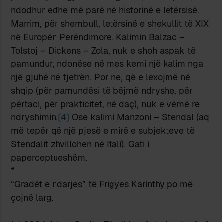
ndodhur edhe më parë në historinë e letërsisë.
Marrim, për shembull, letërsinë e shekullit të XIX
në Europën Perëndimore. Kalimin Balzac –
Tolstoj – Dickens – Zola, nuk e shoh aspak të
pamundur, ndonëse në mes kemi një kalim nga
një gjuhë në tjetrën. Por ne, që e lexojmë në
shqip (për pamundësi të bëjmë ndryshe, për
përtaci, për prakticitet, në daç), nuk e vëmë re
ndryshimin.
[4]
Ose kalimi Manzoni – Stendal (aq
më tepër që një pjesë e mirë e subjekteve të
Stendalit zhvillohen në Itali). Gati i
paperceptueshëm.
*
“Gradët e ndarjes” të Frigyes Karinthy po më
çojnë larg.