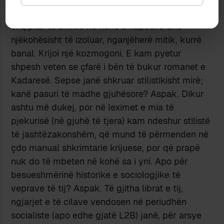
palindur, sado gjenial. Ai krijoi një univers
shqiptar të shtrirë në kohë e hapësirë dhe
njëkohësisht të izoluar, nganjëherë mitik, kurrë
banal. Krijoi një kozmogoni. E kam pyetur
shpesh veten se çfarë i bën të bukur romanet e
Kadaresë. Sepse janë shkruar stilistikisht mirë;
kanë pasuri të madhe gjuhësore? Aspak. Dikur
ashtu më dukej, por në leximet e mia të
pjekurisë (në gjuhë të tjera) kam ndeshur stilistë
të jashtëzakonshëm, që mund të përmenden në
çdo manual shkrimtarie krijuese, por që prapë
nuk do të mbeten në kohë sa i yni. Apo për
besueshmërinë historike e sociologjike të
veprave të tij? Aspak. Të gjitha librat e tij,
ngjarjet e të cilave vendosen në periudhën
socialiste (apo edhe gjatë L2B) janë, për arsye