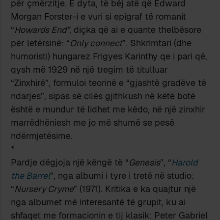
për çmërzitje. E dyta, të bëj atë që Edward
Morgan Forster-i e vuri si epigraf të romanit
“
Howards End”
, diçka që ai e quante thelbësore
për letërsinë: “
Only connect
”. Shkrimtari (dhe
humoristi) hungarez Frigyes Karinthy qe i pari që,
qysh më 1929 në një tregim të titulluar
“Zinxhirë”, formuloi teorinë e “gjashtë gradëve të
ndarjes”, sipas së cilës gjithkush në këtë botë
është e mundur të lidhet me këdo, në një zinxhir
marrëdhëniesh me jo më shumë se pesë
ndërmjetësime.
*
Pardje dëgjoja një këngë të “
Genesis
”, “
Harold
the Barrel
”, nga albumi i tyre i tretë në studio:
“
Nursery Cryme
” (1971). Kritika e ka quajtur një
nga albumet më interesantë të grupit, ku ai
shfaqet me formacionin e tij klasik: Peter Gabriel