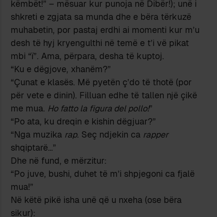
këmbët!” – mësuar kur punoja në Dibër!); unë i
shkreti e zgjata sa munda dhe e bëra tërkuzë
muhabetin, por pastaj erdhi ai momenti kur m’u
desh të hyj kryengulthi në temë e t’i vë pikat
mbi “ï”. Ama, përpara, desha të kuptoj.
“Ku e dëgjove, xhanëm?”
“Çunat e klasës. Më pyetën ç’do të thotë (por
për vete e dinin). Filluan edhe të tallen një çikë
me mua.
Ho fatto la figura del pollo!
”
“Po ata, ku dreqin e kishin dëgjuar?”
“Nga muzika
rap
. Seç ndjekin ca
rapper
shqiptarë…”
Dhe në fund, e mërzitur:
“Po juve, bushi, duhet të m’i shpjegoni ca fjalë
mua!”
Në këtë pikë isha unë që u nxeha (ose bëra
sikur):