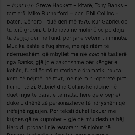
–
frontman
, Steve Hackett – kitarë, Tony Banks –
tastierë, Mike Rutherford – bas, Phil Collins –
bateri. Qëndroi i tillë deri më 1975, kur Gabriel do
ta lërë grupin. U bllokova në makinë se po doja
ta dëgjoj deri në fund, por janë vetëm tri minuta.
Muzika është e fuqishme, me një ritëm të
ndërrueshëm, që mbyllet me një
solo
në tastierë
nga Banks, gjë jo e zakonshme për këngët e
kohës; fundi është misterioz e dramatik, teksa
kemi të bëjmë, në fakt, me një mini-operetë plot
humor të zi. Gabriel dhe Collins këndojnë në
duet (nga të parat e të rrallat herë që e bëjnë)
duke u dhënë zë personazheve të ndryshëm që
rrëfejnë ngjarjen. Por teksti duhet lexuar me
kujdes që të kuptohet – gjë që m’u desh ta bëj.
Haroldi, pronar i një restoranti të njohur në