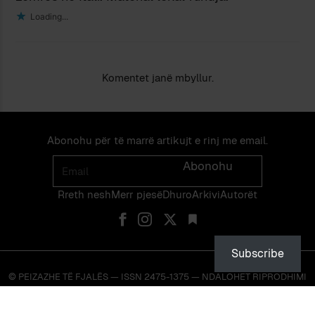
Loading...
Komentet janë mbyllur.
Abonohu për të marrë artikujt e rinj me email.
Email
Abonohu
Rreth nesh
Merr pjes​​ë​
Dhuro
Arkivi
Autorët
Subscribe
© PEIZAZHE TË FJALËS — ISSN 2475-1375 — NDALOHET RIPRODHIMI
PA LEJEN EKSPLICITE TË NJË ADMINISTRATORI TË FAQES OSE TË
VETË AUTORIT.