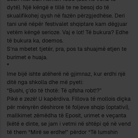
dytë). Një këngë e tillë te ne besoj do të
skualifikohej qysh në fazën përzgjedhëse. Deri
tani unë nëpër festivalet shqiptare kam dëgjuar
vetëm këngë serioze. Vaj e lot! Të bukura? Edhe
të bukura ka, doemos.
S’na mbetet tjetër, pra, pos ta shuajmë etjen te
burimet e huaja.
*
Ime bijë ishte atëherë në gjimnaz, kur erdhi një
ditë nga shkolla dhe më pyeti:
“Bushi, ç’do të thotë: Të qifsha robt!?”
Pikë e zezë! U kapërdiva. Fillova të mollois diçka
për mënyrën dëshirore të foljeve shqip (optativi),
mallkimet zëmëdha të Eposit, urimet e veçanta
(këtë e dinte, se jam i vetmi në shtëpi që në vend
të them “Mirë se erdhe!” përdor “Të lumshin