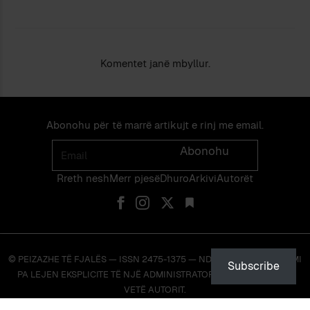
Komentet janë mbyllur.
Abonohu për të marrë artikujt e rinj me email.
Email
Abonohu
Rreth nesh
Merr pjes​​ë​
Dhuro
Arkivi
Autorët
© PEIZAZHE TË FJALËS — ISSN 2475-1375 — NDALOHET RIPRODHIMI
Subscribe
PA LEJEN EKSPLICITE TË NJË ADMINISTRATORI TË FAQES OSE TË
VETË AUTORIT.