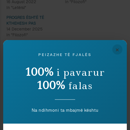
16 August 2022
In "Filozofi"
In "Letërsi"
PROGRES ËSHTË TË
KTHEHESH PAS
14 December 2025
In "Filozofi"
×
PEIZAZHE TË FJALËS
Discover more from Peizazhe të fjalës
100%
i pavarur
Subscribe to get the latest posts sent to your email.
Type your email…
100%
falas
Subscribe
Na ndihmoni ta mbajmë kështu
Ndaj
Ruaj