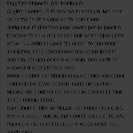
Engjëjt? Shpesëri për kanibalët.
Ai çifton centaurë femra me minotaurë. Mendon
se ashtu herët a vonë do të dalë njeriu.
Shtigjet e të drejtëve janë ideale për krijuesit e
formave të shkurtra, sepse nuk vazhdojnë gjatë.
Nëse nuk arrin t’i gjesh fjalët për të shprehur
indinjatën, mos i zëvendëso me komplimente.
Shpesh përgjegjësinë e varrosin mes varrit të
vrasësit dhe atij të viktimës.
Botoi një libër me titullin
Kujtime,
duke mbledhur
deklaratat e atyre që kish marrë në pyetje.
Maska më e ndershme është ajo e banditit. Nuk
imiton ndonjë fytyrë.
Kam shumë frikë se Muzat nuk konsumojnë art.
Një kryevepër nuk ia lëpin dorën krijuesit të vet.
Pasuria e mendimit rrallëherë kërcënohet nga
shtetëzimi.