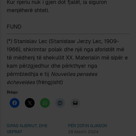
Kur njeriu nuk i gjen dot fjalët, ia siguron
menjëherë shteti.
FUND
(*) Stanislav Lec (Stanisław Jerzy Lec, 1909-
1966), shkrimtar polak dhe një nga aforistët më
të mëdhenj të shekullit XX. Materialin më sipër e
kam përzgjedhur dhe përkthyer nga
përmbledhja e tij
Nouvelles pensées
échevelées
(frëngjisht)
Ndaje:
SIPAS NJERIUT, DHE
PËR ZOTIN GJASOR
VEPRA?
28 March 2024