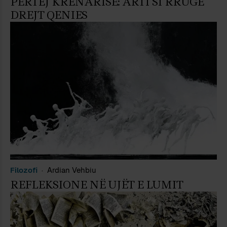
PËRTEJ KRENARISË: ARTI SI RRUGË
DREJT QENIES
Filozofi
Ardian Vehbiu
REFLEKSIONE NË UJËT E LUMIT