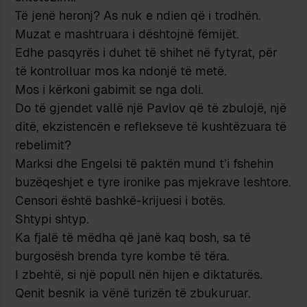
Të jenë heronj? As nuk e ndien që i trodhën.
Muzat e mashtruara i dështojnë fëmijët.
Edhe pasqyrës i duhet të shihet në fytyrat, për
të kontrolluar mos ka ndonjë të metë.
Mos i kërkoni gabimit se nga doli.
Do të gjendet vallë një Pavlov që të zbulojë, një
ditë, ekzistencën e reflekseve të kushtëzuara të
rebelimit?
Marksi dhe Engelsi të paktën mund t’i fshehin
buzëqeshjet e tyre ironike pas mjekrave leshtore.
Censori është bashkë-krijuesi i botës.
Shtypi shtyp.
Ka fjalë të mëdha që janë kaq bosh, sa të
burgosësh brenda tyre kombe të tëra.
I zbehtë, si një popull nën hijen e diktaturës.
Qenit besnik ia vënë turizën të zbukuruar.