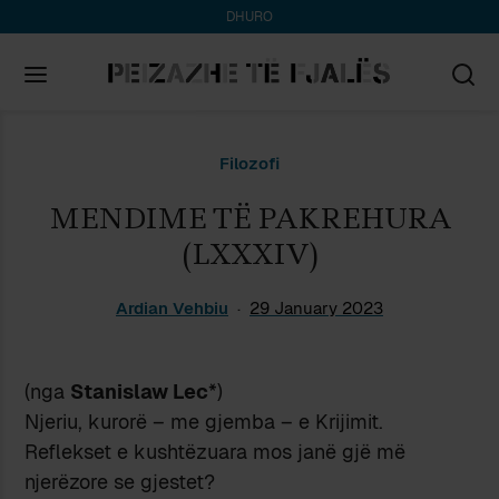
DHURO
Search
Filozofi
for:
MENDIME TË PAKREHURA
(LXXXIV)
Ardian Vehbiu
29 January 2023
(nga
Stanislaw Lec
*)
Njeriu, kurorë – me gjemba – e Krijimit.
Reflekset e kushtëzuara mos janë gjë më
njerëzore se gjestet?