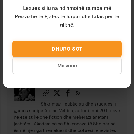
Lexues si ju na ndihmojnë ta mbajmë
Nëse ju pëlqeu ky shkrim, lutemi konsideroni
Peizazhe të Fjalës të hapur dhe falas për të
të dhuroni diçka nëpërmjet butonit, në
gjithë.
shenjë mirëkuptimi dhe mbështetjeje për
përpjekjet tona.
DHURO SOT
Më vonë
Ardian Vehbiu
Shkrimtari, publicisti dhe studiuesi i
gjuhës shqipe Ardian Vehbiu, autor i mbi 20 librave
në eseistikë dhe fiction dhe njëherazi anëtar i
jashtëm i Akademisë së Shkencave të Shqipërisë,
është një nga themeluesit dhe botuesit e revistës