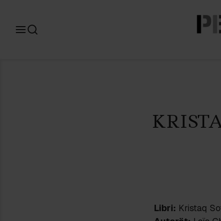
Search
for:
KRISTA
Libri:
Kristaq Sot