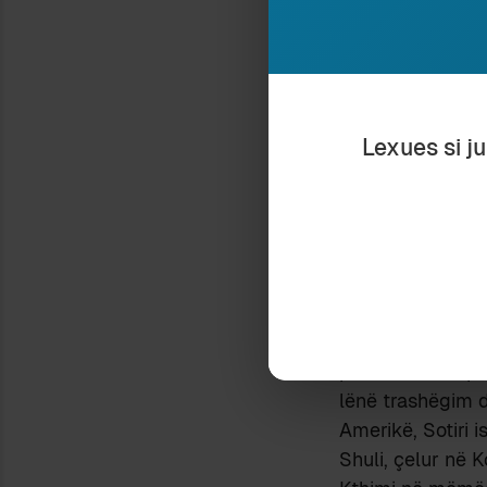
Korçën e fundshe
[3]
. Kristaq Soti
Phineas Kenned
Pas tri moteve p
nxënit e artit të t
Lexues si j
Steckel
-in, foto
Steckel-
i në fil
vonë e merr në 
dekadë. Rreth 1
(F.1). Më 28 jana
Kristaq Sotiri K
Shqipëri më 192
parakohshme prej
lënë trashëgim d
Amerikë, Sotiri i
Shuli, çelur në K