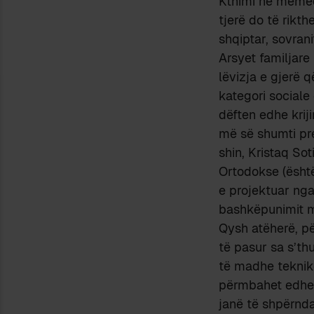
Kthimi në mëmëdhé
tjerë do të rikt
shqiptar, sovrani
Arsyet familjare 
lëvizja e gjerë q
kategori sociale
dëften edhe krij
më së shumti pr
shin, Kristaq Sot
Ortodokse (është
e projektuar nga
bashkëpunimit m
Qysh atëherë, për
të pasur sa s’thu
të madhe teknike
përmbahet edh
janë të shpërnd