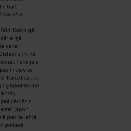
iri bart
ërisë që e
 1884. Korça që
ndër e një
ësive të
istaqi u rrit në
liman. Familja e
pas lindjes së
tir Karaxhozi, do
nga ç’ndodhte me
ikatës i
ajoni përbënin
nte” (apo “i
më pak të lehtë
an përherë