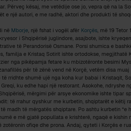
r. Përveç kësaj, me vetëdije ose jo, vepra që na la Sot
ët e një autori, e me radhë, aktori dhe produkti të shoq
ndi në
Mborje
, një fshat i vogël afër
Korçës
, më 19 Tetor
 kryesor i Shqipërisë juglindore, asajbote, ishte kryeqe
trative të Perandorisë Osmane. Porsi shumica e bashk
s, familja e Kristaq Sotirit ishte ortodokse, megjithatë Kr
rzier nga pikëpamja fetare ku mbizotëronte besimi Mys
e zanafillës për të zënë vend në Korçë, vetëm disa muaj 
 të rridhte shumë ujë nga koha kur babai i Kristaqit, So
ë Greqi, ku edhe hapi një restorant. Asokohe, ndryshe 
 Shqipërisë, mërgimi për arsye ekonomike ishte tipar sp
dit: të rrahur qyshkur me kurbetin, shqiptarët e këtij r
ë madh të mërgatës shqiptare. Po ashtu kurbetin “e ha
humë e më gjatë popullata e krishterë, ngaqë e kishin 
 zotëronin ofiqe dhe prona. Andaj, qyteti i Korçës e ru