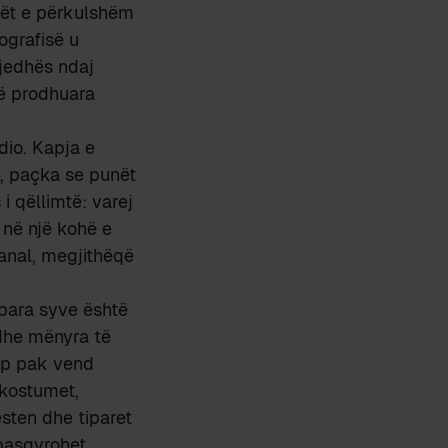
ivët e përkulshëm
ografisë u
gjedhës ndaj
të prodhuara
dio. Kapja e
, paçka se punët
i qëllimtë: varej
, në një kohë e
banal, megjithëqë
 para syve është
 dhe mënyra të
jep pak vend
 kostumet,
sten dhe tiparet
pasqyrohet