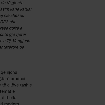
a do të gjente
flasim kanë kaluar
ej një shekull
2022-shi,
presë qoftë e
është gjë tjetër
n e Tij, Vangjush
 shtetërore që
 që njohu
 Çfarë prodhoi
e të cilëve tash e
 temat e
të thella,
eti modern