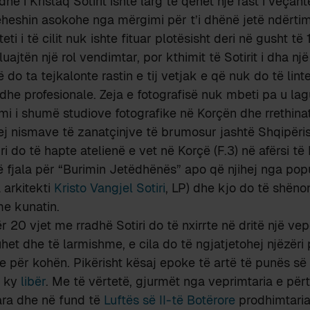
 i Kristaq Sotirit ishte larg të qenët një rast i veçant
heheshin asokohe nga mërgimi për t’i dhënë jetë ndërtimi
teti i të cilit nuk ishte fituar plotësisht deri në gusht të
luajtën një rol vendimtar, por kthimit të Sotirit i dha n
ë do ta tejkalonte rastin e tij vetjak e që nuk do të lin
 dhe profesionale. Zeja e fotografisë nuk mbeti pa u lag
imi i shumë studiove fotografike në Korçën dhe rrethina
ej nismave të zanatçinjve të brumosur jashtë Shqipëri
iri do të hapte atelienë e vet në Korçë (F.3) në afërsi t
 fjala për “Burimin Jetëdhënës” apo që njihej nga popul
 arkitekti
Kristo Vangjel Sotiri
, LP) dhe kjo do të shëno
e kunatin.
 20 vjet me rradhë Sotiri do të nxirrte në dritë një vep
het dhe të larmishme, e cila do të ngjatjetohej njëzëri 
 për kohën. Pikërisht kësaj epoke të artë të punës së S
e ky
libër
. Me të vërtetë, gjurmët nga veprimtaria e përt
ara dhe në fund të
Luftës së II-të Botërore
prodhimtaria 