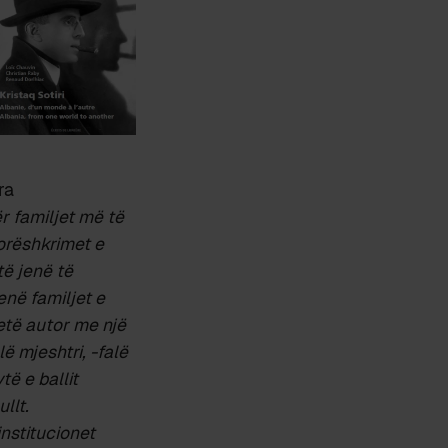
ra
ër familjet më të
dorëshkrimet e
të jenë të
në familjet e
jetë autor me një
ë mjeshtri, -falë
të e ballit
llt.
institucionet