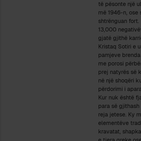
të pësonte një u
më 1946-n, ose s
shtrënguan fort.
13,000 negativë
gjatë gjithë karri
Kristaq Sotiri e 
pamjeve brenda 
me porosi përbën
prej natyrës së k
në një shoqëri k
përdorimi i apar
Kur nuk është fj
para së gjithash
reja jetese. Ky 
elementëve tradi
kravatat, shapka
e tjera greke o