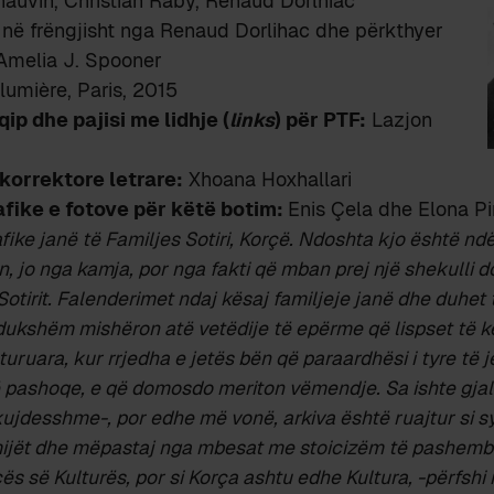
auvin, Christian Raby, Renaud Dorlhiac
 në frëngjisht nga Renaud Dorlihac dhe përkthyer
 Amelia J. Spooner
lumière, Paris, 2015
ip dhe pajisi me lidhje (
links
) për PTF:
Lazjon
korrektore letrare:
Xhoana Hoxhallari
fike e fotove për këtë botim:
Enis Çela dhe Elona Pi
afike janë të Familjes Sotiri, Korçë. Ndoshta kjo është nd
, jo nga kamja, por nga fakti që mban prej një shekulli 
 Sotirit. Falenderimet ndaj kësaj familjeje janë dhe duhet 
ukshëm mishëron atë vetëdije të epërme që lispset të ke
uruara, kur rrjedha e jetës bën që paraardhësi i tyre të 
ë pashoqe, e që domosdo meriton vëmendje. Sa ishte gjall
 kujdesshme-, por edhe më vonë, arkiva është ruajtur si sy
ëmijët dhe mëpastaj nga mbesat me stoicizëm të pashembu
çës së Kulturës, por si Korça ashtu edhe Kultura, -përfshi 