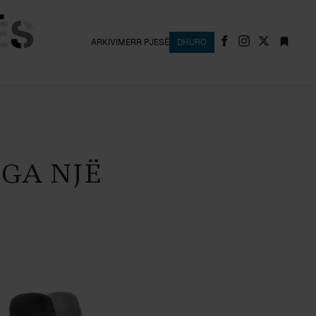
ARKIVI
MERR PJESË
DHURO
NGA NJË