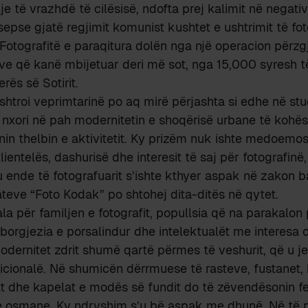
lje të vrazhdë të cilësisë, ndofta prej kalimit në negat
epse gjatë regjimit komunist kushtet e ushtrimit të fot
 Fotografitë e paraqitura dolën nga një operacion përz
ve që kanë mbijetuar deri më sot, nga 15,000 syresh 
erës së Sotirit.
ushtroi veprimtarinë po aq mirë përjashta si edhe në stu
nxori në pah modernitetin e shoqërisë urbane të kohës
in thelbin e aktivitetit. Ky prizëm nuk ishte medoemos 
lientelës, dashurisë dhe interesit të saj për fotografinë
u ende të fotografuarit s’ishte kthyer aspak në zakon 
ateve “Foto Kodak” po shtohej dita-ditës në qytet.
ala për familjen e fotografit, popullsia që na parakalon
 borgjezia e porsalindur dhe intelektualët me interesa
modernitet zdrit shumë qartë përmes të veshurit, që u 
cionalë. Në shumicën dërrmuese të rasteve, fustanet,
t dhe kapelat e modës së fundit do të zëvendësonin fe
se osmane. Ky ndryshim s’u bë aspak me dhunë. Në të 