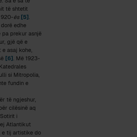
ë. Sa e sa të
t të shtetit
 1920-
ës
[5]
.
jë dorë edhe
te pa prekur asnjë
ur, gjë që e
t e asaj kohe,
së
[6]
. Më 1923-
ë Katedrales
li si Mitropolia,
nte fundin e
ër të ngjeshur,
për cilësinë aq
otirit i
ej Atlantikut
e tij artistike do