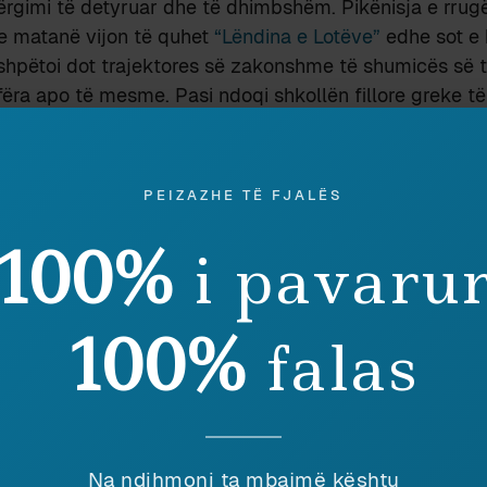
mërgimi të detyruar dhe të dhimbshëm. Pikënisja e rrug
 matanë vijon të quhet
“Lëndina e Lotëve”
edhe sot e 
i shpëtoi dot trajektores së zakonshme të shumicës së të
fëra apo të mesme. Pasi ndoqi shkollën fillore greke t
 vjet para se t’ia merrte udhës së syrgjynit, në fillim 
 ndryshim nga shumica e bashkëkombasve të tij që për
qi
,
Rumani
,
Egjipt
, ose thjesht nëpër Perandorinë Osma
PEIZAZHE TË FJALËS
mboll
) Kristaqi e mbajti frymën në
Shtetet e Bashkuara
alës së parë të kurbetçinjve që mërguan përtej Atlantiku
100%
i pavaru
së shpejti, deri në vitet 1920, një dyndje shumë të mad
 me saktësi arsyen e zgjedhjes së këtij destinacioni nga
100%
falas
rej marrëdhënies së ngushtë që e lidhte me kunatin, Kr
kishte dobësi të veçantë për botën anglo-saksone. Sulidhi
fotografisë në Shqipëri dhe si aktor e dëshmitar i “Rili
njoi fillesat e
Lëvizjes Kombëtare shqiptare
[2]
. Kjo i
rqafonte protestantizmin. Besimi protestant po shtëllise
Na ndihmoni ta mbajmë kështu