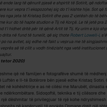
 ende larg të qënurit pjesë e shpirtit të Sotirit, që ndoft
e kur vepra t’i ekspozohej siç do t’i kishte hije. Sot që 
jes nga jeta të Kristaq Sotirit dhe pas 2 vjetësh do të bëh
 kur do të hapte studion e Tij në Korçë. Le të jetë pra 
 t’i hidhet dritë për të qënë Artit të Tij. Ky urim e kjo sh
jo drita në fund të tunelit, që siç thote
Robert Lowell-i
, s’
 po na avitet, siç edhe në fakt u veprua me të singjashmi
 veprës së të cilit u vodh tinëzisht nga vetë institucionet
uajtur.
1 tetor 2020)
shme që në familjen e fotografëve shumë të mëdhenj
ë Luftën e II-të Botërore bën pjesë edhe Kristaq Sotiri.
tet në kohështrirje e as në cilësi me Marubët, dinastia 
je ndërkombëtare. Sidoqoftë, teknika e tij cilësore dhe
ë një dëshmitar të privilegjuar të një kohe ndryshimesh 
 shpejta në kapërcyell të epokës Osmane drejt një sht