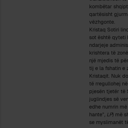
kombëtar shqipta
qartësisht gjurm
vëzhgonte.
Kristaq Sotiri li
sot është qyteti
ndarjeje adminis
krishtera të zonë
një mjedis të pë
tij e la fshatin 
Kristaqit. Nuk do
të rregullohej n
pjesën tjetër të
juglindjes së ven
edhe numrin më t
hante”
, LP
) më s
se myslimanët të