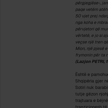
përgjegjëse-, janë
paqe vetëm atëher
50 vjet prej ndar
nga koha e mbrame
përvjetori që mund
vërtetë, e jo si a
veçse një tren që
Mion, një pjesë e
frymonin për ta r
(Lazjon PETRI, 
Është e pamohue
Shqipëria gjer n
Sotiri nuk barabi
tutje gëzon njoh
trajtuara e bëjn
tranzicionesh të