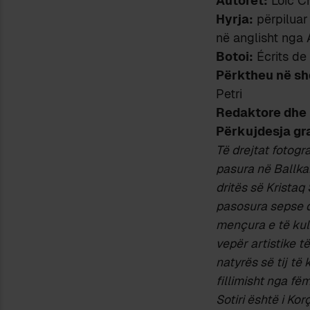
Autorët:
Loïc Ch
Hyrja:
përpiluar
në anglisht nga
Botoi:
Écrits de 
Përktheu në shq
Petri
Redaktore dhe 
Përkujdesja gra
Të drejtat fotogr
pasura në Ballkan
dritës së Kristaq
pasosura sepse d
mençura e të kult
vepër artistike t
natyrës së tij të
fillimisht nga f
Sotiri është i Kor