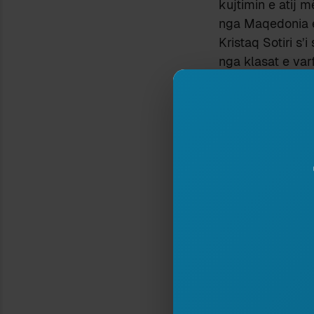
kujtimin e atij 
nga Maqedonia e
Kristaq Sotiri s’
nga klasat e var
duket punoi ndoca
1900
[1]
. Por në
mërgonin në
Gre
Selanik
apo
Sta
Sotiri i përket v
që do të njihte 
e atyre anëve.
Vështirë ta gjesh
Me gjasë erdhi p
Sulidhin, i cili 
nga nismëtarët e 
periudhës që she
Sulidhi do të pë