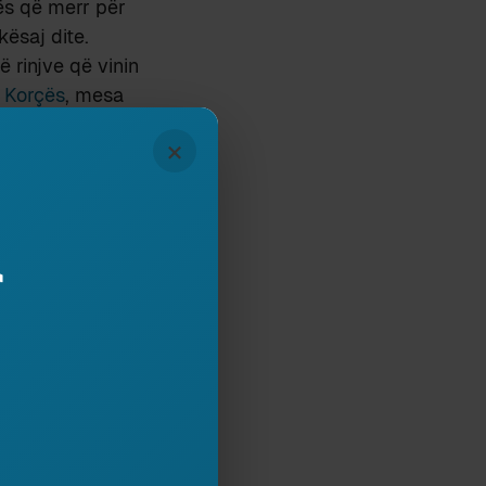
ës që merr për
kësaj dite.
 rinjve që vinin
ë
Korçës
, mesa
të viteve
×
gjithësisht
ne (kryesisht në
 të Amerikës
.
t, destinacionit
r
he nga popullata
 ana e Sotirit.
isto Shulin ose
 njihej si një
ndjes shqiptare”,
shte koha kur
j me gjallëri në