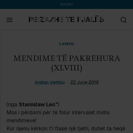
DHURO
Search
Letërsi
for:
MENDIME TË PAKREHURA
(XLVIII)
Ardian Vehbiu
22 June 2019
(nga
Stanislaw Lec
*)
Mos i përdorni për të folur intervalet midis
mendimeve!
Kur njeriu kërkon t’i flasë një tjetri, duhet ta heqë