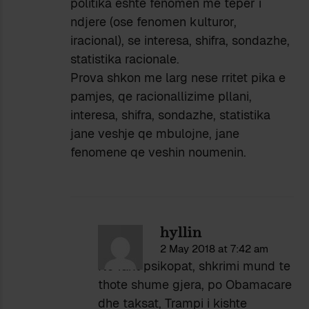
politika eshte fenomen me teper i
ndjere (ose fenomen kulturor,
iracional), se interesa, shifra, sondazhe,
statistika racionale.
Prova shkon me larg nese rritet pika e
pamjes, qe racionallizime pllani,
interesa, shifra, sondazhe, statistika
jane veshje qe mbulojne, jane
fenomene qe veshin noumenin.
hyllin
2 May 2018 at 7:42 am
Ne fakt psikopat, shkrimi mund te
thote shume gjera, po Obamacare
dhe taksat, Trampi i kishte