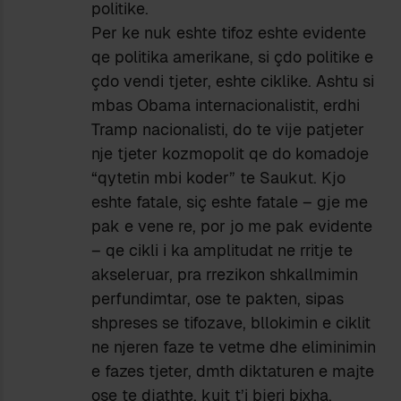
politike.
Per ke nuk eshte tifoz eshte evidente
qe politika amerikane, si çdo politike e
çdo vendi tjeter, eshte ciklike. Ashtu si
mbas Obama internacionalistit, erdhi
Tramp nacionalisti, do te vije patjeter
nje tjeter kozmopolit qe do komadoje
“qytetin mbi koder” te Saukut. Kjo
eshte fatale, siç eshte fatale – gje me
pak e vene re, por jo me pak evidente
– qe cikli i ka amplitudat ne rritje te
akseleruar, pra rrezikon shkallmimin
perfundimtar, ose te pakten, sipas
shpreses se tifozave, bllokimin e ciklit
ne njeren faze te vetme dhe eliminimin
e fazes tjeter, dmth diktaturen e majte
ose te djathte, kujt t’i bjeri bixha.