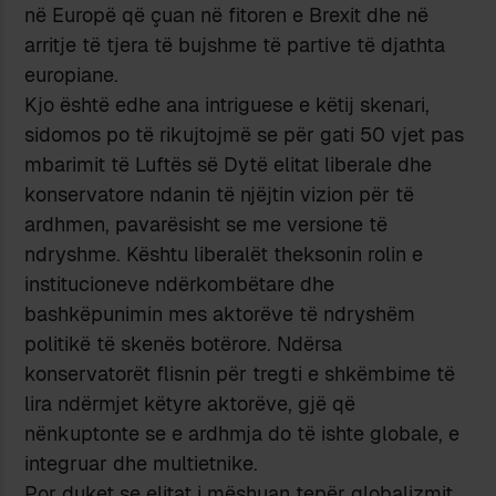
në Europë që çuan në fitoren e Brexit dhe në
arritje të tjera të bujshme të partive të djathta
europiane.
Kjo është edhe ana intriguese e këtij skenari,
sidomos po të rikujtojmë se për gati 50 vjet pas
mbarimit të Luftës së Dytë elitat liberale dhe
konservatore ndanin të njëjtin vizion për të
ardhmen, pavarësisht se me versione të
ndryshme. Kështu liberalët theksonin rolin e
institucioneve ndërkombëtare dhe
bashkëpunimin mes aktorëve të ndryshëm
politikë të skenës botërore. Ndërsa
konservatorët flisnin për tregti e shkëmbime të
lira ndërmjet këtyre aktorëve, gjë që
nënkuptonte se e ardhmja do të ishte globale, e
integruar dhe multietnike.
Por duket se elitat i mëshuan tepër globalizmit,