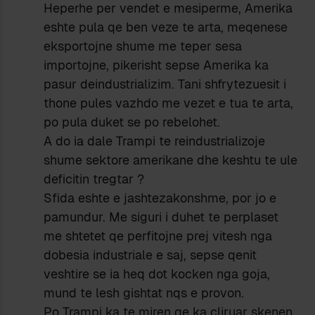
Heperhe per vendet e mesiperme, Amerika
eshte pula qe ben veze te arta, meqenese
eksportojne shume me teper sesa
importojne, pikerisht sepse Amerika ka
pasur deindustrializim. Tani shfrytezuesit i
thone pules vazhdo me vezet e tua te arta,
po pula duket se po rebelohet.
A do ia dale Trampi te reindustrializoje
shume sektore amerikane dhe keshtu te ule
deficitin tregtar ?
Sfida eshte e jashtezakonshme, por jo e
pamundur. Me siguri i duhet te perplaset
me shtetet qe perfitojne prej vitesh nga
dobesia industriale e saj, sepse qenit
veshtire se ia heq dot kocken nga goja,
mund te lesh gishtat nqs e provon.
Po Trampi ka te miren qe ka çliruar skenen