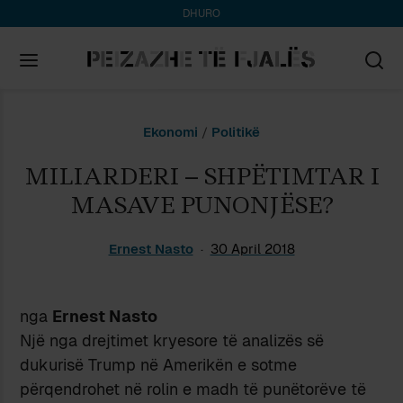
DHURO
Search
Ekonomi
/
Politikë
for:
MILIARDERI – SHPËTIMTAR I
MASAVE PUNONJËSE?
Ernest Nasto
30 April 2018
nga
Ernest Nasto
Një nga drejtimet kryesore të analizës së
dukurisë Trump në Amerikën e sotme
përqendrohet në rolin e madh të punëtorëve të