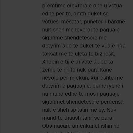
premtime elektorale dhe u votua
edhe per to, dmth duket se
votuesi mesatar, punetori i bardhe
nuk sheh me leverdi te paguaje
sigurime shendetesore me
detyrim apo te duket te vuaje nga
taksat me te uleta te biznesit.
Xhepin e tij e di vete ai, po ta
zeme te rinjte nuk para kane
nevoje per mjekun, kur eshte me
detyrim e paguajne, perndryshe i
riu mund edhe te mos i paguaje
sigurimet shendetesore perderisa
nuk e sheh spitalin me sy. Nuk
mund te thuash tani, se para
Obamacare amerikanet ishin ne