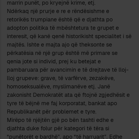
marrin punët, po kryejnë krime, etj.
Ndërkaq një prurje e re e rëndësishme e
retorikës trumpiane është që e djathta po
adopton politika të mbështetura te grupet e
interesit, që kanë qenë historikisht specialitet i së
majtës. Ishte e majta ajo që theksonte se
përkatësia në një grup është më primare se
qenia jote si individ, prej ku betejat e
pambaruara për avancimin e të drejtave të lloj-
lloj grupeve: grave, të varfërve, zezakëve,
homoseksualëve, myslimanëve etj. Janë
zakonisht Demokratët ata që ftojnë zgjedhësit e
tyre të bëjnë me faj korporatat, bankat apo
Republikanët për problemet e tyre.
Mirëpo të njëjtën gjë po bën tashti edhe e
djathta duke folur për kategori të tëra si
“punëtorët e bardhë”, apo “të harruarit”. Edhe