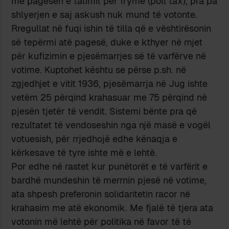
me pagesën e tatimit për frymë (poll tax), pra pa
shlyerjen e saj askush nuk mund të votonte.
Rregullat në fuqi ishin të tilla që e vështirësonin
së tepërmi atë pagesë, duke e kthyer në mjet
për kufizimin e pjesëmarrjes së të varfërve në
votime. Kuptohet kështu se përse p.sh. në
zgjedhjet e vitit 1936, pjesëmarrja në Jug ishte
vetëm 25 përqind krahasuar me 75 përqind në
pjesën tjetër të vendit. Sistemi bënte pra që
rezultatet të vendoseshin nga një masë e vogël
votuesish, për rrjedhojë edhe kënaqja e
kërkesave të tyre ishte më e lehtë.
Por edhe në rastet kur punëtorët e të varfërit e
bardhë mundeshin të merrnin pjesë në votime,
ata shpesh preferonin solidaritetin racor në
krahasim me atë ekonomik. Me fjalë të tjera ata
votonin më lehtë për politika në favor të të