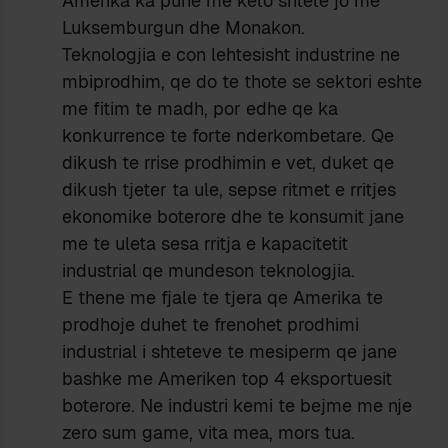
Amerika ka pune me keto shtete jo me
Luksemburgun dhe Monakon.
Teknologjia e con lehtesisht industrine ne
mbiprodhim, qe do te thote se sektori eshte
me fitim te madh, por edhe qe ka
konkurrence te forte nderkombetare. Qe
dikush te rrise prodhimin e vet, duket qe
dikush tjeter ta ule, sepse ritmet e rritjes
ekonomike boterore dhe te konsumit jane
me te uleta sesa rritja e kapacitetit
industrial qe mundeson teknologjia.
E thene me fjale te tjera qe Amerika te
prodhoje duhet te frenohet prodhimi
industrial i shteteve te mesiperm qe jane
bashke me Ameriken top 4 eksportuesit
boterore. Ne industri kemi te bejme me nje
zero sum game, vita mea, mors tua.