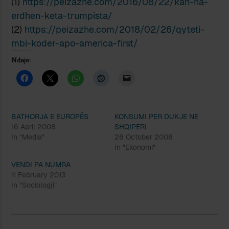
(1)
https://peizazhe.com/2016/08/22/kah-na-
erdhen-keta-trumpista/
(2)
https://peizazhe.com/2018/02/26/qyteti-
mbi-koder-apo-america-first/
Ndaje:
BATHORJA E EUROPËS
KONSUMI PER DUKJE NE
16 April 2008
SHQIPERI
In "Media"
26 October 2008
In "Ekonomi"
VENDI PA NUMRA
11 February 2013
In "Sociologji"