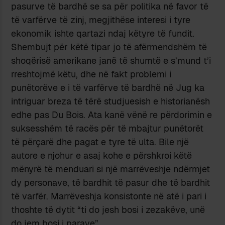
pasurve të bardhë se sa për politika në favor të
të varfërve të zinj, megjithëse interesi i tyre
ekonomik ishte qartazi ndaj këtyre të fundit.
Shembujt për këtë tipar jo të afërmendshëm të
shoqërisë amerikane janë të shumtë e s’mund t’i
rreshtojmë këtu, dhe në fakt problemi i
punëtorëve e i të varfërve të bardhë në Jug ka
intriguar breza të tërë studjuesish e historianësh
edhe pas Du Bois. Ata kanë vënë re përdorimin e
suksesshëm të racës për të mbajtur punëtorët
të përçarë dhe pagat e tyre të ulta. Bile një
autore e njohur e asaj kohe e përshkroi këtë
mënyrë të menduari si një marrëveshje ndërmjet
dy personave, të bardhit të pasur dhe të bardhit
të varfër. Marrëveshja konsistonte në atë i pari i
thoshte të dytit “ti do jesh bosi i zezakëve, unë
do jem bosi i parave”.