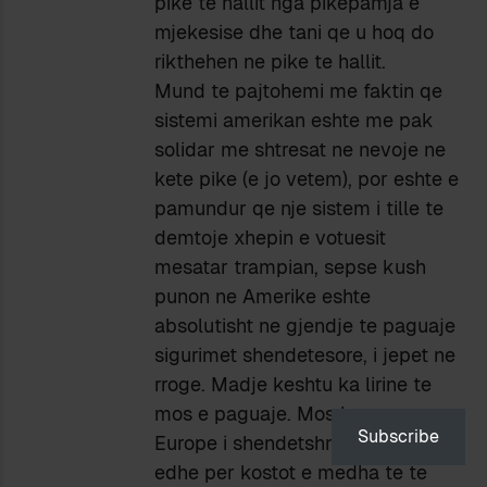
pike te hallit nga pikepamja e
mjekesise dhe tani qe u hoq do
rikthehen ne pike te hallit.
Mund te pajtohemi me faktin qe
sistemi amerikan eshte me pak
solidar me shtresat ne nevoje ne
kete pike (e jo vetem), por eshte e
pamundur qe nje sistem i tille te
demtoje xhepin e votuesit
mesatar trampian, sepse kush
punon ne Amerike eshte
absolutisht ne gjendje te paguaje
sigurimet shendetesore, i jepet ne
rroge. Madje keshtu ka lirine te
mos e paguaje. Mos harro se ne
Subscribe
Europe i shendetshmi paguan
edhe per kostot e medha te te