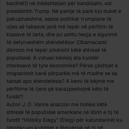
bardhë(1) në mbështetjen për kandidatin, sot
presidentin Trump. Në pamje të parë kjo duket e
pakuptueshme, sepse politikat trumpiane të
uljes së taksave janë më tepër në përfitim të
klasave të larta, dhe po ashtu heqja e sigurimit
të detyrueshëm shëndetësor (Obamacare)
dëmton më tepër pikërisht këtë shtresë të
popullsisë. A votuan kësisoj ata kundër
interesave të tyre ekonomike? Përse çështjet e
imigracionit kanë përparësi më të madhe se sa
taksat apo shëndetësia? A kemi të bëjmë me
përfitime të tjera që barazpeshojnë këto të
fundit?
Autori J. D. Vance analizon me hollësi këtë
shtresë të popullsisë amerikane në librin e tij të
fundit “Hillbilly Elegy” (Elegji për katundarinë) ku
përshkruan kujtimet e fëmijërisë së tij në