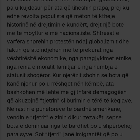
pa u kujdesur për ata që liheshin prapa, prej ku
edhe revolta populiste që mëton të kthejë
historinë në drejtimin e kundërt, drejt një bote
më të mbyllur e më nacionaliste. Shtresat e
varfëra shprehin protestën ndaj globalizmit dhe
faktin që ato ndjehen më të prekurat nga
vështirësitë ekonomike, nga paragjykimet etnike,
nga rënia e moralit familjar e nga humbja e
statusit shoqëror. Kur njerëzit shohin se bota që
kanë njohur po u rrëshqet nën këmbë, ata
bashkohen më lehtë me gjithfarë demagogësh
që akuzojnë “tjetrin” si burimin e tërë të këqiave.
Në rastin e punëtorëve të bardhë amerikanë,
vendin e “tjetrit” e zinin dikur zezakët, sepse
bota e dominuar nga të bardhët po u shpërbëhej
para syve. Sot “tjetri” janë imigrantët që po u