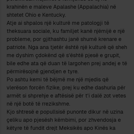
krahinën e maleve Apalashe (Appalachia) në
shtetet Ohio e Kentucky.
Atje ai shpalos një kulturë me patologji të
theksuara sociale, ku familjet kanë njëmijë e një
probleme, por gjithashtu janë shumë krenare e
patriote. Nga ana tjetër është një kulturë që sheh
me dyshim çdokënd që s’është pjesë e grupit,
bile edhe ata që duan të largohen prej andej e të
përmirësojnë gjendjen e tyre.
Po ashtu kemi të bëjmë me një mjedis që
vlerëson forcën fizike, prej ku edhe dashuria për
armët si shprehje e aftësisë për t’i dalë zot vetes
në një botë të rrezikshme.
Kjo shtresë e popullsisë punonte dikur në uzina
çeliku apo pjesësh këmbimi, por zhvendosja e
këtyre të fundit drejt Meksikës apo Kinës ka