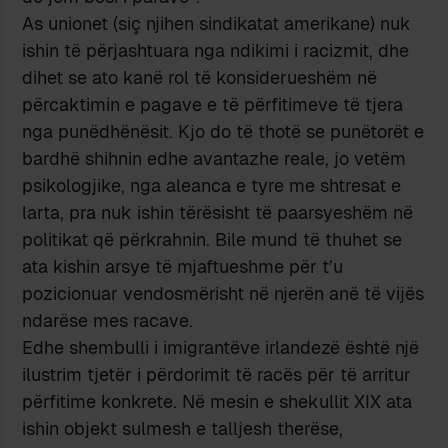
As unionet (siç njihen sindikatat amerikane) nuk
ishin të përjashtuara nga ndikimi i racizmit, dhe
dihet se ato kanë rol të konsiderueshëm në
përcaktimin e pagave e të përfitimeve të tjera
nga punëdhënësit. Kjo do të thotë se punëtorët e
bardhë shihnin edhe avantazhe reale, jo vetëm
psikologjike, nga aleanca e tyre me shtresat e
larta, pra nuk ishin tërësisht të paarsyeshëm në
politikat që përkrahnin. Bile mund të thuhet se
ata kishin arsye të mjaftueshme për t’u
pozicionuar vendosmërisht në njerën anë të vijës
ndarëse mes racave.
Edhe shembulli i imigrantëve irlandezë është një
ilustrim tjetër i përdorimit të racës për të arritur
përfitime konkrete. Në mesin e shekullit XIX ata
ishin objekt sulmesh e talljesh therëse,