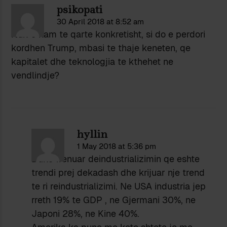
psikopati
30 April 2018 at 8:52 am
Nuk e kam te qarte konkretisht, si do e perdori
kordhen Trump, mbasi te thaje keneten, qe
kapitalet dhe teknologjia te kthehet ne
vendlindje?
hyllin
1 May 2018 at 5:36 pm
Duke frenuar deindustrializimin qe eshte
trendi prej dekadash dhe krijuar nje trend
te ri reindustrializimi. Ne USA industria jep
rreth 19% te GDP , ne Gjermani 30%, ne
Japoni 28%, ne Kine 40%.