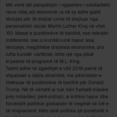
Më vonë një parapëlqim i ngjashëm i solidaritetit
racor ndaj atij ekonomik ra në sy edhe gjatë
lëvizjes për të drejtat civile të drejtuar nga
personaliteti zezak Martin Luther King në vitet
’60. Masat e punëtorëve të bardhë, ose ndenjën
indiferente, ose iu kundërvunë hapur asaj
lëvizjeje, megjithëse drejtësia ekonomike, pra
lufta kundër varfërisë, ishte një nga pikat
kryesore të programit të M.L. King.
Tashti edhe në zgjedhjet e vitit 2016 pamë të
shpaloset e njëjta dinamikë, me përkrahjen e
theksuar të punëtorëve të bardhë për Donald
Trump. Në të vërtetë ai nuk bëri fushatë klasike
prej miliarderi, përkundrazi, ai kritikoi hapur dhe
forcërisht politikat globaliste të tregtisë së lirë e
të imigracionit. Këto janë politika që punëtorët e