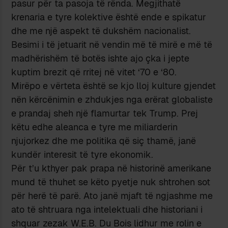
pasur për ta pasoja të rënda. Megjithatë
krenaria e tyre kolektive është ende e spikatur
dhe me një aspekt të dukshëm nacionalist.
Besimi i të jetuarit në vendin më të mirë e më të
madhërishëm të botës ishte ajo çka i jepte
kuptim brezit që rritej në vitet ‘70 e ‘80.
Mirëpo e vërteta është se kjo lloj kulture gjendet
nën kërcënimin e zhdukjes nga erërat globaliste
e prandaj sheh një flamurtar tek Trump. Prej
këtu edhe aleanca e tyre me miliarderin
njujorkez dhe me politika që siç thamë, janë
kundër interesit të tyre ekonomik.
Për t’u kthyer pak prapa në historinë amerikane
mund të thuhet se këto pyetje nuk shtrohen sot
për herë të parë. Ato janë mjaft të ngjashme me
ato të shtruara nga intelektuali dhe historiani i
shquar zezak W.E.B. Du Bois lidhur me rolin e