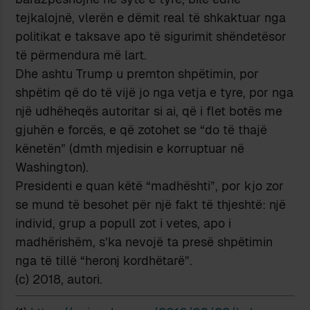
tejkalojnë, vlerën e dëmit real të shkaktuar nga
politikat e taksave apo të sigurimit shëndetësor
të përmendura më lart.
Dhe ashtu Trump u premton shpëtimin, por
shpëtim që do të vijë jo nga vetja e tyre, por nga
një udhëheqës autoritar si ai, që i flet botës me
gjuhën e forcës, e që zotohet se “do të thajë
kënetën” (dmth mjedisin e korruptuar në
Washington).
Presidenti e quan këtë “madhështi”, por kjo zor
se mund të besohet për një fakt të thjeshtë: një
individ, grup a popull zot i vetes, apo i
madhërishëm, s’ka nevojë ta presë shpëtimin
nga të tillë “heronj kordhëtarë”.
(c) 2018, autori.