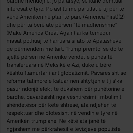
bardhë mendojnë, jo pa arsye, se kanë dëmtuar
interesat e tyre. Po ashtu me parullat e tij për të
vënë Amerikën në plan të parë (America First)(2)
dhe për ta bërë atë përsëri “të madhërishme”
(Make America Great Again) ai ka tërhequr
masat pothuaj të harruara si ato të Apalasheve
që përmendëm më lart. Trump premtoi se do të
sjellë përsëri në Amerikë vendet e punës të
transferuara në Meksikë e Azi, duke u bërë
kështu flamurtar i antiglobalizmit. Pavarësisht se
reforma tatimore e kaluar nën shtytjen e tij s’ka
pasur ndonjë efekt të dukshëm për punëtorinë e
bardhë, pavarësisht nga vështirësimi i mbulimit
shëndetësor për këtë shtresë, ata ndjehen të
respektuar dhe plotësisht në vendin e tyre në
Amerikën trumpiane. Në këtë ata janë të
ngjashëm me përkrahësit e lëvizjeve populiste