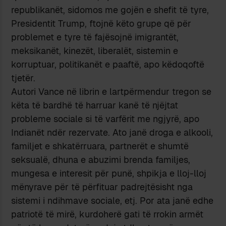
republikanët, sidomos me gojën e shefit të tyre,
Presidentit Trump, ftojnë këto grupe që për
problemet e tyre të fajësojnë imigrantët,
meksikanët, kinezët, liberalët, sistemin e
korruptuar, politikanët e paaftë, apo këdoqoftë
tjetër.
Autori Vance në librin e lartpërmendur tregon se
këta të bardhë të harruar kanë të njëjtat
probleme sociale si të varfërit me ngjyrë, apo
Indianët ndër rezervate. Ato janë droga e alkooli,
familjet e shkatërruara, partnerët e shumtë
seksualë, dhuna e abuzimi brenda familjes,
mungesa e interesit për punë, shpikja e lloj-lloj
mënyrave për të përfituar padrejtësisht nga
sistemi i ndihmave sociale, etj. Por ata janë edhe
patriotë të mirë, kurdoherë gati të rrokin armët