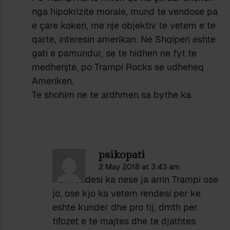
nga hipokrizite morale, mund te vendose pa
e çare koken, me nje objektiv te vetem e te
qarte, interesin amerikan. Ne Shqiperi eshte
gati e pamundur, se te hidhen ne fyt te
medhenjte, po Trampi Rocks se udheheq
Ameriken.
Te shohim ne te ardhmen sa bythe ka.
psikopati
2 May 2018 at 3:43 am
Pak rendesi ka nese ja arrin Trampi ose
jo, ose kjo ka vetem rendesi per ke
eshte kunder dhe pro tij, dmth per
tifozet e te majtes dhe te djathtes