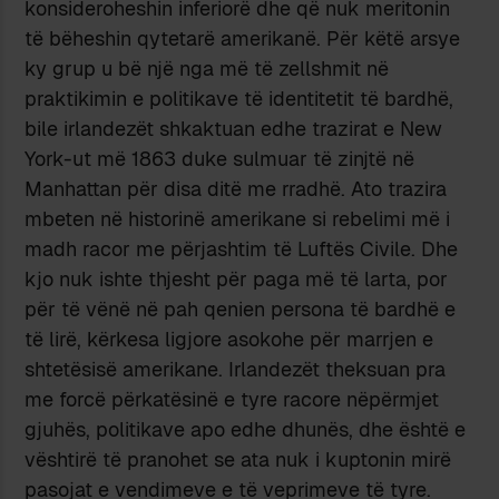
konsideroheshin inferiorë dhe që nuk meritonin
të bëheshin qytetarë amerikanë. Për këtë arsye
ky grup u bë një nga më të zellshmit në
praktikimin e politikave të identitetit të bardhë,
bile irlandezët shkaktuan edhe trazirat e New
York-ut më 1863 duke sulmuar të zinjtë në
Manhattan për disa ditë me rradhë. Ato trazira
mbeten në historinë amerikane si rebelimi më i
madh racor me përjashtim të Luftës Civile. Dhe
kjo nuk ishte thjesht për paga më të larta, por
për të vënë në pah qenien persona të bardhë e
të lirë, kërkesa ligjore asokohe për marrjen e
shtetësisë amerikane. Irlandezët theksuan pra
me forcë përkatësinë e tyre racore nëpërmjet
gjuhës, politikave apo edhe dhunës, dhe është e
vështirë të pranohet se ata nuk i kuptonin mirë
pasojat e vendimeve e të veprimeve të tyre.