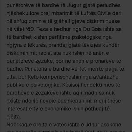
punëtorëve të bardhë të Jugut gjatë periudhës
njëshekullore prej mbarimit të Luftës Civile deri
në shfuqizimin e të gjitha ligjeve diskriminuese
në vitet ‘60. Teza e hedhur nga Du Bois ishte se
të bardhët kishin përfitime psikologjike nga
ngjyra e lëkurës, prandaj gjatë lëvizjes kundër
diskriminimit racial ata nuk ishin në anën e
punëtorëve zezakë, por në anën e pronarëve të
badhë. Punëtoria e bardhë vërtet merrte paga të
ulta, por këto kompensoheshin nga avantazhe
publike e psikologjike. Kësisoj hendeku mes të
bardhëve e zezakëve ishte aq i madh sa nuk
nxiste ndonjë nevojë bashkëpunimi, megjithëse
interesat e tyre ekonomike ishin pothuaj të
njëjta.
Ndërkaq e drejta e votës ishte e lidhur asokohe