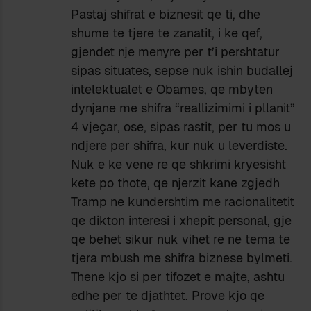
Pastaj shifrat e biznesit qe ti, dhe
shume te tjere te zanatit, i ke qef,
gjendet nje menyre per t’i pershtatur
sipas situates, sepse nuk ishin budallej
intelektualet e Obames, qe mbyten
dynjane me shifra “reallizimimi i pllanit”
4 vjeçar, ose, sipas rastit, per tu mos u
ndjere per shifra, kur nuk u leverdiste.
Nuk e ke vene re qe shkrimi kryesisht
kete po thote, qe njerzit kane zgjedh
Tramp ne kundershtim me racionalitetit
qe dikton interesi i xhepit personal, gje
qe behet sikur nuk vihet re ne tema te
tjera mbush me shifra biznese bylmeti.
Thene kjo si per tifozet e majte, ashtu
edhe per te djathtet. Prove kjo qe