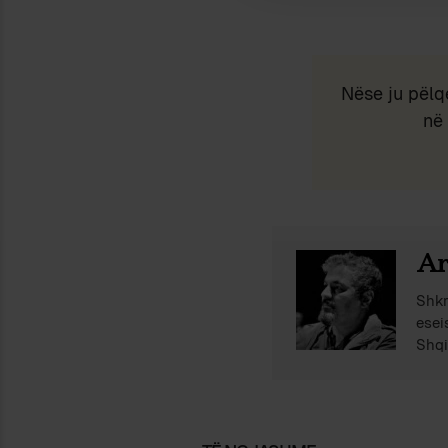
Nëse ju pëlq
në 
Ar
Shkr
esei
Shqi