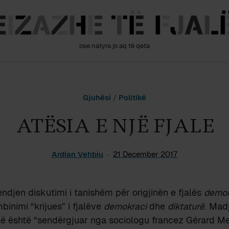
ose natyra jo aq të qeta
Gjuhësi
/
Politikë
ATËSIA E NJË FJALE
Ardian Vehbiu
21 December 2017
djen diskutimi i tanishëm për origjinën e fjalës
demok
inimi “krijues” i fjalëve
demokraci
dhe
diktaturë
. Mad
jalë është “sendërgjuar nga sociologu francez Gérard M