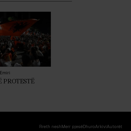
Emiri
Ë PROTESTË
Rreth nesh
Merr pjes​​ë​
Dhuro
Arkivi
Autorët