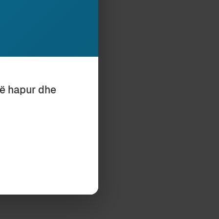
ËFISHUAR (ii)
6
të hapur dhe
Subscribe