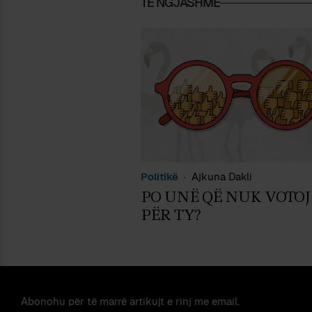
TË NGJASHME
Politikë
Ajkuna Dakli
PO UNË QË NUK VOTOJ
PËR TY?
Abonohu për të marrë artikujt e rinj me email.