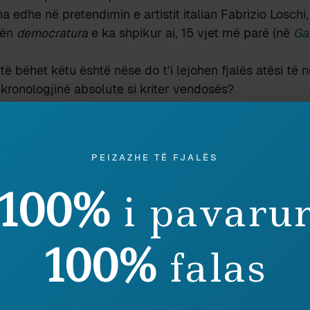
 edhe në pretendimin e artistit italian Fabrizio Loschi, i
lën
democratura
e ka shpikur ai, 15 vjet më parë (në
Ga
ë bëhet këtu është nëse do t’i lejohen fjalës atësi të
ronologjinë absolute si kriter vendosës?
ke do të ishte që autorësia t’i njihej atij politologu që 
, por edhe e ka analizuar në mënyrë shterruese – fran
 në vështrim me përparësi, si autor i veprës
Démocrat
PEIZAZHE TË FJALËS
forment la démocratie.
 parasysh edhe se fjalë të tilla si
demokraturë
– me fo
100%
i pavaru
e – nuk është se krijohen a shpiken, si të ishin vepra a
 por më shumë
zbulohen
nga mendjet, në momentet kur
100%
falas
huash, do t’u mjaftonte të mihnin në gjuhë, për t’i gjet
nceptin e servir në tabaka historia. Suksesi i tyre, ose
banë globit, është edhe ajo provë e suksesit të tyre.