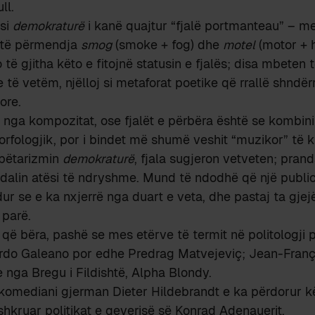
ll.
 si
demokraturë
i kanë quajtur “fjalë portmanteau” – 
 të përmendja
smog
(smoke + fog) dhe
motel
(motor + h
o të gjitha këto e fitojnë statusin e fjalës; disa mbeten 
e të vetëm, njëlloj si metaforat poetike që rrallë shndë
ore.
 nga kompozitat, ose fjalët e përbëra është se kombin
orfologjik, por i bindet më shumë veshit “muzikor” të kr
bëtarizmin
demokraturë
, fjala sugjeron vetveten; pran
i dalin atësi të ndryshme. Mund të ndodhë që një publici
dur se e ka nxjerrë nga duart e veta, dhe pastaj ta gjej
 parë.
që bëra, pashë se mes etërve të termit në politologji
rdo Galeano por edhe Predrag Matvejeviç; Jean-Franç
 nga Bregu i Fildishtë, Alpha Blondy.
omediani gjerman Dieter Hildebrandt e ka përdorur kët
shkruar politikat e qeverisë së Konrad Adenauerit.