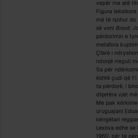
vepër me atë titu
Figura leksikore
më të njohur do
së voni
Brexit
. J
përdorimin e tyr
metafora kuptim
Çfarë i ndryshon
ndonjë rregull m
Sa për ndërkom
është çudi që t’
ta përdorë, i bin
dhjetëra vjet më
Me pak kërkime 
uruguajani Edua
këngëtari reggae
Lexova edhe se k
1960, për të për