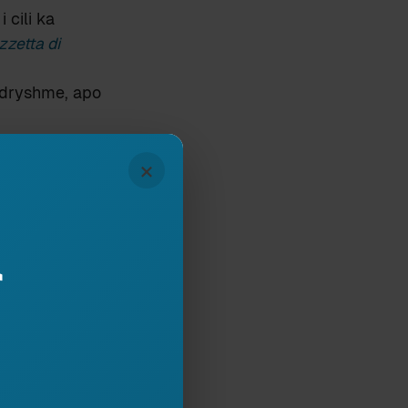
 cili ka
zzetta di
 ndryshme, apo
jo vetëm e ka
×
cezi Gérard
ure. Comment
rmat sipas
r
rti ose vegla a
 lind nevoja
ur – në kohën e
 “shpikja” e