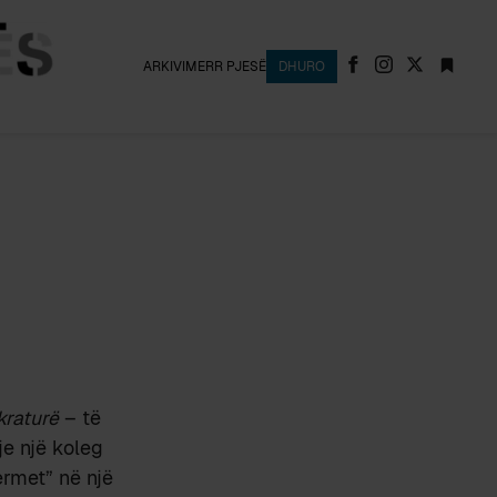
ARKIVI
MERR PJESË
DHURO
raturë
– të
je një koleg
ermet” në një