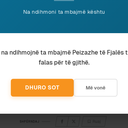
Na ndihmoni ta mbajmë kështu
NJË HISTORI ME XHINJ
SHQIPJA E SHUM
16 April 2015
16 February 202
In "Gjuhësi"
In "Gjuhësi"
u na ndihmojnë ta mbajmë Peizazhe të Fjalës 
falas për të gjithë.
Discover more from Peizazhe të fjalës
Subscribe to get the latest posts sent to your email.
DHURO SOT
Më vonë
Ruaj
SHPËRNDAJ