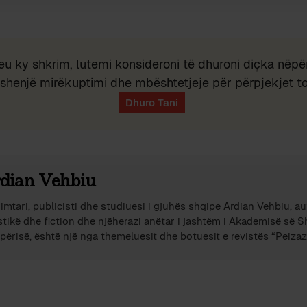
eu ky shkrim, lutemi konsideroni të dhuroni diçka nëpër
shenjë mirëkuptimi dhe mbështetjeje për përpjekjet t
dian Vehbiu
imtari, publicisti dhe studiuesi i gjuhës shqipe Ardian Vehbiu, au
stikë dhe fiction dhe njëherazi anëtar i jashtëm i Akademisë së 
përisë, është një nga themeluesit dhe botuesit e revistës “Peizazh