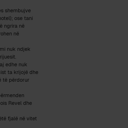
mes shembujve
otel); ose tani
të ngrira në
rrohen në
imi nuk ndjek
ijuesit.
daj edhe nuk
st ta krijojë dhe
ë të përdorur
 përmenden
ois Revel dhe
ë fjalë në vitet