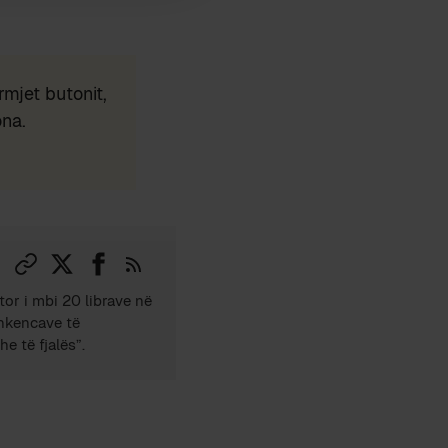
mjet butonit,
ona.
tor i mbi 20 librave në
Shkencave të
e të fjalës”.