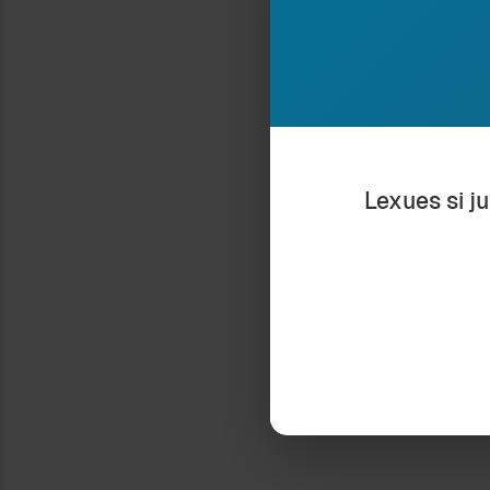
Ndaje:
FJALË TË DROJTURA
3 November 2011
In "Antropologji"
Lexues si j
Type your email…