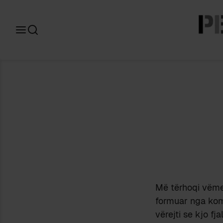
Search
for:
Më tërhoqi vëmen
formuar nga komb
vërejti se kjo f