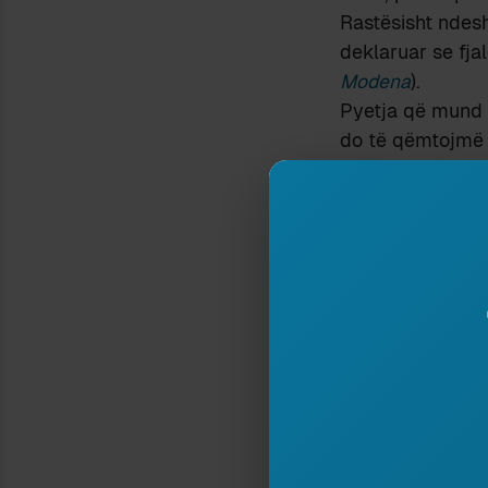
Rastësisht ndesha
deklaruar se fja
Modena
).
Pyetja që mund t
do të qëmtojmë k
Zgjidhja më logji
përmendur fjalën
Mermet vjen këtu
les médias trans
Por le të mbajmë
gjuhëve përkatës
makina të reja;
për to.
Autorëve, si të t
dukur, ose kur ko
disahershme anem