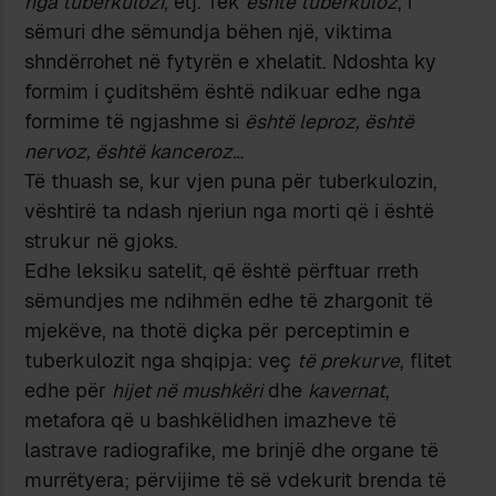
nga tuberkulozi
, etj. Tek
është tuberkuloz
, i
sëmuri dhe sëmundja bëhen një, viktima
shndërrohet në fytyrën e xhelatit. Ndoshta ky
formim i çuditshëm është ndikuar edhe nga
formime të ngjashme si
është leproz, është
nervoz, është kanceroz
…
Të thuash se, kur vjen puna për tuberkulozin,
vështirë ta ndash njeriun nga morti që i është
strukur në gjoks.
Edhe leksiku satelit, që është përftuar rreth
sëmundjes me ndihmën edhe të zhargonit të
mjekëve, na thotë diçka për perceptimin e
tuberkulozit nga shqipja: veç
të prekurve
, flitet
edhe për
hijet në mushkëri
dhe
kavernat
,
metafora që u bashkëlidhen imazheve të
lastrave radiografike, me brinjë dhe organe të
murrëtyera; përvijime të së vdekurit brenda të