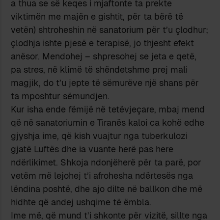
a thua se së keqes i mjaftonte ta prekte
viktimën me majën e gishtit, për ta bërë të
vetën) shtroheshin në sanatorium për t’u çlodhur;
çlodhja ishte pjesë e terapisë, jo thjesht efekt
anësor. Mendohej – shpresohej se jeta e qetë,
pa stres, në klimë të shëndetshme prej mali
magjik, do t’u jepte të sëmurëve një shans për
ta mposhtur sëmundjen.
Kur isha ende fëmijë në tetëvjeçare, mbaj mend
që në sanatoriumin e Tiranës kaloi ca kohë edhe
gjyshja ime, që kish vuajtur nga tuberkulozi
gjatë Luftës dhe ia vuante herë pas here
ndërlikimet. Shkoja ndonjëherë për ta parë, por
vetëm më lejohej t’i afrohesha ndërtesës nga
lëndina poshtë, dhe ajo dilte në ballkon dhe më
hidhte që andej ushqime të ëmbla.
Ime më, që mund t’i shkonte për vizitë, sillte nga