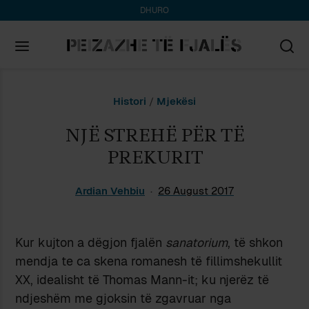
DHURO
Search
Histori
/
Mjekësi
for:
NJË STREHË PËR TË
PREKURIT
Ardian Vehbiu
26 August 2017
Kur kujton a dëgjon fjalën
sanatorium
, të shkon
mendja te ca skena romanesh të fillimshekullit
XX, idealisht të Thomas Mann-it; ku njerëz të
ndjeshëm me gjoksin të zgavruar nga