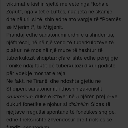
viktimat e kishin sjellë me vete nga “koha e
Zogut”, nga vitet e Luftës, nga jeta në skamje
dhe në uri, si të ishin edhe ato vargje të “Poemës
së Mjerimit”, të Migjenit.
Prandaj edhe sanatoriumi erdhi e u shndërrua,
njëfarësoj, në në një vend të tuberkulozëve të
plakur, në mos në një muze të heshtur të
tuberkulozit shqiptar; çfarë ishte edhe përgjigje
ironike ndaj faktit që tuberkulozi dikur godiste
për vdekje moshat e reja.
Në fakt, në Tiranë, dhe ndoshta gjetiu në
Shqipëri, sanatoriumit i thoshin zakonisht
s
e
natorium
, duke e kthyer në
e
njërën prej
a
-ve,
dukuri fonetike e njohur si
disimilim
. Sipas të
njëjtave rregullsi spontane të fonetikës shqipe,
edhe theksi ishte zhvendosur drejt rrokjes së
fundit:
senatoriúm
.