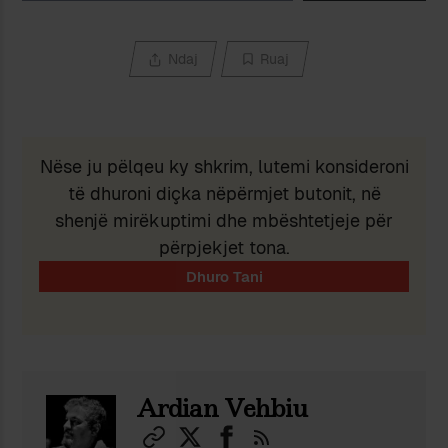
Ndaj
Ruaj
Nëse ju pëlqeu ky shkrim, lutemi konsideroni
të dhuroni diçka nëpërmjet butonit, në
shenjë mirëkuptimi dhe mbështetjeje për
përpjekjet tona.
Ardian Vehbiu