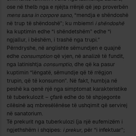
ose në thelb nga e njëjta rrënjë që jep proverbën
mens sana in corpore sano
, “mendja e shëndoshë
në trup të shëndoshë”; ku mbiemri
i shëndoshë
ka kuptimin edhe “i shëndetshëm” edhe “i
ngjallur, i bëshëm, i trashë nga trupi.”
Përndryshe, në anglishte sëmundjen e quajnë
edhe
consumption
që vjen, në analizë të fundit,
nga latinishtja
consumptio
, dhe që ka pasur
kuptimin “lëngatë, sëmundje që të rrëgjon
trupin, që të konsumon”. Në fakt, humbja në
peshë ka qenë një nga simptomat karakteristike
të tuberkulozit – çfarë edhe do të shpjegonte
cilësinë aq mbresëlënëse të ushqimit që servirej
në sanatorium.
Të prekurit nga tuberkulozi (ja një eufemizëm i
ngjethshëm i shqipes:
i prekur
, për “i infektuar”;