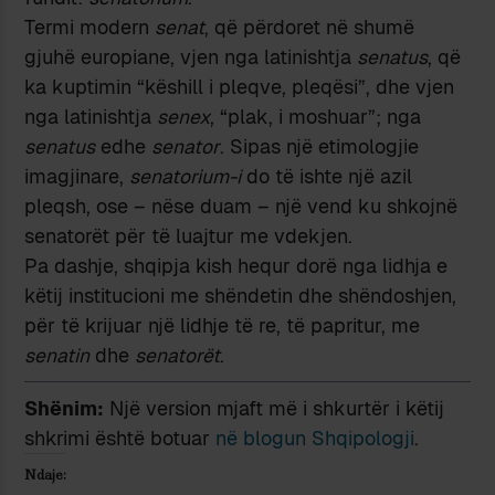
Termi modern
senat
, që përdoret në shumë
gjuhë europiane, vjen nga latinishtja
senatus
, që
ka kuptimin “këshill i pleqve, pleqësi”, dhe vjen
nga latinishtja
senex
, “plak, i moshuar”; nga
senatus
edhe
senator
. Sipas një etimologjie
imagjinare,
senatorium-i
do të ishte një azil
pleqsh, ose – nëse duam – një vend ku shkojnë
senatorët për të luajtur me vdekjen.
Pa dashje, shqipja kish hequr dorë nga lidhja e
këtij institucioni me shëndetin dhe shëndoshjen,
për të krijuar një lidhje të re, të papritur, me
senatin
dhe
senatorët
.
Shënim:
Një version mjaft më i shkurtër i këtij
shkrimi është botuar
në blogun Shqipologji
.
Ndaje: