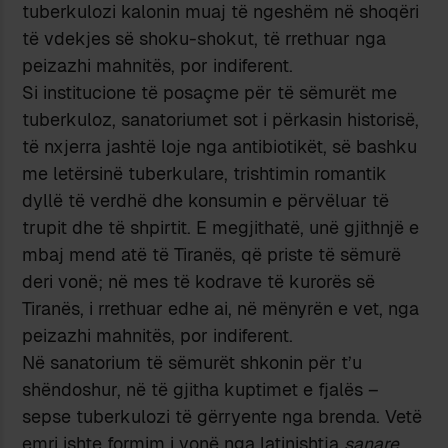
tuberkulozi kalonin muaj të ngeshëm në shoqëri
të vdekjes së shoku-shokut, të rrethuar nga
peizazhi mahnitës, por indiferent.
Si institucione të posaçme për të sëmurët me
tuberkuloz, sanatoriumet sot i përkasin historisë,
të nxjerra jashtë loje nga antibiotikët, së bashku
me letërsinë tuberkulare, trishtimin romantik
dyllë të verdhë dhe konsumin e përvëluar të
trupit dhe të shpirtit. E megjithatë, unë gjithnjë e
mbaj mend atë të Tiranës, që priste të sëmurë
deri vonë; në mes të kodrave të kurorës së
Tiranës, i rrethuar edhe ai, në mënyrën e vet, nga
peizazhi mahnitës, por indiferent.
Në sanatorium të sëmurët shkonin për t’u
shëndoshur, në të gjitha kuptimet e fjalës –
sepse tuberkulozi të gërryente nga brenda. Vetë
emri ishte formim i vonë nga latinishtja
sanare
,