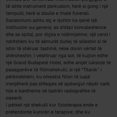
të ishte instrument perkusioni, herë si gong i një
tempulli, herë si daulle e thatë funerali.
Sanatoriumi ashtu siç e njohim ka qenë një
institucion
sui generis
, as shtëpi konvaleshence
dhe as spital, por diçka e ndërmjetme; një vend i
ndritshëm ku të sëmurët duhej të silleshin si të
ishin të shëruar tashmë, nëse donin vërtet të
shëroheshin. I vështruar nga sot, të kujton edhe
një Grand Budapest Hotel, edhe anijet luksoze të
pasagjerëve të fillimshekulli, si një “Titanik” i
përbindshëm, ku orkestra fillon të luajë
menjëherë pas shfaqjes së ajsbergut nëpër natë,
hije e bardheme në lastrën radiografike të
oqeanit.
I përket një shekulli kur fizioterapia ende e
pretendonte kurorën e terapive; dhe ku