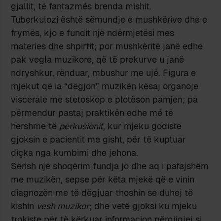
gjallit, të fantazmës brenda mishit.
Tuberkulozi është sëmundje e mushkërive dhe e
frymës, kjo e fundit një ndërmjetësi mes
materies dhe shpirtit; por mushkëritë janë edhe
pak vegla muzikore, që të prekurve u janë
ndryshkur, rënduar, mbushur me ujë. Figura e
mjekut që ia “dëgjon” muzikën kësaj organoje
viscerale me stetoskop e plotëson pamjen; pa
përmendur pastaj praktikën edhe më të
hershme të
perkusionit
, kur mjeku godiste
gjoksin e pacientit me gisht, për të kuptuar
diçka nga kumbimi dhe jehona.
Sërish një shoqërim fundja jo dhe aq i pafajshëm
me muzikën, sepse për këta mjekë që e vinin
diagnozën me të dëgjuar thoshin se duhej të
kishin
vesh muzikor
; dhe vetë gjoksi ku mjeku
trokiste për të kërkuar informacion përgjigjej si