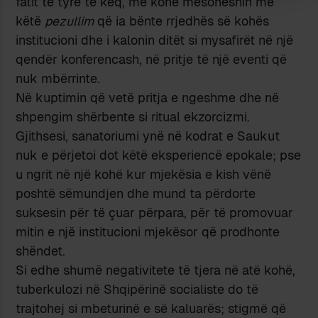
fatit të tyre të keq, me kohë mësoheshin me
këtë
pezullim
që ia bënte rrjedhës së kohës
institucioni dhe i kalonin ditët si mysafirët në një
qendër konferencash, në pritje të një eventi që
nuk mbërrinte.
Në kuptimin që vetë pritja e ngeshme dhe në
shpengim shërbente si ritual ekzorcizmi.
Gjithsesi, sanatoriumi ynë në kodrat e Saukut
nuk e përjetoi dot këtë eksperiencë epokale; pse
u ngrit në një kohë kur mjekësia e kish vënë
poshtë sëmundjen dhe mund ta përdorte
suksesin për të çuar përpara, për të promovuar
mitin e një institucioni mjekësor që prodhonte
shëndet.
Si edhe shumë negativitete të tjera në atë kohë,
tuberkulozi në Shqipërinë socialiste do të
trajtohej si mbeturinë e së kaluarës; stigmë që