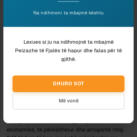
lënë të hynte në mushkëritë e sëmura, së bashku
Na ndihmoni ta mbajmë kështu
me dritën e diellit (ende besohej se ajri “i
ripërdorur” ishte një nga shkaqet e sëmundjes).
Këshillat për helioterapi, aeroterapi dhe
hidroterapi lodronin në gojën dhe në mendjen e
Lexues si ju na ndihmojnë ta mbajmë
çdo mjeku të respektueshëm.
Peizazhe të Fjalës të hapur dhe falas për të
Ku hyn dielli nuk hyn mjeku, ka qenë një fjalë e
gjithë.
atyre viteve.
Parimi mistik i sanatoriumit ishte që tuberkulozi
do të kurohej dhe kushedi shërohej duke e lënë
DHURO SOT
një pjesë të përzgjedhur të botës përjashta që
të hynte brenda trupit të drobitur dhe të
Më vonë
molepsur.
Pa çka se njerëzit që mblidheshin në këto streha
të shpresës, zakonisht në gjendje të mirë
ekonomike, të përkëdhelur dhe arrogantë ndaj