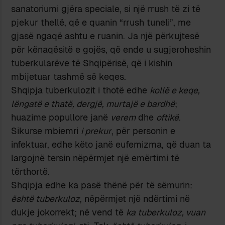
sanatoriumi gjëra speciale, si një rrush të zi të
pjekur thellë, që e quanin “rrush tuneli”, me
gjasë ngaqë ashtu e ruanin. Ja një përkujtesë
për kënaqësitë e gojës, që ende u sugjeroheshin
tuberkularëve të Shqipërisë, që i kishin
mbijetuar tashmë së keqes.
Shqipja tuberkulozit i thotë edhe
kollë e keqe,
lëngatë e thatë, dergjë, murtajë e bardhë
;
huazime popullore janë
verem
dhe
oftikë
.
Sikurse mbiemri
i prekur
, për personin e
infektuar, edhe këto janë eufemizma, që duan ta
largojnë tersin nëpërmjet një emërtimi të
tërthortë.
Shqipja edhe ka pasë thënë për të sëmurin:
është tuberkuloz
, nëpërmjet një ndërtimi në
dukje jokorrekt; në vend të
ka tuberkuloz, vuan