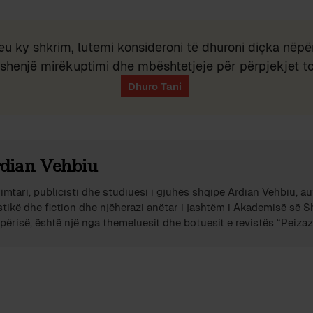
eu ky shkrim, lutemi konsideroni të dhuroni diçka nëpër
shenjë mirëkuptimi dhe mbështetjeje për përpjekjet t
dian Vehbiu
imtari, publicisti dhe studiuesi i gjuhës shqipe Ardian Vehbiu, au
stikë dhe fiction dhe njëherazi anëtar i jashtëm i Akademisë së 
përisë, është një nga themeluesit dhe botuesit e revistës “Peizazh