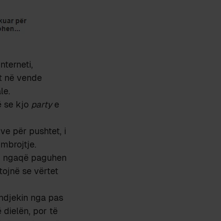
nterneti,
et në vende
le.
ë se kjo
party
e
ve për pushtet, i
 mbrojtje.
ë; ngaqë paguhen
tojnë se vërtet
 ndjekin nga pas
 dielën, por të