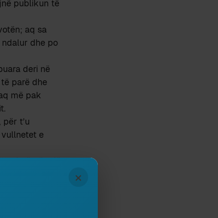
jnë publikun të
votën; aq sa
ë ndalur dhe po
puara deri në
 të parë dhe
e aq më pak
t.
 për t’u
vullnetet e
et fjalë për një
×
ë botës mbarë.
inamikat e
 përkon gjë me