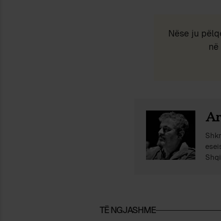
Nëse ju pëlq
në 
Ar
Shkr
esei
Shqi
TË NGJASHME