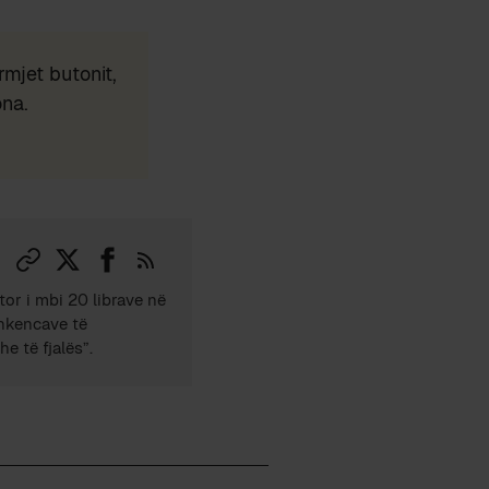
mjet butonit,
ona.
tor i mbi 20 librave në
Shkencave të
e të fjalës”.