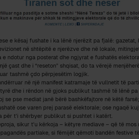
 e kësaj fushate i ka lënë njerëzit pa fjalë: gazetat, I
vizionet në shtëpitë e njerëzve dhe në lokale, mitingj
a e ndotur nga posterat dhe ngjyrat e fushatës elektora
një çast dhe i “reseton” shqisat, do ta vërejë menjëher
luar tashmë çdo përpjesëtim logjik.
ndërruar në një manifest katramaje të vullnetit të parti
 fytyrë dhe i rëndon në gjoks publikut tashmë të lënë pa
oj se pse mediat janë bërë bashkëfajtore në këtë fars
ushatë ose varen prej parasë elektorale; ose ngaqë kuj
për t’i shërbyer publikut si pushtet i katërt.
proja, sikur t’u kërkoja – këtyre mediave – që të mos
agandës partiake, si fëmijët qëmoti bandën festive të