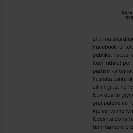
Zhurma shurdhuese
Facebook-u, tele
publike, hapësir
Kush ndalet për 
partive ka tejka
Fushata është sh
cili i ngjitet në
Nuk dua të gjyk
prej palëve në f
kjo është mënyra 
Ndoshta do ta te
tam-tamet e prop