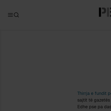
Search
for:
Thirrja e fundit 
sajtit të gazetë
Edhe pse pa dash