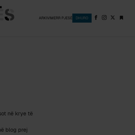
ARKIVI
MERR PJESË
DHURO
 sot në krye të
në blog prej