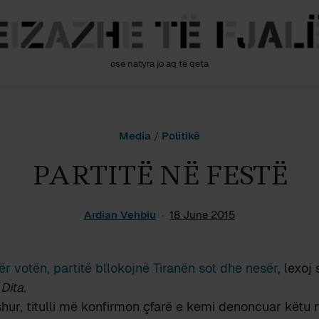
ose natyra jo aq të qeta
Media
/
Politikë
PARTITË NË FESTË
Ardian Vehbiu
18 June 2015
për votën, partitë bllokojnë Tiranën sot dhe nesër
, lexoj
s
Dita
.
ur, titulli më konfirmon çfarë e kemi denoncuar këtu 