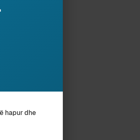
r
is më të pastër
minimalisht
he të
partitokratik
irracionale të
blejnë gazetën,
kotelesh, nuk
e shkalla zero e
nevojat e tyre
jithatë janë bërë
të hapur dhe
 në afat të
tradita