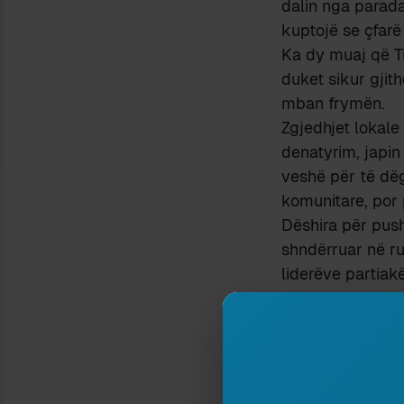
dalin nga parada
kuptojë se çfarë
Ka dy muaj që Ti
duket sikur gjit
mban frymën.
Zgjedhjet lokale
denatyrim, japin
veshë për të dëg
komunitare, por 
Dëshira për push
shndërruar në ru
liderëve partiakë
Mediat, në masë 
moment vendimtar
Në fakt, rezulta
brendshme parti
ndonjë interes të