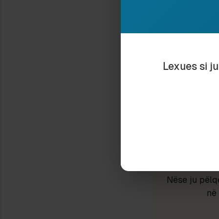
Lexues si j
Type your email…
Nëse ju pëlq
në 