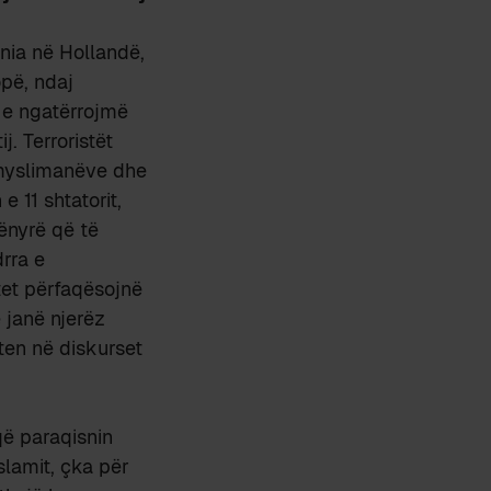
nia në Hollandë,
opë, ndaj
 e ngatërrojmë
j. Terroristët
 myslimanëve dhe
e 11 shtatorit,
ënyrë që të
drra e
itet përfaqësojnë
 janë njerëz
ten në diskurset
që paraqisnin
slamit, çka për