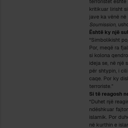
terroristët ësht
kritikuar lirisht
jave ka vënë në k
Soumission
, ush
Është ky një sul
“Simbolikisht po
Por, meqë ra fjal
si kolona qendr
ideja se, në një
për shtypin, i cil
caqe. Por ky dis
terroriste.”
Si të reagosh 
“Duhet një reagi
ndëshkuar fajtor
islamik. Por duh
në kurthin e isla