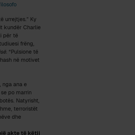
ë urrejtjes.” Ky
it kundër Charlie
i për të
udiuesi frëng,
isë
. “Pulsione të
thash në motivet
, nga ana e
 se po marrin
otës. Natyrisht,
hme, terroristët
anëve dhe
jë akte të këtij