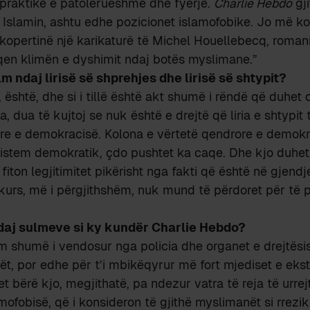
ë praktikë e patolerueshme dhe fyerje.
Charlie Hebdo
gji
 si Islamin, ashtu edhe pozicionet islamofobike. Jo më ko
opertinë një karikaturë të Michel Houellebecq, romani i 
qen klimën e dyshimit ndaj botës myslimane.”
m ndaj lirisë së shprehjes dhe lirisë së shtypit?
, është, dhe si i tillë është akt shumë i rëndë që duhet
a, dua të kujtoj se nuk është e drejtë që liria e shtypit
ore e demokracisë. Kolona e vërtetë qendrore e demokr
 sistem demokratik, çdo pushtet ka caqe. Dhe kjo duhet
i fiton legjitimitet pikërisht nga fakti që është në gjendj
kurs, më i përgjithshëm, nuk mund të përdoret për të p
ndaj sulmeve si ky kundër Charlie Hebdo?
m shumë i vendosur nga policia dhe organet e drejtësis
ët, por edhe për t’i mbikëqyrur më fort mjediset e eks
et bërë kjo, megjithatë, pa ndezur vatra të reja të urre
mofobisë, që i konsideron të gjithë myslimanët si rrezik