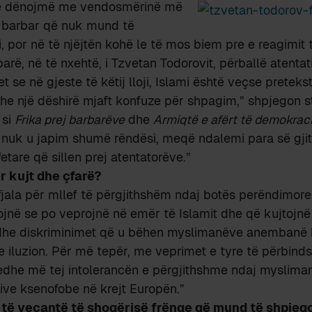
të dënojmë me vendosmërinë më
t barbar që nuk mund të
i, por në të njëjtën kohë le të mos biem pre e reagimit t
arë, në të nxehtë, i Tzvetan Todorovit, përballë atentat
se në gjeste të këtij lloji, Islami është veçse pretekst
he një dëshirë mjaft konfuze për shpagim,” shpjegon st
 si
Frika prej barbarëve
dhe
Armiqtë e afërt të demokrac
t nuk u japim shumë rëndësi, meqë ndalemi para së gji
etare që sillen prej atentatorëve.”
 kujt dhe çfarë?
jala për mllef të përgjithshëm ndaj botës perëndimore
jnë se po veprojnë në emër të Islamit dhe që kujtojnë
 dhe diskriminimet që u bëhen myslimanëve anembanë b
e iluzion. Për më tepër, me veprimet e tyre të përbinds
edhe më tej intolerancën e përgjithshme ndaj myslim
ive ksenofobe në krejt Europën.”
 të veçantë të shoqërisë frënge që mund të shpjego