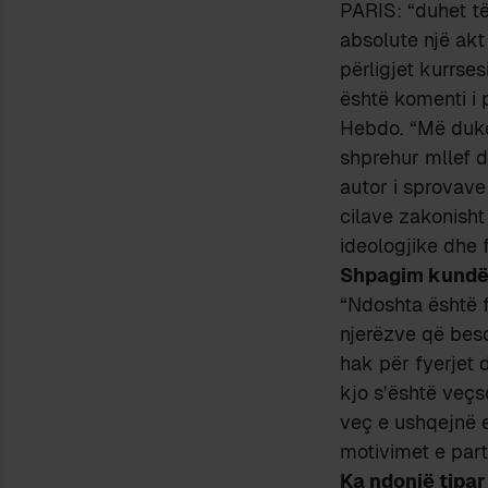
PARIS: “duhet 
absolute një ak
përligjet kurrses
është komenti i p
Hebdo. “Më duket 
shprehur mllef d
autor i sprovave
cilave zakonish
ideologjike dhe f
Shpagim kundër
“Ndoshta është f
njerëzve që beso
hak për fyerjet
kjo s’është veçs
veç e ushqejnë 
motivimet e part
Ka ndonjë tipar