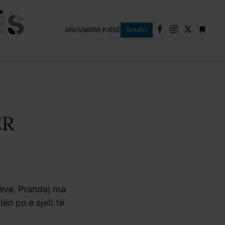
ARKIVI
MERR PJESË
DHURO
ER
tëve. Prandaj ma
ilën po e sjell të