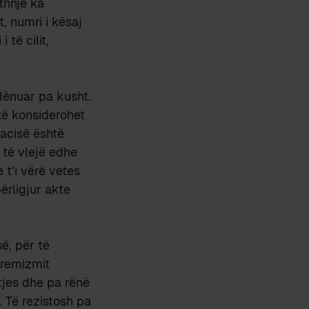
thnjë ka
t, numri i kësaj
të cilit,
 dënuar pa kusht.
 të konsiderohet
acisë është
 të vlejë edhe
e t’i vërë vetes
ërligjur akte
ë, për të
tremizmit
jtjes dhe pa rënë
. Të rezistosh pa