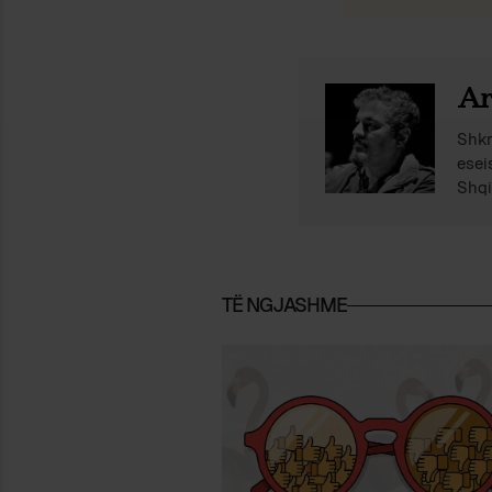
Ar
Shkr
esei
Shqi
TË NGJASHME