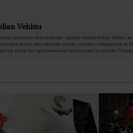
dian Vehbiu
imtari, publicisti dhe studiuesi i gjuhës shqipe Ardian Vehbiu, au
stikë dhe fiction dhe njëherazi anëtar i jashtëm i Akademisë së 
përisë, është një nga themeluesit dhe botuesit e revistës “Peizazh