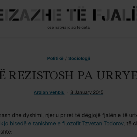
ose natyra jo aq të qeta
Politikë
/
Sociologji
Ë REZISTOSH PA URRY
Ardian Vehbiu
8 January 2015
sh dhe dyshimi, njeriu priret të dëgjojë fjalën e të ur
n
kjo bisedë e tanishme e filozofit Tzvetan Todorov
, të c
shtë: