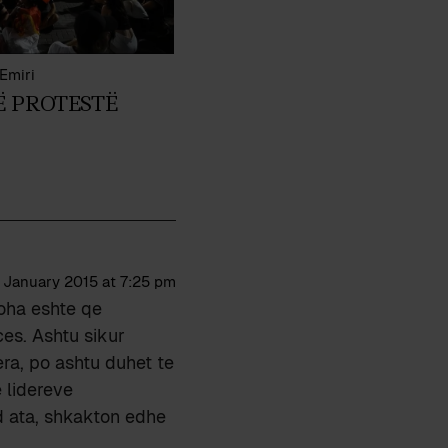
Emiri
Ë PROTESTË
 January 2015 at 7:25 pm
koha eshte qe
ces. Ashtu sikur
era, po ashtu duhet te
 lidereve
d ata, shkakton edhe