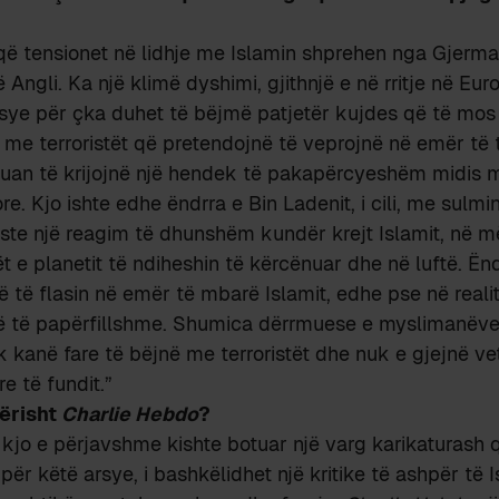
që tensionet në lidhje me Islamin shprehen nga Gjerma
Angli. Ka një klimë dyshimi, gjithnjë e në rritje në Eur
sye për çka duhet të bëjmë patjetër kujdes që të mos
 me terroristët që pretendojnë të veprojnë në emër të ti
duan të krijojnë një hendek të pakapërcyeshëm midis
. Kjo ishte edhe ëndrra e Bin Ladenit, i cili, me sulmin 
iste një reagim të dhunshëm kundër krejt Islamit, në m
t e planetit të ndiheshin të kërcënuar dhe në luftë. Ën
të të flasin në emër të mbarë Islamit, edhe pse në real
ë të papërfillshme. Shumica dërrmuese e myslimanëve
 kanë fare të bëjnë me terroristët dhe nuk e gjejnë ve
re të fundit.”
kërisht
Charlie Hebdo
?
jo e përjavshme kishte botuar një varg karikaturash 
ër këtë arsye, i bashkëlidhet një kritike të ashpër të I