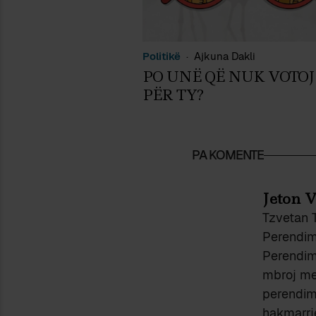
Politikë
Ajkuna Dakli
PO UNË QË NUK VOTOJ
PËR TY?
PA KOMENTE
Jeton V
Tzvetan 
Perendimi
Perendimi
mbroj me 
perendim
hakmarrje