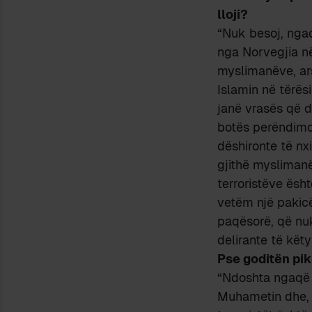
lloji?
“Nuk besoj, nga
nga Norvegjia në 
myslimanëve, ar
Islamin në tërësi
janë vrasës që 
botës perëndimore
dëshironte të nx
gjithë myslimanë
terroristëve ësh
vetëm një pakic
paqësorë, që nuk
delirante të këty
Pse goditën pi
“Ndoshta ngaqë k
Muhametin dhe, p