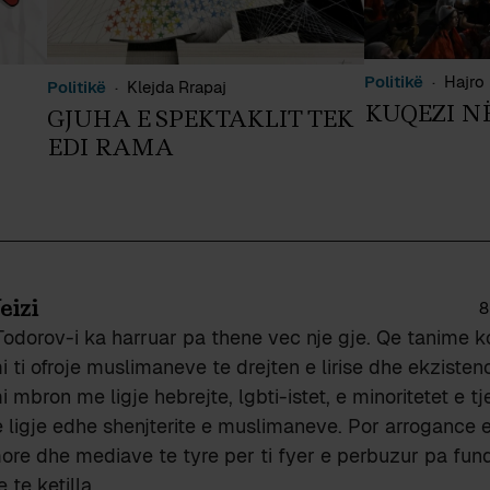
Politikë
Hajro 
Politikë
Klejda Rrapaj
KUQEZI N
GJUHA E SPEKTAKLIT TEK
EDI RAMA
eizi
8
Todorov-i ka harruar pa thene vec nje gje. Qe tanime 
 ti ofroje muslimaneve te drejten e lirise dhe ekzisten
 mbron me ligje hebrejte, lgbti-istet, e minoritetet e tj
ligje edhe shenjterite e muslimaneve. Por arrogance e
ore dhe mediave te tyre per ti fyer e perbuzur pa fun
 te ketilla.