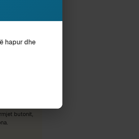
të hapur dhe
Subscribe
mjet butonit,
ona.