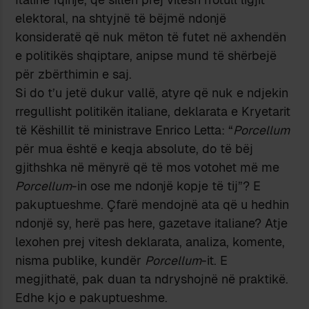
elektoral, na shtyjnë të bëjmë ndonjë
konsideratë që nuk mëton të futet në axhendën
e politikës shqiptare, anipse mund të shërbejë
për zbërthimin e saj.
Si do t’u jetë dukur vallë, atyre që nuk e ndjekin
rregullisht politikën italiane, deklarata e Kryetarit
të Këshillit të ministrave Enrico Letta: “
Porcellum
për mua është e keqja absolute, do të bëj
gjithshka në mënyrë që të mos votohet më me
Porcellum
-in ose me ndonjë kopje të tij”? E
pakuptueshme. Çfarë mendojnë ata që u hedhin
ndonjë sy, herë pas here, gazetave italiane? Atje
lexohen prej vitesh deklarata, analiza, komente,
nisma publike, kundër
Porcellum
-it. E
megjithatë, pak duan ta ndryshojnë në praktikë.
Edhe kjo e pakuptueshme.