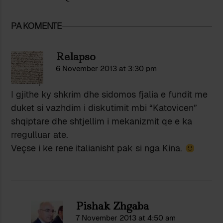
PA KOMENTE
Relapso
6 November 2013 at 3:30 pm
Pishak,
I gjithe ky shkrim dhe sidomos fjalia e fundit me
duket si vazhdim i diskutimit mbi “Katovicen”
shqiptare dhe shtjellim i mekanizmit qe e ka
rregulluar ate.
Veçse i ke rene italianisht pak si nga Kina.
Pishak Zhgaba
7 November 2013 at 4:50 am