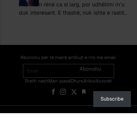
Po, i kam rënë ca si larg, por udhëtimi m’u
duk interesant. E thashë, nuk ishte e rastit…
Abonohu për të marrë artikujt e rinj me email.
Email
Abonohu
Rreth nesh
Merr pjes​​ë​
Dhuro
Arkivi
Autorët
Subscribe
© PEIZAZHE TË FJALËS — ISSN 2475-1375 — NDALOHET RIPRODHIMI
PA LEJEN EKSPLICITE TË NJË ADMINISTRATORI TË FAQES OSE TË
VETË AUTORIT.