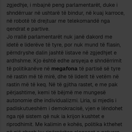
zgjedhje, i mbajnë peng parlamentarët, duke i
shndërruar në ushtarë të bindur, në kuaj karroce,
në robotë të drejtuar me telekomandë nga
qendrat e partive.
Jo rrallë parlamentarët nuk janë dakord me
idetë e liderëve të tyre, por nuk mund të flasin,
përndryshe dalin jashtë listave në zgjedhjet e
ardhshme. Kjo është edhe arsyeja e shndërrimit
të politikanëve në
megafona
të partisë së tyre
në rastin më të mirë, dhe të liderit të vetëm në
rastin më të keq. Në të gjitha rastet, e me pak
përjashtime, kemi të bëjmë me mungesë
autonomie dhe individualizmi. Liria, si mjedis i
padiskutueshëm i demokracisë, vjen e lëndohet
nga një sistem që nuk ia krijon kushtet e
riprodhimit. Me kalimin e kohës, politika kthehet