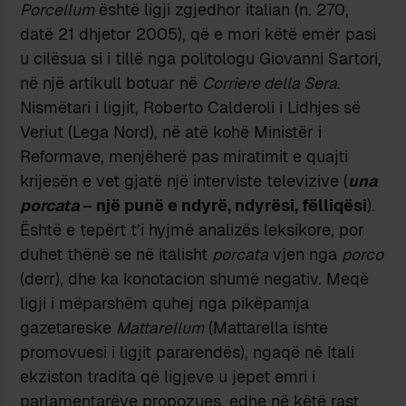
Porcellum
është ligji zgjedhor italian (n. 270,
datë 21 dhjetor 2005), që e mori këtë emër pasi
u cilësua si i tillë nga politologu Giovanni Sartori,
në një artikull botuar në
Corriere della Sera
.
Nismëtari i ligjit, Roberto Calderoli i Lidhjes së
Veriut (Lega Nord), në atë kohë Ministër i
Reformave, menjëherë pas miratimit e quajti
krijesën e vet gjatë një interviste televizive (
una
porcata
– një punë e ndyrë, ndyrësi, fëlliqësi
).
Është e tepërt t’i hyjmë analizës leksikore, por
duhet thënë se në italisht
porcata
vjen nga
porco
(derr), dhe ka konotacion shumë negativ. Meqë
ligji i mëparshëm quhej nga pikëpamja
gazetareske
Mattarellum
(Mattarella ishte
promovuesi i ligjit pararendës), ngaqë në Itali
ekziston tradita që ligjeve u jepet emri i
parlamentarëve propozues, edhe në këtë rast