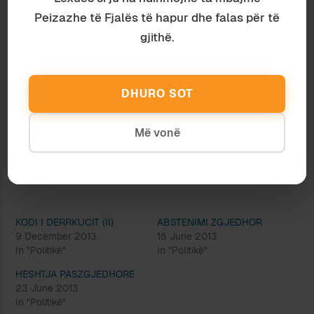
shëmbëlltyrën e liderit. Kështu shpjegohet jo
Peizazhe të Fjalës të hapur dhe falas për të
vetëm
varfërimi i mendimit politik, por edhe
gjithë.
skajëzimi gradual i ballafaqimit
, duke u
shndërruar shpeshherë në konflikt.
Tani, ata që shohin referime ndaj politikës
DHURO SOT
shqiptare, nuk e kanë gabim, edhe për faktin se
nuk janë
aspak rastësore
.
Më vonë
Ndaje:
KODI I DERRKUCIT (II)
ABSTENIMI ZGJEDHOR
9 December 2013
16 June 2013
In "Politikë"
In "Politikë"
HESHTJA PASZGJEDHORE
23 June 2013
In "Politikë"