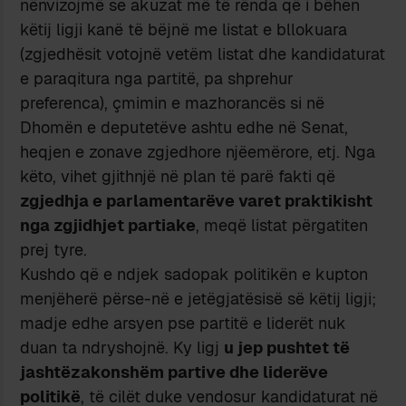
nënvizojmë se akuzat më të rënda që i bëhen
këtij ligji kanë të bëjnë me listat e bllokuara
(zgjedhësit votojnë vetëm listat dhe kandidaturat
e paraqitura nga partitë, pa shprehur
preferenca), çmimin e mazhorancës si në
Dhomën e deputetëve ashtu edhe në Senat,
heqjen e zonave zgjedhore njëemërore, etj. Nga
këto, vihet gjithnjë në plan të parë fakti që
zgjedhja e parlamentarëve varet praktikisht
nga zgjidhjet partiake
, meqë listat përgatiten
prej tyre.
Kushdo që e ndjek sadopak politikën e kupton
menjëherë përse-në e jetëgjatësisë së këtij ligji;
madje edhe arsyen pse partitë e liderët nuk
duan ta ndryshojnë. Ky ligj
u jep pushtet të
jashtëzakonshëm partive dhe liderëve
politikë
, të cilët duke vendosur kandidaturat në