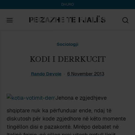
DHURO
Search
Sociologji
for:
KODI I DERRKUCIT
Rando Devole
6 November 2013
Jehona e zgjedhjeve
shqiptare nuk ka përfunduar ende, ndaj të
diskutosh për kode zgjedhore në këto momente
tingëllon disi e pazakontë. Mirëpo debatet në
Italinë fqinje, që sillen prej vitesh rrotull ligjit