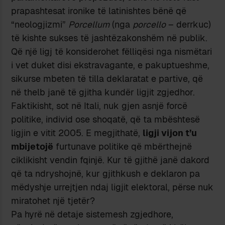
prapashtesat ironike të latinishtes bënë që
“neologjizmi”
Porcellum
(nga
porcello
– derrkuc)
të kishte sukses të jashtëzakonshëm në publik.
Që një ligj të konsiderohet fëlliqësi nga nismëtari
i vet duket disi ekstravagante, e pakuptueshme,
sikurse mbeten të tilla deklaratat e partive, që
në thelb janë të gjitha kundër ligjit zgjedhor.
Faktikisht, sot në Itali, nuk gjen asnjë forcë
politike, individ ose shoqatë, që ta mbështesë
ligjin e vitit 2005. E megjithatë,
ligji vijon t’u
mbijetojë
furtunave politike që mbërthejnë
ciklikisht vendin fqinjë. Kur të gjithë janë dakord
që ta ndryshojnë, kur gjithkush e deklaron pa
mëdyshje urrejtjen ndaj ligjit elektoral, përse nuk
miratohet një tjetër?
Pa hyrë në detaje sistemesh zgjedhore,