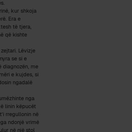
s.
rinë, kur shkoja
rë. Era e
tesh të tjera,
hë që kishte
ejtari. Lëvizje
yra se si e
ërë diagnozën, me
ëri e kujdes, si
ndosin ngadalë
gumëzhinte nga
që linin këpucët
’i rregullonin në
 nga ndonjë vrimë
lur në një stol