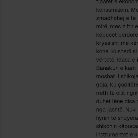
tiparet e ekonom
konsumizëm. Me k
zmadhohej e të 
mirë, mes ziftit
këpucët përdore
kryesisht me këm
kohe. Kushedi si
vërtetë, klasa e
Banakun e kam pa
moshat. I shikoja
goja, ku çuditëri
rreth të cilit ng
duhet lënë disa
nga jashtë. Nuk 
hynin të shqyera 
shikonin këpucar
instrumentet e k