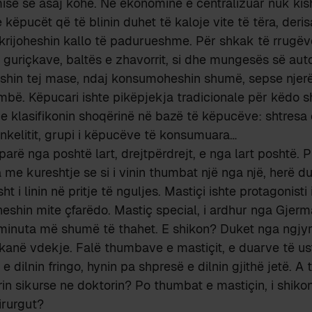
isë së asaj kohe. Në ekonominë e centralizuar nuk kis
ëpucët që të blinin duhet të kaloje vite të tëra, der
krijoheshin kallo të padurueshme. Për shkak të rrugëv
 e guriçkave, baltës e zhavorrit, si dhe mungesës së aut
shin tej mase, ndaj konsumoheshin shumë, sepse njerë
bë. Këpucari ishte pikëpjekja tradicionale për këdo sh
 e klasifikonin shoqërinë në bazë të këpucëve: shtresa 
 inkelitit, grupi i këpucëve të konsumuara…
rë nga poshtë lart, drejtpërdrejt, e nga lart poshtë. Pr
 me kureshtje se si i vinin thumbat një nga një, herë du
sht i linin në pritje të nguljes. Mastiçi ishte protagonist
riheshin mite çfarëdo. Mastiç special, i ardhur nga Gjer
 minuta më shumë të thahet. E shikon? Duket nga ngjyr
kanë vdekje. Falë thumbave e mastiçit, e duarve të us
e dilnin fringo, hynin pa shpresë e dilnin gjithë jetë. A
in sikurse ne doktorin? Po thumbat e mastiçin, i shikon
irurgut?