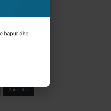
të hapur dhe
ËPUCARË
Subscribe