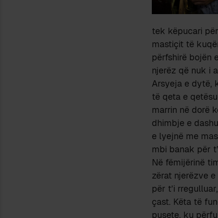
tek këpucari për
mastiçit të kuqë
përfshirë bojën 
njerëz që nuk i a
Arsyeja e dytë, 
të qeta e qetësu
marrin në dorë k
dhimbje e dashur
e lyejnë me mast
mbi banak për t’
Në fëmijërinë ti
zërat njerëzve e
për t’i rregullua
çast. Këta të fun
pusete, ku përfun