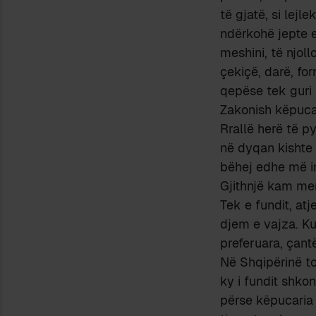
të gjatë, si lej
ndërkohë jepte e
meshini, të njo
çekiçë, darë, fo
qepëse tek guri s
Zakonish këpucari
Rrallë herë të p
në dyqan kishte 
bëhej edhe më in
Gjithnjë kam men
Tek e fundit, atje
djem e vajza. Ku
preferuara, çant
Në Shqipërinë to
ky i fundit shko
përse këpucaria 