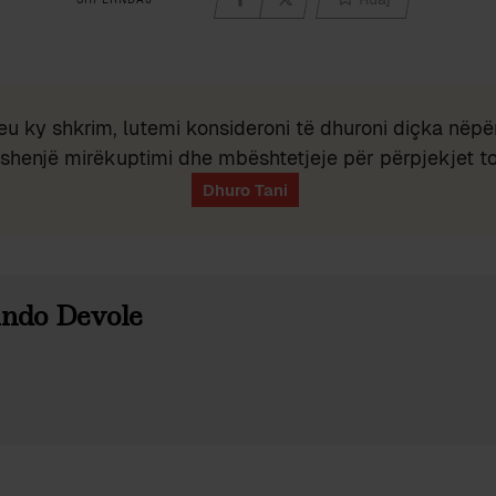
eu ky shkrim, lutemi konsideroni të dhuroni diçka nëpër
shenjë mirëkuptimi dhe mbështetjeje për përpjekjet t
ndo Devole