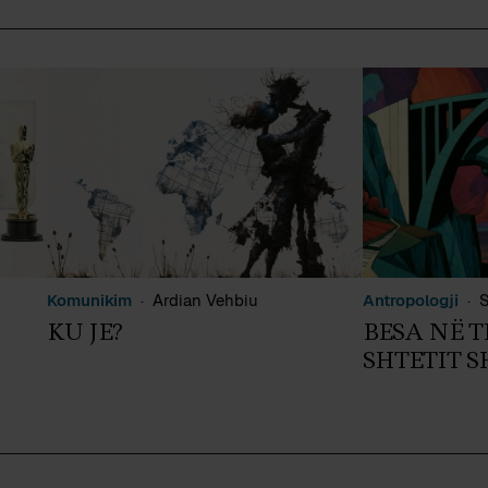
Komunikim
Ardian Vehbiu
Antropologji
S
KU JE?
BESA NË 
SHTETIT 