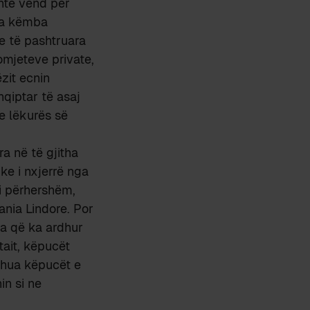
hte vend për
isa këmba
e të pashtruara
omjeteve private,
zit ecnin
qiptar të asaj
e lëkurës së
a në të gjitha
ke i nxjerrë nga
i i përhershëm,
mania Lindore. Por
a që ka ardhur
tait, këpucët
 thua këpucët e
in si ne