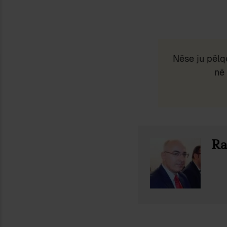
Nëse ju pëlq
në 
Ra