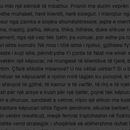
leku mbi një këmbë të mbathur. Prisnin me durim veprën 
dhe muhabet, herë klientit, herë kolegut. I mbrojtur ng
llosur nga zamka e bojëra shumështresore, jepte e mer
rma, mastiç, pafka, lëkura, thika, lidhëse, duke shkuar
meril, nga një cep tek tjetri, pa vonuar, por edhe pa nx
 ishte komshi. Në mos i tillë ishte i njohur, gjithsesi f
yeste i kujt ishe, përndryshe t’i çonte të falat me emër
vetëm një këpucar, në mungesë të klientëve të tjerë,
tim. Çfarë shkolle mbarove? U nis vëllai ushtar? Si u 
duar se këpucarët e njohin mirë lagjen ku punojnë, kry
 shkojnë të gjithë, të kamur e të varfër, të rinj e të vjet
sh për një arsye e kush për një tjetër, çojnë tek këpuc
ën e dhuruar, sandalet e vetme, rripin që shkon me kos
talitare këpucari ishte figurë qendrore, sikurse berberi
nin vetëm meshkujt, meqë femrat trajtoheshin në flokto
ishte vend strategjik i shoqërisë së atëhershme duhet