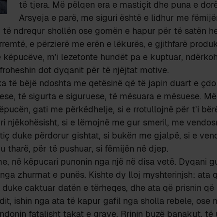
të tjera. Më pëlqen era e mastiçit dhe puna e dorë
Arsyeja e parë, me siguri është e lidhur me fëmijë
 të ndrequr shollën ose gomën e hapur për të satën he
rremtë, e përzierë me erën e lëkurës, e gjithfarë produk
e këpucëve, m’i lezetonte hundët pa e kuptuar, ndërko
froheshin dot dyqanit për të njëjtat motive.
ka të bëjë ndoshta me qetësinë që të japin duart e çdo z
ese, të sigurta e siguruese, të mësuara e mësuese. Mën
ëpucën, gati me përkëdhelje, si e rrotullojnë për t’i b
i njëkohësisht, si e lëmojnë me gur smeril, me vendosm
iç duke përdorur gishtat, si bukën me gjalpë, si e ve
u tharë, për të pushuar, si fëmijën në djep.
me, në këpucari punonin nga një në disa vetë. Dyqani 
 nga zhurmat e punës. Kishte dy lloj myshterinjsh: ata 
r, duke caktuar datën e tërheqes, dhe ata që prisnin që t
dit, ishin nga ata të kapur gafil nga sholla rebele, ose
donin fatalisht takat e grave. Rrinin buzë banakut, të u