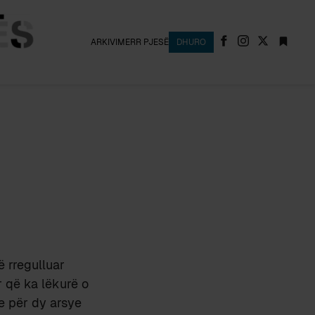
ARKIVI
MERR PJESË
DHURO
ë rregulluar
r që ka lëkurë o
e për dy arsye