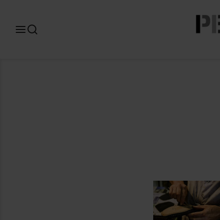
Search
for: