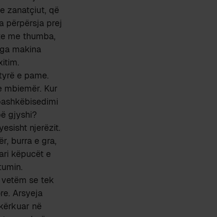
e zanatçiut, që
a përpërsja prej
rte me thumba,
 nga makina
itim.
ytyrë e pame.
 e mbiemër. Kur
 bashkëbisedimi
bë gjyshi?
esisht njerëzit.
ër, burra e gra,
ari këpucët e
tumin.
, vetëm se tek
re. Arsyeja
 kërkuar në