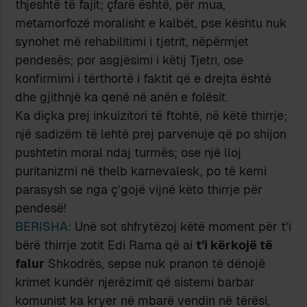
thjeshtë të fajit; çfarë është, për mua,
metamorfozë moralisht e kalbët, pse kështu nuk
synohet më rehabilitimi i tjetrit, nëpërmjet
pendesës; por asgjësimi i këtij Tjetri, ose
konfirmimi i tërthortë i faktit që e drejta është
dhe gjithnjë ka qenë në anën e folësit.
Ka diçka prej inkuizitori të ftohtë, në këtë thirrje;
një sadizëm të lehtë prej parvenuje që po shijon
pushtetin moral ndaj turmës; ose një lloj
puritanizmi në thelb karnevalesk, po të kemi
parasysh se nga ç’gojë vijnë këto thirrje për
pendesë!
BERISHA
: Unë sot shfrytëzoj këtë moment për t’i
bërë thirrje zotit Edi Rama që ai
t’i kërkojë të
falur
Shkodrës, sepse nuk pranon të dënojë
krimet kundër njerëzimit që sistemi barbar
komunist ka kryer në mbarë vendin në tërësi,