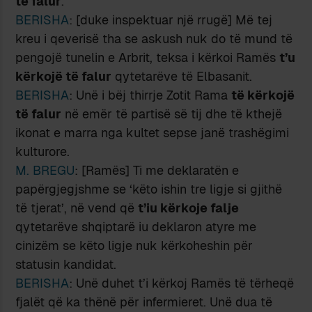
të falur
.
BERISHA
: [duke inspektuar një rrugë] Më tej
kreu i qeverisë tha se askush nuk do të mund të
pengojë tunelin e Arbrit, teksa i kërkoi Ramës
t’u
kërkojë të falur
qytetarëve të Elbasanit.
BERISHA
: Unë i bëj thirrje Zotit Rama
të kërkojë
të falur
në emër të partisë së tij dhe të kthejë
ikonat e marra nga kultet sepse janë trashëgimi
kulturore.
M. BREGU
: [Ramës] Ti me deklaratën e
papërgjegjshme se ‘këto ishin tre ligje si gjithë
të tjerat’, në vend që
t’iu kërkoje falje
qytetarëve shqiptarë iu deklaron atyre me
cinizëm se këto ligje nuk kërkoheshin për
statusin kandidat.
BERISHA
: Unë duhet t’i kërkoj Ramës të tërheqë
fjalët që ka thënë për infermieret. Unë dua të