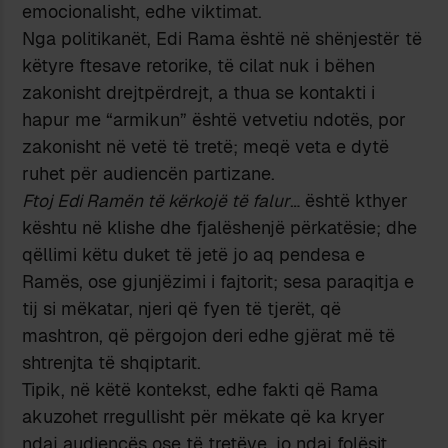
emocionalisht, edhe viktimat.
Nga politikanët, Edi Rama është në shënjestër të
këtyre ftesave retorike, të cilat nuk i bëhen
zakonisht drejtpërdrejt, a thua se kontakti i
hapur me “armikun” është vetvetiu ndotës, por
zakonisht në vetë të tretë; meqë veta e dytë
ruhet për audiencën partizane.
Ftoj Edi Ramën të kërkojë të falur
… është kthyer
kështu në klishe dhe fjalëshenjë përkatësie; dhe
qëllimi këtu duket të jetë jo aq pendesa e
Ramës, ose gjunjëzimi i fajtorit; sesa paraqitja e
tij si mëkatar, njeri që fyen të tjerët, që
mashtron, që përgojon deri edhe gjërat më të
shtrenjta të shqiptarit.
Tipik, në këtë kontekst, edhe fakti që Rama
akuzohet rregullisht për mëkate që ka kryer
ndaj audiencës ose të tretëve, jo ndaj folësit