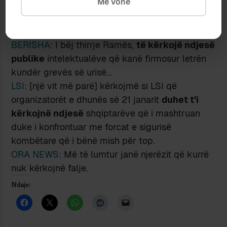
Më vonë
ndjesë
për krimet monstruoze të kryera ndaj
shqiptarëve nga familja e tij politike gjatë viteve
të diktaturës.
BERISHA
: I bëj thirrje Ramës,
të kërkojë ndjesë
publike
intelektualëve që kanë firmosur letrën
kundër grevës së urisë…
LSI
: [një vit më parë] kërkojmë si LSI që
organizatorët e dhunës së 21 janarit
duhet t’i
kërkojnë ndjesë
shqiptarëve që i mashtruan
duke i konfrontuar me forcat e sigurisë
kombëtare që i bënë mish për top.
ORA NEWS
: Më të lumtur janë njerëzit që kurrë
nuk kërkojnë falje.
Ndaje: