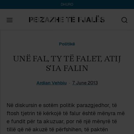
DHURO
Search
Politikë
for:
UNË FAL, TY TË FALET, ATIJ
S’IA FALIN
Ardian Vehbiu
7 June 2013
Në diskursin e sotëm politik parazgjedhor, të
ftosh tjetrin të kërkojë të falur është mënyra më
e fundit për ta akuzuar, por në një mënyrë të
tillë që në akuzë të përfshihen, të paktën