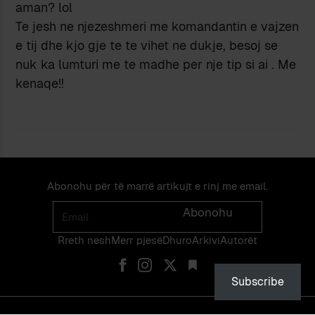
aman? lol
Te jesh ne njezeshmeri me komandantin e vajzen
e tij dhe kjo gje te te vihet ne dukje, besoj se
nuk ka lumturi me te madhe per nje tip si ai . Me
kenaqe!!
Abonohu për të marrë artikujt e rinj me email.
Email
Abonohu
Rreth nesh
Merr pjes​​ë​
Dhuro
Arkivi
Autorët
Subscribe