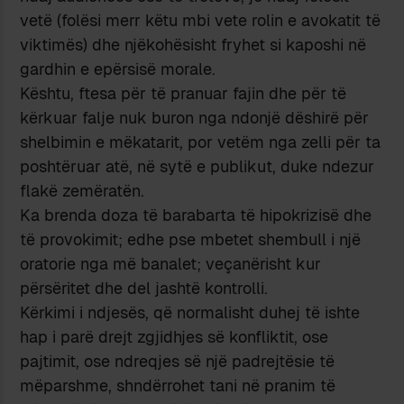
vetë (folësi merr këtu mbi vete rolin e avokatit të
viktimës) dhe njëkohësisht fryhet si kaposhi në
gardhin e epërsisë morale.
Kështu, ftesa për të pranuar fajin dhe për të
kërkuar falje nuk buron nga ndonjë dëshirë për
shelbimin e mëkatarit, por vetëm nga zelli për ta
poshtëruar atë, në sytë e publikut, duke ndezur
flakë zemëratën.
Ka brenda doza të barabarta të hipokrizisë dhe
të provokimit; edhe pse mbetet shembull i një
oratorie nga më banalet; veçanërisht kur
përsëritet dhe del jashtë kontrolli.
Kërkimi i ndjesës, që normalisht duhej të ishte
hap i parë drejt zgjidhjes së konfliktit, ose
pajtimit, ose ndreqjes së një padrejtësie të
mëparshme, shndërrohet tani në pranim të