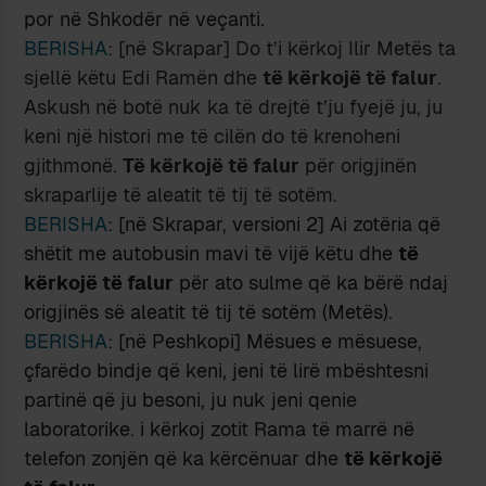
por në Shkodër në veçanti.
BERISHA
: [në Skrapar] Do t’i kërkoj Ilir Metës ta
sjellë këtu Edi Ramën dhe
të kërkojë të falur
.
Askush në botë nuk ka të drejtë t’ju fyejë ju, ju
keni një histori me të cilën do të krenoheni
gjithmonë.
Të kërkojë të falur
për origjinën
skraparlije të aleatit të tij të sotëm.
BERISHA
: [në Skrapar, versioni 2] Ai zotëria që
shëtit me autobusin mavi të vijë këtu dhe
të
kërkojë të falur
për ato sulme që ka bërë ndaj
origjinës së aleatit të tij të sotëm (Metës).
BERISHA
: [në Peshkopi] Mësues e mësuese,
çfarëdo bindje që keni, jeni të lirë mbështesni
partinë që ju besoni, ju nuk jeni qenie
laboratorike. i kërkoj zotit Rama të marrë në
telefon zonjën që ka kërcënuar dhe
të kërkojë