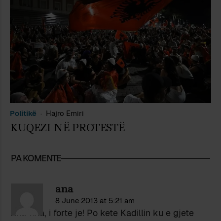
Politikë
Hajro Emiri
KUQEZI NË PROTESTË
PA KOMENTE
ana
8 June 2013 at 5:21 am
Xha-xha, i forte je! Po kete Kadillin ku e gjete