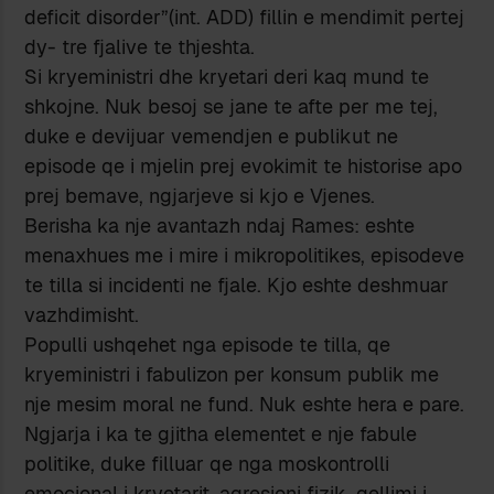
deficit disorder”(int. ADD) fillin e mendimit pertej
dy- tre fjalive te thjeshta.
Si kryeministri dhe kryetari deri kaq mund te
shkojne. Nuk besoj se jane te afte per me tej,
duke e devijuar vemendjen e publikut ne
episode qe i mjelin prej evokimit te historise apo
prej bemave, ngjarjeve si kjo e Vjenes.
Berisha ka nje avantazh ndaj Rames: eshte
menaxhues me i mire i mikropolitikes, episodeve
te tilla si incidenti ne fjale. Kjo eshte deshmuar
vazhdimisht.
Populli ushqehet nga episode te tilla, qe
kryeministri i fabulizon per konsum publik me
nje mesim moral ne fund. Nuk eshte hera e pare.
Ngjarja i ka te gjitha elementet e nje fabule
politike, duke filluar qe nga moskontrolli
emocional i kryetarit, agresioni fizik, qellimi i