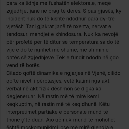
para ka lidhje me fushatën elektorale, meqë
zgjedhjet janë në prag të derës. Sipas gjasës, ky
incident nuk do të kishte ndodhur para dy-tre
vjetësh. Tani gjakrat janë të nxehta, nervat e
tendosur, mendjet e xhindosura. Nuk ka nevojë
për profetë për të ditur se temperatura sa do të
vijë e do të ngrihet më shumë, me afrimin e
datës së zgjedhjeve. Tek e fundit ndodh në çdo
vend të botës.
Cilado qoftë dinamika e ngjarjes në Vjenë, cilido
qoftë niveli i përplasjes, vetë kalimi nga akti
verbal në akt fizik dëshmon se diçka ka
degjeneruar. Në rastin më të mirë kemi
keqkuptim, në rastin më të keq dhunë. Këtu
interpretimet partiake e personale mund të
thonë ç’të duan. Ajo që nuk mund të mohohet
është moskomunikimi, ose më mirë gjendja e