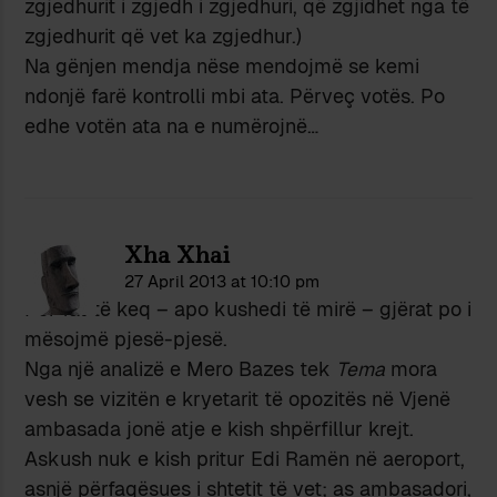
zgjedhurit i zgjedh i zgjedhuri, që zgjidhet nga të
zgjedhurit që vet ka zgjedhur.)
Na gënjen mendja nëse mendojmë se kemi
ndonjë farë kontrolli mbi ata. Përveç votës. Po
edhe votën ata na e numërojnë…
Xha Xhai
27 April 2013 at 10:10 pm
Për fat të keq – apo kushedi të mirë – gjërat po i
mësojmë pjesë-pjesë.
Nga një analizë e Mero Bazes tek
Tema
mora
vesh se vizitën e kryetarit të opozitës në Vjenë
ambasada jonë atje e kish shpërfillur krejt.
Askush nuk e kish pritur Edi Ramën në aeroport,
asnjë përfaqësues i shtetit të vet; as ambasadori,