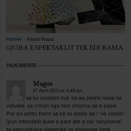
Politikë
Klejda Rrapaj
GJUHA E SPEKTAKLIT TEK EDI RAMA
PA KOMENTE
Magus
27 April 2013 at 4:49 pm
Mendoj se ky incident nuk ka aq peshe reale ne
vetvete, sa c’mori nga tere zhurma qe e pasoi.
Por po ashtu them se ke te drejte qe i ‘ve veshin’
(pun intended) duke e pare ate si nje ‘simptome’
te semundjeve sistemike te shoqerise tone.