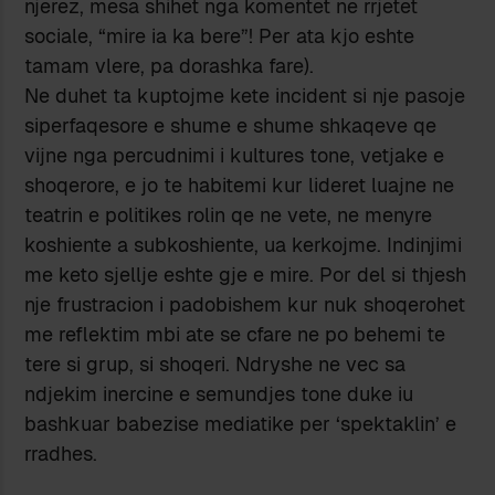
njerez, mesa shihet nga komentet ne rrjetet
sociale, “mire ia ka bere”! Per ata kjo eshte
tamam vlere, pa dorashka fare).
Ne duhet ta kuptojme kete incident si nje pasoje
siperfaqesore e shume e shume shkaqeve qe
vijne nga percudnimi i kultures tone, vetjake e
shoqerore, e jo te habitemi kur lideret luajne ne
teatrin e politikes rolin qe ne vete, ne menyre
koshiente a subkoshiente, ua kerkojme. Indinjimi
me keto sjellje eshte gje e mire. Por del si thjesh
nje frustracion i padobishem kur nuk shoqerohet
me reflektim mbi ate se cfare ne po behemi te
tere si grup, si shoqeri. Ndryshe ne vec sa
ndjekim inercine e semundjes tone duke iu
bashkuar babezise mediatike per ‘spektaklin’ e
rradhes.