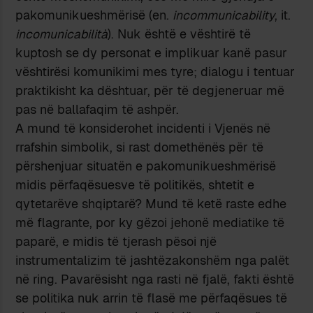
pakomunikueshmërisë (en.
incommunicability
, it.
incomunicabilità
). Nuk është e vështirë të
kuptosh se dy personat e implikuar kanë pasur
vështirësi komunikimi mes tyre; dialogu i tentuar
praktikisht ka dështuar, për të degjeneruar më
pas në ballafaqim të ashpër.
A mund të konsiderohet incidenti i Vjenës në
rrafshin simbolik, si rast domethënës për të
përshenjuar situatën e pakomunikueshmërisë
midis përfaqësuesve të politikës, shtetit e
qytetarëve shqiptarë? Mund të ketë raste edhe
më flagrante, por ky gëzoi jehonë mediatike të
paparë, e midis të tjerash pësoi një
instrumentalizim të jashtëzakonshëm nga palët
në ring. Pavarësisht nga rasti në fjalë, fakti është
se politika nuk arrin të flasë me përfaqësues të