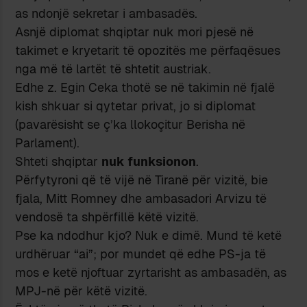
as ndonjë sekretar i ambasadës.
Asnjë diplomat shqiptar nuk mori pjesë në
takimet e kryetarit të opozitës me përfaqësues
nga më të lartët të shtetit austriak.
Edhe z. Egin Ceka thotë se në takimin në fjalë
kish shkuar si qytetar privat, jo si diplomat
(pavarësisht se ç’ka llokoçitur Berisha në
Parlament).
Shteti shqiptar
nuk funksionon
.
Përfytyroni që të vijë në Tiranë për vizitë, bie
fjala, Mitt Romney dhe ambasadori Arvizu të
vendosë ta shpërfillë këtë vizitë.
Pse ka ndodhur kjo? Nuk e dimë. Mund të ketë
urdhëruar “ai”; por mundet që edhe PS-ja të
mos e ketë njoftuar zyrtarisht as ambasadën, as
MPJ-në për këtë vizitë.