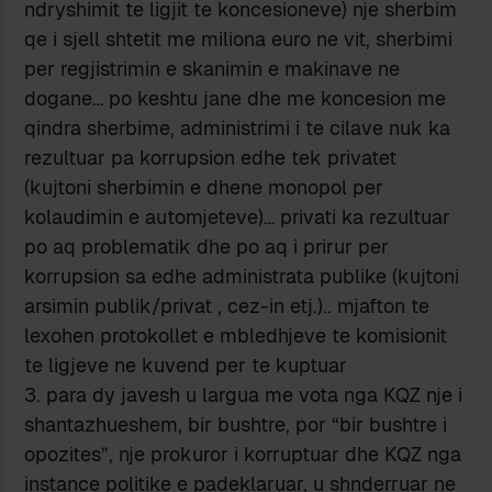
ndryshimit te ligjit te koncesioneve) nje sherbim
qe i sjell shtetit me miliona euro ne vit, sherbimi
per regjistrimin e skanimin e makinave ne
dogane… po keshtu jane dhe me koncesion me
qindra sherbime, administrimi i te cilave nuk ka
rezultuar pa korrupsion edhe tek privatet
(kujtoni sherbimin e dhene monopol per
kolaudimin e automjeteve)… privati ka rezultuar
po aq problematik dhe po aq i prirur per
korrupsion sa edhe administrata publike (kujtoni
arsimin publik/privat , cez-in etj.).. mjafton te
lexohen protokollet e mbledhjeve te komisionit
te ligjeve ne kuvend per te kuptuar
3. para dy javesh u largua me vota nga KQZ nje i
shantazhueshem, bir bushtre, por “bir bushtre i
opozites”, nje prokuror i korruptuar dhe KQZ nga
instance politike e padeklaruar, u shnderruar ne