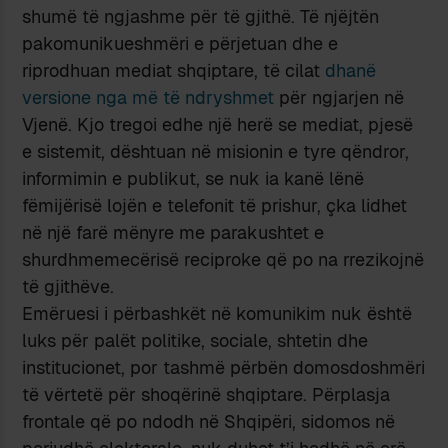
shumë të ngjashme për të gjithë. Të njëjtën
pakomunikueshmëri e përjetuan dhe e
riprodhuan mediat shqiptare, të cilat
dhanë
versione nga më të ndryshmet
për ngjarjen në
Vjenë. Kjo tregoi edhe një herë se mediat, pjesë
e sistemit, dështuan në misionin e tyre qëndror,
informimin e publikut, se nuk ia kanë lënë
fëmijërisë lojën e telefonit të prishur, çka lidhet
në një farë mënyre me parakushtet e
shurdhmemecërisë reciproke që po na rrezikojnë
të gjithëve.
Emëruesi i përbashkët në komunikim nuk është
luks për palët politike, sociale, shtetin dhe
institucionet, por tashmë përbën domosdoshmëri
të vërtetë për shoqërinë shqiptare. Përplasja
frontale që po ndodh në Shqipëri, sidomos në