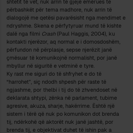
shtetit të vet, nuk arrin të gjejë emërues të
përbashkët për tema madhore, nuk arrin të
dialogojë me qetësi pavarësisht nga mendimet e
ndryshme. Skena e përfytyruar mund të kishte
dalë nga filmi
Crash
(Paul Haggis, 2004), ku
kontakti njerëzor, aq normal e i domosdoshëm,
përfundon në përplasje, sepse njerëzit janë
çmësuar të komunikojnë normalisht, por janë
mbyllur në siguritë e vetminë e tyre.
Ky rast me siguri do të shfryhet e do të
“harrohet”, siç ndodh shpesh për raste të
ngjashme, por thelbi i tij do të zhvendoset në
deklarata shtypi, zënka në parlament, tubime
agresive, akuza, sharje, hakërrime. Është një
sistem i tërë që nuk po komunikon dot brenda
tij, ndërkohë që aktorët nuk janë jashtë, por
brenda tij, e objektivat duhet të ishin pak a