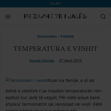
DHURO
Search
Komunikim
/
Politikë
for:
TEMPERATURA E VESHIT
Rando Devole
27 April 2013
Kush ka fëmijë, e di që
është e vështirë t’ua masësh temperaturën nën
sqetull kur janë të vegjël. Për këtë arsye kanë
shpikur termometrin që vendoset në vesh. Këtë
pamje përfytyrova kur mësova për