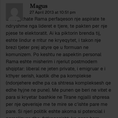
Magus
27 April 2013 at 10:51 pm
E megjithate Rama perfaqeson nje aspirate te
ndryshme nga lideret e tjere, te pakten per nje
pjese te elektoratit. Ai ka piktorin brenda tij,
eshte lindur e rritur ne kryeqytet, i takon nje
brezi tjeter prej atyre qe u formuan ne
komunizem. Po keshtu ne aspektin personal
Rama eshte misherim i njeriut postmodern
shqiptar: liberal ne jeten private, i emigruar e i
kthyer serish, kaotik dhe pa komplekse
(ndonjehere edhe pa ca shtresa kompleksesh qe
edhe hyjne ne pune). Me punen qe beri ne vitet e
para si kryetar bashkie ne Tirane ngjalli shpresa
per nje qeverisje me te mire se c’ishte pare me
pare. Si njeri politik eshte akoma si potencial i