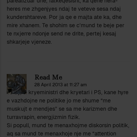
parealizuar dhe, fatkeqesisht, ka qene hera-
heres me zhgenjyes ndaj te veteve sesa ndaj
kundershtareve. Por ja qe e majta ate ka, dhe
mire xhanem. Te shohim se c’mund te beje per
te nxjerre ndonje send ne drite, pertej kesaj
shkarjeje vjeneze.
Read Me
28 April 2013 at 11:27 am
Te dy, si kryeministri dhe kryetari i PS, kane hyre
e vazhdojne ne politike jo me shume “me
muskujt e mendjes” se sa me karizmen dhe
turravrapin, energjizmin fizik.
Si popull, mund te menaxhojme diskorsin politik,
aq sa mund te menaxhoje nje me “attention