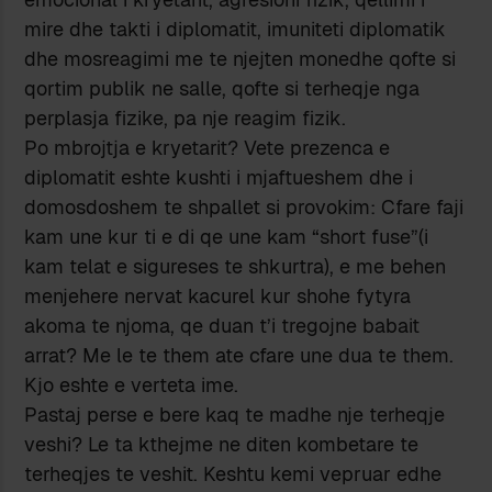
mire dhe takti i diplomatit, imuniteti diplomatik
dhe mosreagimi me te njejten monedhe qofte si
qortim publik ne salle, qofte si terheqje nga
perplasja fizike, pa nje reagim fizik.
Po mbrojtja e kryetarit? Vete prezenca e
diplomatit eshte kushti i mjaftueshem dhe i
domosdoshem te shpallet si provokim: Cfare faji
kam une kur ti e di qe une kam “short fuse”(i
kam telat e sigureses te shkurtra), e me behen
menjehere nervat kacurel kur shohe fytyra
akoma te njoma, qe duan t’i tregojne babait
arrat? Me le te them ate cfare une dua te them.
Kjo eshte e verteta ime.
Pastaj perse e bere kaq te madhe nje terheqje
veshi? Le ta kthejme ne diten kombetare te
terheqjes te veshit. Keshtu kemi vepruar edhe