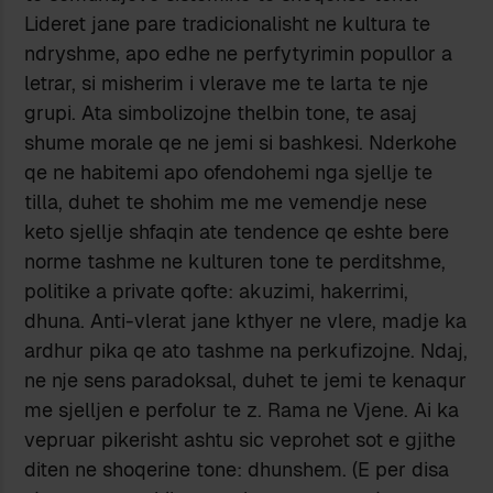
Lideret jane pare tradicionalisht ne kultura te
ndryshme, apo edhe ne perfytyrimin popullor a
letrar, si misherim i vlerave me te larta te nje
grupi. Ata simbolizojne thelbin tone, te asaj
shume morale qe ne jemi si bashkesi. Nderkohe
qe ne habitemi apo ofendohemi nga sjellje te
tilla, duhet te shohim me me vemendje nese
keto sjellje shfaqin ate tendence qe eshte bere
norme tashme ne kulturen tone te perditshme,
politike a private qofte: akuzimi, hakerrimi,
dhuna. Anti-vlerat jane kthyer ne vlere, madje ka
ardhur pika qe ato tashme na perkufizojne. Ndaj,
ne nje sens paradoksal, duhet te jemi te kenaqur
me sjelljen e perfolur te z. Rama ne Vjene. Ai ka
vepruar pikerisht ashtu sic veprohet sot e gjithe
diten ne shoqerine tone: dhunshem. (E per disa