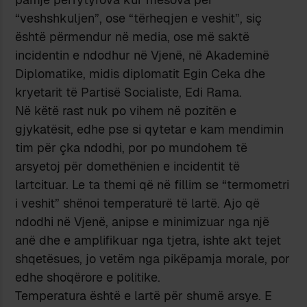
“veshshkuljen”, ose “tërheqjen e veshit”, siç
është përmendur në media, ose më saktë
incidentin e ndodhur në Vjenë, në Akademinë
Diplomatike, midis diplomatit Egin Ceka dhe
kryetarit të Partisë Socialiste, Edi Rama.
Në këtë rast nuk po vihem në pozitën e
gjykatësit, edhe pse si qytetar e kam mendimin
tim për çka ndodhi, por po mundohem të
arsyetoj për domethënien e incidentit të
lartcituar. Le ta themi që në fillim se “termometri
i veshit” shënoi temperaturë të lartë. Ajo që
ndodhi në Vjenë, anipse e minimizuar nga një
anë dhe e amplifikuar nga tjetra, ishte akt tejet
shqetësues, jo vetëm nga pikëpamja morale, por
edhe shoqërore e politike.
Temperatura është e lartë për shumë arsye. E