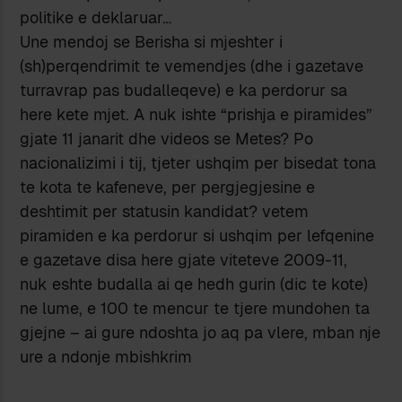
politike e deklaruar…
Une mendoj se Berisha si mjeshter i
(sh)perqendrimit te vemendjes (dhe i gazetave
turravrap pas budalleqeve) e ka perdorur sa
here kete mjet. A nuk ishte “prishja e piramides”
gjate 11 janarit dhe videos se Metes? Po
nacionalizimi i tij, tjeter ushqim per bisedat tona
te kota te kafeneve, per pergjegjesine e
deshtimit per statusin kandidat? vetem
piramiden e ka perdorur si ushqim per lefqenine
e gazetave disa here gjate viteteve 2009-11,
nuk eshte budalla ai qe hedh gurin (dic te kote)
ne lume, e 100 te mencur te tjere mundohen ta
gjejne – ai gure ndoshta jo aq pa vlere, mban nje
ure a ndonje mbishkrim