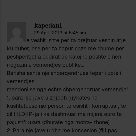
kapedani
29 April 2013 at 5:45 am
shkulja e veshit ishte per ta drejtuar veshin atje
ku duhet, ose per ta hapur caze me shume per
peshperitjet a cudirat qe kalojne poshte e nen
rrogozin e vemendjes publike…
Berisha eshte nje shperqendrues teper i zote i
vemendjes…
mendoni se nga eshte shperqendruar vemendja!
1. para nje jave u zgjodh gjykates ne
kushtetuese nje person teresisht i korruptuar, te
cilit ILDKP-ja i ka deshmuar me mijera euro te
pajustifikuara (dhurate nga motra- thone)
2. Para nje jave u dha me koncesion (fill pas