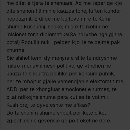
me ditet e tjera te shenuara. Aq me teper qe kjo
dite shenon fillimin e kauzes tone, luften kunder
nepotizmit. E di qe me kujtove mire ti. Kemi
shume kushurinj, shoke, miq e te njohur ne
misionet tona diplomatike(Sa ndryshe nga gjithe
bota!) Popullit nuk i pelqen kjo, le te bejme pak
zhurme.
Sic shihet kemi dy menyra e stile te ndryshme
mikro-menaxhimesh politike, qe kthehen ne
kauza te shkurtra politike per konsum publik,
per te mbajtur gjalle vemendjen e elektoratit me
ADD, per te xhongluar emocionet e turmes, te
cilat ndikojne shume para kutise te votimit.
Kush prej te dyve eshte me efikas?
Do ta shohim shume shpejt per kete cikel
zgjedhjesh e qeverisje qe po troket ne dere.