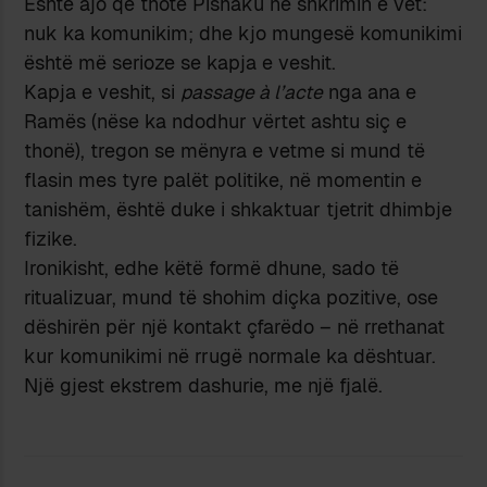
Është ajo që thotë Pishaku në shkrimin e vet:
nuk ka komunikim; dhe kjo mungesë komunikimi
është më serioze se kapja e veshit.
Kapja e veshit, si
passage à l’acte
nga ana e
Ramës (nëse ka ndodhur vërtet ashtu siç e
thonë), tregon se mënyra e vetme si mund të
flasin mes tyre palët politike, në momentin e
tanishëm, është duke i shkaktuar tjetrit dhimbje
fizike.
Ironikisht, edhe këtë formë dhune, sado të
ritualizuar, mund të shohim diçka pozitive, ose
dëshirën për një kontakt çfarëdo – në rrethanat
kur komunikimi në rrugë normale ka dështuar.
Një gjest ekstrem dashurie, me një fjalë.