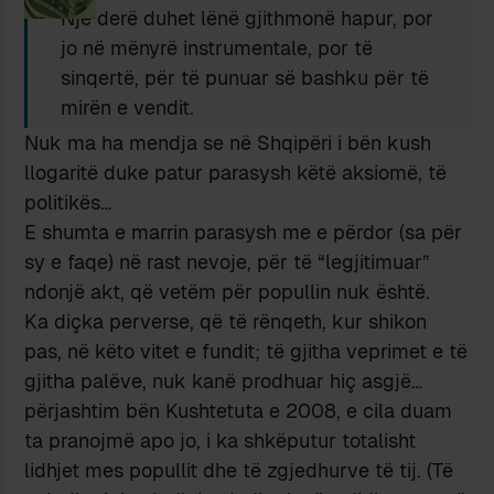
Një derë duhet lënë gjithmonë hapur, por
jo në mënyrë instrumentale, por të
sinqertë, për të punuar së bashku për të
mirën e vendit.
Nuk ma ha mendja se në Shqipëri i bën kush
llogaritë duke patur parasysh këtë aksiomë, të
politikës…
E shumta e marrin parasysh me e përdor (sa për
sy e faqe) në rast nevoje, për të “legjitimuar”
ndonjë akt, që vetëm për popullin nuk është.
Ka diçka perverse, që të rënqeth, kur shikon
pas, në këto vitet e fundit; të gjitha veprimet e të
gjitha palëve, nuk kanë prodhuar hiç asgjë…
përjashtim bën Kushtetuta e 2008, e cila duam
ta pranojmë apo jo, i ka shkëputur totalisht
lidhjet mes popullit dhe të zgjedhurve të tij. (Të