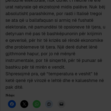
periudhë elektorale, nuk duhet t’i hedhë në erë
urat natyrale që ekzistojnë midis palëve. Nuk bëj
absolutisht parashikime, por rasti i Italisë tregoi
se ata që u ballafaquan si armiq në fushatë
elektorale, në pamundësi të opsioneve të tjera, u
detyruan më pas të bashkëpunonin për krijimin
e qeverisë, për hir të krizës së rëndë ekonomike
dhe problemeve të tjera. Një derë duhet lënë
gjithmonë hapur, por jo në mënyrë
instrumentale, por të sinqertë, për të punuar së
bashku për të mirën e vendit.
Shpresojmë pra, që “temperatura e veshit” të
ketë qenë një virozë e lehtë dhe e kalueshme në
pak ditë.
Ndaje: